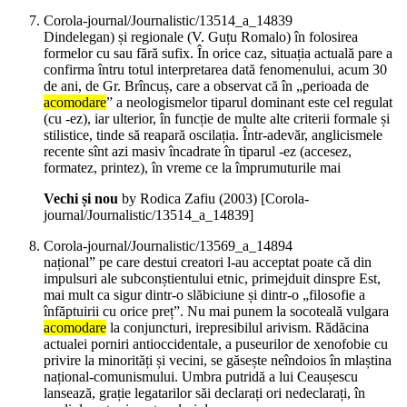
Corola-journal/Journalistic/13514_a_14839
Dindelegan) și regionale (V. Guțu Romalo) în folosirea
formelor cu sau fără sufix. În orice caz, situația actuală pare a
confirma întru totul interpretarea dată fenomenului, acum 30
de ani, de Gr. Brîncuș, care a observat că în „perioada de
acomodare
” a neologismelor tiparul dominant este cel regulat
(cu -ez), iar ulterior, în funcție de multe alte criterii formale și
stilistice, tinde să reapară oscilația. Într-adevăr, anglicismele
recente sînt azi masiv încadrate în tiparul -ez (accesez,
formatez, printez), în vreme ce la împrumuturile mai
Vechi și nou
by Rodica Zafiu (
2003
)
[Corola-
journal/Journalistic/13514_a_14839]
Corola-journal/Journalistic/13569_a_14894
național” pe care destui creatori l-au acceptat poate că din
impulsuri ale subconștientului etnic, primejduit dinspre Est,
mai mult ca sigur dintr-o slăbiciune și dintr-o „filosofie a
înfăptuirii cu orice preț”. Nu mai punem la socoteală vulgara
acomodare
la conjuncturi, irepresibilul arivism. Rădăcina
actualei porniri antioccidentale, a puseurilor de xenofobie cu
privire la minorități și vecini, se găsește neîndoios în mlaștina
național-comunismului. Umbra putridă a lui Ceaușescu
lansează, grație legatarilor săi declarați ori nedeclarați, în