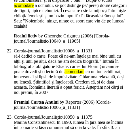
se combinaseră: și el dispăruse". Sau: " După/ o scurtă
acomodare
a ochiului, se pot distinge pe/ pereți două/ categorii
de figuri, tipice nebuniei: Ťceva care este la mijloc,/ între niște
chiloți/ femeiești și un bazin jupuitť / în lăcașul/ strămoșului".
Sau: "Noiembrie, ninge, ninge cu spori care vin de pe lumea/
cealaltă
Realul fictiv
by Gheorghe Grigurcu (
2006
)
[Corola-
journal/Journalistic/10640_a_11965]
Corola-journal/Journalistic/10006_a_11331
să-i dedici o carte. Poate că ne-am înțelege mai bine unii cu
alții și unii pe alții, dacă ne-am dedica biografii." Intrată în
bibliografia obligatorie Eliade, cartea lui Florin }urcanu se
poate dovedi și o lectură de
acomodare
cu un ton echilibrat,
impersonal și lipsit de impulsivitate. Chiar una relaxantă, deși
nu leneșă. Științifică și înțeleaptă. Credem că, și de data
aceasta, România literară a optat fericit. Așteptăm noi cărți și
noi premii, în 2007.
Premiul Cartea Anului
by Reporter (
2006
)
[Corola-
journal/Journalistic/10006_a_11331]
Corola-journal/Journalistic/10050_a_11375
Marina Constantinescu În 1990, lumea în țara mea se înclina
într-o parte și lăsa comunismul să o ia la vale. În sfîrșit!, au