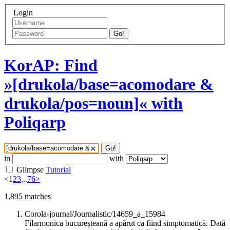
Login
Go!
KorAP: Find
»[drukola/base=acomodare &
drukola/pos=noun]« with
Poliqarp
Go!
in
with
Glimpse
Tutorial
<
1
2
3
...
76
>
1,895
matches
Corola-journal/Journalistic/14659_a_15984
Filarmonica bucureșteană a apărut ca fiind simptomatică. Dată