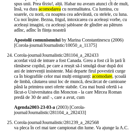
spus unii. Prea tîrziu!, alții. Habar nu aveam atunci cît de mult,
însă, va dura
acomodarea
cu normalitatea. Cu lumina, cu
soarele, cu norii, cu noaptea cea adevărată, cu stelele, cu luna.
Cu noi înșine. Bezna, frigul, intoxicarea cu aceleași vorbe, cu
aceleași imagini, cu aceleași șabloane de gîndire au pătruns
adînc, adînc în ființa noastră
Apostolii comunismului
by Marina Constantinescu (
2006
)
[Corola-journal/Journalistic/10050_a_11375]
Corola-journal/Journalistic/281104_a_282433
acordat viză de intrare a fost Canada. Greu a fost că în țară îi
rămăsese copilul, pe care a reușit să-l smulgă doar după doi
ani de intervenții insistente. Mai departe firul povestirii curge
ca în biografiile celor mai mulți emigranți:
acomodare
, școală
de limbă, căutarea unui loc de muncă, descărcat de camioane
până la primirea unei oferte stabile. Cea mai bună ofertă i-a
făcut-o Universitatea din Moncton - la care Mircea Roman
predă de 30 de ani! -, care a avut, cum
Agenda2003-23-03-a
(
2003
)
[Corola-
journal/Journalistic/281104_a_282433]
Corola-journal/Journalistic/281239_a_282568
va pleca în cel mai tare campionat din lume. Va ajunge la A.C.