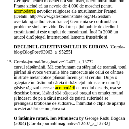
Cerințele pentru moschei noi șunt mari, liderii musulmani din
Franța zicînd că au nevoie de 4.000 de moschei pentru
acomodarea
nevoilor religioase ale musulmanilor Franței.
[Detalii: http://www.gatestoneinstitute.org/3426/islam-
overtaking-catholicism-france] Germania se confruntă cu
probleme similare: vidul lăsat în spațiul public de declinul
creștinismului este umplut de musulmani. Încă în 2008 un
articol dinSpiegel Internațional lamenta frustrările și
DECLINUL CRESTINISMULUI IN EUROPA
[Corola-
blog/BlogPost/93963_a_95255]
Corola-journal/Imaginative/12407_a_13732
cursul săptămânii. Mă confruntam cu sfârșitul de toamnă, totul
părând să evoce versurile bine cunoscute ale celui ce cântase
în strofe melancolice plânsul încenușat al cerului. După o
așteptare în răstimpul căreia îndrăznețul intrus care eram își
găsise răgazul necesar
acomodării
cu mediul descris, ușa se
deschise brusc, lăsând să-i pășească pragul un omuleț rotund
și îndesat, de pe a cărui mască de paiață suferindă se
prelingeau broboane de sudoare... întimidat o clipă de apariția
acestei arătări ce nu părea să
O întâlnire ratată, Ion Minulescu
by George Radu Bogdan
(
2004
)
[Corola-journal/Imaginative/12407_a_13732]