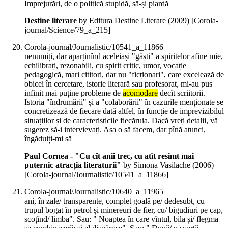
Împrejurări, de o politică stupidă, să-și piardă
Destine literare
by Editura Destine Literare (
2009
)
[Corola-
journal/Science/79_a_215]
Corola-journal/Journalistic/10541_a_11866
nenumiți, dar aparținînd aceleiași "găști" a spiritelor afine mie,
echilibrați, rezonabili, cu spirit critic, umor, vocație
pedagogică, mari cititori, dar nu "ficționari", care excelează de
obicei în cercetare, istorie literară sau profesorat, mi-au pus
infinit mai puține probleme de
acomodare
decît scriitorii.
Istoria "îndrumării" și a "colaborării" în cazurile menționate se
concretizează de fiecare dată altfel, în funcție de imprevizibilul
situațiilor și de caracteristicile fiecăruia. Dacă vreți detalii, vă
sugerez să-i intervievați. Așa o să facem, dar pînă atunci,
îngăduiți-mi să
Paul Cornea - "Cu cît anii trec, cu atît resimt mai
puternic atracția literaturii"
by Simona Vasilache (
2006
)
[Corola-journal/Journalistic/10541_a_11866]
Corola-journal/Journalistic/10640_a_11965
ani, în zale/ transparente, complet goală pe/ dedesubt, cu
trupul bogat în petrol și minereuri de fier, cu/ bigudiuri pe cap,
scoțînd/ limba". Sau: " Noaptea în care vîntul, bila și/ flegma