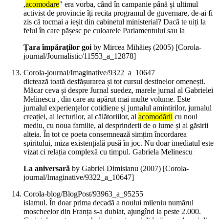
,
acomodare
" era vorba, când în campanie până și ultimul
activist de provincie îți recita programul de guvernare, de-ai fi
zis că tocmai a ieșit din cabinetul ministerial? Dacă te uiți la
felul în care pășesc pe culoarele Parlamentului sau la
Țara împăraților goi
by Mircea Mihăieș (
2005
)
[Corola-
journal/Journalistic/11553_a_12878]
Corola-journal/Imaginative/9322_a_10647
dictează toată desfășurarea și tot cursul destinelor omenești.
Măcar ceva și despre Jurnal suedez, marele jurnal al Gabrielei
Melinescu , din care au apărut mai multe volume. Este
jurnalul experiențelor cotidiene și jurnalul amintirilor, jurnalul
creației, al lecturilor, al călătoriilor, al
acomodării
cu noul
mediu, cu noua familie, al desprinderii de o lume și al găsirii
alteia. În tot ce poeta consemnează simțim încordarea
spiritului, miza existențială pusă în joc. Nu doar imediatul este
vizat ci relația complexă cu timpul. Gabriela Melinescu
La aniversară
by Gabriel Dimisianu (
2007
)
[Corola-
journal/Imaginative/9322_a_10647]
Corola-blog/BlogPost/93963_a_95255
islamul. În doar prima decadă a noului mileniu numărul
moscheelor din Franța s-a dublat, ajungînd la peste 2.000.