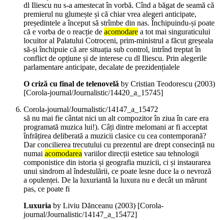
dl Iliescu nu s-a amestecat în vorbă. Cînd a băgat de seamă că
premierul nu glumește și că chiar vrea alegeri anticipate,
președintele a început să strîmbe din nas. Închipuindu-și poate
că e vorba de o reacție de
acomodare
a tot mai singuraticului
locuitor al Palatului Cotroceni, prim-ministrul a făcut greșeala
să-și închipuie că are situația sub control, intrînd treptat în
conflict de opțiune și de interese cu dl Iliescu. Prin alegerile
parlamentare anticipate, decalate de prezidențialele
O criză cu final de telenovelă
by Cristian Teodorescu (
2003
)
[Corola-journal/Journalistic/14420_a_15745]
Corola-journal/Journalistic/14147_a_15472
să nu mai fie cântat nici un alt compozitor în ziua în care era
programată muzica lui!). Câți dintre melomani ar fi acceptat
înfrățirea deliberată a muzicii clasice cu cea contemporană?
Dar concilierea trecutului cu prezentul are drept consecință nu
numai
acomodarea
variilor direcții estetice sau tehnologii
componistice din istoria și geografia muzicii, ci și instaurarea
unui sindrom al îndestulării, ce poate lesne duce la o nevroză
a opulenței. De la luxuriantă la luxura nu e decât un mărunt
pas, ce poate fi
Luxuria
by Liviu Dănceanu (
2003
)
[Corola-
journal/Journalistic/14147_a_15472]