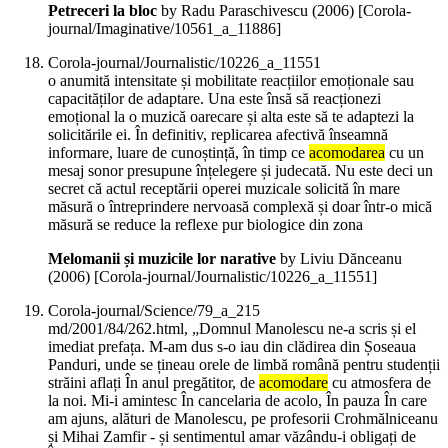
Petreceri la bloc
by Radu Paraschivescu (
2006
)
[Corola-
journal/Imaginative/10561_a_11886]
Corola-journal/Journalistic/10226_a_11551
o anumită intensitate și mobilitate reacțiilor emoționale sau
capacităților de adaptare. Una este însă să reacționezi
emoțional la o muzică oarecare și alta este să te adaptezi la
solicitările ei. În definitiv, replicarea afectivă înseamnă
informare, luare de cunoștință, în timp ce
acomodarea
cu un
mesaj sonor presupune înțelegere și judecată. Nu este deci un
secret că actul receptării operei muzicale solicită în mare
măsură o întreprindere nervoasă complexă și doar într-o mică
măsură se reduce la reflexe pur biologice din zona
Melomanii și muzicile lor narative
by Liviu Dănceanu
(
2006
)
[Corola-journal/Journalistic/10226_a_11551]
Corola-journal/Science/79_a_215
md/2001/84/262.html, „Domnul Manolescu ne-a scris și el
imediat prefața. M-am dus s-o iau din clădirea din Șoseaua
Panduri, unde se țineau orele de limbă română pentru studenții
străini aflați În anul pregătitor, de
acomodare
cu atmosfera de
la noi. Mi-i amintesc În cancelaria de acolo, În pauza În care
am ajuns, alături de Manolescu, pe profesorii Crohmălniceanu
și Mihai Zamfir - și sentimentul amar văzându-i obligați de