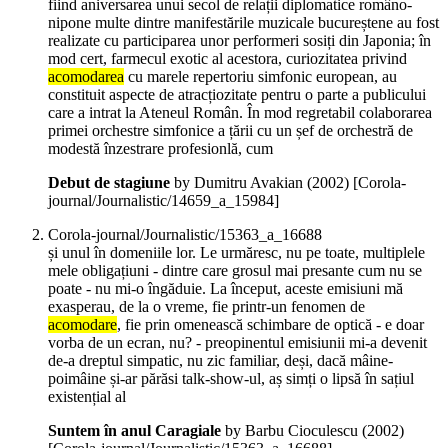
fiind aniversarea unui secol de relații diplomatice româno-
nipone multe dintre manifestările muzicale bucureștene au fost
realizate cu participarea unor performeri sosiți din Japonia; în
mod cert, farmecul exotic al acestora, curiozitatea privind
acomodarea
cu marele repertoriu simfonic european, au
constituit aspecte de atracțiozitate pentru o parte a publicului
care a intrat la Ateneul Român. În mod regretabil colaborarea
primei orchestre simfonice a țării cu un șef de orchestră de
modestă înzestrare profesionlă, cum
Debut de stagiune
by Dumitru Avakian (
2002
)
[Corola-
journal/Journalistic/14659_a_15984]
Corola-journal/Journalistic/15363_a_16688
și unul în domeniile lor. Le urmăresc, nu pe toate, multiplele
mele obligațiuni - dintre care grosul mai presante cum nu se
poate - nu mi-o îngăduie. La început, aceste emisiuni mă
exasperau, de la o vreme, fie printr-un fenomen de
acomodare
, fie prin omenească schimbare de optică - e doar
vorba de un ecran, nu? - preopinentul emisiunii mi-a devenit
de-a dreptul simpatic, nu zic familiar, deși, dacă mâine-
poimâine și-ar părăsi talk-show-ul, aș simți o lipsă în sațiul
existențial al
Suntem în anul Caragiale
by Barbu Cioculescu (
2002
)