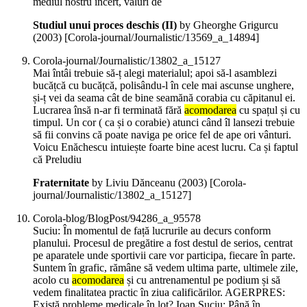
mediul nostru incert, valuri de
Studiul unui proces deschis (II)
by Gheorghe Grigurcu
(
2003
)
[Corola-journal/Journalistic/13569_a_14894]
Corola-journal/Journalistic/13802_a_15127
Mai întâi trebuie să-ț alegi materialul; apoi să-l asamblezi
bucățcă cu bucățcă, polisându-l în cele mai ascunse unghere,
și-ț vei da seama cât de bine seamănă corabia cu căpitanul ei.
Lucrarea însă n-ar fi terminată fără
acomodarea
cu spațul și cu
timpul. Un cor ( ca și o corabie) atunci când îl lansezi trebuie
să fii convins că poate naviga pe orice fel de ape ori vânturi.
Voicu Enăchescu intuiește foarte bine acest lucru. Ca și faptul
că Preludiu
Fraternitate
by Liviu Dănceanu (
2003
)
[Corola-
journal/Journalistic/13802_a_15127]
Corola-blog/BlogPost/94286_a_95578
Suciu: În momentul de față lucrurile au decurs conform
planului. Procesul de pregătire a fost destul de serios, centrat
pe aparatele unde sportivii care vor participa, fiecare în parte.
Suntem în grafic, rămâne să vedem ultima parte, ultimele zile,
acolo cu
acomodarea
și cu antrenamentul pe podium și să
vedem finalitatea practic în ziua calificărilor. AGERPRES:
Există probleme medicale în lot? Ioan Suciu: Până în