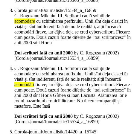
[Corola-journal/Journalistic/15363_a_16688]
Corola-journal/Journalistic/15534_a_16859
C. Rogozanu Mileniul III. Scriitorii caută soluții de
acomodare
cu schimbarea prefixului. Unii sînt deja clasici în
viață și sînt indiferenți față de noile realități; alții încearcă
acomodări firave, iar cîțiva deja se cred cyberscriitori. Fiecare
cum poate. Două cazuri foarte diferite de "trai scriitoricesc" în
anii 2000 sînt Horia
Doi scriitori față cu anii 2000
by C. Rogozanu (
2002
)
[Corola-journal/Journalistic/15534_a_16859]
C. Rogozanu Mileniul III. Scriitorii caută soluții de
acomodare cu schimbarea prefixului. Unii sînt deja clasici în
viață și sînt indiferenți față de noile realități; alții încearcă
acomodări
firave, iar cîțiva deja se cred cyberscriitori. Fiecare
cum poate. Două cazuri foarte diferite de "trai scriitoricesc" în
anii 2000 sînt Horia Gîrbea și Ioan Lăcustă. Alăturarea lor e
rodul hazardului cronicii literare. Nu încerc comparații și
metafore. Este însă
Doi scriitori față cu anii 2000
by C. Rogozanu (
2002
)
[Corola-journal/Journalistic/15534_a_16859]
Corola-journal/Journalistic/14420_a_15745