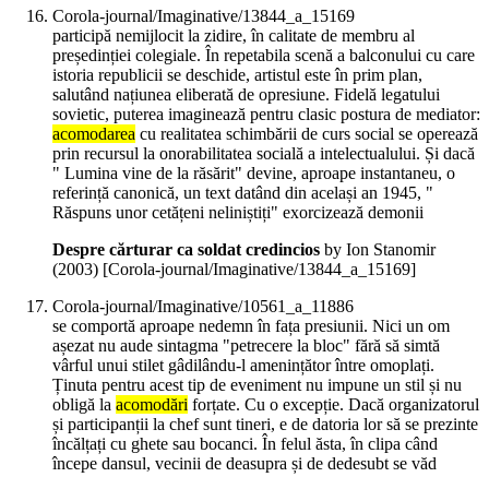
Corola-journal/Imaginative/13844_a_15169
participă nemijlocit la zidire, în calitate de membru al
președinției colegiale. În repetabila scenă a balconului cu care
istoria republicii se deschide, artistul este în prim plan,
salutând națiunea eliberată de opresiune. Fidelă legatului
sovietic, puterea imaginează pentru clasic postura de mediator:
acomodarea
cu realitatea schimbării de curs social se operează
prin recursul la onorabilitatea socială a intelectualului. Și dacă
" Lumina vine de la răsărit" devine, aproape instantaneu, o
referință canonică, un text datând din același an 1945, "
Răspuns unor cetățeni neliniștiți" exorcizează demonii
Despre cărturar ca soldat credincios
by Ion Stanomir
(
2003
)
[Corola-journal/Imaginative/13844_a_15169]
Corola-journal/Imaginative/10561_a_11886
se comportă aproape nedemn în fața presiunii. Nici un om
așezat nu aude sintagma "petrecere la bloc" fără să simtă
vârful unui stilet gâdilându-l amenințător între omoplați.
Ținuta pentru acest tip de eveniment nu impune un stil și nu
obligă la
acomodări
forțate. Cu o excepție. Dacă organizatorul
și participanții la chef sunt tineri, e de datoria lor să se prezinte
încălțați cu ghete sau bocanci. În felul ăsta, în clipa când
începe dansul, vecinii de deasupra și de dedesubt se văd