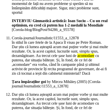
momentul de față nu avem probleme și sperăm să nu
întâmpinăm dificultăți majore. Sigur, mici probleme sunt,
sportul
INTERVIU Gimnastică artistică: Ioan Suciu – Cu un real
optimism, eu cred că putem lua 1-2 medalii la Mondiale
[Corola-blog/BlogPost/94286_a_95578]
Corola-journal/Journalistic/11553_a_12878
în stilul în care fetele de la Apaca îl visau pe Petre Roman.
Dar știu că lumea așteaptă acum mai puține vorbe și mai multe
rezultate. Or, la acest capitol, lucrurile sunt, simplu spus,
dezamăgitoare. Au trecut cele șase luni de
acomodare
cu
puterea, dar situația băltește. Și, în fond, de ce fel de
,acomodare" era vorba, când în campanie până și ultimul
activist de provincie îți recita programul de guvernare, de-ai fi
zis că tocmai a ieșit din cabinetul ministerial? Dacă
Țara împăraților goi
by Mircea Mihăieș (
2005
)
[Corola-
journal/Journalistic/11553_a_12878]
Dar știu că lumea așteaptă acum mai puține vorbe și mai multe
rezultate. Or, la acest capitol, lucrurile sunt, simplu spus,
dezamăgitoare. Au trecut cele șase luni de acomodare cu
puterea, dar situația băltește. Și, în fond, de ce fel de