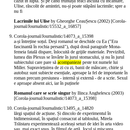
căzut în luptă. Și pe când fruntașii feaci ascultă cu încântare,
Ulise, răscolit de amintiri, nu-și poate stăpâni lacrimile; spre a
nu fi
Lacrimile lui Ulise
by Gheorghe CeauȘescu (
2002
)
[Corola-
journal/Journalistic/15532_a_16857]
Corola-journal/Journalistic/14073_a_15398
a-și întreține soțul. Deși romanul se deschide cu Ea ("Era
fascinantă în rochia persană"), după două paragrafe Mona-
femeia fatală dispare, înlocuită de grijile materiale. Previzibil,
lumea din Plexus se învârte în jurul stomacului, și nu în jurul
subiectului care pare să
acompanieze
peste tot numele lui
Miller. Supraviețuirea de zi cu zi, banii de mâncare, chirie și
autobuz sunt subiecte esențiale, aproape la fel de importante în
roman precum presiunea - internă și externă - de a scrie. Sexul
e aproape absent aici, iar în puținele
Romanul care se scrie singur
by Ilinca Anghelescu (
2003
)
[Corola-journal/Journalistic/14073_a_15398]
Corola-journal/Journalistic/13495_a_14820
lărgi spațiul de acțiune. Și dincolo de experimentul în
bidimensional, în spațiul consacrat al tabloului, Mirela
Trăistaru experimentează aceleași seturi de idei în arta video
sau, mai exact spus, în filmul de artă. Jocul și mișcarea,