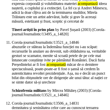
expresia corporală și volubilitatea materiei
acompaniază
ideea
nașterii, a cuplului și a extincției. La fel ca și Andrei Mănescu,
adică la doar cîțiva ani de la terminarea studiilor, Mirela
Trăistaru este un artist adevărat, ludic și grav în aceeași
măsură, estetizant și frust, sceptic și cercetat de
Tineri artiști în prim plan
by Pavel Șușară (
2003
)
[Corola-
journal/Journalistic/13495_a_14820]
Corola-journal/Journalistic/13521_a_14846
abuzurile ce stăteau la îndemâna funcției nu i-au scăpat:
recursurile în anulare au devenit, sub oblăduirea sa, veritabile
gesturi se scamator, menite să scoată petele de pe cele mai
întunecate conștiințe ivite pe pământul României. Dacă furia
Președintelui ar fi fost
acompaniată
măcar de-o demitere
spectaculoasă, poate-poate-ar fi fost o șansă să credem în
autenticitatea revoltei prezidențiale. Așa, nu e decât un punct
bifat din obișnuitele ore de dirigenție ale unui tătuc al nației ce
se simte dator să-și urecheze
Schizofrenia militans
by Mircea Mihăieș (
2003
)
[Corola-
journal/Journalistic/13521_a_14846]
Corola-journal/Journalistic/13506_a_14831
demnitatea și seninătatea celor care au cunoscut teroarea