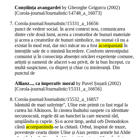
Conștiința avangardei
by Gheorghe Grigurcu (
2002
)
[Corola-journal/Journalistic/14748_a_16073]
Corola-journal/Journalistic/15331_a_16656
punct de vedere social. în acest context nou, comunicarea
dintre cele două lumi, aceea a creatorilor de bunuri materiale
și aceea a creatorilor de bunuri simbolice, nu numai că nu a
existat în mod real, dar nici măcar nu a fost
acompaniată
în
intențiile sale de o minimă încredere. Conform stereotipului
comunist și în consecința absenței oricărei experiențe comune,
artiștii și oamenii de afaceri s-au privit, de la bun început, cu
multă suspiciune, cu dispreț și chiar cu intoleranță. Din
punctul de
Allianz..., ca imperativ moral
by Pavel Șușară (
2002
)
[Corola-journal/Journalistic/15331_a_16656]
Corola-journal/Journalistic/15532_a_16857
bântuită de mari suferințe'', Ulise este primit cu fast regal la
curtea lui Alkinoos. În cinstea înaltului oaspete cu identitate
necunoscută, regele dă un banchet la care mesenii râd,
umplându-și cupele. Și-n acest timp, aedul orb Demodokos
cântă
acompaniindu
-se la chitară. Orbul, inspirat de muze,
povestește cearta dintre Ulise și Aiax pentru armele lui Ahile