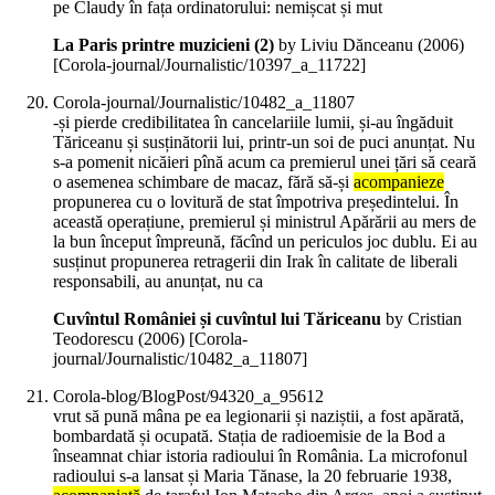
pe Claudy în fața ordinatorului: nemișcat și mut
La Paris printre muzicieni (2)
by Liviu Dănceanu (
2006
)
[Corola-journal/Journalistic/10397_a_11722]
Corola-journal/Journalistic/10482_a_11807
-și pierde credibilitatea în cancelariile lumii, și-au îngăduit
Tăriceanu și susținătorii lui, printr-un soi de puci anunțat. Nu
s-a pomenit nicăieri pînă acum ca premierul unei țări să ceară
o asemenea schimbare de macaz, fără să-și
acompanieze
propunerea cu o lovitură de stat împotriva președintelui. În
această operațiune, premierul și ministrul Apărării au mers de
la bun început împreună, făcînd un periculos joc dublu. Ei au
susținut propunerea retragerii din Irak în calitate de liberali
responsabili, au anunțat, nu ca
Cuvîntul României și cuvîntul lui Tăriceanu
by Cristian
Teodorescu (
2006
)
[Corola-
journal/Journalistic/10482_a_11807]
Corola-blog/BlogPost/94320_a_95612
vrut să pună mâna pe ea legionarii și naziștii, a fost apărată,
bombardată și ocupată. Stația de radioemisie de la Bod a
înseamnat chiar istoria radioului în România. La microfonul
radioului s-a lansat și Maria Tănase, la 20 februarie 1938,