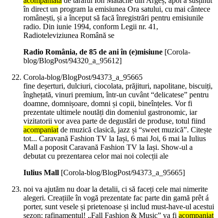
acompaniată
de taraful Ion Matache din Argeș, apoi a susținut
în direct un program la emisiunea Ora satului, cu mai cântece
românești, și a început să facă înregistrări pentru emisiunile
radio. Din iunie 1994, conform Legii nr. 41,
Radioteleviziunea Română se
Radio România, de 85 de ani în (e)misiune
[Corola-
blog/BlogPost/94320_a_95612]
Corola-blog/BlogPost/94373_a_95665
fine deșerturi, dulciuri, ciocolata, prăjituri, napolitane, biscuiți,
înghețată, vinuri premium, într-un cuvânt “delicatese” pentru
doamne, domnișoare, domni și copii, bineînțeles. Vor fi
prezentate ultimele noutăți din domeniul gastronomic, iar
vizitatorii vor avea parte de degustări de produse, totul fiind
acompaniat
de muzică clasică, jazz și “sweet muzică”. Citește
tot... Caravană Fashion TV la Iași, 6 mai Joi, 6 mai la Iulius
Mall a poposit Caravană Fashion TV la Iași. Show-ul a
debutat cu prezentarea celor mai noi colecții ale
Iulius Mall
[Corola-blog/BlogPost/94373_a_95665]
noi va ajutăm nu doar la detalii, ci să faceți cele mai nimerite
alegeri. Creațiile în vogă prezentate fac parte din gamă prêt á
porter, sunt vesele și prietenoase și includ must-have-ul acestui
sezon: rafinamentul! „Fall Fashion & Music” va fi
acompaniat