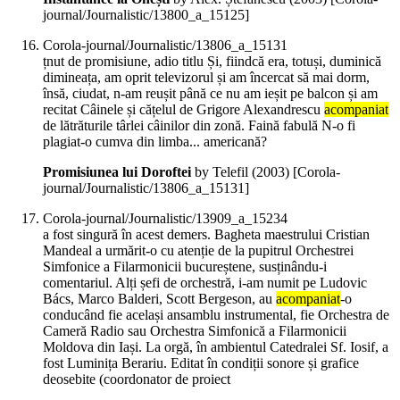
journal/Journalistic/13800_a_15125]
Corola-journal/Journalistic/13806_a_15131
țnut de promisiune, adio titlu Și, fiindcă era, totuși, duminică
dimineața, am oprit televizorul și am încercat să mai dorm,
însă, ciudat, n-am reușit până ce nu am ieșit pe balcon și am
recitat Câinele și cățelul de Grigore Alexandrescu
acompaniat
de lătrăturile târlei câinilor din zonă. Faină fabulă N-o fi
plagiat-o cumva din limba... americană?
Promisiunea lui Doroftei
by Telefil (
2003
)
[Corola-
journal/Journalistic/13806_a_15131]
Corola-journal/Journalistic/13909_a_15234
a fost singură în acest demers. Bagheta maestrului Cristian
Mandeal a urmărit-o cu atenție de la pupitrul Orchestrei
Simfonice a Filarmonicii bucureștene, susținându-i
comentariul. Alți șefi de orchestră, i-am numit pe Ludovic
Bács, Marco Balderi, Scott Bergeson, au
acompaniat
-o
conducând fie același ansamblu instrumental, fie Orchestra de
Cameră Radio sau Orchestra Simfonică a Filarmonicii
Moldova din Iași. La orgă, în ambientul Catedralei Sf. Iosif, a
fost Luminița Berariu. Editat în condiții sonore și grafice
deosebite (coordonator de proiect