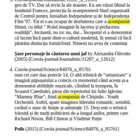
gen de TV. Dar să revin la ale noastre. Eu am văzut filmul la
Institutul Francez, proiecția în avanpremieră fiind organizată
de Centrul pentru Jurnalism Independent și de Independența
Film '97. Tot ei s-au ocupat de dezbaterea care a
acompaniat
filmul, cu titlul " Rolul imaginii în facerea și prefacerea
realității". Incitantă, nu zic nu, dar... Începutul ei a demonstrat
că facem încă parte dintr-o cultură modernă, în sensul că încă
păstrăm distincția formă/fond. Nimeni nu avea de comentat
Șase personaje în căutarea unui jaf
by Alexandra Olivotto
(
2005
)
[Corola-journal/Journalistic/11287_a_12612]
Corola-journal/Science/84976_a_85761
sunt cei care dau porecle 14. O altă tehnică de "umanizare" a
imaginii păpușarului a coincis cu momentul când acesta și-a
demonstrat abilitățile muzicale, cântând la trompeta, în
Scuarul Catedralei, piesa din repertoriul lui Julio Iglesias
"Mammy Blue", fiind
acompaniat
de Chișinău - Youth
Orchestră. Astfel, apare imaginea liderului romantic, sensibil,
creând o stare de liniște și admirație 15. Deși este o tehnică
folosită și de mulți politicieni de-a lungul anilor, printre care
Richard Nixon, Bill Clinton și Vladimir Puțin
Polis
(
2015
)
[Corola-journal/Science/84976_a_85761]