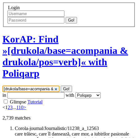
Login
Go!
KorAP: Find
»[drukola/base=acompania &
drukola/pos=verb]« with
Poliqarp
Go!
in
with
Glimpse
Tutorial
<
1
2
3
...
110
>
2,739
matches
Corola-journal/Journalistic/11238_a_12563
care trăiesc, care îl dansează, care mor, a iubirilor pasionale