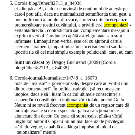
Corola-blog/Other/82713_a_84038
ei -din păcate!-, ci doar convinsă de conținutul de adevăr pe
care-l poți afla, daca nu minimalizezi semnificația unui gest, a
unei inflexiuni a tonului din voce, a unei scurte tăceri/pauze
premergătoare rostirii cuvântului, a privirii ce-l
acompaniază
-
evitanta/directă-, contradictorii sau complementare mesajului
exprimat verbal. Cuvintele capătă astfel greutate sau sunt
infirmate. Limbajul non-verbal este cel cu ajutorul căruia
“cernem” oamenii, impartindu-i în sinceri/autentici sau fals-
ipocriti (ia că cel mai simplu exemplu politicienii, care, au cam
Sunt un căscat
by Dragoș Bucurenci (
2009
)
[Corola-
blog/Other/82713_a_84038]
Corola-journal/Journalistic/14748_a_16073
nota de "realism" a poemelor sale, despre care au vorbit unii
dintre comentatori". În pofida aspirației (să recunoaștem
utopice, dacă e să-i luăm în calcul ultimele consecințe) a
suspendării conștiinței, a iraționalizării totale, poetul Gellu
Naum ni se revelă frecvent
acompaniat
de un regizor care dă
indicații exacte și de un spectator gata a sancționa orice
alunecare din decor. Cu toate că suprarealist pînă-n vîrful
unghiilor, autorul Copacu-lui-animal face uz de privilegiul
stării de veghe, capabilă a adăuga impulsului inițial o
"raționalizare" menită