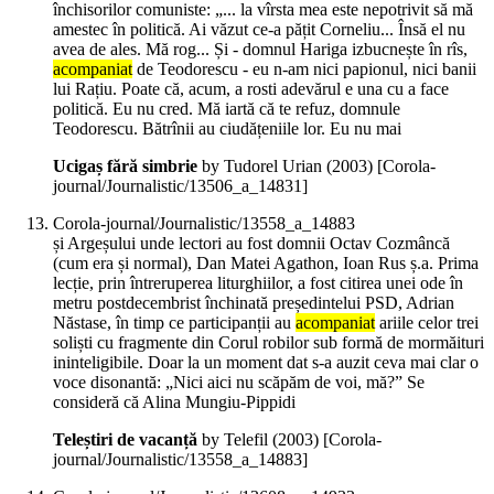
închisorilor comuniste: „... la vîrsta mea este nepotrivit să mă
amestec în politică. Ai văzut ce-a pățit Corneliu... Însă el nu
avea de ales. Mă rog... Și - domnul Hariga izbucnește în rîs,
acompaniat
de Teodorescu - eu n-am nici papionul, nici banii
lui Rațiu. Poate că, acum, a rosti adevărul e una cu a face
politică. Eu nu cred. Mă iartă că te refuz, domnule
Teodorescu. Bătrînii au ciudățeniile lor. Eu nu mai
Ucigaș fără simbrie
by Tudorel Urian (
2003
)
[Corola-
journal/Journalistic/13506_a_14831]
Corola-journal/Journalistic/13558_a_14883
și Argeșului unde lectori au fost domnii Octav Cozmâncă
(cum era și normal), Dan Matei Agathon, Ioan Rus ș.a. Prima
lecție, prin întreruperea liturghiilor, a fost citirea unei ode în
metru postdecembrist închinată președintelui PSD, Adrian
Năstase, în timp ce participanții au
acompaniat
ariile celor trei
soliști cu fragmente din Corul robilor sub formă de mormăituri
ininteligibile. Doar la un moment dat s-a auzit ceva mai clar o
voce disonantă: „Nici aici nu scăpăm de voi, mă?” Se
consideră că Alina Mungiu-Pippidi
Teleștiri de vacanță
by Telefil (
2003
)
[Corola-
journal/Journalistic/13558_a_14883]