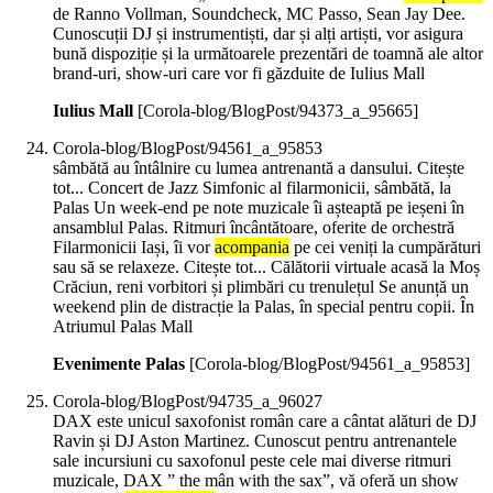
de Ranno Vollman, Soundcheck, MC Passo, Sean Jay Dee.
Cunoscuții DJ și instrumentiști, dar și alți artiști, vor asigura
bună dispoziție și la următoarele prezentări de toamnă ale altor
brand-uri, show-uri care vor fi găzduite de Iulius Mall
Iulius Mall
[Corola-blog/BlogPost/94373_a_95665]
Corola-blog/BlogPost/94561_a_95853
sâmbătă au întâlnire cu lumea antrenantă a dansului. Citește
tot... Concert de Jazz Simfonic al filarmonicii, sâmbătă, la
Palas Un week-end pe note muzicale îi așteaptă pe ieșeni în
ansamblul Palas. Ritmuri încântătoare, oferite de orchestră
Filarmonicii Iași, îi vor
acompania
pe cei veniți la cumpărături
sau să se relaxeze. Citește tot... Călătorii virtuale acasă la Moș
Crăciun, reni vorbitori și plimbări cu trenulețul Se anunță un
weekend plin de distracție la Palas, în special pentru copii. În
Atriumul Palas Mall
Evenimente Palas
[Corola-blog/BlogPost/94561_a_95853]
Corola-blog/BlogPost/94735_a_96027
DAX este unicul saxofonist român care a cântat alături de DJ
Ravin și DJ Aston Martinez. Cunoscut pentru antrenantele
sale incursiuni cu saxofonul peste cele mai diverse ritmuri
muzicale, DAX ” the mân with the sax”, vă oferă un show