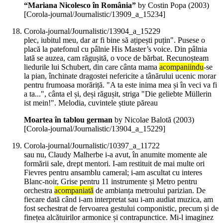
“Mariana Nicolesco în România”
by Costin Popa (
2003
)
[Corola-journal/Journalistic/13909_a_15234]
Corola-journal/Journalistic/13904_a_15229
plec, iubitul meu, dar ar fi bine să ațipești puțin". Pusese o
placă la patefonul cu pâlnie His Master’s voice. Din pâlnia
lată se auzea, cam răgușită, o voce de bărbat. Recunoșteam
liedurile lui Schubert, din care cânta mama
acompaniindu
-se
la pian, închinate dragostei nefericite a tânărului ucenic morar
pentru frumoasa morăriță. "A ta este inima mea și în veci va fi
a ta...", cânta el și, deși răgușit, striga "Die geliebte Müllerin
ist mein!". Melodia, cuvintele știute păreau
Moartea în tablou german
by Nicolae Balotă (
2003
)
[Corola-journal/Journalistic/13904_a_15229]
Corola-journal/Journalistic/10397_a_11722
sau nu, Claudy Malherbe i-a avut, în anumite momente ale
formării sale, drept mentori. I-am restituit de mai multe ori
Fievres pentru ansamblu cameral; i-am ascultat cu interes
Blanc-noir, Grise pentru 11 instrumente și Metro pentru
orchestra
acompaniată
de ambianța metroului parizian. De
fiecare dată când i-am interpretat sau i-am audiat muzica, am
fost sechestrat de fervoarea gestului componistic, precum și de
finețea alcătuirilor armonice și contrapunctice. Mi-l imaginez