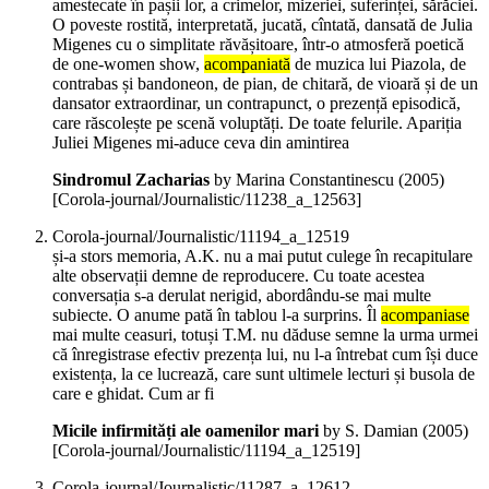
amestecate în pașii lor, a crimelor, mizeriei, suferinței, sărăciei.
O poveste rostită, interpretată, jucată, cîntată, dansată de Julia
Migenes cu o simplitate răvășitoare, într-o atmosferă poetică
de one-women show,
acompaniată
de muzica lui Piazola, de
contrabas și bandoneon, de pian, de chitară, de vioară și de un
dansator extraordinar, un contrapunct, o prezență episodică,
care răscolește pe scenă voluptăți. De toate felurile. Apariția
Juliei Migenes mi-aduce ceva din amintirea
Sindromul Zacharias
by Marina Constantinescu (
2005
)
[Corola-journal/Journalistic/11238_a_12563]
Corola-journal/Journalistic/11194_a_12519
și-a stors memoria, A.K. nu a mai putut culege în recapitulare
alte observații demne de reproducere. Cu toate acestea
conversația s-a derulat nerigid, abordându-se mai multe
subiecte. O anume pată în tablou l-a surprins. Îl
acompaniase
mai multe ceasuri, totuși T.M. nu dăduse semne la urma urmei
că înregistrase efectiv prezența lui, nu l-a întrebat cum își duce
existența, la ce lucrează, care sunt ultimele lecturi și busola de
care e ghidat. Cum ar fi
Micile infirmități ale oamenilor mari
by S. Damian (
2005
)
[Corola-journal/Journalistic/11194_a_12519]
Corola-journal/Journalistic/11287_a_12612