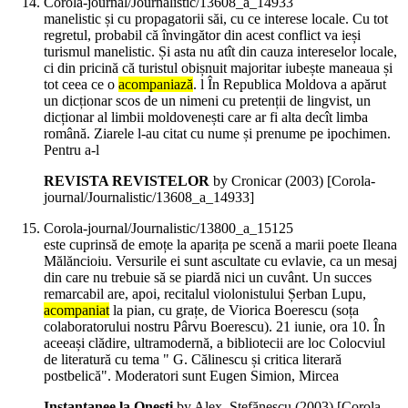
Corola-journal/Journalistic/13608_a_14933
manelistic și cu propagatorii săi, cu ce interese locale. Cu tot
regretul, probabil că învingător din acest conflict va ieși
turismul manelistic. Și asta nu atît din cauza intereselor locale,
ci din pricină că turistul obișnuit majoritar iubește maneaua și
tot ceea ce o
acompaniază
. l În Republica Moldova a apărut
un dicționar scos de un nimeni cu pretenții de lingvist, un
dicționar al limbii moldovenești care ar fi alta decît limba
română. Ziarele l-au citat cu nume și prenume pe ipochimen.
Pentru a-l
REVISTA REVISTELOR
by Cronicar (
2003
)
[Corola-
journal/Journalistic/13608_a_14933]
Corola-journal/Journalistic/13800_a_15125
este cuprinsă de emoțe la aparița pe scenă a marii poete Ileana
Mălăncioiu. Versurile ei sunt ascultate cu evlavie, ca un mesaj
din care nu trebuie să se piardă nici un cuvânt. Un succes
remarcabil are, apoi, recitalul violonistului Șerban Lupu,
acompaniat
la pian, cu grațe, de Viorica Boerescu (soța
colaboratorului nostru Pârvu Boerescu). 21 iunie, ora 10. În
aceeași clădire, ultramodernă, a bibliotecii are loc Colocviul
de literatură cu tema " G. Călinescu și critica literară
postbelică". Moderatori sunt Eugen Simion, Mircea
Instantanee la Onești
by Alex. Ștefănescu (
2003
)
[Corola-