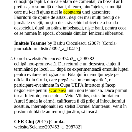
cunoștință faptul, din cale afară de comentat, că bossul ar fi
pretins și o sumuliță de bani, în euro, bineînțeles, sumuliță
care nu i-ar fi ajuns nici la
acontarea
unei garsoniere.
Făuritorii de opinie de astăzi, deși cei mai mulți trecuți de
jumătatea vieții, nu știu de străvechiul obicei de a i se da
oaspetelui, după un prânz îmbelșugat, niște bani, pentru ceea
ce se numea în epocă, oboseala dinților. Ienicerii eliberatori
Înaltele Toamne
by Barbu Cioculescu (
2007
)
[Corola-
journal/Journalistic/9092_a_10417]
Corola-website/Science/297453_a_298782
echipă nou-promovată. Dar returul e un dezastru, clujenii
terminând pe locul 11, după ce experimentează emoțiile luptei
pentru evitarea retrogradării. Bilanțul îi nemulțumește pe
oficialii din Gruia, care pregătesc, în contrapartidă, o
participare-eveniment în Cupa UEFA Intertoto și încep
negocierile pentru
acontarea
unui nou tehnician. Dacă primul
tur al Intertoto, cu cei de la Vetra Vilnius, este abordat cu
Aurel Șunda la cârmă, calificarea îi dă prilejul înlocuitorului
acestuia, internaționalul ex-stelist Dorinel Munteanu, venit în
postura dublă de antrenor și jucător, să treacă
CFR Cluj
(
2017
)
[Corola-
website/Science/297453_a_298782]