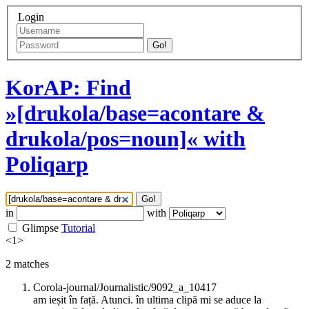
Login
Go!
KorAP: Find
»[drukola/base=acontare &
drukola/pos=noun]« with
Poliqarp
Go!
in
with
Glimpse
Tutorial
<
1
>
2
matches
Corola-journal/Journalistic/9092_a_10417
am ieșit în față. Atunci. în ultima clipă mi se aduce la