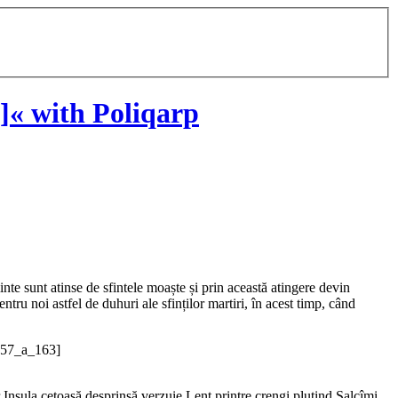
« with Poliqarp
nte sunt atinse de sfintele moaște și prin această atingere devin
tru noi astfel de duhuri ale sfinților martiri, în acest timp, când
/157_a_163]
 Insula cețoasă desprinsă verzuie Lent printre crengi plutind Salcîmi