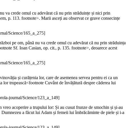
nu va crede omul cu adevărat că nu prin străduințe și nici prin
idem, p. 113. footnote>. Marii asceți au observat ce grave consecințe
urnal/Science/165_a_275]
a război pe om, până nu va crede omul cu adevărat că nu prin străduința
ootnote Sf. Ioan Casian, op. cit., p. 135. footnote>, deoarece acest
urnal/Science/165_a_275]
vinovăția și curățenia lor, care de asemenea servea pentru ei ca un
nța lor trupească<footnote Cuvânt de învățătură despre căderea lui
rola-journal/Science/123_a_149]
n vreo acoperire a trupului lor: Și au cusut frunze de smochin și și-au
: Dumnezeu a făcut lui Adam și femeii lui îmbrăcăminte de piele și i-a
rola-journal/Science/123_a_149]