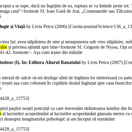
ceput a se rupe, dacă nu îngrijim de ea, ruptura se va întinde peste tot. 
reaga casă”<footnote Sf. Ioan Gură de Aur, „Comentariile sau Tâlcuirea E
5
logie și Viaţă
by Liviu Petcu (
2006
)
[Corola-journal/Science/136_a_1
cirea lui: avea stăpânirea de sine și nesupunerea sub vreo stăpânire, neînt
mânt
și privirea ațintită spre bine<footnote Sf. Grigorie de Nyssa, Opt omil
 41-42. footnote>. Așa cum ieșise din mâinile
rtodoxe (I). In: Editura Altarul Banatului
by Liviu Petcu (
2007
)
[Cor
rn miezul de salcie să-mi dezlege sânii de legătura lor misterioasă cu pat
or noștri așa cum coboram în copilărie dealul înghețat spre casa bunicilor
e
/14428_a_15753]
 șirul pașilor noștri poticnițI cu care traversăm strâmtoarea lumilor din 
t
al lucrurilor acoperământ al lucrurilor acoperământ glassala mereu cu u
etri deasupra imaginarului psihologic și am început să numărăm
/14428_a_15753]