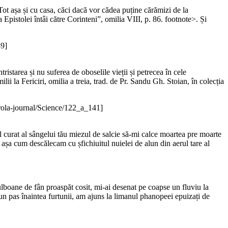
Tot așa și cu casa, căci dacă vor cădea puține cărămizi de la
pistolei întâi către Corinteni”, omilia VIII, p. 86. footnote>. Și
39]
ristarea și nu suferea de oboselile vieții și petrecea în cele
ii la Fericiri, omilia a treia, trad. de Pr. Sandu Gh. Stoian, în colecția
ola-journal/Science/122_a_141]
ul curat al sângelui tău miezul de salcie să-mi calce moartea pre moarte
 așa cum descălecam cu șfichiuitul nuielei de alun din aerul tare al
bulboane de fân proaspăt cosit, mi-ai desenat pe coapse un fluviu la
n pas înaintea furtunii, am ajuns la limanul phanopeei epuizați de