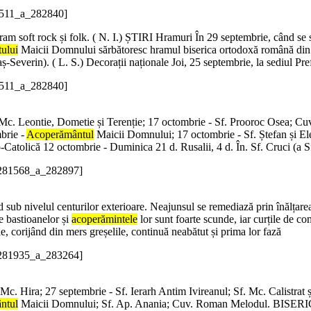
81511_a_282840]
am soft rock și folk. ( N. I.) ȘTIRI Hramuri În 29 septembrie, când se s
ului
Maicii Domnului sărbătoresc hramul biserica ortodoxă română din 
Severin). ( L. S.) Decorații naționale Joi, 25 septembrie, la sediul Pre
81511_a_282840]
. Mc. Leontie, Dometie și Terenție; 17 octombrie - Sf. Prooroc Osea; C
brie -
Acoperământul
Maicii Domnului; 17 octombrie - Sf. Ștefan și El
-Catolică 12 octombrie - Duminica 21 d. Rusalii, 4 d. În. Sf. Cruci (a Sf
c/281568_a_282897]
d sub nivelul centurilor exterioare. Neajunsul se remediază prin înălțarea 
e bastioanelor și
acoperămintele
lor sunt foarte scunde, iar curțile de c
 corijând din mers greșelile, continuă neabătut și prima lor fază
c/281935_a_283264]
Mc. Hira; 27 septembrie - Sf. Ierarh Antim Ivireanul; Sf. Mc. Calistrat ș
ntul
Maicii Domnului; Sf. Ap. Anania; Cuv. Roman Melodul. BIS