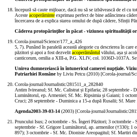
începură să caute mijloace, dacă nu să se izbăvească de el cu tot
Aceste
acoperăminte
exprimau perfect de bine adâncimea căderii 
încercarea de a explica starea omului de după cădere, Sfinții Păr
Căderea protopărinţilor în păcat - viziunea spiritualităţii o
Corola-journal/Science/177_a_426
5, 7). Punând în paralelă această alegorie cu descrierea în care e
păzitori și apoi a fost dezvelit
acoperământul
vălului, așa și aco
canticorum, omilia a XIII-a, P.G. XLIV, col. 1036D-1037A. Sens
Unirea dumnezeiască în întunericul camerei nupțiale. Viziu
Patriarhiei Române
by Liviu Petcu (
2010
)
[Corola-journal/S
Corola-journal/Journalistic/281511_a_282840
Antim Ivireanul; Sf. Mc. Calistrat și Epifaria; 28 septembrie -
Luminătorul, ep. Armeniei; Sf. Mc. Ripsimia și Gaiani; 1 octom
Cruci; 28 septembrie - Duminica a 15-a după Rusalii; Sf. Mare 
Agenda2003-39-03-14
(
2003
)
[Corola-journal/Journalistic/2
Pruncului Isus; 2 octombrie - Ss. Îngeri Păzitori; 3 octombrie -
septembrie - Sf. Grigore Luminătorul, ap. armenilor (†330); 1 
897); 3 octombrie - Sf. Mc. Dionisie Areopagitul; Sf. Martiri d