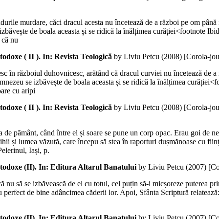
ândurile murdare, căci dracul acesta nu încetează de a război pe om până 
zbăvește de boala aceasta și se ridică la înălțimea curăției<footnote Ib
 că nu
rtodoxe ( II ). In: Revista Teologică
by Liviu Petcu (
2008
)
[Corola-jo
iesc în războiul duhovnicesc, arătând că dracul curviei nu încetează de 
mnezeu se izbăvește de boala aceasta și se ridică la înălțimea curăției<f
are cu aripi
rtodoxe ( II ). In: Revista Teologică
by Liviu Petcu (
2008
)
[Corola-jo
 de pământ, când între el și soare se pune un corp opac. Erau goi de ne
tihii și lumea văzută, care începu să stea în raporturi dușmănoase cu fii
lerinul, Iași, p.
rtodoxe (II). In: Editura Altarul Banatului
by Liviu Petcu (
2007
)
[Co
ă nu să se izbăvească de el cu totul, cel puțin să-i micșoreze puterea pri
perfect de bine adâncimea căderii lor. Apoi, Sfânta Scriptură relatează
rtodoxe (II). In: Editura Altarul Banatului
by Liviu Petcu (
2007
)
[Co