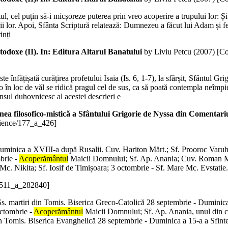
ul, cel puțin să-i micșoreze puterea prin vreo acoperire a trupului lor: 
lor. Apoi, Sfânta Scriptură relatează: Dumnezeu a făcut lui Adam și fem
inți
rtodoxe (II). In: Editura Altarul Banatului
by Liviu Petcu (
2007
)
[Co
ste înfățișată curățirea profetului Isaia (Is. 6, 1-7), la sfârșit, Sfântul
lo în loc de văl se ridică pragul cel de sus, ca să poată contempla neîm
ul duhovnicesc al acestei descrieri e
nea filosofico-mistică a Sfântului Grigorie de Nyssa din Comentari
cience/177_a_426]
 Duminica a XVIII-a după Rusalii. Cuv. Hariton Mărt.; Sf. Prooroc Varuh
brie -
Acoperământul
Maicii Domnului; Sf. Ap. Anania; Cuv. Roman Mel
Mc. Nikita; Sf. Iosif de Timișoara; 3 octombrie - Sf. Mare Mc. Evstati
81511_a_282840]
 Ss. martiri din Tomis. Biserica Greco-Catolică 28 septembrie - Duminica 
octombrie -
Acoperământul
Maicii Domnului; Sf. Ap. Anania, unul din c
in Tomis. Biserica Evanghelică 28 septembrie - Duminica a 15-a a Sfinte