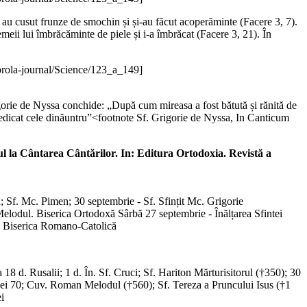
Și au cusut frunze de smochin și și-au făcut acoperăminte (Facere 3, 7).
eii lui îmbrăcăminte de piele și i-a îmbrăcat (Facere 3, 21). În
rola-journal/Science/123_a_149]
 Grigorie de Nyssa conchide: „După cum mireasa a fost bătută și rănită de
piedicat cele dinăuntru”<footnote Sf. Grigorie de Nyssa, In Canticum
ul la Cântarea Cântărilor. In: Editura Ortodoxia. Revistă a
; Sf. Mc. Pimen; 30 septembrie - Sf. Sfințit Mc. Grigorie
odul. Biserica Ortodoxă Sârbă 27 septembrie - Înălțarea Sfintei
e. Biserica Romano-Catolică
18 d. Rusalii; 1 d. În. Sf. Cruci; Sf. Hariton Mărturisitorul (†350); 30
ei 70; Cuv. Roman Melodul (†560); Sf. Tereza a Pruncului Isus (†1
i