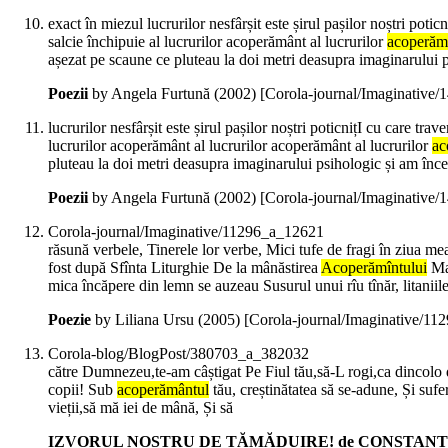
exact în miezul lucrurilor nesfârșit este șirul pașilor noștri po
salcie închipuie al lucrurilor acoperământ al lucrurilor
acoperăm
așezat pe scaune ce pluteau la doi metri deasupra imaginarului 
Poezii
by Angela Furtună (
2002
)
[Corola-journal/Imaginative
lucrurilor nesfârșit este șirul pașilor noștri poticnițI cu care t
lucrurilor acoperământ al lucrurilor acoperământ al lucrurilor
ac
pluteau la doi metri deasupra imaginarului psihologic și am în
Poezii
by Angela Furtună (
2002
)
[Corola-journal/Imaginative
Corola-journal/Imaginative/11296_a_12621
răsună verbele, Tinerele lor verbe, Mici tufe de fragi în ziua m
fost după Sfînta Liturghie De la mânăstirea
Acoperămîntului
Mai
mica încăpere din lemn se auzeau Susurul unui rîu tînăr, litaniil
Poezie
by Liliana Ursu (
2005
)
[Corola-journal/Imaginative/1
Corola-blog/BlogPost/380703_a_382032
către Dumnezeu,te-am câștigat Pe Fiul tău,să-L rogi,ca dincolo de
copii! Sub
acoperământul
tău, creștinătatea să se-adune, Și sufer
vieții,să mă iei de mână, Și să
IZVORUL NOSTRU DE TĂMĂDUIRE! de CONSTANTIN URSU