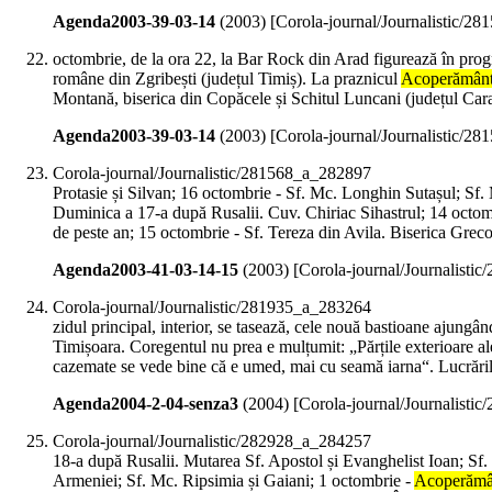
Agenda2003-39-03-14
(
2003
)
[Corola-journal/Journalistic/2
octombrie, de la ora 22, la Bar Rock din Arad figurează în progr
române din Zgribești (județul Timiș). La praznicul
Acoperământ
Montană, biserica din Copăcele și Schitul Luncani (județul Caraș-
Agenda2003-39-03-14
(
2003
)
[Corola-journal/Journalistic/2
Corola-journal/Journalistic/281568_a_282897
Protasie și Silvan; 16 octombrie - Sf. Mc. Longhin Sutașul; Sf
Duminica a 17-a după Rusalii. Cuv. Chiriac Sihastrul; 14 octom
de peste an; 15 octombrie - Sf. Tereza din Avila. Biserica Greco
Agenda2003-41-03-14-15
(
2003
)
[Corola-journal/Journalisti
Corola-journal/Journalistic/281935_a_283264
zidul principal, interior, se tasează, cele nouă bastioane ajungân
Timișoara. Coregentul nu prea e mulțumit: „Părțile exterioare al
cazemate se vede bine că e umed, mai cu seamă iarna“. Lucrările,
Agenda2004-2-04-senza3
(
2004
)
[Corola-journal/Journalisti
Corola-journal/Journalistic/282928_a_284257
18-a după Rusalii. Mutarea Sf. Apostol și Evanghelist Ioan; Sf. 
Armeniei; Sf. Mc. Ripsimia și Gaiani; 1 octombrie -
Acoperămâ