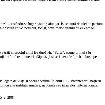
xtaz" - crezându-se înger păzitor, alungat. Își scutură de ulei de parfum
obscură că s-a petrecut, totuși, ceva foarte straniu cu el - prea-i
a trăit în secolul al III-lea după Hr. "Purta", spune primul său
jitori îi ofereau uneori adăpost, și-și scria textele "pe bambuși, pe
ile legate de viață și opera acestuia. În anul 1998 bicentenarul nașterii
cu alte instituții similare, naționale sau (mai ales) internaționale,
/75_a_298]