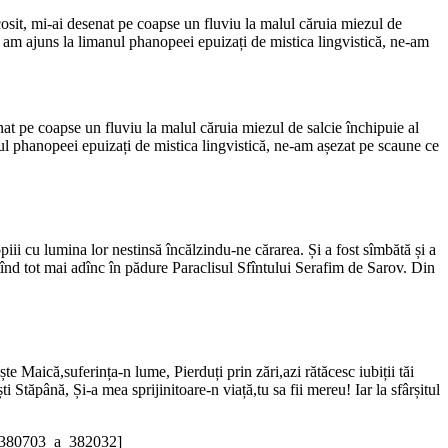
 cosit, mi-ai desenat pe coapse un fluviu la malul căruia miezul de
 am ajuns la limanul phanopeei epuizați de mistica lingvistică, ne-am
enat pe coapse un fluviu la malul căruia miezul de salcie închipuie al
ul phanopeei epuizați de mistica lingvistică, ne-am așezat pe scaune ce
ii cu lumina lor nestinsă încălzindu-ne cărarea. Și a fost sîmbătă și a
înd tot mai adînc în pădure Paraclisul Sfîntului Serafim de Sarov. Din
 Maică,suferința-n lume, Pierduți prin zări,azi rătăcesc iubiții tăi
i Stăpână, Și-a mea sprijinitoare-n viață,tu sa fii mereu! Iar la sfârșitul
t/380703_a_382032]