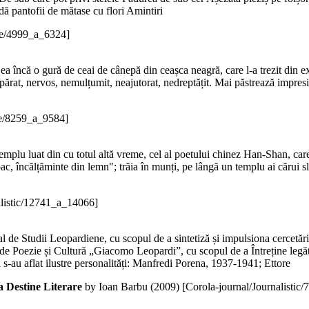
dă pantofii de mătase cu flori Amintiri
ve/4999_a_6324]
Bea încă o gură de ceai de cânepă din ceașca neagră, care l-a trezit din e
ărat, nervos, nemulțumit, neajutorat, nedreptățit. Mai păstrează impresia 
ve/8259_a_9584]
mplu luat din cu totul altă vreme, cel al poetului chinez Han-Shan, care 
c, încălțăminte din lemn"; trăia în munți, pe lângă un templu ai cărui slu
alistic/12741_a_14066]
onal de Studii Leopardiene, cu scopul de a sintetiză și impulsiona cercetăr
e Poezie și Cultură „Giacomo Leopardi”, cu scopul de a Întreține legături 
s-au aflat ilustre personalități: Manfredi Porena, 1937-1941; Ettore
a Destine Literare
by Ioan Barbu (
2009
)
[Corola-journal/Journalistic