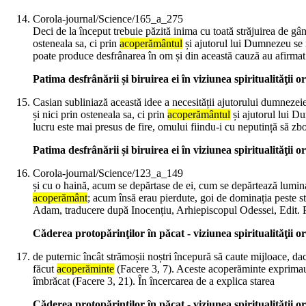
Corola-journal/Science/165_a_275
Deci de la început trebuie păzită inima cu toată străjuirea de g
osteneala sa, ci prin
acoperământul
și ajutorul lui Dumnezeu se i
poate produce desfrânarea în om și din această cauză au afirmat
Patima desfrânării și biruirea ei în viziunea spiritualităţii o
Casian subliniază această idee a necesității ajutorului dumneze
și nici prin osteneala sa, ci prin
acoperământul
și ajutorul lui Du
lucru este mai presus de fire, omului fiindu-i cu neputință să zbo
Patima desfrânării și biruirea ei în viziunea spiritualităţii o
Corola-journal/Science/123_a_149
și cu o haină, acum se depărtase de ei, cum se depărtează lumina
acoperământ
; acum însă erau pierdute, goi de dominația peste s
Adam, traducere după Inocențiu, Arhiepiscopul Odessei, Edit. Pe
Căderea protopărinţilor în păcat - viziunea spiritualităţii o
de puternic încât strămoșii noștri începură să caute mijloace, dac
făcut
acoperăminte
(Facere 3, 7). Aceste acoperăminte exprimau 
îmbrăcat (Facere 3, 21). În încercarea de a explica starea
Căderea protopărinţilor în păcat - viziunea spiritualităţii o