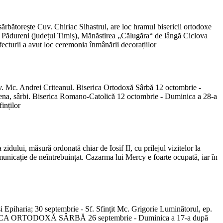
ărbătorește Cuv. Chiriac Sihastrul, are loc hramul bisericii ortodoxe
Pădureni (județul Timiș), Mănăstirea „Călugăra“ de lângă Ciclova
fecturii a avut loc ceremonia înmânării decorațiilor
uv. Mc. Andrei Criteanul. Biserica Ortodoxă Sârbă 12 octombrie -
ena, sârbi. Biserica Romano-Catolică 12 octombrie - Duminica a 28-a
inților
zidului, măsură ordonată chiar de Iosif II, cu prilejul vizitelor la
omunicație de neîntrebuințat. Cazarma lui Mercy e foarte ocupată, iar în
i Epiharia; 30 septembrie - Sf. Sfințit Mc. Grigorie Luminătorul, ep.
ERICA ORTODOXĂ SÂRBĂ 26 septembrie - Duminica a 17-a după