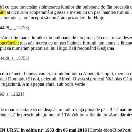
ticnițI cu care traversăm strâmtoarea lumilor din bulboane de fân proaspăt
ânt
al lucrurilor acoperământ glassala mereu cu un pas înaintea furtunii,
psihologic și am început să numărăm prizonierii lui Hugo
/14428_a_15753]
raversăm strâmtoarea lumilor din bulboane de fân proaspăt cosit, mi-ai des
operământ
glassala mereu cu un pas înaintea furtunii, am ajuns la liman
ceput să numărăm prizonierii lui Hugo Ball fredonând Gadjama
/14428_a_15753]
ea din nămeții Pennsylvaniei, Luminînd inima Americii. Copiii, mereu copi
cii Domnului Și noi, pelerinii, Alfred, Olysia și pruncul Nicholas Căut
e rugăciunii. Am așteptat afară, sub bolta verde
1296_a_12621]
 moarte, Iertare să ne dea,că am trăit o viață plină de păcat! Tămăduiește
ințele,să le preschimbi ,în bucurii! Tămăduire sufletului,tu să-mi dăruieșt
 în ediţia nr. 1953 din 06 mai 2016
[Corola-blog/BlogPos