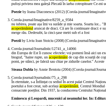
pufoși privirea mea galeșă Plecată în iarba cotropitoare Ce-mi u
Poezie
by Ioana Diaconescu (
2012
)
[Corola-journal/Imaginati
Corola-journal/Imaginative/8259_a_9584
nu iubirea, poate așa îmi va surâde și mie soarta. Soarta lor... "
acoperământul
aruncat de draci. Că are în continuare draci: e sup
merge rău. Dedesubt, la cinci-șase metri sub el a fost
Poezii
by Liviu Ioan Stoiciu (
2008
)
[Corola-journal/Imaginati
Corola-journal/Journalistic/12741_a_14066
din Europa de Est îi cunosc efectele; voi pomeni însă aici un exe
biograf, "haine rupte, un
acoperământ
de cap din scoarță de copa
pomi, pe stânci, pe faleză sau chiar pe zidurile caselor." Aceste
Steaua Dubla
by Annie Bentoiu (
2004
)
[Corola-journal/Journ
Corola-journal/Journalistic/75_a_298
În eternitate, s-a Înființat cu sediul În acest palat Centrul Nați
poetului a fost creat, sub același
acoperământ
, Centrul Mondial d
consacrate poeților. Din 1937, la conducerea Centrului Național 
Eminescu și Leopardi, mucenici ai neamului lor. In: Editur