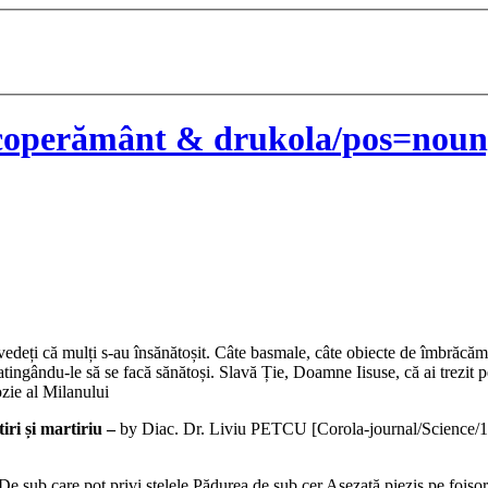
coperământ & drukola/pos=noun]
vedeți că mulți s-au însănătoșit. Câte basmale, câte obiecte de îmbrăcămi
tingându-le să se facă sănătoși. Slavă Ție, Doamne Iisuse, că ai trezit pen
zie al Milanului
iri și martiriu –
by Diac. Dr. Liviu PETCU
[Corola-journal/Science
e sub care pot privi stelele Pădurea de sub cer Așezată pieziș pe foișor