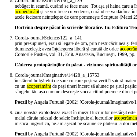
Corola-journal/Science/136_a_139
nebăgat în seamă, curând se face mare. Tot așa și haina care a în
acoperământ
și se vor trece cu vederea, curând se va dărâma înt
acele fecioare neînțelepte de care pomenește Scriptura (Matei 2
Doctrina despre păcat în scrierile filocalice. In: Editura Teo
Corola-journal/Science/122_a_141
prin presupuneri, erau și legate de om, prin nestricăciunea și feri
dumnezeiești; avea înțelegerea liberă și curată de orice
acoperă
Comorile Pustiei, vol. 31, Edit. Anastasia, București, 1999, pp.
Căderea protopărinţilor în păcat - viziunea spiritualităţii o
Corola-journal/Imaginative/14428_a_15753
în sfârcul bulgărelui de sare cu care peștera verii îi satură mate
cu un
acoperământ
de pași tineri încerc să alunec pe șirul pașil
sângelui tău așa cum ne descrește vocea citind poemele direct p
Poezii
by Angela Furtună (
2002
)
[Corola-journal/Imaginative
ziua noastră explodează exact în miezul lucrurilor nesfârșit este
malul căruia miezul de salcie închipuie al lucrurilor
acoperămân
mistica lingvistică, ne-am așezat pe scaune ce pluteau la doi m
Poezii
by Angela Furtună (
2002
)
[Corola-journal/Imaginative