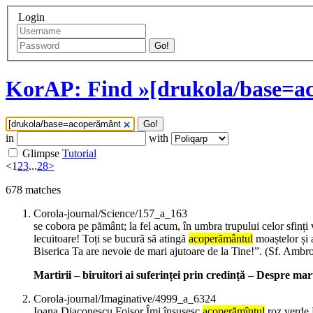
Login
Go!
KorAP: Find »[drukola/base=a
Go!
in
with
Glimpse
Tutorial
<
1
2
3
...
28
>
678
matches
Corola-journal/Science/157_a_163
se cobora pe pământ; la fel acum, în umbra trupului celor sfinți 
lecuitoare! Toți se bucură să atingă
acoperământul
moaștelor și a
Biserica Ta are nevoie de mari ajutoare de la Tine!”. (Sf. Ambro
Martirii – biruitori ai suferinței prin credință – Despre mart
Corola-journal/Imaginative/4999_a_6324
Ioana Diaconescu Foișor Îmi însușesc
acoperămîntul
roz verde D