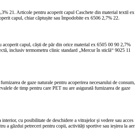
% 21. Articole pentru acoperit capul Caschete din material textil ex
coperit capul, chiar căptușite sau împodobite ex 6506 2,7% 22.
ru acoperit capul, căști de păr din orice material ex 6505 00 90 2,7%
ctă, inclusiv termometru clinic standard „Mercur în sticlă“ 9025 11
 furnizarea de gaze naturale pentru acoperirea necesarului de consum,
valele de timp pentru care PET nu are asigurată furnizarea de gaze
interior, cu posibilitate de deschidere a vitrajelor și vedere sau acces
tru a găzdui petreceri pentru copii, activități sportive sau ieșirea la aer