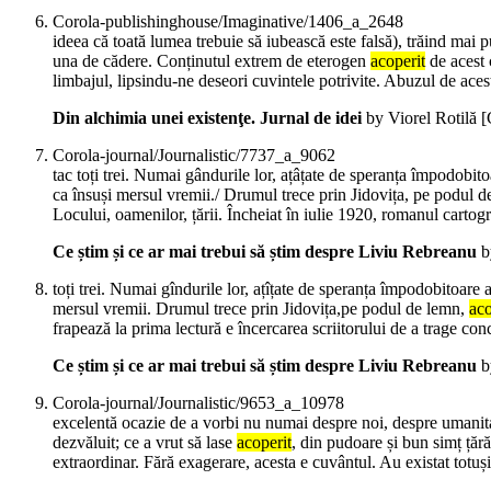
Corola-publishinghouse/Imaginative/1406_a_2648
ideea că toată lumea trebuie să iubească este falsă), trăind mai 
una de cădere. Conținutul extrem de eterogen
acoperit
de acest 
limbajul, lipsindu-ne deseori cuvintele potrivite. Abuzul de aces
Din alchimia unei existenţe. Jurnal de idei
by Viorel Rotilă
[
Corola-journal/Journalistic/7737_a_9062
tac toți trei. Numai gândurile lor, ațâțate de speranța împodobit
ca însuși mersul vremii./ Drumul trece prin Jidovița, pe podul 
Locului, oamenilor, țării. Încheiat în iulie 1920, romanul cartogr
Ce știm și ce ar mai trebui să știm despre Liviu Rebreanu
b
toți trei. Numai gîndurile lor, ațîțate de speranța împodobitoare 
mersul vremii. Drumul trece prin Jidovița,pe podul de lemn,
aco
frapează la prima lectură e încercarea scriitorului de a trage conc
Ce știm și ce ar mai trebui să știm despre Liviu Rebreanu
b
Corola-journal/Journalistic/9653_a_10978
excelentă ocazie de a vorbi nu numai despre noi, despre umanitatea
dezvăluit; ce a vrut să lase
acoperit
, din pudoare și bun simț țără
extraordinar. Fără exagerare, acesta e cuvântul. Au existat totuși