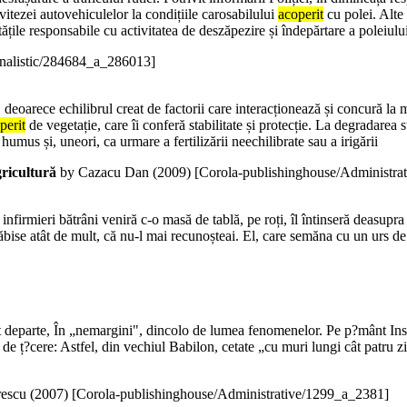
vitezei autovehiculelor la condițiile carosabilului
acoperit
cu polei. Alte 
tățile responsabile cu activitatea de deszăpezire și îndepărtare a poleiul
rnalistic/284684_a_286013]
, deoarece echilibrul creat de factorii care interacționează și concură la
perit
de vegetație, care îi conferă stabilitate și protecție. La degradarea 
umus și, uneori, ca urmare a fertilizării neechilibrate sau a irigării
gricultură
by Cazacu Dan (
2009
)
[Corola-publishinghouse/Administr
nfirmieri bătrâni veniră c-o masă de tablă, pe roți, îl întinseră deasupra
bise atât de mult, că nu-l mai recunoșteai. El, care semăna cu un urs de
uat departe, În „nemargini", dincolo de lumea fenomenelor. Pe p?mânt Ins?
 de ț?cere: Astfel, din vechiul Babilon, cetate „cu muri lungi cât patru zi
escu (
2007
)
[Corola-publishinghouse/Administrative/1299_a_2381]