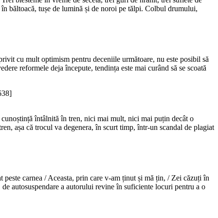
 în băltoacă, tușe de lumină și de noroi pe tălpi. Colbul drumului,
 privit cu mult optimism pentru deceniile următoare, nu este posibil să
vedere reformele deja începute, tendința este mai curând să se scoată
638]
cunoștință întâlnită în tren, nici mai mult, nici mai puțin decât o
ren, așa că trocul va degenera, în scurt timp, într-un scandal de plagiat
t peste carnea / Aceasta, prin care v-am ținut și mă țin, / Zei căzuți în
e, de autosuspendare a autorului revine în suficiente locuri pentru a o