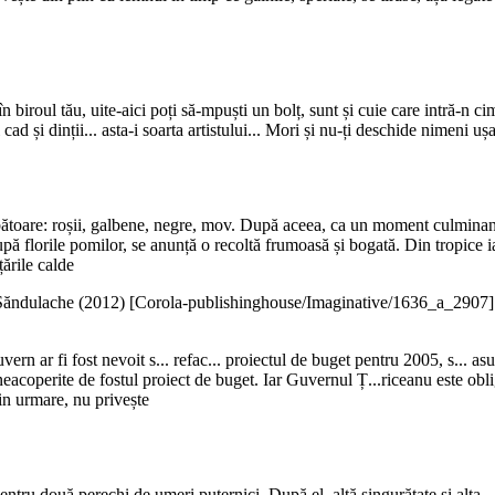
în biroul tău, uite-aici poți să-mpuști un bolț, sunt și cuie care intră-n 
d și dinții... asta-i soarta artistului... Mori și nu-ți deschide nimeni uș
sărbătoare: roșii, galbene, negre, mov. După aceea, ca un moment culmina
 florile pomilor, se anunță o recoltă frumoasă și bogată. Din tropice iat
țările calde
ăndulache (
2012
)
[Corola-publishinghouse/Imaginative/1636_a_2907]
uvern ar fi fost nevoit s... refac... proiectul de buget pentru 2005, s...
operite de fostul proiect de buget. Iar Guvernul Ț...riceanu este obligat 
rin urmare, nu privește
tru două perechi de umeri puternici. După el, altă singurătate și alta... 