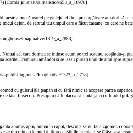
7
)
[Corola-journal/Journalistic/9653_a_10978]
asabi, pește alunecă ușurel pe gâtlejul ei fin. ape curgătoare am dori să 
e micul dejun, de sărutul tău timpul care a făcut castane, cu care ne bat
ishinghouse/Imaginative/1319_a_2883]
iclă. Numai cel care dormea se întinse acum pe trei scaune, scoțându-și pici
 scările. Tremurau amândoi și se lăsau purtați unul de altul spre suprafa
ola-publishinghouse/Imaginative/1323_a_2718]
te incomod cu gulerul ăla țeapăn și cu fără nimic să acopere partea superi
me de tăiat fursecuri. Presupun că Îi plăcea să simtă șaua cu fundul gol.
ătită anume, apoi, numai în capot, desculță să nu facă zgomot, coboară 
ovește din plin cu lemnul în timp ce găinile, speriate, se tîrăsc, așa legat