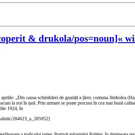
operit & drukola/pos=noun]« wi
 5 aprilie: „Din causa schimbărei de graniță a țărei, comuna Jimbolea (
e acum la noi în țară. Prin urmare se poate procura în cea mai bună calit
ilie 1924, în
nalistic/284623_a_285952]
fășurare a traficului rutier. Potrivit informării Poliției, în dimineața r