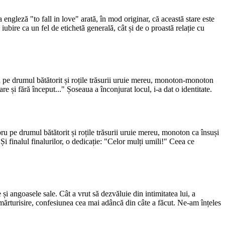
engleză "to fall in love" arată, în mod originar, că această stare este
ubire ca un fel de etichetă generală, cât și de o proastă relație cu
ru pe drumul bătătorit și roțile trăsurii uruie mereu, monoton-monoton
 și fără început..." Șoseaua a înconjurat locul, i-a dat o identitate.
pru pe drumul bătătorit și roțile trăsurii uruie mereu, monoton ca însuși
Și finalul finalurilor, o dedicație: "Celor mulți umili!" Ceea ce
și angoasele sale. Cât a vrut să dezvăluie din intimitatea lui, a
a mărturisire, confesiunea cea mai adâncă din câte a făcut. Ne-am înțeles