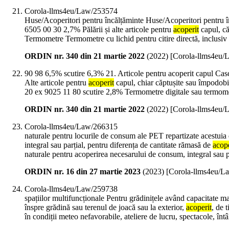
Corola-llms4eu/Law/253574
Huse/Acoperitori pentru încălțăminte Huse/Acoperitori pentru î
6505 00 30 2,7% Pălării și alte articole pentru
acoperit
capul, că
Termometre Termometre cu lichid pentru citire directă, inclusiv
ORDIN nr. 340 din 21 martie 2022
(
2022
)
[Corola-llms4eu/
90 98 6,5% scutire 6,3% 21. Articole pentru acoperit capul Casch
Alte articole pentru
acoperit
capul, chiar căptușite sau împodobi
20 ex 9025 11 80 scutire 2,8% Termometre digitale sau termome
ORDIN nr. 340 din 21 martie 2022
(
2022
)
[Corola-llms4eu/
Corola-llms4eu/Law/266315
naturale pentru locurile de consum ale PET repartizate acestuia
integral sau parțial, pentru diferența de cantitate rămasă de
acope
naturale pentru acoperirea necesarului de consum, integral sau p
ORDIN nr. 16 din 27 martie 2023
(
2023
)
[Corola-llms4eu/L
Corola-llms4eu/Law/259738
spațiilor multifuncționale Pentru grădinițele având capacitate mai
înspre grădină sau terenul de joacă sau la exterior,
acoperit
, de 
în condiții meteo nefavorabile, ateliere de lucru, spectacole, întâ