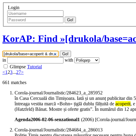
Login
Go!
KorAP: Find »[drukola/base=ac
Go!
in
with
Glimpse
Tutorial
<
1
2
3
...
27
>
661
matches
Corola-journal/Journalistic/284623_a_285952
în Casa Cercuală din Timișoara. Iată și un anunț publicitar din
întreaga vestita marcă «Bohn» țiglă dublu fălțuită de
acoperit
, 
(Hatzfeld) Bănat. Mostre și oferte gratis”. În numărul din 12 apr
Agenda2006-02-06-senzational1
(
2006
)
[Corola-journal/Jour
Corola-journal/Journalistic/284684_a_286013
Poliție Timiș pentru discutarea măsurilor necesare pentru buna des