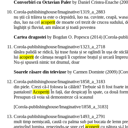
Convorbiri cu Octavian Paler
by Daniel Cristea-Enache (
200
Corola-publishinghouse/Imaginative/1319_a_2883
nu știi că trăirea ta este o clepsidră, luo na. cuvinte, ceapă, w
dus, luo na cel
acoperit
de moarte cel trezit de crucea sudului, d
înghițit și fluviul, am mâncat și toată povestea
Cartea dragostei
by Bogdan O. Popescu (
2014
)
[Corola-publ
Corola-publishinghouse/Imaginative/1323_a_2718
tânăra palidă se ridică, își trase fusta și se oglindi în ușa de st
lui
acoperit
de cămașa neagră îi cuprinse brațul și urcară împreună
Nu-și spuseră nimic tot drumul, doar
Soarele răsare din televizor
by Carmen Dominte (
2009
)
[Cor
Corola-publishinghouse/Imaginative/1858_a_3183
din piele. Crezi că-l folosea la călărit? Trebuie să fi fost foar
pantaloni!
Acoperiți
În față, dar despicați În spate, ca două for
Presupun că voia să demonstreze că scaunul
[Corola-publishinghouse/Imaginative/1858_a_3183]
Corola-publishinghouse/Imaginative/1493_a_2791
mult timp nemișcată, caută cu palma sub pat bucata de lemn preg
aprinzînd lumina, repezindu-se spre cel
acoperit
cu pătura și-l l