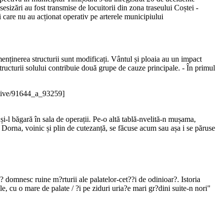
sesizări au fost transmise de locuitorii din zona traseului Coștei -
ui care nu au acționat operativ pe arterele municipiului
 menținerea structurii sunt modificați. Vântul și ploaia au un impact
structurii solului contribuie două grupe de cauze principale. - În primul
ative/91644_a_93259]
 și-l băgară în sala de operații. Pe-o altă tablă-nvelită-n mușama,
 Dorna, voinic și plin de cutezanță, se făcuse acum sau așa i se păruse
 domnesc ruine m?rturii ale palatelor-cet??i de odinioar?. Istoria
le, cu o mare de palate / ?i pe ziduri uria?e mari gr?dini suite-n nori"