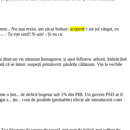
ciment... Nu mai rezist, am zăcut bolnav,
acoperit
c-un țol vărgat, cu
a... - Tu ești surd? N-am! - Și eu cu
nt dintr-un vis minunat înmuguresc și apoi înfloresc arborii, îmbrăcând
ă că se întorc oaspeții primăverii: păsările călătoare. Vin la vechile
 asume o țint... de deficit bugetar sub 1% din PIB. Un guvern PSD ar fi
s... țin... cont de posibile (probabile) efecte ale introducerii cotei
Trei blesteme în vreme de secetă, trei guri de hrănit, trei suflete de