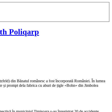
th Poliqarp
Hatzfeld) din Bănatul românesc a fost încorporată României. În lumea
ate și prompt dela fabrica cu aburi de țigle «Bohn» din Jimbolea
espectivă în municipiul Timișoara s-au înregistrat 20 de accidente