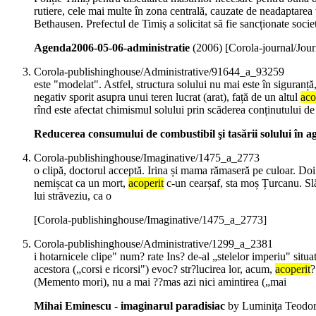
rutiere, cele mai multe în zona centrală, cauzate de neadaptarea 
Bethausen. Prefectul de Timiș a solicitat să fie sancționate socie
Agenda2006-05-06-administratie
(
2006
)
[Corola-journal/Jou
Corola-publishinghouse/Administrative/91644_a_93259
este "modelat". Astfel, structura solului nu mai este în siguranță
negativ sporit asupra unui teren lucrat (arat), față de un altul
aco
rînd este afectat chimismul solului prin scăderea conținutului de h
Reducerea consumului de combustibil şi tasării solului în a
Corola-publishinghouse/Imaginative/1475_a_2773
o clipă, doctorul acceptă. Irina și mama rămaseră pe culoar. Doi i
nemișcat ca un mort,
acoperit
c-un cearșaf, sta moș Țurcanu. Slă
lui străveziu, ca o
[Corola-publishinghouse/Imaginative/1475_a_2773]
Corola-publishinghouse/Administrative/1299_a_2381
i hotarnicele clipe" num? rate Ins? de-al „stelelor imperiu" sit
acestora („corsi e ricorsi") evoc? str?lucirea lor, acum,
acoperit
?
(Memento mori), nu a mai ??mas azi nici amintirea („mai
Mihai Eminescu - imaginarul paradisiac
by Luminiţa Teodor