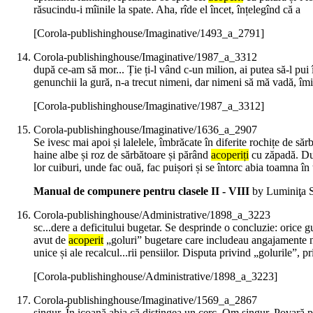
răsucindu-i mîinile la spate. Aha, rîde el încet, înțelegînd că a
[Corola-publishinghouse/Imaginative/1493_a_2791]
Corola-publishinghouse/Imaginative/1987_a_3312
după ce-am să mor... Ție ți-l vând c-un milion, ai putea să-l pui 
genunchii la gură, n-a trecut nimeni, dar nimeni să mă vadă, îmi ca
[Corola-publishinghouse/Imaginative/1987_a_3312]
Corola-publishinghouse/Imaginative/1636_a_2907
Se ivesc mai apoi și lalelele, îmbrăcate în diferite rochițe de 
haine albe și roz de sărbătoare și părând
acoperiți
cu zăpadă. După
lor cuiburi, unde fac ouă, fac puișori și se întorc abia toamna în 
Manual de compunere pentru clasele II - VIII
by Luminiţa S
Corola-publishinghouse/Administrative/1898_a_3223
sc...dere a deficitului bugetar. Se desprinde o concluzie: orice g
avut de
acoperit
„goluri” bugetare care includeau angajamente neac
unice și ale recalcul...rii pensiilor. Disputa privind „golurile”, p
[Corola-publishinghouse/Administrative/1898_a_3223]
Corola-publishinghouse/Imaginative/1569_a_2867
singur. În icoană abia că distingea un cerc. Om singur. Povară pen