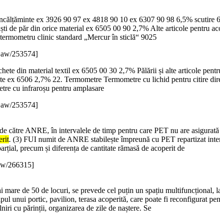
ncălțăminte ex 3926 90 97 ex 4818 90 10 ex 6307 90 98 6,5% scutire 6,3
ști de păr din orice material ex 6505 00 90 2,7% Alte articole pentru a
 termometru clinic standard „Mercur în sticlă“ 9025
Law/253574]
ete din material textil ex 6505 00 30 2,7% Pălării și alte articole pent
te ex 6506 2,7% 22. Termometre Termometre cu lichid pentru citire dire
tre cu infraroșu pentru amplasare
Law/253574]
 de către ANRE, în intervalele de timp pentru care PET nu are asigurată
rit
. (3) FUI numit de ANRE stabilește împreună cu PET repartizat inter
arțial, precum și diferența de cantitate rămasă de acoperit de
aw/266315]
 mare de 50 de locuri, se prevede cel puțin un spațiu multifuncțional, la 
tipul unui portic, pavilion, terasa acoperită, care poate fi reconfigurat pen
lniri cu părinții, organizarea de zile de naștere. Se