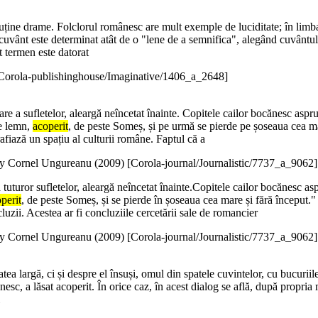
puține drame. Folclorul românesc are mult exemple de luciditate; în limba 
cuvânt este determinat atât de o "lene de a semnifica", alegând cuvântul i
t termen este datorat
Corola-publishinghouse/Imaginative/1406_a_2648]
oare a sufletelor, aleargă neîncetat înainte. Copitele cailor bocănesc asp
de lemn,
acoperit
, de peste Someș, și pe urmă se pierde pe șoseaua cea mare
afiază un spațiu al culturii române. Faptul că a
y Cornel Ungureanu (
2009
)
[Corola-journal/Journalistic/7737_a_9062]
a tuturor sufletelor, aleargă neîncetat înainte.Copitele cailor bocănesc as
perit
, de peste Someș, și se pierde în șoseaua cea mare și fără început." 
luzii. Acestea ar fi concluziile cercetării sale de romancier
y Cornel Ungureanu (
2009
)
[Corola-journal/Journalistic/7737_a_9062]
 largă, ci și despre el însuși, omul din spatele cuvintelor, cu bucuriile 
nesc, a lăsat acoperit. În orice caz, în acest dialog se află, după propri