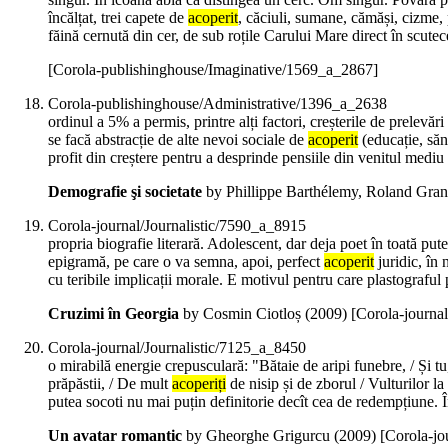
încălțat, trei capete de
acoperit
, căciuli, sumane, cămăși, cizme, 
făină cernută din cer, de sub roțile Carului Mare direct în scute
[Corola-publishinghouse/Imaginative/1569_a_2867]
Corola-publishinghouse/Administrative/1396_a_2638
ordinul a 5% a permis, printre alți factori, creșterile de prelev
se facă abstracție de alte nevoi sociale de
acoperit
(educație, săn
profit din creștere pentru a desprinde pensiile din venitul mediu a
Demografie şi societate
by Phillippe Barthélemy, Roland Gran
Corola-journal/Journalistic/7590_a_8915
propria biografie literară. Adolescent, dar deja poet în toată pute
epigramă, pe care o va semna, apoi, perfect
acoperit
juridic, în 
cu teribile implicații morale. E motivul pentru care plastograful p
Cruzimi în Georgia
by Cosmin Ciotloș (
2009
)
[Corola-journa
Corola-journal/Journalistic/7125_a_8450
o mirabilă energie crepusculară: "Bătaie de aripi funebre, / Și tu
prăpăstii, / De mult
acoperiți
de nisip și de zborul / Vulturilor la
putea socoti nu mai puțin definitorie decît cea de redempțiune. Î
Un avatar romantic
by Gheorghe Grigurcu (
2009
)
[Corola-jo