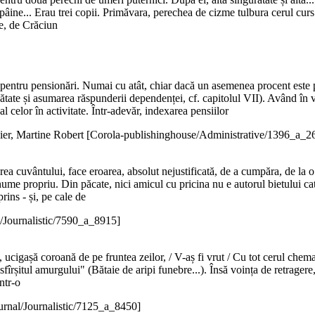
pâine... Erau trei copii. Primăvara, perechea de cizme tulbura cerul curs
ce, de Crăciun
ări pentru pensionări. Numai cu atât, chiar dacă un asemenea procent este
ătate și asumarea răspunderii dependenței, cf. capitolul VII). Având în 
l celor în activitate. Într-adevăr, indexarea pensiilor
ier, Martine Robert
[Corola-publishinghouse/Administrative/1396_a_2
rea cuvântului, face eroarea, absolut nejustificată, de a cumpăra, de la o 
nume propriu. Din păcate, nici amicul cu pricina nu e autorul bietului cat
rins - și, pe cale de
l/Journalistic/7590_a_8915]
, ucigașă coroană de pe fruntea zeilor, / V-aș fi vrut / Cu tot cerul chema
 sfîrșitul amurgului" (Bătaie de aripi funebre...). Însă voința de retrager
ntr-o
urnal/Journalistic/7125_a_8450]