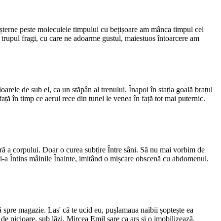
se așterne peste moleculele timpului cu bețișoare am mânca timpul cel
e trupul fragi, cu care ne adoarme gustul, maiestuos întoarcere am
oarele de sub el, ca un stăpân al trenului. Înapoi în stația goală brațul
ță în timp ce aerul rece din tunel le venea în față tot mai puternic.
oară a corpului. Doar o curea subțire Între sâni. Să nu mai vorbim de
 Și-a Întins mâinile Înainte, imitând o mișcare obscenă cu abdomenul.
spre magazie. Las' că te ucid eu, pușlamaua naibii șoptește ea
e de picioare, sub lăzi. Mircea Emil sare ca ars și o imobilizează,