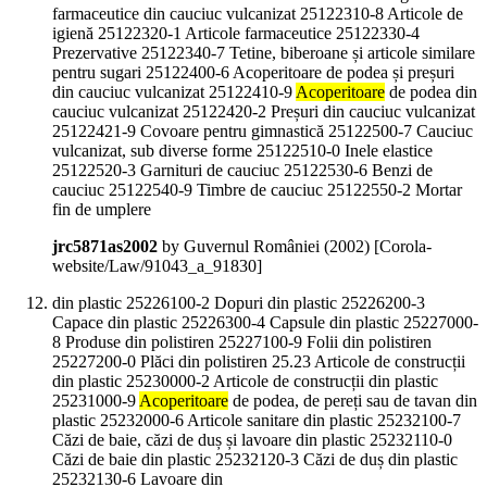
farmaceutice din cauciuc vulcanizat 25122310-8 Articole de
igienă 25122320-1 Articole farmaceutice 25122330-4
Prezervative 25122340-7 Tetine, biberoane și articole similare
pentru sugari 25122400-6 Acoperitoare de podea și preșuri
din cauciuc vulcanizat 25122410-9
Acoperitoare
de podea din
cauciuc vulcanizat 25122420-2 Preșuri din cauciuc vulcanizat
25122421-9 Covoare pentru gimnastică 25122500-7 Cauciuc
vulcanizat, sub diverse forme 25122510-0 Inele elastice
25122520-3 Garnituri de cauciuc 25122530-6 Benzi de
cauciuc 25122540-9 Timbre de cauciuc 25122550-2 Mortar
fin de umplere
jrc5871as2002
by Guvernul României (
2002
)
[Corola-
website/Law/91043_a_91830]
din plastic 25226100-2 Dopuri din plastic 25226200-3
Capace din plastic 25226300-4 Capsule din plastic 25227000-
8 Produse din polistiren 25227100-9 Folii din polistiren
25227200-0 Plăci din polistiren 25.23 Articole de construcții
din plastic 25230000-2 Articole de construcții din plastic
25231000-9
Acoperitoare
de podea, de pereți sau de tavan din
plastic 25232000-6 Articole sanitare din plastic 25232100-7
Căzi de baie, căzi de duș și lavoare din plastic 25232110-0
Căzi de baie din plastic 25232120-3 Căzi de duș din plastic
25232130-6 Lavoare din