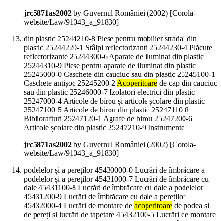
jrc5871as2002
by Guvernul României (
2002
)
[Corola-
website/Law/91043_a_91830]
din plastic 25244210-8 Piese pentru mobilier stradal din
plastic 25244220-1 Stâlpi reflectorizanți 25244230-4 Plăcuțe
reflectorizante 25244300-6 Aparate de iluminat din plastic
25244310-9 Piese pentru aparate de iluminat din plastic
25245000-0 Caschete din cauciuc sau din plastic 25245100-1
Caschete antișoc 25245200-2
Acoperitoare
de cap din cauciuc
sau din plastic 25246000-7 Izolatori electrici din plastic
25247000-4 Articole de birou și articole școlare din plastic
25247100-5 Articole de birou din plastic 25247110-8
Bibliorafturi 25247120-1 Agrafe de birou 25247200-6
Articole școlare din plastic 25247210-9 Instrumente
jrc5871as2002
by Guvernul României (
2002
)
[Corola-
website/Law/91043_a_91830]
podelelor și a pereților 45430000-0 Lucrări de îmbrăcare a
podelelor și a pereților 45431000-7 Lucrări de îmbrăcare cu
dale 45431100-8 Lucrări de îmbrăcare cu dale a podelelor
45431200-9 Lucrări de îmbrăcare cu dale a pereților
45432000-4 Lucrări de montare de
acoperitoare
de podea și
de pereți și lucrări de tapetare 45432100-5 Lucrări de montare