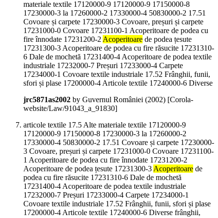
materiale textile 17120000-9 17120000-9 17150000-8
17230000-3 la 17260000-2 17330000-4 50830000-2 17.51
Covoare și carpete 17230000-3 Covoare, preșuri și carpete
17231000-0 Covoare 17231100-1 Acoperitoare de podea cu
fire înnodate 17231200-2
Acoperitoare
de podea țesute
17231300-3 Acoperitoare de podea cu fire răsucite 17231310-
6 Dale de mochetă 17231400-4 Acoperitoare de podea textile
industriale 17232000-7 Preșuri 17233000-4 Carpete
17234000-1 Covoare textile industriale 17.52 Frânghii, funii,
sfori și plase 17200000-4 Articole textile 17240000-6 Diverse
jrc5871as2002
by Guvernul României (
2002
)
[Corola-
website/Law/91043_a_91830]
articole textile 17.5 Alte materiale textile 17120000-9
17120000-9 17150000-8 17230000-3 la 17260000-2
17330000-4 50830000-2 17.51 Covoare și carpete 17230000-
3 Covoare, preșuri și carpete 17231000-0 Covoare 17231100-
1 Acoperitoare de podea cu fire înnodate 17231200-2
Acoperitoare de podea țesute 17231300-3
Acoperitoare
de
podea cu fire răsucite 17231310-6 Dale de mochetă
17231400-4 Acoperitoare de podea textile industriale
17232000-7 Preșuri 17233000-4 Carpete 17234000-1
Covoare textile industriale 17.52 Frânghii, funii, sfori și plase
17200000-4 Articole textile 17240000-6 Diverse frânghii,