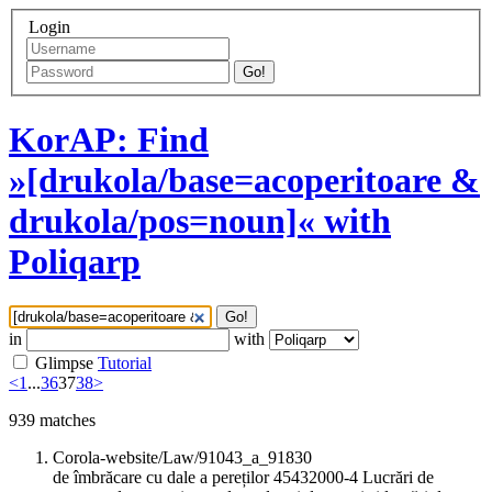
Login
Go!
KorAP: Find
»[drukola/base=acoperitoare &
drukola/pos=noun]« with
Poliqarp
Go!
in
with
Glimpse
Tutorial
<
1
...
36
37
38
>
939
matches
Corola-website/Law/91043_a_91830
de îmbrăcare cu dale a pereților 45432000-4 Lucrări de