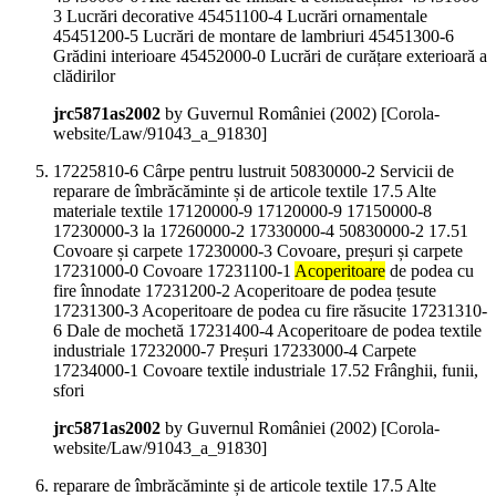
3 Lucrări decorative 45451100-4 Lucrări ornamentale
45451200-5 Lucrări de montare de lambriuri 45451300-6
Grădini interioare 45452000-0 Lucrări de curățare exterioară a
clădirilor
jrc5871as2002
by Guvernul României (
2002
)
[Corola-
website/Law/91043_a_91830]
17225810-6 Cârpe pentru lustruit 50830000-2 Servicii de
reparare de îmbrăcăminte și de articole textile 17.5 Alte
materiale textile 17120000-9 17120000-9 17150000-8
17230000-3 la 17260000-2 17330000-4 50830000-2 17.51
Covoare și carpete 17230000-3 Covoare, preșuri și carpete
17231000-0 Covoare 17231100-1
Acoperitoare
de podea cu
fire înnodate 17231200-2 Acoperitoare de podea țesute
17231300-3 Acoperitoare de podea cu fire răsucite 17231310-
6 Dale de mochetă 17231400-4 Acoperitoare de podea textile
industriale 17232000-7 Preșuri 17233000-4 Carpete
17234000-1 Covoare textile industriale 17.52 Frânghii, funii,
sfori
jrc5871as2002
by Guvernul României (
2002
)
[Corola-
website/Law/91043_a_91830]
reparare de îmbrăcăminte și de articole textile 17.5 Alte