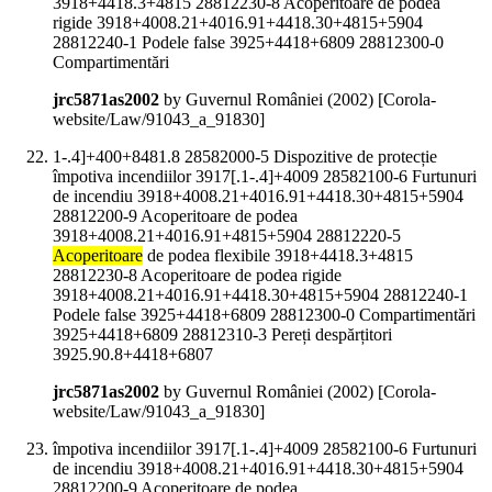
3918+4418.3+4815 28812230-8 Acoperitoare de podea
rigide 3918+4008.21+4016.91+4418.30+4815+5904
28812240-1 Podele false 3925+4418+6809 28812300-0
Compartimentări
jrc5871as2002
by Guvernul României (
2002
)
[Corola-
website/Law/91043_a_91830]
1-.4]+400+8481.8 28582000-5 Dispozitive de protecție
împotiva incendiilor 3917[.1-.4]+4009 28582100-6 Furtunuri
de incendiu 3918+4008.21+4016.91+4418.30+4815+5904
28812200-9 Acoperitoare de podea
3918+4008.21+4016.91+4815+5904 28812220-5
Acoperitoare
de podea flexibile 3918+4418.3+4815
28812230-8 Acoperitoare de podea rigide
3918+4008.21+4016.91+4418.30+4815+5904 28812240-1
Podele false 3925+4418+6809 28812300-0 Compartimentări
3925+4418+6809 28812310-3 Pereți despărțitori
3925.90.8+4418+6807
jrc5871as2002
by Guvernul României (
2002
)
[Corola-
website/Law/91043_a_91830]
împotiva incendiilor 3917[.1-.4]+4009 28582100-6 Furtunuri
de incendiu 3918+4008.21+4016.91+4418.30+4815+5904
28812200-9 Acoperitoare de podea