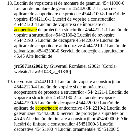
Lucrări de vopsitorie și de montare de geamuri 45441000-0
Lucrări de montare de geamuri 45442000-7 Lucrări de
aplicare de acoperitoare de protecție 45442100-8 Lucrări de
vopsire 45442110-1 Lucrări de vopsire a construcțiilor
45442120-4 Lucrări de vopsire și de îmbrăcare cu
acoperitoare
de protecție a structurilor 45442121-1 Lucrări de
vopsire a structurilor 45442180-2 Lucrări de revopsire
45442190-5 Lucrări de decapare 45442200-9 Lucrări de
aplicare de acoperitoare anticorozive 45442210-2 Lucrări de
galvanizare 45442300-0 Servicii de protecție a suprafețelor
45.45 Alte lucrări de
jrc5871as2002
by Guvernul României (
2002
)
[Corola-
website/Law/91043_a_91830]
de vopsire 45442110-1 Lucrări de vopsire a construcțiilor
45442120-4 Lucrări de vopsire și de îmbrăcare cu
acoperitoare de protecție a structurilor 45442121-1 Lucrări de
vopsire a structurilor 45442180-2 Lucrări de revopsire
45442190-5 Lucrări de decapare 45442200-9 Lucrări de
aplicare de
acoperitoare
anticorozive 45442210-2 Lucrări de
galvanizare 45442300-0 Servicii de protecție a suprafețelor
45.45 Alte lucrări de finisare a construcțiilor 45450000-6 Alte
lucrări de finisare a construcțiilor 45451000-3 Lucrări
decorative 45451100-4 Lucrări ornamentale 45451200-5