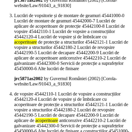
jrc5871as2002
by Guvernul României (
2002
)
[Corola-
website/Law/91043_a_91830]
Lucrări de vopsitorie și de montare de geamuri 45441000-0
Lucrări de montare de geamuri 45442000-7 Lucrări de
aplicare de acoperitoare de protecție 45442100-8 Lucrări de
vopsire 45442110-1 Lucrări de vopsire a construcțiilor
45442120-4 Lucrări de vopsire și de îmbrăcare cu
acoperitoare
de protecție a structurilor 45442121-1 Lucrări de
vopsire a structurilor 45442180-2 Lucrări de revopsire
45442190-5 Lucrări de decapare 45442200-9 Lucrări de
aplicare de acoperitoare anticorozive 45442210-2 Lucrări de
galvanizare 45442300-0 Servicii de protecție a suprafețelor
45450000-6 Alte lucrări de finisare
jrc5871as2002
by Guvernul României (
2002
)
[Corola-
website/Law/91043_a_91830]
de vopsire 45442110-1 Lucrări de vopsire a construcțiilor
45442120-4 Lucrări de vopsire și de îmbrăcare cu
acoperitoare de protecție a structurilor 45442121-1 Lucrări de
vopsire a structurilor 45442180-2 Lucrări de revopsire
45442190-5 Lucrări de decapare 45442200-9 Lucrări de
aplicare de
acoperitoare
anticorozive 45442210-2 Lucrări de
galvanizare 45442300-0 Servicii de protecție a suprafețelor
45450000-6 Alte lucrări de finisare a construcțiilor 45451000-