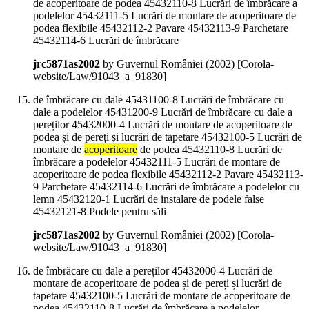
de acoperitoare de podea 45432110-8 Lucrări de îmbrăcare a
podelelor 45432111-5 Lucrări de montare de acoperitoare de
podea flexibile 45432112-2 Pavare 45432113-9 Parchetare
45432114-6 Lucrări de îmbrăcare
jrc5871as2002
by Guvernul României (
2002
)
[Corola-
website/Law/91043_a_91830]
de îmbrăcare cu dale 45431100-8 Lucrări de îmbrăcare cu
dale a podelelor 45431200-9 Lucrări de îmbrăcare cu dale a
pereților 45432000-4 Lucrări de montare de acoperitoare de
podea și de pereți și lucrări de tapetare 45432100-5 Lucrări de
montare de
acoperitoare
de podea 45432110-8 Lucrări de
îmbrăcare a podelelor 45432111-5 Lucrări de montare de
acoperitoare de podea flexibile 45432112-2 Pavare 45432113-
9 Parchetare 45432114-6 Lucrări de îmbrăcare a podelelor cu
lemn 45432120-1 Lucrări de instalare de podele false
45432121-8 Podele pentru săli
jrc5871as2002
by Guvernul României (
2002
)
[Corola-
website/Law/91043_a_91830]
de îmbrăcare cu dale a pereților 45432000-4 Lucrări de
montare de acoperitoare de podea și de pereți și lucrări de
tapetare 45432100-5 Lucrări de montare de acoperitoare de
podea 45432110-8 Lucrări de îmbrăcare a podelelor