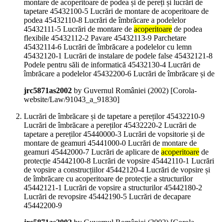
montare de acoperitoare de podea și de pereți și lucrări de
tapetare 45432100-5 Lucrări de montare de acoperitoare de
podea 45432110-8 Lucrări de îmbrăcare a podelelor
45432111-5 Lucrări de montare de
acoperitoare
de podea
flexibile 45432112-2 Pavare 45432113-9 Parchetare
45432114-6 Lucrări de îmbrăcare a podelelor cu lemn
45432120-1 Lucrări de instalare de podele false 45432121-8
Podele pentru săli de informatică 45432130-4 Lucrări de
îmbrăcare a podelelor 45432200-6 Lucrări de îmbrăcare și de
jrc5871as2002
by Guvernul României (
2002
)
[Corola-
website/Law/91043_a_91830]
Lucrări de îmbrăcare și de tapetare a pereților 45432210-9
Lucrări de îmbrăcare a pereților 45432220-2 Lucrări de
tapetare a pereților 45440000-3 Lucrări de vopsitorie și de
montare de geamuri 45441000-0 Lucrări de montare de
geamuri 45442000-7 Lucrări de aplicare de
acoperitoare
de
protecție 45442100-8 Lucrări de vopsire 45442110-1 Lucrări
de vopsire a construcțiilor 45442120-4 Lucrări de vopsire și
de îmbrăcare cu acoperitoare de protecție a structurilor
45442121-1 Lucrări de vopsire a structurilor 45442180-2
Lucrări de revopsire 45442190-5 Lucrări de decapare
45442200-9