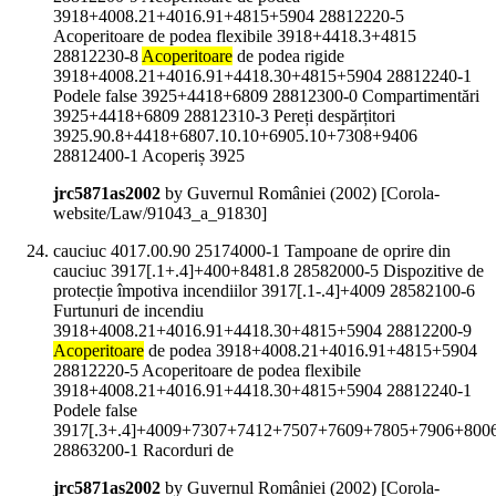
3918+4008.21+4016.91+4815+5904 28812220-5
Acoperitoare de podea flexibile 3918+4418.3+4815
28812230-8
Acoperitoare
de podea rigide
3918+4008.21+4016.91+4418.30+4815+5904 28812240-1
Podele false 3925+4418+6809 28812300-0 Compartimentări
3925+4418+6809 28812310-3 Pereți despărțitori
3925.90.8+4418+6807.10.10+6905.10+7308+9406
28812400-1 Acoperiș 3925
jrc5871as2002
by Guvernul României (
2002
)
[Corola-
website/Law/91043_a_91830]
cauciuc 4017.00.90 25174000-1 Tampoane de oprire din
cauciuc 3917[.1+.4]+400+8481.8 28582000-5 Dispozitive de
protecție împotiva incendiilor 3917[.1-.4]+4009 28582100-6
Furtunuri de incendiu
3918+4008.21+4016.91+4418.30+4815+5904 28812200-9
Acoperitoare
de podea 3918+4008.21+4016.91+4815+5904
28812220-5 Acoperitoare de podea flexibile
3918+4008.21+4016.91+4418.30+4815+5904 28812240-1
Podele false
3917[.3+.4]+4009+7307+7412+7507+7609+7805+7906+800
28863200-1 Racorduri de
jrc5871as2002
by Guvernul României (
2002
)
[Corola-