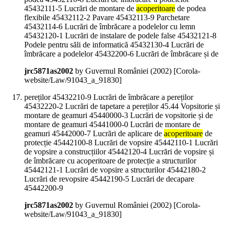
45432111-5 Lucrări de montare de
acoperitoare
de podea
flexibile 45432112-2 Pavare 45432113-9 Parchetare
45432114-6 Lucrări de îmbrăcare a podelelor cu lemn
45432120-1 Lucrări de instalare de podele false 45432121-8
Podele pentru săli de informatică 45432130-4 Lucrări de
îmbrăcare a podelelor 45432200-6 Lucrări de îmbrăcare și de
jrc5871as2002
by Guvernul României (
2002
)
[Corola-
website/Law/91043_a_91830]
pereților 45432210-9 Lucrări de îmbrăcare a pereților
45432220-2 Lucrări de tapetare a pereților 45.44 Vopsitorie și
montare de geamuri 45440000-3 Lucrări de vopsitorie și de
montare de geamuri 45441000-0 Lucrări de montare de
geamuri 45442000-7 Lucrări de aplicare de
acoperitoare
de
protecție 45442100-8 Lucrări de vopsire 45442110-1 Lucrări
de vopsire a construcțiilor 45442120-4 Lucrări de vopsire și
de îmbrăcare cu acoperitoare de protecție a structurilor
45442121-1 Lucrări de vopsire a structurilor 45442180-2
Lucrări de revopsire 45442190-5 Lucrări de decapare
45442200-9
jrc5871as2002
by Guvernul României (
2002
)
[Corola-
website/Law/91043_a_91830]