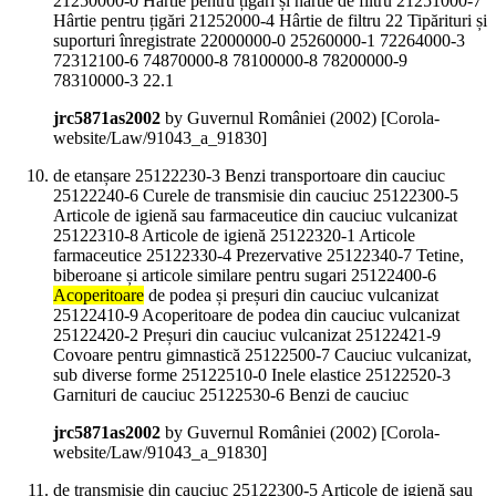
21250000-0 Hârtie pentru țigări și hârtie de filtru 21251000-7
Hârtie pentru țigări 21252000-4 Hârtie de filtru 22 Tipărituri și
suporturi înregistrate 22000000-0 25260000-1 72264000-3
72312100-6 74870000-8 78100000-8 78200000-9
78310000-3 22.1
jrc5871as2002
by Guvernul României (
2002
)
[Corola-
website/Law/91043_a_91830]
de etanșare 25122230-3 Benzi transportoare din cauciuc
25122240-6 Curele de transmisie din cauciuc 25122300-5
Articole de igienă sau farmaceutice din cauciuc vulcanizat
25122310-8 Articole de igienă 25122320-1 Articole
farmaceutice 25122330-4 Prezervative 25122340-7 Tetine,
biberoane și articole similare pentru sugari 25122400-6
Acoperitoare
de podea și preșuri din cauciuc vulcanizat
25122410-9 Acoperitoare de podea din cauciuc vulcanizat
25122420-2 Preșuri din cauciuc vulcanizat 25122421-9
Covoare pentru gimnastică 25122500-7 Cauciuc vulcanizat,
sub diverse forme 25122510-0 Inele elastice 25122520-3
Garnituri de cauciuc 25122530-6 Benzi de cauciuc
jrc5871as2002
by Guvernul României (
2002
)
[Corola-
website/Law/91043_a_91830]
de transmisie din cauciuc 25122300-5 Articole de igienă sau