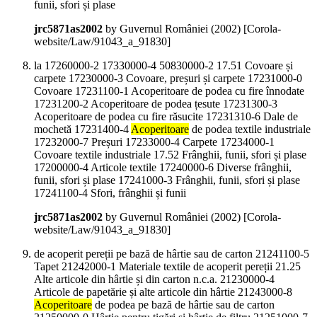
funii, sfori și plase
jrc5871as2002
by Guvernul României (
2002
)
[Corola-
website/Law/91043_a_91830]
la 17260000-2 17330000-4 50830000-2 17.51 Covoare și
carpete 17230000-3 Covoare, preșuri și carpete 17231000-0
Covoare 17231100-1 Acoperitoare de podea cu fire înnodate
17231200-2 Acoperitoare de podea țesute 17231300-3
Acoperitoare de podea cu fire răsucite 17231310-6 Dale de
mochetă 17231400-4
Acoperitoare
de podea textile industriale
17232000-7 Preșuri 17233000-4 Carpete 17234000-1
Covoare textile industriale 17.52 Frânghii, funii, sfori și plase
17200000-4 Articole textile 17240000-6 Diverse frânghii,
funii, sfori și plase 17241000-3 Frânghii, funii, sfori și plase
17241100-4 Sfori, frânghii și funii
jrc5871as2002
by Guvernul României (
2002
)
[Corola-
website/Law/91043_a_91830]
de acoperit pereții pe bază de hârtie sau de carton 21241100-5
Tapet 21242000-1 Materiale textile de acoperit pereții 21.25
Alte articole din hârtie și din carton n.c.a. 21230000-4
Articole de papetărie și alte articole din hârtie 21243000-8
Acoperitoare
de podea pe bază de hârtie sau de carton