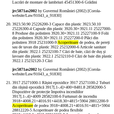
Lucrări de montare de lambriuri 45451300-6 Grădini
jrc5871as2002
by Guvernul României (
2002
)
[Corola-
website/Law/91043_a_91830]
3923.50.90 25226200-3 Capace din plastic 3923.50.10
25226300-4 Capsule din plastic 3920.30+3921.11 25227000-
8 Produse din polistiren 3920.30+3921.11 25227100-9 Folii
din polistiren 3920.30+3921.11 25227200-0 Plăci din
polistiren 3918 25231000-9
Acoperitoare
de podea, de pereți
sau de tavan din plastic 3922 25232000-6 Articole sanitare
din plastic 3922.1 25232100-7 Căzi de baie, căzi de duș și
lavoare din plastic 3922.1 25232110-0 Căzi de baie din plastic
3922.1 25232120-3 Căzi
jrc5871as2002
by Guvernul României (
2002
)
[Corola-
website/Law/91043_a_91830]
3917 25271000-1 Rășini epoxidice 3917 25271100-2 Tuburi
din rășină epoxidică 3917[.1-.4]+400+8481.8 28582000-5
Dispozitive de protecție împotiva incendiilor
3917[.1-.4]+4009 28582100-6 Furtunuri de incendiu
3918+4008.21+4016.91+4418.30+4815+5904 28812200-9
Acoperitoare
de podea 3918+4008.21+4016.91+4815+5904
28812220-5 Acoperitoare de podea flexibile