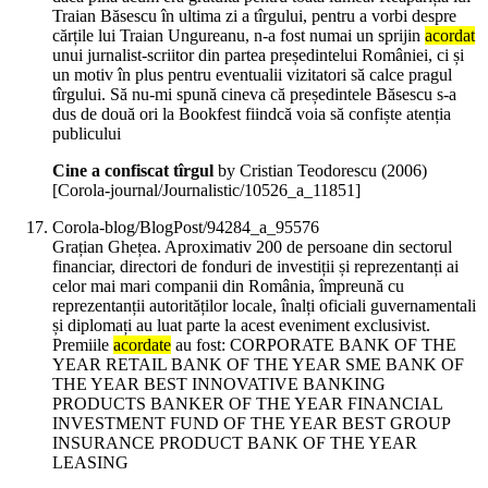
Traian Băsescu în ultima zi a tîrgului, pentru a vorbi despre
cărțile lui Traian Ungureanu, n-a fost numai un sprijin
acordat
unui jurnalist-scriitor din partea președintelui României, ci și
un motiv în plus pentru eventualii vizitatori să calce pragul
tîrgului. Să nu-mi spună cineva că președintele Băsescu s-a
dus de două ori la Bookfest fiindcă voia să confiște atenția
publicului
Cine a confiscat tîrgul
by Cristian Teodorescu (
2006
)
[Corola-journal/Journalistic/10526_a_11851]
Corola-blog/BlogPost/94284_a_95576
Grațian Ghețea. Aproximativ 200 de persoane din sectorul
financiar, directori de fonduri de investiții și reprezentanți ai
celor mai mari companii din România, împreună cu
reprezentanții autorităților locale, înalți oficiali guvernamentali
și diplomați au luat parte la acest eveniment exclusivist.
Premiile
acordate
au fost: CORPORATE BANK OF THE
YEAR RETAIL BANK OF THE YEAR SME BANK OF
THE YEAR BEST INNOVATIVE BANKING
PRODUCTS BANKER OF THE YEAR FINANCIAL
INVESTMENT FUND OF THE YEAR BEST GROUP
INSURANCE PRODUCT BANK OF THE YEAR
LEASING