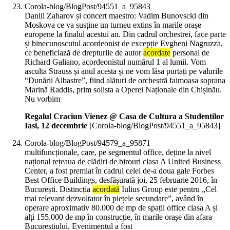
Corola-blog/BlogPost/94551_a_95843
Daniil Zaharov și concert maestro: Vadim Bunovscki din
Moskova ce va susține un turneu extins în marile orașe
europene la finalul acestui an. Din cadrul orchestrei, face parte
și binecunoscutul acordeonist de excepție Evgheni Nagruzza,
ce beneficiază de drepturile de autor
acordate
personal de
Richard Galiano, acordeonistul numărul 1 al lumii. Vom
asculta Strauss și anul acesta și ne vom lăsa purtați pe valurile
“Dunării Albastre”, fiind alături de orchestră faimoasa soprana
Marină Raddis, prim solista a Operei Naționale din Chișinău.
Nu vorbim
Regalul Craciun Vienez @ Casa de Cultura a Studentilor
Iasi, 12 decembrie
[Corola-blog/BlogPost/94551_a_95843]
Corola-blog/BlogPost/94579_a_95871
multifuncționale, care, pe segmentul office, deține la nivel
național rețeaua de clădiri de birouri clasa A United Business
Center, a fost premiat în cadrul celei de-a doua gale Forbes
Best Office Buildings, desfășurată joi, 25 februarie 2016, în
București. Distincția
acordată
Iulius Group este pentru „Cel
mai relevant dezvoltator în piețele secundare”, având în
operare aproximativ 80.000 de mp de spații office clasa A și
alți 155.000 de mp în construcție, în marile orașe din afara
Bucureștiului. Evenimentul a fost