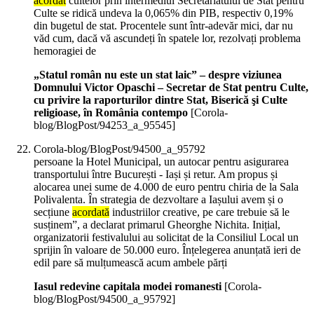
acordat
cultelor prin intermediul Secretariatului de Stat pentru
Culte se ridică undeva la 0,065% din PIB, respectiv 0,19%
din bugetul de stat. Procentele sunt într-adevăr mici, dar nu
văd cum, dacă vă ascundeți în spatele lor, rezolvați problema
hemoragiei de
„Statul român nu este un stat laic” – despre viziunea
Domnului Victor Opaschi – Secretar de Stat pentru Culte,
cu privire la raporturilor dintre Stat, Biserică şi Culte
religioase, în România contempo
[Corola-
blog/BlogPost/94253_a_95545]
Corola-blog/BlogPost/94500_a_95792
persoane la Hotel Municipal, un autocar pentru asigurarea
transportului între București - Iași și retur. Am propus și
alocarea unei sume de 4.000 de euro pentru chiria de la Sala
Polivalenta. În strategia de dezvoltare a Iașului avem și o
secțiune
acordată
industriilor creative, pe care trebuie să le
susținem”, a declarat primarul Gheorghe Nichita. Inițial,
organizatorii festivalului au solicitat de la Consiliul Local un
sprijin în valoare de 50.000 euro. Înțelegerea anunțată ieri de
edil pare să mulțumească acum ambele părți
Iasul redevine capitala modei romanesti
[Corola-
blog/BlogPost/94500_a_95792]