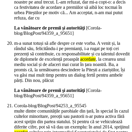
noastre pe anul trecut. L-am refuzat, dar mi-a copt-o: a decis
ca festivitatea de acordare a premiilor să aibă loc tocmai în
urbea Piteștilor pe motiv că... Am acceptat, n-am mai putut
refuza, dar cu
La vânătoare de premii şi autorităţi
[Corola-
blog/BlogPost/94359_a_95651]
m-a sunat totuși să afle despre ce este vorba. A venit și, la
rândul său, felicitându-i pe premianți, i-a rugat pe toți cei
prezenți să contribuie, cu responsabilitate și cu talentul dovedit
de diplomele de excelență proaspăt
acordate
, la crearea unui
mediu social și de afaceri mai curat în țara noastră. Ba, a
promis că, la următoarea descindere la Pitești a ziariștilor, își
va găsi mai mult timp pentru un dialog fertil pentru ambele
părți. Din nou, plăcut
La vânătoare de premii şi autorităţi
[Corola-
blog/BlogPost/94359_a_95651]
Corola-blog/BlogPost/94253_a_95545
multe dintre comunitățile parohiale din țară, în special în cazul
cultelor minoritare, preoții sau pastorii n-ar putea activa fără
acest sprijin din partea statului. Și pentru că se vehiculează
diferite cifre, pot să vă dau un exemplu: în anul 2014, sprijinul