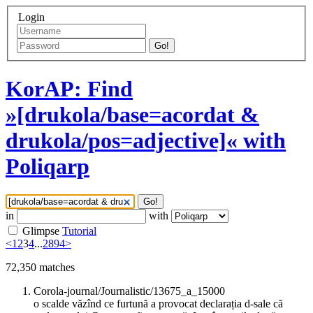
Login
Go!
KorAP: Find
»[drukola/base=acordat &
drukola/pos=adjective]« with
Poliqarp
Go!
in
with
Glimpse
Tutorial
<
1
2
3
4
...
2894
>
72,350
matches
Corola-journal/Journalistic/13675_a_15000
o scalde văzînd ce furtună a provocat declarația d-sale că