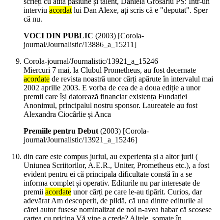
scrieți cu atîta pasiune și talent, Daniela Grosariu PS: Într-un
interviu
acordat
lui Dan Alexe, ați scris că e "deputat". Sper
că nu.
VOCI DIN PUBLIC
(
2003
)
[Corola-
journal/Journalistic/13886_a_15211]
Corola-journal/Journalistic/13921_a_15246
Miercuri 7 mai, la Clubul Prometheus, au fost decernate
acordate
de revista noastră unor cărți apărute în intervalul mai
2002 aprilie 2003. E vorba de cea de a doua ediție a unor
premii care își datorează financiar existența Fundației
Anonimul, principalul nostru sponsor. Laureatele au fost
Alexandra Ciocârlie și Anca
Premiile pentru Debut
(
2003
)
[Corola-
journal/Journalistic/13921_a_15246]
din care este compus juriul, au experiența și a altor jurii (
Uniunea Scriitorilor, A.E.R., Uniter, Prometheus etc.), a fost
evident pentru ei că principala dificultate constă în a se
informa complet și operativ. Editurile nu par interesate de
premii
acordate
unor cărți pe care le-au tipărit. Curios, dar
adevărat Am descoperit, de pildă, că una dintre editurile al
cărei autor fusese nominalizat de noi n-avea habar că scosese
cartea cu pricina Vă vine a crede? Altele, somate în