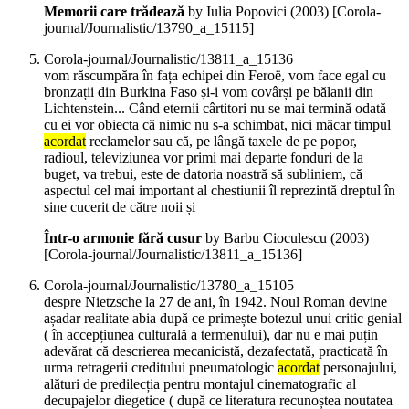
Memorii care trădează
by Iulia Popovici (
2003
)
[Corola-
journal/Journalistic/13790_a_15115]
Corola-journal/Journalistic/13811_a_15136
vom răscumpăra în fața echipei din Feroë, vom face egal cu
bronzații din Burkina Faso și-i vom covârși pe bălanii din
Lichtenstein... Când eternii cârtitori nu se mai termină odată
cu ei vor obiecta că nimic nu s-a schimbat, nici măcar timpul
acordat
reclamelor sau că, pe lângă taxele de pe popor,
radioul, televiziunea vor primi mai departe fonduri de la
buget, va trebui, este de datoria noastră să subliniem, că
aspectul cel mai important al chestiunii îl reprezintă dreptul în
sine cucerit de către noii și
Într-o armonie fără cusur
by Barbu Cioculescu (
2003
)
[Corola-journal/Journalistic/13811_a_15136]
Corola-journal/Journalistic/13780_a_15105
despre Nietzsche la 27 de ani, în 1942. Noul Roman devine
așadar realitate abia după ce primește botezul unui critic genial
( în accepțiunea culturală a termenului), dar nu e mai puțin
adevărat că descrierea mecanicistă, dezafectată, practicată în
urma retragerii creditului pneumatologic
acordat
personajului,
alături de predilecția pentru montajul cinematografic al
decupajelor diegetice ( după ce literatura recunoștea noutatea