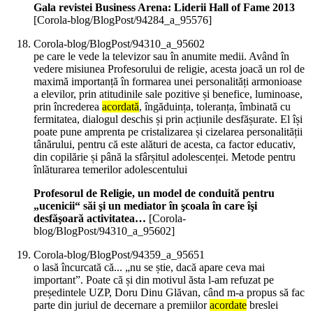
Gala revistei Business Arena: Liderii Hall of Fame 2013
[Corola-blog/BlogPost/94284_a_95576]
Corola-blog/BlogPost/94310_a_95602
pe care le vede la televizor sau în anumite medii. Având în
vedere misiunea Profesorului de religie, acesta joacă un rol de
maximă importanță în formarea unei personalități armonioase
a elevilor, prin atitudinile sale pozitive și benefice, luminoase,
prin încrederea
acordată
, îngăduința, toleranța, îmbinată cu
fermitatea, dialogul deschis și prin acțiunile desfășurate. El își
poate pune amprenta pe cristalizarea și cizelarea personalității
tânărului, pentru că este alături de acesta, ca factor educativ,
din copilărie și până la sfârșitul adolescenței. Metode pentru
înlăturarea temerilor adolescentului
Profesorul de Religie, un model de conduită pentru
„ucenicii“ săi şi un mediator în şcoala în care îşi
desfăşoară activitatea…
[Corola-
blog/BlogPost/94310_a_95602]
Corola-blog/BlogPost/94359_a_95651
o lasă încurcată că... „nu se știe, dacă apare ceva mai
important”. Poate că și din motivul ăsta l-am refuzat pe
președintele UZP, Doru Dinu Glăvan, când m-a propus să fac
parte din juriul de decernare a premiilor
acordate
breslei