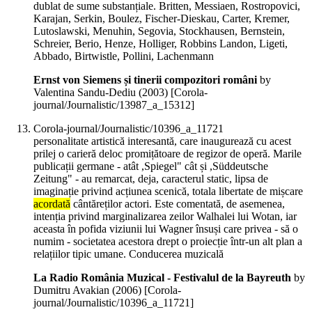
dublat de sume substanțiale. Britten, Messiaen, Rostropovici,
Karajan, Serkin, Boulez, Fischer-Dieskau, Carter, Kremer,
Lutoslawski, Menuhin, Segovia, Stockhausen, Bernstein,
Schreier, Berio, Henze, Holliger, Robbins Landon, Ligeti,
Abbado, Birtwistle, Pollini, Lachenmann
Ernst von Siemens și tinerii compozitori români
by
Valentina Sandu-Dediu (
2003
)
[Corola-
journal/Journalistic/13987_a_15312]
Corola-journal/Journalistic/10396_a_11721
personalitate artistică interesantă, care inaugurează cu acest
prilej o carieră deloc promițătoare de regizor de operă. Marile
publicații germane - atât ,Spiegel" cât și ,Süddeutsche
Zeitung" - au remarcat, deja, caracterul static, lipsa de
imaginație privind acțiunea scenică, totala libertate de mișcare
acordată
cântăreților actori. Este comentată, de asemenea,
intenția privind marginalizarea zeilor Walhalei lui Wotan, iar
aceasta în pofida viziunii lui Wagner însuși care privea - să o
numim - societatea acestora drept o proiecție într-un alt plan a
relațiilor tipic umane. Conducerea muzicală
La Radio România Muzical - Festivalul de la Bayreuth
by
Dumitru Avakian (
2006
)
[Corola-
journal/Journalistic/10396_a_11721]