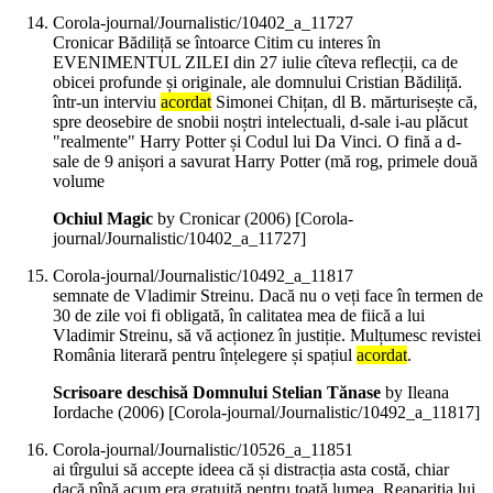
Corola-journal/Journalistic/10402_a_11727
Cronicar Bădiliță se întoarce Citim cu interes în
EVENIMENTUL ZILEI din 27 iulie cîteva reflecții, ca de
obicei profunde și originale, ale domnului Cristian Bădiliță.
într-un interviu
acordat
Simonei Chițan, dl B. mărturisește că,
spre deosebire de snobii noștri intelectuali, d-sale i-au plăcut
"realmente" Harry Potter și Codul lui Da Vinci. O fină a d-
sale de 9 anișori a savurat Harry Potter (mă rog, primele două
volume
Ochiul Magic
by Cronicar (
2006
)
[Corola-
journal/Journalistic/10402_a_11727]
Corola-journal/Journalistic/10492_a_11817
semnate de Vladimir Streinu. Dacă nu o veți face în termen de
30 de zile voi fi obligată, în calitatea mea de fiică a lui
Vladimir Streinu, să vă acționez în justiție. Mulțumesc revistei
România literară pentru înțelegere și spațiul
acordat
.
Scrisoare deschisă Domnului Stelian Tănase
by Ileana
Iordache (
2006
)
[Corola-journal/Journalistic/10492_a_11817]
Corola-journal/Journalistic/10526_a_11851
ai tîrgului să accepte ideea că și distracția asta costă, chiar
dacă pînă acum era gratuită pentru toată lumea. Reapariția lui