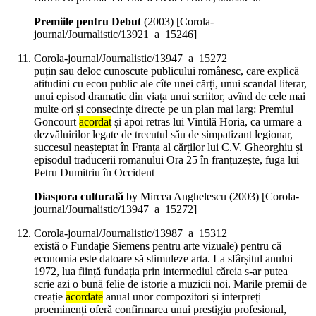
Premiile pentru Debut
(
2003
)
[Corola-
journal/Journalistic/13921_a_15246]
Corola-journal/Journalistic/13947_a_15272
puțin sau deloc cunoscute publicului românesc, care explică
atitudini cu ecou public ale cîte unei cărți, unui scandal literar,
unui episod dramatic din viața unui scriitor, avînd de cele mai
multe ori și consecințe directe pe un plan mai larg: Premiul
Goncourt
acordat
și apoi retras lui Vintilă Horia, ca urmare a
dezvăluirilor legate de trecutul său de simpatizant legionar,
succesul neașteptat în Franța al cărților lui C.V. Gheorghiu și
episodul traducerii romanului Ora 25 în franțuzește, fuga lui
Petru Dumitriu în Occident
Diaspora culturală
by Mircea Anghelescu (
2003
)
[Corola-
journal/Journalistic/13947_a_15272]
Corola-journal/Journalistic/13987_a_15312
există o Fundație Siemens pentru arte vizuale) pentru că
economia este datoare să stimuleze arta. La sfârșitul anului
1972, lua ființă fundația prin intermediul căreia s-ar putea
scrie azi o bună felie de istorie a muzicii noi. Marile premii de
creație
acordate
anual unor compozitori și interpreți
proeminenți oferă confirmarea unui prestigiu profesional,