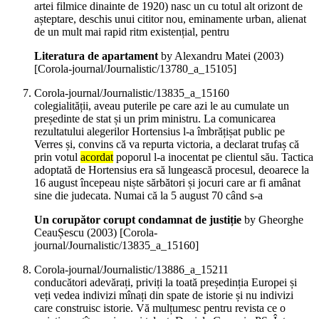
artei filmice dinainte de 1920) nasc un cu totul alt orizont de
așteptare, deschis unui cititor nou, eminamente urban, alienat
de un mult mai rapid ritm existențial, pentru
Literatura de apartament
by Alexandru Matei (
2003
)
[Corola-journal/Journalistic/13780_a_15105]
Corola-journal/Journalistic/13835_a_15160
colegialității, aveau puterile pe care azi le au cumulate un
președinte de stat și un prim ministru. La comunicarea
rezultatului alegerilor Hortensius l-a îmbrățișat public pe
Verres și, convins că va repurta victoria, a declarat trufaș că
prin votul
acordat
poporul l-a inocentat pe clientul său. Tactica
adoptată de Hortensius era să lungească procesul, deoarece la
16 august începeau niște sărbători și jocuri care ar fi amânat
sine die judecata. Numai că la 5 august 70 când s-a
Un corupător corupt condamnat de justiție
by Gheorghe
CeauȘescu (
2003
)
[Corola-
journal/Journalistic/13835_a_15160]
Corola-journal/Journalistic/13886_a_15211
conducători adevărați, priviți la toată președinția Europei și
veți vedea indivizi mînați din spate de istorie și nu indivizi
care construisc istorie. Vă mulțumesc pentru revista ce o