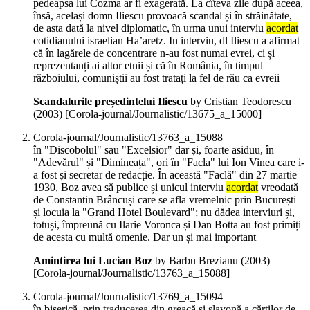
pedeapsa lui Cozma ar fi exagerată. La cîteva zile după aceea,
însă, același domn Iliescu provoacă scandal și în străinătate,
de asta dată la nivel diplomatic, în urma unui interviu
acordat
cotidianului israelian Ha’aretz. In interviu, dl Iliescu a afirmat
că în lagărele de concentrare n-au fost numai evrei, ci și
reprezentanți ai altor etnii și că în România, în timpul
războiului, comuniștii au fost tratați la fel de rău ca evreii
Scandalurile președintelui Iliescu
by Cristian Teodorescu
(
2003
)
[Corola-journal/Journalistic/13675_a_15000]
Corola-journal/Journalistic/13763_a_15088
în "Discobolul" sau "Excelsior" dar și, foarte asiduu, în
"Adevărul" și "Dimineața", ori în "Facla" lui Ion Vinea care i-
a fost și secretar de redacție. În această "Faclă" din 27 martie
1930, Boz avea să publice și unicul interviu
acordat
vreodată
de Constantin Brâncuși care se afla vremelnic prin București
și locuia la "Grand Hotel Boulevard"; nu dădea interviuri și,
totuși, împreună cu Ilarie Voronca și Dan Botta au fost primiți
de acesta cu multă omenie. Dar un și mai important
Amintirea lui Lucian Boz
by Barbu Brezianu (
2003
)
[Corola-journal/Journalistic/13763_a_15088]
Corola-journal/Journalistic/13769_a_15094
în biserică, prin traducerea din greacă și slavonă a cărților de