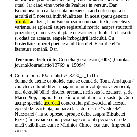
ritual. Iar când vine vorba de Psaltirea în versuri, Dan
Buciumeanu îi caută esența poeziei și când o descoperă o
ascultă și îi notează individualitatea. În acest spațiu generos
acordat
analizei, Dan Buciumeanu compară texte, cercetează
variante, se apleacă asupre registrului metric, asupra structurii
prozodice, cunoaște voluptatea descoperirii limbii lui Dosoftei
și odată cu aceasta, etapele îmbogățirii lexicului. Cu
Posteritatea operei poetice a lui Dosoftei. Ecourile ei în
literatura română, Dan
Tensiunea lecturii
by Cornelia Ștefănescu (
2003
)
[Corola-
journal/Journalistic/13769_a_15094]
Corola-journal/Journalistic/13790_a_15115
demne de atențe capitolele care se ocupă de Toma Arnăuțoiu (
caracter cu totul diferit imaginii unui revoluționar: democrat,
mai degrabă blînd, discret, precaut, nedispus la exaltare) și de
Maria Plop, singura femeie în grupul ultimilor rezistenți. Cu o
atențe specială
acordată
contextului psiho-social al acestui
episod de rezistență, autoarea lasă de o parte "vedetele"
Nucșoarei ( nu se oprește aproape deloc asupra Elisabetei
Rizea) în favoarea unor personaje cu totul speciale, dar de
mică vizibilitate, cum e Marinica Chirca, cea care, împreună
cu sora