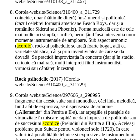
website/Science/310138_a_311467]
Corola-website/Science/310400_a_311729
coincide, doar înălțimile diferă), însă uneori și polifonică
(cazul celebrei formații americane Beach Boys, dar și a
românilor Sideral sau Phoenix). Forma muzicală este de cele
mai multe ori simplă, strofică, permițând însă intervenția unor
momente instrumentale de amploare. Sub aspect armonic
(
acordic
), rock-ul psihedelic se arată foarte bogat, atât ca
varietate stilistică, cât și prin inventivitatea de care se dă
dovadă. Se practică improvizația în concerte (dar și în studio,
cu toate că mai rar), mulți interpreți fiind instrumentiști
virtuozi sau cântăreți înzestrați
Rock psihedelic
(
2017
)
[Corola-
website/Science/310400_a_311729]
Corola-website/Science/297666_a_298995
fragmente din aceste suite sunt monodice, căci linia melodică,
fiind atât de expresivă, se dispensează de armonie
(„Allemanda” din Partita a II-a), iar arpegiile și pasajele de
virtuozitate în mișcare rapidă ne dau impresia de polifonie sau
de succesiuni
acordice
(Preludiul din Partita a III-a). Aceleași
probleme pun Suitele pentru violoncel solo (1720), în care
valorifică posibilitățile tehnice și expresive ale instrumentului.