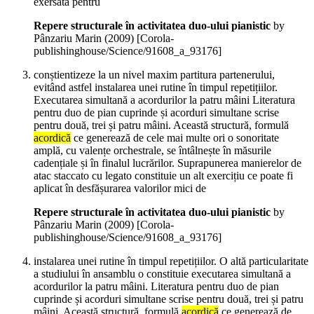
exersată pentru
Repere structurale în activitatea duo-ului pianistic
by
Pânzariu Marin (
2009
)
[Corola-
publishinghouse/Science/91608_a_93176]
conștientizeze la un nivel maxim partitura partenerului,
evitând astfel instalarea unei rutine în timpul repetițiilor.
Executarea simultană a acordurilor la patru mâini Literatura
pentru duo de pian cuprinde și acorduri simultane scrise
pentru două, trei și patru mâini. Această structură, formulă
acordică
ce generează de cele mai multe ori o sonoritate
amplă, cu valențe orchestrale, se întâlnește în măsurile
cadențiale și în finalul lucrărilor. Suprapunerea manierelor de
atac staccato cu legato constituie un alt exercițiu ce poate fi
aplicat în desfășurarea valorilor mici de
Repere structurale în activitatea duo-ului pianistic
by
Pânzariu Marin (
2009
)
[Corola-
publishinghouse/Science/91608_a_93176]
instalarea unei rutine în timpul repetițiilor. O altă particularitate
a studiului în ansamblu o constituie executarea simultană a
acordurilor la patru mâini. Literatura pentru duo de pian
cuprinde și acorduri simultane scrise pentru două, trei și patru
mâini. Această structură, formulă
acordică
ce generează de