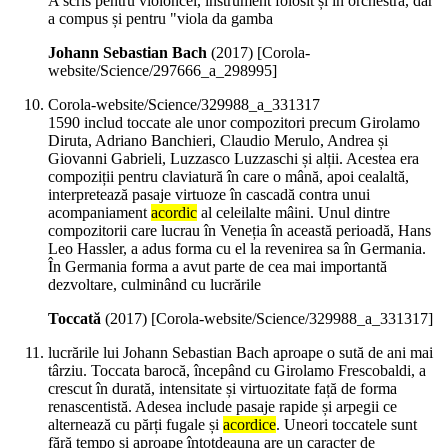
A scris pentru violoncel, instrument folosit și în orchestră, dar
a compus și pentru "viola da gamba
Johann Sebastian Bach
(
2017
)
[Corola-
website/Science/297666_a_298995]
Corola-website/Science/329988_a_331317
1590 includ toccate ale unor compozitori precum Girolamo
Diruta, Adriano Banchieri, Claudio Merulo, Andrea și
Giovanni Gabrieli, Luzzasco Luzzaschi și alții. Acestea era
compoziții pentru claviatură în care o mână, apoi cealaltă,
interpretează pasaje virtuoze în cascadă contra unui
acompaniament
acordic
al celeilalte mâini. Unul dintre
compozitorii care lucrau în Veneția în această perioadă, Hans
Leo Hassler, a adus forma cu el la revenirea sa în Germania.
În Germania forma a avut parte de cea mai importantă
dezvoltare, culminând cu lucrările
Toccată
(
2017
)
[Corola-website/Science/329988_a_331317]
lucrările lui Johann Sebastian Bach aproape o sută de ani mai
târziu. Toccata barocă, începând cu Girolamo Frescobaldi, a
crescut în durată, intensitate și virtuozitate față de forma
renascentistă. Adesea include pasaje rapide și arpegii ce
alternează cu părți fugale și
acordice
. Uneori toccatele sunt
fără tempo și aproape întotdeauna are un caracter de