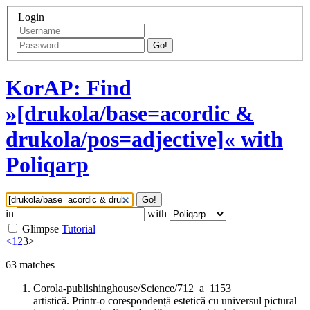
Login
Go!
KorAP: Find
»[drukola/base=acordic &
drukola/pos=adjective]« with
Poliqarp
Go!
in
with
Glimpse
Tutorial
<
1
2
3
>
63
matches
Corola-publishinghouse/Science/712_a_1153
artistică. Printr-o corespondență estetică cu universul pictural