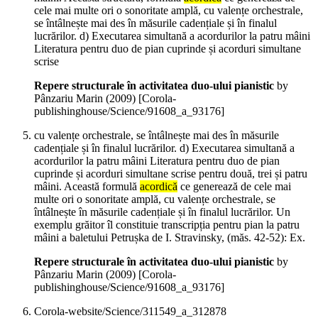
cele mai multe ori o sonoritate amplă, cu valențe orchestrale,
se întâlnește mai des în măsurile cadențiale și în finalul
lucrărilor. d) Executarea simultană a acordurilor la patru mâini
Literatura pentru duo de pian cuprinde și acorduri simultane
scrise
Repere structurale în activitatea duo-ului pianistic
by
Pânzariu Marin (
2009
)
[Corola-
publishinghouse/Science/91608_a_93176]
cu valențe orchestrale, se întâlnește mai des în măsurile
cadențiale și în finalul lucrărilor. d) Executarea simultană a
acordurilor la patru mâini Literatura pentru duo de pian
cuprinde și acorduri simultane scrise pentru două, trei și patru
mâini. Această formulă
acordică
ce generează de cele mai
multe ori o sonoritate amplă, cu valențe orchestrale, se
întâlnește în măsurile cadențiale și în finalul lucrărilor. Un
exemplu grăitor îl constituie transcripția pentru pian la patru
mâini a baletului Petrușka de I. Stravinsky, (măs. 42-52): Ex.
Repere structurale în activitatea duo-ului pianistic
by
Pânzariu Marin (
2009
)
[Corola-
publishinghouse/Science/91608_a_93176]
Corola-website/Science/311549_a_312878