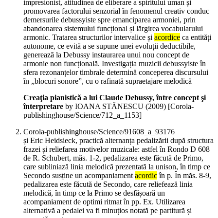
impresionist, atitudinea de eliberare a spiritului uman și
promovarea factorului senzorial în fenomenul creativ conduc
demersurile debussyiste spre emanciparea armoniei, prin
abandonarea sistemului funcțional și lărgirea vocabularului
armonic. Tratarea structurilor intervalice și
acordice
ca entități
autonome, ce evită a se supune unei evoluții deductibile,
generează la Debussy instaurarea unui nou concept de
armonie non funcțională. Investigația muzicii debussyiste în
sfera rezonanțelor timbrale determină conceperea discursului
în „blocuri sonore”, cu o rafinată supraetajare melodică
Creaţia pianistică a lui Claude Debussy, între concept şi
înterpretare
by IOANA STĂNESCU (
2009
)
[Corola-
publishinghouse/Science/712_a_1153]
Corola-publishinghouse/Science/91608_a_93176
și Eric Heidsieck, practică alternanța pedalizării după structura
frazei și reliefarea motivelor muzicale: astfel în Rondo D 608
de R. Schubert, măs. 1-2, pedalizarea este făcută de Primo,
care subliniază linia melodică prezentată la unison, în timp ce
Secondo susține un acompaniament
acordic
în p. În măs. 8-9,
pedalizarea este făcută de Secondo, care reliefează linia
melodică, în timp ce la Primo se desfășoară un
acompaniament de optimi ritmat în pp. Ex. Utilizarea
alternativă a pedalei va fi minuțios notată pe partitură și