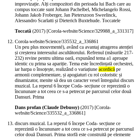
improvizație. Alți compozitori din perioada lui Bach care au
compus toccate sunt Johann Pachelbel, Michelangelo Rossi,
Johann Jakob Froberger, Jan Pieterszoon Sweelinck,
Alessandro Scarlatti și Dieterich Buxtehude. Toccatele
Toccată
(
2017
)
[Corola-website/Science/329988_a_331317]
Corola-website/Science/335532_a_336861
Un peu plus mouvmenté), având ca avantaj atragerea atenției
și creșterea interesului ascultătorului. Refrenul (măsurile 217-
232) revine pentru ultima oară, expunând tema a1 aproape
identic cu prima sa apariție. Tema este încredințată orchestrei,
iar harpa o însoțește, realizând o variațiune
acordică
pe
armonii complementare, și apogiaturi cu rol coloristic și
dinamizator, menite să dea un caracter vesel întregului discurs
muzical. La reperul 6 începe Coda- secțiune ce reprezintă o
încununare a tot ceea ce s-a petrecut pe parcursul celor două
Dansuri. Prima
Dans profan (Claude Debussy)
(
2017
)
[Corola-
website/Science/335532_a_336861]
discurs muzical. La reperul 6 începe Coda- secțiune ce
reprezintă o încununare a tot ceea ce s-a petrecut pe parcursul
celor două Dansuri. Prima storfă este construită pe elemente