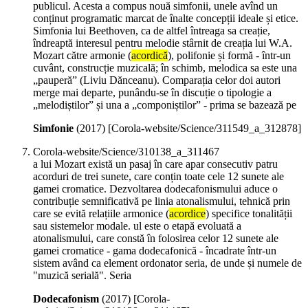
publicul. Acesta a compus nouă simfonii, unele avînd un
conținut programatic marcat de înalte concepții ideale și etice.
Simfonia lui Beethoven, ca de altfel întreaga sa creație,
îndreaptă interesul pentru melodie stârnit de creația lui W.A.
Mozart către armonie (
acordică
), polifonie și formă - într-un
cuvânt, construcție muzicală; în schimb, melodica sa este una
„pauperă” (Liviu Dănceanu). Comparația celor doi autori
merge mai departe, punându-se în discuție o tipologie a
„melodiștilor” și una a „componiștilor” - prima se bazează pe
Simfonie
(
2017
)
[Corola-website/Science/311549_a_312878]
Corola-website/Science/310138_a_311467
a lui Mozart există un pasaj în care apar consecutiv patru
acorduri de trei sunete, care conțin toate cele 12 sunete ale
gamei cromatice. Dezvoltarea dodecafonismului aduce o
contribuție semnificativă pe linia atonalismului, tehnică prin
care se evită relațiile armonice (
acordice
) specifice tonalității
sau sistemelor modale. ul este o etapă evoluată a
atonalismului, care constă în folosirea celor 12 sunete ale
gamei cromatice - gama dodecafonică - încadrate într-un
sistem având ca element ordonator seria, de unde și numele de
"muzică serială". Seria
Dodecafonism
(
2017
)
[Corola-