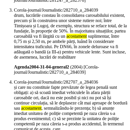
journal/Journalistic/281247_a_282576]
Corola-journal/Journalistic/282710_a_284039
drum, lucrările constau în consolidarea carosabilului existent,
precum și în construirea unor sisteme rutiere noi; între
Timișoara și Lugoj, de exemplu, structura se reface total, de la
fundație, în proporție de 50%. În majoritatea situațiilor, partea
carosabilă va fi lărgită cu un
acostament
suplimentar, între
0,75 m și 2,50 m, pe ambele părți, luând în considerare
intensitatea traficului. Pe DN66, în zonele deluroase va fi
adăugată o bandă (a III-a) pentru vehicule lente. Sunt incluse,
de asemenea, lucrări de reabilitare
Agenda2004-31-04-general2
(
2004
)
[Corola-
journal/Journalistic/282710_a_284039]
Corola-journal/Journalistic/282707_a_284036
și care nu constituie fapte prevăzute de legea penală sunt
obligați: a) să scoată imediat vehiculele în afara părții
carosabile ori, dacă nu este posibil și nici nu pot să își
continue circulația, să le deplaseze cât mai aproape de bordură
sau
acostament
, semnalizându-le prezența; b) să anunțe
imediat unitatea de poliție competentă pe raza căreia s-a
produs evenimentul; c) să se prezinte la unitatea de poliție
competentă pe raza căreia s-a produs accidentul, în termenul
comunicat de acesta, care