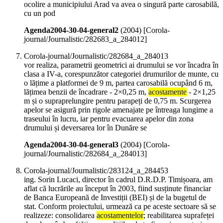
ocolire a municipiului Arad va avea o singură parte carosabilă,
cu un pod
Agenda2004-30-04-general2
(
2004
)
[Corola-
journal/Journalistic/282683_a_284012]
Corola-journal/Journalistic/282684_a_284013
vor realiza, parametrii geometrici ai drumului se vor încadra în
clasa a IV-a, corespunzător categoriei drumurilor de munte, cu
o lățime a platformei de 9 m, partea carosabilă ocupând 6 m,
lățimea benzii de încadrare - 2×0,25 m,
acostamente
- 2×1,25
m și o supraprelungire pentru parapeți de 0,75 m. Scurgerea
apelor se asigură prin rigole amenajate pe întreaga lungime a
traseului în lucru, iar pentru evacuarea apelor din zona
drumului și deversarea lor în Dunăre se
Agenda2004-30-04-general3
(
2004
)
[Corola-
journal/Journalistic/282684_a_284013]
Corola-journal/Journalistic/283124_a_284453
ing. Sorin Lucaci, director în cadrul D.R.D.P. Timișoara, am
aflat că lucrările au început în 2003, fiind susținute financiar
de Banca Europeană de Investiții (BEI) și de la bugetul de
stat. Conform proiectului, urmează ca pe aceste sectoare să se
realizeze: consolidarea
acostamentelor
; reabilitarea suprafeței