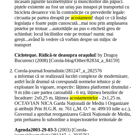
încasam jignirile taximetriștilor și muncitorilor din păpuci.
piștele existente au fost un uriaș pas innapoi pt transportul cu
bicicleta deoarece vin în contradicție cu prevederile legale:
circuatia pe partea dreaptă pe
acostament
! după ce că însăși
legislația e foarte puțin cunoscută...mai nou prin amplasarea
pistelor pe trotuar ...autoritățile au pus o etichetă greu de
schimbat: locul bicilistilor este pe trotuar! numic mai
greșit...având în vedere că vorbim despre un miljoc de
transport
Cicloteque. Ridică-te deasupra oraşului!
by Dragoș
Bucurenci (
2008
)
[Corola-blog/Other/82834_a_84159]
Corola-journal/Journalistic/281247_a_282576
a informat că se realizează lucrări complexe de modernizare,
astfel încât drumul să corespundă normelor tehnice și de
exploatare în vigoare, respectiv: lățimea platformei drumului -
9 m (din care partea carosabilă - 6 m), lățimea benzilor de
încadrare: 2x0,25 m, lățimea
acostamentelor
- 2x1,25 m.
OCTAVIAN NICA Garda Națională de Mediu l Organizare
și atribuții Prin H.G.R. nr. 761 („M. O.“ nr. 499/10 iulie a.c.),
Guvernul a aprobat reorganizarea Gărzii Naționale de Mediu,
prin preluarea în subordine a inspectoratelor teritoriale de
Agenda2003-29-03-5
(
2003
)
[Corola-