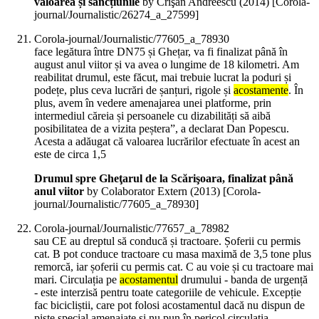
valoarea și sancțiunile
by Crişan Andreescu (
2014
)
[Corola-
journal/Journalistic/26274_a_27599]
Corola-journal/Journalistic/77605_a_78930
face legătura între DN75 și Ghețar, va fi finalizat până în
august anul viitor și va avea o lungime de 18 kilometri. Am
reabilitat drumul, este făcut, mai trebuie lucrat la poduri și
podețe, plus ceva lucrări de șanțuri, rigole și
acostamente
. În
plus, avem în vedere amenajarea unei platforme, prin
intermediul căreia și persoanele cu dizabilități să aibă
posibilitatea de a vizita peștera”, a declarat Dan Popescu.
Acesta a adăugat că valoarea lucrărilor efectuate în acest an
este de circa 1,5
Drumul spre Gheţarul de la Scărişoara, finalizat până
anul viitor
by Colaborator Extern (
2013
)
[Corola-
journal/Journalistic/77605_a_78930]
Corola-journal/Journalistic/77657_a_78982
sau CE au dreptul să conducă și tractoare. Șoferii cu permis
cat. B pot conduce tractoare cu masa maximă de 3,5 tone plus
remorcă, iar șoferii cu permis cat. C au voie și cu tractoare mai
mari. Circulația pe
acostamentul
drumului - banda de urgență
- este interzisă pentru toate categoriile de vehicule. Excepție
fac bicicliștii, care pot folosi acostamentul dacă nu dispun de
piste special amenajate și nu pun în pericol circulația,