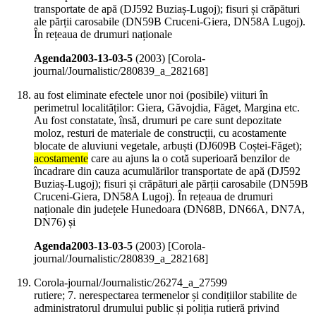
transportate de apă (DJ592 Buziaș-Lugoj); fisuri și crăpături
ale părții carosabile (DN59B Cruceni-Giera, DN58A Lugoj).
În rețeaua de drumuri naționale
Agenda2003-13-03-5
(
2003
)
[Corola-
journal/Journalistic/280839_a_282168]
au fost eliminate efectele unor noi (posibile) viituri în
perimetrul localităților: Giera, Găvojdia, Făget, Margina etc.
Au fost constatate, însă, drumuri pe care sunt depozitate
moloz, resturi de materiale de construcții, cu acostamente
blocate de aluviuni vegetale, arbuști (DJ609B Coștei-Făget);
acostamente
care au ajuns la o cotă superioară benzilor de
încadrare din cauza acumulărilor transportate de apă (DJ592
Buziaș-Lugoj); fisuri și crăpături ale părții carosabile (DN59B
Cruceni-Giera, DN58A Lugoj). În rețeaua de drumuri
naționale din județele Hunedoara (DN68B, DN66A, DN7A,
DN76) și
Agenda2003-13-03-5
(
2003
)
[Corola-
journal/Journalistic/280839_a_282168]
Corola-journal/Journalistic/26274_a_27599
rutiere; 7. nerespectarea termenelor și condițiilor stabilite de
administratorul drumului public și poliția rutieră privind