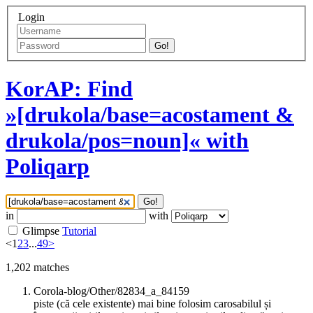
Login
Go!
KorAP: Find
»[drukola/base=acostament &
drukola/pos=noun]« with
Poliqarp
Go!
in
with
Glimpse
Tutorial
<
1
2
3
...
49
>
1,202
matches
Corola-blog/Other/82834_a_84159
piste (că cele existente) mai bine folosim carosabilul și