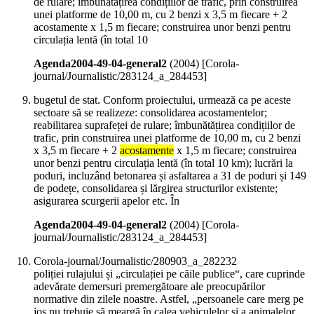
de rulare; îmbunătățirea condițiilor de trafic, prin construirea
unei platforme de 10,00 m, cu 2 benzi x 3,5 m fiecare + 2
acostamente x 1,5 m fiecare; construirea unor benzi pentru
circulația lentă (în total 10
Agenda2004-49-04-general2
(
2004
)
[Corola-
journal/Journalistic/283124_a_284453]
bugetul de stat. Conform proiectului, urmează ca pe aceste
sectoare să se realizeze: consolidarea acostamentelor;
reabilitarea suprafeței de rulare; îmbunătățirea condițiilor de
trafic, prin construirea unei platforme de 10,00 m, cu 2 benzi
x 3,5 m fiecare + 2
acostamente
x 1,5 m fiecare; construirea
unor benzi pentru circulația lentă (în total 10 km); lucrări la
poduri, incluzând betonarea și asfaltarea a 31 de poduri și 149
de podețe, consolidarea și lărgirea structurilor existente;
asigurarea scurgerii apelor etc. În
Agenda2004-49-04-general2
(
2004
)
[Corola-
journal/Journalistic/283124_a_284453]
Corola-journal/Journalistic/280903_a_282232
poliției rulajului și „circulației pe căile publice“, care cuprinde
adevărate demersuri premergătoare ale preocupărilor
normative din zilele noastre. Astfel, „persoanele care merg pe
jos nu trebuie să meargă în calea vehiculelor și a animalelor