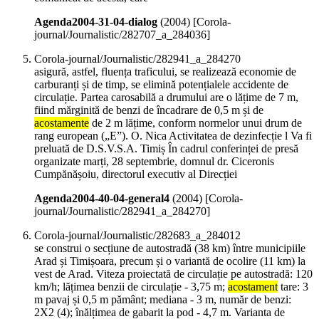
Agenda2004-31-04-dialog
(
2004
)
[Corola-
journal/Journalistic/282707_a_284036]
Corola-journal/Journalistic/282941_a_284270
asigură, astfel, fluența traficului, se realizează economie de
carburanți și de timp, se elimină potențialele accidente de
circulație. Partea carosabilă a drumului are o lățime de 7 m,
fiind mărginită de benzi de încadrare de 0,5 m și de
acostamente
de 2 m lățime, conform normelor unui drum de
rang european („E”). O. Nica Activitatea de dezinfecție l Va fi
preluată de D.S.V.S.A. Timiș În cadrul conferinței de presă
organizate marți, 28 septembrie, domnul dr. Ciceronis
Cumpănășoiu, directorul executiv al Direcției
Agenda2004-40-04-general4
(
2004
)
[Corola-
journal/Journalistic/282941_a_284270]
Corola-journal/Journalistic/282683_a_284012
se construi o secțiune de autostradă (38 km) între municipiile
Arad și Timișoara, precum și o variantă de ocolire (11 km) la
vest de Arad. Viteza proiectată de circulație pe autostradă: 120
km/h; lățimea benzii de circulație - 3,75 m;
acostament
tare: 3
m pavaj și 0,5 m pământ; mediana - 3 m, număr de benzi:
2X2 (4); înălțimea de gabarit la pod - 4,7 m. Varianta de