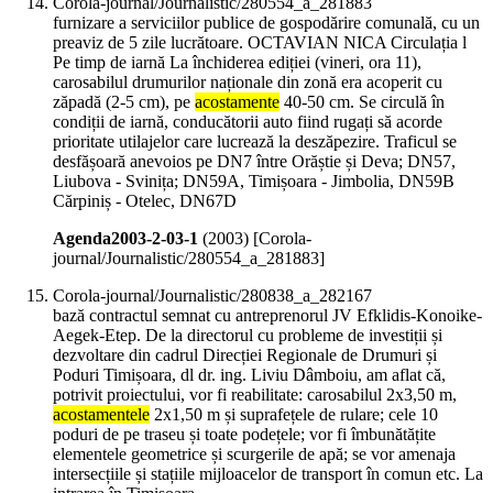
Corola-journal/Journalistic/280554_a_281883
furnizare a serviciilor publice de gospodărire comunală, cu un
preaviz de 5 zile lucrătoare. OCTAVIAN NICA Circulația l
Pe timp de iarnă La închiderea ediției (vineri, ora 11),
carosabilul drumurilor naționale din zonă era acoperit cu
zăpadă (2-5 cm), pe
acostamente
40-50 cm. Se circulă în
condiții de iarnă, conducătorii auto fiind rugați să acorde
prioritate utilajelor care lucrează la deszăpezire. Traficul se
desfășoară anevoios pe DN7 între Orăștie și Deva; DN57,
Liubova - Svinița; DN59A, Timișoara - Jimbolia, DN59B
Cărpiniș - Otelec, DN67D
Agenda2003-2-03-1
(
2003
)
[Corola-
journal/Journalistic/280554_a_281883]
Corola-journal/Journalistic/280838_a_282167
bază contractul semnat cu antreprenorul JV Efklidis-Konoike-
Aegek-Etep. De la directorul cu probleme de investiții și
dezvoltare din cadrul Direcției Regionale de Drumuri și
Poduri Timișoara, dl dr. ing. Liviu Dâmboiu, am aflat că,
potrivit proiectului, vor fi reabilitate: carosabilul 2x3,50 m,
acostamentele
2x1,50 m și suprafețele de rulare; cele 10
poduri de pe traseu și toate podețele; vor fi îmbunătățite
elementele geometrice și scurgerile de apă; se vor amenaja
intersecțiile și stațiile mijloacelor de transport în comun etc. La