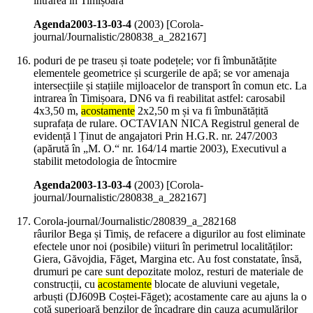
intrarea în Timișoara
Agenda2003-13-03-4
(
2003
)
[Corola-
journal/Journalistic/280838_a_282167]
poduri de pe traseu și toate podețele; vor fi îmbunătățite
elementele geometrice și scurgerile de apă; se vor amenaja
intersecțiile și stațiile mijloacelor de transport în comun etc. La
intrarea în Timișoara, DN6 va fi reabilitat astfel: carosabil
4x3,50 m,
acostamente
2x2,50 m și va fi îmbunătățită
suprafața de rulare. OCTAVIAN NICA Registrul general de
evidență l Ținut de angajatori Prin H.G.R. nr. 247/2003
(apărută în „M. O.“ nr. 164/14 martie 2003), Executivul a
stabilit metodologia de întocmire
Agenda2003-13-03-4
(
2003
)
[Corola-
journal/Journalistic/280838_a_282167]
Corola-journal/Journalistic/280839_a_282168
râurilor Bega și Timiș, de refacere a digurilor au fost eliminate
efectele unor noi (posibile) viituri în perimetrul localităților:
Giera, Găvojdia, Făget, Margina etc. Au fost constatate, însă,
drumuri pe care sunt depozitate moloz, resturi de materiale de
construcții, cu
acostamente
blocate de aluviuni vegetale,
arbuști (DJ609B Coștei-Făget); acostamente care au ajuns la o
cotă superioară benzilor de încadrare din cauza acumulărilor