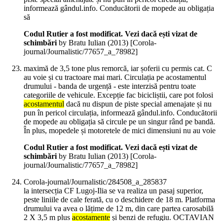
informează gândul.info. Conducătorii de mopede au obligația
să
Codul Rutier a fost modificat. Vezi dacă ești vizat de
schimbări
by Bratu Iulian (
2013
)
[Corola-
journal/Journalistic/77657_a_78982]
maximă de 3,5 tone plus remorcă, iar șoferii cu permis cat. C
au voie și cu tractoare mai mari. Circulația pe acostamentul
drumului - banda de urgență - este interzisă pentru toate
categoriile de vehicule. Excepție fac bicicliștii, care pot folosi
acostamentul
dacă nu dispun de piste special amenajate și nu
pun în pericol circulația, informează gândul.info. Conducătorii
de mopede au obligația să circule pe un singur rând pe bandă.
În plus, mopedele și motoretele de mici dimensiuni nu au voie
Codul Rutier a fost modificat. Vezi dacă ești vizat de
schimbări
by Bratu Iulian (
2013
)
[Corola-
journal/Journalistic/77657_a_78982]
Corola-journal/Journalistic/284508_a_285837
la intersecția CF Lugoj-Ilia se va realiza un pasaj superior,
peste liniile de cale ferată, cu o deschidere de 18 m. Platforma
drumului va avea o lățime de 12 m, din care partea carosabilă
2 X 3,5 m plus
acostamente
și benzi de refugiu. OCTAVIAN