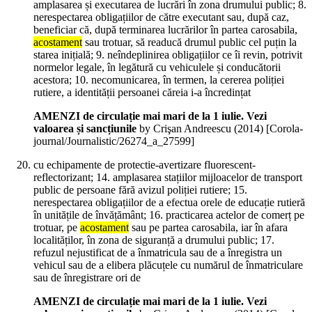
amplasarea și executarea de lucrări în zona drumului public; 8.
nerespectarea obligațiilor de către executant sau, după caz,
beneficiar că, după terminarea lucrărilor în partea carosabila,
acostament
sau trotuar, să readucă drumul public cel puțin la
starea inițială; 9. neîndeplinirea obligațiilor ce îi revin, potrivit
normelor legale, în legătură cu vehiculele și conducătorii
acestora; 10. necomunicarea, în termen, la cererea poliției
rutiere, a identității persoanei căreia i-a încredințat
AMENZI de circulație mai mari de la 1 iulie. Vezi
valoarea și sancțiunile
by Crişan Andreescu (
2014
)
[Corola-
journal/Journalistic/26274_a_27599]
cu echipamente de protectie-avertizare fluorescent-
reflectorizant; 14. amplasarea stațiilor mijloacelor de transport
public de persoane fără avizul poliției rutiere; 15.
nerespectarea obligațiilor de a efectua orele de educație rutieră
în unitățile de învățământ; 16. practicarea actelor de comerț pe
trotuar, pe
acostament
sau pe partea carosabila, iar în afara
localităților, în zona de siguranță a drumului public; 17.
refuzul nejustificat de a înmatricula sau de a înregistra un
vehicul sau de a elibera plăcuțele cu numărul de înmatriculare
sau de înregistrare ori de
AMENZI de circulație mai mari de la 1 iulie. Vezi