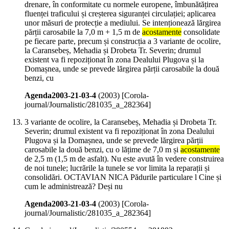
drenare, în conformitate cu normele europene, îmbunătățirea
fluenței traficului și creșterea siguranței circulației; aplicarea
unor măsuri de protecție a mediului. Se intenționează lărgirea
părții carosabile la 7,0 m + 1,5 m de
acostamente
consolidate
pe fiecare parte, precum și construcția a 3 variante de ocolire,
la Caransebeș, Mehadia și Drobeta Tr. Severin; drumul
existent va fi repoziționat în zona Dealului Plugova și la
Domașnea, unde se prevede lărgirea părții carosabile la două
benzi, cu
Agenda2003-21-03-4
(
2003
)
[Corola-
journal/Journalistic/281035_a_282364]
3 variante de ocolire, la Caransebeș, Mehadia și Drobeta Tr.
Severin; drumul existent va fi repoziționat în zona Dealului
Plugova și la Domașnea, unde se prevede lărgirea părții
carosabile la două benzi, cu o lățime de 7,0 m și
acostamente
de 2,5 m (1,5 m de asfalt). Nu este avută în vedere construirea
de noi tunele; lucrările la tunele se vor limita la reparații și
consolidări. OCTAVIAN NICA Pădurile particulare l Cine și
cum le administrează? Deși nu
Agenda2003-21-03-4
(
2003
)
[Corola-
journal/Journalistic/281035_a_282364]