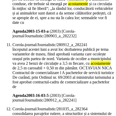
conduse, ele trebuie să meargă pe
acostamente
și ca circulația
în mijloc să fie liberă“; „la rândul lor, conducătorii vehiculelor
și ai animalelor sunt datori a da semne călătorilor pedeștri, că
se apropie de ei, spre a nu sta în calea lor; semnalele vor fi
date cu
Agenda2003-15-03-a
(
2003
)
[Corola-
journal/Journalistic/280903_a_282232]
Corola-journal/Journalistic/280912_a_282241
începutul acestei luni a avut loc dezbaterea publică pe tema
variantelor de traseu, fiind aprobată varianta care ocolește
orașul prin partea de nord. Varianta de ocolire a municipiului
va avea 2 benzi de circulație a 3,5 m fiecare, cu
acostamente
de 2,5 m carosabil + 0,50 m din pământ. OCTAVIAN NICA
Contractul de comercializare l A pachetelor de servicii turistice
De curând, prin Ordinul nr. 69/2003 al ministrului turismului a
fost aprobat contractul-cadru de comercializare a pachetelor
de
Agenda2003-16-03-5
(
2003
)
[Corola-
journal/Journalistic/280912_a_282241]
Corola-journal/Journalistic/281035_a_282364
consolidarea pavajelor rutiere, a structurilor și a sistemului de