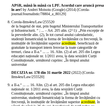
APSR, mână în mână cu LPF. Acordul care aruncă presa
în aer!
by Andrei Moisoiu (Google) (
2014
)
[Corola-
journal/Journalistic/78804_a_80129]
Corola-llms4eu/Law/255520
de la bugetul de stat, prin bugetul Ministerului Transporturilor
și Infrastructurii. “ ; ... – Art. 205 alin. (2^1): „Prin excepție de
la prevederile alin. (2), în tot cursul anului calendaristic,
studenții înmatriculați la forma de învățământ cu frecvență, în
instituțiile de învățământ superior
acreditate
, beneficiază de
gratuitate la transport intern feroviar la toate categoriile de
trenuri, clasa a II-a.“ ... ... 16. Alin. (2) al art. 205 din Legea
educației naționale nr. 1/2011 avea, la data sesizării Curții
Constituționale, următorul cuprins: „În timpul anului
universitar
DECIZIA nr. 178 din 31 martie 2022
(
2022
)
[Corola-
llms4eu/Law/255520]
a II-a.“ ... ... 16. Alin. (2) al art. 205 din Legea educației
naționale nr. 1/2011 avea, la data sesizării Curții
Constituționale, următorul cuprins: „În timpul anului
universitar, studenții înmatriculați la forma de învățământ cu
frecvență, în instituțiile de învățământ superior
acreditate
, în