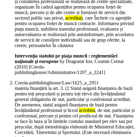
și consilierea profesională se realizează de centre specializate,
organizate În cadrul agențiilor pentru ocuparea forței de
muncă, precum și de alte centre și furnizori de servicii din
sectorul public sau privat,
acreditați
, care Încheie cu agențiile
pentru ocuparea forței de muncă contracte. Informarea privind
piața muncii, stabilirea traseului profesional, evaluarea și
autoevaluarea se realizează prin autoinformare, prin acordarea
de servicii de consiliere individuală sau de grup oferite, la
cerere, persoanelor În căutarea
Intervenţia statului pe piaţa muncii : reglementări
naţionale şi europene
by Dragomir Ion, Cosmin Cernat
(
2010
)
[Corola-
publishinghouse/Administrative/1207_a_2241]
Corola-publishinghouse/Law/1625_a_2951
materia finanțării la art. 3. (2 Statul asigură finanțarea de bază
pentru toți preșcolarii și pentru toți elevii din învățământul
general obligatoriu de stat, particular și confesional acreditat.
De asemenea, statul asigură finanțarea de bază pentru
învățământul profesional și liceal
acreditat
, de stat, particular și
confesional, precum și pentru cel postliceal de stat. Finanțarea
se face în baza și în limitele costului standard per elev sau per
preșcolar, după metodologia elaborată de Ministerul Educației,
Cercetării, Tineretului și Sportului. (Este necesară eliminarea