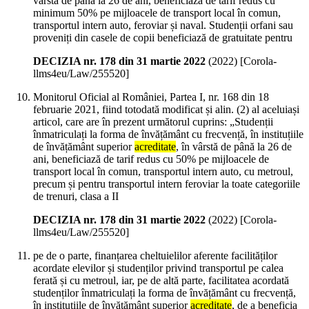
vârstă de până la 26 de ani, beneficiază de tarif redus cu
minimum 50% pe mijloacele de transport local în comun,
transportul intern auto, feroviar și naval. Studenții orfani sau
proveniți din casele de copii beneficiază de gratuitate pentru
DECIZIA nr. 178 din 31 martie 2022
(
2022
)
[Corola-
llms4eu/Law/255520]
Monitorul Oficial al României, Partea I, nr. 168 din 18
februarie 2021, fiind totodată modificat și alin. (2) al aceluiași
articol, care are în prezent următorul cuprins: „Studenții
înmatriculați la forma de învățământ cu frecvență, în instituțiile
de învățământ superior
acreditate
, în vârstă de până la 26 de
ani, beneficiază de tarif redus cu 50% pe mijloacele de
transport local în comun, transportul intern auto, cu metroul,
precum și pentru transportul intern feroviar la toate categoriile
de trenuri, clasa a II
DECIZIA nr. 178 din 31 martie 2022
(
2022
)
[Corola-
llms4eu/Law/255520]
pe de o parte, finanțarea cheltuielilor aferente facilităților
acordate elevilor și studenților privind transportul pe calea
ferată și cu metroul, iar, pe de altă parte, facilitatea acordată
studenților înmatriculați la forma de învățământ cu frecvență,
în instituțiile de învățământ superior
acreditate
, de a beneficia