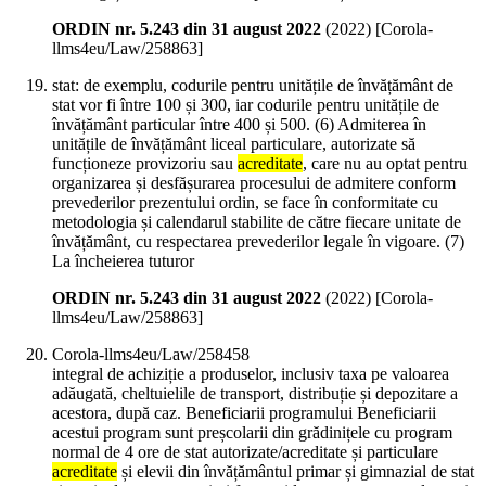
ORDIN nr. 5.243 din 31 august 2022
(
2022
)
[Corola-
llms4eu/Law/258863]
stat: de exemplu, codurile pentru unitățile de învățământ de
stat vor fi între 100 și 300, iar codurile pentru unitățile de
învățământ particular între 400 și 500. (6) Admiterea în
unitățile de învățământ liceal particulare, autorizate să
funcționeze provizoriu sau
acreditate
, care nu au optat pentru
organizarea și desfășurarea procesului de admitere conform
prevederilor prezentului ordin, se face în conformitate cu
metodologia și calendarul stabilite de către fiecare unitate de
învățământ, cu respectarea prevederilor legale în vigoare. (7)
La încheierea tuturor
ORDIN nr. 5.243 din 31 august 2022
(
2022
)
[Corola-
llms4eu/Law/258863]
Corola-llms4eu/Law/258458
integral de achiziție a produselor, inclusiv taxa pe valoarea
adăugată, cheltuielile de transport, distribuție și depozitare a
acestora, după caz. Beneficiarii programului Beneficiarii
acestui program sunt preșcolarii din grădinițele cu program
normal de 4 ore de stat autorizate/acreditate și particulare
acreditate
și elevii din învățământul primar și gimnazial de stat