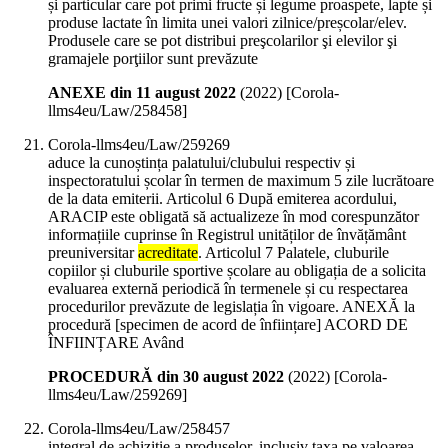
și particular care pot primi fructe și legume proaspete, lapte și
produse lactate în limita unei valori zilnice/preșcolar/elev.
Produsele care se pot distribui preşcolarilor şi elevilor şi
gramajele porţiilor sunt prevăzute
ANEXE din 11 august 2022
(
2022
)
[Corola-
llms4eu/Law/258458]
Corola-llms4eu/Law/259269
aduce la cunoștința palatului/clubului respectiv și
inspectoratului școlar în termen de maximum 5 zile lucrătoare
de la data emiterii. Articolul 6 După emiterea acordului,
ARACIP este obligată să actualizeze în mod corespunzător
informațiile cuprinse în Registrul unităților de învățământ
preuniversitar
acreditate
. Articolul 7 Palatele, cluburile
copiilor și cluburile sportive școlare au obligația de a solicita
evaluarea externă periodică în termenele și cu respectarea
procedurilor prevăzute de legislația în vigoare. ANEXĂ la
procedură [specimen de acord de înființare] ACORD DE
ÎNFIINȚARE Având
PROCEDURĂ din 30 august 2022
(
2022
)
[Corola-
llms4eu/Law/259269]
Corola-llms4eu/Law/258457
integral de achiziție a produselor, inclusiv taxa pe valoarea