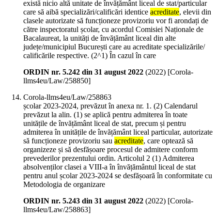
există nicio altă unitate de învățământ liceal de stat/particular
care să aibă specializări/calificări identice
acreditate
, elevii din
clasele autorizate să funcționeze provizoriu vor fi arondați de
către inspectoratul școlar, cu acordul Comisiei Naționale de
Bacalaureat, la unități de învățământ liceal din alte
județe/municipiul București care au acreditate specializările/
calificările respective. (2^1) În cazul în care
ORDIN nr. 5.242 din 31 august 2022
(
2022
)
[Corola-
llms4eu/Law/258850]
Corola-llms4eu/Law/258863
școlar 2023-2024, prevăzut în anexa nr. 1. (2) Calendarul
prevăzut la alin. (1) se aplică pentru admiterea în toate
unitățile de învățământ liceal de stat, precum și pentru
admiterea în unitățile de învățământ liceal particular, autorizate
să funcționeze provizoriu sau
acreditate
, care optează să
organizeze și să desfășoare procesul de admitere conform
prevederilor prezentului ordin. Articolul 2 (1) Admiterea
absolvenților clasei a VIII-a în învățământul liceal de stat
pentru anul școlar 2023-2024 se desfășoară în conformitate cu
Metodologia de organizare
ORDIN nr. 5.243 din 31 august 2022
(
2022
)
[Corola-
llms4eu/Law/258863]