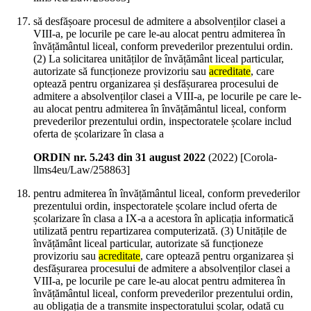
să desfășoare procesul de admitere a absolvenților clasei a
VIII-a, pe locurile pe care le-au alocat pentru admiterea în
învățământul liceal, conform prevederilor prezentului ordin.
(2) La solicitarea unităților de învățământ liceal particular,
autorizate să funcționeze provizoriu sau
acreditate
, care
optează pentru organizarea și desfășurarea procesului de
admitere a absolvenților clasei a VIII-a, pe locurile pe care le-
au alocat pentru admiterea în învățământul liceal, conform
prevederilor prezentului ordin, inspectoratele școlare includ
oferta de școlarizare în clasa a
ORDIN nr. 5.243 din 31 august 2022
(
2022
)
[Corola-
llms4eu/Law/258863]
pentru admiterea în învățământul liceal, conform prevederilor
prezentului ordin, inspectoratele școlare includ oferta de
școlarizare în clasa a IX-a a acestora în aplicația informatică
utilizată pentru repartizarea computerizată. (3) Unitățile de
învățământ liceal particular, autorizate să funcționeze
provizoriu sau
acreditate
, care optează pentru organizarea și
desfășurarea procesului de admitere a absolvenților clasei a
VIII-a, pe locurile pe care le-au alocat pentru admiterea în
învățământul liceal, conform prevederilor prezentului ordin,
au obligația de a transmite inspectoratului școlar, odată cu