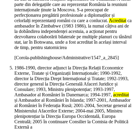
parte din delegațiile care au reprezentat România la reuniuni
internaționale ținute la Moscova. S-a preocupat de
perfecționarea pregătirii profesionale a diplomaților și
celorlalți reprezentanți români cu care a conlucrat.
Acreditat
ca
ambasador în Zimbabwe (1983 1986), la numai câțiva ani de
la dobândirea independenței acestuia, a acționat pentru
dezvoltarea colaborării bilaterale pe multiple planuri cu tânărul
stat, iar în Botswana, unde a fost acreditat în același interval
de timp, pentru statornicirea
[Corola-publishinghouse/Administrative/1547_a_2845]
1986-1990, director adjunct la Direcția Relații Economice
Externe, Tratate și Organizații Internaționale; 1990-1992,
director la Direcția Drept Internațional și Tratate; 1992-1993,
director general la Direcția Generală Afaceri Juridice și
Consulare; 1993, Ministru plenipotențiar; 1993-1997,
Ambasador al României în Danemarca; 1994-1997,
acreditat
și Ambasador al României în Islanda; 1997-2001, Ambasador
al României în Federația Rusă; 2001-2004, Secretar general al
Ministerului Afacerilor Externe; 2004-mai 2005, Ministru
plenipotențiar la Direcția Europa Occidentală, Europa
Centrală; 2005 în continuare Consilier la Comisia de Politică
Externă a