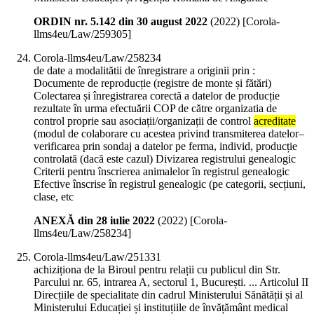
ORDIN nr. 5.142 din 30 august 2022
(
2022
)
[Corola-
llms4eu/Law/259305]
Corola-llms4eu/Law/258234
de date a modalitătii de înregistrare a originii prin :
Documente de reproducție (registre de monte și fătări)
Colectarea și înregistrarea corectă a datelor de producție
rezultate în urma efectuării COP de către organizatia de
control proprie sau asociații/organizații de control
acreditate
(modul de colaborare cu acestea privind transmiterea datelor–
verificarea prin sondaj a datelor pe ferma, individ, producție
controlată (dacă este cazul) Divizarea registrului genealogic
Criterii pentru înscrierea animalelor în registrul genealogic
Efective înscrise în registrul genealogic (pe categorii, secțiuni,
clase, etc
ANEXĂ din 28 iulie 2022
(
2022
)
[Corola-
llms4eu/Law/258234]
Corola-llms4eu/Law/251331
achiziționa de la Biroul pentru relații cu publicul din Str.
Parcului nr. 65, intrarea A, sectorul 1, București. ... Articolul II
Direcțiile de specialitate din cadrul Ministerului Sănătății și al
Ministerului Educației și instituțiile de învățământ medical