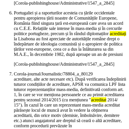
[Corola-publishinghouse/Administrative/1547_a_2845]
Portugaliei și a raporturilor acesteia cu țările occidentale
pentru apropierea țării noastre de Comunitățile Europene,
România fiind singura țară est-europeană care avea un acord
cu C.E.E. Relațiile sale intense în mass-media și în cercurile
politice portugheze, precum și în rândul diplomaților
acreditați
la Lisabona au fost apreciate de autoritățile române drept o
îndepărtare de ideologia comunistă și o apropiere de politica
țărilor vest-europene, ceea ce a dus la înlăturarea sa din
M.A.E., în decembrie 1982, după aproape un an de presiuni
[Corola-publishinghouse/Administrative/1547_a_2845]
Corola-journal/Journalistic/78804_a_80129
acreditare, alte acte necesare etc). După verificarea îndeplinirii
tuturor condițiilor de acreditare, APSR va comunica LPF lista
tuturor reprezentanților mass-media, definitivată conform art.
1, în care se vor menționa persoanele ce au primit acreditarea
pentru sezonul 2014/2015 (cu mențiunea "
acreditat
2014/
15"). În cazul în care un reprezentant mass-media acreditat
părăsește locul de muncă avut în vedere la obținerea
acreditarii, din orice motiv (demisie, îmbolnăvire, demitere
etc.) atunci angajatorul are dreptul să ceară o altă acreditare,
conform procedurii prevăzute în