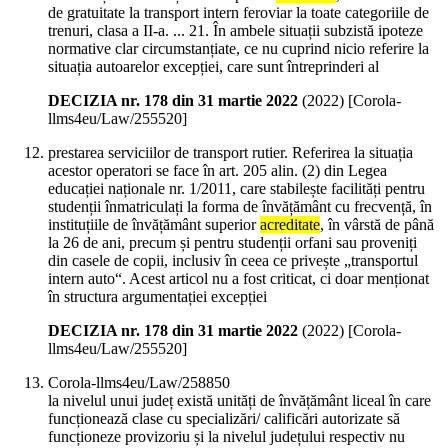
de gratuitate la transport intern feroviar la toate categoriile de
trenuri, clasa a II-a. ... 21. În ambele situații subzistă ipoteze
normative clar circumstanțiate, ce nu cuprind nicio referire la
situația autoarelor excepției, care sunt întreprinderi al
DECIZIA nr. 178 din 31 martie 2022
(
2022
)
[Corola-
llms4eu/Law/255520]
prestarea serviciilor de transport rutier. Referirea la situația
acestor operatori se face în art. 205 alin. (2) din Legea
educației naționale nr. 1/2011, care stabilește facilități pentru
studenții înmatriculați la forma de învățământ cu frecvență, în
instituțiile de învățământ superior
acreditate
, în vârstă de până
la 26 de ani, precum și pentru studenții orfani sau proveniți
din casele de copii, inclusiv în ceea ce privește „transportul
intern auto“. Acest articol nu a fost criticat, ci doar menționat
în structura argumentației excepției
DECIZIA nr. 178 din 31 martie 2022
(
2022
)
[Corola-
llms4eu/Law/255520]
Corola-llms4eu/Law/258850
la nivelul unui județ există unități de învățământ liceal în care
funcționează clase cu specializări/ calificări autorizate să
funcționeze provizoriu și la nivelul județului respectiv nu