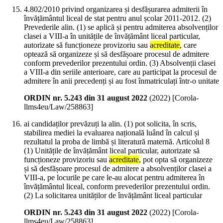
4.802/2010 privind organizarea și desfășurarea admiterii în
învățământul liceal de stat pentru anul școlar 2011-2012. (2)
Prevederile alin. (1) se aplică și pentru admiterea absolvenților
clasei a VIII-a în unitățile de învățământ liceal particular,
autorizate să funcționeze provizoriu sau
acreditate
, care
optează să organizeze și să desfășoare procesul de admitere
conform prevederilor prezentului ordin. (3) Absolvenții clasei
a VIII-a din seriile anterioare, care au participat la procesul de
admitere în anii precedenți și au fost înmatriculați într-o unitate
ORDIN nr. 5.243 din 31 august 2022
(
2022
)
[Corola-
llms4eu/Law/258863]
ai candidaților prevăzuți la alin. (1) pot solicita, în scris,
stabilirea mediei la evaluarea națională luând în calcul și
rezultatul la proba de limbă și literatură maternă. Articolul 8
(1) Unitățile de învățământ liceal particular, autorizate să
funcționeze provizoriu sau
acreditate
, pot opta să organizeze
și să desfășoare procesul de admitere a absolvenților clasei a
VIII-a, pe locurile pe care le-au alocat pentru admiterea în
învățământul liceal, conform prevederilor prezentului ordin.
(2) La solicitarea unităților de învățământ liceal particular
ORDIN nr. 5.243 din 31 august 2022
(
2022
)
[Corola-
llms4eu/Law/258863]