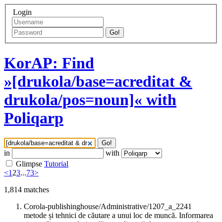
Login
Go!
KorAP: Find
»[drukola/base=acreditat &
drukola/pos=noun]« with
Poliqarp
Go!
in
with
Glimpse
Tutorial
<
1
2
3
...
73
>
1,814
matches
Corola-publishinghouse/Administrative/1207_a_2241
metode și tehnici de căutare a unui loc de muncă. Informarea