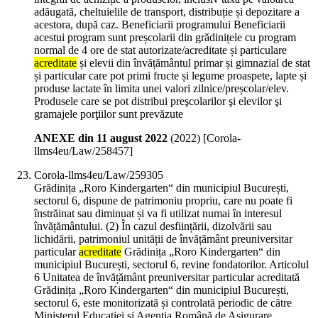
adăugată, cheltuielile de transport, distribuție și depozitare a
acestora, după caz. Beneficiarii programului Beneficiarii
acestui program sunt preșcolarii din grădinițele cu program
normal de 4 ore de stat autorizate/acreditate și particulare
acreditate
și elevii din învățământul primar și gimnazial de stat
și particular care pot primi fructe și legume proaspete, lapte și
produse lactate în limita unei valori zilnice/preșcolar/elev.
Produsele care se pot distribui preşcolarilor şi elevilor şi
gramajele porţiilor sunt prevăzute
ANEXE din 11 august 2022
(
2022
)
[Corola-
llms4eu/Law/258457]
Corola-llms4eu/Law/259305
Grădinița „Roro Kindergarten“ din municipiul București,
sectorul 6, dispune de patrimoniu propriu, care nu poate fi
înstrăinat sau diminuat și va fi utilizat numai în interesul
învățământului. (2) În cazul desființării, dizolvării sau
lichidării, patrimoniul unității de învățământ preuniversitar
particular
acreditate
Grădinița „Roro Kindergarten“ din
municipiul București, sectorul 6, revine fondatorilor. Articolul
6 Unitatea de învățământ preuniversitar particular acreditată
Grădinița „Roro Kindergarten“ din municipiul București,
sectorul 6, este monitorizată și controlată periodic de către
Ministerul Educației și Agenția Română de Asigurare