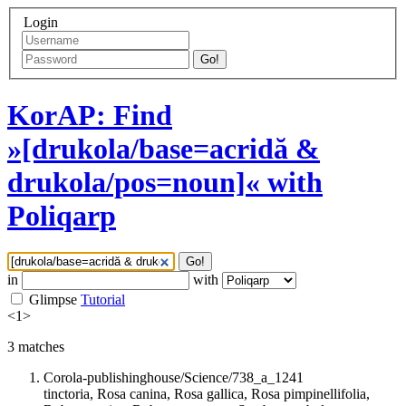
Login
Go!
KorAP: Find
»[drukola/base=acridă &
drukola/pos=noun]« with
Poliqarp
Go!
in
with
Glimpse
Tutorial
<
1
>
3
matches
Corola-publishinghouse/Science/738_a_1241
tinctoria, Rosa canina, Rosa gallica, Rosa pimpinellifolia,