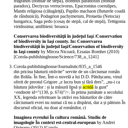
fragrands (bondar de stepă), Bombus paradoxus (bondar
paradox), Dectycus verrucivorus, Epacromius coerulipes,
Mantis religiosa (călugăriță), Papilio machaon (fluturele coadă
de rândunică), Podagrion pachymerum, Protaetia (Netocia)
hungarica, Saga pedo (cosaș de stepă, cal de stepă), Tettigonia
viridissima; amfibieni: broasca
Conservarea biodiversităţii în judeţul Iaşi /Conservation
of biodiversity in Iaşi county. In: Conservarea
biodiversităţii în judeţul Iaşi/Conservation of biodiversity
in Iaşi county
by Mircea Nicoară, Ezsaias Bomher (
2010
)
[Corola-publishinghouse/Science/738_a_1241]
Corola-publishinghouse/Journalistic/835_a_1546
din pricina băuturii otrăvite” servite de un cârciumar român
din Brăila. În fine, Într-o nuvelă a lui D.D. Pătrășcanu, vinul
oferit de preotul Grigore „e lucru bun și fără dres”, „nu-i ca
băutura jidovilor : și la măsură lipsă și
acridă
la gust”
<endnote id="(130, p. 674)"/>. În prima jumătate a secolului
XX, legenda referitoare la otrăvi rea băuturilor de către
cârciumarii evrei nu numai că nu a dispărut, dar a și pătruns În
discursul oficial, nu doar al românilor, ci
Imaginea evreului În cultura română. Studiu de
imagologie În context est­-central-european
by Andrei
Oişteanu (
2012
)
[Corola-