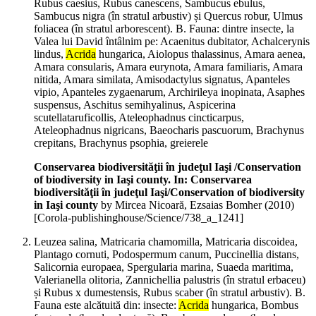
Rubus caesius, Rubus canescens, Sambucus ebulus,
Sambucus nigra (în stratul arbustiv) și Quercus robur, Ulmus
foliacea (în stratul arborescent). B. Fauna: dintre insecte, la
Valea lui David întâlnim pe: Acaenitus dubitator, Achalcerynis
lindus,
Acrida
hungarica, Aiolopus thalassinus, Amara aenea,
Amara consularis, Amara eurynota, Amara familiaris, Amara
nitida, Amara similata, Amisodactylus signatus, Apanteles
vipio, Apanteles zygaenarum, Archirileya inopinata, Asaphes
suspensus, Aschitus semihyalinus, Aspicerina
scutellataruficollis, Ateleophadnus cincticarpus,
Ateleophadnus nigricans, Baeocharis pascuorum, Brachynus
crepitans, Brachynus psophia, greierele
Conservarea biodiversităţii în judeţul Iaşi /Conservation
of biodiversity in Iaşi county. In: Conservarea
biodiversităţii în judeţul Iaşi/Conservation of biodiversity
in Iaşi county
by Mircea Nicoară, Ezsaias Bomher (
2010
)
[Corola-publishinghouse/Science/738_a_1241]
Leuzea salina, Matricaria chamomilla, Matricaria discoidea,
Plantago cornuti, Podospermum canum, Puccinellia distans,
Salicornia europaea, Spergularia marina, Suaeda maritima,
Valerianella olitoria, Zannichellia palustris (în stratul erbaceu)
și Rubus x dumestensis, Rubus scaber (în stratul arbustiv). B.
Fauna este alcătuită din: insecte:
Acrida
hungarica, Bombus