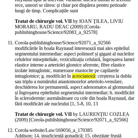
rece, uneori se răresc și chiar pot dispărea pentru perioade
lungi de timp. Complicațiile sunt
Tratat de chirurgie vol. VII
by IOAN ŢILEA, LIVIU
MORARU, RADU DEAC (
2009
)
[Corola-
publishinghouse/Science/92083_a_92578]
Corola-publishinghouse/Science/92071_a_92566
modificările în boala Raynaud interesează mai ales epiteliul
segmentului intermediar: aspect polimorf și gigant al nucleilor
celulelor mioepiteliale, veziculizația celulară, îngroșarea lamei
elastice interne a arteriolei glomice aferente, fibre elastice
izolate intraglomic, numeroase mastocite pe capilarele
intraglomice; g. modificări în
acrocianoză
: creșterea la dublu
sau triplu a numărului anastomozelor arteriolo-venulare,
deschiderea lor permanentă, aspect adenomatos al glomusului
și îngroșarea epiteliului segmentului intermediar; h. modificări
în sclerodermie: asemănătoare cu cele din boala Raynaud, dar
fără modificări ale nucleului [1, 5-8, 10, 13
Tratat de chirurgie vol. VII
by LAURENŢIU COZLEA
(
2009
)
[Corola-publishinghouse/Science/92071_a_92566]
Corola-website/Law/169056_a_170385
Addison; 14. insuficiență gonadică; 15. obezitate frustă