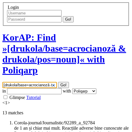
Login
Go!
KorAP: Find
»[drukola/base=acrocianoză &
drukola/pos=noun]« with
Poliqarp
Go!
in
with
Glimpse
Tutorial
<
1
>
13
matches
Corola-journal/Journalistic/92289_a_92784
de 1 an și chiar mai mult. Reacțiile adverse bine cunoscute ale