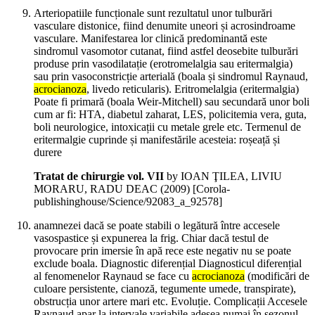
Arteriopatiile funcționale sunt rezultatul unor tulburări
vasculare distonice, fiind denumite uneori și acrosindroame
vasculare. Manifestarea lor clinică predominantă este
sindromul vasomotor cutanat, fiind astfel deosebite tulburări
produse prin vasodilatație (erotromelalgia sau eritermalgia)
sau prin vasoconstricție arterială (boala și sindromul Raynaud,
acrocianoza
, livedo reticularis). Eritromelalgia (eritermalgia)
Poate fi primară (boala Weir-Mitchell) sau secundară unor boli
cum ar fi: HTA, diabetul zaharat, LES, policitemia vera, guta,
boli neurologice, intoxicații cu metale grele etc. Termenul de
eritermalgie cuprinde și manifestările acesteia: roșeață și
durere
Tratat de chirurgie vol. VII
by IOAN ŢILEA, LIVIU
MORARU, RADU DEAC (
2009
)
[Corola-
publishinghouse/Science/92083_a_92578]
anamnezei dacă se poate stabili o legătură între accesele
vasospastice și expunerea la frig. Chiar dacă testul de
provocare prin imersie în apă rece este negativ nu se poate
exclude boala. Diagnostic diferențial Diagnosticul diferențial
al fenomenelor Raynaud se face cu
acrocianoza
(modificări de
culoare persistente, cianoză, tegumente umede, transpirate),
obstrucția unor artere mari etc. Evoluție. Complicații Accesele
Raynaud apar la intervale variabile adesea numai în sezonul