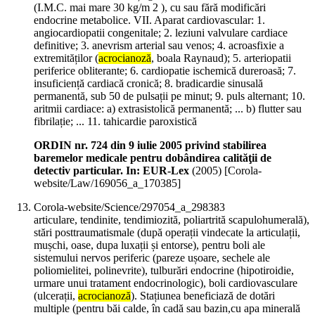
(I.M.C. mai mare 30 kg/m 2 ), cu sau fără modificări
endocrine metabolice. VII. Aparat cardiovascular: 1.
angiocardiopatii congenitale; 2. leziuni valvulare cardiace
definitive; 3. anevrism arterial sau venos; 4. acroasfixie a
extremităților (
acrocianoză
, boala Raynaud); 5. arteriopatii
periferice obliterante; 6. cardiopatie ischemică dureroasă; 7.
insuficiență cardiacă cronică; 8. bradicardie sinusală
permanentă, sub 50 de pulsații pe minut; 9. puls alternant; 10.
aritmii cardiace: a) extrasistolică permanentă; ... b) flutter sau
fibrilație; ... 11. tahicardie paroxistică
ORDIN nr. 724 din 9 iulie 2005 privind stabilirea
baremelor medicale pentru dobândirea calităţii de
detectiv particular. In: EUR-Lex
(
2005
)
[Corola-
website/Law/169056_a_170385]
Corola-website/Science/297054_a_298383
articulare, tendinite, tendimiozită, poliartrită scapulohumerală),
stări posttraumatismale (după operații vindecate la articulații,
mușchi, oase, dupa luxații și entorse), pentru boli ale
sistemului nervos periferic (pareze ușoare, sechele ale
poliomielitei, polinevrite), tulburări endocrine (hipotiroidie,
urmare unui tratament endocrinologic), boli cardiovasculare
(ulcerații,
acrocianoză
). Stațiunea beneficiază de dotări
multiple (pentru băi calde, în cadă sau bazin,cu apa minerală