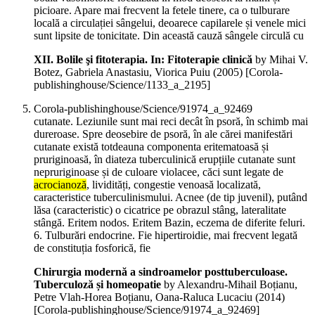
picioare. Apare mai frecvent la fetele tinere, ca o tulburare
locală a circulației sângelui, deoarece capilarele și venele mici
sunt lipsite de tonicitate. Din această cauză sângele circulă cu
XII. Bolile şi fitoterapia. In: Fitoterapie clinică
by Mihai V.
Botez, Gabriela Anastasiu, Viorica Puiu (
2005
)
[Corola-
publishinghouse/Science/1133_a_2195]
Corola-publishinghouse/Science/91974_a_92469
cutanate. Leziunile sunt mai reci decât în psoră, în schimb mai
dureroase. Spre deosebire de psoră, în ale cărei manifestări
cutanate există totdeauna componenta eritematoasă și
pruriginoasă, în diateza tuberculinică erupțiile cutanate sunt
nepruriginoase și de culoare violacee, căci sunt legate de
acrocianoză
, lividități, congestie venoasă localizată,
caracteristice tuberculinismului. Acnee (de tip juvenil), putând
lăsa (caracteristic) o cicatrice pe obrazul stâng, lateralitate
stângă. Eritem nodos. Eritem Bazin, eczema de diferite feluri.
6. Tulburări endocrine. Fie hipertiroidie, mai frecvent legată
de constituția fosforică, fie
Chirurgia modernă a sindroamelor posttuberculoase.
Tuberculoză și homeopatie
by Alexandru-Mihail Boțianu,
Petre Vlah-Horea Boțianu, Oana-Raluca Lucaciu (
2014
)
[Corola-publishinghouse/Science/91974_a_92469]