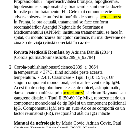
Propranololului - hiperreactivitatea bronșică, hipoglicemia,
hipotensiunea simptomatică și bradicardia sunt rare la dozele
folosite pentru tratamentul HI. Cele mai comune efecte
adverse observate au fost tulburările de somn și
acrocianoza
.
În Franța, la ora actuală, tratamentul se face conform
recomandărilor Agenției Naționale de Securitate a
Medicamentului (ANSM): instituirea tratamentului se face în
spital, cu monitorizarea funcțiilor cardiace, nu mai devreme de
ziua 35 de viață (vârstă corectată în caz de
Revista Medicală Română
by Adriana Dănilă (
2014
)
[Corola-journal/Journalistic/92289_a_92784]
Corola-publishinghouse/Science/2339_a_3664
la temperaturi < 37°C, fiind solubile peste această
temperatură. 7.2.4.1. Clasificare • Tipul I (10-15 %): Un
singur component monoclonal, cel mai frecvent de tip IgM.
Acest tip de crioglobulinemie este, de obicei, asimptomatic,
dar se poate manifesta prin
acrocianoză
, sindrom Raynaud sau
gangrene distale. • Tipul II (50-60 %): Mixt, reprezentat de un
component monoclonal de tip IgM și un component policlonal
IgG. Componentul IgM este un auto-Ac ce se comportă ca un
factor reumatoid (FR), reacționând atât cu IgG intacte
Manual de nefrologie
by Maria Covic, Adrian Covic, Paul