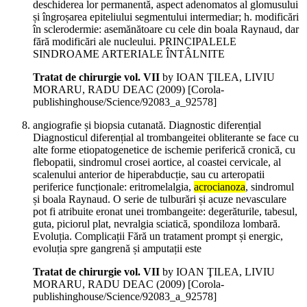
deschiderea lor permanentă, aspect adenomatos al glomusului
și îngroșarea epiteliului segmentului intermediar; h. modificări
în sclerodermie: asemănătoare cu cele din boala Raynaud, dar
fără modificări ale nucleului. PRINCIPALELE
SINDROAME ARTERIALE ÎNTÂLNITE
Tratat de chirurgie vol. VII
by IOAN ŢILEA, LIVIU
MORARU, RADU DEAC (
2009
)
[Corola-
publishinghouse/Science/92083_a_92578]
angiografie și biopsia cutanată. Diagnostic diferențial
Diagnosticul diferențial al trombangeitei obliterante se face cu
alte forme etiopatogenetice de ischemie periferică cronică, cu
flebopatii, sindromul crosei aortice, al coastei cervicale, al
scalenului anterior de hiperabducție, sau cu arteropatii
periferice funcționale: eritromelalgia,
acrocianoza
, sindromul
și boala Raynaud. O serie de tulburări și acuze nevasculare
pot fi atribuite eronat unei trombangeite: degerăturile, tabesul,
guta, piciorul plat, nevralgia sciatică, spondiloza lombară.
Evoluția. Complicații Fără un tratament prompt și energic,
evoluția spre gangrenă și amputații este
Tratat de chirurgie vol. VII
by IOAN ŢILEA, LIVIU
MORARU, RADU DEAC (
2009
)
[Corola-
publishinghouse/Science/92083_a_92578]