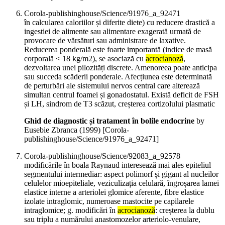
Corola-publishinghouse/Science/91976_a_92471
în calcularea caloriilor și diferite diete) cu reducere drastică a
ingestiei de alimente sau alimentare exagerată urmată de
provocare de vărsături sau administrare de laxative.
Reducerea ponderală este foarte importantă (indice de masă
corporală < 18 kg/m2), se asociază cu
acrocianoză
,
dezvoltarea unei pilozități discrete. Amenoreea poate anticipa
sau succeda scăderii ponderale. Afecțiunea este determinată
de perturbări ale sistemului nervos central care alterează
simultan centrul foamei și gonadostatul. Există deficit de FSH
și LH, sindrom de T3 scăzut, creșterea cortizolului plasmatic
Ghid de diagnostic și tratament în bolile endocrine
by
Eusebie Zbranca (
1999
)
[Corola-
publishinghouse/Science/91976_a_92471]
Corola-publishinghouse/Science/92083_a_92578
modificările în boala Raynaud interesează mai ales epiteliul
segmentului intermediar: aspect polimorf și gigant al nucleilor
celulelor mioepiteliale, veziculizația celulară, îngroșarea lamei
elastice interne a arteriolei glomice aferente, fibre elastice
izolate intraglomic, numeroase mastocite pe capilarele
intraglomice; g. modificări în
acrocianoză
: creșterea la dublu
sau triplu a numărului anastomozelor arteriolo-venulare,