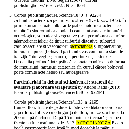
Gusbeth-Tatomir, Liviu Segall (
2007
)
[Corola-
publishinghouse/Science/2339_a_3664]
Corola-publishinghouse/Science/1840_a_92284
ca fiind caracteristică pentru schizofrenie (Kerbikov, 1972). în
prim plan sun situate tulburările psiho-motorii caracteristice
reunite în sindromul catatonic, la care sunt asociate tulburări
neurologice, somatice și vegetative (prin perturbarea centrilor
talamodiencefalici) de tipul: tulburări digestive, tulburări
cardiovasculare și vasomotorii (
acrocianoză
și hipotensiune),
tulburări hipnice (bolnavul păstrând cvasicontinuu o stare de
tranziție între veghe și somn), hiperkinezie și akinezie.
Disociația profundă intrapsihică se poate manifesta sub forma
de impulsiuni, raptusuri catatonice (în cursul cărora bolnavul
poate comite acte hetero sau autoagresive
Particularităţi în debutul schizofreniei : strategii de
evaluare şi abordare terapeutică
by Andrei Radu (
2010
)
[Corola-publishinghouse/Science/1840_a_92284]
Corola-publishinghouse/Science/1133_a_2195
frunze, flori, fructe de păducel). Este vasodilatator coronarian
și periferic. Infuzie cu o linguriță de flori, frunze sau fructe la
200 ml apă în clocot. După 15 minute se strecoară și se bea
fracționat în cursul unei zile. 3.12.
ACROCIANOZA
Este o
boală vasomotorie localizată în mod deosebit la mâini și