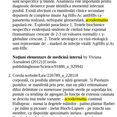
sunt nespecifice și blânde. Anamneza este importantă pentru
diagnostic deoarece poate identifica momentul infectant
posibil. Există afecțiuni cu manifestări clinice secundare
depunerii de complexe imune Ag HBs-Ac antiHBs ca
panarterita nodoasă, nefropatie glomerulară,
acrodermatita
papulară etc. Explorări paraclinice 1. Testele biochimice
nespecifice evidențiază sindrom de citoliză bine exprimat
(transaminaze crescute de 2-3 ori valoarea normală) ± γ-
globuline crescute. 2. Testele serologice cu viză etiologică
sunt reprezentate de: - markeri de infecție virală: AgHBs și Ac
anti-HBc
Noţiuni elementare de medicină internă
by Viviana
Aursulesei (
2012
)
[Corola-
publishinghouse/Science/91886_a_92994]
Corola-website/Law/226789_a_228118
corporală, cu posibila alterare a stării generale. 5) Psoriazis
pustulos: se manifestă prin pete, mai rar plăci eritematoase
difuz delimitate cu numeroase pustule sterile pe suprafața lor,
pustule cu tendința de agregare.În funcție de extensia cutanata
se descriu mai multe variante: -
acrodermatita
continuă
Hallopeau - numai la degetele mâinilor - palmo-plantar Barber
- pe mâini și picioare - inelar Bloch-Lapiere - pe trunchi sau
membre, cu dispoziție aproximativ inelara - generalizat