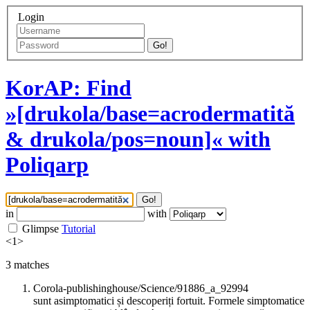
Login
Go!
KorAP: Find
»[drukola/base=acrodermatită
& drukola/pos=noun]« with
Poliqarp
Go!
in
with
Glimpse
Tutorial
<
1
>
3
matches
Corola-publishinghouse/Science/91886_a_92994
sunt asimptomatici și descoperiți fortuit. Formele simptomatice