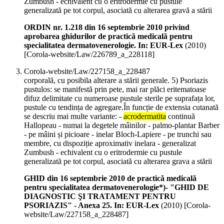
Zumbush - echivalent cu o eritrodermie cu pustule
generalizată pe tot corpul, asociată cu alterarea gravă a stării
ORDIN nr. 1.218 din 16 septembrie 2010 privind
aprobarea ghidurilor de practică medicală pentru
specialitatea dermatovenerologie. In: EUR-Lex
(
2010
)
[Corola-website/Law/226789_a_228118]
Corola-website/Law/227158_a_228487
corporală, cu posibila alterare a stării generale. 5) Psoriazis
pustulos: se manifestă prin pete, mai rar plăci eritematoase
difuz delimitate cu numeroase pustule sterile pe suprafața lor,
pustule cu tendința de agregare.În funcție de extensia cutanată
se descriu mai multe variante: -
acrodermatita
continuă
Hallopeau - numai la degetele mâinilor - palmo-plantar Barber
- pe mâini și picioare - inelar Bloch-Lapiere - pe trunchi sau
membre, cu dispoziție aproximativ inelara - generalizat
Zumbush - echivalent cu o eritrodermie cu pustule
generalizată pe tot corpul, asociată cu alterarea grava a stării
GHID din 16 septembrie 2010 de practică medicală
pentru specialitatea dermatovenerologie*)- "GHID DE
DIAGNOSTIC ŞI TRATAMENT PENTRU
PSORIAZIS" - Anexa 25. In: EUR-Lex
(
2010
)
[Corola-
website/Law/227158_a_228487]