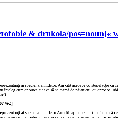
rofobie & drukola/pos=noun]« w
 reprezentanți ai speciei arahnidelor. Am citit aproape cu stupefacție că
nu înțeleg cum ar putea cineva să se teamă de păianjeni, eu aproape iubi
Dacă
351564]
 reprezentanți ai speciei arahnidelor.Am citit aproape cu stupefacție că 
nu înțeleg cum ar putea cineva să se teamă de păianjeni, eu aproape iubi