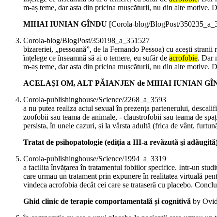
m-aș teme, dar asta din pricina mușcăturii, nu din alte motive. 
MIHAI IUNIAN GÎNDU
[Corola-blog/BlogPost/350235_a_
Corola-blog/BlogPost/350198_a_351527
bizareriei, „pessoană”, de la Fernando Pessoa) cu acești stranii
înțelege ce înseamnă să ai o temere, eu sufăr de
acrofobie
. Dar 
m-aș teme, dar asta din pricina mușcăturii, nu din alte motive. 
ACELAŞI OM, ALT PĂIANJEN de MIHAI IUNIAN GÎNDU în 
Corola-publishinghouse/Science/2268_a_3593
a nu putea realiza actul sexual în prezența partenerului, descalifi
zoofobii sau teama de animale, - claustrofobii sau teama de spați
persista, în unele cazuri, și la vârsta adultă (frica de vânt, furt
Tratat de psihopatologie (ediţia a III-a revăzută şi adăugită
Corola-publishinghouse/Science/1994_a_3319
a facilita învățarea în tratamentul fobiilor specifice. Intr-un st
care urmau un tratament prin expunere în realitatea virtuală pen
vindeca acrofobia decât cei care se trataseră cu placebo. Conclu
Ghid clinic de terapie comportamentală și cognitivă
by Ovid