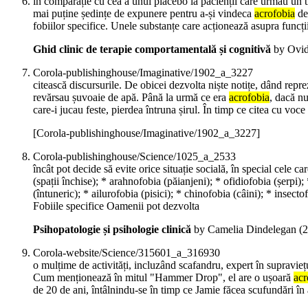
în comparație cu cea a unui placebo la pacienții care urmau un t
mai puține ședințe de expunere pentru a-și vindeca
acrofobia
dec
fobiilor specifice. Unele substanțe care acționează asupra funcții
Ghid clinic de terapie comportamentală și cognitivă
by Ovid
Corola-publishinghouse/Imaginative/1902_a_3227
citească discursurile. De obicei dezvolta niște notițe, dând reprez
revărsau șuvoaie de apă. Până la urmă ce era
acrofobia
, dacă nu
care-i jucau feste, pierdea întruna șirul. În timp ce citea cu voce
[Corola-publishinghouse/Imaginative/1902_a_3227]
Corola-publishinghouse/Science/1025_a_2533
încât pot decide să evite orice situație socială, în special cele 
(spații închise); * arahnofobia (păianjeni); * ofidiofobia (șerpi);
(întuneric); * ailurofobia (pisici); * chinofobia (câini); * insect
Fobiile specifice Oamenii pot dezvolta
Psihopatologie și psihologie clinică
by Camelia Dindelegan (
2
Corola-website/Science/315601_a_316930
o mulțime de activități, incluzând scafandru, expert în supravieț
Cum menționează în mitul "Hammer Drop", el are o ușoară
acr
de 20 de ani, întâlnindu-se în timp ce Jamie făcea scufundări în