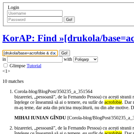
Login
Go!
KorAP: Find »[drukola/base=ac
Go!
in
with
Glimpse
Tutorial
<
1
>
10
matches
Corola-blog/BlogPost/350235_a_351564
bizareriei, „pessoană”, de la Fernando Pessoa) cu acești stranii
înțelege ce înseamnă să ai o temere, eu sufăr de
acrofobie
. Dar 
m-aș teme, dar asta din pricina mușcăturii, nu din alte motive. 
MIHAI IUNIAN GÎNDU
[Corola-blog/BlogPost/350235_a_
bizareriei, „pessoană”, de la Fernando Pessoa) cu acești stranii
înțelege ce înseamnă să ai o temere, eu sufăr de
acrofobie
. Dar 