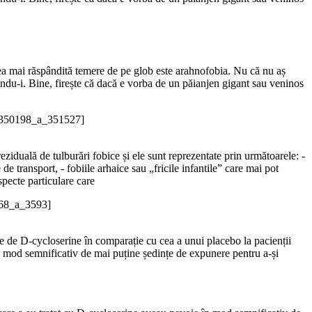
 cea mai răspândită temere de pe glob este arahnofobia. Nu că nu aș
ndu-i. Bine, firește că dacă e vorba de un păianjen gigant sau veninos
/350198_a_351527]
reziduală de tulburări fobice și ele sunt reprezentate prin următoarele: -
de transport, - fobiile arhaice sau „fricile infantile” care mai pot
specte particulare care
268_a_3593]
doze de D-cycloserine în comparație cu cea a unui placebo la pacienții
în mod semnificativ de mai puține ședințe de expunere pentru a-și