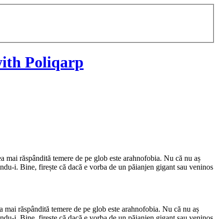
ith Poliqarp
 cea mai răspândită temere de pe glob este arahnofobia. Nu că nu aș
ndu-i. Bine, firește că dacă e vorba de un păianjen gigant sau veninos
cea mai răspândită temere de pe glob este arahnofobia. Nu că nu aș
ndu-i. Bine, firește că dacă e vorba de un păianjen gigant sau veninos