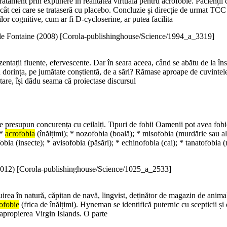
ratament prin expunere în realitatea virtuală pentru acrofobie. Pacienții
ât cei care se trataseră cu placebo. Concluzie și direcție de urmat TCC es
lor cognitive, cum ar fi D-cycloserine, ar putea facilita
e Fontaine (
2008
)
[Corola-publishinghouse/Science/1994_a_3319]
entații fluente, efervescente. Dar în seara aceea, când se abătu de la înse
 dorința, pe jumătate conștientă, de a sări? Rămase aproape de cuvintele ti
 tare, își dădu seama că proiectase discursul
care presupun concurența cu ceilalți. Tipuri de fobii Oamenii pot avea fobi
 *
acrofobia
(înălțimi); * nozofobia (boală); * misofobia (murdărie sau alt
ofobia (insecte); * avisofobia (păsări); * echinofobia (cai); * tanatofobia
012
)
[Corola-publishinghouse/Science/1025_a_2533]
uirea în natură, căpitan de navă, lingvist, deținător de magazin de animal
ofobie
(frica de înălțimi). Hyneman se identifică puternic cu scepticii și e
 apropierea Virgin Islands. O parte