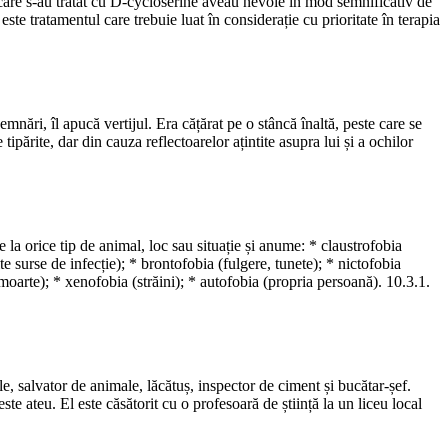
 care s-au tratat cu D-cycloserine aveau nevoie în mod semnificativ de
te tratamentul care trebuie luat în considerație cu prioritate în terapia
mnări, îl apucă vertijul. Era cățărat pe o stâncă înaltă, peste care se
părite, dar din cauza reflectoarelor ațintite asupra lui și a ochilor
e la orice tip de animal, loc sau situație și anume: * claustrofobia
e surse de infecție); * brontofobia (fulgere, tunete); * nictofobia
 (moarte); * xenofobia (străini); * autofobia (propria persoană). 10.3.1.
e, salvator de animale, lăcătuș, inspector de ciment și bucătar-șef.
ste ateu. El este căsătorit cu o profesoară de știință la un liceu local