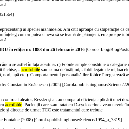
Dacă
351564]
 reprezentanți ai speciei arahnidelor. Am citit aproape cu stupefacție că
nu înțeleg cum ar putea cineva să se teamă de păianjeni, eu aproape iubi
Dacă
ediţia nr. 1883 din 26 februarie 2016
[Corola-blog/BlogPost
cându-se astfel în fața acestuia. c) Fobiile simple constituie o categorie 
i închise, -
acrofobiile
sau teama de înălțimi, - fobii legate de mijloacele 
ună, nori, apă etc.). Comportamentul personalităților fobice înregistrează a
)
by Constantin Enăchescu (
2005
)
[Corola-publishinghouse/Science/2
udiu controlat aleator, Ressler și al. au comparat eficiența aplicării unei 
tru
acrofobie
. Pacienții care s-au tratat cu D-cycloserine aveau nevoie 
zie și direcție de urmat TCC este tratamentul care trebuie
e Fontaine (
2008
)
[Corola-publishinghouse/Science/1994_a_3319]