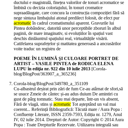
ductului e magistrală, finețea valorilor de tonuri acromatice se
îmbină cu decizia coloriajului, în tonuri cromatice
supraadăugate, care concura la construcția compoziției fără să
nege sintaxa limbajului atonal predilect folosit, de efect pur
acromatic
în cadrul cromatismului aparent. Gravurile lui
Pintea dobândesc, datorită unor perceptibile zboruri în albul
paginii, de mare imaginativ, si evoluțiilor în spațiul vast
deschis dinlăuntrul spațiului real, virtualitățile visării.
Catifelarea suprafețelor și matitatea generoasă a ancrasărilor
voite traduc un registru de
POEME ÎN LUMINĂ ŞI CULOARE PORTRET DE
ARTIST – VASILE PINTEA de RODICA ELENA
LUPU în ediţia nr. 922 din 10 iulie 2013
[Corola-
blog/BlogPost/363907_a_365236]
Corola-blog/BlogPost/349780_a_351109
Cu-albastrul deșirat prin zări de fum Ce-au atârnat de sfori,să
se usuce Zmeie de cântec și-au adus duium De amintiri cu
gust de pârg tomnatic. Stau mai departe, într-un vis absent,
Fără de vlagă, stins și
acromatic
Tot așteptând un val mai
coerent... Referință Bibliografică: Tăcută mare / Aura Popa :
Confluențe Literare, ISSN 2359-7593, Ediția nr. 1279, Anul
IV, 02 iulie 2014. Drepturi de Autor: Copyright © 2014 Aura
Popa : Toate Drepturile Rezervate. Utilizarea integrală sau