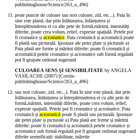
publishinghouse/Science/263_a_496]
peste puncte de culoare sau non culoare, zid, etc...). Pata în
sine este plană, dar prin înlăturarea, înlănțuirea și
întrepătrunderea ei cu alte pete de formă,mărimi, intensități
diferite, poate crea volum, relief, expresie spațială. Petele pot
fi cromatice și
acromatice
. Pata cromatică și acromatică poate
fi plaiiă sau picturală. Ipostaze ale petei plate și picturale a)
Pata plată are forme și mărimi diferite: poate fi cromatică și
acromatică petele cromatice și acromatice sub formă regulată
pot fi grupate ordonat sugerand
CULOAREA SENS ŞI SENSIBILITATE
by ANGELA
VASILACHE (
2007
)
[Corola-
publishinghouse/Science/263_a_496]
sau non culoare, zid, etc...). Pata în sine este plană, dar prin
înlăturarea, înlănțuirea și întrepătrunderea ei cu alte pete de
formă,mărimi, intensități diferite, poate crea volum, relief,
expresie spațială. Petele pot fi cromatice și acromatice. Pata
cromatică și
acromatică
poate fi plaiiă sau picturală. Ipostaze
ale petei plate și picturale a) Pata plată are forme și mărimi
diferite: poate fi cromatică și acromatică petele cromatice și
acromatice sub formă regulată pot fi grupate ordonat sugerand
diferite semnificații: stabilitate, măreție