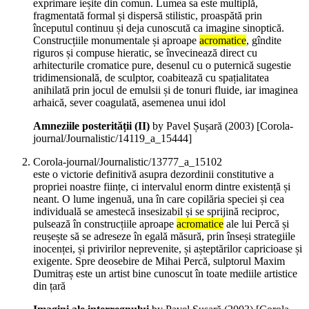
exprimare ieșite din comun. Lumea sa este multiplă,
fragmentată formal și dispersă stilistic, proaspătă prin
începutul continuu și deja cunoscută ca imagine sinoptică.
Construcțiile monumentale și aproape
acromatice
, gîndite
riguros și compuse hieratic, se învecinează direct cu
arhitecturile cromatice pure, desenul cu o puternică sugestie
tridimensională, de sculptor, coabitează cu spațialitatea
anihilată prin jocul de emulsii și de tonuri fluide, iar imaginea
arhaică, sever coagulată, asemenea unui idol
Amneziile posterității (II)
by Pavel Șușară (
2003
)
[Corola-
journal/Journalistic/14119_a_15444]
Corola-journal/Journalistic/13777_a_15102
este o victorie definitivă asupra dezordinii constitutive a
propriei noastre ființe, ci intervalul enorm dintre existență și
neant. O lume ingenuă, una în care copilăria speciei și cea
individuală se amestecă insesizabil și se sprijină reciproc,
pulsează în construcțiile aproape
acromatice
ale lui Percă și
reușește să se adreseze în egală măsură, prin înseși strategiile
inocenței, și privirilor neprevenite, și așteptărilor capricioase și
exigente. Spre deosebire de Mihai Percă, sulptorul Maxim
Dumitraș este un artist bine cunoscut în toate mediile artistice
din țară