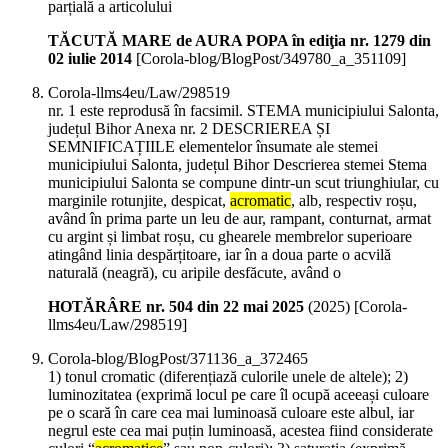
parțială a articolului
TĂCUTĂ MARE de AURA POPA în ediţia nr. 1279 din
02 iulie 2014
[Corola-blog/BlogPost/349780_a_351109]
Corola-llms4eu/Law/298519
nr. 1 este reprodusă în facsimil. STEMA municipiului Salonta,
județul Bihor Anexa nr. 2 DESCRIEREA ȘI
SEMNIFICAȚIILE elementelor însumate ale stemei
municipiului Salonta, județul Bihor Descrierea stemei Stema
municipiului Salonta se compune dintr-un scut triunghiular, cu
marginile rotunjite, despicat,
acromatic
, alb, respectiv roșu,
având în prima parte un leu de aur, rampant, conturnat, armat
cu argint și limbat roșu, cu ghearele membrelor superioare
atingând linia despărțitoare, iar în a doua parte o acvilă
naturală (neagră), cu aripile desfăcute, având o
HOTĂRÂRE nr. 504 din 22 mai 2025
(
2025
)
[Corola-
llms4eu/Law/298519]
Corola-blog/BlogPost/371136_a_372465
1) tonul cromatic (diferențiază culorile unele de altele); 2)
luminozitatea (exprimă locul pe care îl ocupă aceeași culoare
pe o scară în care cea mai luminoasă culoare este albul, iar
negrul este cea mai puțin luminoasă, acestea fiind considerate