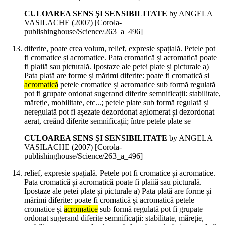
CULOAREA SENS ŞI SENSIBILITATE
by ANGELA
VASILACHE (
2007
)
[Corola-
publishinghouse/Science/263_a_496]
diferite, poate crea volum, relief, expresie spațială. Petele pot
fi cromatice și acromatice. Pata cromatică și acromatică poate
fi plaiiă sau picturală. Ipostaze ale petei plate și picturale a)
Pata plată are forme și mărimi diferite: poate fi cromatică și
acromatică
petele cromatice și acromatice sub formă regulată
pot fi grupate ordonat sugerand diferite semnificații: stabilitate,
măreție, mobilitate, etc...; petele plate sub formă regulată și
neregulată pot fi așezate dezordonat aglomerat și dezordonat
aerat, creând diferite semnificații; între petele plate se
CULOAREA SENS ŞI SENSIBILITATE
by ANGELA
VASILACHE (
2007
)
[Corola-
publishinghouse/Science/263_a_496]
relief, expresie spațială. Petele pot fi cromatice și acromatice.
Pata cromatică și acromatică poate fi plaiiă sau picturală.
Ipostaze ale petei plate și picturale a) Pata plată are forme și
mărimi diferite: poate fi cromatică și acromatică petele
cromatice și
acromatice
sub formă regulată pot fi grupate
ordonat sugerand diferite semnificații: stabilitate, măreție,