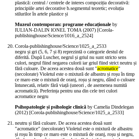
plastică: centrul / centrele de interes compoziția decorativă:
principiile artei decorative b.segmentul teoretic; evoluția
stilurilor în artele plastice și
Muzeul contemporan: programe educaționale
by
IULIAN-DALIN IONEL TOMA (
2007
)
[Corola-
publishinghouse/Science/1016_a_2524]
Corola-publishinghouse/Science/1025_a_2533
negru și gri (5, 6, 7 și 8) reprezintă o categorie destul de
diferită. După Luscher, negrul și griul nu sunt stricto sens
culori, negrul fiind negarea culorii iar griul fiind strict neutru și
fără culoare. De aceea acestea două sunt "
acromatice
"
(necolorate) Violetul este o mixtură de albastru și roșu în timp
ce maro este o mixtură de oranj, roșu și negru, dând o culoare
întunecată, relativ fără viață (uneori , de asemenea numită
acromatică). Preferința pentru una din cele trei culori
acromatice negru
Psihopatologie și psihologie clinică
by Camelia Dindelegan
(
2012
)
[Corola-publishinghouse/Science/1025_a_2533]
neutru și fără culoare. De aceea acestea două sunt
"acromatice" (necolorate) Violetul este o mixtură de albastru
și roșu în timp ce maro este o mixtură de oranj, roșu și negru,