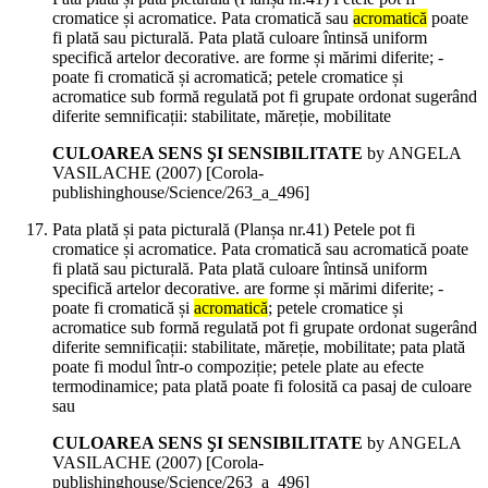
cromatice și acromatice. Pata cromatică sau
acromatică
poate
fi plată sau picturală. Pata plată culoare întinsă uniform
specifică artelor decorative. are forme și mărimi diferite; -
poate fi cromatică și acromatică; petele cromatice și
acromatice sub formă regulată pot fi grupate ordonat sugerând
diferite semnificații: stabilitate, măreție, mobilitate
CULOAREA SENS ŞI SENSIBILITATE
by ANGELA
VASILACHE (
2007
)
[Corola-
publishinghouse/Science/263_a_496]
Pata plată și pata picturală (Planșa nr.41) Petele pot fi
cromatice și acromatice. Pata cromatică sau acromatică poate
fi plată sau picturală. Pata plată culoare întinsă uniform
specifică artelor decorative. are forme și mărimi diferite; -
poate fi cromatică și
acromatică
; petele cromatice și
acromatice sub formă regulată pot fi grupate ordonat sugerând
diferite semnificații: stabilitate, măreție, mobilitate; pata plată
poate fi modul într-o compoziție; petele plate au efecte
termodinamice; pata plată poate fi folosită ca pasaj de culoare
sau
CULOAREA SENS ŞI SENSIBILITATE
by ANGELA
VASILACHE (
2007
)
[Corola-
publishinghouse/Science/263_a_496]