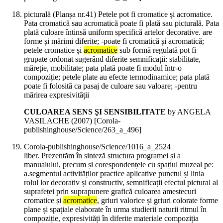
picturală (Planșa nr.41) Petele pot fi cromatice și acromatice.
Pata cromatică sau acromatică poate fi plată sau picturală. Pata
plată culoare întinsă uniform specifică artelor decorative. are
forme și mărimi diferite; -poate fi cromatică și acromatică;
petele cromatice și
acromatice
sub formă regulată pot fi
grupate ordonat sugerând diferite semnificații: stabilitate,
măreție, mobilitate; pata plată poate fi modul într-o
compoziție; petele plate au efecte termodinamice; pata plată
poate fi folosită ca pasaj de culoare sau valoare; -pentru
mărirea expresivității
CULOAREA SENS ŞI SENSIBILITATE
by ANGELA
VASILACHE (
2007
)
[Corola-
publishinghouse/Science/263_a_496]
Corola-publishinghouse/Science/1016_a_2524
liber. Prezentăm în sinteză structura programei și a
manualului, precum și corespondențele cu spațiul muzeal pe:
a.segmentul activităților practice aplicative punctul și linia
rolul lor decorativ și constructiv, semnificații efectul pictural al
suprafeței prin suprapunere grafică culoarea amestecuri
cromatice și
acromatice
, griuri valorice și griuri colorate forme
plane și spațiale elaborate în urma studierii naturii ritmul în
compoziție, expresivități în diferite materiale compoziția