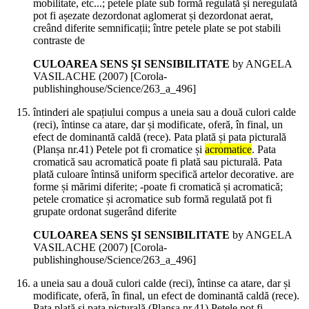
mobilitate, etc...; petele plate sub formă regulată și neregulată
pot fi așezate dezordonat aglomerat și dezordonat aerat,
creând diferite semnificații; între petele plate se pot stabili
contraste de
CULOAREA SENS ŞI SENSIBILITATE
by ANGELA
VASILACHE (
2007
)
[Corola-
publishinghouse/Science/263_a_496]
întinderi ale spațiului compus a uneia sau a două culori calde
(reci), întinse ca atare, dar și modificate, oferă, în final, un
efect de dominantă caldă (rece). Pata plată și pata picturală
(Planșa nr.41) Petele pot fi cromatice și
acromatice
. Pata
cromatică sau acromatică poate fi plată sau picturală. Pata
plată culoare întinsă uniform specifică artelor decorative. are
forme și mărimi diferite; -poate fi cromatică și acromatică;
petele cromatice și acromatice sub formă regulată pot fi
grupate ordonat sugerând diferite
CULOAREA SENS ŞI SENSIBILITATE
by ANGELA
VASILACHE (
2007
)
[Corola-
publishinghouse/Science/263_a_496]
a uneia sau a două culori calde (reci), întinse ca atare, dar și
modificate, oferă, în final, un efect de dominantă caldă (rece).
Pata plată și pata picturală (Planșa nr.41) Petele pot fi