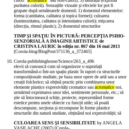
culori “
acromatice
” sau non-culori); 3) saturația (exprimă
puritatea culorii). Senzațiile vizuale și efectele lor pot fi
grupate după următoarele domenii: 1) domeniul elementelor:
forma (cantitatea, calitatea și topica formei); culoarea
(luminozitatea, calitatea și intensitatea culorii); mișcarea
(direcția, ritmul plastic); 2) domeniul structurilor
TIMP ŞI SPAŢIU ÎN PICTURĂ: PERCEPŢIA PSIHO-
SENZORIALĂ A IMAGINII ARTISTICE de
CRISTINA LAURIC în ediţia nr. 867 din 16 mai 2013
[Corola-blog/BlogPost/371136_a_372465]
Corola-publishinghouse/Science/263_a_496
elevii să cunoască cum să organizeze o suprafață
transformând-o într-un spațiu plastic în raport cu structurile
compoziționale studiate, pe baza unor opere de artă sau a unor
creații folclorice; să obțină practic prin combinarea unor
elemente plastice expresivități cromatice sau
acromatice
noi,
urmărind exprimarea unor idei, sentimente personale, etc.; să
știe să întocmească schițe, proiecte, reprezentând forme
estetice pentru unele obiecte cu funcții utile; să poată
descompune, secționa și recompune în forme plastice
structurile din natură studiate, obținând noi expresivității; să
CULOAREA SENS ŞI SENSIBILITATE
by ANGELA
VASILACHE (
2007
)
[Corola-