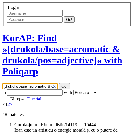
Login
Go!
KorAP: Find
»[drukola/base=acromatic &
drukola/pos=adjective]« with
Poliqarp
Go!
in
with
Glimpse
Tutorial
<
1
2
>
48
matches
Corola-journal/Journalistic/14119_a_15444
Ioan este un artist cu o energie morală și cu o putere de