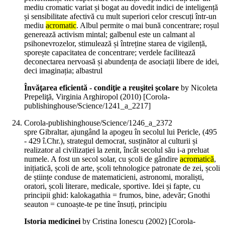
mediu cromatic variat și bogat au dovedit indici de inteligență
și sensibilitate afectivă cu mult superiori celor crescuți într-un
mediu
acromatic
. Albul permite o mai bună concentrare; roșul
generează activism mintal; galbenul este un calmant al
psihonevrozelor, stimulează și întreține starea de vigilență,
sporește capacitatea de concentrare; verdele facilitează
deconectarea nervoasă și abundența de asociații libere de idei,
deci imaginația; albastrul
Învăţarea eficientă - condiţie a reuşitei şcolare
by Nicoleta
Prepeliţă, Virginia Arghiropol (
2010
)
[Corola-
publishinghouse/Science/1241_a_2217]
Corola-publishinghouse/Science/1246_a_2372
spre Gibraltar, ajungând la apogeu în secolul lui Pericle, (495
- 429 î.Chr.), strategul democrat, susținător al culturii și
realizator al civilizației la zenit, încât secolul său i-a preluat
numele. A fost un secol solar, cu școli de gândire
acromatică
,
inițiatică, școli de arte, școli tehnologice patronate de zei, școli
de științe conduse de matematicieni, astronomi, moraliști,
oratori, școli literare, medicale, sportive. Idei și fapte, cu
principii ghid: kalokagathia = frumos, bine, adevăr; Gnothi
seauton = cunoaște-te pe tine însuți, principiu
Istoria medicinei
by Cristina Ionescu (
2002
)
[Corola-