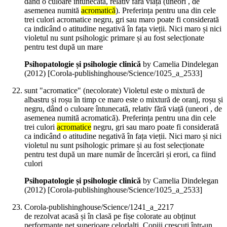
dând o culoare întunecată, relativ fără viață (uneori , de
asemenea numită
acromatică
). Preferința pentru una din cele
trei culori acromatice negru, gri sau maro poate fi considerată
ca indicând o atitudine negativă în fața vieții. Nici maro și nici
violetul nu sunt psihologic primare și au fost selecționate
pentru test după un mare
Psihopatologie și psihologie clinică
by Camelia Dindelegan
(
2012
)
[Corola-publishinghouse/Science/1025_a_2533]
sunt "acromatice" (necolorate) Violetul este o mixtură de
albastru și roșu în timp ce maro este o mixtură de oranj, roșu și
negru, dând o culoare întunecată, relativ fără viață (uneori , de
asemenea numită acromatică). Preferința pentru una din cele
trei culori
acromatice
negru, gri sau maro poate fi considerată
ca indicând o atitudine negativă în fața vieții. Nici maro și nici
violetul nu sunt psihologic primare și au fost selecționate
pentru test după un mare număr de încercări și erori, ca fiind
culori
Psihopatologie și psihologie clinică
by Camelia Dindelegan
(
2012
)
[Corola-publishinghouse/Science/1025_a_2533]
Corola-publishinghouse/Science/1241_a_2217
de rezolvat acasă și în clasă pe fișe colorate au obținut
performanțe net superioare celorlalți. Copiii crescuți într-un