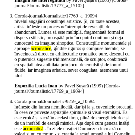
Imagini ale interregnului
by Pavel Șușară (
2003
)
[Corola-
journal/Journalistic/13777_a_15102]
Corola-journal/Journalistic/17769_a_19094
nivelul angajării conștiinței artistice. Și, cu toate acestea,
artista trăiește un proces neîntrerupt de revelații, de
abandonuri. Lumea să este multiplă, fragmentată formal și
dispersa stilistic, proaspătă prin începutul continuu și deja
cunoscută ca imagine sinoptica. Construcțiile monumentale și
aproape
acromatice
, gîndite riguros și compuse hieratic, se
învecinează direct cu arhitecturile cromatice pure, desenul cu
o puternică sugestie tridimensională, de sculptor, coabitează
cu spațialitatea anihilata prin jocul de emulsii și de tonuri
fluide, iar imaginea arhaica, sever coagulata, asemenea unui
idol
Expozitia Lucia Ioan
by Pavel Șușară (
1999
)
[Corola-
journal/Journalistic/17769_a_19094]
Corola-journal/Journalistic/9259_a_10584
hrănește din lumea nemijlocită, dar își ia și cuvenitele precauții
în ceea ce privește aspirațiile spirituale și visul eternității. Ea
este eroică și sacră în același timp, plină de energii telurice și
de un inefabil de esență mistică. Așa după cum geneza însăși
este
acromatică
- în zilele creației Dumnezeu lucrează cu
valori și nu cu tonuri - și creația la scară umană a lui Corneliu