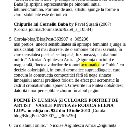
Baba își sprijină reprezentările pe binomul inițial
întuneric/lumină. Pornind de aici, artistul ajunge la forme a
căror stabilitate este definitivă
Chipurile lui Corneliu Baba
by Pavel Șușară (
2007
)
[Corola-journal/Journalistic/9259_a_10584]
Corola-blog/BlogPost/363907_a_365236
mai prețios, uneori sensibilitatea să aproape feminină ajunge la
muzicalități tot mai discrete, de o armonie tot mai savanta, în
care densitatea plastică se împacă, fuzionează, cu diafanul
oniric.” Nicolae Argintescu Amza ,,Siguranța ductului e
magistrală, finețea valorilor de tonuri
acromatice
se îmbină cu
decizia coloriajului, în tonuri cromatice supraadăugate, care
concura la construcția compoziției fără să nege sintaxa
limbajului atonal predilect folosit, de efect pur acromatic în
cadrul cromatismului aparent. Gravurile lui Pintea dobândesc,
datorită unor perceptibile zboruri în albul paginii
POEME ÎN LUMINĂ ŞI CULOARE PORTRET DE
ARTIST – VASILE PINTEA de RODICA ELENA
LUPU în ediţia nr. 922 din 10 iulie 2013
[Corola-
blog/BlogPost/363907_a_365236]
cu diafanul oniric.” Nicolae Argintescu Amza ,,Siguranța