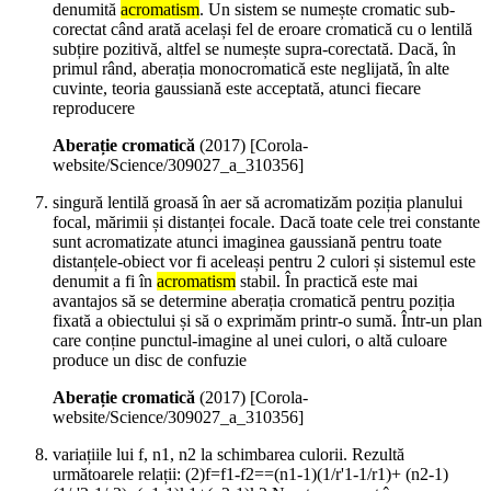
denumită
acromatism
. Un sistem se numește cromatic sub-
corectat când arată același fel de eroare cromatică cu o lentilă
subțire pozitivă, altfel se numește supra-corectată. Dacă, în
primul rând, aberația monocromatică este neglijată, în alte
cuvinte, teoria gaussiană este acceptată, atunci fiecare
reproducere
Aberație cromatică
(
2017
)
[Corola-
website/Science/309027_a_310356]
singură lentilă groasă în aer să acromatizăm poziția planului
focal, mărimii și distanței focale. Dacă toate cele trei constante
sunt acromatizate atunci imaginea gaussiană pentru toate
distanțele-obiect vor fi aceleași pentru 2 culori și sistemul este
denumit a fi în
acromatism
stabil. În practică este mai
avantajos să se determine aberația cromatică pentru poziția
fixată a obiectului și să o exprimăm printr-o sumă. Într-un plan
care conține punctul-imagine al unei culori, o altă culoare
produce un disc de confuzie
Aberație cromatică
(
2017
)
[Corola-
website/Science/309027_a_310356]
variațiile lui f, n1, n2 la schimbarea culorii. Rezultă
următoarele relații: (2)f=f1-f2==(n1-1)(1/r'1-1/r1)+ (n2-1)