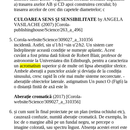
a) trasarea axelor AB și CD apoi construirea cercului; b)
trasarea arcelor de cerc din capetele diametrelor; c
CULOAREA SENS ŞI SENSIBILITATE
by ANGELA
VASILACHE (
2007
)
[Corola-
publishinghouse/Science/263_a_496]
Corola-website/Science/309027_a_310356
incidentă. Astfel, sin u'1/h1=sin u'2/h2. Un sistem care
îndeplinește această condiție se numește aplantic. Acest
cuvânt a fost prima dată folosit de Robert Blair, profesor de
astronomie la Universiatea din Edinburgh, pentru a caracteriza
un
acromatism
superior și de multe ori lipsa aberațiilor sferice.
Ambele aberații a punctelor axiale și deviația de la condiția
sinusului, cresc rapid în cele mai multe sisteme necorectate. -
aberațiile obiectelor laterale. astigmatism Un punct O (Fig6) la
o distanță finită de axă este în
Aberație cromatică
(
2017
)
[Corola-
website/Science/309027_a_310356]
și cum sunt în final proiectate pe un plan (retina ochiului etc),
cauzează confuzie, numită aberație cromatică. De exemplu, în
loc de o margine albă pe un fundal negru, se percepe o
imagine colorată, sau spectru îngust. Absența acestei erori este