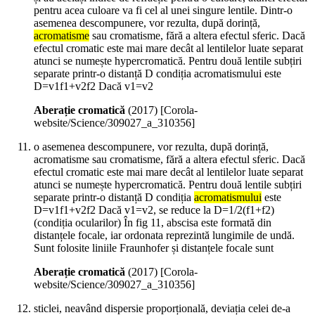
pentru acea culoare va fi cel al unei singure lentile. Dintr-o
asemenea descompunere, vor rezulta, după dorință,
acromatisme
sau cromatisme, fără a altera efectul sferic. Dacă
efectul cromatic este mai mare decât al lentilelor luate separat
atunci se numește hypercromatică. Pentru două lentile subțiri
separate printr-o distanță D condiția acromatismului este
D=v1f1+v2f2 Dacă v1=v2
Aberație cromatică
(
2017
)
[Corola-
website/Science/309027_a_310356]
o asemenea descompunere, vor rezulta, după dorință,
acromatisme sau cromatisme, fără a altera efectul sferic. Dacă
efectul cromatic este mai mare decât al lentilelor luate separat
atunci se numește hypercromatică. Pentru două lentile subțiri
separate printr-o distanță D condiția
acromatismului
este
D=v1f1+v2f2 Dacă v1=v2, se reduce la D=1/2(f1+f2)
(condiția ocularilor) În fig 11, abscisa este formată din
distanțele focale, iar ordonata reprezintă lungimile de undă.
Sunt folosite liniile Fraunhofer și distanțele focale sunt
Aberație cromatică
(
2017
)
[Corola-
website/Science/309027_a_310356]
sticlei, neavând dispersie proporțională, deviația celei de-a