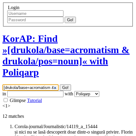
Login
Go!
KorAP: Find
»[drukola/base=acromatism &
drukola/pos=noun]« with
Poliqarp
Go!
in
with
Glimpse
Tutorial
<
1
>
12
matches
Corola-journal/Journalistic/14119_a_15444
și nici nu se lasă descoperit doar dintr-o singură privire. Florin