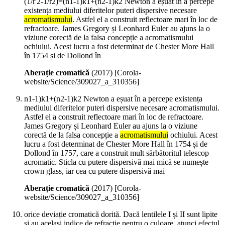
(1/r'2-1/r2)=(n1-1)k1+(n2-1)k2 Newton a eșuat în a percepe
existența mediului diferitelor puteri dispersive necesare
acromatismului
. Astfel el a construit reflectoare mari în loc de
refractoare. James Gregory și Leonhard Euler au ajuns la o
viziune corectă de la falsa concepție a acromatismului
ochiului. Acest lucru a fost determinat de Chester More Hall
în 1754 și de Dollond în
Aberație cromatică
(
2017
)
[Corola-
website/Science/309027_a_310356]
n1-1)k1+(n2-1)k2 Newton a eșuat în a percepe existența
mediului diferitelor puteri dispersive necesare acromatismului.
Astfel el a construit reflectoare mari în loc de refractoare.
James Gregory și Leonhard Euler au ajuns la o viziune
corectă de la falsa concepție a
acromatismului
ochiului. Acest
lucru a fost determinat de Chester More Hall în 1754 și de
Dollond în 1757, care a construit mult sărbătoritul telescop
acromatic. Sticla cu putere dispersivă mai mică se numește
crown glass, iar cea cu putere dispersivă mai
Aberație cromatică
(
2017
)
[Corola-
website/Science/309027_a_310356]
orice deviație cromatică dorită. Dacă lentilele I și II sunt lipite
și au același indice de refracție pentru o culoare, atunci efectul