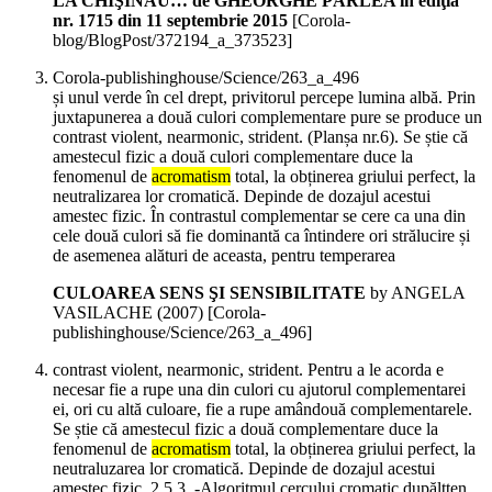
LA CHIŞINĂU… de GHEORGHE PÂRLEA în ediţia
nr. 1715 din 11 septembrie 2015
[Corola-
blog/BlogPost/372194_a_373523]
Corola-publishinghouse/Science/263_a_496
și unul verde în cel drept, privitorul percepe lumina albă. Prin
juxtapunerea a două culori complementare pure se produce un
contrast violent, nearmonic, strident. (Planșa nr.6). Se știe că
amestecul fizic a două culori complementare duce la
fenomenul de
acromatism
total, la obținerea griului perfect, la
neutralizarea lor cromatică. Depinde de dozajul acestui
amestec fizic. În contrastul complementar se cere ca una din
cele două culori să fie dominantă ca întindere ori strălucire și
de asemenea alături de aceasta, pentru temperarea
CULOAREA SENS ŞI SENSIBILITATE
by ANGELA
VASILACHE (
2007
)
[Corola-
publishinghouse/Science/263_a_496]
contrast violent, nearmonic, strident. Pentru a le acorda e
necesar fie a rupe una din culori cu ajutorul complementarei
ei, ori cu altă culoare, fie a rupe amândouă complementarele.
Se știe că amestecul fizic a două complementare duce la
fenomenul de
acromatism
total, la obținerea griului perfect, la
neutraluzarea lor cromatică. Depinde de dozajul acestui
amestec fizic. 2.5.3. -Algoritmul cercului cromatic dupăltten.