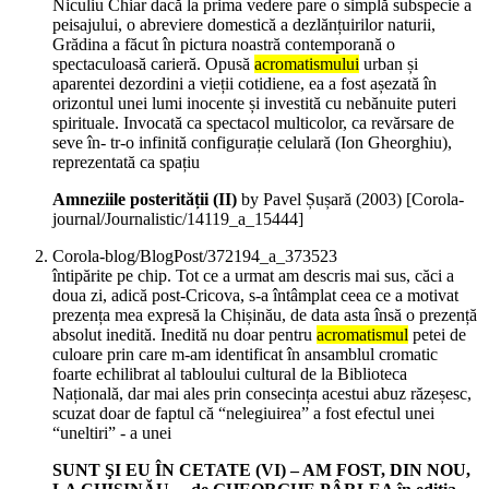
Niculiu Chiar dacă la prima vedere pare o simplă subspecie a
peisajului, o abreviere domestică a dezlănțuirilor naturii,
Grădina a făcut în pictura noastră contemporană o
spectaculoasă carieră. Opusă
acromatismului
urban și
aparentei dezordini a vieții cotidiene, ea a fost așezată în
orizontul unei lumi inocente și investită cu nebănuite puteri
spirituale. Invocată ca spectacol multicolor, ca revărsare de
seve în- tr-o infinită configurație celulară (Ion Gheorghiu),
reprezentată ca spațiu
Amneziile posterității (II)
by Pavel Șușară (
2003
)
[Corola-
journal/Journalistic/14119_a_15444]
Corola-blog/BlogPost/372194_a_373523
întipărite pe chip. Tot ce a urmat am descris mai sus, căci a
doua zi, adică post-Cricova, s-a întâmplat ceea ce a motivat
prezența mea expresă la Chișinău, de data asta însă o prezență
absolut inedită. Inedită nu doar pentru
acromatismul
petei de
culoare prin care m-am identificat în ansamblul cromatic
foarte echilibrat al tabloului cultural de la Biblioteca
Națională, dar mai ales prin consecința acestui abuz răzeșesc,
scuzat doar de faptul că “nelegiuirea” a fost efectul unei
“uneltiri” - a unei
SUNT ŞI EU ÎN CETATE (VI) – AM FOST, DIN NOU,