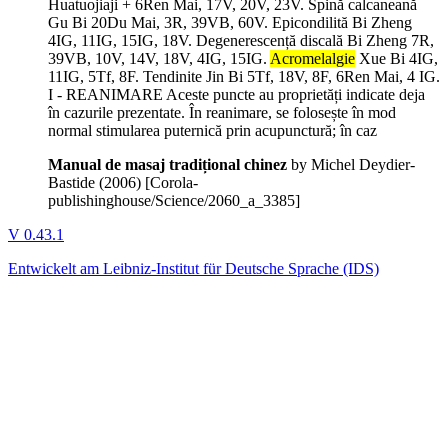
Huatuojiaji + 6Ren Mai, 17V, 20V, 23V. Spină calcaneană
Gu Bi 20Du Mai, 3R, 39VB, 60V. Epicondilită Bi Zheng
4IG, 11IG, 15IG, 18V. Degenerescență discală Bi Zheng 7R,
39VB, 10V, 14V, 18V, 4IG, 15IG.
Acromelalgie
Xue Bi 4IG,
11IG, 5Tf, 8F. Tendinite Jin Bi 5Tf, 18V, 8F, 6Ren Mai, 4 IG.
I - REANIMARE Aceste puncte au proprietăți indicate deja
în cazurile prezentate. În reanimare, se folosește în mod
normal stimularea puternică prin acupunctură; în caz
Manual de masaj tradițional chinez
by Michel Deydier-
Bastide (
2006
)
[Corola-
publishinghouse/Science/2060_a_3385]
V 0.43.1
Entwickelt am Leibniz-Institut für Deutsche Sprache (IDS)