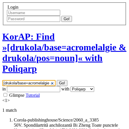
Login
Go!
KorAP: Find
»[drukola/base=acromelalgie &
drukola/pos=noun]« with
Poliqarp
Go!
in
with
Glimpse
Tutorial
<
1
>
1
match
Corola-publishinghouse/Science/2060_a_3385
50V. Spondilartrită anchilozantă Bi Zheng Toate punctele