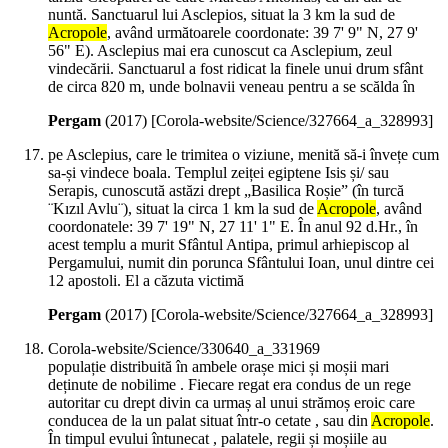
nuntă. Sanctuarul lui Asclepios, situat la 3 km la sud de
Acropole
, având următoarele coordonate: 39 7' 9" N, 27 9'
56" E). Asclepius mai era cunoscut ca Asclepium, zeul
vindecării. Sanctuarul a fost ridicat la finele unui drum sfânt
de circa 820 m, unde bolnavii veneau pentru a se scălda în
Pergam
(
2017
)
[Corola-website/Science/327664_a_328993]
pe Asclepius, care le trimitea o viziune, menită să-i învețe cum
sa-și vindece boala. Templul zeiței egiptene Isis și/ sau
Serapis, cunoscută astăzi drept „Basilica Roșie” (în turcă
¨Kızıl Avlu¨), situat la circa 1 km la sud de
Acropole
, având
coordonatele: 39 7' 19" N, 27 11' 1" E. În anul 92 d.Hr., în
acest templu a murit Sfântul Antipa, primul arhiepiscop al
Pergamului, numit din porunca Sfântului Ioan, unul dintre cei
12 apostoli. El a căzuta victimă
Pergam
(
2017
)
[Corola-website/Science/327664_a_328993]
Corola-website/Science/330640_a_331969
populație distribuită în ambele orașe mici și moșii mari
deținute de nobilime . Fiecare regat era condus de un rege
autoritar cu drept divin ca urmaș al unui strămoș eroic care
conducea de la un palat situat într-o cetate , sau din
Acropole
.
În timpul evului întunecat , palatele, regii și moșiile au