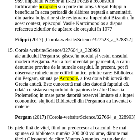
969, împăratul Nicefor al II-lea Focas a reconstruit
fortificațiile
acropolei
și o parte din oraș. Orașul Filippi a
beneficiat în acea perioadă de slăbirea treptată a amenințării
din partea bulgarilor și de revigorarea Imperiului Bizantin. În
acest context, episcopul Vasile Kartzimopolos a dispus
refacerea zidurilor de apărare ale orașului în 1077
Filippi
(
2017
)
[Corola-website/Science/327523_a_328852]
Corola-website/Science/327664_a_328993
ale anticului Pergam se găsesc în nordul și vestul orașului
modern Bergama. Aici a fost inventat pergamentul, a cărui
denumire provine de la numele orașului. În prezent, pot fi
observate ruinele unor edificii antice, printre care: Biblioteca
din Pergam, situată pe
Acropole
, a fost doua bibliotecă din
Grecia antică. Este cunoscută mai ales datorită faptului că,
odată cu sistarea exportului de papirus de către Dinastia
Ptolemeilor, în mare parte datorită rezervei limitate și a luptei
economice, slujitorii Bibliotecii din Pergamon au inventat o
materie
Pergam
(
2017
)
[Corola-website/Science/327664_a_328993]
piele fină de vițel, fiind un predecesor al calcului. Se mai
spunea că biblioteca număra 200.000 volume, dăruite mai
târziu Cleopatrei de către Marcus Antonius, ca un dar de