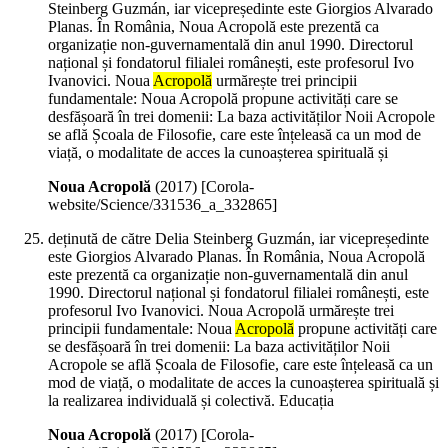
Steinberg Guzmán, iar vicepreședinte este Giorgios Alvarado
Planas. În România, Noua Acropolă este prezentă ca
organizație non-guvernamentală din anul 1990. Directorul
național și fondatorul filialei românești, este profesorul Ivo
Ivanovici. Noua
Acropolă
urmărește trei principii
fundamentale: Noua Acropolă propune activități care se
desfășoară în trei domenii: La baza activităților Noii Acropole
se află Școala de Filosofie, care este înțeleasă ca un mod de
viață, o modalitate de acces la cunoașterea spirituală și
Noua Acropolă
(
2017
)
[Corola-
website/Science/331536_a_332865]
deținută de către Delia Steinberg Guzmán, iar vicepreședinte
este Giorgios Alvarado Planas. În România, Noua Acropolă
este prezentă ca organizație non-guvernamentală din anul
1990. Directorul național și fondatorul filialei românești, este
profesorul Ivo Ivanovici. Noua Acropolă urmărește trei
principii fundamentale: Noua
Acropolă
propune activități care
se desfășoară în trei domenii: La baza activităților Noii
Acropole se află Școala de Filosofie, care este înțeleasă ca un
mod de viață, o modalitate de acces la cunoașterea spirituală și
la realizarea individuală și colectivă. Educația
Noua Acropolă
(
2017
)
[Corola-