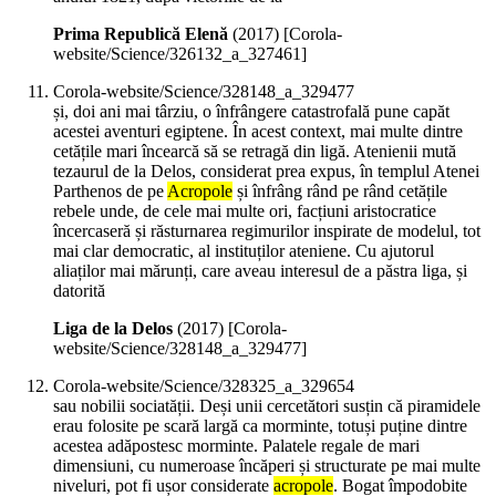
Prima Republică Elenă
(
2017
)
[Corola-
website/Science/326132_a_327461]
Corola-website/Science/328148_a_329477
și, doi ani mai târziu, o înfrângere catastrofală pune capăt
acestei aventuri egiptene. În acest context, mai multe dintre
cetățile mari încearcă să se retragă din ligă. Atenienii mută
tezaurul de la Delos, considerat prea expus, în templul Atenei
Parthenos de pe
Acropole
și înfrâng rând pe rând cetățile
rebele unde, de cele mai multe ori, facțiuni aristocratice
încercaseră și răsturnarea regimurilor inspirate de modelul, tot
mai clar democratic, al instituților ateniene. Cu ajutorul
aliaților mai mărunți, care aveau interesul de a păstra liga, și
datorită
Liga de la Delos
(
2017
)
[Corola-
website/Science/328148_a_329477]
Corola-website/Science/328325_a_329654
sau nobilii sociatății. Deși unii cercetători susțin că piramidele
erau folosite pe scară largă ca morminte, totuși puține dintre
acestea adăpostesc morminte. Palatele regale de mari
dimensiuni, cu numeroase încăperi și structurate pe mai multe
niveluri, pot fi ușor considerate
acropole
. Bogat împodobite