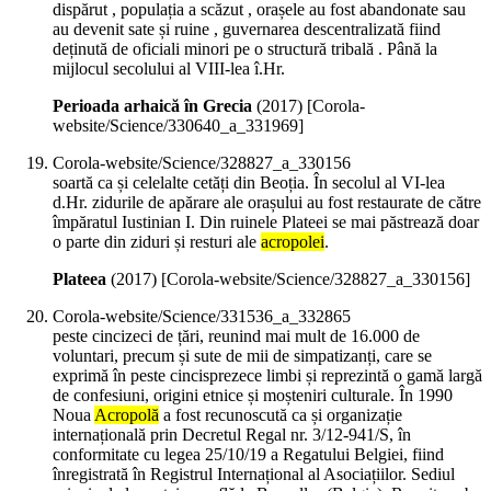
dispărut , populația a scăzut , orașele au fost abandonate sau
au devenit sate și ruine , guvernarea descentralizată fiind
deținută de oficiali minori pe o structură tribală . Până la
mijlocul secolului al VIII-lea î.Hr.
Perioada arhaică în Grecia
(
2017
)
[Corola-
website/Science/330640_a_331969]
Corola-website/Science/328827_a_330156
soartă ca și celelalte cetăți din Beoția. În secolul al VI-lea
d.Hr. zidurile de apărare ale orașului au fost restaurate de către
împăratul Iustinian I. Din ruinele Plateei se mai păstrează doar
o parte din ziduri și resturi ale
acropolei
.
Plateea
(
2017
)
[Corola-website/Science/328827_a_330156]
Corola-website/Science/331536_a_332865
peste cincizeci de țări, reunind mai mult de 16.000 de
voluntari, precum și sute de mii de simpatizanți, care se
exprimă în peste cincisprezece limbi și reprezintă o gamă largă
de confesiuni, origini etnice și moșteniri culturale. În 1990
Noua
Acropolă
a fost recunoscută ca și organizație
internațională prin Decretul Regal nr. 3/12-941/S, în
conformitate cu legea 25/10/19 a Regatului Belgiei, fiind
înregistrată în Registrul Internațional al Asociațiilor. Sediul