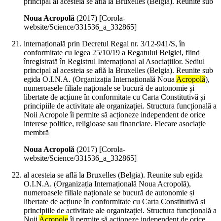
principal al acesteia se află la Bruxelles (Belgia). Reunite sub
Noua Acropolă
(
2017
)
[Corola-
website/Science/331536_a_332865]
internațională prin Decretul Regal nr. 3/12-941/S, în
conformitate cu legea 25/10/19 a Regatului Belgiei, fiind
înregistrată în Registrul Internațional al Asociațiilor. Sediul
principal al acesteia se află la Bruxelles (Belgia). Reunite sub
egida O.I.N.A. (Organizația Internațională Noua
Acropolă
),
numeroasele filiale naționale se bucură de autonomie și
libertate de acțiune în conformitate cu Carta Constitutivă și
principiile de activitate ale organizației. Structura funcțională a
Noii Acropole îi permite să acționeze independent de orice
interese politice, religioase sau financiare. Fiecare asociație
membră
Noua Acropolă
(
2017
)
[Corola-
website/Science/331536_a_332865]
al acesteia se află la Bruxelles (Belgia). Reunite sub egida
O.I.N.A. (Organizația Internațională Noua Acropolă),
numeroasele filiale naționale se bucură de autonomie și
libertate de acțiune în conformitate cu Carta Constitutivă și
principiile de activitate ale organizației. Structura funcțională a
Noii
Acropole
îi permite să acționeze independent de orice