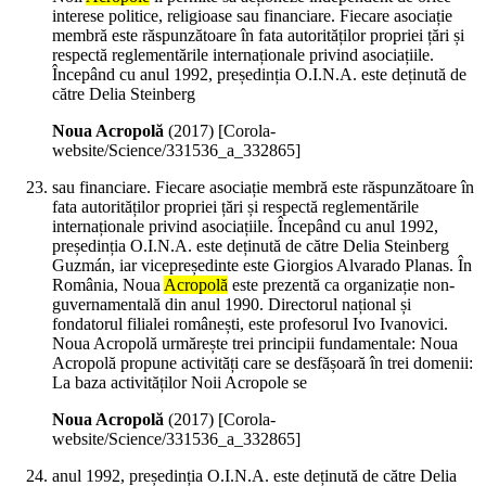
interese politice, religioase sau financiare. Fiecare asociație
membră este răspunzătoare în fata autorităților propriei țări și
respectă reglementările internaționale privind asociațiile.
Începând cu anul 1992, președinția O.I.N.A. este deținută de
către Delia Steinberg
Noua Acropolă
(
2017
)
[Corola-
website/Science/331536_a_332865]
sau financiare. Fiecare asociație membră este răspunzătoare în
fata autorităților propriei țări și respectă reglementările
internaționale privind asociațiile. Începând cu anul 1992,
președinția O.I.N.A. este deținută de către Delia Steinberg
Guzmán, iar vicepreședinte este Giorgios Alvarado Planas. În
România, Noua
Acropolă
este prezentă ca organizație non-
guvernamentală din anul 1990. Directorul național și
fondatorul filialei românești, este profesorul Ivo Ivanovici.
Noua Acropolă urmărește trei principii fundamentale: Noua
Acropolă propune activități care se desfășoară în trei domenii:
La baza activităților Noii Acropole se
Noua Acropolă
(
2017
)
[Corola-
website/Science/331536_a_332865]
anul 1992, președinția O.I.N.A. este deținută de către Delia