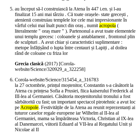
au început să-l construiască la Atena în 447 i.en. și l-au
finalizat 15 ani mai târziu . Că toate orașele- state grecești ,
atenienii construiau templele lor cele mai impresionante în
vârful celui mai înalt punct din oraș , numit
acropola
(
literalmente " oraș mare " ). Partenonul a avut toate elementele
unui templu grecesc : coloanele și antablament , frontonul plin
de sculpturi . A avut chiar și caracteristici suplimentare :
metope înfățișând o lupta între centauri și Lapiți , al doilea
rând de coloane cu friza lor
Grecia clasică
(
2017
)
[Corola-
website/Science/320929_a_322258]
Corola-website/Science/315454_a_316783
la 27 octombrie, prințul moștenitor, Constantin s-a căsătorit la
Atena cu prințesa Sofia a Prusiei, fiica kaiserului Frederick al
III-lea al Germaniei. Căsătoria moștenitorului tronului a fost
sărbătorită cu fast; un important spectacol pirotehnic a avut loc
pe
Acropole
. Festivitățile de la Atena au reunit reprezentanți ai
tuturor caselor regale europene iar Wilhelm al II-lea al
Germaniei, mama sa împărăteasa Victoria, Christian al IX-lea
al Danemarcei, viitorii Eduard al VII-lea al Regatului Unit și
Nicolae al II