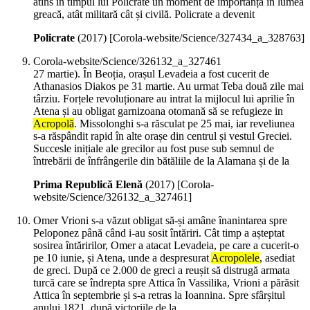
atins în timpul lui Policrate un moment de importanță în lumea
greacă, atât militară cât și civilă. Policrate a devenit
Policrate
(
2017
)
[Corola-website/Science/327434_a_328763]
Corola-website/Science/326132_a_327461
27 martie). În Beoția, orașul Levadeia a fost cucerit de
Athanasios Diakos pe 31 martie. Au urmat Teba două zile mai
târziu. Forțele revoluționare au intrat la mijlocul lui aprilie în
Atena și au obligat garnizoana otomană să se refugieze in
Acropolă
. Missolonghi s-a răsculat pe 25 mai, iar reveliunea
s-a răspândit rapid în alte orașe din centrul și vestul Greciei.
Succesle inițiale ale grecilor au fost puse sub semnul de
întrebării de înfrângerile din bătăliile de la Alamana și de la
Prima Republică Elenă
(
2017
)
[Corola-
website/Science/326132_a_327461]
Omer Vrioni s-a văzut obligat să-și amâne înanintarea spre
Peloponez până când i-au sosit întăriri. Cât timp a așteptat
sosirea întăririlor, Omer a atacat Levadeia, pe care a cucerit-o
pe 10 iunie, și Atena, unde a despresurat
Acropolele
, asediat
de greci. După ce 2.000 de greci a reușit să distrugă armata
turcă care se îndrepta spre Attica în Vassilika, Vrioni a părăsit
Attica în septembrie și s-a retras la Ioannina. Spre sfârșitul
anului 1821, după victoriile de la