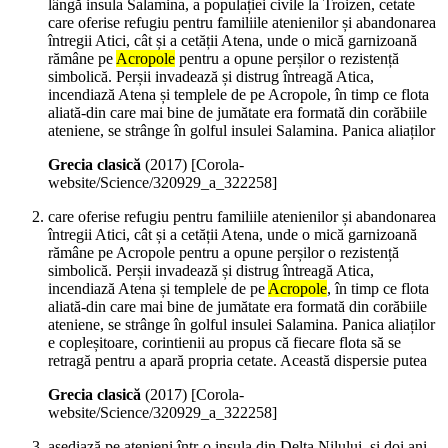
lângă insula Salamina, a populației civile la Troizen, cetate
care oferise refugiu pentru familiile atenienilor și abandonarea
întregii Atici, cât și a cetății Atena, unde o mică garnizoană
rămâne pe
Acropole
pentru a opune perșilor o rezistență
simbolică. Perșii invadează și distrug întreagă Atica,
incendiază Atena și templele de pe Acropole, în timp ce flota
aliată-din care mai bine de jumătate era formată din corăbiile
ateniene, se strânge în golful insulei Salamina. Panica aliaților
Grecia clasică
(
2017
)
[Corola-
website/Science/320929_a_322258]
care oferise refugiu pentru familiile atenienilor și abandonarea
întregii Atici, cât și a cetății Atena, unde o mică garnizoană
rămâne pe Acropole pentru a opune perșilor o rezistență
simbolică. Perșii invadează și distrug întreagă Atica,
incendiază Atena și templele de pe
Acropole
, în timp ce flota
aliată-din care mai bine de jumătate era formată din corăbiile
ateniene, se strânge în golful insulei Salamina. Panica aliaților
e copleșitoare, corintienii au propus că fiecare flota să se
retragă pentru a apară propria cetate. Această dispersie putea
Grecia clasică
(
2017
)
[Corola-
website/Science/320929_a_322258]
asediază pe atenieni într-o insula din Delta Nilului, și doi ani