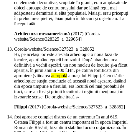
cu elemente decorative, scupltate în granit, erau amplasate de
obicei aproape de centru orașului dar pe lângă regi, mai
adăposteau demnitari si elita populației. Maiașii erau pricepuți
în prelucrarea pietrei, tăiau piatra în blocuri și o șlefuiau. La
început atât
Arhitectura mesoamericană
(
2017
)
[Corola-
website/Science/328325_a_329654]
Corola-website/Science/327523_a_328852
Hr, pe același loc este atestată arheologic o nouă fază de
locuire, aparținând epocii bronzului. După abandonarea
definitivă a vechii așezări, un nou nucleu de locuire și-a făcut
apariția, în jurul anului 700 î.Hr., pe colina fortificată din
apropiere (viitoarea
acropolă
a orașului Filippi). Cercetările
arheologice susțin concluzia că această nouă așezare, datând
din epoca timpurie a fierului, era locuită cel mai probabil de
traci, care au fost și primii locuitori ai regiunii menționați în
izvoarele scrise. De origine tracă s-
Filippi
(
2017
)
[Corola-website/Science/327523_a_328852]
fost aproape complet distrus de un cutremur în anul 619.
Cetatea Filippi a fost un centru important și în epoca Imperiul
Roman de Răsărit, bizantinii stabilind acolo o garnizoană. În