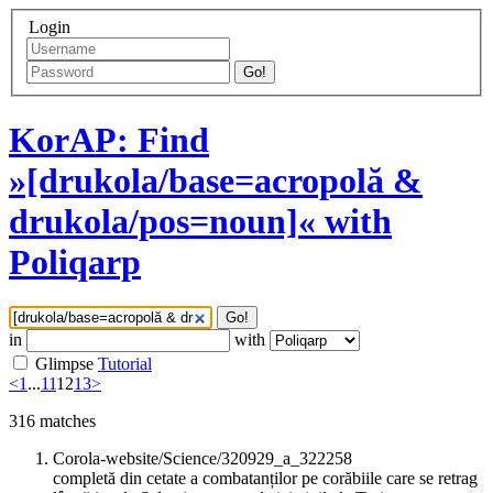
Login
Go!
KorAP: Find
»[drukola/base=acropolă &
drukola/pos=noun]« with
Poliqarp
Go!
in
with
Glimpse
Tutorial
<
1
...
11
12
13
>
316
matches
Corola-website/Science/320929_a_322258
completă din cetate a combatanților pe corăbiile care se retrag