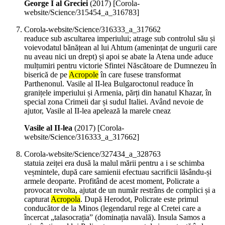
George I al Greciei
(
2017
)
[Corola-
website/Science/315454_a_316783]
Corola-website/Science/316333_a_317662
readuce sub ascultarea imperiului; atrage sub controlul său și
voievodatul bănățean al lui Ahtum (amenințat de ungurii care
nu aveau nici un drept) și apoi se abate la Atena unde aduce
mulțumiri pentru victorie Sfintei Născătoare de Dumnezeu în
biserică de pe
Acropole
în care fusese transformat
Parthenonul. Vasile al II-lea Bulgaroctonul readuce în
granițele imperiului și Armenia, părți din hanatul Khazar, în
special zona Crimeii dar și sudul Italiei. Având nevoie de
ajutor, Vasile al II-lea apelează la marele cneaz
Vasile al II-lea
(
2017
)
[Corola-
website/Science/316333_a_317662]
Corola-website/Science/327434_a_328763
statuia zeiței era dusă la malul mării pentru a i se schimba
veșmintele, după care samienii efectuau sacrificii lăsându-și
armele deoparte. Profitând de acest moment, Policrate a
provocat revolta, ajutat de un număr restrâns de complici și a
capturat
Acropola
. După Herodot, Policrate este primul
conducător de la Minos (legendarul rege al Cretei care a
încercat „talasocrația” (dominația navală). Insula Samos a