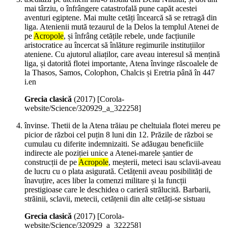
mai târziu, o înfrângere catastrofală pune capăt acestei
aventuri egiptene. Mai multe cetăți încearcă să se retragă din
liga. Atenienii mută tezaurul de la Delos la templul Atenei de
pe
Acropole
, și înfrâng cetățile rebele, unde facțiunile
aristocratice au încercat să înlăture regimurile instituțiilor
ateniene. Cu ajutorul aliaților, care aveau interesul să mențină
liga, și datorită flotei importante, Atena învinge răscoalele de
la Thasos, Samos, Colophon, Chalcis și Eretria până în 447
i.en
Grecia clasică
(
2017
)
[Corola-
website/Science/320929_a_322258]
învinse. Thetii de la Atena trăiau pe cheltuiala flotei mereu pe
picior de război cel puțin 8 luni din 12. Prăzile de război se
cumulau cu diferite indemnizaiti. Se adăugau beneficiile
indirecte ale poziției unice a Atenei-marele șantier de
construcții de pe
Acropole
, meșterii, meteci isau sclavii-aveau
de lucru cu o plata asigurată. Cetățenii aveau posibilități de
înavuțire, aces liber la comenzi militare și la funcții
prestigioase care le deschidea o carieră strălucită. Barbarii,
străinii, sclavii, metecii, cetățenii din alte cetăți-se sistuau
Grecia clasică
(
2017
)
[Corola-
website/Science/320929_a_322258]