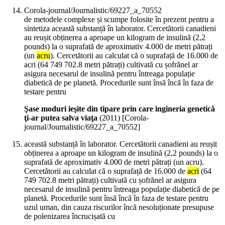
Corola-journal/Journalistic/69227_a_70552
de metodele complexe și scumpe folosite în prezent pentru a
sintetiza această substanță în laborator. Cercetătorii canadieni
au reușit obținerea a aproape un kilogram de insulină (2,2
pounds) la o suprafată de aproximativ 4.000 de metri pătrați
(un
acru
). Cercetătorii au calculat că o suprafață de 16.000 de
acri (64 749 702.8 metri pătrați) cultivată cu șofrănel ar
asigura necesarul de insulină pentru întreaga populație
diabetică de pe planetă. Procedurile sunt însă încă în faza de
testare pentru
Şase moduri ieşite din tipare prin care ingineria genetică
ţi-ar putea salva viaţa
(
2011
)
[Corola-
journal/Journalistic/69227_a_70552]
această substanță în laborator. Cercetătorii canadieni au reușit
obținerea a aproape un kilogram de insulină (2,2 pounds) la o
suprafată de aproximativ 4.000 de metri pătrați (un acru).
Cercetătorii au calculat că o suprafață de 16.000 de
acri
(64
749 702.8 metri pătrați) cultivată cu șofrănel ar asigura
necesarul de insulină pentru întreaga populație diabetică de pe
planetă. Procedurile sunt însă încă în faza de testare pentru
uzul uman, din cauza riscurilor încă nesoluționate presupuse
de polenizarea încrucișată cu