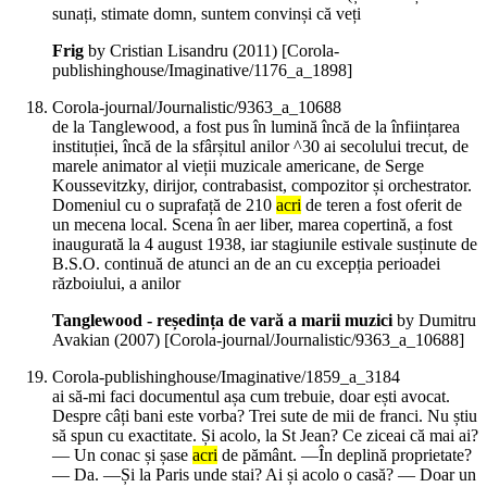
sunați, stimate domn, suntem convinși că veți
Frig
by Cristian Lisandru (
2011
)
[Corola-
publishinghouse/Imaginative/1176_a_1898]
Corola-journal/Journalistic/9363_a_10688
de la Tanglewood, a fost pus în lumină încă de la înființarea
instituției, încă de la sfârșitul anilor ^30 ai secolului trecut, de
marele animator al vieții muzicale americane, de Serge
Koussevitzky, dirijor, contrabasist, compozitor și orchestrator.
Domeniul cu o suprafață de 210
acri
de teren a fost oferit de
un mecena local. Scena în aer liber, marea copertină, a fost
inaugurată la 4 august 1938, iar stagiunile estivale susținute de
B.S.O. continuă de atunci an de an cu excepția perioadei
războiului, a anilor
Tanglewood - reședința de vară a marii muzici
by Dumitru
Avakian (
2007
)
[Corola-journal/Journalistic/9363_a_10688]
Corola-publishinghouse/Imaginative/1859_a_3184
ai să-mi faci documentul așa cum trebuie, doar ești avocat.
Despre câți bani este vorba? Trei sute de mii de franci. Nu știu
să spun cu exactitate. Și acolo, la St Jean? Ce ziceai că mai ai?
— Un conac și șase
acri
de pământ. —În deplină proprietate?
— Da. —Și la Paris unde stai? Ai și acolo o casă? — Doar un