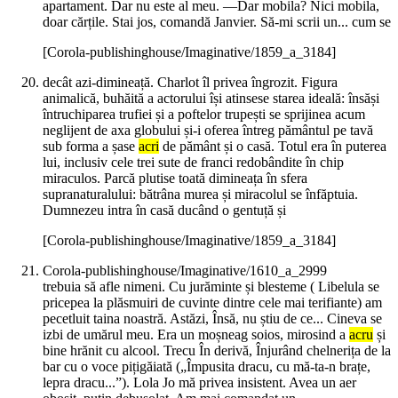
apartament. Dar nu este al meu. —Dar mobila? Nici mobila,
doar cărțile. Stai jos, comandă Janvier. Să-mi scrii un... cum se
[Corola-publishinghouse/Imaginative/1859_a_3184]
decât azi-dimineață. Charlot îl privea îngrozit. Figura
animalică, buhăită a actorului își atinsese starea ideală: însăși
întruchiparea trufiei și a poftelor trupești se sprijinea acum
neglijent de axa globului și-i oferea întreg pământul pe tavă
sub forma a șase
acri
de pământ și o casă. Totul era în puterea
lui, inclusiv cele trei sute de franci redobândite în chip
miraculos. Parcă plutise toată dimineața în sfera
supranaturalului: bătrâna murea și miracolul se înfăptuia.
Dumnezeu intra în casă ducând o gentuță și
[Corola-publishinghouse/Imaginative/1859_a_3184]
Corola-publishinghouse/Imaginative/1610_a_2999
trebuia să afle nimeni. Cu jurăminte și blesteme ( Libelula se
pricepea la plăsmuiri de cuvinte dintre cele mai terifiante) am
pecetluit taina noastră. Astăzi, Însă, nu știu de ce... Cineva se
izbi de umărul meu. Era un moșneag soios, mirosind a
acru
și
bine hrănit cu alcool. Trecu În derivă, Înjurând chelnerița de la
bar cu o voce pițigăiată („Împusita dracu, cu mă-ta-n brațe,
lepra dracu...”). Lola Jo mă privea insistent. Avea un aer