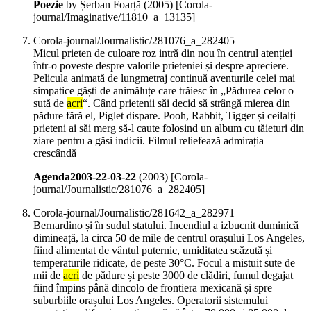
Poezie
by Șerban Foarță (
2005
)
[Corola-
journal/Imaginative/11810_a_13135]
Corola-journal/Journalistic/281076_a_282405
Micul prieten de culoare roz intră din nou în centrul atenției
într-o poveste despre valorile prieteniei și despre apreciere.
Pelicula animată de lungmetraj continuă aventurile celei mai
simpatice găști de animăluțe care trăiesc în „Pădurea celor o
sută de
acri
“. Când prietenii săi decid să strângă mierea din
pădure fără el, Piglet dispare. Pooh, Rabbit, Tigger și ceilalți
prieteni ai săi merg să-l caute folosind un album cu tăieturi din
ziare pentru a găsi indicii. Filmul reliefează admirația
crescândă
Agenda2003-22-03-22
(
2003
)
[Corola-
journal/Journalistic/281076_a_282405]
Corola-journal/Journalistic/281642_a_282971
Bernardino și în sudul statului. Incendiul a izbucnit duminică
dimineață, la circa 50 de mile de centrul orașului Los Angeles,
fiind alimentat de vântul puternic, umiditatea scăzută și
temperaturile ridicate, de peste 30°C. Focul a mistuit sute de
mii de
acri
de pădure și peste 3000 de clădiri, fumul degajat
fiind împins până dincolo de frontiera mexicană și spre
suburbiile orașului Los Angeles. Operatorii sistemului