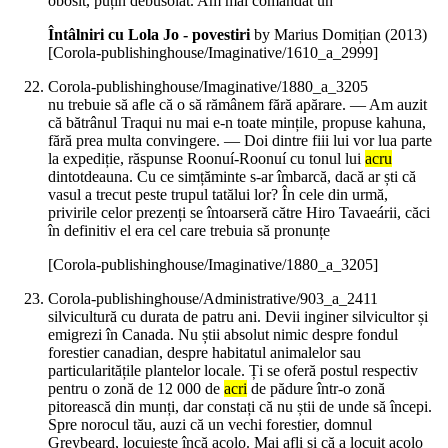
obosit, puțin debusolat. Am mai comandat un
Întâlniri cu Lola Jo - povestiri
by Marius Domițian (
2013
)
[Corola-publishinghouse/Imaginative/1610_a_2999]
Corola-publishinghouse/Imaginative/1880_a_3205
nu trebuie să afle că o să rămânem fără apărare. — Am auzit
că bătrânul Traqui nu mai e-n toate mințile, propuse kahuna,
fără prea multa convingere. — Doi dintre fiii lui vor lua parte
la expediție, răspunse Roonuí-Roonuí cu tonul lui
acru
dintotdeauna. Cu ce simțăminte s-ar îmbarcă, dacă ar ști că
vasul a trecut peste trupul tatălui lor? În cele din urmă,
privirile celor prezenți se întoarseră către Hiro Tavaeárii, căci
în definitiv el era cel care trebuia să pronunțe
[Corola-publishinghouse/Imaginative/1880_a_3205]
Corola-publishinghouse/Administrative/903_a_2411
silvicultură cu durata de patru ani. Devii inginer silvicultor și
emigrezi în Canada. Nu știi absolut nimic despre fondul
forestier canadian, despre habitatul animalelor sau
particularitățile plantelor locale. Ți se oferă postul respectiv
pentru o zonă de 12 000 de
acri
de pădure într-o zonă
pitorească din munți, dar constați că nu știi de unde să începi.
Spre norocul tău, auzi că un vechi forestier, domnul
Greybeard, locuiește încă acolo. Mai afli și că a locuit acolo