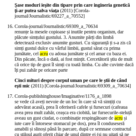
Şase moduri ieşite din tipare prin care ingineria genetică
ţi-ar putea salva viaţa
(
2011
)
[Corola-
journal/Journalistic/69227_a_70552]
Corola-journal/Journalistic/69309_a_70634
renunțe la mesele copioase și inutile pentru organism, dar
plăcute simțului gustului. 3. Anumite părți din limbă
detectează exclusiv anumite gusturi. Cu siguranță ți s-a zis că
simți gustul dulce cu vârful limbii, gustul sărat cu prima
jumătate, cel
acru
cu adoua jumătate și cel amar cu baza ei.
Din păcate, încă o dată, ai fost mințit. Cercetătorii știu de mult
că orice tip de gust îl simți cu toată limba. Cu alte cuvinte dacă
îți pui zahăr pe oricare parte
Cinci mituri despre corpul uman pe care le ştii de când
eşti mic
(
2011
)
[Corola-journal/Journalistic/69309_a_70634]
Corola-publishinghouse/Imaginative/1176_a_1898
se vede că aveți nevoie de un loc în care să vă simțiți cu
adevărat acasă), prea îi oferiseră cafele și fursecuri (cafeaua
avea prea mult zahăr, ceașca era ciobită, iar fursecurile-steluță
aveau un gust ciudat, o combinație respingătoare de
acru
și
iute care îi întorsese stomacul pe dos), prea îl conduseseră
amabili și slinoși până în parcare, după ce semnase contractul
cu stiloul aurit oferit chiar de unul dintre ei (și nu uitați să ne