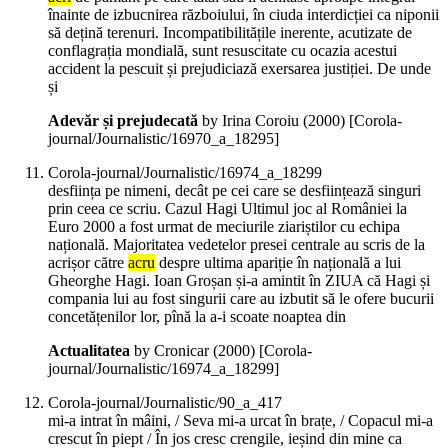
înainte de izbucnirea războiului, în ciuda interdicției ca niponii
să dețină terenuri. Incompatibilitățile inerente, acutizate de
conflagrația mondială, sunt resuscitate cu ocazia acestui
accident la pescuit și prejudiciază exersarea justiției. De unde
și
Adevăr și prejudecată
by Irina Coroiu (
2000
)
[Corola-
journal/Journalistic/16970_a_18295]
Corola-journal/Journalistic/16974_a_18299
desființa pe nimeni, decât pe cei care se desființează singuri
prin ceea ce scriu. Cazul Hagi Ultimul joc al României la
Euro 2000 a fost urmat de meciurile ziariștilor cu echipa
națională. Majoritatea vedetelor presei centrale au scris de la
acrișor către
acru
despre ultima apariție în națională a lui
Gheorghe Hagi. Ioan Groșan și-a amintit în ZIUA că Hagi și
compania lui au fost singurii care au izbutit să le ofere bucurii
concetățenilor lor, pînă la a-i scoate noaptea din
Actualitatea
by Cronicar (
2000
)
[Corola-
journal/Journalistic/16974_a_18299]
Corola-journal/Journalistic/90_a_417
mi-a intrat în mâini, / Seva mi-a urcat în brațe, / Copacul mi-a
crescut în piept / În jos cresc crengile, ieșind din mine ca