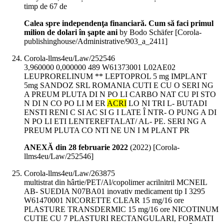
timp de 67 de
Calea spre independenţa financiară. Cum să faci primul
milion de dolari în şapte ani
by Bodo Schäfer
[Corola-
publishinghouse/Administrative/903_a_2411]
Corola-llms4eu/Law/252546
3,960000 0,000000 489 W61373001 L02AE02
LEUPRORELINUM ** LEPTOPROL 5 mg IMPLANT
5mg SANDOZ SRL ROMANIA CUTI E CU O SERI NG
A PREUM PLUTA DI N PO LI CARBO NAT CU PI STO
N DI N CO PO LI M ER
ACRI
LO NI TRI L- BUTADI
ENSTI RENI C SI AC SI G I LATE Î NTR- O PUNG A DI
N PO LI ETI LENTEREFTALAT/ AL- PE. SERI NG A
PREUM PLUTA CO NTI NE UN I M PLANT PR
ANEXĂ din 28 februarie 2022
(
2022
)
[Corola-
llms4eu/Law/252546]
Corola-llms4eu/Law/263875
multistrat din hârtie/PET/Al/copolimer acrilnitril MCNEIL
AB- SUEDIA N07BA01 inovativ medicament tip I 3295
W61470001 NICORETTE CLEAR 15 mg/16 ore
PLASTURE TRANSDERMIC 15 mg/16 ore NICOTINUM
CUTIE CU 7 PLASTURI RECTANGULARI, FORMATI