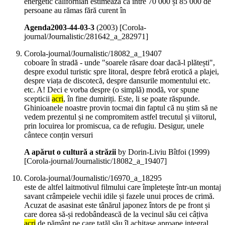
energetic californian estimează că între 70 000 și 85 000 de
persoane au rămas fără curent în
Agenda2003-44-03-3
(
2003
)
[Corola-
journal/Journalistic/281642_a_282971]
Corola-journal/Journalistic/18082_a_19407
coboare în stradă - unde "soarele răsare doar dacă-l plătești",
despre exodul turistic spre litoral, despre febră erotică a plajei,
despre viața de discotecă, despre dansurile momentului etc.
etc. A! Deci e vorba despre (o simplă) modă, vor spune
scepticii
acri
, în fine dumiriți. Este, li se poate răspunde.
Ghinioanele noastre provin tocmai din faptul că nu știm să ne
vedem prezentul și ne compromitem astfel trecutul și viitorul,
prin locuirea lor promiscua, ca de refugiu. Desigur, unele
cântece conțin versuri
A apărut o cultură a străzii
by Dorin-Liviu Bîtfoi (
1999
)
[Corola-journal/Journalistic/18082_a_19407]
Corola-journal/Journalistic/16970_a_18295
este de altfel laitmotivul filmului care împletește într-un montaj
savant crâmpeiele vechii idile și fazele unui proces de crimă.
Acuzat de asasinat este tânărul japonez întors de pe front și
care dorea să-și redobândească de la vecinul său cei câțiva
acri
de pământ pe care tatăl său îl achitase aproape integral