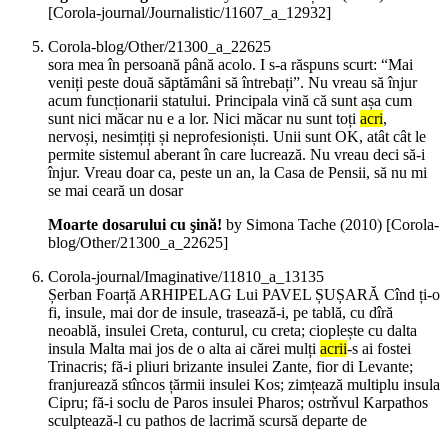
[Corola-journal/Journalistic/11607_a_12932]
Corola-blog/Other/21300_a_22625
sora mea în persoană până acolo. I s-a răspuns scurt: “Mai
veniți peste două săptămâni să întrebați”. Nu vreau să înjur
acum funcționarii statului. Principala vină că sunt așa cum
sunt nici măcar nu e a lor. Nici măcar nu sunt toți
acri
,
nervoși, nesimțiți și neprofesioniști. Unii sunt OK, atât cât le
permite sistemul aberant în care lucrează. Nu vreau deci să-i
înjur. Vreau doar ca, peste un an, la Casa de Pensii, să nu mi
se mai ceară un dosar
Moarte dosarului cu şină!
by Simona Tache (
2010
)
[Corola-
blog/Other/21300_a_22625]
Corola-journal/Imaginative/11810_a_13135
Șerban Foarță ARHIPELAG Lui PAVEL ȘUȘARĂ Cînd ți-o
fi, insule, mai dor de insule, trasează-i, pe tablă, cu dîră
neoablă, insulei Creta, conturul, cu creta; cioplește cu dalta
insula Malta mai jos de o alta ai cărei mulți
acrii
-s ai fostei
Trinacris; fă-i pliuri brizante insulei Zante, fior di Levante;
franjurează stîncos țărmii insulei Kos; zimțează multiplu insula
Cipru; fă-i soclu de Paros insulei Pharos; ostrňvul Karpathos
sculptează-l cu pathos de lacrimă scursă departe de