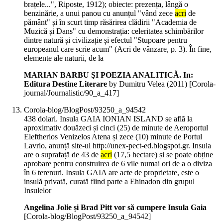
brațele...", Riposte, 1912); obiecte: prezența, lângă o
benzinărie, a unui panou cu anunțul "vând zece
acri
de
pământ" și în scurt timp răsărirea clădirii "Academia de
Muzică și Dans" cu demonstrația: celeritatea schimbărilor
dintre natură și civilizație și efectul "Stupoare pentru
europeanul care scrie acum" (Acri de vânzare, p. 3). În fine,
elemente ale naturii, de la
MARIAN BARBU ŞI POEZIA ANALITICĂ. In:
Editura Destine Literare
by Dumitru Velea (
2011
)
[Corola-
journal/Journalistic/90_a_417]
Corola-blog/BlogPost/93250_a_94542
438 dolari. Insula GAIA IONIAN ISLAND se află la
aproximativ douăzeci și cinci (25) de minute de Aeroportul
Eleftherios Venizelos Atena și zece (10) minute de Portul
Lavrio, anunță site-ul http://unex-pect-ed.blogspot.gr. Insula
are o suprafață de 43 de
acri
(17,5 hectare) și se poate obține
aprobare pentru construirea de 6 vile numai ori de a o diviza
în 6 terenuri. Insula GAIA are acte de proprietate, este o
insulă privată, curată fiind parte a Ehinadon din grupul
Insulelor
Angelina Jolie și Brad Pitt vor să cumpere Insula Gaia
[Corola-blog/BlogPost/93250_a_94542]