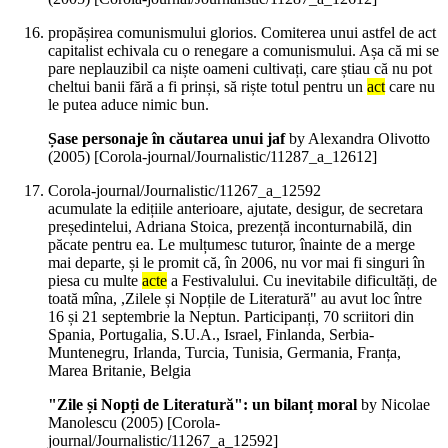
propășirea comunismului glorios. Comiterea unui astfel de act
capitalist echivala cu o renegare a comunismului. Așa că mi se
pare neplauzibil ca niște oameni cultivați, care știau că nu pot
cheltui banii fără a fi prinși, să riște totul pentru un
act
care nu
le putea aduce nimic bun.
Șase personaje în căutarea unui jaf
by Alexandra Olivotto
(
2005
)
[Corola-journal/Journalistic/11287_a_12612]
Corola-journal/Journalistic/11267_a_12592
acumulate la edițiile anterioare, ajutate, desigur, de secretara
președintelui, Adriana Stoica, prezență inconturnabilă, din
păcate pentru ea. Le mulțumesc tuturor, înainte de a merge
mai departe, și le promit că, în 2006, nu vor mai fi singuri în
piesa cu multe
acte
a Festivalului. Cu inevitabile dificultăți, de
toată mîna, ,Zilele și Nopțile de Literatură" au avut loc între
16 și 21 septembrie la Neptun. Participanți, 70 scriitori din
Spania, Portugalia, S.U.A., Israel, Finlanda, Serbia-
Muntenegru, Irlanda, Turcia, Tunisia, Germania, Franța,
Marea Britanie, Belgia
"Zile și Nopți de Literatură": un bilanț moral
by Nicolae
Manolescu (
2005
)
[Corola-
journal/Journalistic/11267_a_12592]