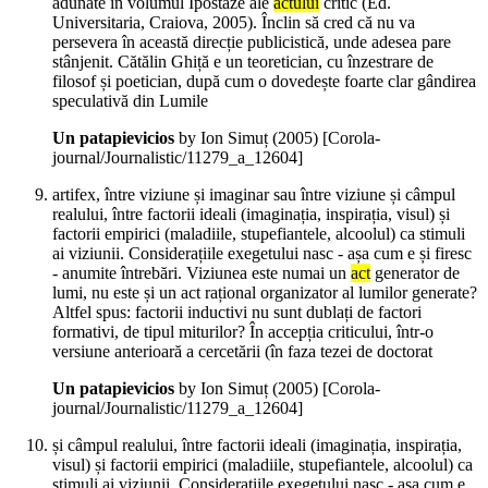
adunate în volumul Ipostaze ale
actului
critic (Ed.
Universitaria, Craiova, 2005). Înclin să cred că nu va
persevera în această direcție publicistică, unde adesea pare
stânjenit. Cătălin Ghiță e un teoretician, cu înzestrare de
filosof și poetician, după cum o dovedește foarte clar gândirea
speculativă din Lumile
Un patapievicios
by Ion Simuț (
2005
)
[Corola-
journal/Journalistic/11279_a_12604]
artifex, între viziune și imaginar sau între viziune și câmpul
realului, între factorii ideali (imaginația, inspirația, visul) și
factorii empirici (maladiile, stupefiantele, alcoolul) ca stimuli
ai viziunii. Considerațiile exegetului nasc - așa cum e și firesc
- anumite întrebări. Viziunea este numai un
act
generator de
lumi, nu este și un act rațional organizator al lumilor generate?
Altfel spus: factorii inductivi nu sunt dublați de factori
formativi, de tipul miturilor? În accepția criticului, într-o
versiune anterioară a cercetării (în faza tezei de doctorat
Un patapievicios
by Ion Simuț (
2005
)
[Corola-
journal/Journalistic/11279_a_12604]
și câmpul realului, între factorii ideali (imaginația, inspirația,
visul) și factorii empirici (maladiile, stupefiantele, alcoolul) ca
stimuli ai viziunii. Considerațiile exegetului nasc - așa cum e