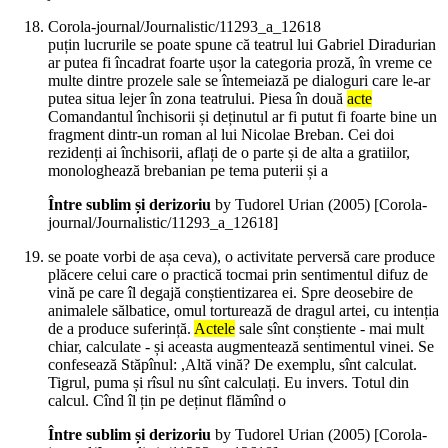
Corola-journal/Journalistic/11293_a_12618
puțin lucrurile se poate spune că teatrul lui Gabriel Diradurian
ar putea fi încadrat foarte ușor la categoria proză, în vreme ce
multe dintre prozele sale se întemeiază pe dialoguri care le-ar
putea situa lejer în zona teatrului. Piesa în două
acte
Comandantul închisorii și deținutul ar fi putut fi foarte bine un
fragment dintr-un roman al lui Nicolae Breban. Cei doi
rezidenți ai închisorii, aflați de o parte și de alta a gratiilor,
monologhează brebanian pe tema puterii și a
Între sublim și derizoriu
by Tudorel Urian (
2005
)
[Corola-
journal/Journalistic/11293_a_12618]
se poate vorbi de așa ceva), o activitate perversă care produce
plăcere celui care o practică tocmai prin sentimentul difuz de
vină pe care îl degajă conștientizarea ei. Spre deosebire de
animalele sălbatice, omul torturează de dragul artei, cu intenția
de a produce suferință.
Actele
sale sînt conștiente - mai mult
chiar, calculate - și aceasta augmentează sentimentul vinei. Se
confesează Stăpînul: ,Altă vină? De exemplu, sînt calculat.
Tigrul, puma și rîsul nu sînt calculați. Eu invers. Totul din
calcul. Cînd îl țin pe deținut flămînd o
Între sublim și derizoriu
by Tudorel Urian (
2005
)
[Corola-