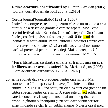
Ultime acorduri, noi orizonturi
by Dumitru Avakian (
2005
)
[Corola-journal/Journalistic/11285_a_12610]
Corola-journal/Journalistic/11282_a_12607
festivaluri, congrese, reuniuni, pentru că este un mod de a crea
punți și de a deschide granițele care ne separă. MS: Tema
acestui festival este: ,Eu scriu. Cine mă citește?" Din cîte am
înțeles, conferința dvs. a fost programată să fie
actul
de
închidere al festivalului. Pentru cititorii României literare care
nu vor avea posibilitatea să vă asculte, aș vrea să ne spuneți
dacă vă preocupă pentru cine scrieți. Mai concret, dacă în
timp ce scrieți, aveți în minte un cititor anume? MVL: Nu
"Fără literatură, civilizația umană ar fi mult mai săracă,
iar libertatea ar avea de suferit"
by Mariana Sipoș (
2005
)
[Corola-journal/Journalistic/11282_a_12607]
să ne spuneți dacă vă preocupă pentru cine scrieți. Mai
concret, dacă în timp ce scrieți, aveți în minte un cititor
anume? MVL: Nu. Cînd scriu, nu cred că sunt conștient de un
cititor special pentru care scriu. A scrie este un
act
solitar în
care te concentrezi asupra ta însuți, ai un dialog doar cu
propriile gînduri și închipuiri și nu știu dacă vreun scriitor
scrie gîndindu-se clar la un public anume. Nu este cazul meu