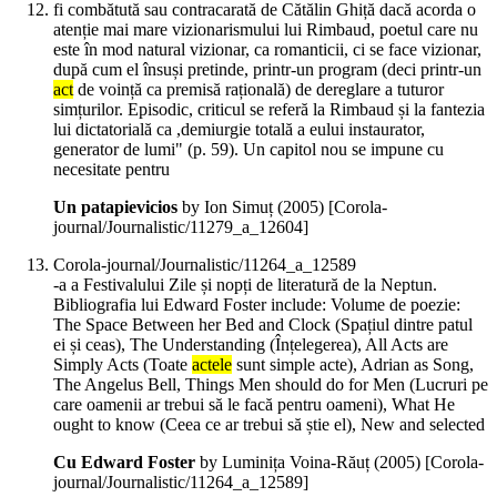
fi combătută sau contracarată de Cătălin Ghiță dacă acorda o
atenție mai mare vizionarismului lui Rimbaud, poetul care nu
este în mod natural vizionar, ca romanticii, ci se face vizionar,
după cum el însuși pretinde, printr-un program (deci printr-un
act
de voință ca premisă rațională) de dereglare a tuturor
simțurilor. Episodic, criticul se referă la Rimbaud și la fantezia
lui dictatorială ca ,demiurgie totală a eului instaurator,
generator de lumi" (p. 59). Un capitol nou se impune cu
necesitate pentru
Un patapievicios
by Ion Simuț (
2005
)
[Corola-
journal/Journalistic/11279_a_12604]
Corola-journal/Journalistic/11264_a_12589
-a a Festivalului Zile și nopți de literatură de la Neptun.
Bibliografia lui Edward Foster include: Volume de poezie:
The Space Between her Bed and Clock (Spațiul dintre patul
ei și ceas), The Understanding (Înțelegerea), All Acts are
Simply Acts (Toate
actele
sunt simple acte), Adrian as Song,
The Angelus Bell, Things Men should do for Men (Lucruri pe
care oamenii ar trebui să le facă pentru oameni), What He
ought to know (Ceea ce ar trebui să știe el), New and selected
Cu Edward Foster
by Luminița Voina-Răuț (
2005
)
[Corola-
journal/Journalistic/11264_a_12589]