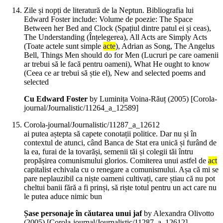
Zile și nopți de literatură de la Neptun. Bibliografia lui
Edward Foster include: Volume de poezie: The Space
Between her Bed and Clock (Spațiul dintre patul ei și ceas),
The Understanding (Înțelegerea), All Acts are Simply Acts
(Toate actele sunt simple
acte
), Adrian as Song, The Angelus
Bell, Things Men should do for Men (Lucruri pe care oamenii
ar trebui să le facă pentru oameni), What He ought to know
(Ceea ce ar trebui să știe el), New and selected poems and
selected
Cu Edward Foster
by Luminița Voina-Răuț (
2005
)
[Corola-
journal/Journalistic/11264_a_12589]
Corola-journal/Journalistic/11287_a_12612
ai putea aștepta să capete conotații politice. Dar nu și în
contextul de atunci, când Banca de Stat era unică și furând de
la ea, furai de la tovarăși, semenii tăi și colegii tăi întru
propășirea comunismului glorios. Comiterea unui astfel de
act
capitalist echivala cu o renegare a comunismului. Așa că mi se
pare neplauzibil ca niște oameni cultivați, care știau că nu pot
cheltui banii fără a fi prinși, să riște totul pentru un act care nu
le putea aduce nimic bun
Șase personaje în căutarea unui jaf
by Alexandra Olivotto
(
2005
)
[Corola-journal/Journalistic/11287_a_12612]