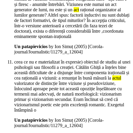
și firesc - anumite întrebări. Viziunea este numai un act
generator de lumi, nu este și un
act
rațional organizator al
lumilor generate? Altfel spus: factorii inductivi nu sunt dublați
de factori formativi, de tipul miturilor? În accepția criticului,
într-o versiune anterioară a cercetării (în faza tezei de
doctorat), exista o diferență considerabilă între ,coordonata
eminamente spontan-irațională
Un patapievicios
by Ion Simuț (
2005
)
[Corola-
journal/Journalistic/11279_a_12604]
ceea ce nu e materializat în expresie) obiectul de studiu al unei
psihologii sau filosofii a creației. Cătălin Ghiță a înțeles bine
această dificultate de a disjunge între componenta irațională și
cea rațională a viziunii: a renunțat în bună măsură la
actul
valorizator de distincție între viziune și pseudoviziune,
înlocuind aproape peste tot această opoziție înșelătoare cu
termenii mai adecvați, de natură morfologică: vizionarism
primar și vizionarism secundar. Eram înclinat să cred că
vizionarismul poetic este prin excelență romantic. Exegetul
întâmpină o
Un patapievicios
by Ion Simuț (
2005
)
[Corola-
journal/Journalistic/11279_a_12604]