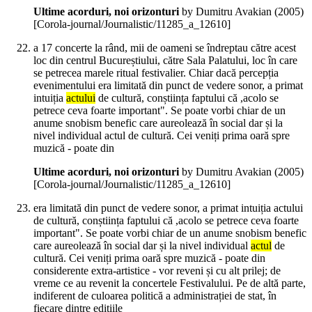
Ultime acorduri, noi orizonturi
by Dumitru Avakian (
2005
)
[Corola-journal/Journalistic/11285_a_12610]
a 17 concerte la rând, mii de oameni se îndreptau către acest
loc din centrul Bucureștiului, către Sala Palatului, loc în care
se petrecea marele ritual festivalier. Chiar dacă percepția
evenimentului era limitată din punct de vedere sonor, a primat
intuiția
actului
de cultură, conștiința faptului că ,acolo se
petrece ceva foarte important". Se poate vorbi chiar de un
anume snobism benefic care aureolează în social dar și la
nivel individual actul de cultură. Cei veniți prima oară spre
muzică - poate din
Ultime acorduri, noi orizonturi
by Dumitru Avakian (
2005
)
[Corola-journal/Journalistic/11285_a_12610]
era limitată din punct de vedere sonor, a primat intuiția actului
de cultură, conștiința faptului că ,acolo se petrece ceva foarte
important". Se poate vorbi chiar de un anume snobism benefic
care aureolează în social dar și la nivel individual
actul
de
cultură. Cei veniți prima oară spre muzică - poate din
considerente extra-artistice - vor reveni și cu alt prilej; de
vreme ce au revenit la concertele Festivalului. Pe de altă parte,
indiferent de culoarea politică a administrației de stat, în
fiecare dintre edițiile