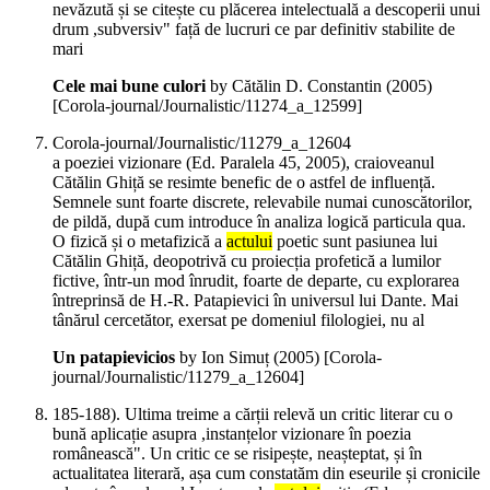
nevăzută și se citește cu plăcerea intelectuală a descoperii unui
drum ,subversiv" față de lucruri ce par definitiv stabilite de
mari
Cele mai bune culori
by Cătălin D. Constantin (
2005
)
[Corola-journal/Journalistic/11274_a_12599]
Corola-journal/Journalistic/11279_a_12604
a poeziei vizionare (Ed. Paralela 45, 2005), craioveanul
Cătălin Ghiță se resimte benefic de o astfel de influență.
Semnele sunt foarte discrete, relevabile numai cunoscătorilor,
de pildă, după cum introduce în analiza logică particula qua.
O fizică și o metafizică a
actului
poetic sunt pasiunea lui
Cătălin Ghiță, deopotrivă cu proiecția profetică a lumilor
fictive, într-un mod înrudit, foarte de departe, cu explorarea
întreprinsă de H.-R. Patapievici în universul lui Dante. Mai
tânărul cercetător, exersat pe domeniul filologiei, nu al
Un patapievicios
by Ion Simuț (
2005
)
[Corola-
journal/Journalistic/11279_a_12604]
185-188). Ultima treime a cărții relevă un critic literar cu o
bună aplicație asupra ,instanțelor vizionare în poezia
românească". Un critic ce se risipește, neașteptat, și în
actualitatea literară, așa cum constatăm din eseurile și cronicile