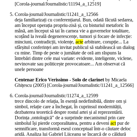
[Corola-journal/Journalistic/11194_a_12519]
Corola-journal/Journalistic/11241_a_12566
deja familiarizați cu conferențiarul. Bun, odată făcută sedarea,
am început operația propriu-zisă și, cu bisturiul metaforic în
mână, am început să tai în carnea vie a guvernelor totalitare,
scoțând la iveală degenerescențe, tumori și focare de infecție:
minciuni, contradicții, violențe,
acte
arbitrare, corupție... La
sfârșitul conferinței am invitat publicul să stabilească un dialog
cu mine. Timp de peste o jumătate de oră am răspuns la
întrebări dintre cele mai variate: evidente, inteligente, viclene,
nevinovate sau politicește provocatoare... Am observat că
unele persoane
Centenar Erico Verissimo - Solo de clarinet
by Micaela
Ghițescu (
2005
)
[Corola-journal/Journalistic/11241_a_12566]
Corola-journal/Journalistic/11274_a_12599
trece dincolo de relația, în esență nedefinibilă, dintre om și
simbol, relație care a închegat, în cuprinsul modernității,
dezbaterea teoretică despre rostul artei și al reprezentării.
Dorința ,ontologică" de a surprinde mecanismul prin care
simbolul își pierde corporalitatea, pentru a deveni
act
pur de
semnificare, transformă eseul conceptual într-o căutare deloc
aridă. Analiza lui Gabriel Liiceanu se încarcă de o căldură