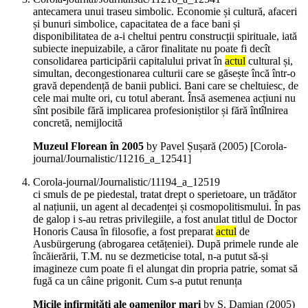
antecamera unui traseu simbolic. Economie și cultură, afaceri
și bunuri simbolice, capacitatea de a face bani și
disponibilitatea de a-i cheltui pentru construcții spirituale, iată
subiecte inepuizabile, a căror finalitate nu poate fi decît
consolidarea participării capitalului privat în
actul
cultural și,
simultan, decongestionarea culturii care se găsește încă într-o
gravă dependență de banii publici. Bani care se cheltuiesc, de
cele mai multe ori, cu totul aberant. Însă asemenea acțiuni nu
sînt posibile fără implicarea profesioniștilor și fără întîlnirea
concretă, nemijlocită
Muzeul Florean în 2005
by Pavel Șușară (
2005
)
[Corola-
journal/Journalistic/11216_a_12541]
Corola-journal/Journalistic/11194_a_12519
ci smuls de pe piedestal, tratat drept o sperietoare, un trădător
al națiunii, un agent al decadenței și cosmopolitismului. În pas
de galop i s-au retras privilegiile, a fost anulat titlul de Doctor
Honoris Causa în filosofie, a fost preparat
actul
de
Ausbürgerung (abrogarea cetățeniei). După primele runde ale
încăierării, T.M. nu se dezmeticise total, n-a putut să-și
imagineze cum poate fi el alungat din propria patrie, somat să
fugă ca un câine prigonit. Cum s-a putut renunța
Micile infirmități ale oamenilor mari
by S. Damian (
2005
)