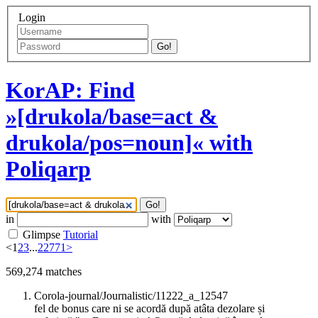
Login
Go!
KorAP: Find
»[drukola/base=act &
drukola/pos=noun]« with
Poliqarp
Go!
in
with
Glimpse
Tutorial
<
1
2
3
...
22771
>
569,274
matches
Corola-journal/Journalistic/11222_a_12547
fel de bonus care ni se acordă după atâta dezolare și