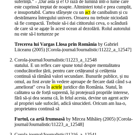
suferință." - ,Dar asta și e! O rază de lumină într-o lume care
este cuprinsă treptat de noapte. Altminteri totul e prea cumplit,
e insuportabil. Cartea sfârșește cu un
act
de canibalism și cu
destrămarea întregului univers. Oroarea nu trebuie niciodată
să fie compactă. Trebuie să-i dai cititorului ceva, o scândură
de care să se agațe în acest ocean al dezolării. Rolul autorului
nu este să-l tortureze pe
Trecerea lui Vargas Llosa prin România
by Gabriel
Liiceanu (
2005
)
[Corola-journal/Journalistic/11222_a_12547]
Corola-journal/Journalistic/11223_a_12548
statului. E un reflex care spune totul despre mentalitatea
conducătorilor țării, pentru care cetățeanul și cetățenia
continuă să rămână valori secundare. Bunurile publice, și nu
omul, au fost avute în vedere aproape de fiecare dată când s-a
,ameliorat" ceva în
actele
juridice din România. Statul, în
calitatea sa de forță supremă, își protejează propriile interese,
fără să-și dea seama că, în felul acesta, devine un agent activ
al propriei sale sufocări, adică sinucideri. Oricum am lua-o,
proprietatea continuă să
Furtul, ca artă frumoasă
by Mircea Mihăieș (
2005
)
[Corola-
journal/Journalistic/11223_a_12548]
Corola-journal/Journalistic/11216_a_12541