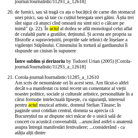
journal/Journalistic/11293_a_12618]
de furnici, sau să tragă cu ața o bucățică de carne din stomacul
unei pisici, sau să taie cu cuțitul beregata unei găini. Ăștia trei
sînt sigur că atunci cînd omoară nu simt nici o călcare pe
inimă" (p. 22). În
actul
al doilea se află monologul celui aflat
de cealaltă parte a gratiilor, deținutul. Și acesta are propria sa
filozofie a supraviețuirii, propriile sale tehnici de înșelare a
vigilenței Stăpînului. Cinismului în tortură al gardianului îi
răspunde un cinism în supunere
Între sublim și derizoriu
by Tudorel Urian (
2005
)
[Corola-
journal/Journalistic/11293_a_12618]
Corola-journal/Journalistic/11285_a_12610
Am scris de nenumărate ori în acest sens. Am făcut-o altfel
decât s-a manifestat cu totul recent un comentator al vieții
noastre politice, sociale și culturale artistice, personalitate în a
cărui formație intelectuală lipsește, cu siguranță, interesul
pentru
actul
muzical artistic, domnul Stelian Tănase; în
paginile unui cotidian central, domnia sa aprecia că
Bucureștiul nu ar dispune nici măcar de o unică sală de
concert cu acustică convenabilă; ...aruncând astfel o anatemă
asupra întregii manifestări festivaliere; ...considerând - ca
atâția alții dintre