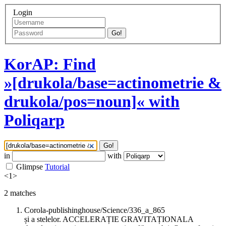
Login
Go!
KorAP: Find
»[drukola/base=actinometrie &
drukola/pos=noun]« with
Poliqarp
Go!
in
with
Glimpse
Tutorial
<
1
>
2
matches
Corola-publishinghouse/Science/336_a_865
și a stelelor. ACCELERAȚIE GRAVITAȚIONALA