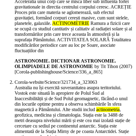
Acceleratia unui corp care se misca liber sub influenta fortei
gravitationale in directia centrului corpului ceresc. ACREȚIE
Proces prin care materia se aglomerează, sub efectul
gravitației, formând corpuri cerești masive, cum sunt stelele,
planetele, galaxiile.
ACTINOMETRIE
Ramura a fizicii care
se ocupă cu studiul cantitativ și calitativ al radiației solare și al
transformărilor prin care trece aceasta în atmosferă și la
suprafața Pământului. ACTIVITATEA SOLARÂ Totalitatea
modificărilor periodice care au loc pe Soare, asociate
fluctuațiilor din
ASTRONOMIE. DICTIONAR ASTRONOMIE.
OLIMPIADELE DE ASTRONOMIE
by Tit Tihon (
2007
)
[Corola-publishinghouse/Science/336_a_865]
Corola-website/Science/321734_a_323063
Australia nu își exercită suveranitatea asupra teritoriului.
Vostok este situată în apropiere de Polul Sud al
Inaccesibilității și de Sud Polul geomagnetic, făcând-o unul
din locurile optime pentru a observa schimbările în sfera
magnetică a Pământului. Alte studii includ
actinometria
,
geofizica, medicina și climatologia. Stația este la 3488 de
metri deasupra nivelului mării și este cea mai izolată stație de
cercetare cu sediul pe continentul antarctic. Stația este
alimentată de la Stația Mirny de pe coasta Antarctidei. Stație