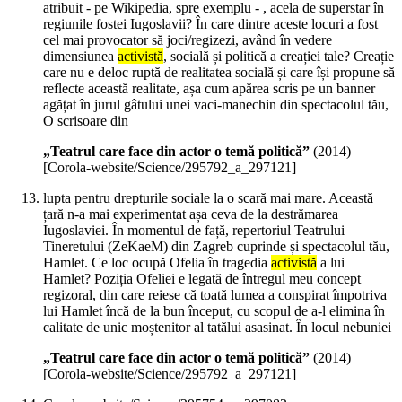
atribuit - pe Wikipedia, spre exemplu - , acela de superstar în
regiunile fostei Iugoslavii? În care dintre aceste locuri a fost
cel mai provocator să joci/regizezi, având în vedere
dimensiunea
activistă
, socială și politică a creației tale? Creație
care nu e deloc ruptă de realitatea socială și care își propune să
reflecte această realitate, așa cum apărea scris pe un banner
agățat în jurul gâtului unei vaci-manechin din spectacolul tău,
O scrisoare din
„Teatrul care face din actor o temă politică”
(
2014
)
[Corola-website/Science/295792_a_297121]
lupta pentru drepturile sociale la o scară mai mare. Această
țară n-a mai experimentat așa ceva de la destrămarea
Iugoslaviei. În momentul de față, repertoriul Teatrului
Tineretului (ZeKaeM) din Zagreb cuprinde și spectacolul tău,
Hamlet. Ce loc ocupă Ofelia în tragedia
activistă
a lui
Hamlet? Poziția Ofeliei e legată de întregul meu concept
regizoral, din care reiese că toată lumea a conspirat împotriva
lui Hamlet încă de la bun început, cu scopul de a-l elimina în
calitate de unic moștenitor al tatălui asasinat. În locul nebuniei
„Teatrul care face din actor o temă politică”
(
2014
)
[Corola-website/Science/295792_a_297121]