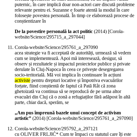
puternic, în care implică doar non-actori care discută probleme
relevante pentru ei. Suzanne e foarte atentă la modul în care
folosește povestea personală. În timp ce elaborează procese de
conștientizare în
De la povestire personală la act politic
(
2014
)
[Corola-
website/Science/295715_a_297044]
Corola-website/Science/295761_a_297090
acea strategie va fi acceptată de autorități, urmează să vedem
cum se implementează. Apoi mă interesează, desigur, să
observ și rezultatele și impactul proiectelor publice și private
derulate în Cluj-Napoca în ceea ce privește desegregarea
socio-teritorială. Mă voi implica în continuare în acțiuni
activiste
pentru drepturi locative și împotriva evacuărilor
forțate, fiind conștientă de faptul că Pată Rât că zona
ghetoizată va continua să se reproducă de pe urma altor
evacuări din Cluj că o zonă a refugiaților fără adăpost în altă
parte, chiar dacă, sperăm, se
„Am pus împreună bazele unui concept de activism
artistic”
(
2014
)
[Corola-website/Science/295761_a_297090]
Corola-website/Science/295792_a_297121
cu OLIVER FRLJIĆ* Cum te împaci cu statutul care îți este