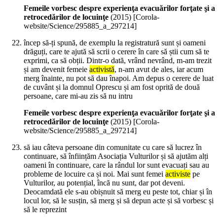
Femeile vorbesc despre experienţa evacuărilor forţate şi a
retrocedărilor de locuinţe
(
2015
)
[Corola-
website/Science/295885_a_297214]
încep să-ți spună, de exemplu la registratură sunt și oameni
drăguți, care te ajută să scrii o cerere în care să știi cum să te
exprimi, ca să obții. Dintr-o dată, vrând nevrând, m-am trezit
și am devenit femeie
activistă
, n-am avut de ales, iar acum
merg înainte, nu pot să dau înapoi. Am depus o cerere de luat
de cuvânt și la domnul Oprescu și am fost oprită de două
persoane, care mi-au zis să nu intru
Femeile vorbesc despre experienţa evacuărilor forţate şi a
retrocedărilor de locuinţe
(
2015
)
[Corola-
website/Science/295885_a_297214]
să iau câteva persoane din comunitate cu care să lucrez în
continuare, să înființăm Asociația Vulturilor și să ajutăm alți
oameni în continuare, care la rândul lor sunt evacuați sau au
probleme de locuire ca și noi. Mai sunt femei
activiste
pe
Vulturilor, au potențial, încă nu sunt, dar pot deveni.
Deocamdată ele s-au obișnuit să merg eu peste tot, chiar și în
locul lor, să le susțin, să merg și să depun acte și să vorbesc și
să le reprezint