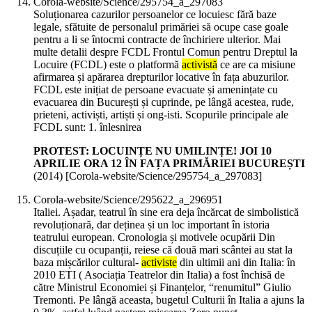
Corola-website/Science/295754_a_297083
Soluționarea cazurilor persoanelor ce locuiesc fără baze
legale, sfătuite de personalul primăriei să ocupe case goale
pentru a li se întocmi contracte de închiriere ulterior. Mai
multe detalii despre FCDL Frontul Comun pentru Dreptul la
Locuire (FCDL) este o platformă
activistă
ce are ca misiune
afirmarea și apărarea drepturilor locative în fața abuzurilor.
FCDL este inițiat de persoane evacuate și amenințate cu
evacuarea din București și cuprinde, pe lângă acestea, rude,
prieteni, activiști, artiști și ong-isti. Scopurile principale ale
FCDL sunt: 1. înlesnirea
PROTEST: LOCUINȚE NU UMILINȚE! JOI 10
APRILIE ORA 12 ÎN FAȚA PRIMĂRIEI BUCUREȘTI
(
2014
)
[Corola-website/Science/295754_a_297083]
Corola-website/Science/295622_a_296951
Italiei. Așadar, teatrul în sine era deja încărcat de simbolistică
revoluționară, dar deținea și un loc important în istoria
teatrului european. Cronologia și motivele ocupării Din
discuțiile cu ocupanții, reiese că două mari scântei au stat la
baza mișcărilor cultural-
activiste
din ultimii ani din Italia: în
2010 ETI ( Asociația Teatrelor din Italia) a fost închisă de
către Ministrul Economiei și Finanțelor, “renumitul” Giulio
Tremonti. Pe lângă aceasta, bugetul Culturii în Italia a ajuns la