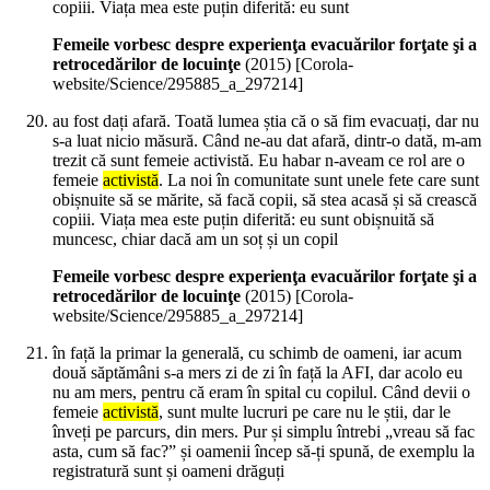
copiii. Viața mea este puțin diferită: eu sunt
Femeile vorbesc despre experienţa evacuărilor forţate şi a
retrocedărilor de locuinţe
(
2015
)
[Corola-
website/Science/295885_a_297214]
au fost dați afară. Toată lumea știa că o să fim evacuați, dar nu
s-a luat nicio măsură. Când ne-au dat afară, dintr-o dată, m-am
trezit că sunt femeie activistă. Eu habar n-aveam ce rol are o
femeie
activistă
. La noi în comunitate sunt unele fete care sunt
obișnuite să se mărite, să facă copii, să stea acasă și să crească
copiii. Viața mea este puțin diferită: eu sunt obișnuită să
muncesc, chiar dacă am un soț și un copil
Femeile vorbesc despre experienţa evacuărilor forţate şi a
retrocedărilor de locuinţe
(
2015
)
[Corola-
website/Science/295885_a_297214]
în față la primar la generală, cu schimb de oameni, iar acum
două săptămâni s-a mers zi de zi în față la AFI, dar acolo eu
nu am mers, pentru că eram în spital cu copilul. Când devii o
femeie
activistă
, sunt multe lucruri pe care nu le știi, dar le
înveți pe parcurs, din mers. Pur și simplu întrebi „vreau să fac
asta, cum să fac?” și oamenii încep să-ți spună, de exemplu la
registratură sunt și oameni drăguți