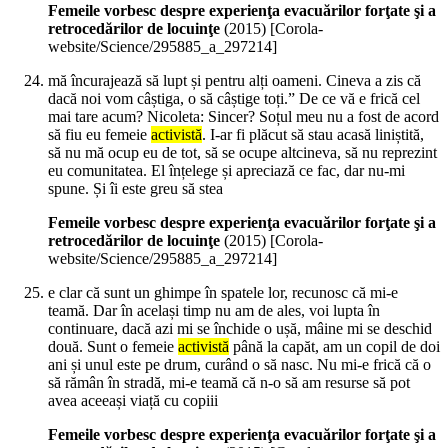
Femeile vorbesc despre experienţa evacuărilor forţate şi a
retrocedărilor de locuinţe
(
2015
)
[Corola-
website/Science/295885_a_297214]
mă încurajează să lupt și pentru alți oameni. Cineva a zis că
dacă noi vom câștiga, o să câștige toți.” De ce vă e frică cel
mai tare acum? Nicoleta: Sincer? Soțul meu nu a fost de acord
să fiu eu femeie
activistă
. I-ar fi plăcut să stau acasă liniștită,
să nu mă ocup eu de tot, să se ocupe altcineva, să nu reprezint
eu comunitatea. El înțelege și apreciază ce fac, dar nu-mi
spune. Și îi este greu să stea
Femeile vorbesc despre experienţa evacuărilor forţate şi a
retrocedărilor de locuinţe
(
2015
)
[Corola-
website/Science/295885_a_297214]
e clar că sunt un ghimpe în spatele lor, recunosc că mi-e
teamă. Dar în același timp nu am de ales, voi lupta în
continuare, dacă azi mi se închide o ușă, mâine mi se deschid
două. Sunt o femeie
activistă
până la capăt, am un copil de doi
ani și unul este pe drum, curând o să nasc. Nu mi-e frică că o
să rămân în stradă, mi-e teamă că n-o să am resurse să pot
avea aceeași viață cu copiii
Femeile vorbesc despre experienţa evacuărilor forţate şi a