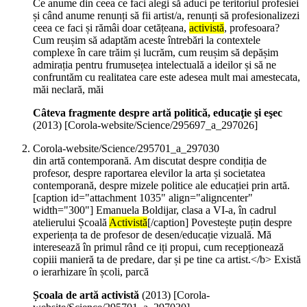
Ce anume din ceea ce faci alegi să aduci pe teritoriul profesiei
și când anume renunți să fii artist/a, renunți să profesionalizezi
ceea ce faci și rămâi doar cetățeana,
activistă
, profesoara?
Cum reușim să adaptăm aceste întrebări la contextele
complexe în care trăim și lucrăm, cum reușim să depășim
admirația pentru frumusețea intelectuală a ideilor și să ne
confruntăm cu realitatea care este adesea mult mai amestecata,
măi neclară, măi
Câteva fragmente despre artă politică, educaţie şi eşec
(
2013
)
[Corola-website/Science/295697_a_297026]
Corola-website/Science/295701_a_297030
din artă contemporană. Am discutat despre condiția de
profesor, despre raportarea elevilor la arta și societatea
contemporană, despre mizele politice ale educației prin artă.
[caption id="attachment 1035" align="aligncenter"
width="300"] Emanuela Boldijar, clasa a VI-a, în cadrul
atelierului Școală
Activistă
[/caption] Povestește puțin despre
experiența ta de profesor de desen/educație vizuală. Mă
interesează în primul rând ce iți propui, cum recepționează
copiii manieră ta de predare, dar și pe tine ca artist.</b> Există
o ierarhizare în școli, parcă
Școala de artă activistă
(
2013
)
[Corola-