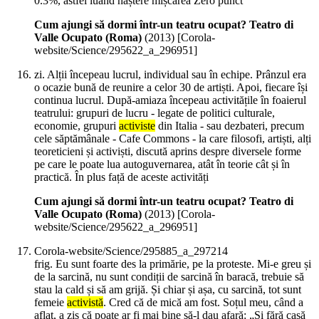
0.3%, astfel luând naștere mișcarea Zero punct
Cum ajungi să dormi într-un teatru ocupat? Teatro di
Valle Ocupato (Roma)
(
2013
)
[Corola-
website/Science/295622_a_296951]
zi. Alții începeau lucrul, individual sau în echipe. Prânzul era
o ocazie bună de reunire a celor 30 de artiști. Apoi, fiecare își
continua lucrul. După-amiaza începeau activitățile în foaierul
teatrului: grupuri de lucru - legate de politici culturale,
economie, grupuri
activiste
din Italia - sau dezbateri, precum
cele săptămânale - Cafe Commons - la care filosofi, artiști, alți
teoreticieni și activiști, discută aprins despre diversele forme
pe care le poate lua autoguvernarea, atât în teorie cât și în
practică. În plus față de aceste activități
Cum ajungi să dormi într-un teatru ocupat? Teatro di
Valle Ocupato (Roma)
(
2013
)
[Corola-
website/Science/295622_a_296951]
Corola-website/Science/295885_a_297214
frig. Eu sunt foarte des la primărie, pe la proteste. Mi-e greu și
de la sarcină, nu sunt condiții de sarcină în baracă, trebuie să
stau la cald și să am grijă. Și chiar și așa, cu sarcină, tot sunt
femeie
activistă
. Cred că de mică am fost. Soțul meu, când a
aflat, a zis că poate ar fi mai bine să-l dau afară: „Și fără casă