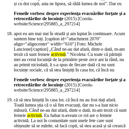
și cu doi copii, asta ne lipsea, să râdă lumea de noi”. Dar eu
Femeile vorbesc despre experienţa evacuărilor forţate şi a
retrocedărilor de locuinţe
(
2015
)
[Corola-
website/Science/295885_a_297214]
apoi eu am mai stat în stradă și am luptat în continuare. Acum
suntem bine toți. [caption id="attachment 2070"
align="aligncenter" width="610"] Foto: Michele
Lancione[/caption] „Când ne-au dat afară, dintr-o dată, m-am
trezit că sunt femeie
activistă
.” Nicoleta: Cu toate că părinții
mei au cerut locuință de la primărie peste zece ani la rând, nu
au primit niciodată, li s-a spus de fiecare dată că nu sunt
locuințe sociale, că să stea liniștiți în casa lor, că încă nu
Femeile vorbesc despre experienţa evacuărilor forţate şi a
retrocedărilor de locuinţe
(
2015
)
[Corola-
website/Science/295885_a_297214]
că să stea liniștiți în casa lor, că încă nu au fost dați afară.
Toată lumea știa că o să fim evacuați, dar nu s-a luat nicio
măsură. Când ne-au dat afară, dintr-o dată, m-am trezit că sunt
femeie
activistă
. Eu habar n-aveam ce rol are o femeie
activistă. La noi în comunitate sunt unele fete care sunt
obișnuite să se mărite, să facă copii, să stea acasă și să crească