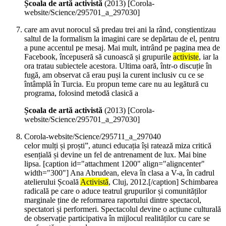
Școala de artă activistă
(
2013
)
[Corola-
website/Science/295701_a_297030]
care am avut norocul să predau trei ani la rând, conștientizau
saltul de la formalism la imagini care se depărtau de el, pentru
a pune accentul pe mesaj. Mai mult, intrând pe pagina mea de
Facebook, începuseră să cunoască și grupurile
activiste
, iar la
ora tratau subiectele acestora. Ultima oară, într-o discuție în
fugă, am observat că erau puși la curent inclusiv cu ce se
întâmplă în Turcia. Eu propun teme care nu au legătură cu
programa, folosind metodă clasică a
Școala de artă activistă
(
2013
)
[Corola-
website/Science/295701_a_297030]
Corola-website/Science/295711_a_297040
celor mulți și proști”, atunci educația își ratează miza critică
esențială și devine un fel de antrenament de lux. Mai bine
lipsa. [caption id="attachment 1200" align="aligncenter"
width="300"] Ana Abrudean, eleva în clasa a V-a, în cadrul
atelierului Școală
Activistă
, Cluj, 2012.[/caption] Schimbarea
radicală pe care o aduce teatrul grupurilor și comunităților
marginale ține de reformarea raportului dintre spectacol,
spectatori și performeri. Spectacolul devine o acțiune culturală
de observație participativa în mijlocul realităților cu care se