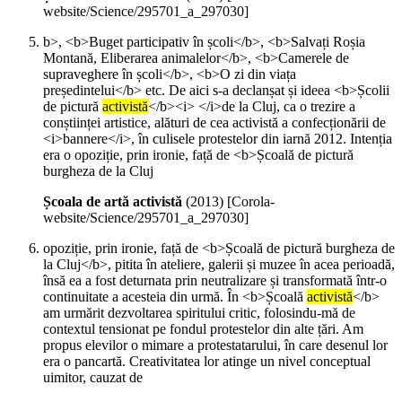
website/Science/295701_a_297030]
b>, <b>Buget participativ în școli</b>, <b>Salvați Roșia
Montană, Eliberarea animalelor</b>, <b>Camerele de
supraveghere în școli</b>, <b>O zi din viața
președintelui</b> etc. De aici s-a declanșat și ideea <b>Școlii
de pictură
activistă
</b><i> </i>de la Cluj, ca o trezire a
conștiinței artistice, alături de cea activistă a confecționării de
<i>bannere</i>, în culisele protestelor din iarnă 2012. Intenția
era o opoziție, prin ironie, față de <b>Școală de pictură
burgheza de la Cluj
Școala de artă activistă
(
2013
)
[Corola-
website/Science/295701_a_297030]
opoziție, prin ironie, față de <b>Școală de pictură burgheza de
la Cluj</b>, pitita în ateliere, galerii și muzee în acea perioadă,
însă ea a fost deturnata prin neutralizare și transformată într-o
continuitate a acesteia din urmă. În <b>Școală
activistă
</b>
am urmărit dezvoltarea spiritului critic, folosindu-mă de
contextul tensionat pe fondul protestelor din alte țări. Am
propus elevilor o mimare a protestatarului, în care desenul lor
era o pancartă. Creativitatea lor atinge un nivel conceptual
uimitor, cauzat de