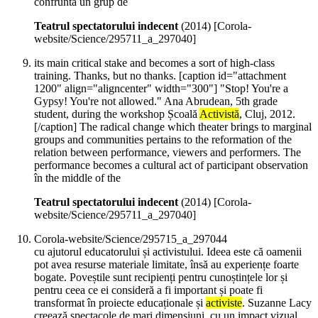
confruntă un grup de
Teatrul spectatorului indecent
(
2014
)
[Corola-
website/Science/295711_a_297040]
its main critical stake and becomes a sort of high-class
training. Thanks, but no thanks. [caption id="attachment
1200" align="aligncenter" width="300"] "Stop! You're a
Gypsy! You're not allowed." Ana Abrudean, 5th grade
student, during the workshop Școală
Activistă
, Cluj, 2012.
[/caption] The radical change which theater brings to marginal
groups and communities pertains to the reformation of the
relation between performance, viewers and performers. The
performance becomes a cultural act of participant observation
în the middle of the
Teatrul spectatorului indecent
(
2014
)
[Corola-
website/Science/295711_a_297040]
Corola-website/Science/295715_a_297044
cu ajutorul educatorului și activistului. Ideea este că oamenii
pot avea resurse materiale limitate, însă au experiențe foarte
bogate. Poveștile sunt recipienți pentru cunoștințele lor și
pentru ceea ce ei consideră a fi important și poate fi
transformat în proiecte educaționale și
activiste
. Suzanne Lacy
creează spectacole de mari dimensiuni, cu un impact vizual