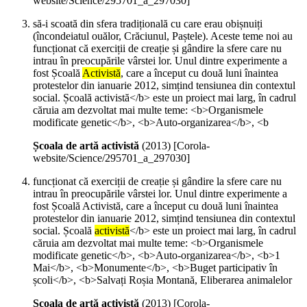
website/Science/295701_a_297030]
să-i scoată din sfera tradițională cu care erau obișnuiți
(încondeiatul ouălor, Crăciunul, Paștele). Aceste teme noi au
funcționat că exerciții de creație și gândire la sfere care nu
intrau în preocupările vârstei lor. Unul dintre experimente a
fost Școală
Activistă
, care a început cu două luni înaintea
protestelor din ianuarie 2012, simțind tensiunea din contextul
social. Școală activistă</b> este un proiect mai larg, în cadrul
căruia am dezvoltat mai multe teme: <b>Organismele
modificate genetic</b>, <b>Auto-organizarea</b>, <b
Școala de artă activistă
(
2013
)
[Corola-
website/Science/295701_a_297030]
funcționat că exerciții de creație și gândire la sfere care nu
intrau în preocupările vârstei lor. Unul dintre experimente a
fost Școală Activistă, care a început cu două luni înaintea
protestelor din ianuarie 2012, simțind tensiunea din contextul
social. Școală
activistă
</b> este un proiect mai larg, în cadrul
căruia am dezvoltat mai multe teme: <b>Organismele
modificate genetic</b>, <b>Auto-organizarea</b>, <b>1
Mai</b>, <b>Monumente</b>, <b>Buget participativ în
școli</b>, <b>Salvați Roșia Montană, Eliberarea animalelor
Școala de artă activistă
(
2013
)
[Corola-