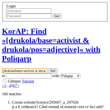
Login
Go!
KorAP: Find
»[drukola/base=activist &
drukola/pos=adjective]« with
Poliqarp
Go!
in
with
Glimpse
Tutorial
<
1
...
4
5
6
7
>
160
matches
Corola-website/Science/295697_a_297026
și a fi cetățean/a? Când renunți să numești ceea ce faci artă?