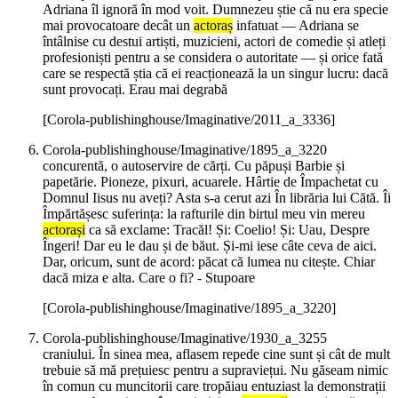
Adriana îl ignoră în mod voit. Dumnezeu știe că nu era specie
mai provocatoare decât un
actoraș
infatuat — Adriana se
întâlnise cu destui artiști, muzicieni, actori de comedie și atleți
profesioniști pentru a se considera o autoritate — și orice fată
care se respectă știa că ei reacționează la un singur lucru: dacă
sunt provocați. Erau mai degrabă
[Corola-publishinghouse/Imaginative/2011_a_3336]
Corola-publishinghouse/Imaginative/1895_a_3220
concurentă, o autoservire de cărți. Cu păpuși Barbie și
papetărie. Pioneze, pixuri, acuarele. Hârtie de Împachetat cu
Domnul Iisus nu aveți? Asta s-a cerut azi În librăria lui Cătă. Îi
Împărtășesc suferința: la rafturile din birtul meu vin mereu
actorași
ca să exclame: Tracăl! Și: Coelio! Și: Uau, Despre
Îngeri! Dar eu le dau și de băut. Și-mi iese câte ceva de aici.
Dar, oricum, sunt de acord: păcat că lumea nu citește. Chiar
dacă miza e alta. Care o fi? - Stupoare
[Corola-publishinghouse/Imaginative/1895_a_3220]
Corola-publishinghouse/Imaginative/1930_a_3255
craniului. În sinea mea, aflasem repede cine sunt și cât de mult
trebuie să mă prețuiesc pentru a supraviețui. Nu găseam nimic
în comun cu muncitorii care tropăiau entuziast la demonstrații