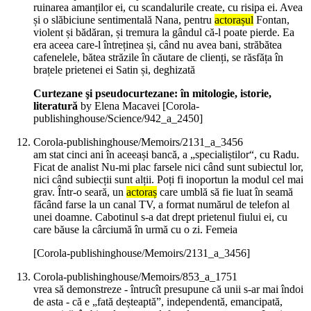
ruinarea amanților ei, cu scandalurile create, cu risipa ei. Avea
și o slăbiciune sentimentală Nana, pentru
actorașul
Fontan,
violent și bădăran, și tremura la gândul că-l poate pierde. Ea
era aceea care-l întreținea și, când nu avea bani, străbătea
cafenelele, bătea străzile în căutare de clienți, se răsfăța în
brațele prietenei ei Satin și, deghizată
Curtezane şi pseudocurtezane: în mitologie, istorie,
literatură
by Elena Macavei
[Corola-
publishinghouse/Science/942_a_2450]
Corola-publishinghouse/Memoirs/2131_a_3456
am stat cinci ani în aceeași bancă, a „specialiștilor“, cu Radu.
Ficat de analist Nu-mi plac farsele nici când sunt subiectul lor,
nici când subiecții sunt alții. Poți fi inoportun la modul cel mai
grav. Într-o seară, un
actoraș
care umblă să fie luat în seamă
făcând farse la un canal TV, a format numărul de telefon al
unei doamne. Cabotinul s-a dat drept prietenul fiului ei, cu
care băuse la cârciumă în urmă cu o zi. Femeia
[Corola-publishinghouse/Memoirs/2131_a_3456]
Corola-publishinghouse/Memoirs/853_a_1751
vrea să demonstreze - întrucît presupune că unii s-ar mai îndoi
de asta - că e „fată deșteaptă”, independentă, emancipată,