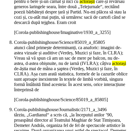
pentru o bere și-un cârnat și nici cu
actorașii
care-și revărsau
generos laringele seara, între două „Telejurnale“, recitând
poezii bărbătești despre țară și Partid. Nu-mi plăcea să stau la
cozi și, cu-atât mai puțin, să urmăresc sacii de cartofi când se
descarcă după tejghea. Eram croit
[Corola-publishinghouse/Imaginative/1930_a_3255]
Corola-publishinghouse/Science/85019_a_85805
atunci când primește determinanți, ca anaforic: imagini de-
astea vizuale și auditive (Verdeș, Muzici și faze, în CLRA);
Vreau să vă spun că am un sac de mere pe balcon, nu de-
astea, d-astea obișnuite, nu de iarnă (IVLRA); câțiva
actorași
de-ăștia mai de mâna a șaptea (Verdeș, Muzici și faze, în
CLRA). Așa cum arată statistica, formele de la cazurile oblice
sunt aproape inexistente în textele de limbă vorbită, singura
formă întâlnită fiind acesteia: În acest sens, orice interacțiune
întreprinsă de
[Corola-publishinghouse/Science/85019_a_85805]
Corola-publishinghouse/Journalistic/2171_a_3496
târziu, „Gardianul“ a scris că, „la începutul anilor ’90,
proaspătul director al Teatrului Maghiar de Stat Timișoara,
Demeter András, organiza fel de fel de spectacole artistice în
secuime. După organizarea unui astfel de spectacol, Demeter,