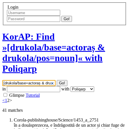
Login
Go!
KorAP: Find
»[drukola/base=actoraș &
drukola/pos=noun]« with
Poliqarp
Go!
in
with
Glimpse
Tutorial
<
1
2
>
41
matches
Corola-publishinghouse/Science/1453_a_2751
în a douăsprezecea, e îndrăgostită de un actor și chiar fuge de