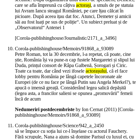
care se afla împreună cu câțiva
actorași
, a smuls de pe statuia
lui Avram Iancu steagul României, pe care lțau călcat în
picioare. După aceea ițau dat foc. Atunci, Demeter și amicii
săi au fost luați pe sus de poliție“. Un subiect preluat și de
„Observatorul“ Antenei 1
[Corola-publishinghouse/Journalistic/2171_a_3496]
Corola-publishinghouse/Memoirs/91868_a_93089
Petre Roman, tot la 30 decembrie, l-a repetat, că poate, cine
știe, România își va pune-n cap fustele Margaretei și slipul lui
Duda, prințul consort de Râpa Galbenă, Șorogari și Ciric.
Toate ca toate, dar când vezi ifosele
actorașului
, că el face
lobby pentru România pe lângă capetele încoronate ale
Europei (de ce nu face pe lângă Putin sau Angela Merkel?), te
apucă o imensă greață. Considerând legea salică depășită
(legea asta, a francilor salieni se opunea „promovării” femeii
încă de acum
Nedumeriri postdecembriste
by Ion Cernat (
2011
)
[Corola-
publishinghouse/Memoirs/91868_a_93089]
Corola-publishinghouse/Science/942_a_2450
să se împace cu soția lui ce-l înșelase cu actorul Fauchery.
Fără scrupule, Nana a ajuns să domine Parisul cu luxul ei, cu