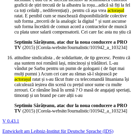
graficii de știri trecută de la albastru la roșu...adică să fiți la fel
ca toți ceilalți , nediferențiați) , pentru că așa vrea
actorașul
ratat. E penibil cum se maschează disponibilizările colective
sub forma „trecerii de la analogic la digital " și sunt ascunse
sub forma încetării de comun acord a contractelor de muncă
cu plata unor salarii compensatorii. Cei care fac asta nu știu că
Septimiu Sârâțeanu, atac dur la noua conducere a PRO
TV
(
2015
)
[Corola-website/Journalistic/101942_a_103234]
atitudine sindicalista , de solidaritate, de tip grecesc. Pentru că
așa suntem noi românii lași, mincinoși și trădători. L-au
vândut pe Sarbu pentru un pumn de gologani ( de fapt mai
mulți pumni ) Acum cei care au rămas să-l slujească pe
actorașul
ratat și s-au făcut frate cu telecomandă lituaniana își
calculează ieșirea din scenă cu prețul unor sume cu multe
zerouri. Ce rămâne însă în urmă ? O masă de angajați speriați,
timorați și un brand pe care alții s-au
Septimiu Sârâțeanu, atac dur la noua conducere a PRO
TV
(
2015
)
[Corola-website/Journalistic/101942_a_103234]
V 0.43.1
Entwickelt am Leibniz-Institut für Deutsche Sprache (IDS)