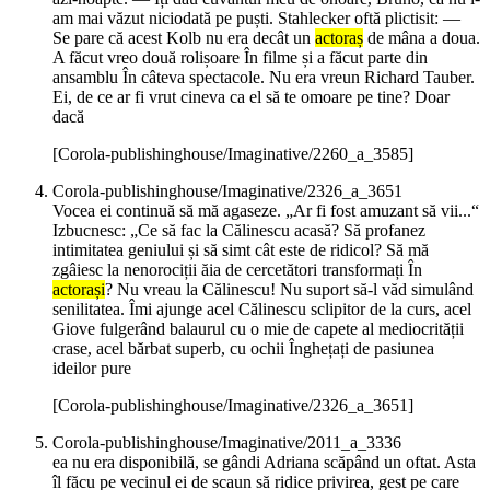
am mai văzut niciodată pe puști. Stahlecker oftă plictisit: —
Se pare că acest Kolb nu era decât un
actoraș
de mâna a doua.
A făcut vreo două rolișoare În filme și a făcut parte din
ansamblu În câteva spectacole. Nu era vreun Richard Tauber.
Ei, de ce ar fi vrut cineva ca el să te omoare pe tine? Doar
dacă
[Corola-publishinghouse/Imaginative/2260_a_3585]
Corola-publishinghouse/Imaginative/2326_a_3651
Vocea ei continuă să mă agaseze. „Ar fi fost amuzant să vii...“
Izbucnesc: „Ce să fac la Călinescu acasă? Să profanez
intimitatea geniului și să simt cât este de ridicol? Să mă
zgâiesc la nenorociții ăia de cercetători transformați În
actorași
? Nu vreau la Călinescu! Nu suport să-l văd simulând
senilitatea. Îmi ajunge acel Călinescu sclipitor de la curs, acel
Giove fulgerând balaurul cu o mie de capete al mediocrității
crase, acel bărbat superb, cu ochii Înghețați de pasiunea
ideilor pure
[Corola-publishinghouse/Imaginative/2326_a_3651]
Corola-publishinghouse/Imaginative/2011_a_3336
ea nu era disponibilă, se gândi Adriana scăpând un oftat. Asta
îl făcu pe vecinul ei de scaun să ridice privirea, gest pe care