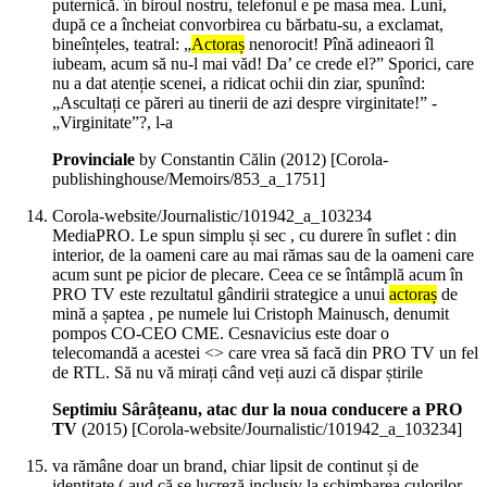
puternică. în biroul nostru, telefonul e pe masa mea. Luni,
după ce a încheiat convorbirea cu bărbatu-su, a exclamat,
bineînțeles, teatral: „
Actoraș
nenorocit! Pînă adineaori îl
iubeam, acum să nu-l mai văd! Da’ ce crede el?” Sporici, care
nu a dat atenție scenei, a ridicat ochii din ziar, spunînd:
„Ascultați ce păreri au tinerii de azi despre virginitate!” -
„Virginitate”?, l-a
Provinciale
by Constantin Călin (
2012
)
[Corola-
publishinghouse/Memoirs/853_a_1751]
Corola-website/Journalistic/101942_a_103234
MediaPRO. Le spun simplu și sec , cu durere în suflet : din
interior, de la oameni care au mai rămas sau de la oameni care
acum sunt pe picior de plecare. Ceea ce se întâmplă acum în
PRO TV este rezultatul gândirii strategice a unui
actoraș
de
mină a șaptea , pe numele lui Cristoph Mainusch, denumit
pompos CO-CEO CME. Cesnavicius este doar o
telecomandă a acestei <> care vrea să facă din PRO TV un fel
de RTL. Să nu vă mirați când veți auzi că dispar știrile
Septimiu Sârâțeanu, atac dur la noua conducere a PRO
TV
(
2015
)
[Corola-website/Journalistic/101942_a_103234]
va rămâne doar un brand, chiar lipsit de continut și de
identitate ( aud că se lucreză inclusiv la schimbarea culorilor