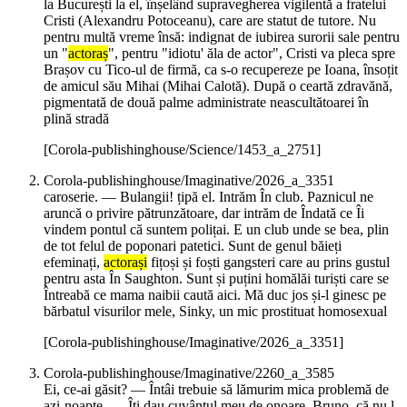
la București la el, înșelând supravegherea vigilentă a fratelui
Cristi (Alexandru Potoceanu), care are statut de tutore. Nu
pentru multă vreme însă: indignat de iubirea surorii sale pentru
un "
actoraș
", pentru "idiotu' ăla de actor", Cristi va pleca spre
Brașov cu Tico-ul de firmă, ca s-o recupereze pe Ioana, însoțit
de amicul său Mihai (Mihai Calotă). După o ceartă zdravănă,
pigmentată de două palme administrate neascultătoarei în
plină stradă
[Corola-publishinghouse/Science/1453_a_2751]
Corola-publishinghouse/Imaginative/2026_a_3351
caroserie. — Bulangii! țipă el. Intrăm În club. Paznicul ne
aruncă o privire pătrunzătoare, dar intrăm de Îndată ce Îi
vindem pontul că suntem polițai. E un club unde se bea, plin
de tot felul de poponari patetici. Sunt de genul băieți
efeminați,
actorași
fițoși și foști gangsteri care au prins gustul
pentru asta În Saughton. Sunt și puțini homălăi turiști care se
Întreabă ce mama naibii caută aici. Mă duc jos și-l ginesc pe
bărbatul visurilor mele, Sinky, un mic prostituat homosexual
[Corola-publishinghouse/Imaginative/2026_a_3351]
Corola-publishinghouse/Imaginative/2260_a_3585
Ei, ce-ai găsit? — Întâi trebuie să lămurim mica problemă de
azi-noapte. — Îți dau cuvântul meu de onoare, Bruno, că nu l-