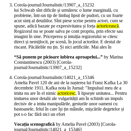
Corola-journal/Journalistic/13907_a_15232
lui Schwab sînt dificile și urmăresc o lume marginală, cu
probleme, într-un tip de limbaj lipsit de pudori, cu un foarte
acut simț al detaliilor. Sînt piese scrise pentru actori, cum se
spune, adică bazate pe expresivitatea și forța
actoricească
.
Regizorul nu se poate salva pe cont propriu, prin efecte sau
imagini în sine. Priceperea și intuiția regizorului se citesc
direct și nemijlocit, pe scenă, în jocul actorilor. E destul de
riscant. Păcălelile nu țin. Și nici artificiile. Mai ales în
“Să punem pe picioare iubirea aproapelui...”
by Marina
Constantinescu (
2003
)
[Corola-
journal/Journalistic/13907_a_15232]
Corola-journal/Journalistic/14021_a_15346
Amelia Pavel 120 de ani de la nașterea lui Franz Kafka La 30
decembrie 1911, Kafka nota în Jurnal: "Impulsul meu de a
imita nu are în el nimic
actoricesc
, îi lipsește unitatea... Pentru
imitarea unor detalii ale vulgarității am în schimb un impuls
decisiv de a imita manipulările, gesturile unor oameni cu
bastoanele, felul în care își țin mâinile, mișcările degetelor și
pot s-o fac fără nici un efort
Vocația scenografică
by Amelia Pavel (
2003
)
[Corola-
journal/Journalistic/14021_a_15346]