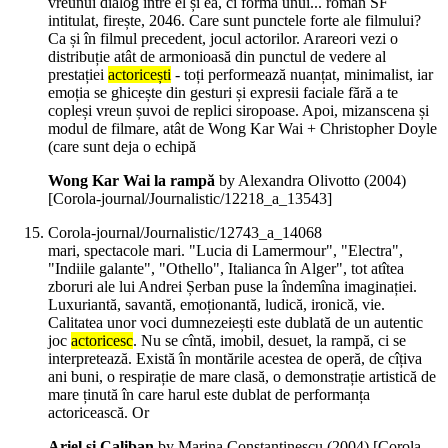
vreunui dialog între el și ea, ci forma unui... roman SF
intitulat, firește, 2046. Care sunt punctele forte ale filmului?
Ca și în filmul precedent, jocul actorilor. Arareori vezi o
distribuție atât de armonioasă din punctul de vedere al
prestației
actoricești
- toți performează nuanțat, minimalist, iar
emoția se ghicește din gesturi și expresii faciale fără a te
copleși vreun șuvoi de replici siropoase. Apoi, mizanscena și
modul de filmare, atât de Wong Kar Wai + Christopher Doyle
(care sunt deja o echipă
Wong Kar Wai la rampă
by Alexandra Olivotto (
2004
)
[Corola-journal/Journalistic/12218_a_13543]
Corola-journal/Journalistic/12743_a_14068
mari, spectacole mari. "Lucia di Lamermour", "Electra",
"Indiile galante", "Othello", Italianca în Alger", tot atîtea
zboruri ale lui Andrei Șerban puse la îndemîna imaginației.
Luxuriantă, savantă, emoționantă, ludică, ironică, vie.
Calitatea unor voci dumnezeiești este dublată de un autentic
joc
actoricesc
. Nu se cîntă, imobil, desuet, la rampă, ci se
interpretează. Există în montările acestea de operă, de cîțiva
ani buni, o respirație de mare clasă, o demonstrație artistică de
mare ținută în care harul este dublat de performanța
actoricească. Or
Ariel și Caliban
by Marina Constantinescu (
2004
)
[Corola-