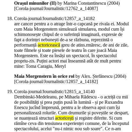
Orașul minunilor (II)
by Marina Constantinescu (
2004
)
[Corola-journal/Journalistic/12762_a_14087]
Corola-journal/Journalistic/12857_a_14182
are cancer pentru a o atrage într-o capcană pe rivala ei. Modul
cum Maia Morgenstern simulează simularea, modul cum își
schimonosește chipul de o suferință imaginară, expresie de
fapt a dorinței nebunești de-a se răzbuna, reprezintă o
performanță
actoricească
greu de atins.rmăresc, de ani de zile,
toate filmele și toate piesele de teatru în care joacă Maia
Morgenstern. Este ea însăși un spectacol, în spectacolul
propriu-zis. Puțini actori mai înseamnă atât de mult pentru
mine: Toma Caragiu, Meryl
Maia Morgenstern în orice rol
by Alex. Ștefănescu (
2004
)
[Corola-journal/Journalistic/12857_a_14182]
Corola-journal/Journalistic/12815_a_14140
Dembinski-Medeleanu, pe Mihaela Rădescu - o actriță cu mii
de posibilități și prea puțin pusă în lumină - și pe Ruxandra
Enescu jucînd împreună, pentru a le observa apoi cum își
personalizează rolurile. Cum drumurile și poveștile se despart,
se nuanțează structuri
actoricești
și registre diferite. Si cum
rămîne ceva din tensiunea experienței comune, de la începutul
spectacolului, acelui "nu-i nimic nou sub soare". Ce n-am