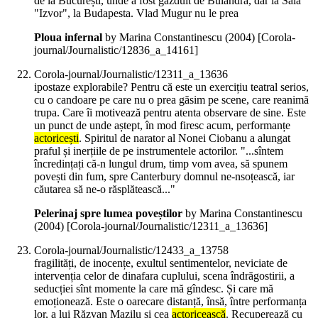
de la București, unde a fost găzduit de Bulandra, dar la Sala
"Izvor", la Budapesta. Vlad Mugur nu le prea
Ploua infernal
by Marina Constantinescu (
2004
)
[Corola-
journal/Journalistic/12836_a_14161]
Corola-journal/Journalistic/12311_a_13636
ipostaze explorabile? Pentru că este un exercițiu teatral serios,
cu o candoare pe care nu o prea găsim pe scene, care reanimă
trupa. Care îi motivează pentru atenta observare de sine. Este
un punct de unde aștept, în mod firesc acum, performanțe
actoricești
. Spiritul de narator al Nonei Ciobanu a alungat
praful și inerțiile de pe instrumentele actorilor. "...sîntem
încredințați că-n lungul drum, timp vom avea, să spunem
povești din fum, spre Canterbury domnul ne-nsoțească, iar
căutarea să ne-o răsplătească..."
Pelerinaj spre lumea poveștilor
by Marina Constantinescu
(
2004
)
[Corola-journal/Journalistic/12311_a_13636]
Corola-journal/Journalistic/12433_a_13758
fragilități, de inocențe, exultul sentimentelor, neviciate de
intervenția celor de dinafara cuplului, scena îndrăgostirii, a
seducției sînt momente la care mă gîndesc. Și care mă
emoționează. Este o oarecare distanță, însă, între performanța
lor, a lui Răzvan Mazilu și cea
actoricească
. Recuperează cu