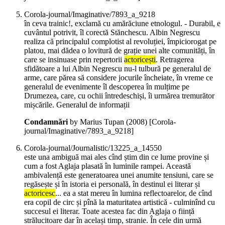
Corola-journal/Imaginative/7893_a_9218
în ceva trainic!, exclamă cu amărăciune etnologul. - Durabil, e
cuvântul potrivit, îl corectă Stănchescu. Albin Negrescu
realiza că principalul complotist al revoluției, împiciorogat pe
platou, mai dădea o lovitură de grație unei alte comunități, în
care se insinuase prin repertorii
actoricești
. Retragerea
sfidătoare a lui Albin Negrescu nu-l tulbură pe generalul de
arme, care părea să considere jocurile încheiate, în vreme ce
generalul de evenimente îl descoperea în mulțime pe
Drumezea, care, cu ochii întredeschiși, îi urmărea tremurător
mișcările. Generalul de informații
Condamnări
by Marius Tupan (
2008
)
[Corola-
journal/Imaginative/7893_a_9218]
Corola-journal/Journalistic/13225_a_14550
este una ambiguă mai ales cînd știm din ce lume provine și
cum a fost Aglaja plasată în luminile rampei. Această
ambivalență este generatoarea unei anumite tensiuni, care se
regăsește și în istoria ei personală, în destinul ei literar și
actoricesc
... ea a stat mereu în lumina reflectoarelor, de cînd
era copil de circ și pînă la maturitatea artistică - culminînd cu
succesul ei literar. Toate acestea fac din Aglaja o ființă
strălucitoare dar în același timp, stranie. În cele din urmă