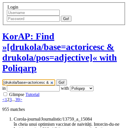
Login
Go!
KorAP: Find
»[drukola/base=actoricesc &
drukola/pos=adjective]« with
Poliqarp
Go!
in
with
Glimpse
Tutorial
<
1
2
3
...
39
>
955
matches
Corola-journal/Journalistic/13759_a_15084
în cheia unui optimism vaccinat de naivități. Intorcin-du-ne