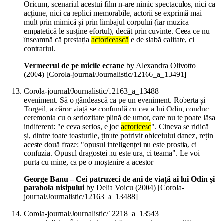
Oricum, scenariul acestui film n-are nimic spectaculos, nici ca
acțiune, nici ca replici memorabile, actorii se exprimă mai
mult prin mimică și prin limbajul corpului (iar muzica
empatetică le susține efortul), decât prin cuvinte. Ceea ce nu
înseamnă că prestația
actoricească
e de slabă calitate, ci
contrariul.
Vermeerul de pe micile ecrane
by Alexandra Olivotto
(
2004
)
[Corola-journal/Journalistic/12166_a_13491]
Corola-journal/Journalistic/12163_a_13488
eveniment. Să o gândească ca pe un eveniment. Roberta și
Torgeil, a căror viață se confundă cu cea a lui Odin, conduc
ceremonia cu o seriozitate plină de umor, care nu te poate lăsa
indiferent: "e ceva serios, e joc
actoricesc
". Cineva se ridică
și, dintre toate toasturile, ținute potrivit obiceiului danez, rețin
aceste două fraze: "opusul inteligenței nu este prostia, ci
confuzia. Opusul dragostei nu este ura, ci teama". Le voi
purta cu mine, ca pe o moștenire a acestor
George Banu – Cei patruzeci de ani de viață ai lui Odin și
parabola nisipului
by Delia Voicu (
2004
)
[Corola-
journal/Journalistic/12163_a_13488]
Corola-journal/Journalistic/12218_a_13543