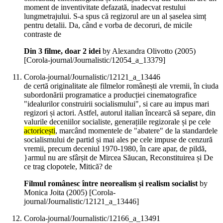
moment de inventivitate defazată, inadecvat restului
lungmetrajului. S-a spus că regizorul are un al șaselea simț
pentru detalii. Da, când e vorba de decoruri, de micile
contraste de
Din 3 filme, doar 2 idei
by Alexandra Olivotto (
2005
)
[Corola-journal/Journalistic/12054_a_13379]
Corola-journal/Journalistic/12121_a_13446
de certă originalitate ale filmelor românești ale vremii, în ciuda
subordonării programatice a producției cinematografice
"idealurilor construirii socialismului", si care au impus mari
regizori și actori. Astfel, autorul italian încearcă să separe, din
valurile deceniilor socialiste, generațiile regizorale și pe cele
actoricești
, marcând momentele de "abatere" de la standardele
socialismului de partid și mai ales pe cele impuse de cenzură
vremii, precum deceniul 1970-1980, în care apar, de pildă,
}armul nu are sfârșit de Mircea Săucan, Reconstituirea și De
ce trag clopotele, Mitică? de
Filmul românesc între neorealism și realism socialist
by
Monica Joita (
2005
)
[Corola-
journal/Journalistic/12121_a_13446]
Corola-journal/Journalistic/12166_a_13491