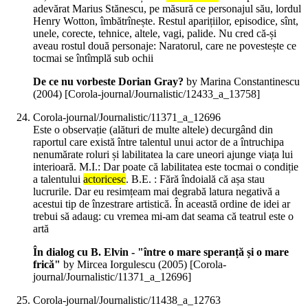
adevărat Marius Stănescu, pe măsură ce personajul său, lordul
Henry Wotton, îmbătrînește. Restul aparițiilor, episodice, sînt,
unele, corecte, tehnice, altele, vagi, palide. Nu cred că-și
aveau rostul două personaje: Naratorul, care ne povestește ce
tocmai se întîmplă sub ochii
De ce nu vorbeste Dorian Gray?
by Marina Constantinescu
(
2004
)
[Corola-journal/Journalistic/12433_a_13758]
Corola-journal/Journalistic/11371_a_12696
Este o observație (alături de multe altele) decurgând din
raportul care există între talentul unui actor de a întruchipa
nenumărate roluri și labilitatea la care uneori ajunge viața lui
interioară. M.I.: Dar poate că labilitatea este tocmai o condiție
a talentului
actoricesc
. B.E. : Fără îndoială că așa stau
lucrurile. Dar eu resimțeam mai degrabă latura negativă a
acestui tip de înzestrare artistică. În această ordine de idei ar
trebui să adaug: cu vremea mi-am dat seama că teatrul este o
artă
În dialog cu B. Elvin - "între o mare speranță și o mare
frică"
by Mircea Iorgulescu (
2005
)
[Corola-
journal/Journalistic/11371_a_12696]
Corola-journal/Journalistic/11438_a_12763