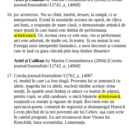
journal/Journalistic/12743_a_14068]
joc actoricesc. Nu se cîntă, imobil, desuet, la rampă, ci se
interpretează. Există în montările acestea de operă, de cîțiva
ani buni, o respirație de mare clasă, o demonstrație artistică de
mare ținută în care harul este dublat de performanța
actoricească
. Or, tocmai ceea ce este nou, viu și performant
aici este adormit, de multe ori, în teatru. Și nu numai la noi.
Energia unor interpretări fantastice, a unor decoruri și costume
care te lasă cu gura căscată prin tușa liniilor dinamice
Ariel și Caliban
by Marina Constantinescu (
2004
)
[Corola-
journal/Journalistic/12743_a_14068]
Corola-journal/Journalistic/12762_a_14087
ei, modul în care i-a fost slugă. Povestea lui se amestecă cu
altele, tragedia lui cu altele, nucleul rămîne același: tema
morții. În spatele unui limbaj ce aduce cu teatrul de păpuși,
pentru copii, se află candoare, o mică bijuterie
actoricească
,
susținută cu emoție și rigoare de trupă. Recviem este un
spectacol-poem, construit de regizorul și dramaturgul Hanoch
Levin plecînd de la trei povestiri ale lui Cehov, așa cum scrie
în caietul program. Eu am recunoscut doar Vioara lui
Rotschild, baza scenariului. Lamentația