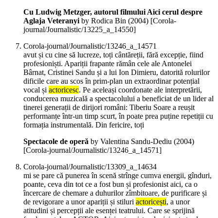
Cu Ludwig Metzger, autorul filmului Aici cerul despre
Aglaja Veteranyi
by Rodica Bin (
2004
)
[Corola-
journal/Journalistic/13225_a_14550]
Corola-journal/Journalistic/13246_a_14571
avut și cu cine să lucreze, toți cântăreții, fără excepție, fiind
profesioniști. Apariții frapante rămân cele ale Antonelei
Bârnat, Cristinei Sandu și a lui Ion Dimieru, datorită rolurilor
dificile care au scos în prim-plan un extraordinar potențial
vocal și
actoricesc
. Pe aceleași coordonate ale interpretării,
conducerea muzicală a spectacolului a beneficiat de un lider al
tinerei generații de dirijori români: Tiberiu Soare a reușit
performanțe într-un timp scurt, în poate prea puține repetiții cu
formația instrumentală. Din fericire, toți
Spectacole de operă
by Valentina Sandu-Dediu (
2004
)
[Corola-journal/Journalistic/13246_a_14571]
Corola-journal/Journalistic/13309_a_14634
mi se pare că punerea în scenă strînge cumva energii, gînduri,
poante, ceva din tot ce a fost bun și profesionist aici, ca o
încercare de chemare a duhurilor zîmbitoare, de purificare și
de revigorare a unor apariții și stiluri
actoricești
, a unor
atitudini și percepții ale esenței teatrului. Care se sprijină