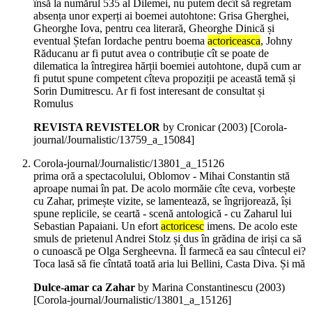
însă la numărul 535 al Dilemei, nu putem decît să regretam
absența unor experți ai boemei autohtone: Grisa Gherghei,
Gheorghe Iova, pentru cea literară, Gheorghe Dinică și
eventual Ștefan Iordache pentru boema
actoriceasca
, Johny
Răducanu ar fi putut avea o contribuție cît se poate de
dilematica la întregirea hărții boemiei autohtone, după cum ar
fi putut spune competent cîteva propoziții pe această temă și
Sorin Dumitrescu. Ar fi fost interesant de consultat și
Romulus
REVISTA REVISTELOR
by Cronicar (
2003
)
[Corola-
journal/Journalistic/13759_a_15084]
Corola-journal/Journalistic/13801_a_15126
prima oră a spectacolului, Oblomov - Mihai Constantin stă
aproape numai în pat. De acolo mormăie cîte ceva, vorbește
cu Zahar, primește vizite, se lamentează, se îngrijorează, își
spune replicile, se ceartă - scenă antologică - cu Zaharul lui
Sebastian Papaiani. Un efort
actoricesc
imens. De acolo este
smuls de prietenul Andrei Stolz și dus în grădina de iriși ca să
o cunoască pe Olga Sergheevna. Îl farmecă ea sau cîntecul ei?
Toca lasă să fie cîntată toată aria lui Bellini, Casta Diva. Și mă
Dulce-amar ca Zahar
by Marina Constantinescu (
2003
)
[Corola-journal/Journalistic/13801_a_15126]