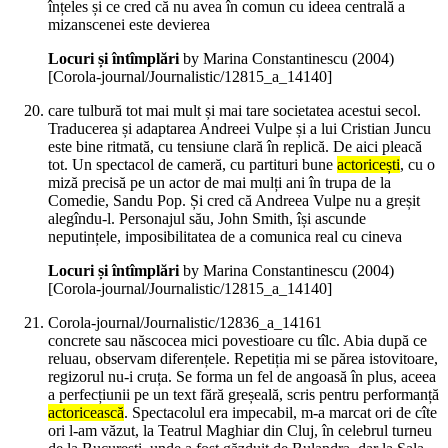
înțeles și ce cred că nu avea în comun cu ideea centrală a
mizanscenei este devierea
Locuri și întîmplări
by Marina Constantinescu (
2004
)
[Corola-journal/Journalistic/12815_a_14140]
care tulbură tot mai mult și mai tare societatea acestui secol.
Traducerea și adaptarea Andreei Vulpe și a lui Cristian Juncu
este bine ritmată, cu tensiune clară în replică. De aici pleacă
tot. Un spectacol de cameră, cu partituri bune
actoricești
, cu o
miză precisă pe un actor de mai mulți ani în trupa de la
Comedie, Sandu Pop. Și cred că Andreea Vulpe nu a greșit
alegîndu-l. Personajul său, John Smith, își ascunde
neputințele, imposibilitatea de a comunica real cu cineva
Locuri și întîmplări
by Marina Constantinescu (
2004
)
[Corola-journal/Journalistic/12815_a_14140]
Corola-journal/Journalistic/12836_a_14161
concrete sau născocea mici povestioare cu tîlc. Abia după ce
reluau, observam diferențele. Repetiția mi se părea istovitoare,
regizorul nu-i cruța. Se forma un fel de angoasă în plus, aceea
a perfecțiunii pe un text fără greșeală, scris pentru performanță
actoricească
. Spectacolul era impecabil, m-a marcat ori de cîte
ori l-am văzut, la Teatrul Maghiar din Cluj, în celebrul turneu