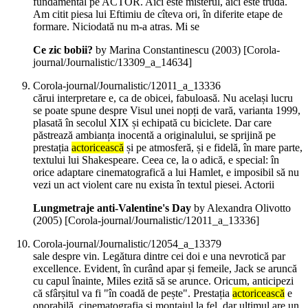
fundamental pe ACTOR. Aici este misterul, aici este truda.
Am citit piesa lui Eftimiu de cîteva ori, în diferite etape de
formare. Niciodată nu m-a atras. Mi se
Ce zic bobii?
by Marina Constantinescu (
2003
)
[Corola-
journal/Journalistic/13309_a_14634]
Corola-journal/Journalistic/12011_a_13336
cărui interpretare e, ca de obicei, fabuloasă. Nu același lucru
se poate spune despre Visul unei nopți de vară, varianta 1999,
plasată în secolul XIX și echipată cu biciclete. Dar care
păstrează ambianța inocentă a originalului, se sprijină pe
prestația
actoricească
și pe atmosferă, și e fidelă, în mare parte,
textului lui Shakespeare. Ceea ce, la o adică, e special: în
orice adaptare cinematografică a lui Hamlet, e imposibil să nu
vezi un act violent care nu exista în textul piesei. Actorii
Lungmetraje anti-Valentine's Day
by Alexandra Olivotto
(
2005
)
[Corola-journal/Journalistic/12011_a_13336]
Corola-journal/Journalistic/12054_a_13379
sale despre vin. Legătura dintre cei doi e una nevrotică par
excellence. Evident, în curând apar și femeile, Jack se aruncă
cu capul înainte, Miles ezită să se arunce. Oricum, anticipezi
că sfârșitul va fi "în coadă de pește". Prestația
actoricească
e
onorabilă, cinematografia și montajul la fel, dar ultimul are un