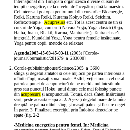
Internațional din Timișoara organizează diverse cursuri de
terapii energetice, de la nivelul de începător până la maestru.
Cei interesați pot opta pentru unul din cursurile: Bioenergie,
Reiki, Karuna Reiki, Kurama Kokyo Reiki, Seichim,
Reflexoterapie -
Acupresură
etc. Tot la acest centru se țin și
cursuri de Yoga, cum ar fi Navara Yoga, Yoga clasică (Raja,
Hatha, Jnana, Bhakti, Karma, Mantra etc.), Tantra clasică
integrală, Kundalini Yoga, Yoga pentru femeile însărcinate,
Yoga pentru copii, metode de relaxare
Agenda2003-45-03-45-03-11
(
2003
)
[Corola-
journal/Journalistic/281679_a_283008]
Corola-publishinghouse/Science/2365_a_3690
stîngă și degetul arătător și cele mijlocii pe partea interioară a
mîinii stîngi, masați zona moale. Astfel, veți stimula cel de-al
patrulea punct de acupunctură de pe meridianul intestinului
gros sau punctul Hoku, unul dintre cele mai folosite puncte
din
acupresură
și acupunctură. Totuși, dacă sînteți Însărcinată,
săriți peste această etapă 2. 2. Așezați degetul mare de la mîna
dreaptă pe palma mîinii stîngi și masați palma și fiecare deget
În parte. 3. Finalizați exercițiul prin Îndoirea degetelor pe
spate (fig. 2-2
-Medicina energetica pentru femei. In: Medicina