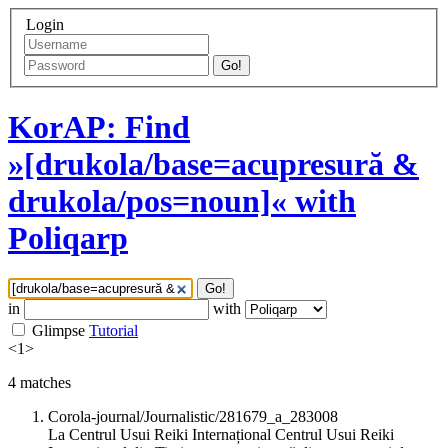
Login
Go!
KorAP: Find
»[drukola/base=acupresură &
drukola/pos=noun]« with
Poliqarp
Go!
in
with
Glimpse
Tutorial
<
1
>
4
matches
Corola-journal/Journalistic/281679_a_283008
La Centrul Usui Reiki Internațional Centrul Usui Reiki