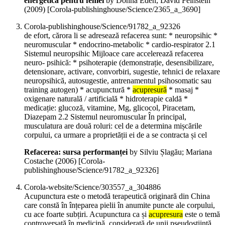
energetica pentru femei
by Donna Eden, David Feinstein
(
2009
)
[Corola-publishinghouse/Science/2365_a_3690]
Corola-publishinghouse/Science/91782_a_92326
de efort, cărora li se adresează refacerea sunt: * neuropsihic *
neuromuscular * endocrino-metabolic * cardio-respirator 2.1
Sistemul neuropsihic Mijloace care accelerează refacerea
neuro- psihică: * psihoterapie (demonstrație, desensibilizare,
detensionare, activare, convorbiri, sugestie, tehnici de relaxare
neuropsihică, autosugestie, antrenamentul psihosomatic sau
training autogen) * acupunctură *
acupresură
* masaj *
oxigenare naturală / artificială * hidroterapie caldă *
medicație: glucoză, vitamine, Mg, glicocol, Piracetam,
Diazepam 2.2 Sistemul neuromuscular În principal,
musculatura are două roluri: cel de a determina mișcările
corpului, ca urmare a proprietății ei de a se contracta și cel
Refacerea: sursa performanței
by Silviu Șlagău; Mariana
Costache (
2006
)
[Corola-
publishinghouse/Science/91782_a_92326]
Corola-website/Science/303557_a_304886
Acupunctura este o metodă terapeutică originară din China
care constă în înțeparea pielii în anumite puncte ale corpului,
cu ace foarte subțiri. Acupunctura ca și
acupresura
este o temă
controversată în medicină, considerată de unii pseudoștiință.