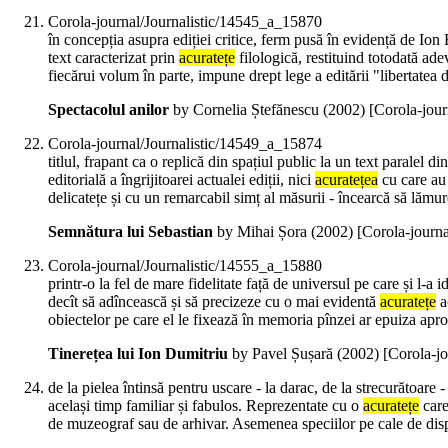
Corola-journal/Journalistic/14545_a_15870
în concepția asupra ediției critice, ferm pusă în evidență de Ion 
text caracterizat prin
acuratețe
filologică, restituind totodată ade
fiecărui volum în parte, impune drept lege a editării "libertatea 
Spectacolul anilor
by Cornelia Ștefănescu (
2002
)
[Corola-jou
Corola-journal/Journalistic/14549_a_15874
titlul, frapant ca o replică din spațiul public la un text paralel d
editorială a îngrijitoarei actualei ediții, nici
acuratețea
cu care au 
delicatețe și cu un remarcabil simț al măsurii - încearcă să lămu
Semnătura lui Sebastian
by Mihai Șora (
2002
)
[Corola-journ
Corola-journal/Journalistic/14555_a_15880
printr-o la fel de mare fidelitate față de universul pe care și l-a 
decît să adîncească și să precizeze cu o mai evidentă
acuratețe
ac
obiectelor pe care el le fixează în memoria pînzei ar epuiza apro
Tinerețea lui Ion Dumitriu
by Pavel Șușară (
2002
)
[Corola-j
de la pielea întinsă pentru uscare - la darac, de la strecurătoare -
același timp familiar și fabulos. Reprezentate cu o
acuratețe
care
de muzeograf sau de arhivar. Asemenea speciilor pe cale de dispa