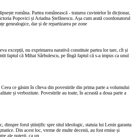
ipsește româna. Partea românească - tratarea cuvintelor în dicționar,
Victoria Popovici și Ariadna Ștefănescu. Așa cum arată coordonatorul
ențe genealogice, dar și de repartizarea pe zone
eva excepții, nu exprimarea narativă constituie partea lor tare, cît și
mintit faptul că Mihai Sârbulescu, pe lîngă faptul că s-a impus ca unul
a. Ceea ce găsim în cîteva din povestirile din prima parte a volumului
alitate și verbozitate. Povestirile au toate, în această a doua parte a
dinspre forul științific spre situl ideologic, statuia lui Lenin garanta
ogmatice. Din acest loc, vreme de multe decenii, au fost emise și
tre ale puterii, ca un