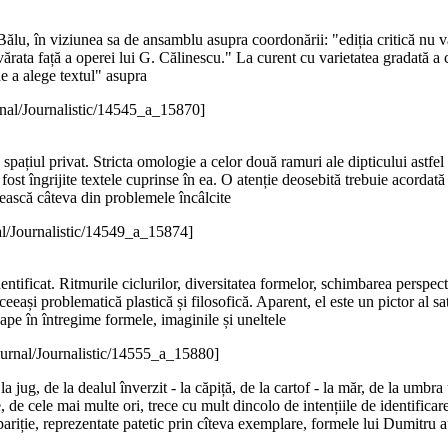
Bălu, în viziunea sa de ansamblu asupra coordonării: "ediția critică nu va 
vărata față a operei lui G. Călinescu." La curent cu varietatea gradată a
de a alege textul" asupra
rnal/Journalistic/14545_a_15870]
in spațiul privat. Stricta omologie a celor două ramuri ale dipticului astfe
fost îngrijite textele cuprinse în ea. O atenție deosebită trebuie acordată
rească câteva din problemele încâlcite
al/Journalistic/14549_a_15874]
identificat. Ritmurile ciclurilor, diversitatea formelor, schimbarea perspec
eeași problematică plastică și filosofică. Aparent, el este un pictor al sa
ape în întregime formele, imaginile și uneltele
ournal/Journalistic/14555_a_15880]
 la jug, de la dealul înverzit - la căpiță, de la cartof - la măr, de la umbr
, de cele mai multe ori, trece cu mult dincolo de intențiile de identificar
riție, reprezentate patetic prin cîteva exemplare, formele lui Dumitru 