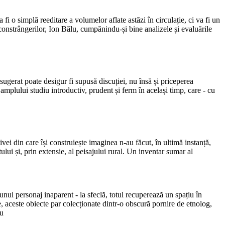
fi o simplă reeditare a volumelor aflate astăzi în circulație, ci va fi un
 constrângerilor, Ion Bălu, cumpănindu-și bine analizele și evaluările
l sugerat poate desigur fi supusă discuției, nu însă și priceperea
 amplului studiu introductiv, prudent și ferm în același timp, care - cu
tivei din care își construiește imaginea n-au făcut, în ultimă instanță,
tului și, prin extensie, al peisajului rural. Un inventar sumar al
a unui personaj inaparent - la sfeclă, totul recuperează un spațiu în
e, aceste obiecte par colecționate dintr-o obscură pornire de etnolog,
au