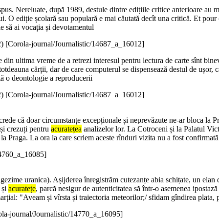
us. Nereluate, după 1989, destule dintre edițiile critice anterioare au ma
i. O ediție școlară sau populară e mai căutată decît una critică. Et pour 
uie să ai vocația și devotamentul
2
)
[Corola-journal/Journalistic/14687_a_16012]
e din ultima vreme de a retrezi interesul pentru lectura de carte sînt bin
ntotdeauna cărții, dar de care computerul se dispensează destul de ușor, c
tă o deontologie a reproducerii
2
)
[Corola-journal/Journalistic/14687_a_16012]
t crede că doar circumstanțe excepționale și neprevăzute ne-ar bloca 
 și crezuți pentru
acuratețea
analizelor lor. La Cotroceni și la Palatul Vic
a Praga. La ora la care scriem aceste rînduri vizita nu a fost confirmată
/14760_a_16085]
gezime uranica). Așijderea înregistrăm cutezanțe abia schițate, un elan d
 și
acuratețe
, parcă nesigur de autenticitatea să într-o asemenea ipostază 
rțial: "Aveam și vîrsta și traiectoria meteorilor;/ sfidam gîndirea plata,
ola-journal/Journalistic/14770_a_16095]