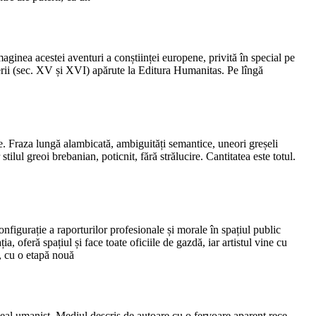
Imaginea acestei aventuri a conștiinței europene, privită în special pe
rii (sec. XV și XVI) apărute la Editura Humanitas. Pe lîngă
e. Fraza lungă alambicată, ambiguități semantice, uneori greșeli
ilul greoi brebanian, poticnit, fără strălucire. Cantitatea este totul.
onfigurație a raporturilor profesionale și morale în spațiul public
a, oferă spațiul și face toate oficiile de gazdă, iar artistul vine cu
i, cu o etapă nouă
s ideal umanist. Mediul descris de autoare cu o fervoare aparent rece