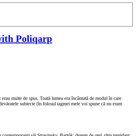
ith Poliqarp
ct erau multe de spus. Toată lumea era încântată de modul în care
ă, adevăratele subiecte (în folosul tagmei mele voi spune că nu eram
e contemporanii săi Stravinsky, Bartók: degete de oțel, ritm trepidant,