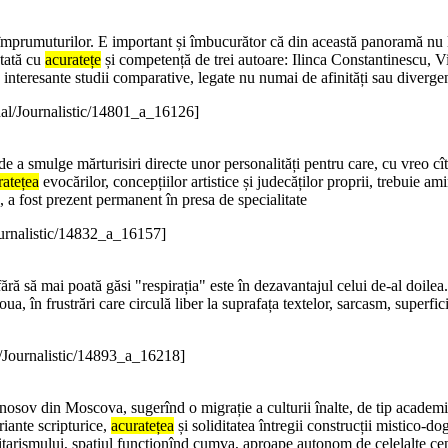
 împrumuturilor. E important și îmbucurător că din această panoramă nu l
ctată cu
acuratețe
și competență de trei autoare: Ilinca Constantinescu, 
te interesante studii comparative, legate nu numai de afinități sau diverg
nal/Journalistic/14801_a_16126]
a de a smulge mărturisiri directe unor personalități pentru care, cu vreo cît
ratețea
evocărilor, concepțiilor artistice și judecăților proprii, trebuie a
c, a fost prezent permanent în presa de specialitate
ournalistic/14832_a_16157]
fără să mai poată găsi "respirația" este în dezavantajul celui de-al doile
ua, în frustrări care circulă liber la suprafața textelor, sarcasm, superfici
l/Journalistic/14893_a_16218]
osov din Moscova, sugerînd o migrație a culturii înalte, de tip academic, 
riante scripturice,
acuratețea
și soliditatea întregii construcții mistico-d
alitarismului, spațiul funcționînd cumva, aproape autonom de celelalte cen