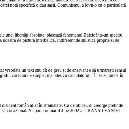
a cărei notă specifică o dau sașii. Comunismul a lovit-o cu o particulară
misele unei libertăți absolute, plasează fenomenul Balcic într-un spectru
a noastră de pictură interbelică. Indiferent de stilistica proprie și de
t vreodată un text știu cît de greu și de enervant e să urmărești sensul
grafii, corectura e simplă, mai ales cu calculatorul: "â" se schimbă în
isident român aflat în străinătate. Ca de obicei, dl George pretinde
tului său ocazional. A apărut numărul 4 pe 2002 al TRANSILVANIEI