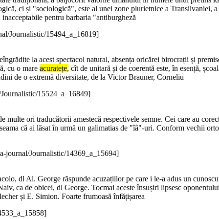
ică, ci și "sociologică", este al unei zone plurietnice a Transilvaniei, 
ra, inacceptabile pentru barbaria "antiburgheză
nal/Journalistic/15494_a_16819]
i neîngrădite la acest spectacol natural, absența oricărei birocrații și pre
ază, cu o mare
acuratețe
, cît de unitară și de coerentă este, în esență, școal
itudini de o extremă diversitate, de la Victor Brauner, Corneliu
l/Journalistic/15524_a_16849]
e multe ori traducătorii amestecă respectivele semne. Cei care au corecta
i seama că ai lăsat în urmă un galimatias de "îâ"-uri. Conform vechii orto
a-journal/Journalistic/14369_a_15694]
, dl Al. George răspunde acuzațiilor pe care i le-a adus un cunoscut d
 Naiv, ca de obicei, dl George. Tocmai aceste însușiri lipsesc oponen
lecher și E. Simion. Foarte frumoasă înfățișarea
/14533_a_15858]