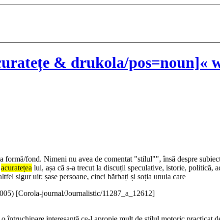
uratețe & drukola/pos=noun]« w
ția formă/fond. Nimeni nu avea de comentat "stilul"", însă despre subie
ă
acuratețea
lui, așa că s-a trecut la discuții speculative, istorie, politic
fel sigur uit: șase persoane, cinci bărbați și soția unuia care
005
)
[Corola-journal/Journalistic/11287_a_12612]
 întruchipare interesantă ce-l apropie mult de stilul motoric practicat d