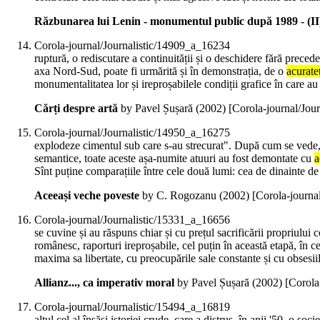
Răzbunarea lui Lenin - monumentul public după 1989 - (II
Corola-journal/Journalistic/14909_a_16234
ruptură, o rediscutare a continuității și o deschidere fără precede
axa Nord-Sud, poate fi urmărită și în demonstrația, de o
acurate
monumentalitatea lor și ireproșabilele condiții grafice în care au fo
Cărți despre artă
by Pavel Șușară (
2002
)
[Corola-journal/Jou
Corola-journal/Journalistic/14950_a_16275
explodeze cimentul sub care s-au strecurat". După cum se vede, l
semantice, toate aceste așa-numite atuuri au fost demontate cu
a
Sînt puține comparațiile între cele două lumi: cea de dinainte d
Aceeași veche poveste
by C. Rogozanu (
2002
)
[Corola-journa
Corola-journal/Journalistic/15331_a_16656
se cuvine și au răspuns chiar și cu prețul sacrificării propriului
românesc, raporturi ireproșabile, cel puțin în această etapă, în c
maxima sa libertate, cu preocupările sale constante și cu obsesiil
Allianz..., ca imperativ moral
by Pavel Șușară (
2002
)
[Corola
Corola-journal/Journalistic/15494_a_16819
altul cel al însăși istoriei crude, care a distrus, în anii '50, o 