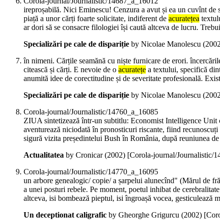
Corola-journal/Journalistic/14687_a_16012
ireproșabilă. Nici Eminescu! Cenzura a avut și ea un cuvînt de sp
piață a unor cărți foarte solicitate, indiferent de
acuratețea
textulu
ar dori să se consacre filologiei își caută altceva de lucru. Treb
Specializări pe cale de dispariție
by Nicolae Manolescu (
200
în nimeni. Cărțile seamănă cu niște furnicare de erori. încercăril
citească și cărți. E nevoie de o
acuratețe
a textului, specifică di
anumită idee de corectitudine și de severitate profesională. Exis
Specializări pe cale de dispariție
by Nicolae Manolescu (
200
Corola-journal/Journalistic/14760_a_16085
ZIUA sintetizează într-un subtitlu: Economist Intelligence Uni
aventurează niciodată în pronosticuri riscante, fiind recunoscuți
sigură vizita președintelui Bush în România, după reuniunea de l
Actualitatea
by Cronicar (
2002
)
[Corola-journal/Journalistic
Corola-journal/Journalistic/14770_a_16095
un arbore genealogic/ copie/ a șarpelui alunecînd" (Mărul de fră
a unei posturi rebele. Pe moment, poetul inhibat de cerebralitate
altceva, isi bombează pieptul, isi îngroașă vocea, gesticulează ma
Un deceptionat caligrafic
by Gheorghe Grigurcu (
2002
)
[Cor