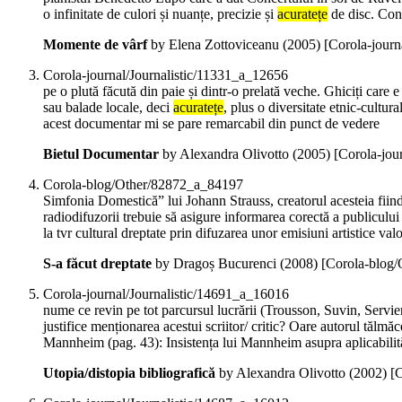
o infinitate de culori și nuanțe, precizie și
acuratețe
de disc. Conc
Momente de vârf
by Elena Zottoviceanu (
2005
)
[Corola-journ
Corola-journal/Journalistic/11331_a_12656
pe o plută făcută din paie și dintr-o prelată veche. Ghiciți care e 
sau balade locale, deci
acuratețe
, plus o diversitate etnic-cultu
acest documentar mi se pare remarcabil din punct de vedere
Bietul Documentar
by Alexandra Olivotto (
2005
)
[Corola-jou
Corola-blog/Other/82872_a_84197
Simfonia Domestică” lui Johann Strauss, creatorul acesteia fiind,
radiodifuzorii trebuie să asigure informarea corectă a publicului
la tvr cultural dreptate prin difuzarea unor emisiuni artistice va
S-a făcut dreptate
by Dragoș Bucurenci (
2008
)
[Corola-blog
Corola-journal/Journalistic/14691_a_16016
nume ce revin pe tot parcursul lucrării (Trousson, Suvin, Servier,
justifice menționarea acestui scriitor/ critic? Oare autorul tălmă
Mannheim (pag. 43): Insistența lui Mannheim asupra aplicabilităț
Utopia/distopia bibliografică
by Alexandra Olivotto (
2002
)
[