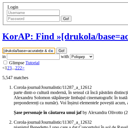
Login
Go!
KorAP: Find »[drukola/base=ac
Go!
in
with
Glimpse
Tutorial
<
1
2
3
...
222
>
5,547
matches
Corola-journal/Journalistic/11287_a_12612
parte dintr-o cultură modernă, în sensul că încă păstrăm distinc
Alexandru Solomon stăpânește limbajul cinematografic în toat
preponderenți ca număr). Voi înșirui elementele poveștii acum, alt
Șase personaje în căutarea unui jaf
by Alexandra Olivotto (
2
Corola-journal/Journalistic/11307_a_12632
pianistul Benedetto Lupo care a dat Concertului în sol de Ravel o