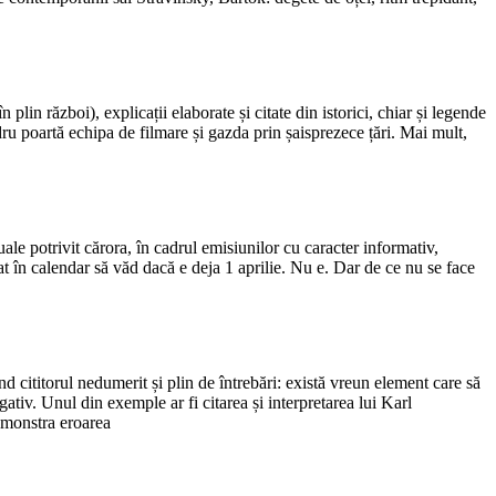
 plin război), explicații elaborate și citate din istorici, chiar și legende
dru poartă echipa de filmare și gazda prin șaisprezece țări. Mai mult,
ale potrivit cărora, în cadrul emisiunilor cu caracter informativ,
at în calendar să văd dacă e deja 1 aprilie. Nu e. Dar de ce nu se face
d cititorul nedumerit și plin de întrebări: există vreun element care să
egativ. Unul din exemple ar fi citarea și interpretarea lui Karl
demonstra eroarea