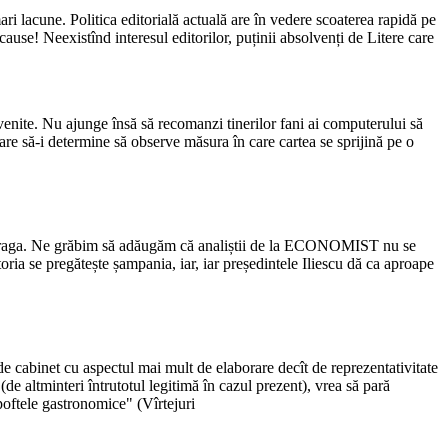
ri lacune. Politica editorială actuală are în vedere scoaterea rapidă pe
cause! Neexistînd interesul editorilor, puținii absolvenți de Litere care
evenite. Nu ajunge însă să recomanzi tinerilor fani ai computerului să
are să-i determine să observe măsura în care cartea se sprijină pe o
la Praga. Ne grăbim să adăugăm că analiștii de la ECONOMIST nu se
toria se pregătește șampania, iar, iar președintele Iliescu dă ca aproape
e cabinet cu aspectul mai mult de elaborare decît de reprezentativitate
(de altminteri întrutotul legitimă în cazul prezent), vrea să pară
 poftele gastronomice" (Vîrtejuri