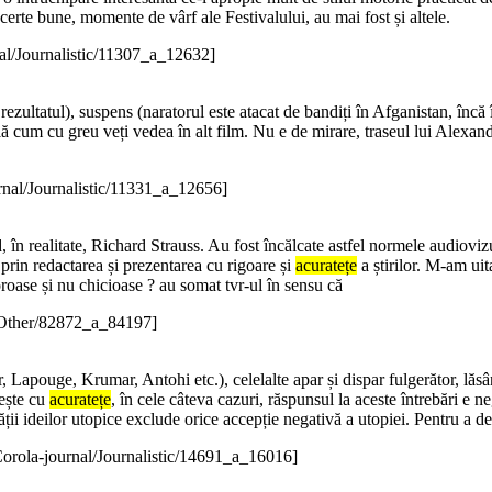
erte bune, momente de vârf ale Festivalului, au mai fost și altele.
al/Journalistic/11307_a_12632]
rezultatul), suspens (naratorul este atacat de bandiți în Afganistan, încă în
rală cum cu greu veți vedea în alt film. Nu e de mirare, traseul lui Alexan
rnal/Journalistic/11331_a_12656]
 în realitate, Richard Strauss. Au fost încălcate astfel normele audiovizu
 prin redactarea și prezentarea cu rigoare și
acuratețe
a știrilor. M-am uit
loroase și nu chicioase ? au somat tvr-ul în sensu că
/Other/82872_a_84197]
 Lapouge, Krumar, Antohi etc.), celelalte apar și dispar fulgerător, lăsân
cește cu
acuratețe
, în cele câteva cazuri, răspunsul la aceste întrebări e n
ii ideilor utopice exclude orice accepție negativă a utopiei. Pentru a 
Corola-journal/Journalistic/14691_a_16016]