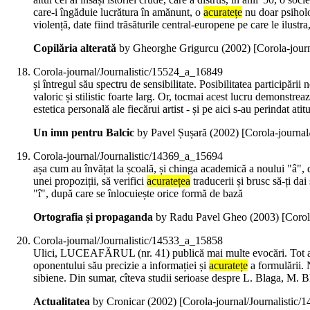
care-i îngăduie lucrătura în amănunt, o
acuratețe
nu doar psiholog
violență, date fiind trăsăturile central-europene pe care le ilust
Copilăria alterată
by Gheorghe Grigurcu (
2002
)
[Corola-jour
Corola-journal/Journalistic/15524_a_16849
și întregul său spectru de sensibilitate. Posibilitatea participări
valoric și stilistic foarte larg. Or, tocmai acest lucru demonstre
estetica personală ale fiecărui artist - și pe aici s-au perindat at
Un imn pentru Balcic
by Pavel Șușară (
2002
)
[Corola-journa
Corola-journal/Journalistic/14369_a_15694
așa cum au învățat la școală, și chinga academică a noului "â", d
unei propoziții, să verifici
acuratețea
traducerii și brusc să-ți da
"î", după care se înlocuiește orice formă de bază
Ortografia și propaganda
by Radu Pavel Gheo (
2003
)
[Corol
Corola-journal/Journalistic/14533_a_15858
Ulici, LUCEAFĂRUL (nr. 41) publică mai multe evocări. Tot acolo
oponentului său precizie a informației și
acuratețe
a formulării.
sibiene. Din sumar, cîteva studii serioase despre L. Blaga, M. B
Actualitatea
by Cronicar (
2002
)
[Corola-journal/Journalistic