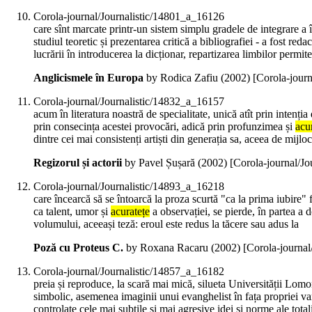
Corola-journal/Journalistic/14801_a_16126
care sînt marcate printr-un sistem simplu gradele de integrare a
studiul teoretic și prezentarea critică a bibliografiei - a fost reda
lucrării în introducerea la dicționar, repartizarea limbilor permi
Anglicismele în Europa
by Rodica Zafiu (
2002
)
[Corola-jour
Corola-journal/Journalistic/14832_a_16157
acum în literatura noastră de specialitate, unică atît prin intenți
prin consecința acestei provocări, adică prin profunzimea și
acu
dintre cei mai consistenți artiști din generația sa, aceea de mijlo
Regizorul și actorii
by Pavel Șușară (
2002
)
[Corola-journal/J
Corola-journal/Journalistic/14893_a_16218
care încearcă să se întoarcă la proza scurtă "ca la prima iubire" 
ca talent, umor și
acuratețe
a observației, se pierde, în partea a do
volumului, aceeași teză: eroul este redus la tăcere sau adus la
Poză cu Proteus C.
by Roxana Racaru (
2002
)
[Corola-journa
Corola-journal/Journalistic/14857_a_16182
preia și reproduce, la scară mai mică, silueta Universității Lomon
simbolic, asemenea imaginii unui evanghelist în fața propriei va
controlate cele mai subtile și mai agresive idei și norme ale tot