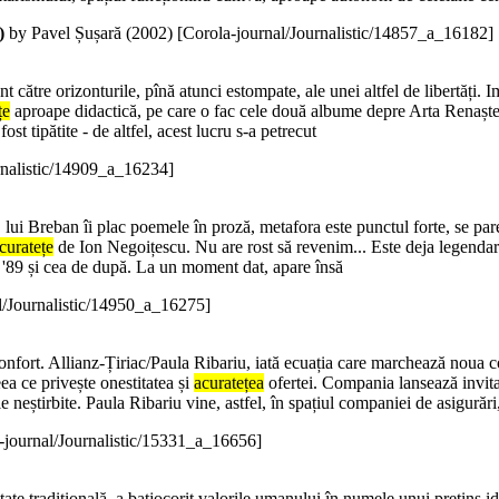
)
by Pavel Șușară (
2002
)
[Corola-journal/Journalistic/14857_a_16182]
nt către orizonturile, pînă atunci estompate, ale unei altfel de libertăți. 
țe
aproape didactică, pe care o fac cele două albume depre Arta Renaște
st tipătite - de altfel, acest lucru s-a petrecut
rnalistic/14909_a_16234]
ui Breban îi plac poemele în proză, metafora este punctul forte, se par
curatețe
de Ion Negoițescu. Nu are rost să revenim... Este deja legendar st
e '89 și cea de după. La un moment dat, apare însă
l/Journalistic/14950_a_16275]
 confort. Allianz-Țiriac/Paula Ribariu, iată ecuația care marchează noua c
eea ce privește onestitatea și
acuratețea
ofertei. Compania lansează invitați
e neștirbite. Paula Ribariu vine, astfel, în spațiul companiei de asigurăr
-journal/Journalistic/15331_a_16656]
societate tradițională, a batjocorit valorile umanului în numele unui pretin