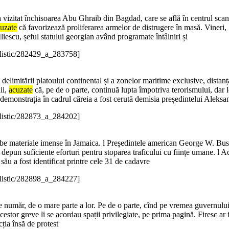
vizitat închisoarea Abu Ghraib din Bagdad, care se află în centrul scand
uzate
că favorizează proliferarea armelor de distrugere în masă. Vineri, 
Iliescu, șeful statului georgian având programate întâlniri și
alistic/282429_a_283758]
 delimitării platoului continental și a zonelor maritime exclusive, distanța
ii,
acuzate
că, pe de o parte, continuă lupta împotriva terorismului, dar le
ă demonstrația în cadrul căreia a fost cerută demisia președintelui Alek
alistic/282873_a_284202]
be materiale imense în Jamaica. l Președintele american George W. Bush a
depun suficiente eforturi pentru stoparea traficului cu ființe umane. l 
său a fost identificat printre cele 31 de cadavre
alistic/282898_a_284227]
e număr, de o mare parte a lor. Pe de o parte, cînd pe vremea guvernului
estor greve li se acordau spații privilegiate, pe prima pagină. Firesc ar 
ția însă de protest