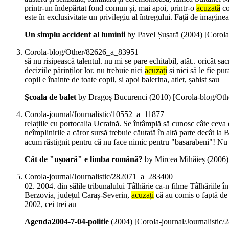
printr-un îndepărtat fond comun și, mai apoi, printr-o
acuzată
co
este în exclusivitate un privilegiu al întregului. Față de imagine
Un simplu accident al luminii
by Pavel Șușară (
2004
)
[Corola
Corola-blog/Other/82626_a_83951
să nu risipească talentul. nu mi se pare echitabil, atât.. oricât 
deciziile părinților lor. nu trebuie nici
acuzați
și nici să le fie p
copil e înainte de toate copil, si apoi balerina, atlet, șahist sau
Şcoala de balet
by Dragoș Bucurenci (
2010
)
[Corola-blog/Ot
Corola-journal/Journalistic/10552_a_11877
relațiile cu portocalia Ucraină. Se întâmplă să cunosc câte ceva
neîmplinirile a căror sursă trebuie căutată în altă parte decât la 
acum răstignit pentru că nu face nimic pentru "basarabeni"! Nu 
Cât de "ușoară" e limba română?
by Mircea Mihăieș (
2006
Corola-journal/Journalistic/282071_a_283400
02. 2004. din sălile tribunalului Tâlhărie ca-n filme Tâlhăriile în 
Berzovia, județul Caraș-Severin,
acuzați
că au comis o faptă de a
2002, cei trei au
Agenda2004-7-04-politie
(
2004
)
[Corola-journal/Journalisti