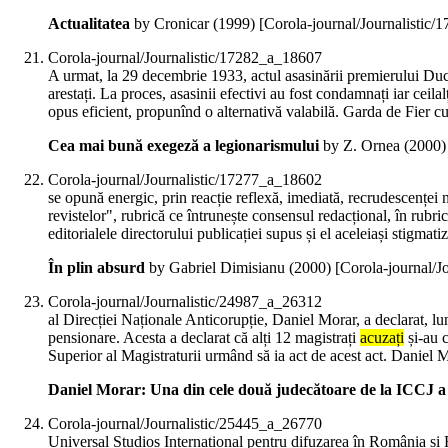
Actualitatea
by Cronicar (
1999
)
[Corola-journal/Journalistic
Corola-journal/Journalistic/17282_a_18607
A urmat, la 29 decembrie 1933, actul asasinării premierului Duca
arestați. La proces, asasinii efectivi au fost condamnați iar ceilal
opus eficient, propunînd o alternativă valabilă. Garda de Fier cul
Cea mai bună exegeză a legionarismului
by Z. Ornea (
2000
Corola-journal/Journalistic/17277_a_18602
se opună energic, prin reacție reflexă, imediată, recrudescențe
revistelor", rubrică ce întrunește consensul redacțional, în rubr
editorialele directorului publicației supus și el aceleiași stigmati
În plin absurd
by Gabriel Dimisianu (
2000
)
[Corola-journal/J
Corola-journal/Journalistic/24987_a_26312
al Direcției Naționale Anticorupție, Daniel Morar, a declarat, l
pensionare. Acesta a declarat că alți 12 magistrați
acuzați
și-au c
Superior al Magistraturii urmând să ia act de acest act. Daniel Mo
Daniel Morar: Una din cele două judecătoare de la ICCJ a
Corola-journal/Journalistic/25445_a_26770
Universal Studios International pentru difuzarea în România și