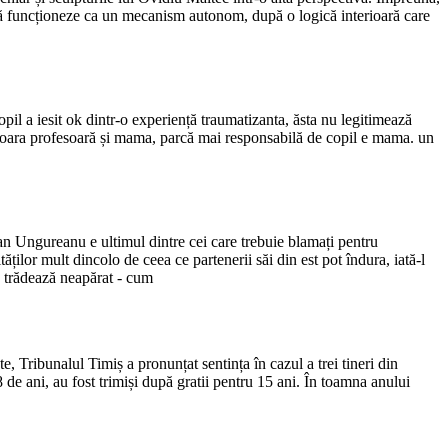
să funcționeze ca un mecanism autonom, după o logică interioară care
opil a iesit ok dintr-o experiență traumatizanta, ăsta nu legitimează
mnișoara profesoară și mama, parcă mai responsabilă de copil e mama. un
van Ungureanu e ultimul dintre cei care trebuie blamați pentru
tăților mult dincolo de ceea ce partenerii săi din est pot îndura, iată-l
" trădează neapărat - cum
ute, Tribunalul Timiș a pronunțat sentința în cazul a trei tineri din
8 de ani, au fost trimiși după gratii pentru 15 ani. În toamna anului