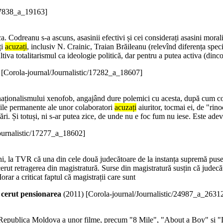
/17838_a_19163]
. Codreanu s-a ascuns, asasinii efectivi și cei considerați asasini moral
ți
acuzați
, inclusiv N. Crainic, Traian Brăileanu (relevînd diferența speci
tiva totalitarismul ca ideologie politică, dar pentru a putea activa (dinc
)
[Corola-journal/Journalistic/17282_a_18607]
i naționalismului xenofob, angajând dure polemici cu acesta, după cum co
icile permanente ale unor colaboratori
acuzați
aiuritor, tocmai ei, de "rin
zări. Și totuși, ni s-ar putea zice, de unde nu e foc fum nu iese. Este adev
ournalistic/17277_a_18602]
uni, la TVR că una din cele două judecătoare de la instanța supremă puse 
erut retragerea din magistratură. Surse din magistratură susțin că judecă
rar a criticat faptul că magistrații care sunt
 cerut pensionarea
(
2011
)
[Corola-journal/Journalistic/24987_a_2631
 Republica Moldova a unor filme, precum "8 Mile", "About a Boy" și "D