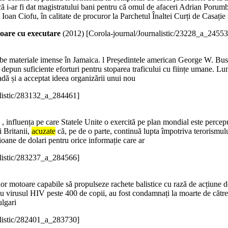
ă i-ar fi dat magistratului bani pentru că omul de afaceri Adrian Porumbo
Ioan Ciofu, în calitate de procuror la Parchetul Înaltei Curți de Casație 
soare cu executare
(
2012
)
[Corola-journal/Journalistic/23228_a_24553
be materiale imense în Jamaica. l Președintele american George W. Bush a
depun suficiente eforturi pentru stoparea traficului cu ființe umane. L
oadă și a acceptat ideea organizării unui nou
alistic/283132_a_284461]
. , influența pe care Statele Unite o exercită pe plan mondial este perce
i Britanii,
acuzate
că, pe de o parte, continuă lupta împotriva terorismului,
ane de dolari pentru orice informație care ar
alistic/283237_a_284566]
 unor motoare capabile să propulseze rachete balistice cu rază de acțiune d
u virusul HIV peste 400 de copii, au fost condamnați la moarte de către u
ulgari
alistic/282401_a_283730]