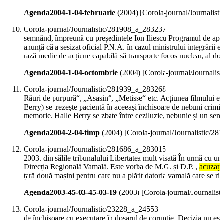
Agenda2004-1-04-februarie
(
2004
)
[Corola-journal/Journali
Corola-journal/Journalistic/281908_a_283237
semnând, împreună cu președintele Ion Iliescu Programul de aplic
anunță că a sesizat oficial P.N.A. în cazul ministrului integrăr
rază medie de acțiune capabilă să transporte focos nuclear, al 
Agenda2004-1-04-octombrie
(
2004
)
[Corola-journal/Journal
Corola-journal/Journalistic/281939_a_283268
Râuri de purpură“, „Asasin“, „Metisse“ etc. Acțiunea filmului est
Berry) se trezește pacientă în aceeași închisoare de nebuni crim
memorie. Halle Berry se zbate între deziluzie, nebunie și un sen
Agenda2004-2-04-timp
(
2004
)
[Corola-journal/Journalistic/
Corola-journal/Journalistic/281686_a_283015
2003. din sălile tribunalului Libertatea mult visată În urmă cu u
Direcția Regională Vamală. Este vorba de M.G. și D.P. ,
acuzaț
țară două mașini pentru care nu a plătit datoria vamală care se ri
Agenda2003-45-03-45-03-19
(
2003
)
[Corola-journal/Journali
Corola-journal/Journalistic/23228_a_24553
de închisoare cu executare în dosarul de corupție. Decizia nu est