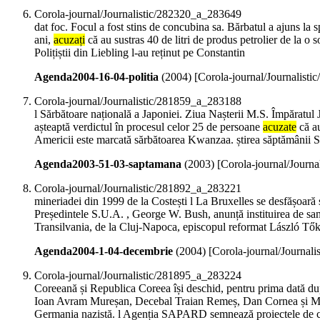
Corola-journal/Journalistic/282320_a_283649
dat foc. Focul a fost stins de concubina sa. Bărbatul a ajuns la s
ani,
acuzați
că au sustras 40 de litri de produs petrolier de la o s
Polițiștii din Liebling l-au reținut pe Constantin
Agenda2004-16-04-politia
(
2004
)
[Corola-journal/Journalist
Corola-journal/Journalistic/281859_a_283188
l Sărbătoare națională a Japoniei. Ziua Nașterii M.S. Împăratul 
așteaptă verdictul în procesul celor 25 de persoane
acuzate
că au
Americii este marcată sărbătoarea Kwanzaa. știrea săptămânii S
Agenda2003-51-03-saptamana
(
2003
)
[Corola-journal/Journ
Corola-journal/Journalistic/281892_a_283221
mineriadei din 1999 de la Costești l La Bruxelles se desfășoară
Președintele S.U.A. , George W. Bush, anunță instituirea de sanc
Transilvania, de la Cluj-Napoca, episcopul reformat László Tőkés
Agenda2004-1-04-decembrie
(
2004
)
[Corola-journal/Journal
Corola-journal/Journalistic/281895_a_283224
Coreeană și Republica Coreea își deschid, pentru prima dată du
Ioan Avram Mureșan, Decebal Traian Remeș, Dan Cornea și M
Germania nazistă. l Agenția SAPARD semnează proiectele de credi