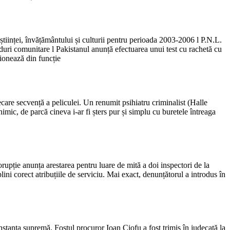
tiinței, învățământului și culturii pentru perioada 2003-2006 l P.N.L.
nduri comunitare l Pakistanul anunță efectuarea unui test cu rachetă cu
ionează din funcție
ecare secvență a peliculei. Un renumit psihiatru criminalist (Halle
nimic, de parcă cineva i-ar fi șters pur și simplu cu buretele întreaga
orupție anunța arestarea pentru luare de mită a doi inspectori de la
ni corect atribuțiile de serviciu. Mai exact, denunțătorul a introdus în
instanța supremă. Fostul procuror Ioan Ciofu a fost trimis în judecată la