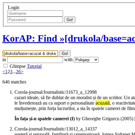
Login
Go!
KorAP: Find »[drukola/base=ac
Go!
in
with
Glimpse
Tutorial
<
1
2
3
...
26
>
646
matches
Corola-journal/Journalistic/11673_a_12998
cazuri ideale, să fie dublat de un moralist și de un scriitor. Un
le învederează au ca suport o personalitate
acuzată
, o reactivita
mulțumește, prin forța lucrurilor, a sta în spatele camerei de filma
În fața și-n spatele camerei (I)
by Gheorghe Grigurcu (
2005
)
Corola-journal/Journalistic/13012_a_14337
austeră și senzuală, familiară și ceremonioasă, lumea Sultanei Ma