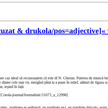
uzat & drukola/pos=adjective]« 
 atare caz ideal să recunoaștem că este dl N. Gheran. Puterea de muncă be
te dintre cele mai vii, mergînd pînă la a pune în relief, alături de figura 
t, ieșind în față
[Corola-journal/Journalistic/11673_a_12998]
itec, realitatea ei ambiguă, pe jumătate aici, pe jumătate dincolo, pune 