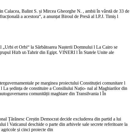
i din Calacea, Balint S. și Mircea Gheorghe N. , ambii în vârstă de 33 de
fracțională a acestora“, a anunțat Biroul de Presă al I.P.J. Timiș l
ul „Urbi et Orbi“ la Sărbătoarea Nașterii Domnului l La Cairo se
grupul Hizb ut-Tahrir din Egipt. VINERI l În Statele Unite ale
nterguvernamentale pe marginea proiectului Constituției comunitare l
 l La ședința de constituire a Consiliului Națio- nal al Maghiarilor din
 autoguvernarea comunității maghiare din Transilvania l În
onal Țărănesc Creștin Democrat decide excluderea din partid a lui
lui l Vaticanul deschide o parte din arhivele sale secrete referitoare la
gricole și cinci proiecte din