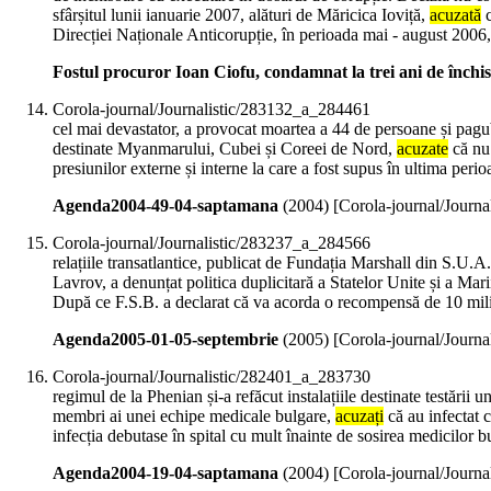
sfârșitul lunii ianuarie 2007, alături de Măricica Ioviță,
acuzată
c
Direcției Naționale Anticorupție, în perioada mai - august 2006, 
Fostul procuror Ioan Ciofu, condamnat la trei ani de închi
Corola-journal/Journalistic/283132_a_284461
cel mai devastator, a provocat moartea a 44 de persoane și pagu
destinate Myanmarului, Cubei și Coreei de Nord,
acuzate
că nu 
presiunilor externe și interne la care a fost supus în ultima peri
Agenda2004-49-04-saptamana
(
2004
)
[Corola-journal/Journ
Corola-journal/Journalistic/283237_a_284566
relațiile transatlantice, publicat de Fundația Marshall din S.U.A
Lavrov, a denunțat politica duplicitară a Statelor Unite și a Mari
După ce F.S.B. a declarat că va acorda o recompensă de 10 milio
Agenda2005-01-05-septembrie
(
2005
)
[Corola-journal/Journ
Corola-journal/Journalistic/282401_a_283730
regimul de la Phenian și-a refăcut instalațiile destinate testării
membri ai unei echipe medicale bulgare,
acuzați
că au infectat c
infecția debutase în spital cu mult înainte de sosirea medicilor b
Agenda2004-19-04-saptamana
(
2004
)
[Corola-journal/Journ