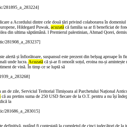
stic/281895_a_283224]
are a Acordului dintre cele două țări privind colaborarea în domeniul ș
ii europene, Hildegard Puwak,
acuzată
că familia sa ar fi beneficiat de fo
doilea din ultima săptămână. l Premierul palestinian, Ahmad Qorei, demis
istic/281908_a_283237]
e alertă și înfiorătoare, suspansul este prezent din belșug aproape în fi
inali unde lucra.
Acuzată
că și-ar fi omorât soțul, eroina nu-și amintește 
timent de vină. În timp ce se luptă să
281939_a_283268]
n an de zile, Serviciul Teritorial Timișoara al Parchetului Național Antic
i
că au pretins suma de 250 USD fiecare de la O.T. pentru a nu își îndepli
dică la
stic/281686_a_283015]
e definitivă, putând fi contestată la completul de cinci judecători de la 