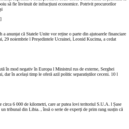
iu să fie învinuit de infracțiuni economice. Potrivit procurorilor
și
]
 anunțat că Statele Unite vor reține o parte din ajutoarele financiare
uni, 29 noiembrie l Președintele Ucrainei, Leonid Kucima, a cedat
pută în mod negativ în Europa l Ministrul rus de externe, Serghei
 dar în același timp le oferă azil politic separatiștilor ceceni. 10 l
e circa 6 000 de kilometri, care ar putea lovi teritoriul S.U.A. l Șase
n tribunal din Libia. , însă o serie de experți de prim rang susțin că