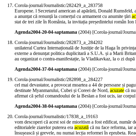
Corola-journal/Journalistic/282429_a_283758
Europene. l Secretarul american al apărării, Donald Rumsfeld, a 
a anunțat că renunță la comerțul cu armament cu anumite țări
ac
stat de trei zile în România, la invitația președintelui român Ion 
Agenda2004-20-04-saptamana
(
2004
)
[Corola-journal/Journ
Corola-journal/Journalistic/282873_a_284202
unilateral Curtea Internațională de Justiție de la Haga în privința
externe a denunțat politica duplicitară a S.U.A. și a Marii Britan
au organizat o contra-manifestație, la Vladikavkaz, la o zi dup
Agenda2004-37-04-saptamana
(
2004
)
[Corola-journal/Journ
Corola-journal/Journalistic/282898_a_284227
cel mai devastator, a provocat moartea a 44 de persoane și pagu
destinate Myanmarului, Cubei și Coreei de Nord,
acuzate
că nu 
afirmat că șeful comandoului de la Beslan a fost ucis, iar corpul 
Agenda2004-38-04-saptamana
(
2004
)
[Corola-journal/Journ
Corola-journal/Journalistic/17838_a_19163
vom descoperi că acest soi de mioritism a fost edificat, număr d
editorialele ziarelor puterea era
acuzată
că nu face reforma, iar ac
însușească și grevele, nu numai lecția reformei în eprubeta. Reac