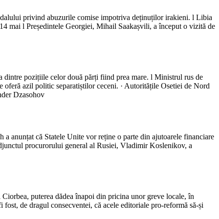
alului privind abuzurile comise impotriva deținuților irakieni. l Libia
14 mai l Președintele Georgiei, Mihail Saakașvili, a început o vizită de
 dintre pozițiile celor două părți fiind prea mare. l Ministrul rus de
 oferă azil politic separatiștilor ceceni. · Autoritățile Osetiei de Nord
sander Dzasohov
 anunțat că Statele Unite vor reține o parte din ajutoarele financiare
Adjunctul procurorului general al Rusiei, Vladimir Koslenikov, a
 Ciorbea, puterea dădea înapoi din pricina unor greve locale, în
fi fost, de dragul consecventei, că acele editoriale pro-reformă să-și