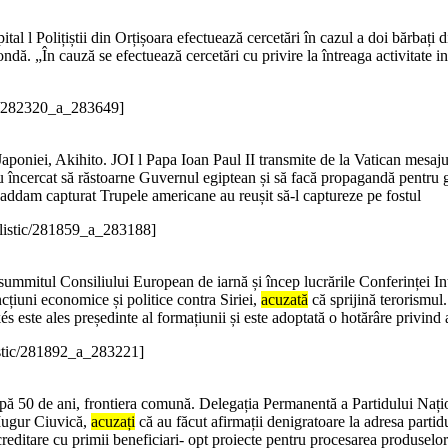
pital l Polițiștii din Orțișoara efectuează cercetări în cazul a doi bărbaț
ondă. „În cauză se efectuează cercetări cu privire la întreaga activitate in
ic/282320_a_283649]
Japoniei, Akihito. JOI l Papa Ioan Paul II transmite de la Vatican mesaj
 încercat să răstoarne Guvernul egiptean și să facă propagandă pentru 
addam capturat Trupele americane au reușit să-l captureze pe fostul
alistic/281859_a_283188]
 summitul Consiliului European de iarnă și încep lucrările Conferinței I
țiuni economice și politice contra Siriei,
acuzată
că sprijină terorismul.
 este ales președinte al formațiunii și este adoptată o hotărâre privind
istic/281892_a_283221]
pă 50 de ani, frontiera comună. Delegația Permanentă a Partidului Nați
ugur Ciuvică,
acuzați
că au făcut afirmații denigratoare la adresa partidu
tare cu primii beneficiari- opt proiecte pentru procesarea produselor a