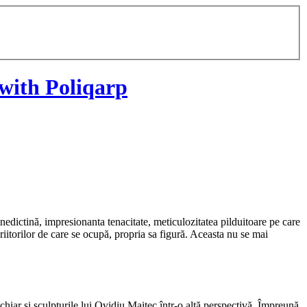
with Poliqarp
nedictină, impresionanta tenacitate, meticulozitatea pilduitoare pe care
scriitorilor de care se ocupă, propria sa figură. Aceasta nu se mai
chiar și sculpturile lui Ovidiu Maitec într-o altă perspectivă. Împreună,