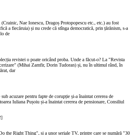
i (Crainic, Nae Ionescu, Dragoș Protopopescu etc., etc.) au fost
fică a fiecăruia) și nu crede că stînga democratică, prin țărănism, s-a
olo de
lecția revistei o poate oricând proba. Unde a făcut-o? La "Revista
ocerizare" (Mihai Zamfir, Dorin Tudoran) și, nu în ultimul rând, în
ărat, dar
sub acuzare pentru fapte de corupție și-a înaintat cererea de
toarea Iuliana Pușoiu și-a înaintat cererea de pensionare, Consiliul
2]
o the Right Thing", și a unor seriale TV, printre care se numără "30