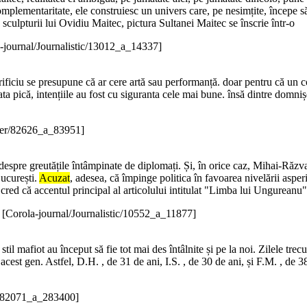
mplementaritate, ele construiesc un univers care, pe nesimțite, începe 
a sculpturii lui Ovidiu Maitec, pictura Sultanei Maitec se înscrie într-o
-journal/Journalistic/13012_a_14337]
sacrificiu se presupune că ar cere artă sau performanță. doar pentru că un c
urata pică, intențiile au fost cu siguranta cele mai bune. însă dintre do
her/82626_a_83951]
 despre greutățile întâmpinate de diplomați. Și, în orice caz, Mihai-Răz
București.
Acuzat
, adesea, că împinge politica în favoarea nivelării asperi
cred că accentul principal al articolului intitulat "Limba lui Ungureanu
)
[Corola-journal/Journalistic/10552_a_11877]
stil mafiot au început să fie tot mai des întâlnite și pe la noi. Zilele trec
cest gen. Astfel, D.H. , de 31 de ani, I.S. , de 30 de ani, și F.M. , de 3
c/282071_a_283400]