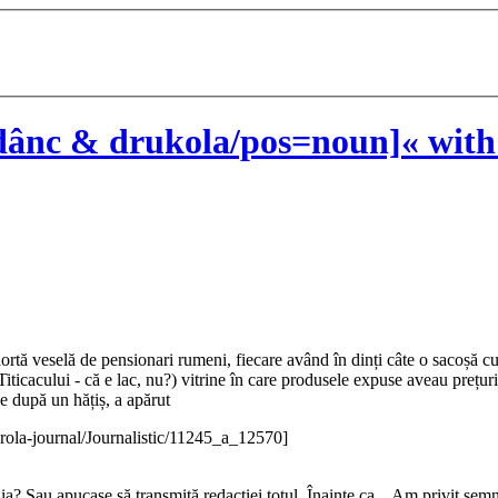
ânc & drukola/pos=noun]« with
cohortă veselă de pensionari rumeni, fiecare având în dinți câte o sacoșă 
Titicacului - că e lac, nu?) vitrine în care produsele expuse aveau prețuri
e după un hățiș, a apărut
rola-journal/Journalistic/11245_a_12570]
ăia? Sau apucase să transmită redacției totul, Înainte ca... Am privit sem