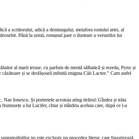
dică a scriitorului, adică a demiurgului, metafora rostului artei, al
 deosebit. Până la urmă, romanul pare o ilustrare a versurilor lui
învăluitor al marii terase, cu parfum de mentă sălbatică și rezeda, Pynx și
ele căzătoare și se desfășoară infinită enigma Căii Lactee." Cam astfel
ic, Nae Ionescu. Și portretele acestuia ating delirul: Gîndea și trăia
a frumusețe a lui Lucifer, chiar și mîndria aceluia care, după ce l-a
 suprarealiștilor nu este exclusiv un procedeu literar, care favorizează