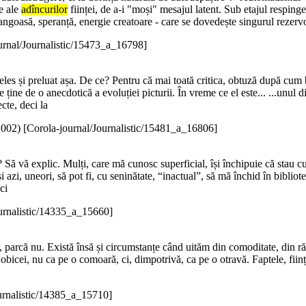
te ale
adîncurilor
ființei, de a-i "moși" mesajul latent. Sub etajul respingeri
angoasă, speranță, energie creatoare - care se dovedește singurul rezerv
urnal/Journalistic/15473_a_16798]
nțeles și preluat așa. De ce? Pentru că mai toată critica, obtuză după cum b
re ține de o anecdotică a evoluției picturii. În vreme ce el este... ...unul d
cte, deci la
2002
)
[Corola-journal/Journalistic/15481_a_16806]
Să vă explic. Mulți, care mă cunosc superficial, își închipuie că stau cu o
i azi, uneori, să pot fi, cu seninătate, “inactual”, să mă închid în bibliot
ci
urnalistic/14335_a_15660]
ir, parcă nu. Există însă și circumstanțe când uităm din comoditate, din 
icei, nu ca pe o comoară, ci, dimpotrivă, ca pe o otravă. Faptele, ființel
urnalistic/14385_a_15710]