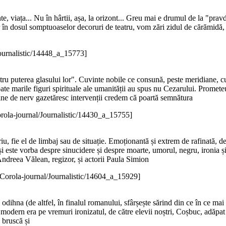
te, viața... Nu în hârtii, așa, la orizont... Greu mai e drumul de la "prav
 în dosul somptuoaselor decoruri de teatru, vom zări zidul de cărămidă, sfor
Journalistic/14448_a_15773]
entru puterea glasului lor". Cuvinte nobile ce consună, peste meridiane, 
ate marile figuri spirituale ale umanității au spus nu Cezarului. Promet
line de nerv gazetăresc intervenții credem că poartă semnătura
rola-journal/Journalistic/14430_a_15755]
u, fie el de limbaj sau de situație. Emoționantă și extrem de rafinată, de
i este vorba despre sinucidere și despre moarte, umorul, negru, ironia și
Andreea Vălean, regizor, și actorii Paula Simion
[Corola-journal/Journalistic/14604_a_15929]
odihna (de altfel, în finalul romanului, sfârșește sărind din ce în ce ma
 modern era pe vremuri ironizatul, de către elevii noștri, Coșbuc, adăpat 
 bruscă și