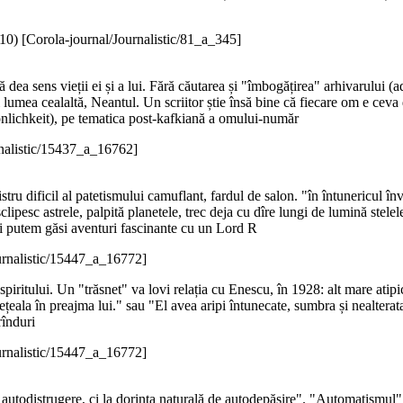
10
)
[Corola-journal/Journalistic/81_a_345]
să dea sens vieții ei și a lui. Fără căutarea și "îmbogățirea" arhivarului (a
i lumea cealaltă, Neantul. Un scriitor știe însă bine că fiecare om e ceva
lichkeit), pe tematica post-kafkiană a omului-număr
rnalistic/15437_a_16762]
egistru dificil al patetismului camuflant, fardul de salon. "în întunericul 
clipesc astrele, palpită planetele, trec deja cu dîre lungi de lumină stel
ieri putem găsi aventuri fascinante cu un Lord R
urnalistic/15447_a_16772]
e spiritului. Un "trăsnet" va lovi relația cu Enescu, în 1928: alt mare atip
ețeala în preajma lui." sau "El avea aripi întunecate, sumbra și nealterat
rînduri
urnalistic/15447_a_16772]
ola autodistrugere, ci la dorința naturală de autodepășire". "Automatismul"