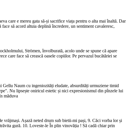
a care e mereu gata să-și sacrifice viața pentru o alta mai înaltă. Dar
 face să acord altuia deplină încredere, un sentiment cavaleresc,
l Stockholmului, Strömen, învolburată, acolo unde se spune că apare
ece care face să crească oasele copiilor. Pe pervazul bucătăriei se
 lui Gellu Naum cu ingeniozități eludate, absurdități urmuziene timid
pe". Nu lipsește oniricul estetic și nici expresionismul din pînzele lui
ă în măduva
 vrăjmași. Așază neted drum sub bietii-mi pași, 9. Căci vorba lor și
răvita gură. 10. Loveste-le În plin vinovăția ! Să cadă chiar prin