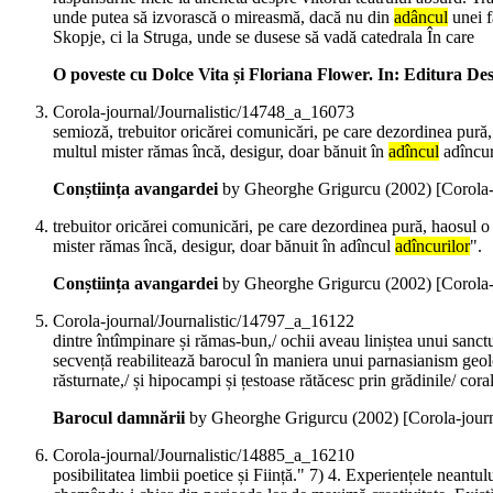
unde putea să izvorască o mireasmă, dacă nu din
adâncul
unei f
Skopje, ci la Struga, unde se dusese să vadă catedrala În care
O poveste cu Dolce Vita și Floriana Flower. In: Editura Des
Corola-journal/Journalistic/14748_a_16073
semioză, trebuitor oricărei comunicări, pe care dezordinea pură, 
multul mister rămas încă, desigur, doar bănuit în
adîncul
adîncur
Conștiința avangardei
by Gheorghe Grigurcu (
2002
)
[Corola
trebuitor oricărei comunicări, pe care dezordinea pură, haosul o 
mister rămas încă, desigur, doar bănuit în adîncul
adîncurilor
".
Conștiința avangardei
by Gheorghe Grigurcu (
2002
)
[Corola
Corola-journal/Journalistic/14797_a_16122
dintre întîmpinare și rămas-bun,/ ochii aveau liniștea unui sanct
secvență reabilitează barocul în maniera unui parnasianism geol
răsturnate,/ și hipocampi și țestoase rătăcesc prin grădinile/ cora
Barocul damnării
by Gheorghe Grigurcu (
2002
)
[Corola-jour
Corola-journal/Journalistic/14885_a_16210
posibilitatea limbii poetice și Ființă." 7) 4. Experiențele neant