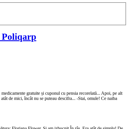
 Poliqarp
cu medicamente gratuite și cuponul cu pensia recorelată... Apoi, pe alt
 atât de mici, încât nu se puteau descifra... -Stai, omule! Ce naiba
nătura: Floriana Flower. Și am izbucnit În râs. Era atât de simplu! De