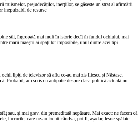
i truismelor, prejudecăților, inerțiilor, se găsește un strat al afirmării
or inepuizabil de resurse
ine știi, îngropată mai mult în istorie decît în fundul ochiului, mai
intre marii maeștri ai spațiilor imposibile, unul dintre acei tipi
chii lipiți de televizor să aflu ce-au mai zis Iliescu și Năstase.
ecă. Probabil, am scris cu antipatie despre clasa politică actuală nu
răsfăț sau, și mai grav, din premeditată nepăsare. Mai exact: ne facem că
e, lucrurile, care ne-au locuit cândva, pot fi, așadar, lesne spălate