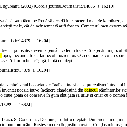
Ungureanu (
2002
)
[Corola-journal/Journalistic/14885_a_16210]
ată că l-am făcut pe René să creadă în caracterul meu de kamikaze, cinev
 vieții mele, cât de neînsemnată ar fi fost ea. Caracterul meu extrem mă
Journalistic/14879_a_16204]
ul trecut, putrezite, devenite pământ cafeniu lucios. Și apa din mijlocu
l
apei, înecându-le cu farmecul muzicii lui. O zi de martie, cu un soare r
-seară. Porumbeii câștigă, luptă cu pieptul
Journalistic/14879_a_16204]
ziție: simbolismul bacovian de "galben incisiv", suprarealismul tîrziu al
 inventat poezia într-o încăpere clandestină din
adîncul
pămînturilor ster
 o cutie goală de conserve în gură sînt gata să urlu/ și chiar cu o bomb
ic/15299_a_16624]
-I casă. 8. Condu-ma, Doamne, Tu Intru dreptate Din pricina mulțimii de
un tulbure mormânt. Rostesc mereu lingușitor cuvânt, Cu glas mieros și ot