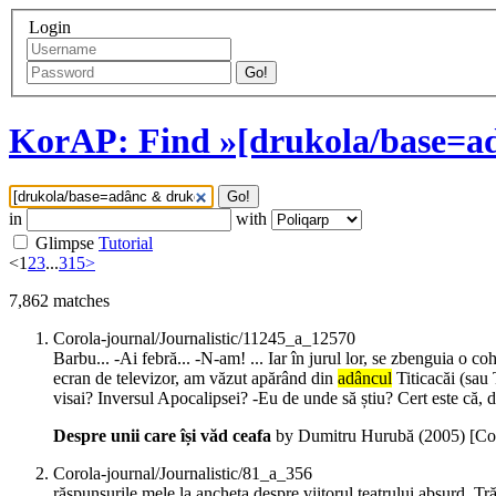
Login
Go!
KorAP: Find »[drukola/base=ad
Go!
in
with
Glimpse
Tutorial
<
1
2
3
...
315
>
7,862
matches
Corola-journal/Journalistic/11245_a_12570
Barbu... -Ai febră... -N-am! ... Iar în jurul lor, se zbenguia o 
ecran de televizor, am văzut apărând din
adâncul
Titicacăi (sau 
visai? Inversul Apocalipsei? -Eu de unde să știu? Cert este că, d
Despre unii care își văd ceafa
by Dumitru Hurubă (
2005
)
[Co
Corola-journal/Journalistic/81_a_356
răspunsurile mele la ancheta despre viitorul teatrului absurd. Tr