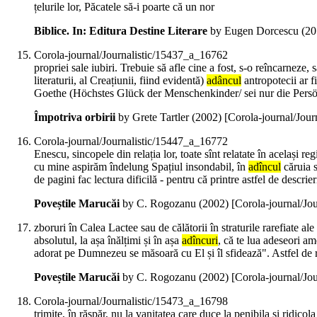
țelurile lor, Păcatele să-i poarte că un nor
Biblice. In: Editura Destine Literare
by Eugen Dorcescu (
20
Corola-journal/Journalistic/15437_a_16762
propriei sale iubiri. Trebuie să afle cine a fost, s-o reîncarneze, 
literaturii, al Creațiunii, fiind evidentă)
adâncul
antropotecii ar f
Goethe (Höchstes Glück der Menschenkinder/ sei nur die Persön
Împotriva orbirii
by Grete Tartler (
2002
)
[Corola-journal/Jou
Corola-journal/Journalistic/15447_a_16772
Enescu, sincopele din relația lor, toate sînt relatate în același r
cu mine aspirăm îndelung Spațiul insondabil, în
adîncul
căruia s
de pagini fac lectura dificilă - pentru că printre astfel de descr
Poveștile Marucăi
by C. Rogozanu (
2002
)
[Corola-journal/Jo
zboruri în Calea Lactee sau de călătorii în straturile rarefiate al
absolutul, la așa înălțimi și în așa
adîncuri
, că te lua adeseori am
adorat pe Dumnezeu se măsoară cu El și îl sfidează". Astfel de 
Poveștile Marucăi
by C. Rogozanu (
2002
)
[Corola-journal/Jo
Corola-journal/Journalistic/15473_a_16798
trimite, în răspăr, nu la vanitatea care duce la penibila și ridic