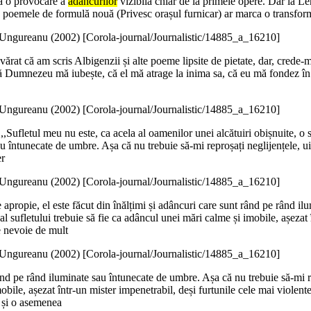
tă o provocare a
adâncurilor
vizibilă chiar de la primele opere. Dar la L
u poemele de formulă nouă (Privesc orașul furnicar) ar marca o transforma
Ungureanu (
2002
)
[Corola-journal/Journalistic/14885_a_16210]
devărat că am scris Albigenzii și alte poeme lipsite de pietate, dar, crede
Dumnezeu mă iubește, că el mă atrage la inima sa, că eu mă fondez în el
Ungureanu (
2002
)
[Corola-journal/Journalistic/14885_a_16210]
 ,,Sufletul meu nu este, ca acela al oamenilor unei alcătuiri obișnuite, o s
 întunecate de umbre. Așa că nu trebuie să-mi reproșați neglijențele, uit
er
Ungureanu (
2002
)
[Corola-journal/Journalistic/14885_a_16210]
se apropie, el este făcut din înălțimi și adâncuri care sunt rând pe rând 
l sufletului trebuie să fie ca adâncul unei mări calme și imobile, așezat 
e nevoie de mult
Ungureanu (
2002
)
[Corola-journal/Journalistic/14885_a_16210]
rând pe rând iluminate sau întunecate de umbre. Așa că nu trebuie să-mi re
bile, așezat într-un mister impenetrabil, deși furtunile cele mai violente
, și o asemenea