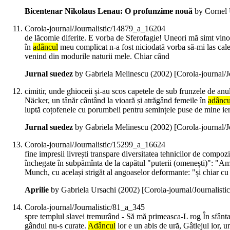
Bicentenar Nikolaus Lenau: O profunzime nouă
by Cornel 
Corola-journal/Journalistic/14879_a_16204
de lăcomie diferite. E vorba de Sferofagie! Uneori mă simt vinov
în
adâncul
meu complicat n-a fost niciodată vorba să-mi las calea
venind din modurile naturii mele. Chiar când
Jurnal suedez
by Gabriela Melinescu (
2002
)
[Corola-journal/
cimitir, unde ghioceii și-au scos capetele de sub frunzele de an
Näcker, un tânăr cântând la vioară și atrăgând femeile în
adâncu
luptă coțofenele cu porumbeii pentru semințele puse de mine ieri
Jurnal suedez
by Gabriela Melinescu (
2002
)
[Corola-journal/
Corola-journal/Journalistic/15299_a_16624
fine impresii livrești transpare diversitatea tehnicilor de compo
închegate în subpămînta de la capătul "puterii (omenești)": "Am
Munch, cu același strigăt al angoaselor deformante: "și chiar cu
Aprilie
by Gabriela Ursachi (
2002
)
[Corola-journal/Journalist
Corola-journal/Journalistic/81_a_345
spre templul slavei tremurând - Să mă primeasca-L rog În sfânta
gândul nu-s curate.
Adâncul
lor e un abis de ură, Gâtlejul lor, 