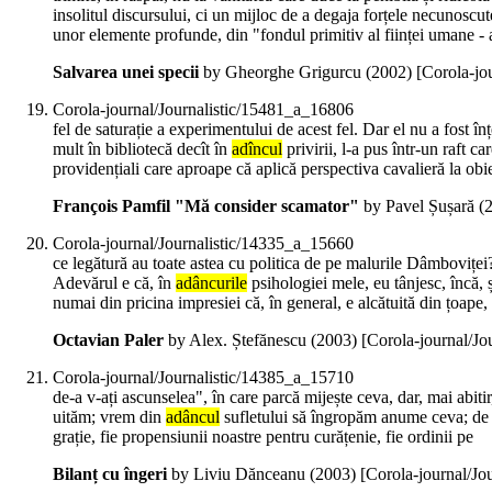
insolitul discursului, ci un mijloc de a degaja forțele necunoscu
unor elemente profunde, din "fondul primitiv al ființei umane - 
Salvarea unei specii
by Gheorghe Grigurcu (
2002
)
[Corola-jo
Corola-journal/Journalistic/15481_a_16806
fel de saturație a experimentului de acest fel. Dar el nu a fost î
mult în bibliotecă decît în
adîncul
privirii, l-a pus într-un raft ca
providențiali care aproape că aplică perspectiva cavalieră la obie
François Pamfil "Mă consider scamator"
by Pavel Șușară (
Corola-journal/Journalistic/14335_a_15660
ce legătură au toate astea cu politica de pe malurile Dâmboviței? 
Adevărul e că, în
adâncurile
psihologiei mele, eu tânjesc, încă, ș
numai din pricina impresiei că, în general, e alcătuită din țoape, 
Octavian Paler
by Alex. Ștefănescu (
2003
)
[Corola-journal/Jo
Corola-journal/Journalistic/14385_a_15710
de-a v-ați ascunselea", în care parcă mijește ceva, dar, mai abit
uităm; vrem din
adâncul
sufletului să îngropăm anume ceva; de ob
grație, fie propensiunii noastre pentru curățenie, fie ordinii pe
Bilanț cu îngeri
by Liviu Dănceanu (
2003
)
[Corola-journal/Jo