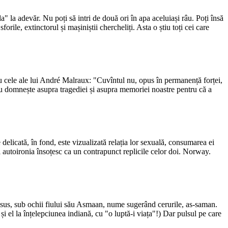
da" la adevăr. Nu poți să intri de două ori în apa aceluiași râu. Poți însă
ile, extinctorul și mașiniștii chercheliți. Asta o știu toți cei care
cu cele ale lui André Malraux: "Cuvîntul nu, opus în permanență forței,
eu domnește asupra tragediei și asupra memoriei noastre pentru că a
 delicată, în fond, este vizualizată relația lor sexuală, consumarea ei
 autoironia însoțesc ca un contrapunct replicile celor doi. Norway.
i sus, sub ochii fiului său Asmaan, nume sugerând cerurile, as-saman.
și el la înțelepciunea indiană, cu "o luptă-i viața"!) Dar pulsul pe care