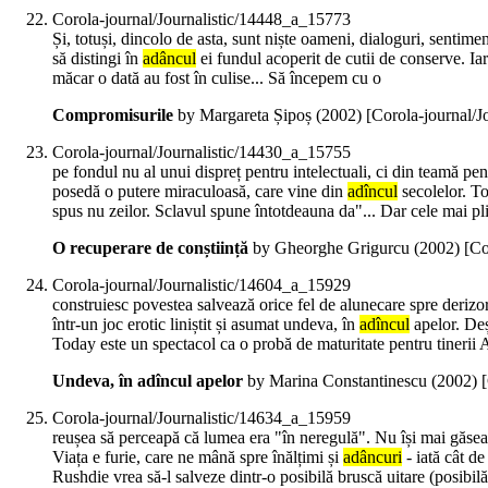
Corola-journal/Journalistic/14448_a_15773
Și, totuși, dincolo de asta, sunt niște oameni, dialoguri, sentimen
să distingi în
adâncul
ei fundul acoperit de cutii de conserve. Iar
măcar o dată au fost în culise... Să începem cu o
Compromisurile
by Margareta Șipoș (
2002
)
[Corola-journal/
Corola-journal/Journalistic/14430_a_15755
pe fondul nu al unui dispreț pentru intelectuali, ci din teamă p
posedă o putere miraculoasă, care vine din
adîncul
secolelor. To
spus nu zeilor. Sclavul spune întotdeauna da"... Dar cele mai p
O recuperare de conștiință
by Gheorghe Grigurcu (
2002
)
[Co
Corola-journal/Journalistic/14604_a_15929
construiesc povestea salvează orice fel de alunecare spre derizori
într-un joc erotic liniștit și asumat undeva, în
adîncul
apelor. Deș
Today este un spectacol ca o probă de maturitate pentru tinerii 
Undeva, în adîncul apelor
by Marina Constantinescu (
2002
)
Corola-journal/Journalistic/14634_a_15959
reușea să perceapă că lumea era "în neregulă". Nu își mai găsea 
Viața e furie, care ne mână spre înălțimi și
adâncuri
- iată cât de
Rushdie vrea să-l salveze dintr-o posibilă bruscă uitare (posibilă