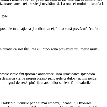
izatoarea anchetei era vie și nevătămată. La ora seismului nu se afla la
a_356]
ibile în creație ca și-n tîlcuirea ei, într-o zonă prevăzută "cu foarte
creație ca și-n tîlcuirea ei, într-o zonă prevăzută "cu foarte multul
cesele vitale sînt ipostaze antibaroce. Însă următoarea splendidă
i descarcă vrăjile asupra prăzii,/ picioarele crabilor - actinii negre
ru o gură de aer,/ spinările marsuinilor sticlesc tăind valurile
 Hölderlin lucrurile par a fi mai limpezi, ,,neantul", Dyonisos,