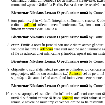
chemându-i chiar din perioada lor de maximă creativitate. Exis
momentul ,,provocărilor" la Berlin. Pauza de creație relativă, c
Bicentenar Nikolaus Lenau: O profunzime nouă
by Cornel 
turn puternic, și în vârful în întregime strălucitor e crucea. E a
o din tot
adâncul
sufletului meu, întotdeauna. Da, simt acuma că 
într-un veritabil extaz. Emilia a
Bicentenar Nikolaus Lenau: O profunzime nouă
by Cornel 
extaz. Emilia a notat în jurnalul său unele dintre aceste gânduri:
făcut din înălțimi și
adâncuri
care sunt rând pe rând iluminate sau
să fie ca adâncul unei mări calme și imobile, așezat într-un mist
Bicentenar Nikolaus Lenau: O profunzime nouă
by Cornel 
obișnuite, o suprafață netedă pe care se oglindesc toți cei care 
neglijențele, uitările sau omisiunile (...)
Adâncul
cel de pe urmă a
suprafața; căci atunci când acest fond intim vient a etre remue, 
Bicentenar Nikolaus Lenau: O profunzime nouă
by Cornel 
care se apropie, el este făcut din înălțimi și adâncuri care sunt 
urmă al sufletului trebuie să fie ca
adâncul
unei mări calme și imo
remue, e nevoie de mult timp ca vechea ordine să fie restabilită