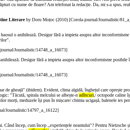
ăpturi cu nume de floare? Am telefonat la redacție. Da, mi s-a spus, real
tine Literare
by Doru Moțoc (
2010
)
[Corola-journal/Journalistic/81_
haosul o anihilează. Desigur fără a impieta asupra altor inconformisme pos
ilor".
-journal/Journalistic/14748_a_16073]
anihilează. Desigur fără a impieta asupra altor inconformisme posibile în 
-journal/Journalistic/14748_a_16073]
uar de gheață" (ibidem). Evident, clima algidă, înghețul care oprește pro
ogic: "Tăcută, spirala melcului se albește-n
adîncuri
,/ octopode caline îș
lilor morți, meduzele își pun în mișcare/ chimia ucigașă, balenele ies pent
nal/Journalistic/14797_a_16122]
ului. Când încep, cum încep ,,experiențele neantului"? Pentru Nietzsche și