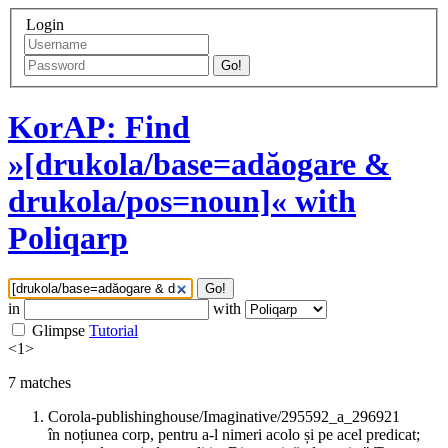
Login
Go!
KorAP: Find
»[drukola/base=adăogare &
drukola/pos=noun]« with
Poliqarp
Go!
in
with
Glimpse
Tutorial
<
1
>
7
matches
Corola-publishinghouse/Imaginative/295592_a_296921
în noțiunea corp, pentru a-l nimeri acolo și pe acel predicat;