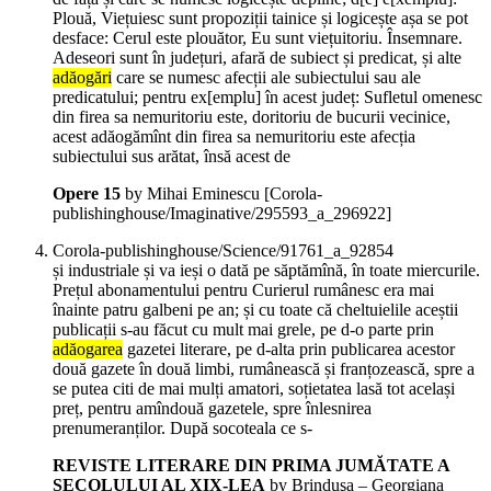
Plouă, Viețuiesc sunt propoziții tainice și logicește așa se pot
desface: Cerul este plouător, Eu sunt viețuitoriu. Însemnare.
Adeseori sunt în județuri, afară de subiect și predicat, și alte
adăogări
care se numesc afecții ale subiectului sau ale
predicatului; pentru ex[emplu] în acest județ: Sufletul omenesc
din firea sa nemuritoriu este, doritoriu de bucurii vecinice,
acest adăogămînt din firea sa nemuritoriu este afecția
subiectului sus arătat, însă acest de
Opere 15
by Mihai Eminescu
[Corola-
publishinghouse/Imaginative/295593_a_296922]
Corola-publishinghouse/Science/91761_a_92854
și industriale și va ieși o dată pe săptămînă, în toate miercurile.
Prețul abonamentului pentru Curierul rumânesc era mai
înainte patru galbeni pe an; și cu toate că cheltuielile aceștii
publicații s-au făcut cu mult mai grele, pe d-o parte prin
adăogarea
gazetei literare, pe d-alta prin publicarea acestor
două gazete în două limbi, rumânească și franțozească, spre a
se putea citi de mai mulți amatori, soțietatea lasă tot același
preț, pentru amîndouă gazetele, spre înlesnirea
prenumeranților. După socoteala ce s-
REVISTE LITERARE DIN PRIMA JUMĂTATE A
SECOLULUI AL XIX-LEA
by Brinduşa – Georgiana