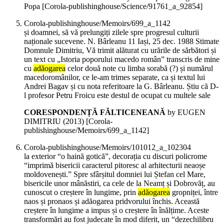
Popa
[Corola-publishinghouse/Science/91761_a_92854]
Corola-publishinghouse/Memoirs/699_a_1142
și doamnei, să vă prelungiți zilele spre progresul culturii
naționale sucevene. N. Bârleanu 11 Iași, 25 dec. 1988 Stimate
Domnule Dimitriu, Vă trimit alăturat cu urările de sărbători și
un text cu „Istoria poporului macedo român” transcris de mine
cu
adăogarea
celor două note cu limba sorabă (?) și numărul
macedoromânilor, ce le-am trimes separate, ca și textul lui
Andrei Bagav și cu nota referitoare la G. Bârleanu. Știu că D-
l profesor Petru Froicu este destul de ocupat cu multele sale
CORESPONDENȚĂ FĂLTICENEANĂ
by EUGEN
DIMITRIU (
2013
)
[Corola-
publishinghouse/Memoirs/699_a_1142]
Corola-publishinghouse/Memoirs/101012_a_102304
la exterior “o haină gotică”, decorația cu discuri policrome
“imprimă bisericii caracterul pitoresc al arhitecturii neaoșe
moldovenești.” Spre sfârșitul domniei lui Ștefan cel Mare,
bisericile unor mânăstiri, ca cele de la Neamț și Dobrovăț, au
cunoscut o creștere în lungime, prin
adăogarea
gropniței, între
naos și pronaos și adăogarea pridvorului închis. Această
creștere în lungime a impus și o creștere în înălțime. Aceste
transformări au fost judecate în mod diferit, un “dezechilibru