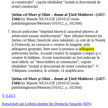
al construcției”, cupola rămânând “izolată și descentrată de
restul construcției
Ştefan cel Mare şi Sfânt – domn al Ţării Moldovei : (1457-
1504)
by Manole NEAGOE (
2010
)
[Corola-
publishinghouse/Memoirs/101012_a_102304]
discuri policrome “imprimă bisericii caracterul pitoresc al
arhitecturii neaoșe moldovenești.” Spre sfârșitul domniei lui
Ștefan cel Mare, bisericile unor mânăstiri, ca cele de la Neamț
și Dobrovăț, au cunoscut o creștere în lungime, prin
adăogarea gropniței, între naos și pronaos și
adăogarea
pridvorului închis. Această creștere în lungime a impus și o
creștere în înălțime. Aceste transformări au fost judecate în
mod diferit, un “dezechilibru al construcției”, cupola
rămânând “izolată și descentrată de restul construcției”. V.
Vătășianu considera, în schimb, că amplificarea
Ştefan cel Mare şi Sfânt – domn al Ţării Moldovei : (1457-
1504)
by Manole NEAGOE (
2010
)
[Corola-
publishinghouse/Memoirs/101012_a_102304]
V 0.43.1
Entwickelt am Leibniz-Institut für Deutsche Sprache (IDS)