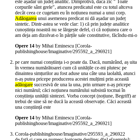
este așadar un județ analitic. Dimprotivă, daca zic " Toate
corpurile sânt grele", atuncea predicatul este cu totul altceva
decât ceea ce cugetam eu în noțiunea numai a unui corp.
Adăogarea
unui asemenea predicat ni dă așadar un județ
sintetic. Dintr-astea se vede clar: 1) că prin județe analitice
cunoștința noastră nu se lărgește defel, ci că noțiunea care o
am deja am dizolvat-o în părțile sale constitutive, făcîndu-mi-o
Opere 14
by Mihai Eminescu
[Corola-
publishinghouse/Imaginative/295592_a_296921]
pe care numai conștiința i-o poate da. Dacă, numărând, aș uita
în vremea numărătoarei cum că unitățile ce-mi plutesc pe
dinaintea simțurilor au fost aduse una câte una laolaltă, atunci
n-aș putea pricepe producerea acestei mulțimi prin această
adăogare
succesivă de una la una, prin urmare n-aș pricepe
nici numărul; căci noțiunea numărului subsistă tocmai în
conștiința unității sintezei. Vorba concept (noțiune, Begriff) ar
trebui de sine să ne ducă la această observație. Căci această
una conștiință este
Opere 14
by Mihai Eminescu
[Corola-
publishinghouse/Imaginative/295592_a_296921]
Corola-publishinghouse/Imaginative/295593_a_296922
de față și care se numesc logicește depline; d[e] e[xemplu]: