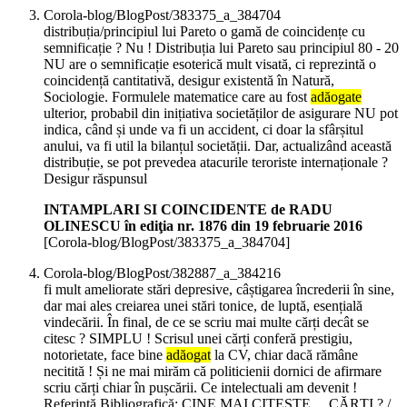
Corola-blog/BlogPost/383375_a_384704
distribuția/principiul lui Pareto o gamă de coincidențe cu
semnificație ? Nu ! Distribuția lui Pareto sau principiul 80 - 20
NU are o semnificație esoterică mult visată, ci reprezintă o
coincidență cantitativă, desigur existentă în Natură,
Sociologie. Formulele matematice care au fost
adăogate
ulterior, probabil din inițiativa societăților de asigurare NU pot
indica, când și unde va fi un accident, ci doar la sfârșitul
anului, va fi util la bilanțul societății. Dar, actualizând această
distribuție, se pot prevedea atacurile teroriste internaționale ?
Desigur răspunsul
INTAMPLARI SI COINCIDENTE de RADU
OLINESCU în ediţia nr. 1876 din 19 februarie 2016
[Corola-blog/BlogPost/383375_a_384704]
Corola-blog/BlogPost/382887_a_384216
fi mult ameliorate stări depresive, câștigarea încrederii în sine,
dar mai ales creiarea unei stări tonice, de luptă, esențială
vindecării. În final, de ce se scriu mai multe cărți decât se
citesc ? SIMPLU ! Scrisul unei cărți conferă prestigiu,
notorietate, face bine
adăogat
la CV, chiar dacă rămâne
necitită ! Și ne mai mirăm că politicienii dornici de afirmare
scriu cărți chiar în pușcării. Ce intelectuali am devenit !
Referință Bibliografică: CINE MAI CITEȘTE ....CĂRȚI ? /