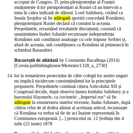
acceptat de Congres. D. prim-plenipotențiar al Franței
mulțumește d-lor plenipotențiari ai Rusiei că au binevoit a
intra în calea indicată de dânsul. Lord Salisbury, cerând ca
Insula Șerpilor să fie
adăogată
sporirii concedată României,
plenipotențiarii Rusiei declară că consimt la aceasta.
Președintele, rezumând rezultatele discuțiunii, constată că
unanimitatea înaltei Adunări recunoaște independența
României sub condițiuni analoage cu cele impuse Serbiei și,
afară de aceasta, sub condițiunea ca România să primească în
schimbul Basarabiei
Bucureştii de altădată
by Constantin Bacalbaşa (
2014
)
[Corola-publishinghouse/Memoirs/1328_a_2730]
lor la remanierea proiectului de către colegii lor austro ungari
nu implică nicidecum consimțimântul lor la principiele
propunerii. Președintele continuă citirea Articolului XII și
Congresul decide, după observa țiunea lordului Salisbury și a
baronului Haymerle, ca cuvintele: „Imperiul rus“ să fie
adăogate
la enumerarea statelor riverane, înalta Adunare, după
citirea celui de al doilea aliniat al aceluiași articol, recunoaște
că România va trebui să fie de aci înainte reprezentată în
Comisiunea europeană. [...] protocolul nr. 12 Ședința din 4
iulie (22 iunie) 1878