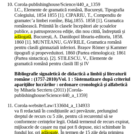
Corola-publishinghouse/Science/440_a_1359
I.C., Elemente de gramatică română, București, Tipografia
Colegiului, 1854 1855 [1]. CIPARIU, T., Compendiu de
gramatec’a limbei romîne, Blaj,1855. 1858 [1]. Gramatica
românească. Priimită în clasele începători ale școalelor
publice, a patrusprezecea ediție, din nou citită, îndreptată și
adăogată
, București, A. Daniilopol librariu-editoriu, 1858.
1860 [1]. MUNTEANU, GAVRILE, Gramatica română
pentru clasili gimnaziali inferiori. Brașov Römer și Kammer
tipografi și propeveduitori. 1860 (Partea etimologica); 1861
(Partea sintactica). [2]. STILESCU, V., Elemente de
gramatică română pentru clasili III și IV
Bibliografie signaletică de didactică a limbii şi literaturii
române : (1757-2010)/Vol. 1 : Sistematizare după criteriul
apariţiilor lucrărilor : ordonare cronologică şi alfabetică
by Mihaela Secrieru (
2011
)
[Corola-
publishinghouse/Science/440_a_1359]
Corola-website/Law/133604_a_134933
va fi redactată în condițiunile aci prevăzute, prelungind
dreptul de recurs cu 5 zile, pentru că recurentul să se
conformeze cerințelor legii. Odată termenul de recurs expirat,
mijloacele de cașare nu mai pot fi depuse, nici schimbate în
fondul lor, ori
adăogate
. În termen de 15 zile dela primirea