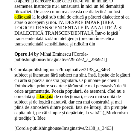
o aparență oarecare toate celea cîte-ți vin în minte. O
asemenea instrucție nu-i amăsurată în nici un fel demnității
filozofiei. De aceea numirea aceasta de dialectică au fost
adăogată
la logică sub titlul de critică a părerei dialectice și ca
atare o accepem și noi. IV. DESPRE ÎMPĂRȚIREA
LOGICEI TRANSCENDENTALE ÎN ANALITICĂ ȘI
DIALECTICĂ TRANSCENDENTALĂ Într-o logică
transcendentală izolăm inteligența (precum în estetica
transcendentală sensibilitatea și ridicăm din
Opere 14
by Mihai Eminescu
[Corola-
publishinghouse/Imaginative/295592_a_296921]
Corola-publishinghouse/Imaginative/2138_a_3463
subiect și literatura fără subiect nu sînt, însă, lipsite de legături
cu arta și poezia noastră populară. O plimbare pe cheiul
Dîmboviței printre scoarțele țărănești e mai persuasivă decît
orice argumentație. Poezia populară, de asemeni, cînd nu e
corectată și
adăogată
de colecționari, e cea mai scutită de
subiect și de logică narativă, dar cea mai construită și mai
plină de atmosferă dintre poezii. Iată-ne întorși, din pivnițele
capitalului, pe căi simple și depărtate, la vatră” („Modernism
și tradiție“). Idee
[Corola-publishinghouse/Imaginative/2138_a_3463]