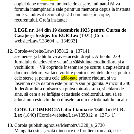
copiei depe recurs cu motivele de cașare, intimatul își va
formula intampinarile sale printr'un memoriu depus la instanța
unde s'a adresat recursul și să-l comunice, în copie,
recurentului. Grefa instanței
LEGE nr. 144 din 19 decembrie 1925 pentru Curtea de
Casaţie şi Justiţie. In: EUR-Lex
(
1925
)
[Corola-
website/Law/133604_a_134933]
Corola-website/Law/135812_a_137141
asemenea și falitulu va avea acestu dreptu. Articolul 239
Jurnalulu de adeverire va arăta sălășluința creditoriloru și a
vechililoru. - Vă coprinde însemnare pe scurtu a zapiseloru și
documenteloru, va face vorbire pentru cuvintele drese, pentru
cele șterse și pentru cele
adăogate
printre rînduri, si va
însemna dacă datoria este priimita sau prigonita. Articolul 240
Judecătorului-comisaru va putea totu-dea-una, si chiaru de
sine, să cera a se înfățișa catastisele creditorului, sau să se
aducă unu estractu după dînsele făcutu de tribunalulu localu
CODUL COMERCIAL din 1 ianuarie 1840. In: EUR-
Lex
(
1840
)
[Corola-website/Law/135812_a_137141]
Corola-publishinghouse/Memoirs/1328_a_2730
Mangalia este așezată dincoace de frontiera română, este