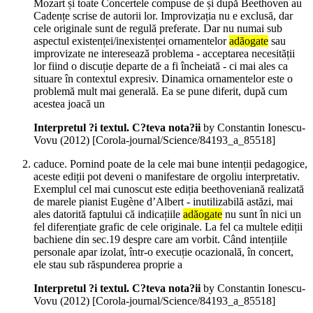
Mozart și toate Concertele compuse de și după Beethoven au
Cadențe scrise de autorii lor. Improvizația nu e exclusă, dar
cele originale sunt de regulă preferate. Dar nu numai sub
aspectul existenței/inexistenței ornamentelor
adăogate
sau
improvizate ne interesează problema - acceptarea necesității
lor fiind o discuție departe de a fi încheiată - ci mai ales ca
situare în contextul expresiv. Dinamica ornamentelor este o
problemă mult mai generală. Ea se pune diferit, după cum
acestea joacă un
Interpretul ?i textul. C?teva nota?ii
by Constantin Ionescu-
Vovu (
2012
)
[Corola-journal/Science/84193_a_85518]
caduce. Pornind poate de la cele mai bune intenții pedagogice,
aceste ediții pot deveni o manifestare de orgoliu interpretativ.
Exemplul cel mai cunoscut este ediția beethoveniană realizată
de marele pianist Eugène d’Albert - inutilizabilă astăzi, mai
ales datorită faptului că indicațiile
adăogate
nu sunt în nici un
fel diferențiate grafic de cele originale. La fel ca multele ediții
bachiene din sec.19 despre care am vorbit. Când intențiile
personale apar izolat, într-o execuție ocazională, în concert,
ele stau sub răspunderea proprie a
Interpretul ?i textul. C?teva nota?ii
by Constantin Ionescu-
Vovu (
2012
)
[Corola-journal/Science/84193_a_85518]