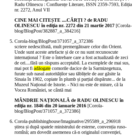
Radu Olinescu : Confluențe Literare, ISSN 2359-7593, Ediția
nr. 2272, Anul VII
CINE MAI CITEȘTE ....CĂRȚI ? de RADU
OLINESCU în ediţia nr. 2272 din 21 martie 2017
[Corola-
blog/BlogPost/382887_a_384216]
Corola-blog/BlogPost/371057_a_372386
scriere nedescifrată, mult premergătoare celor din Orient.
Unde sunt aceste artefacte și de ce nu sunt recunoscute
internațional ? Este o întrebare care a fost actualizată de zeci
de ori....fără un răspuns acceptabil. La exemplele de mai sus,
mai pot fi
adăogate
comorile dacice de la Sarmizegetuza,
furate sub nasul autorităților sau tăblițele de aur găsite la
Sinaia în 1902, copiate în plumb și parțial dispărute... de la
Muzeul Național de Istorie. - Nici nu este de mirare, că la
Vocea României, se cântă mai
MÂNDRIE NAȚIONALĂ de RADU OLINESCU în
ediţia nr. 1846 din 20 ianuarie 2016
[Corola-
blog/BlogPost/371057_a_372386]
Corola-publishinghouse/Imaginative/295589_a_296918
știrea și după spatele ministrului de esterne, convenția ruso-
romînă; am dovedit asemenea că-n originalul convenției,