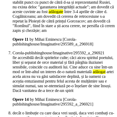
stabilit punct cu punct de cătră d-sa și reprezentantul Rusiei,
nu exista deloc "garantarea integrității actuale"; am dovedit că
aceste cuvinte au fost
adăogate
între 3-4 aprilie de către d.
Cogălniceanu; am dovedit că cererea de retrocesiune s-a
repetat la Ploiești de cătră prințul Gorceacov; am dovedit că
"Romînul", fiind în stare a ști acea cerere, ne persifla că cerem
zapis și chezășie; am
Opere 11
by Mihai Eminescu
[Corola-
publishinghouse/Imaginative/295589_a_296918]
Corola-publishinghouse/Imaginative/295592_a_296921
fie accesibilă decât spiritelor culte; căci aicea spiritul poetului,
liber și separat de orce material și fără pârghia iluziunei
sensibile, coincide cu auditorii lui. Cine aduce cu sine într-un
mod or într-altul un interes de-o natură materială
adăogat
artei
acela aicea nu va găsi satisfacere deplină, și la oameni ca
aceștia entuziasmul pentru felul acesta de mulțămire sau e
simulat numai, sau se-ntemeiază pe-o înșelare de sine însuși.
Dacă vanitatea de-a trece de-un spirit
Opere 14
by Mihai Eminescu
[Corola-
publishinghouse/Imaginative/295592_a_296921]
decât o limbuție cu care daca vrei susții, daca vrei combați cu-