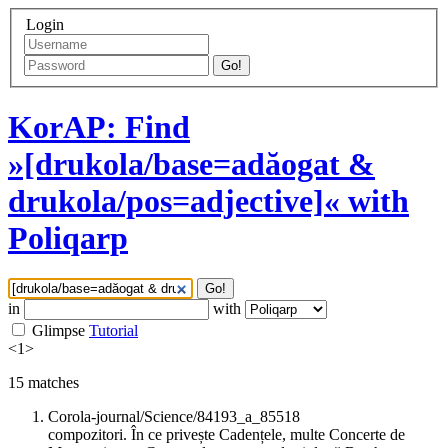
Login
Go!
KorAP: Find
»[drukola/base=adăogat &
drukola/pos=adjective]« with
Poliqarp
Go!
in
with
Glimpse
Tutorial
<
1
>
15
matches
Corola-journal/Science/84193_a_85518
compozitori. În ce privește Cadențele, multe Concerte de