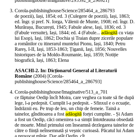
publishinghouse/Imaginative/295592_a_296921]
Corola-publishinghouse/Science/285464_a_286793
de poezii), Iași, 1854; ed. 3 (Culegere de poezii), Iași, 1863;
ed. îngr. și pref. N. Iorga, Vălenii de Munte, 1908; ed. îngr. D.
Murărașu, București, 1945; Fabule alese, Iași, 1836; ed. 3
(Fabule versuite), Iași, 1844; ed. 4 (Fabule...
adăogită
cu viața
lui Esop), Iași, 1862; Dochia și Traian dupre zicerile populare
a românilor cu itinerarul muntelui Pionu, Iași, 1840; Petru
Rareș, I-II, Iași, 1853-1863; Țiganii, Iași, 1856; Nouvelles
historiques de la Moldo-Roumanie, Iași, 1859; Notiție
biografică, Iași, 1863; Elena
ASACHI-2. In: Dicționarul General al Literaturii
Române
(
2004
)
[Corola-
publishinghouse/Science/285464_a_286793]
Corola-publishinghouse/Imaginative/513_a_701
ce făptuise Oedip încît Moira, care veghea ca toate să fie după
lege, l-a pedepsit. Cumplit l-a pedepsit. - Sfinxul e o ecuație,
îndrăznii eu. Pe trup de leu, un chip de femeie. Taină a
tainelor, gînditoarea a fost
adăogită
forței cumplite. - Și Adam
a fost un Oedip, căci omenirea s-a simțit întotdeauna obsedată
de moarte. Mitul primului om înseamnă dezlegarea tainelor de
către o ființă neînsemnată și veșnic curioasă. Păcatul lui Adam
a provocat mînie. Dar atât Oedip, cît