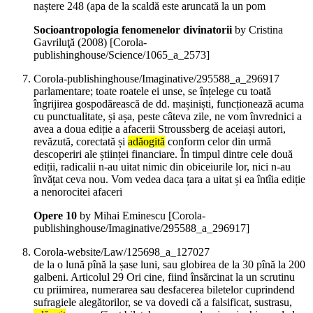
naștere 248 (apa de la scaldă este aruncată la un pom
Socioantropologia fenomenelor divinatorii
by Cristina
Gavriluţă (
2008
)
[Corola-
publishinghouse/Science/1065_a_2573]
Corola-publishinghouse/Imaginative/295588_a_296917
parlamentare; toate roatele ei unse, se înțelege cu toată
îngrijirea gospodărească de dd. mașiniști, funcționează acuma
cu punctualitate, și așa, peste câteva zile, ne vom învrednici a
avea a doua ediție a afacerii Stroussberg de aceiași autori,
revăzută, corectată și
adăogită
conform celor din urmă
descoperiri ale științei financiare. În timpul dintre cele două
ediții, radicalii n-au uitat nimic din obiceiurile lor, nici n-au
învățat ceva nou. Vom vedea daca țara a uitat și ea întîia ediție
a nenorocitei afaceri
Opere 10
by Mihai Eminescu
[Corola-
publishinghouse/Imaginative/295588_a_296917]
Corola-website/Law/125698_a_127027
de la o lună pînă la șase luni, sau globirea de la 30 pînă la 200
galbeni. Articolul 29 Ori cine, fiind însărcinat la un scrutinu
cu priimirea, numerarea sau desfacerea biletelor cuprindend
sufragiele alegătorilor, se va dovedi că a falsificat, sustrasu,