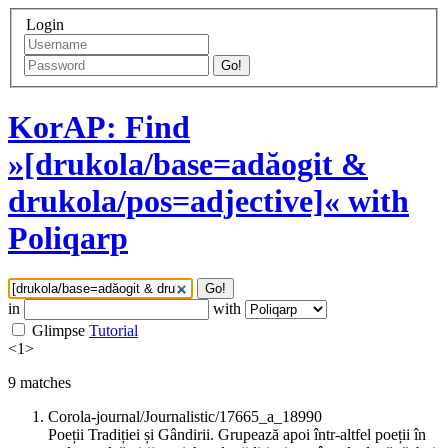
Login
Go!
KorAP: Find
»[drukola/base=adăogit &
drukola/pos=adjective]« with
Poliqarp
Go!
in
with
Glimpse
Tutorial
<
1
>
9
matches
Corola-journal/Journalistic/17665_a_18990
Poeții Tradiției și Gândirii. Grupează apoi într-altfel poeții în