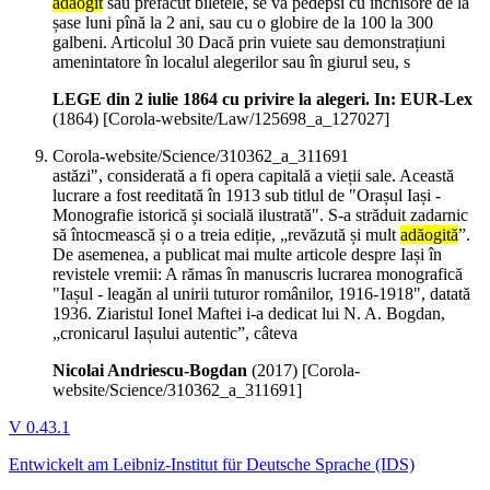
adăogit
sau prefăcut biletele, se va pedepsi cu inchisore de la
șase luni pînă la 2 ani, sau cu o globire de la 100 la 300
galbeni. Articolul 30 Dacă prin vuiete sau demonstrațiuni
amenintatore în localul alegerilor sau în giurul seu, s
LEGE din 2 iulie 1864 cu privire la alegeri. In: EUR-Lex
(
1864
)
[Corola-website/Law/125698_a_127027]
Corola-website/Science/310362_a_311691
astăzi", considerată a fi opera capitală a vieții sale. Această
lucrare a fost reeditată în 1913 sub titlul de "Orașul Iași -
Monografie istorică și socială ilustrată". S-a străduit zadarnic
să întocmească și o a treia ediție, „revăzută și mult
adăogită
”.
De asemenea, a publicat mai multe articole despre Iași în
revistele vremii: A rămas în manuscris lucrarea monografică
"Iașul - leagăn al unirii tuturor românilor, 1916-1918", datată
1936. Ziaristul Ionel Maftei i-a dedicat lui N. A. Bogdan,
„cronicarul Iașului autentic”, câteva
Nicolai Andriescu-Bogdan
(
2017
)
[Corola-
website/Science/310362_a_311691]
V 0.43.1
Entwickelt am Leibniz-Institut für Deutsche Sprache (IDS)