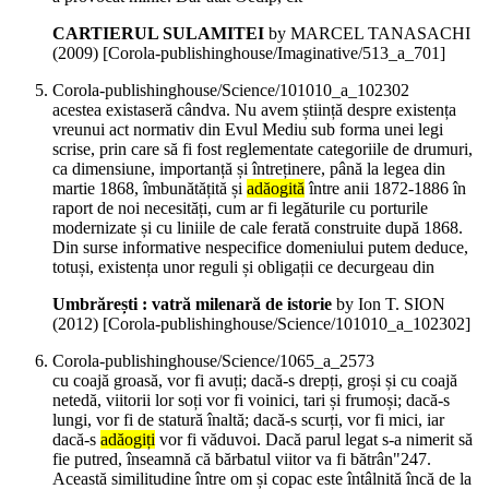
CARTIERUL SULAMITEI
by MARCEL TANASACHI
(
2009
)
[Corola-publishinghouse/Imaginative/513_a_701]
Corola-publishinghouse/Science/101010_a_102302
acestea existaseră cândva. Nu avem știință despre existența
vreunui act normativ din Evul Mediu sub forma unei legi
scrise, prin care să fi fost reglementate categoriile de drumuri,
ca dimensiune, importanță și întreținere, până la legea din
martie 1868, îmbunătățită și
adăogită
între anii 1872-1886 în
raport de noi necesități, cum ar fi legăturile cu porturile
modernizate și cu liniile de cale ferată construite după 1868.
Din surse informative nespecifice domeniului putem deduce,
totuși, existența unor reguli și obligații ce decurgeau din
Umbrărești : vatră milenară de istorie
by Ion T. SION
(
2012
)
[Corola-publishinghouse/Science/101010_a_102302]
Corola-publishinghouse/Science/1065_a_2573
cu coajă groasă, vor fi avuți; dacă-s drepți, groși și cu coajă
netedă, viitorii lor soți vor fi voinici, tari și frumoși; dacă-s
lungi, vor fi de statură înaltă; dacă-s scurți, vor fi mici, iar
dacă-s
adăogiți
vor fi văduvoi. Dacă parul legat s-a nimerit să
fie putred, înseamnă că bărbatul viitor va fi bătrân"247.
Această similitudine între om și copac este întâlnită încă de la