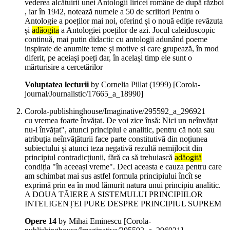
vederea alcătuirii unei Antologii liricei române de după război
, iar în 1942, notează numele a 50 de scriitori Pentru o
Antologie a poeților mai noi, oferind și o nouă ediție revăzuta
și
adăogita
a Antologiei poeților de azi. Jocul caleidoscopic
continuă, mai putin didactic cu antologii adunând poeme
inspirate de anumite teme și motive și care grupează, în mod
diferit, pe aceiași poeți dar, în același timp ele sunt o
mărturisire a cercetărilor
Voluptatea lecturii
by Cornelia Pillat (
1999
)
[Corola-
journal/Journalistic/17665_a_18990]
Corola-publishinghouse/Imaginative/295592_a_296921
cu vremea foarte învățat. De voi zice însă: Nici un neînvățat
nu-i învățat", atunci principiul e analitic, pentru că nota sau
atribuția neînvățăturii face parte constitutivă din noțiunea
subiectului și atunci teza negativă rezultă nemijlocit din
principiul contradicțiunii, fără ca să trebuiască
adăogită
condiția "în aceeași vreme". Deci aceasta e cauza pentru care
am schimbat mai sus astfel formula principiului încît se
exprimă prin ea în mod lămurit natura unui principiu analitic.
A DOUA TĂIERE A SISTEMULUI PRINCIPIILOR
INTELIGENȚEI PURE DESPRE PRINCIPIUL SUPREM
Opere 14
by Mihai Eminescu
[Corola-