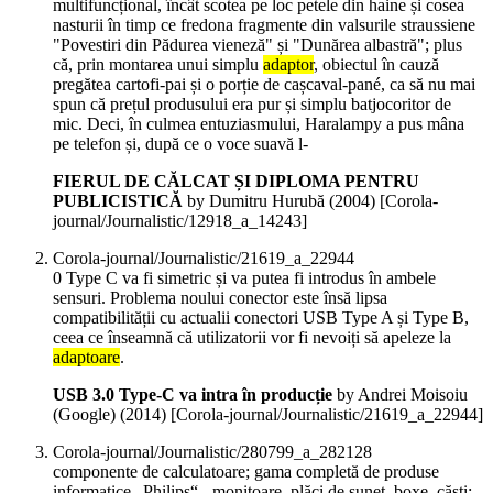
multifuncțional, încât scotea pe loc petele din haine și cosea
nasturii în timp ce fredona fragmente din valsurile straussiene
"Povestiri din Pădurea vieneză" și "Dunărea albastră"; plus
că, prin montarea unui simplu
adaptor
, obiectul în cauză
pregătea cartofi-pai și o porție de cașcaval-pané, ca să nu mai
spun că prețul produsului era pur și simplu batjocoritor de
mic. Deci, în culmea entuziasmului, Haralampy a pus mâna
pe telefon și, după ce o voce suavă l-
FIERUL DE CĂLCAT ȘI DIPLOMA PENTRU
PUBLICISTICĂ
by Dumitru Hurubă (
2004
)
[Corola-
journal/Journalistic/12918_a_14243]
Corola-journal/Journalistic/21619_a_22944
0 Type C va fi simetric și va putea fi introdus în ambele
sensuri. Problema noului conector este însă lipsa
compatibilității cu actualii conectori USB Type A și Type B,
ceea ce înseamnă că utilizatorii vor fi nevoiți să apeleze la
adaptoare
.
USB 3.0 Type-C va intra în producție
by Andrei Moisoiu
(Google) (
2014
)
[Corola-journal/Journalistic/21619_a_22944]
Corola-journal/Journalistic/280799_a_282128
componente de calculatoare; gama completă de produse
informatice „Philips“ - monitoare, plăci de sunet, boxe, căști;