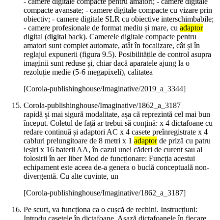
- camere digitale compacte pentru amatori; - camere digitale
compacte avansate; - camere digitale compacte cu vizare prin
obiectiv; - camere digitale SLR cu obiective interschimbabile;
- camere profesionale de format mediu și mare, cu
adaptor
digital (digital back). Camerele digitale compacte pentru
amatori sunt complet automate, atât în focalizare, cât și în
reglajul expunerii (figura 9.5). Posibilitățile de control asupra
imaginii sunt reduse și, chiar dacă aparatele ajung la o
rezoluție medie (5-6 megapixeli), calitatea
[Corola-publishinghouse/Imaginative/2019_a_3344]
Corola-publishinghouse/Imaginative/1862_a_3187
rapidă și mai sigură modalitate, așa că reprezintă cel mai bun
început. Coletul de față ar trebui să conțină: x 4 dictafoane cu
redare continuă și adaptori AC x 4 casete preînregistrate x 4
cabluri prelungitoare de 8 metri x 1
adaptor
de priză cu patru
ieșiri x 16 baterii AA, în cazul unei căderi de curent sau al
folosirii în aer liber Mod de funcționare: Funcția acestui
echipament este aceea de-a genera o buclă conceptuală non-
divergentă. Cu alte cuvinte, un
[Corola-publishinghouse/Imaginative/1862_a_3187]
Pe scurt, va funcționa ca o cușcă de rechini. Instrucțiuni:
Introdu casetele în dictafoane. Așază dictafoanele în fiecare