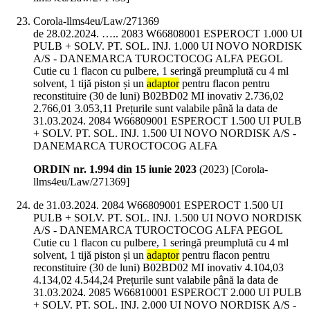
Corola-llms4eu/Law/271369
de 28.02.2024. ….. 2083 W66808001 ESPEROCT 1.000 UI
PULB + SOLV. PT. SOL. INJ. 1.000 UI NOVO NORDISK
A/S - DANEMARCA TUROCTOCOG ALFA PEGOL
Cutie cu 1 flacon cu pulbere, 1 seringă preumplută cu 4 ml
solvent, 1 tijă piston și un
adaptor
pentru flacon pentru
reconstituire (30 de luni) B02BD02 MI inovativ 2.736,02
2.766,01 3.053,11 Prețurile sunt valabile până la data de
31.03.2024. 2084 W66809001 ESPEROCT 1.500 UI PULB
+ SOLV. PT. SOL. INJ. 1.500 UI NOVO NORDISK A/S -
DANEMARCA TUROCTOCOG ALFA
ORDIN nr. 1.994 din 15 iunie 2023
(
2023
)
[Corola-
llms4eu/Law/271369]
de 31.03.2024. 2084 W66809001 ESPEROCT 1.500 UI
PULB + SOLV. PT. SOL. INJ. 1.500 UI NOVO NORDISK
A/S - DANEMARCA TUROCTOCOG ALFA PEGOL
Cutie cu 1 flacon cu pulbere, 1 seringă preumplută cu 4 ml
solvent, 1 tijă piston și un
adaptor
pentru flacon pentru
reconstituire (30 de luni) B02BD02 MI inovativ 4.104,03
4.134,02 4.544,24 Prețurile sunt valabile până la data de
31.03.2024. 2085 W66810001 ESPEROCT 2.000 UI PULB
+ SOLV. PT. SOL. INJ. 2.000 UI NOVO NORDISK A/S -