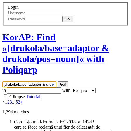
Login
Go!
KorAP: Find
»[drukola/base=adaptor &
drukola/pos=noun]« with
Poliqarp
Go!
in
with
Glimpse
Tutorial
<
1
2
3
...
52
>
1,294
matches
Corola-journal/Journalistic/12918_a_14243
care se făcea reclamă unui fier de călcat atât de