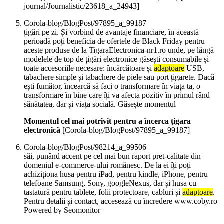
journal/Journalistic/23618_a_24943]
Corola-blog/BlogPost/97895_a_99187
țigări pe zi. Și vorbind de avantaje financiare, în această
perioadă poți beneficia de ofertele de Black Friday pentru
aceste produse de la TigaraElectronica-nr1.ro unde, pe lângă
modelele de top de țigări electronice găsești consumabile și
toate accesoriile necesare: încărcătoare și
adaptoare
USB,
tabachere simple și tabachere de piele sau port țigarete. Dacă
ești fumător, încearcă să faci o transformare în viața ta, o
transformare în bine care îți va afecta pozitiv în primul rând
sănătatea, dar și viața socială. Găsește momentul
Momentul cel mai potrivit pentru a încerca ţigara
electronică
[Corola-blog/BlogPost/97895_a_99187]
Corola-blog/BlogPost/98214_a_99506
săi, punând accent pe cel mai bun raport pret-calitate din
domeniul e-commerce-ului românesc. De la ei îți poți
achiziționa husa pentru iPad, pentru kindle, iPhone, pentru
telefoane Samsung, Sony, googleNexus, dar și husa cu
tastatură pentru tablete, folii protectoare, cabluri și
adaptoare
.
Pentru detalii și contact, accesează cu încredere www.coby.ro
Powered by Seomonitor