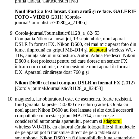
prima tabletă. Caracteristici iPad
Noul iPad 2 a fost lansat. Cum arată şi ce face. GALERIE
FOTO - VIDEO
(
2011
)
[Corola-
journal/Journalistic/70580_a_71905]
Corola-journal/Journalistic/81128_a_82453
Compania Nikon a lansat joi, 13 septembrie, noul aparat
DSLR în format FX, Nikon D600, cel mai mic aparat foto din
lume, împreună cu gripul MB-D14 și
adaptorul
wireless WU-
11B, anunță site-ul nikonisti.ro. Autor: Adina Predescu Nikon
D600 a fost proiectat pentru cei care doresc un senzor FX
într-un corp mai mic, de dimensiunile unui aparat în format
DX. Aparatul cântărește doar 760 g și
Nikon D600: cel mai compact DSLR în format FX
(
2012
)
[Corola-journal/Journalistic/81128_a_82453]
magneziu, iar obturatorul este, de asemenea, foarte rezistent,
fiind garantat la peste 150.000 de cicluri (cadre). Odată cu
noul aparat Nikon D600 au fost lansate și alte două accesorii
compatibile cu acesta : gripul MB-D14, care crește
considerabil autonomia aparatului, precum și
adaptorul
wireless WU-11B, cu ajutorul căruia fotografiile și filmulețele
de pe aparat pot fi transmise direct de pe o tabletă sau
smartphone. Nikon D600 va fi disponibil din luna septembrie