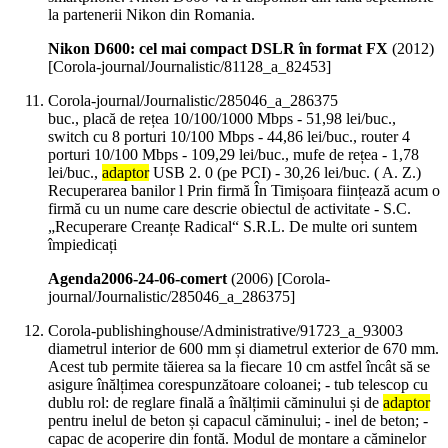
la partenerii Nikon din Romania.
Nikon D600: cel mai compact DSLR în format FX
(
2012
)
[Corola-journal/Journalistic/81128_a_82453]
Corola-journal/Journalistic/285046_a_286375
buc., placă de rețea 10/100/1000 Mbps - 51,98 lei/buc.,
switch cu 8 porturi 10/100 Mbps - 44,86 lei/buc., router 4
porturi 10/100 Mbps - 109,29 lei/buc., mufe de rețea - 1,78
lei/buc.,
adaptor
USB 2. 0 (pe PCI) - 30,26 lei/buc. ( A. Z.)
Recuperarea banilor l Prin firmă În Timișoara ființează acum o
firmă cu un nume care descrie obiectul de activitate - S.C.
„Recuperare Creanțe Radical“ S.R.L. De multe ori suntem
împiedicați
Agenda2006-24-06-comert
(
2006
)
[Corola-
journal/Journalistic/285046_a_286375]
Corola-publishinghouse/Administrative/91723_a_93003
diametrul interior de 600 mm și diametrul exterior de 670 mm.
Acest tub permite tăierea sa la fiecare 10 cm astfel încât să se
asigure înălțimea corespunzătoare coloanei; - tub telescop cu
dublu rol: de reglare finală a înălțimii căminului și de
adaptor
pentru inelul de beton și capacul căminului; - inel de beton; -
capac de acoperire din fontă. Modul de montare a căminelor