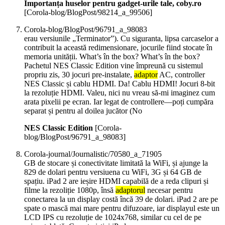
Importanța huselor pentru gadget-urile tale, coby.ro
[Corola-blog/BlogPost/98214_a_99506]
Corola-blog/BlogPost/96791_a_98083
erau versiunile „Terminator”). Cu siguranta, lipsa carcaselor a
contribuit la această redimensionare, jocurile fiind stocate în
memoria unității. What’s în the box? What’s în the box?
Pachetul NES Classic Edition vine împreună cu sistemul
propriu zis, 30 jocuri pre-instalate,
adaptor
AC, controller
NES Classic și cablu HDMI. Da! Cablu HDMI! Jocuri 8-bit
la rezoluție HDMI. Valeu, nici nu vreau să-mi imaginez cum
arata pixelii pe ecran. Iar legat de controllere—poți cumpăra
separat și pentru al doilea jucător (No
NES Classic Edition
[Corola-
blog/BlogPost/96791_a_98083]
Corola-journal/Journalistic/70580_a_71905
GB de stocare și conectivitate limitată la WiFi, și ajunge la
829 de dolari pentru versiuena cu WiFi, 3G și 64 GB de
spațiu. iPad 2 are ieșire HDMI capabilă de a reda clipuri și
filme la rezoliție 1080p, însă
adaptorul
necesar pentru
conectarea la un display costă încă 39 de dolari. iPad 2 are pe
spate o mască mai mare pentru difuzoare, iar displayul este un
LCD IPS cu rezoluție de 1024x768, similar cu cel de pe