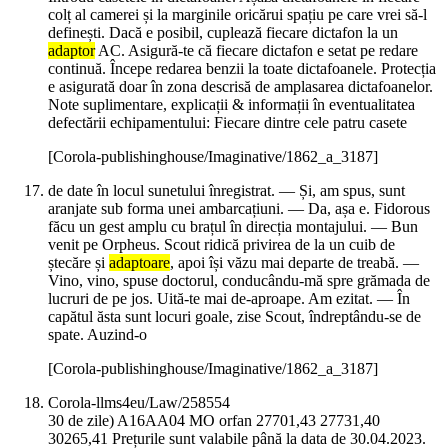
colț al camerei și la marginile oricărui spațiu pe care vrei să-l
definești. Dacă e posibil, cuplează fiecare dictafon la un
adaptor
AC. Asigură-te că fiecare dictafon e setat pe redare
continuă. Începe redarea benzii la toate dictafoanele. Protecția
e asigurată doar în zona descrisă de amplasarea dictafoanelor.
Note suplimentare, explicații & informații în eventualitatea
defectării echipamentului: Fiecare dintre cele patru casete
[Corola-publishinghouse/Imaginative/1862_a_3187]
de date în locul sunetului înregistrat. — Și, am spus, sunt
aranjate sub forma unei ambarcațiuni. — Da, așa e. Fidorous
făcu un gest amplu cu brațul în direcția montajului. — Bun
venit pe Orpheus. Scout ridică privirea de la un cuib de
ștecăre și
adaptoare
, apoi își văzu mai departe de treabă. —
Vino, vino, spuse doctorul, conducându-mă spre grămada de
lucruri de pe jos. Uită-te mai de-aproape. Am ezitat. — În
capătul ăsta sunt locuri goale, zise Scout, îndreptându-se de
spate. Auzind-o
[Corola-publishinghouse/Imaginative/1862_a_3187]
Corola-llms4eu/Law/258554
30 de zile) A16AA04 MO orfan 27701,43 27731,40
30265,41 Prețurile sunt valabile până la data de 30.04.2023.