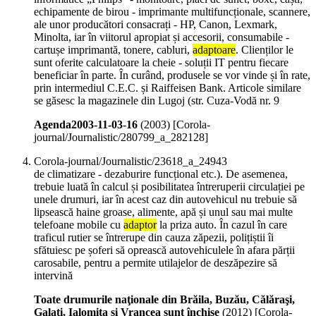
echipamente de birou - imprimante multifuncționale, scannere,
ale unor producători consacrați - HP, Canon, Lexmark,
Minolta, iar în viitorul apropiat și accesorii, consumabile -
cartușe imprimantă, tonere, cabluri,
adaptoare
. Clienților le
sunt oferite calculatoare la cheie - soluții IT pentru fiecare
beneficiar în parte. În curând, produsele se vor vinde și în rate,
prin intermediul C.E.C. și Raiffeisen Bank. Articole similare
se găsesc la magazinele din Lugoj (str. Cuza-Vodă nr. 9
Agenda2003-11-03-16
(
2003
)
[Corola-
journal/Journalistic/280799_a_282128]
Corola-journal/Journalistic/23618_a_24943
de climatizare - dezaburire funcțional etc.). De asemenea,
trebuie luată în calcul și posibilitatea întreruperii circulației pe
unele drumuri, iar în acest caz din autovehicul nu trebuie să
lipsească haine groase, alimente, apă și unul sau mai multe
telefoane mobile cu
adaptor
la priza auto. În cazul în care
traficul rutier se întrerupe din cauza zăpezii, polițiștii îi
sfătuiesc pe șoferi să oprească autovehiculele în afara părții
carosabile, pentru a permite utilajelor de deszăpezire să
intervină
Toate drumurile naţionale din Brăila, Buzău, Călăraşi,
Galaţi, Ialomiţa şi Vrancea sunt închise
(
2012
)
[Corola-