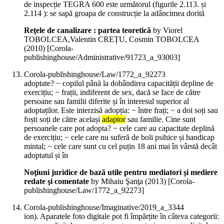
de inspecție TEGRA 600 este următorul (figurile 2.113. și
2.114 ): se sapă groapa de construcție la adâncimea dorită
Reţele de canalizare : partea teoretică
by Viorel
TOBOLCEA,Valentin CREȚU, Cosmin TOBOLCEA
(
2010
)
[Corola-
publishinghouse/Administrative/91723_a_93003]
Corola-publishinghouse/Law/1772_a_92273
adoptate? − copilul până la dobândirea capacității depline de
exercițiu; − frații, indiferent de sex, dacă se face de către
persoane sau familii diferite și în interesul superior al
adoptaților. Este interzisă adopția: − între frați; − a doi soți sau
foști soți de către același
adaptor
sau familie. Cine sunt
persoanele care pot adopta? − cele care au capacitate deplină
de exercițiu; − cele care nu suferă de boli psihice și handicap
mintal; − cele care sunt cu cel puțin 18 ani mai în vârstă decât
adoptatul și în
Noţiuni juridice de bază utile pentru mediatori şi mediere
redate şi comentate
by Mihaiu Şanţa (
2013
)
[Corola-
publishinghouse/Law/1772_a_92273]
Corola-publishinghouse/Imaginative/2019_a_3344
ion). Aparatele foto digitale pot fi împărțite în câteva categorii: