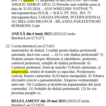
solv.+1
adaptor
+2 tampoane (4 ani) B01AX07 MO orfan
16918.05 16948.05 18511.52 Preturile sunt valabile pana la
data de 31.03.2024 ... 6310 W68222001 NATPAR 75
micrograme/doza PULB. + SOLV. PT. SOL. INJ. 75
micrograme/doza TAKEDA PHARM. INTERNATIONAL
AG IRELAND BRANCH - IRLANDA PARATHYROID
HORMONE Cutie
ANEXĂ din 6 iunie 2023
(
2023
)
[Corola-
llms4eu/Law/271127]
Corola-llms4eu/Law/271453
materialelor de dializă. Condiții pentru dializa peritoneală
automată, dacă este cazul. ... 4) Ce este dializa peritoneală? 5)
Noțiuni sumare despre difuziune și ultrafiltrare, peritoneu,
cateterul peritoneal, soluțiile de dializă peritoneală. 6)
Cateterul peritoneal. Setul de transfer 7) Rolul cateterului, al
adaptorului
, setului de transfer și capacului. Poziționarea
corectă, fixarea cateterului. 8) Evitarea manipulării. 9) Tehnica
efectuării corecte a pansamentului. Alegerea vestimentației
adecvate. 10) Curățarea și dezinfecția tegumentului din jurul
cateterului. 11) Soluțiile de dializă peritoneală. 12) Se vor
prezenta pungile cu
REGULAMENT din 29 mai 2023
(
2023
)
[Corola-
llms4eu/Law/271453]