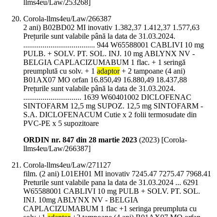
llms4eu/Law/253268]
Corola-llms4eu/Law/266387
2 ani) B02BD02 MI inovativ 1.382,37 1.412,37 1.577,63
Prețurile sunt valabile până la data de 31.03.2024.
..................................... 944 W65588001 CABLIVI 10 mg
PULB. + SOLV. PT. SOL. INJ. 10 mg ABLYNX NV -
BELGIA CAPLACIZUMABUM 1 flac. + 1 seringă
preumplută cu solv. + 1
adaptor
+ 2 tampoane (4 ani)
B01AX07 MO orfan 16.850,49 16.880,49 18.437,88
Prețurile sunt valabile până la data de 31.03.2024.
.............................. 1639 W60401002 DICLOFENAC
SINTOFARM 12,5 mg SUPOZ. 12,5 mg SINTOFARM -
S.A. DICLOFENACUM Cutie x 2 folii termosudate din
PVC-PE x 5 supozitoare
ORDIN nr. 847 din 28 martie 2023
(
2023
)
[Corola-
llms4eu/Law/266387]
Corola-llms4eu/Law/271127
film. (2 ani) L01EH01 MI inovativ 7245.47 7275.47 7968.41
Preturile sunt valabile pana la data de 31.03.2024 ... 6291
W65588001 CABLIVI 10 mg PULB + SOLV. PT. SOL.
INJ. 10mg ABLYNX NV - BELGIA
CAPLACIZUMABUM 1 flac +1 seringa preumpluta cu