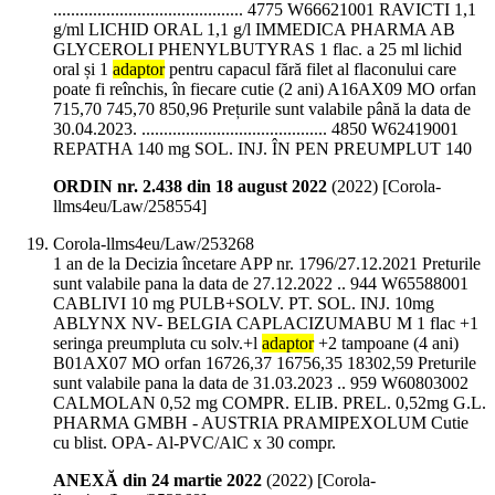
........................................... 4775 W66621001 RAVICTI 1,1
g/ml LICHID ORAL 1,1 g/l IMMEDICA PHARMA AB
GLYCEROLI PHENYLBUTYRAS 1 flac. a 25 ml lichid
oral și 1
adaptor
pentru capacul fără filet al flaconului care
poate fi reînchis, în fiecare cutie (2 ani) A16AX09 MO orfan
715,70 745,70 850,96 Prețurile sunt valabile până la data de
30.04.2023. .......................................... 4850 W62419001
REPATHA 140 mg SOL. INJ. ÎN PEN PREUMPLUT 140
ORDIN nr. 2.438 din 18 august 2022
(
2022
)
[Corola-
llms4eu/Law/258554]
Corola-llms4eu/Law/253268
1 an de la Decizia încetare APP nr. 1796/27.12.2021 Preturile
sunt valabile pana la data de 27.12.2022 .. 944 W65588001
CABLIVI 10 mg PULB+SOLV. PT. SOL. INJ. 10mg
ABLYNX NV- BELGIA CAPLACIZUMABU M 1 flac +1
seringa preumpluta cu solv.+l
adaptor
+2 tampoane (4 ani)
B01AX07 MO orfan 16726,37 16756,35 18302,59 Preturile
sunt valabile pana la data de 31.03.2023 .. 959 W60803002
CALMOLAN 0,52 mg COMPR. ELIB. PREL. 0,52mg G.L.
PHARMA GMBH - AUSTRIA PRAMIPEXOLUM Cutie
cu blist. OPA- Al-PVC/AlC x 30 compr.
ANEXĂ din 24 martie 2022
(
2022
)
[Corola-