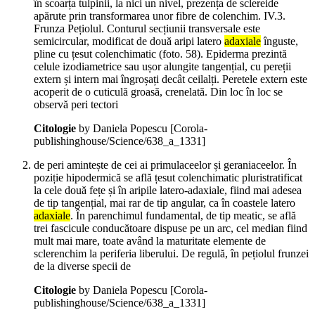
în scoarța tulpinii, la nici un nivel, prezența de sclereide
apărute prin transformarea unor fibre de colenchim. IV.3.
Frunza Pețiolul. Conturul secțiunii transversale este
semicircular, modificat de două aripi latero
adaxiale
înguste,
pline cu țesut colenchimatic (foto. 58). Epiderma prezintă
celule izodiametrice sau ușor alungite tangențial, cu pereții
extern și intern mai îngroșați decât ceilalți. Peretele extern este
acoperit de o cuticulă groasă, crenelată. Din loc în loc se
observă peri tectori
Citologie
by Daniela Popescu
[Corola-
publishinghouse/Science/638_a_1331]
de peri amintește de cei ai primulaceelor și geraniaceelor. În
poziție hipodermică se află țesut colenchimatic pluristratificat
la cele două fețe și în aripile latero-adaxiale, fiind mai adesea
de tip tangențial, mai rar de tip angular, ca în coastele latero
adaxiale
. În parenchimul fundamental, de tip meatic, se află
trei fascicule conducătoare dispuse pe un arc, cel median fiind
mult mai mare, toate având la maturitate elemente de
sclerenchim la periferia liberului. De regulă, în pețiolul frunzei
de la diverse specii de
Citologie
by Daniela Popescu
[Corola-
publishinghouse/Science/638_a_1331]