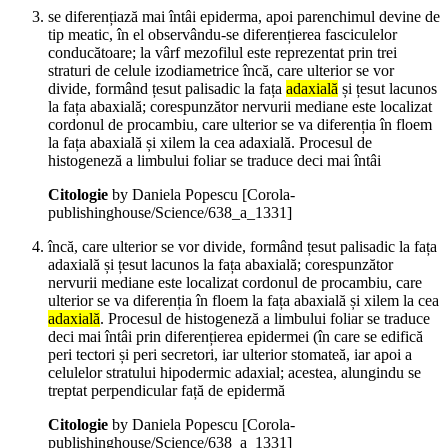
se diferențiază mai întâi epiderma, apoi parenchimul devine de
tip meatic, în el observându-se diferențierea fasciculelor
conducătoare; la vârf mezofilul este reprezentat prin trei
straturi de celule izodiametrice încă, care ulterior se vor
divide, formând țesut palisadic la fața
adaxială
și țesut lacunos
la fața abaxială; corespunzător nervurii mediane este localizat
cordonul de procambiu, care ulterior se va diferenția în floem
la fața abaxială și xilem la cea adaxială. Procesul de
histogeneză a limbului foliar se traduce deci mai întâi
Citologie
by Daniela Popescu
[Corola-
publishinghouse/Science/638_a_1331]
încă, care ulterior se vor divide, formând țesut palisadic la fața
adaxială și țesut lacunos la fața abaxială; corespunzător
nervurii mediane este localizat cordonul de procambiu, care
ulterior se va diferenția în floem la fața abaxială și xilem la cea
adaxială
. Procesul de histogeneză a limbului foliar se traduce
deci mai întâi prin diferențierea epidermei (în care se edifică
peri tectori și peri secretori, iar ulterior stomateă, iar apoi a
celulelor stratului hipodermic adaxial; acestea, alungindu se
treptat perpendicular față de epidermă
Citologie
by Daniela Popescu
[Corola-
publishinghouse/Science/638_a_1331]