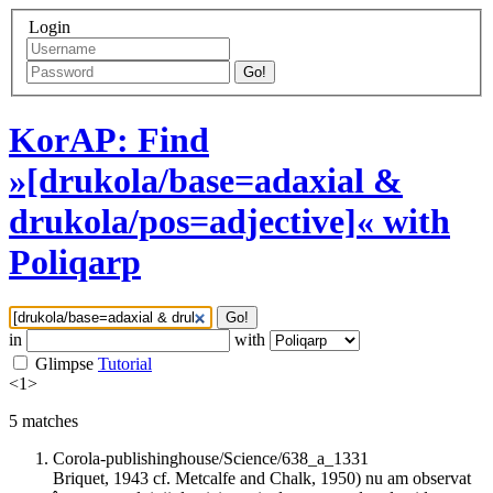
Login
Go!
KorAP: Find
»[drukola/base=adaxial &
drukola/pos=adjective]« with
Poliqarp
Go!
in
with
Glimpse
Tutorial
<
1
>
5
matches
Corola-publishinghouse/Science/638_a_1331
Briquet, 1943 cf. Metcalfe and Chalk, 1950) nu am observat