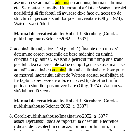
aseamănă se adună” -
adenină
cu adenină, timină cu timină
etc. S-ar putea ca motivul interesului arătat de Watson acestei
posibilități să fie faptul că avusese de-a face cu acest tip de
structuri în perioada studiilor postuniversitare (Olby, 1974).
Watson s-a străduit
Manual de creativitate
by Robert J. Sternberg
[Corola-
publishinghouse/Science/2062_a_3387]
adenină, timină, citozină și guanină). Înainte de a reuși să
determine corect perechile de baze (adenină cu timină,
citozină cu guanină), Watson a petrecut mult timp analizând
posibilitatea ca perechile să fie de tipul „cine se aseamănă se
adună” - adenină cu
adenină
, timină cu timină etc. S-ar putea
ca motivul interesului arătat de Watson acestei posibilități să
fie faptul că avusese de-a face cu acest tip de structuri în
perioada studiilor postuniversitare (Olby, 1974). Watson s-a
străduit multă vreme
Manual de creativitate
by Robert J. Sternberg
[Corola-
publishinghouse/Science/2062_a_3387]
Corola-publishinghouse/Imaginative/2052_a_3377
astăzi Djerzinski, dacă se raportau la chestiunile teoretice
ridicate de Desplechin cu ocazia primei lor Întâlniri, nu