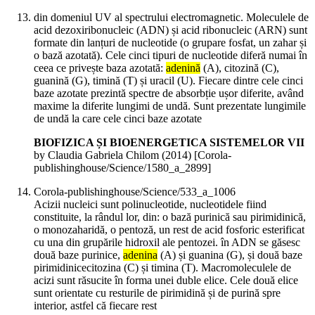
din domeniul UV al spectrului electromagnetic. Moleculele de
acid dezoxiribonucleic (ADN) și acid ribonucleic (ARN) sunt
formate din lanțuri de nucleotide (o grupare fosfat, un zahar și
o bază azotată). Cele cinci tipuri de nucleotide diferă numai în
ceea ce privește baza azotată:
adenină
(A), citozină (C),
guanină (G), timină (T) și uracil (U). Fiecare dintre cele cinci
baze azotate prezintă spectre de absorbție ușor diferite, având
maxime la diferite lungimi de undă. Sunt prezentate lungimile
de undă la care cele cinci baze azotate
BIOFIZICA ȘI BIOENERGETICA SISTEMELOR VII
by Claudia Gabriela Chilom (
2014
)
[Corola-
publishinghouse/Science/1580_a_2899]
Corola-publishinghouse/Science/533_a_1006
Acizii nucleici sunt polinucleotide, nucleotidele fiind
constituite, la rândul lor, din: o bază purinică sau pirimidinică,
o monozaharidă, o pentoză, un rest de acid fosforic esterificat
cu una din grupările hidroxil ale pentozei. în ADN se găsesc
două baze purinice,
adenina
(A) și guanina (G), și două baze
pirimidinicecitozina (C) și timina (T). Macromoleculele de
acizi sunt răsucite în forma unei duble elice. Cele două elice
sunt orientate cu resturile de pirimidină și de purină spre
interior, astfel că fiecare rest