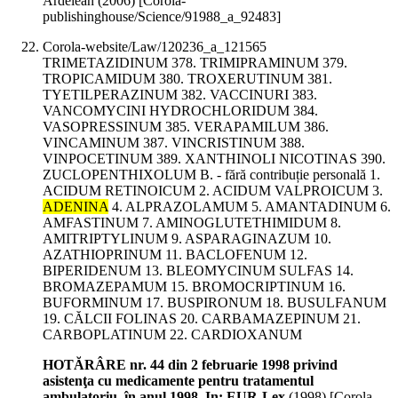
Ardelean (
2006
)
[Corola-
publishinghouse/Science/91988_a_92483]
Corola-website/Law/120236_a_121565
TRIMETAZIDINUM 378. TRIMIPRAMINUM 379.
TROPICAMIDUM 380. TROXERUTINUM 381.
TYETILPERAZINUM 382. VACCINURI 383.
VANCOMYCINI HYDROCHLORIDUM 384.
VASOPRESSINUM 385. VERAPAMILUM 386.
VINCAMINUM 387. VINCRISTINUM 388.
VINPOCETINUM 389. XANTHINOLI NICOTINAS 390.
ZUCLOPENTHIXOLUM B. - fără contribuție personală 1.
ACIDUM RETINOICUM 2. ACIDUM VALPROICUM 3.
ADENINA
4. ALPRAZOLAMUM 5. AMANTADINUM 6.
AMFASTINUM 7. AMINOGLUTETHIMIDUM 8.
AMITRIPTYLINUM 9. ASPARAGINAZUM 10.
AZATHIOPRINUM 11. BACLOFENUM 12.
BIPERIDENUM 13. BLEOMYCINUM SULFAS 14.
BROMAZEPAMUM 15. BROMOCRIPTINUM 16.
BUFORMINUM 17. BUSPIRONUM 18. BUSULFANUM
19. CĂLCII FOLINAS 20. CARBAMAZEPINUM 21.
CARBOPLATINUM 22. CARDIOXANUM
HOTĂRÂRE nr. 44 din 2 februarie 1998 privind
asistenţa cu medicamente pentru tratamentul
ambulatoriu, în anul 1998. In: EUR-Lex
(
1998
)
[Corola-