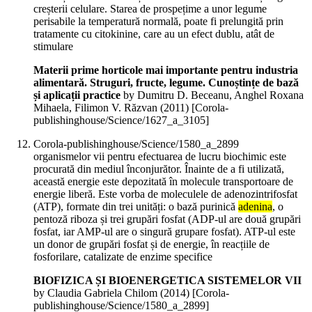
creșterii celulare. Starea de prospețime a unor legume
perisabile la temperatură normală, poate fi prelungită prin
tratamente cu citokinine, care au un efect dublu, atât de
stimulare
Materii prime horticole mai importante pentru industria
alimentară. Struguri, fructe, legume. Cunoștințe de bază
și aplicații practice
by Dumitru D. Beceanu, Anghel Roxana
Mihaela, Filimon V. Răzvan (
2011
)
[Corola-
publishinghouse/Science/1627_a_3105]
Corola-publishinghouse/Science/1580_a_2899
organismelor vii pentru efectuarea de lucru biochimic este
procurată din mediul înconjurător. Înainte de a fi utilizată,
această energie este depozitată în molecule transportoare de
energie liberă. Este vorba de moleculele de adenozintrifosfat
(ATP), formate din trei unități: o bază purinică
adenina
, o
pentoză riboza și trei grupări fosfat (ADP-ul are două grupări
fosfat, iar AMP-ul are o singură grupare fosfat). ATP-ul este
un donor de grupări fosfat și de energie, în reacțiile de
fosforilare, catalizate de enzime specifice
BIOFIZICA ȘI BIOENERGETICA SISTEMELOR VII
by Claudia Gabriela Chilom (
2014
)
[Corola-
publishinghouse/Science/1580_a_2899]