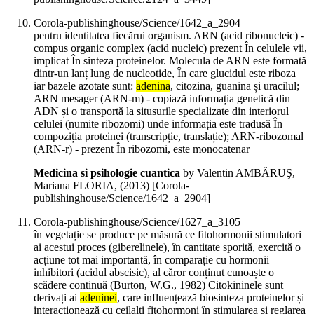
Corola-publishinghouse/Science/1642_a_2904
pentru identitatea fiecărui organism. ARN (acid ribonucleic) -
compus organic complex (acid nucleic) prezent În celulele vii,
implicat În sinteza proteinelor. Molecula de ARN este formată
dintr-un lanț lung de nucleotide, În care glucidul este riboza
iar bazele azotate sunt:
adenina
, citozina, guanina și uracilul;
ARN mesager (ARN-m) - copiază informația genetică din
ADN și o transportă la situsurile specializate din interiorul
celulei (numite ribozomi) unde informația este tradusă În
compoziția proteinei (transcripție, translație); ARN-ribozomal
(ARN-r) - prezent În ribozomi, este monocatenar
Medicina si psihologie cuantica
by Valentin AMBĂRUŞ,
Mariana FLORIA, (
2013
)
[Corola-
publishinghouse/Science/1642_a_2904]
Corola-publishinghouse/Science/1627_a_3105
în vegetație se produce pe măsură ce fitohormonii stimulatori
ai acestui proces (giberelinele), în cantitate sporită, exercită o
acțiune tot mai importantă, în comparație cu hormonii
inhibitori (acidul abscisic), al căror conținut cunoaște o
scădere continuă (Burton, W.G., 1982) Citokininele sunt
derivați ai
adeninei
, care influențează biosinteza proteinelor și
interacționează cu ceilalți fitohormoni în stimularea și reglarea