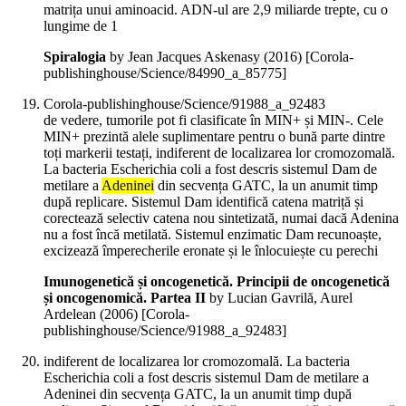
matrița unui aminoacid. ADN-ul are 2,9 miliarde trepte, cu o
lungime de 1
Spiralogia
by Jean Jacques Askenasy (
2016
)
[Corola-
publishinghouse/Science/84990_a_85775]
Corola-publishinghouse/Science/91988_a_92483
de vedere, tumorile pot fi clasificate în MIN+ și MIN-. Cele
MIN+ prezintă alele suplimentare pentru o bună parte dintre
toți markerii testați, indiferent de localizarea lor cromozomală.
La bacteria Escherichia coli a fost descris sistemul Dam de
metilare a
Adeninei
din secvența GATC, la un anumit timp
după replicare. Sistemul Dam identifică catena matriță și
corectează selectiv catena nou sintetizată, numai dacă Adenina
nu a fost încă metilată. Sistemul enzimatic Dam recunoaște,
excizează împerecherile eronate și le înlocuiește cu perechi
Imunogenetică și oncogenetică. Principii de oncogenetică
și oncogenomică. Partea II
by Lucian Gavrilă, Aurel
Ardelean (
2006
)
[Corola-
publishinghouse/Science/91988_a_92483]
indiferent de localizarea lor cromozomală. La bacteria
Escherichia coli a fost descris sistemul Dam de metilare a
Adeninei din secvența GATC, la un anumit timp după