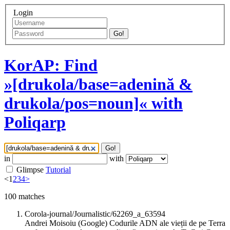
Login
Go!
KorAP: Find
»[drukola/base=adenină &
drukola/pos=noun]« with
Poliqarp
Go!
in
with
Glimpse
Tutorial
<
1
2
3
4
>
100
matches
Corola-journal/Journalistic/62269_a_63594
Andrei Moisoiu (Google) Codurile ADN ale vieții de pe Terra