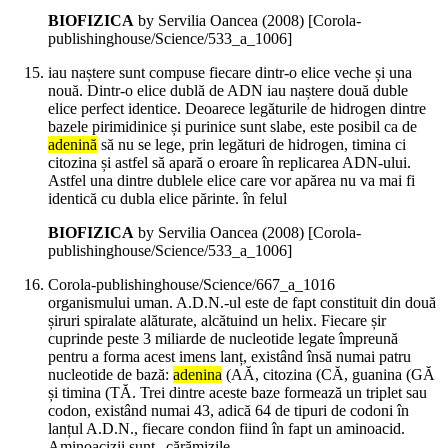
BIOFIZICA
by Servilia Oancea (
2008
)
[Corola-
publishinghouse/Science/533_a_1006]
iau naștere sunt compuse fiecare dintr-o elice veche și una
nouă. Dintr-o elice dublă de ADN iau naștere două duble
elice perfect identice. Deoarece legăturile de hidrogen dintre
bazele pirimidinice și purinice sunt slabe, este posibil ca de
adenină
să nu se lege, prin legături de hidrogen, timina ci
citozina și astfel să apară o eroare în replicarea ADN-ului.
Astfel una dintre dublele elice care vor apărea nu va mai fi
identică cu dubla elice părinte. în felul
BIOFIZICA
by Servilia Oancea (
2008
)
[Corola-
publishinghouse/Science/533_a_1006]
Corola-publishinghouse/Science/667_a_1016
organismului uman. A.D.N.-ul este de fapt constituit din două
șiruri spiralate alăturate, alcătuind un helix. Fiecare șir
cuprinde peste 3 miliarde de nucleotide legate împreună
pentru a forma acest imens lanț, existând însă numai patru
nucleotide de bază:
adenina
(AĂ, citozina (CĂ, guanina (GĂ
și timina (TĂ. Trei dintre aceste baze formează un triplet sau
codon, existând numai 43, adică 64 de tipuri de codoni în
lanțul A.D.N., fiecare condon fiind în fapt un aminoacid.
Aminoacizii sunt „cărămizile