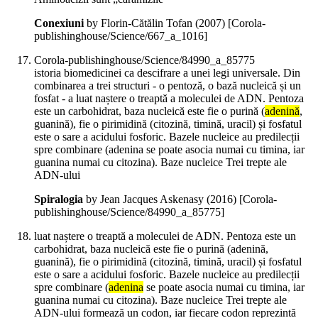
Conexiuni
by Florin-Cătălin Tofan (
2007
)
[Corola-
publishinghouse/Science/667_a_1016]
Corola-publishinghouse/Science/84990_a_85775
istoria biomedicinei ca descifrare a unei legi universale. Din
combinarea a trei structuri - o pentoză, o bază nucleică și un
fosfat - a luat naștere o treaptă a moleculei de ADN. Pentoza
este un carbohidrat, baza nucleică este fie o purină (
adenină
,
guanină), fie o pirimidină (citozină, timină, uracil) și fosfatul
este o sare a acidului fosforic. Bazele nucleice au predilecții
spre combinare (adenina se poate asocia numai cu timina, iar
guanina numai cu citozina). Baze nucleice Trei trepte ale
ADN-ului
Spiralogia
by Jean Jacques Askenasy (
2016
)
[Corola-
publishinghouse/Science/84990_a_85775]
luat naștere o treaptă a moleculei de ADN. Pentoza este un
carbohidrat, baza nucleică este fie o purină (adenină,
guanină), fie o pirimidină (citozină, timină, uracil) și fosfatul
este o sare a acidului fosforic. Bazele nucleice au predilecții
spre combinare (
adenina
se poate asocia numai cu timina, iar
guanina numai cu citozina). Baze nucleice Trei trepte ale
ADN-ului formează un codon, iar fiecare codon reprezintă