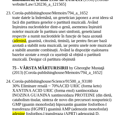
website/Law/120236_a_121565]
Corola-publishinghouse/Memoirs/794_a_1652
toate datele la îndemână, un genetician japonez a avut ideea să
facă din partitura genelor o partitură muzicală. Având
înșiruirea nucleotidelor dintr-o genă, asemenea înșiruirii
notelor muzicale în partitura unei simfonii, geneticianul
respectiv a numit nucleotidele în funcție de baza azotată
(
adenină
, guanină, citozină, timină), iar pentru fiecare bază
azotată a stabilit nota muzicală, iar pentru unele note muzicale
a stabilit anumite combinații. Având la dispoziție eșalonarea
bazelor azotate a reușit cu ușurință să obțină o partitură
muzicală. Desigur că partitura obșinută
75 - VÂRSTA MĂRTURISIRII
by Gheorghe Mustaţă
(
2013
)
[Corola-publishinghouse/Memoirs/794_a_1652]
Corola-publishinghouse/Science/91500_a_93180
30% Eliminare renală ~ 70%ACID URIC (forma keto)
XANTINA ACID URIC (forma enol) xantinoxidaza
INOZINA GUANINA xantinoxidaza PROTEINE (din dietă,
catabolism tisular, sinteza de novo din precursori nonpurinici)
GMP (guanin monofosfat) hipoxantin guanine fosforibos-l
transferaza (HGPRT) guanină AMP (adenozin monofosfat)
adenine
fosforibos-l transferaza (APRT) adenozină D.