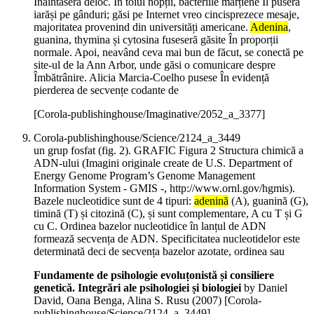
Înaintaseră deloc. În toiul nopții, bacteriile marțiene Îl puseră
iarăși pe gânduri; găsi pe Internet vreo cincisprezece mesaje,
majoritatea provenind din universități americane.
Adenina
,
guanina, thymina și cytosina fuseseră găsite În proporții
normale. Apoi, neavând ceva mai bun de făcut, se conectă pe
site-ul de la Ann Arbor, unde găsi o comunicare despre
Îmbătrânire. Alicia Marcia-Coelho pusese În evidență
pierderea de secvențe codante de
[Corola-publishinghouse/Imaginative/2052_a_3377]
Corola-publishinghouse/Science/2124_a_3449
un grup fosfat (fig. 2). GRAFIC Figura 2 Structura chimică a
ADN-ului (Imagini originale create de U.S. Department of
Energy Genome Program’s Genome Management
Information System - GMIS -, http://www.ornl.gov/hgmis).
Bazele nucleotidice sunt de 4 tipuri:
adenină
(A), guanină (G),
timină (T) și citozină (C), și sunt complementare, A cu T și G
cu C. Ordinea bazelor nucleotidice în lanțul de ADN
formează secvența de ADN. Specificitatea nucleotidelor este
determinată deci de secvența bazelor azotate, ordinea sau
Fundamente de psihologie evoluțonistă și consiliere
genetică. Integrări ale psihologiei și biologiei
by Daniel
David, Oana Benga, Alina S. Rusu (
2007
)
[Corola-
publishinghouse/Science/2124_a_3449]