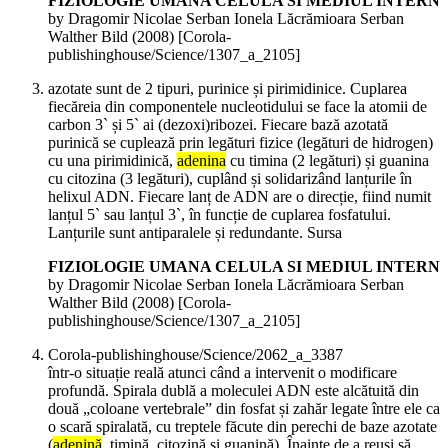
FIZIOLOGIE UMANA CELULA SI MEDIUL INTERN
by Dragomir Nicolae Serban Ionela Lăcrămioara Serban
Walther Bild (
2008
)
[Corola-
publishinghouse/Science/1307_a_2105]
azotate sunt de 2 tipuri, purinice și pirimidinice. Cuplarea
fiecăreia din componentele nucleotidului se face la atomii de
carbon 3` și 5` ai (dezoxi)ribozei. Fiecare bază azotată
purinică se cuplează prin legături fizice (legături de hidrogen)
cu una pirimidinică,
adenina
cu timina (2 legături) și guanina
cu citozina (3 legături), cuplând și solidarizând lanțurile în
helixul ADN. Fiecare lanț de ADN are o direcție, fiind numit
lanțul 5` sau lanțul 3`, în funcție de cuplarea fosfatului.
Lanțurile sunt antiparalele și redundante. Sursa
FIZIOLOGIE UMANA CELULA SI MEDIUL INTERN
by Dragomir Nicolae Serban Ionela Lăcrămioara Serban
Walther Bild (
2008
)
[Corola-
publishinghouse/Science/1307_a_2105]
Corola-publishinghouse/Science/2062_a_3387
într-o situație reală atunci când a intervenit o modificare
profundă. Spirala dublă a moleculei ADN este alcătuită din
două „coloane vertebrale” din fosfat și zahăr legate între ele ca
o scară spiralată, cu treptele făcute din perechi de baze azotate
(
adenină
, timină, citozină și guanină). Înainte de a reuși să