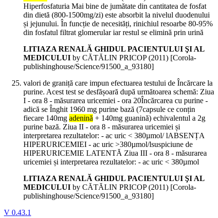
Hiperfosfaturia Mai bine de jumătate din cantitatea de fosfat
din dietă (800-1500mg/zi) este absorbit la nivelul duodenului
și jejunului. În funcție de necesități, rinichiul resoarbe 80-95%
din fosfatul filtrat glomerular iar restul se elimină prin urină
LITIAZA RENALĂ GHIDUL PACIENTULUI ŞI AL
MEDICULUI
by CĂTĂLIN PRICOP (
2011
)
[Corola-
publishinghouse/Science/91500_a_93180]
valori de graniță care impun efectuarea testului de Încărcare la
purine. Acest test se desfășoară după următoarea schemă: Ziua
I - ora 8 - măsurarea uricemiei - ora 20Încărcarea cu purine -
adică se Înghit 1960 mg purine bază (7capsule ce conțin
fiecare 140mg
adenină
+ 140mg guanină) echivalentul a 2g
purine bază. Ziua II - ora 8 - măsurarea uricemiei și
interpretarea rezultatelor: - ac uric < 380µmol/ lABSENȚA
HIPERURICEMIEI - ac uric >380µmol/lsuspiciune de
HIPERURICEMIE LATENTĂ Ziua III - ora 8 - măsurarea
uricemiei și interpretarea rezultatelor: - ac uric < 380µmol
LITIAZA RENALĂ GHIDUL PACIENTULUI ŞI AL
MEDICULUI
by CĂTĂLIN PRICOP (
2011
)
[Corola-
publishinghouse/Science/91500_a_93180]
V 0.43.1