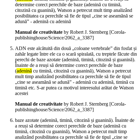
determine corect perechile de baze (adenină cu timină,
citozină cu guanină), Watson a petrecut mult timp analizând
posibilitatea ca perechile să fie de tipul „cine se aseamănă se
adună” - adenină cu adenină
Manual de creativitate
by Robert J. Sternberg
[Corola-
publishinghouse/Science/2062_a_3387]
ADN este alcătuită din două „coloane vertebrale” din fosfat și
zahăr legate între ele ca o scară spiralată, cu treptele făcute din
perechi de baze azotate (adenină, timină, citozină și guanină).
Înainte de a reuși să determine corect perechile de baze
(
adenină
cu timină, citozină cu guanină), Watson a petrecut
mult timp analizând posibilitatea ca perechile să fie de tipul
„cine se aseamănă se adună” - adenină cu adenină, timină cu
timină etc. S-ar putea ca motivul interesului arătat de Watson
acestei
Manual de creativitate
by Robert J. Sternberg
[Corola-
publishinghouse/Science/2062_a_3387]
baze azotate (adenină, timină, citozină și guanină). Înainte de
a reuși să determine corect perechile de baze (adenină cu
timină, citozină cu guanină), Watson a petrecut mult timp
analizând posibilitatea ca perechile să fie de tipul „cine se