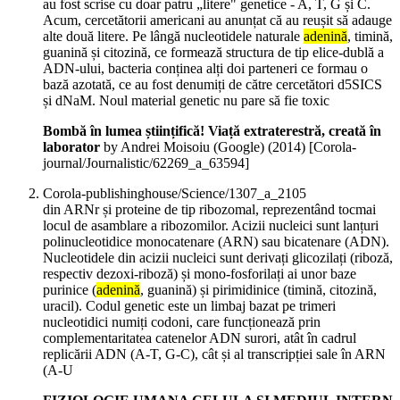
au fost scrise cu doar patru „litere" genetice - A, T, G și C.
Acum, cercetătorii americani au anunțat că au reușit să adauge
alte două litere. Pe lângă nucleotidele naturale
adenină
, timină,
guanină și citozină, ce formează structura de tip elice-dublă a
ADN-ului, bacteria conținea alți doi parteneri ce formau o
bază azotată, ce au fost denumiți de către cercetători d5SICS
și dNaM. Noul material genetic nu pare să fie toxic
Bombă în lumea științifică! Viață extraterestră, creată în
laborator
by Andrei Moisoiu (Google) (
2014
)
[Corola-
journal/Journalistic/62269_a_63594]
Corola-publishinghouse/Science/1307_a_2105
din ARNr și proteine de tip ribozomal, reprezentând tocmai
locul de asamblare a ribozomilor. Acizii nucleici sunt lanțuri
polinucleotidice monocatenare (ARN) sau bicatenare (ADN).
Nucleotidele din acizii nucleici sunt derivați glicozilați (riboză,
respectiv dezoxi-riboză) și mono-fosforilați ai unor baze
purinice (
adenină
, guanină) și pirimidinice (timină, citozină,
uracil). Codul genetic este un limbaj bazat pe trimeri
nucleotidici numiți codoni, care funcționează prin
complementaritatea catenelor ADN surori, atât în cadrul
replicării ADN (A-T, G-C), cât și al transcripției sale în ARN
(A-U