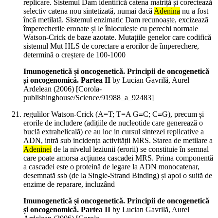
replicare. Sistemul Dam identifică catena matriță și corectează
selectiv catena nou sintetizată, numai dacă
Adenina
nu a fost
încă metilată. Sistemul enzimatic Dam recunoaște, excizează
împerecherile eronate și le înlocuiește cu perechi normale
Watson-Crick de baze azotate. Mutațiile genelor care codifică
sistemul Mut HLS de corectare a erorilor de împerechere,
determină o creștere de 100-1000
Imunogenetică și oncogenetică. Principii de oncogenetică
și oncogenomică. Partea II
by Lucian Gavrilă, Aurel
Ardelean (
2006
)
[Corola-
publishinghouse/Science/91988_a_92483]
regulilor Watson-Crick (A=T; T=A G≡C; C≡G), precum și
erorile de includere (adițiile de nucleotide care generează o
buclă extrahelicală) ce au loc in cursul sintezei replicative a
ADN, intră sub incidența activității MRS. Starea de metilare a
Adeninei
de la nivelul leziunii (erorii) se constituie în semnal
care poate amorsa acțiunea cascadei MRS. Prima componentă
a cascadei este o proteină de legare la ADN monocatenar,
desemnată ssb (de la Single-Strand Binding) și apoi o suită de
enzime de reparare, incluzând
Imunogenetică și oncogenetică. Principii de oncogenetică
și oncogenomică. Partea II
by Lucian Gavrilă, Aurel