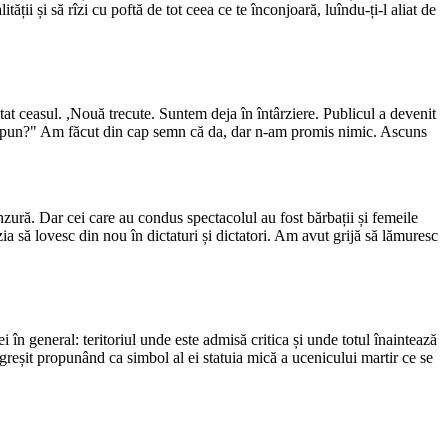
ății și să rîzi cu poftă de tot ceea ce te înconjoară, luîndu-ți-l aliat de
at ceasul. ,Nouă trecute. Suntem deja în întârziere. Publicul a devenit
să spun?" Am făcut din cap semn că da, dar n-am promis nimic. Ascuns
nzură. Dar cei care au condus spectacolul au fost bărbații și femeile
a să lovesc din nou în dictaturi și dictatori. Am avut grijă să lămuresc
ei în general: teritoriul unde este admisă critica și unde totul înaintează
 greșit propunând ca simbol al ei statuia mică a ucenicului martir ce se