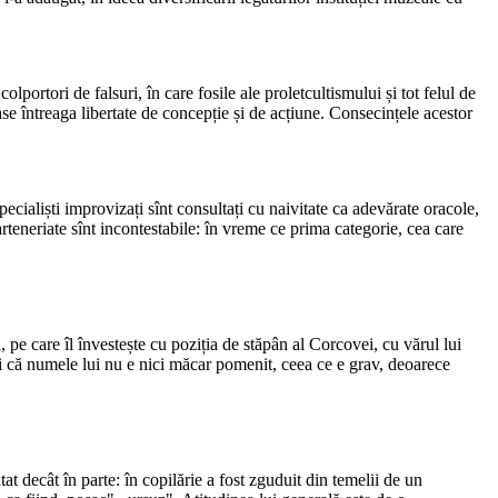
lportori de falsuri, în care fosile ale proletcultismului și tot felul de
lase întreaga libertate de concepție și de acțiune. Consecințele acestor
specialiști improvizați sînt consultați cu naivitate ca adevărate oracole,
arteneriate sînt incontestabile: în vreme ce prima categorie, cea care
e care îl învestește cu poziția de stăpân al Corcovei, cu vărul lui
i că numele lui nu e nici măcar pomenit, ceea ce e grav, deoarece
at decât în parte: în copilărie a fost zguduit din temelii de un