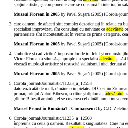
spațiul artistic, și componente care se consumă în interior, în sal
Muzeul Florean în 2005
by Pavel Șușară (
2005
)
[Corola-jour
care oamenii de afaceri sînt complet dezorientați în relația cu bun
specialiști improvizați sînt consultați cu naivitate ca
adevărate
or
parteneriate sînt incontestabile: în vreme ce prima categorie, cea 
Muzeul Florean în 2005
by Pavel Șușară (
2005
)
[Corola-jour
simbolice și cad victimă impostorilor de tot felul și nenumăraților 
Victor Florean a știut să-și apropie un specialist
adevărat
și să-i
visează mitologii artistice și resuscită stalinismul nițel derutat 
Muzeul Florean în 2005
by Pavel Șușară (
2005
)
[Corola-jour
Corola-journal/Journalistic/11233_a_12558
datorează atât de mult, rămâne o impietate. Dl Cosmin Zidurean 
primar, prințul Anton Bibescu, scriitor și diplomat,
adevăratul
st
,dintre Bibeștii amintiți, el se cuvenea cel dintâi numit într-o ev
Marcel Proust în România? - Connaisseur!
by C.D. Zeletin 
Corola-journal/Journalistic/11235_a_12560
împreună cu ceilalți oameni. Rezultatul: singurătatea. Care nu est