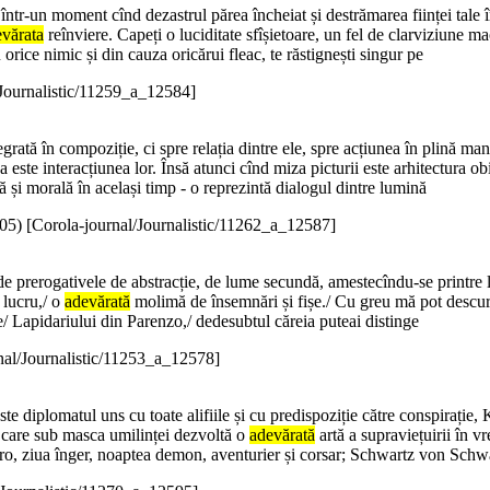
 într-un moment cînd dezastrul părea încheiat și destrămarea ființei tale 
vărata
reînviere. Capeți o luciditate sfîșietoare, un fel de clarviziune ma
orice nimic și din cauza oricărui fleac, te răstignești singur pe
/Journalistic/11259_a_12584]
ntegrată în compoziție, ci spre relația dintre ele, spre acțiunea în plină 
este interacțiunea lor. Însă atunci cînd miza picturii este arhitectura obi
că și morală în același timp - o reprezintă dialogul dintre lumină
05
)
[Corola-journal/Journalistic/11262_a_12587]
de prerogativele de abstracție, de lume secundă, amestecîndu-se printre lu
 lucru,/ o
adevărată
molimă de însemnări și fișe./ Cu greu mă pot descurca
ile/ Lapidariului din Parenzo,/ dedesubtul căreia puteai distinge
nal/Journalistic/11253_a_12578]
te diplomatul uns cu toate alifiile și cu predispoziție către conspirație,
ul care sub masca umilinței dezvoltă o
adevărată
artă a supraviețuirii în 
o, ziua înger, noaptea demon, aventurier și corsar; Schwartz von Schw