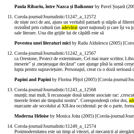
Paula Ribariu, între Nazca și Baikonur
by Pavel Șușară (
20
Corola-journal/Journalistic/11247_a_12572
de niște zeci de ani, ajuns un veritabil patriarh și stăpîn al filie
rezistînd prin cultură (un
adevărat
sport național) și care își va 
sale literare. Una din grijile lui de căpătîi este să
Povestea unei literaturi mici
by Radu Aldulescu (
2005
)
[Coro
Corola-journal/Journalistic/11242_a_12567
ca Orestone, Proiect de exterminare, Cel mai mare scriitor, Libr
meserie" și ,meșteșugar decăzut" care ajunge pînă la urmă cerșe
lupta pentru supraviețuire. Personajul, creat cu o doză serioasă 
Papini and Papini
by Florina Pîrjol (
2005
)
[Corola-journal/Jo
Corola-journal/Journalistic/11243_a_12568
munții; mai mult, îi recunoaște două talente asociate rar: ,crescut
tinerele femei ale timpului nostru". Corespondență celor doi,
ad
marcante ale secolului al XII-lea occidental: pe de o parte, form
Moderna Héloise
by Monica Joita (
2005
)
[Corola-journal/Jou
Corola-journal/Journalistic/11249_a_12574
Postmodernitatea este un timp al vitezei, al mecanicii al alergării