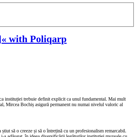
« with Poliqarp
ica instituției trebuie definit explicit ca unul fundamental. Mai mult
ural, Mircea Bochiș asigură permanent nu numai nivelul valoric al
a știut să o creeze și să o întrețină cu un profesionalism remarcabil.
 adăugat, în ideea diversificării legăturilor instituției muzeale cu