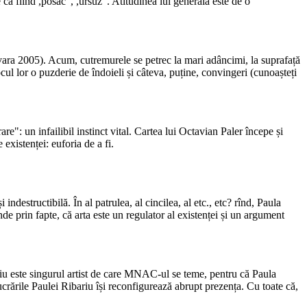
ca fiind ,posac", ,ursuz". Atitudinea lui generală este de o
, vara 2005). Acum, cutremurele se petrec la mari adâncimi, la suprafață
ocul lor o puzderie de îndoieli și câteva, puține, convingeri (cunoașteți
e": un infailibil instinct vital. Cartea lui Octavian Paler începe și
existenței: euforia de a fi.
 indestructibilă. În al patrulea, al cincilea, al etc., etc? rînd, Paula
nde prin fapte, că arta este un regulator al existenței și un argument
riu este singurul artist de care MNAC-ul se teme, pentru că Paula
rările Paulei Ribariu își reconfigurează abrupt prezența. Cu toate că,