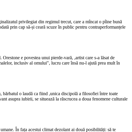
rginalizatul privilegiat din regimul trecut, care a mîncat o pîine bună
reodată prin cap să-și ceară scuze în public pentru contraperformanțele
Orestone e povestea unui pierde-vară, ,artist care s-a lăsat de
imalelor, inclusiv al omului", lucru care însă nu-l ajută prea mult în
 bărbatul o laudă ca fiind ,unica discipolă a filosofiei între toate
ant asupra iubirii, se situează la răscrucea a doua fenomene culturale
umane. În fața acestui climat dezolant ai două posibilități: să te