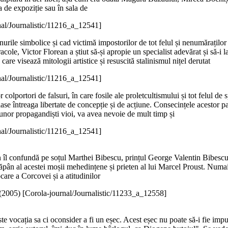
a de expoziție sau în sala de
nal/Journalistic/11216_a_12541]
urile simbolice și cad victimă impostorilor de tot felul și nenumăraților co
acole, Victor Florean a știut să-și apropie un specialist adevărat și să-i 
care visează mitologii artistice și resuscită stalinismul nițel derutat
nal/Journalistic/11216_a_12541]
colportori de falsuri, în care fosile ale proletcultismului și tot felul de 
 lase întreaga libertate de concepție și de acțiune. Consecințele acestor p
al unor propagandiști vioi, va avea nevoie de mult timp și
nal/Journalistic/11216_a_12541]
îl confundă pe soțul Marthei Bibescu, prințul George Valentin Bibescu, p
ăpân al acestei moșii mehedințene și prieten al lui Marcel Proust. Numa
ocare a Corcovei și a atitudinilor
(
2005
)
[Corola-journal/Journalistic/11233_a_12558]
e vocația sa ci oconsider a fi un eșec. Acest eșec nu poate să-i fie imput