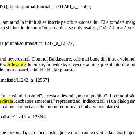
05
)
[Corola-journal/Journalistic/11240_a_12565]
rei, amintind la infinit să se înscrie pe orbita succesului. El e totodată ma
juca și dincolo de mormînt șansa de a se universaliza, fără să-i treacă v
la-journal/Journalistic/11247_a_12572]
arul neverosimil, Domnul Baldassarre, cele mai bune din întreg volumul. 
tor.
Adevărata
lui artă e, în realitate, aceea de ,a imita glasul tuturor an
de umor absurd, e inubliabil, iar povestea
urnalistic/11242_a_12567]
 în leagănul filosofiei", acesta a devenit ,amicul poeților". La rândul său,
evărata
,dezbatere amoroasă" reprezentând, indiscutabil, si un dialog sav
area unei culturi a acelui amour courtois în limba vernaculara și
rnalistic/11243_a_12568]
 pe orizontală, care face abstracție de dimensiunea verticală a existenței 