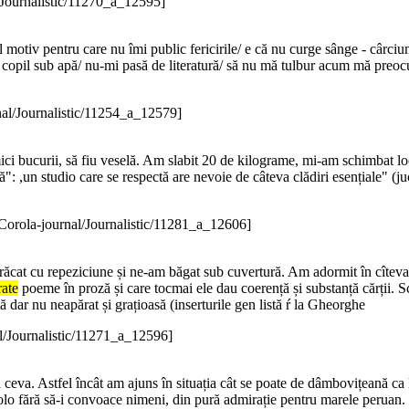
/Journalistic/11270_a_12595]
l motiv pentru care nu îmi public fericirile/ e că nu curge sânge - cârciu
e copil sub apă/ nu-mi pasă de literatură/ să nu mă tulbur acum mă preoc
nal/Journalistic/11254_a_12579]
ici bucurii, să fiu veselă. Am slabit 20 de kilograme, mi-am schimbat look
ă": ,un studio care se respectă are nevoie de câteva clădiri esențiale" (ju
Corola-journal/Journalistic/11281_a_12606]
ăcat cu repeziciune și ne-am băgat sub cuvertură. Am adormit în cîtev
ate
poeme în proză și care tocmai ele dau coerență și substanță cărții. S
 dar nu neapărat și grațioasă (inserturile gen listă ŕ la Gheorghe
l/Journalistic/11271_a_12596]
așa ceva. Astfel încât am ajuns în situația cât se poate de dâmbovițeană ca 
colo fără să-i convoace nimeni, din pură admirație pentru marele peruan. R