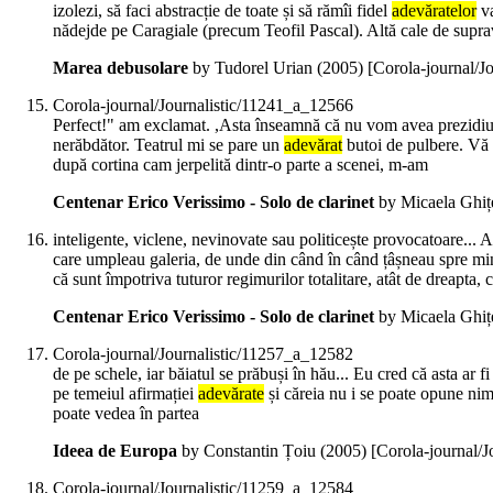
izolezi, să faci abstracție de toate și să rămîi fidel
adevăratelor
va
nădejde pe Caragiale (precum Teofil Pascal). Altă cale de supra
Marea debusolare
by Tudorel Urian (
2005
)
[Corola-journal/J
Corola-journal/Journalistic/11241_a_12566
Perfect!" am exclamat. ,Asta înseamnă că nu vom avea prezidiu. P
nerăbdător. Teatrul mi se pare un
adevărat
butoi de pulbere. Vă 
după cortina cam jerpelită dintr-o parte a scenei, m-am
Centenar Erico Verissimo - Solo de clarinet
by Micaela Ghiț
inteligente, viclene, nevinovate sau politicește provocatoare... 
care umpleau galeria, de unde din când în când țâșneau spre m
că sunt împotriva tuturor regimurilor totalitare, atât de dreapta, c
Centenar Erico Verissimo - Solo de clarinet
by Micaela Ghiț
Corola-journal/Journalistic/11257_a_12582
de pe schele, iar băiatul se prăbuși în hău... Eu cred că asta ar fi
pe temeiul afirmației
adevărate
și căreia nu i se poate opune nimi
poate vedea în partea
Ideea de Europa
by Constantin Țoiu (
2005
)
[Corola-journal/
Corola-journal/Journalistic/11259_a_12584