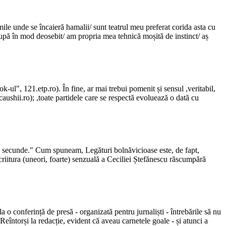
mile unde se încaieră hamalii/ sunt teatrul meu preferat corida asta cu
upă în mod deosebit/ am propria mea tehnică moșită de instinct/ aș
-ul", 121.etp.ro). În fine, ar mai trebui pomenit și sensul ,veritabil,
caushii.ro); ,toate partidele care se respectă evoluează o dată cu
a secunde." Cum spuneam, Legături bolnăvicioase este, de fapt,
criitura (uneori, foarte) senzuală a Ceciliei Ștefănescu răscumpără
la o conferință de presă - organizată pentru jurnaliști - întrebările să nu
eîntorși la redacție, evident că aveau carnetele goale - și atunci a