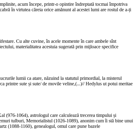
împlinite, acum începe, printr-o opintire îndreptată tocmai împotriva
cabră în virtutea căreia orice amănunt al acestei lumi are rostul de a-ți
manifestare. Cu alte cuvine, în acele momente în care ambele sînt
ectului, materialitatea acestuia sugerată prin mijloace specifice
crurile lumii ca atare, năzuind la statutul primordial, la misterul
 printre sute și sute/ de movile veline,(...)// Hedylus ut potui meritae
 Kal (976-1064), astrologul care calculează trecerea timpului și
vremuri tulburi, Memorialistul (1026-1089), anonim cum îi stă bine unui
artz (1088-1160), genealogul, omul care pune bazele