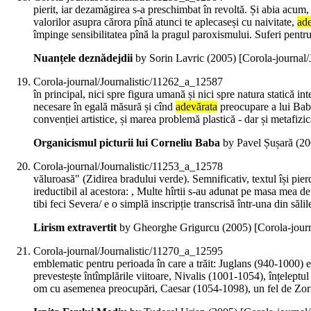
pierit, iar dezamăgirea s-a preschimbat în revoltă. Și abia acum,
valorilor asupra cărora pînă atunci te aplecaseși cu naivitate,
ade
împinge sensibilitatea pînă la pragul paroxismului. Suferi pentru 
Nuanțele deznădejdii
by Sorin Lavric (
2005
)
[Corola-journal
Corola-journal/Journalistic/11262_a_12587
în principal, nici spre figura umană și nici spre natura statică i
necesare în egală măsură și cînd
adevărata
preocupare a lui Baba 
convenției artistice, și marea problemă plastică - dar și metafizi
Organicismul picturii lui Corneliu Baba
by Pavel Șușară (
20
Corola-journal/Journalistic/11253_a_12578
văluroasă" (Zidirea bradului verde). Semnificativ, textul își pier
ireductibil al acestora: , Multe hîrtii s-au adunat pe masa mea de
tibi feci Severa/ e o simplă inscripție transcrisă într-una din săl
Lirism extravertit
by Gheorghe Grigurcu (
2005
)
[Corola-jour
Corola-journal/Journalistic/11270_a_12595
emblematic pentru perioada în care a trăit: Juglans (940-1000) es
prevestește întîmplările viitoare, Nivalis (1001-1054), înțelept
om cu asemenea preocupări, Caesar (1054-1098), un fel de Zorr