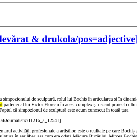
evărat & drukola/pos=adjective]
ții a simpozionului de sculptură, rolul lui Bochiș în articularea și în dinam
at
partener al lui Victor Florean în acest complex și riscant proiect cult
en. Faptul că simpozionul de sculptură este acum cunoscut în toată țara
nal/Journalistic/11216_a_12541]
rul activității profesionale a artiștilor, este o realitate pe care Bochiș 
lptura în aer liber, așa cum era odată Măgura Buzăului, Mircea Bochiș i-a