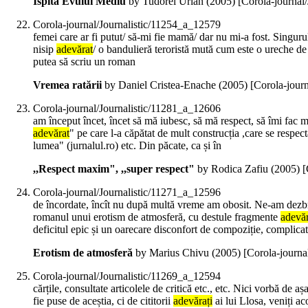
Ispita Evului Mediu
by Tudorel Urian (
2005
)
[Corola-journal
Corola-journal/Journalistic/11254_a_12579
femei care ar fi putut/ să-mi fie mamă/ dar nu mi-a fost. Singuru
nisip
adevărat
/ o bandulieră teroristă mută cum este o ureche d
putea să scriu un roman
Vremea ratării
by Daniel Cristea-Enache (
2005
)
[Corola-jour
Corola-journal/Journalistic/11281_a_12606
am început încet, încet să mă iubesc, să mă respect, să îmi fac m
adevărat
" pe care l-a căpătat de mult construcția ,care se respect
lumea" (jurnalul.ro) etc. Din păcate, ca și în
,,Respect maxim", ,,super respect"
by Rodica Zafiu (
2005
)
[
Corola-journal/Journalistic/11271_a_12596
de încordate, încît nu după multă vreme am obosit. Ne-am dezbr
romanul unui erotism de atmosferă, cu destule fragmente
adevăr
deficitul epic și un oarecare disconfort de compoziție, complicată
Erotism de atmosferă
by Marius Chivu (
2005
)
[Corola-journa
Corola-journal/Journalistic/11269_a_12594
cărțile, consultate articolele de critică etc., etc. Nici vorbă de 
fie puse de aceștia, ci de cititorii
adevărați
ai lui Llosa, veniți a