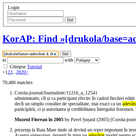
Login
Go!
KorAP: Find »[drukola/base=ad
Go!
in
with
Glimpse
Tutorial
<
1
2
3
...
2820
>
70,486
matches
Corola-journal/Journalistic/11216_a_12541
administrativ, cît și ca participant efectiv în cadrul fiecărei edi
decît un simplu consilier de specialitate, mai exact ca un
adevăr
participării, ci și autoritatea și credibilitatea întregului fenom
Muzeul Florean în 2005
by Pavel Șușară (
2005
)
[Corola-jour
prezența la Baia Mare tinde să devină un reper important în inventa
Acestui simpozion, devenit în timp un
adevărat
model pentru scu