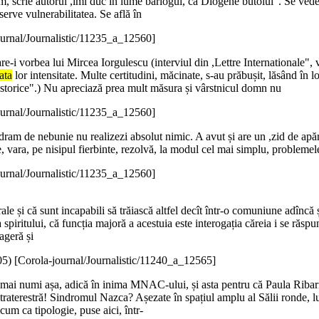
, scrie autorul ,îmi duc în lume bârlogul, ca Diogene butoiul". Se vede 
serve vulnerabilitatea. Se află în
ournal/Journalistic/11235_a_12560]
re-i vorbea lui Mircea Iorgulescu (interviul din ,Lettre Internationale"
ata
lor intensitate. Multe certitudini, măcinate, s-au prăbușit, lăsând în l
i istorice".) Nu apreciază prea mult măsura și vârstnicul domn nu
ournal/Journalistic/11235_a_12560]
dram de nebunie nu realizezi absolut nimic. A avut și are un ,zid de apărar
, vara, pe nisipul fierbinte, rezolvă, la modul cel mai simplu, problemele 
ournal/Journalistic/11235_a_12560]
rale și că sunt incapabili să trăiască altfel decît într-o comuniune adîncă și
 spiritului, că funcția majoră a acestuia este interogația căreia i se răspu
ageră și
05
)
[Corola-journal/Journalistic/11240_a_12565]
s-o mai numi așa, adică în inima MNAC-ului, și asta pentru că Paula Riba
terestră! Sindromul Nazca? Așezate în spațiul amplu al Sălii ronde, luc
cum ca tipologie, puse aici, într-