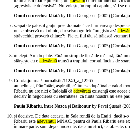
traumatism foarte puternic, un
adevărat
cutremur interior. Oricum
,agresivitate defensivă". Nu voiește, în ruptul capului, să i se ob
Omul cu urechea tăiată
by Dina Georgescu (
2005
)
[Corola-j
scăpat de patosul ,puțin prea dramatic" ce-l urmărea și despre ca
nu se observă mai nimic, dar seismografele înregistrează
adevăr
străvechiul proverb chinez?: ,Fie ca fiul tău să trăiască vremur
Omul cu urechea tăiată
by Dina Georgescu (
2005
)
[Corola-j
înțelept. Are dreptate. Fără un strop de lipsă de măsură, fără un 
sfârșește cu o
adevărată
transă a trupului: corpul, încins de soare
Omul cu urechea tăiată
by Dina Georgescu (
2005
)
[Corola-j
Corola-journal/Journalistic/11240_a_12565
au neliniști, frămîntări, aspirații, că tînjesc după înalte valori mo
Ribariu nu are nici o îndoială că
adevărata
existență este aceea a
decisiv în negocierea cu eternitatea, că ființa noastră nu este pas
Paula Ribariu, între Nazca și Baikonur
by Pavel Șușară (
20
și decisive. De data aceasta, în Sala rondă de la Etaj ž, dacă 
Ribariu este
adevăratul
MNAC, pentru că Paula Ribariu este extra
în mare parte, sunt deja cunoscute, dacă nu strict, ca obiecte, ori