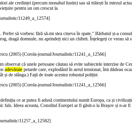
lori ale credinței (precum monahul Iustin) sau să trăiești în miezul actualit
viețuire pentru un om crescut la
ournalistic/11249_a_12574]
refer să vorbesc fără să-mi stea cineva în spate." Bărbatul și-a consult
rog, dragă domnule, nu aprindeți nici un chibrit. Înțelegeți ce vreau 
escu (
2005
)
[Corola-journal/Journalistic/11241_a_12566]
Am observat că unele persoane căutau să evite subiectele interzise de Ce
ine
adevărate
petarde care, explodând în aerul tensionat, îmi dădeau ocazi
ât și de stânga.) Față de toate acestea robustul polițist
escu (
2005
)
[Corola-journal/Journalistic/11241_a_12566]
 definiția ce ar putea fi adusă continentului numit Europa, ca și civilizați
c fals. Ideea aceasta, Consiliul Europei ar fi găsit-o la Brașov și n-ar fi
Journalistic/11257_a_12582]