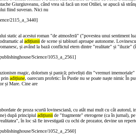
ache Giurgiuveanu, când vrea să facă un rost Otiliei, se apucă să strângă
lui fiind suveran. Nici nu
ience/2115_a_3440]
ului static al acestui roman "de atmosferă" ("povestea unui sentiment lua
lodramatic al
adițiunii
de scene și tablouri aproape autonome. Lovinescu s
romanesc, și având la bază conflictul etern dintre "realitate" și "iluzie" (
-publishinghouse/Science/1053_a_2561]
luzionism magic, dolorism și panică; priveliști din "vremuri imemoriale" 
c prin
adițiune
, oarecum profetic: În Pustie nu se poate naște nimic În pu
vor și Mare. Cine are
 abordate de proza scurtă lovinesciană, cu atât mai mult cu cât autorul, 
iune) după principiul
adițiunii
de "fragmente" eterogene (ca în jurnal), p
ealitatea", în loc să fie investigată cu ochi de prozator, devine un reper
-publishinghouse/Science/1052_a_2560]