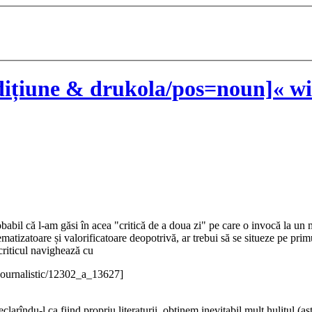
ițiune & drukola/pos=noun]« wi
robabil că l-am găsi în acea "critică de a doua zi" pe care o invocă la u
istematizatoare și valorificatoare deopotrivă, ar trebui să se situeze pe p
 criticul navighează cu
Journalistic/12302_a_13627]
clarîndu-l ca fiind propriu literaturii, obținem inevitabil mult hulitul (a