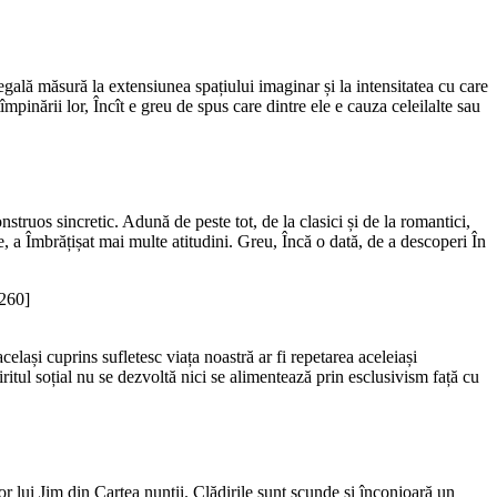
 egală măsură la extensiunea spațiului imaginar și la intensitatea cu care
pinării lor, Încît e greu de spus care dintre ele e cauza celeilalte sau
struos sincretic. Adună de peste tot, de la clasici și de la romantici,
ve, a Îmbrățișat mai multe atitudini. Greu, Încă o dată, de a descoperi În
260]
celași cuprins sufletesc viața noastră ar fi repetarea aceleiași
itul soțial nu se dezvoltă nici se alimentează prin esclusivism față cu
lor lui Jim din Cartea nunții. Clădirile sunt scunde și înconjoară un