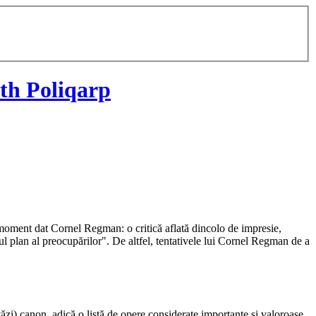
th Poliqarp
n moment dat Cornel Regman: o critică aflată dincolo de impresie,
rimul plan al preocupărilor". De altfel, tentativele lui Cornel Regman de a
stăzi) canon, adică o listă de opere considerate importante și valoroase,