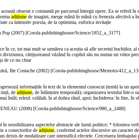
r această obsesie e constantă pe parcursul întregii opere. Ea se referă în 
enorma
adițiune
de imagini, merge mână în mână cu frenezia afectivă a întâm
bate ca laitmotiv poezia, de la optimista, euforica invitație
 Pop (
2007
)
[Corola-publishinghouse/Science/1852_a_3177]
e în ce, tot mai mult se urmărea ca aceștia să afle secretul buchiilor, al c
și diviziunea, cărțișoreanul văzând în copilul său nu numai un viitor preo
 și de ce nu chiar
eå, Ilie Costache (
2002
)
[Corola-publishinghouse/Memoirs/412_a_13
gresează informațiile în text de la elementul cunoscut (temă) la un aport 
cință, de
adițiune
, de înlănțuire temporală); organizarea textului într-o
i întâi; releul: celălalt, în al doilea rând, apoi; închiderea: în fine, în sf
ENEAU (
2008
)
[Corola-publishinghouse/Science/980_a_2488]
ol în sensibilizarea aspectelor abstracte ale lumii politice; * folosirea v
ție a conectorilor de
adițiune
, conferind actelor discursive un caracter de 
i un deixis de modalizare care intensifică efectele. Cercetarea limbajului