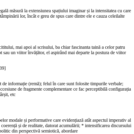
egală măsură la extensiunea spațiului imaginar și la intensitatea cu care
pinării lor, încât e greu de spus care dintre ele e cauza celeilalte
ititului, mai apoi al scrisului, ba chiar fascinanta taină a celor patru
t sau un viitor învățător, el aspirând mai departe la postura de viitor
39]
de informație (remă); felul în care sunt folosite timpurile verbale;
 succesiune de fragmente complementare ce fac perceptibilă configurația
ârșit, etc
erbelor modale și performative care evidențiază atât aspectul imperativ al
coerență și de realitate, datorat acumulării; * intensificarea discursului
 politic din perspectivă semiotică, abordare