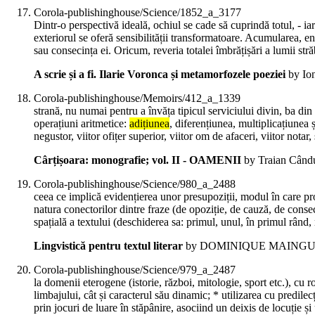
Corola-publishinghouse/Science/1852_a_3177
Dintr-o perspectivă ideală, ochiul se cade să cuprindă totul, - ia
exteriorul se oferă sensibilității transformatoare. Acumularea, 
sau consecința ei. Oricum, reveria totalei îmbrățișări a lumii stră
A scrie și a fi. Ilarie Voronca și metamorfozele poeziei
by Ion
Corola-publishinghouse/Memoirs/412_a_1339
strană, nu numai pentru a învăța tipicul serviciului divin, ba din c
operațiuni aritmetice:
adițiunea
, diferențiunea, multiplicațiunea 
negustor, viitor ofițer superior, viitor om de afaceri, viitor notar,
Cârțișoara: monografie; vol. II - OAMENII
by Traian Cândul
Corola-publishinghouse/Science/980_a_2488
ceea ce implică evidențierea unor presupoziții, modul în care pro
natura conectorilor dintre fraze (de opoziție, de cauză, de conse
spațială a textului (deschiderea sa: primul, unul, în primul rând, ma
Lingvistică pentru textul literar
by DOMINIQUE MAINGU
Corola-publishinghouse/Science/979_a_2487
la domenii eterogene (istorie, război, mitologie, sport etc.), cu r
limbajului, cât și caracterul său dinamic; * utilizarea cu predilec
prin jocuri de luare în stăpânire, asociind un deixis de locuție ș