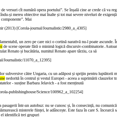
de versuri cît numără opera poetului”. Se înșală cine ar crede că va regă
xîndu-și mereu obiective mai înalte și tot mai severe niveluri de exigență.
lor componente”. Mai
ir (
2013
)
[Corola-journal/Journalistic/2980_a_4305]
lamentabil, un zero pe care nici o cortină narativă nu-l poate ascunde. Î
ni
de scene operate fără o minimă logică discursiv-combinatorie. Autoarea
titulat Renato și bucătăria, numitul Renato apare târziu, ca să
al/Journalistic/11070_a_12395]
deilor subversive către Ungaria, cu un adăpost și sprijin pentru luptătorii
iune
nedorită în centrul și vestul Europei - aceea a suprimării clauzelor t
ratatelor - susține Barbara Jelavich - a fost menținută
orola-publishinghouse/Science/100962_a_102254]
a pasagerii într-un autobuz: nu se cunosc și, în consecință, nu comunică înt
ămurească misterele ființei, le adâncește. Este faza în care S. încearcă s
el identifică trei grupuri