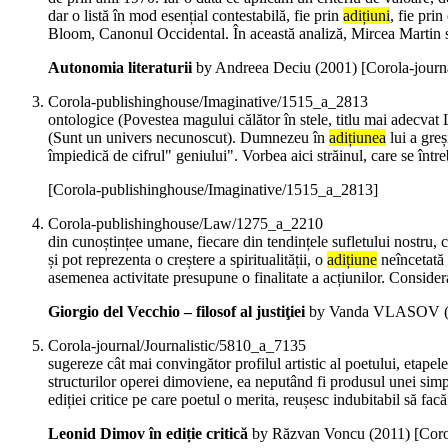
dar o listă în mod esențial contestabilă, fie prin
adițiuni
, fie pri
Bloom, Canonul Occidental. În această analiză, Mircea Martin salu
Autonomia literaturii
by Andreea Deciu (
2001
)
[Corola-journ
Corola-publishinghouse/Imaginative/1515_a_2813
ontologice (Povestea magului călător în stele, titlu mai adecvat 
(Sunt un univers necunoscut). Dumnezeu în
adițiunea
lui a gre
împiedică de cifrul" geniului". Vorbea aici străinul, care se într
[Corola-publishinghouse/Imaginative/1515_a_2813]
Corola-publishinghouse/Law/1275_a_2210
din cunoștințee umane, fiecare din tendințele sufletului nostru, chi
și pot reprezenta o creștere a spiritualității, o
adițiune
neîncetată 
asemenea activitate presupune o finalitate a acțiunilor. Considera
Giorgio del Vecchio – filosof al justiţiei
by Vanda VLASOV 
Corola-journal/Journalistic/5810_a_7135
sugereze cât mai convingător profilul artistic al poetului, etapele
structurilor operei dimoviene, ea neputând fi produsul unei sim
ediției critice pe care poetul o merita, reușesc indubitabil să fac
Leonid Dimov în ediție critică
by Răzvan Voncu (
2011
)
[Coro