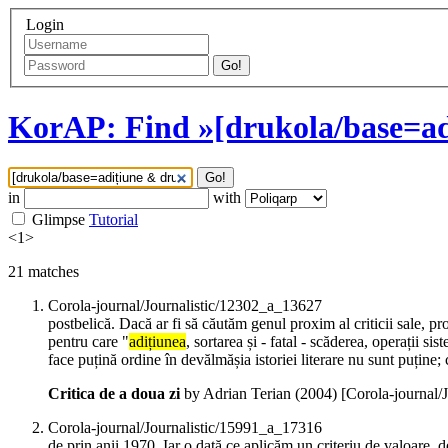
Login
Go!
KorAP: Find »[drukola/base=ad
Go!
in
with
Glimpse
Tutorial
<
1
>
21
matches
Corola-journal/Journalistic/12302_a_13627
postbelică. Dacă ar fi să căutăm genul proxim al criticii sale, p
pentru care "
adițiunea
, sortarea și - fatal - scăderea, operații s
face puțină ordine în devălmășia istoriei literare nu sunt puține;
Critica de a doua zi
by Adrian Terian (
2004
)
[Corola-journal/
Corola-journal/Journalistic/15991_a_17316
de prin anii 1970. Iar o dată ce aplicăm un criteriu de valoare, de