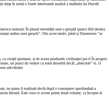
in timp în urmă o foarte interesantă analiză a studiului lui Harold
nescu notează: În planul eternității sunt o greșală (punct fără destin).
 ci numai umbra unei greșele". Din acest motiv, până și Dumnezeu "se
, ca creații spontane, și de aceea produsele civilizației pot fi În progres
 urmare, un punct de vedere cu totul deosebit decât „obiectele” ei. O
risma adevărului
firește, nu putea fi realizată decât după o cunoaștere aprofundată a
istoria literară. Este ceea ce aceste prime două volume, ca început al