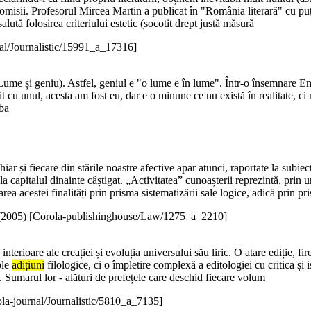
n omisii. Profesorul Mircea Martin a publicat în "România literară" cu puț
tă folosirea criteriului estetic (socotit drept justă măsură
al/Journalistic/15991_a_17316]
Lume și geniu). Astfel, geniul e "o lume e în lume". Într-o însemnare Emi
șit cu unul, acesta am fost eu, dar e o minune ce nu există în realitate,
eba
ar și fiecare din stările noastre afective apar atunci, raportate la subiect
la capitalul dinainte câștigat. „Activitatea” cunoașterii reprezintă, prin
rea acestei finalități prin prisma sistematizării sale logice, adică prin p
(
2005
)
[Corola-publishinghouse/Law/1275_a_2210]
 interioare ale creației și evoluția universului său liric. O atare ediție, 
ple
adițiuni
filologice, ci o împletire complexă a editologiei cu critica și 
ă. Sumarul lor - alături de prefețele care deschid fiecare volum
la-journal/Journalistic/5810_a_7135]