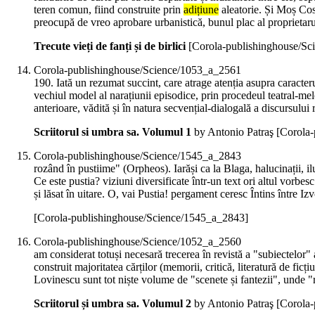
teren comun, fiind construite prin
adițiune
aleatorie. Și Moș Cost
preocupă de vreo aprobare urbanistică, bunul plac al proprietaru
Trecute vieți de fanți și de birlici
[Corola-publishinghouse/Sc
Corola-publishinghouse/Science/1053_a_2561
190. Iată un rezumat succint, care atrage atenția asupra caracter
vechiul model al narațiunii episodice, prin procedeul teatral-me
anterioare, vădită și în natura secvențial-dialogală a discursului 
Scriitorul si umbra sa. Volumul 1
by Antonio Patraş
[Corola
Corola-publishinghouse/Science/1545_a_2843
rozând în pustiime" (Orpheos). Iarăși ca la Blaga, halucinații, i
Ce este pustia? viziuni diversificate într-un text ori altul vorbes
și lăsat în uitare. O, vai Pustia! pergament ceresc Întins între Iz
[Corola-publishinghouse/Science/1545_a_2843]
Corola-publishinghouse/Science/1052_a_2560
am considerat totuși necesară trecerea în revistă a "subiectelor"
construit majoritatea cărților (memorii, critică, literatură de ficț
Lovinescu sunt tot niște volume de "scenete și fantezii", unde "r
Scriitorul și umbra sa. Volumul 2
by Antonio Patraş
[Corola