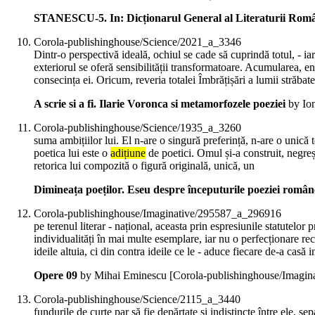
STANESCU-5. In: Dicționarul General al Literaturii Rom
Corola-publishinghouse/Science/2021_a_3346
Dintr-o perspectivă ideală, ochiul se cade să cuprindă totul, - ia
exteriorul se oferă sensibilității transformatoare. Acumularea, 
consecința ei. Oricum, reveria totalei Îmbrățișări a lumii străbate
A scrie si a fi. Ilarie Voronca si metamorfozele poeziei
by Ion
Corola-publishinghouse/Science/1935_a_3260
suma ambițiilor lui. El n-are o singură preferință, n-are o unică 
poetica lui este o
adițiune
de poetici. Omul și-a construit, negreși
retorica lui compozită o figură originală, unică, un
Dimineața poeților. Eseu despre începuturile poeziei român
Corola-publishinghouse/Imaginative/295587_a_296916
pe terenul literar - național, aceasta prin espresiunile statutelor
individualități în mai multe esemplare, iar nu o perfecționare re
ideile altuia, ci din contra ideile ce le - aduce fiecare de-a casă 
Opere 09
by Mihai Eminescu
[Corola-publishinghouse/Imagi
Corola-publishinghouse/Science/2115_a_3440
fundurile de curte par să fie depărtate și indistincte între ele, s