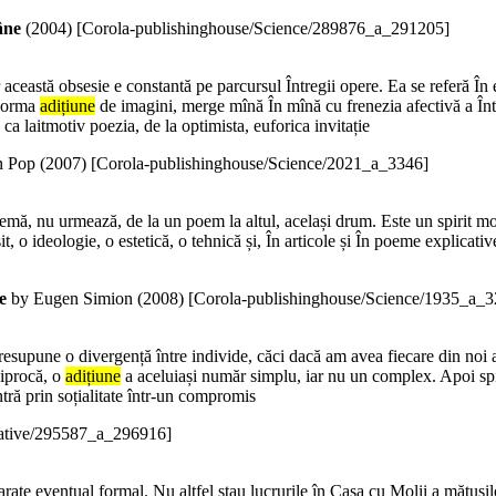
âne
(
2004
)
[Corola-publishinghouse/Science/289876_a_291205]
r această obsesie e constantă pe parcursul Întregii opere. Ea se referă În
enorma
adițiune
de imagini, merge mînă În mînă cu frenezia afectivă a Întîm
 ca laitmotiv poezia, de la optimista, euforica invitație
 Pop (
2007
)
[Corola-publishinghouse/Science/2021_a_3346]
temă, nu urmează, de la un poem la altul, același drum. Este un spirit mon
t, o ideologie, o estetică, o tehnică și, În articole și În poeme explicati
e
by Eugen Simion (
2008
)
[Corola-publishinghouse/Science/1935_a_3
 presupune o divergență între individe, căci dacă am avea fiecare din noi a
ciprocă, o
adițiune
a aceluiași număr simplu, iar nu un complex. Apoi spir
intră prin soțialitate într-un compromis
native/295587_a_296916]
eparate eventual formal. Nu altfel stau lucrurile în Casa cu Molii a mătuși