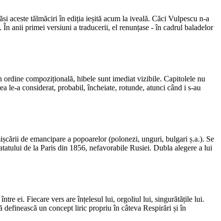
si aceste tălmăciri în ediția ieșită acum la iveală. Căci Vulpescu n-a
 În anii primei versiuni a traducerii, el renunțase - în cadrul baladelor
n ordine compozițională, hibele sunt imediat vizibile. Capitolele nu
 le-a considerat, probabil, încheiate, rotunde, atunci când i s-au
 mișcării de emancipare a popoarelor (polonezi, unguri, bulgari ș.a.). Se
ratatului de la Paris din 1856, nefavorabile Rusiei. Dubla alegere a lui
re ei. Fiecare vers are înțelesul lui, orgoliul lui, singurătățile lui.
ă definească un concept liric propriu în câteva Respirări și în