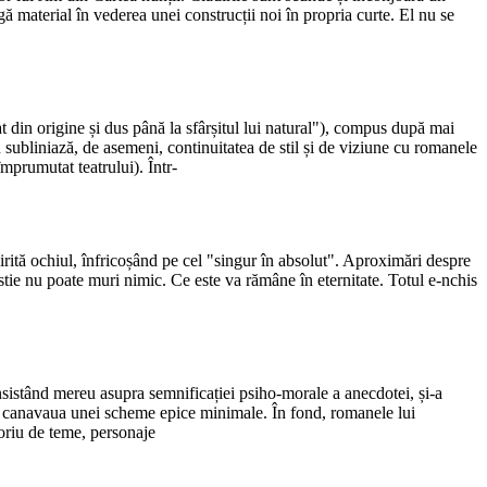
 material în vederea unei construcții noi în propria curte. El nu se
t din origine și dus până la sfârșitul lui natural"), compus după mai
ubliniază, de asemeni, continuitatea de stil și de viziune cu romanele
împrumutat teatrului). Într-
irită ochiul, înfricoșând pe cel "singur în absolut". Aproximări despre
stie nu poate muri nimic. Ce este va rămâne în eternitate. Totul e-nchis
insistând mereu asupra semnificației psiho-morale a anecdotei, și-a
e canavaua unei scheme epice minimale. În fond, romanele lui
toriu de teme, personaje