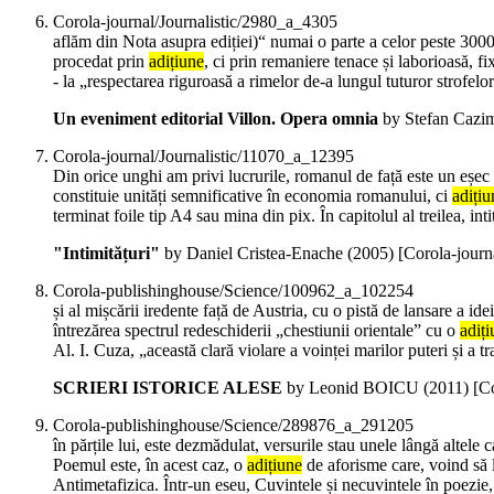
Corola-journal/Journalistic/2980_a_4305
aflăm din Nota asupra ediției)“ numai o parte a celor peste 3000 
procedat prin
adițiune
, ci prin remaniere tenace și laborioasă, fi
- la „respectarea riguroasă a rimelor de-a lungul tuturor strofe
Un eveniment editorial Villon. Opera omnia
by Stefan Cazim
Corola-journal/Journalistic/11070_a_12395
Din orice unghi am privi lucrurile, romanul de față este un eșec 
constituie unități semnificative în economia romanului, ci
adițiu
terminat foile tip A4 sau mina din pix. În capitolul al treilea, in
"Intimitățuri"
by Daniel Cristea-Enache (
2005
)
[Corola-journ
Corola-publishinghouse/Science/100962_a_102254
și al mișcării iredente față de Austria, cu o pistă de lansare a i
întrezărea spectrul redeschiderii „chestiunii orientale” cu o
adiț
Al. I. Cuza, „această clară violare a voinței marilor puteri și a t
SCRIERI ISTORICE ALESE
by Leonid BOICU (
2011
)
[C
Corola-publishinghouse/Science/289876_a_291205
în părțile lui, este dezmădulat, versurile stau unele lângă altele c
Poemul este, în acest caz, o
adițiune
de aforisme care, voind să l
Antimetafizica. Într-un eseu, Cuvintele și necuvintele în poezie, 