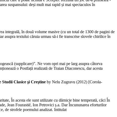
rarea suspansului: deși mult mai rapid și mai spectaculos în
rea integrală, în două volume masive (cu un total de 1300 de pagini de
ar asupra textului căruia urmau să-i fie transcrise slovele chirilice în
 milogească (supplicare)”. Ne vom opri mai pe larg asupra câtorva
enționează o Postfață realizată de Traian Diaconescu, dar acesta
 Studii Clasice şi Creştine
by Nelu Zugravu (
2012
)
[Corola-
itate, În acesta ele sunt utilizate cu dărnicie bine temperată, căci În
de, Jean Fourastié, Ion Petrovici ș.a. Dar Încununarea eforturilor
e, de strofele poemului analizat. Intitulat