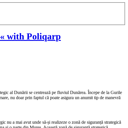
« with Poliqarp
trategic al Dunării se centrează pe fluviul Dunărea. Începe de la Gurile
e mare, nu doar prin faptul că poate asigura un anumit tip de manevră
c nu a mai avut unde să-și realizeze o zonă de siguranță strategică
na și o parte din Mureș. Această zonă de siguranță strategică