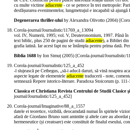
cu multe victime
adiacente
- ce se petrece în trei metropole: Par
desfășurarea evenimentelor, lungmetrajul e incapabil să ajungă l
Degenerarea thriller-ului
by Alexandra Olivotto (
2004
)
[Coro
Corola-journal/Journalistic/11769_a_13094
vol. IV, Numerii, 1995; vol. V, Deuteronomium, 1997. Până în 20
text biblic, plus 250 de pagini de studii
adiacente
), a Bibliei di
grafia latină. Iar acest fapt nu se întâmpla pentru prima dată. Pe
Biblia 1688
by Ion Simuț (
2005
)
[Corola-journal/Journalistic
Corola-journal/Journalistic/125_a_452
-l slujească pe Cethegus, „să-i aducă daruri, să vină noaptea aca
aspecte legate de elementele
adiacente
traducerii - note, comenta
semnează Repere istorico-literare. Paradoxa Stoicorum (p. 111-
Classica et Christiana Revista Centrului de Studii Clasice ş
journal/Journalistic/125_a_452]
Corola-journal/Imaginative/88_a_1557
datele ei teoretice, vizibilă, deocamdată numai În spiritele vizio
afară de Giordano Bruno sunt amintite și altele care au aborda
hermeneutice (și creatoare) este constituit de finalul eseului, co