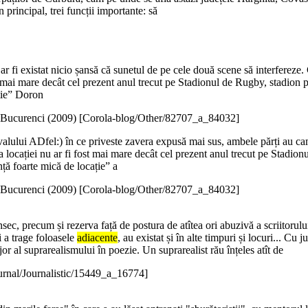
în principal, trei funcții importante: să
ar fi existat nicio șansă că sunetul de pe cele două scene să interfereze
t mai mare decât cel prezent anul trecut pe Stadionul de Rugby, stadion 
ție” Doron
Bucurenci (
2009
)
[Corola-blog/Other/82707_a_84032]
alului ADfel:) în ce priveste zavera expusă mai sus, ambele părți au cam
 locației nu ar fi fost mai mare decât cel prezent anul trecut pe Stadion
ță foarte mică de locație” a
Bucurenci (
2009
)
[Corola-blog/Other/82707_a_84032]
sec, precum și rezerva față de postura de atîtea ori abuzivă a scriitorulu
i a trage foloasele
adiacente
, au existat și în alte timpuri și locuri... C
 al suprarealismului în poezie. Un suprarealist rău înțeles atît de
urnal/Journalistic/15449_a_16774]