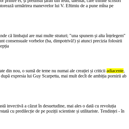
printre ei, și pretinsul țăran din Ieud, talentat, care trimite scrisori
e datorează urmărirea manevrelor lui V. Eftimiu de a pune mîna pe
nde că limbajul are mai multe straturi; "una spunem și alta înțelegem"
unt consensuale vorbelor (ba, dimpotrivă!) și atunci precizia folosirii
cepția
bate din nou, o sumă de teme nu numai ale creației și criticii
adiacente
,
j, după expresia lui Guy Scarpetta, mai mult decît de ambiția pornirii ab
stă invectivă a căzut în desuetudine, mai ales o dată cu revoluția
ată cu predilecție de pe poziții scientiste și utilitariste. Tendinței - în