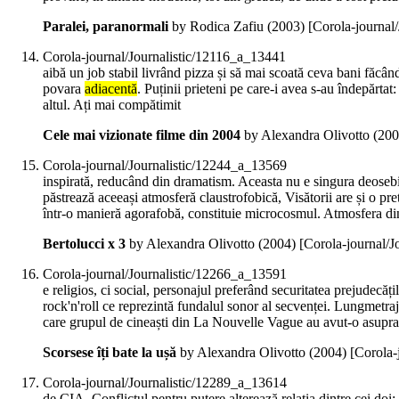
Paralei, paranormali
by Rodica Zafiu (
2003
)
[Corola-journal
Corola-journal/Journalistic/12116_a_13441
aibă un job stabil livrând pizza și să mai scoată ceva bani făcând
povara
adiacentă
. Puținii prieteni pe care-i avea s-au îndepărtat
altul. Ați mai compătimit
Cele mai vizionate filme din 2004
by Alexandra Olivotto (
200
Corola-journal/Journalistic/12244_a_13569
inspirată, reducând din dramatism. Aceasta nu e singura deosebire
păstrează aceeași atmosferă claustrofobică, Visătorii are și o pre
într-o manieră agorafobă, constituie microcosmul. Atmosfera din
Bertolucci x 3
by Alexandra Olivotto (
2004
)
[Corola-journal/
Corola-journal/Journalistic/12266_a_13591
e religios, ci social, personajul preferând securitatea prejudecăți
rock'n'roll ce reprezintă fundalul sonor al secvenței. Lungmetraj
care grupul de cineaști din La Nouvelle Vague au avut-o asupra 
Scorsese îți bate la ușă
by Alexandra Olivotto (
2004
)
[Corola-
Corola-journal/Journalistic/12289_a_13614
de CIA. Conflictul pentru putere alterează relația dintre cei doi: