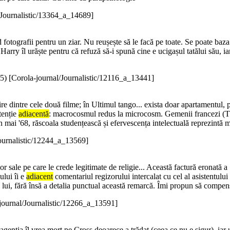
/Journalistic/13364_a_14689]
 fotografii pentru un ziar. Nu reușește să le facă pe toate. Se poate baza
: Harry îl urăște pentru că refuză să-i spună cine e ucigașul tatălui său, i
5
)
[Corola-journal/Journalistic/12116_a_13441]
 dintre cele două filme; în Ultimul tango... exista doar apartamentul, pl
tenție
adiacentă
: macrocosmul redus la microcosm. Gemenii francezi (Th
 mai '68, răscoala studențească și efervescența intelectuală reprezintă
Journalistic/12244_a_13569]
lor sale pe care le crede legitimate de religie... Această factură eronată a
ului îi e
adiacent
comentariul regizorului intercalat cu cel al asistentul
lui, fără însă a detalia punctual această remarcă. Îmi propun să compe
journal/Journalistic/12266_a_13591]
 agenția îl vrea mort pe Cross deoarece a trădat (ceea ce nu e sigur), iar 