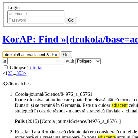
Login
Go!
KorAP: Find »[drukola/base=ad
Go!
in
with
Glimpse
Tutorial
<
1
2
3
...
353
>
8,806
matches
Corola-journal/Science/84976_a_85761
foarte ofensiva, atitudine care poate fi înțeleasă atât că forma a
Dunării și se termină în Germania. Este un culoar
adiacent
celui
strategică în caz de război - manevră strategică fluviala -, ci ma
Polis
(
2015
)
[Corola-journal/Science/84976_a_85761]
Rus, iar Țara Românească (Muntenia) era considerată un fel de 
exterioară și a creat una interioară, în zona
adiacenta
arcului Car