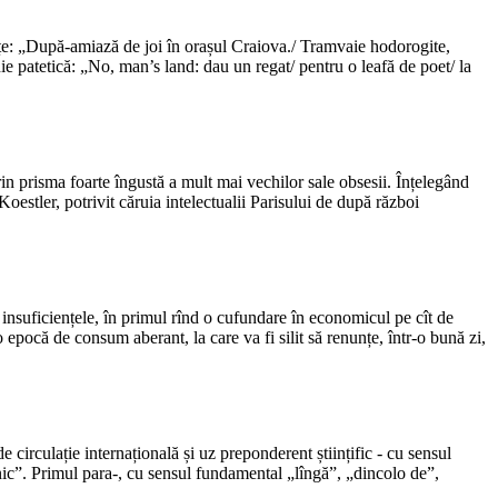
țe: „După-amiază de joi în orașul Craiova./ Tramvaie hodorogite,
nie patetică: „No, man’s land: dau un regat/ pentru o leafă de poet/ la
rin prisma foarte îngustă a mult mai vechilor sale obsesii. Înțelegând
Koestler, potrivit căruia intelectualii Parisului de după război
e insuficiențele, în primul rînd o cufundare în economicul pe cît de
epocă de consum aberant, la care va fi silit să renunțe, într-o bună zi,
 circulație internațională și uz preponderent științific - cu sensul
rnic”. Primul para-, cu sensul fundamental „lîngă”, „dincolo de”,