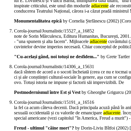
lui E. Lovinescu și Vlaicu Bârna, întîmplarea dată uitării, "una din
inspirate criticului, este unul din modurile
adiacente
ale reconsti
conducerea Teatrului Național, cărora i-a căzut pradă ministrul
Monumentalitatea epică
by Cornelia Ștefănescu (
2002
)
[Coro
Corola-journal/Journalistic/15527_a_16852
note de Sorin Mărculescu, Editura Humanitas, București, 2001. N
- "una spunem și alta facem". Mijloacele
adiacente
cuvântului (z
cuvintelor devine imperios necesară. Chiar conceptul de politică 
"Cu-același gând, noi totuși ne desfidem..."
by Grete Tartler 
Corola-journal/Journalistic/14306_a_15631
dacă sîntem de acord a o socoti încheiată (ceea ce nu e tocmai ușo
ci și ale conștiinței cultural-sociale în genere, așa cum se conf
ovo. Totuși istoria ne impune și factorii săi imprevizibili. De
Postmodernismul între Est și Vest
by Gheorghe Grigurcu (
20
Corola-journal/Journalistic/15191_a_16516
la fel ca acum câteva decenii. Dacă principala acuză până în ani
sexuală occidentală și cu valorile de emancipare
adiacente
. înce
special americane (vezi capitolul "în America, Freud a murit") - d
Freud - ultimul "câine mort"?
by Dorin-Liviu Bîtfoi (
2002
)