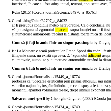
interioară, în care au fost aduși inițial, teutoni, apoi secui avea, 
Polis
(
2015
)
[Corola-journal/Science/84976_a_85761]
Corola-blog/Other/82707_a_84032
ar fi presupus condițiile meteo nefavorabile. Că o concluzie, nu 
vă pot asigura că zgomotul
adiacent
asupra locației nu ar fi fos
și numeroase automobile trecând la distanță foarte mică de loca
Cum să-ţi fuţi brandul într-un singur pas simplu
by Dragoș 
iar La Motoare e seară proiecțiilor Grand Spoof din cadrul festiv
tâmpenie crasa, nu există așa ceva. 2. “zgomotul
adiacent
asupra
cu tramvaie, autobuze și numeroase automobile trecând la distan
Cum să-ţi fuţi brandul într-un singur pas simplu
by Dragoș 
Corola-journal/Journalistic/15449_a_16774
probează că judecarea esteticului prin prisma ethosului său intrin
valorilor naționale, înspăimîntîndu-i pe cei dispuși a le tabuiza ș
momentul apariției volumului d-sale, drept ultimul exponent major
Salvarea unei specii
by Gheorghe Grigurcu (
2002
)
[Corola-jo
Corola-journal/Journalistic/15424_a_16749