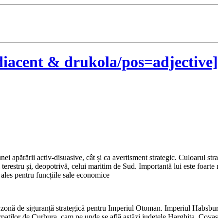
iacent & drukola/pos=adjective]
 unei apărării activ-disuasive, cât și ca avertisment strategic. Culoarul s
 terestru și, deopotrivă, celui maritim de Sud. Importantă lui este foart
i ales pentru funcțiile sale economice
zonă de siguranță strategică pentru Imperiul Otoman. Imperiul Habsburgi
paților de Curbura, cam pe unde se află astăzi județele Harghita, Covas