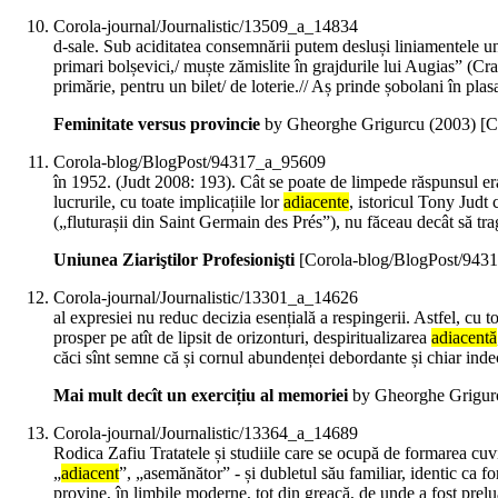
Corola-journal/Journalistic/13509_a_14834
d-sale. Sub aciditatea consemnării putem desluși liniamentele 
primari bolșevici,/ muște zămislite în grajdurile lui Augias” (Cr
primărie, pentru un bilet/ de loterie.// Aș prinde șobolani în plasa
Feminitate versus provincie
by Gheorghe Grigurcu (
2003
)
[C
Corola-blog/BlogPost/94317_a_95609
în 1952. (Judt 2008: 193). Cât se poate de limpede răspunsul era 
lucrurile, cu toate implicațiile lor
adiacente
, istoricul Tony Judt 
(„fluturașii din Saint Germain des Prés”), nu făceau decât să trag
Uniunea Ziariştilor Profesionişti
[Corola-blog/BlogPost/943
Corola-journal/Journalistic/13301_a_14626
al expresiei nu reduc decizia esențială a respingerii. Astfel, cu
prosper pe atît de lipsit de orizonturi, despiritualizarea
adiacentă
căci sînt semne că și cornul abundenței debordante și chiar inde
Mai mult decît un exercițiu al memoriei
by Gheorghe Grigur
Corola-journal/Journalistic/13364_a_14689
Rodica Zafiu Tratatele și studiile care se ocupă de formarea cuvin
„
adiacent
”, „asemănător” - și dubletul său familiar, identic ca 
provine, în limbile moderne, tot din greacă, de unde a fost prelu