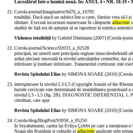
Luceafărul Într-o lumină nouă. In: ANUL 4 • NR. 18-19
Corola-journal/Imaginative/9470_a_10795
totalității. Dacă atacă un subiect într-o carte, Simion vrea să-l și
răbdare. Execută incursiuni numeroase în câmpurile
adiacente
s
studiul de față era de așteptat să se raporteze la estetica autentici
Viziunea totalității
by Gabriel Dimisianu (
2007
)
[Corola-jour
Corola-journal/Science/92033_a_92528
principal, iar umerii sunt principala regiune muscolosheletală 
arătat afectare sinovială la nivelul articulațiilor centurilor, dar ș
inferioare și lombare inferioare. Tratamentul cortizonic este e
Revista Spitalului Elias
by SIMONA SOARE (
2010
)
[Corola
interspinoase la nivelul L3-L5 (Copyright Annals of the Rheuma
bursite cervicale este determinată de instabilitatea posterioară a
nivelul L3 - L5 (fig. 2B). DIAGNOSTIC DIFERENȚIAL 1. Poliartr
citrulinat, care apar
Revista Spitalului Elias
by SIMONA SOARE (
2010
)
[Corola
Corola-blog/BlogPost/93958_a_95250
în Seyahatname, cartea lui Evliya Çelebi pe care a menționat-o î
Nogai din România și culturile ei
adiacente
analizate prin prisma