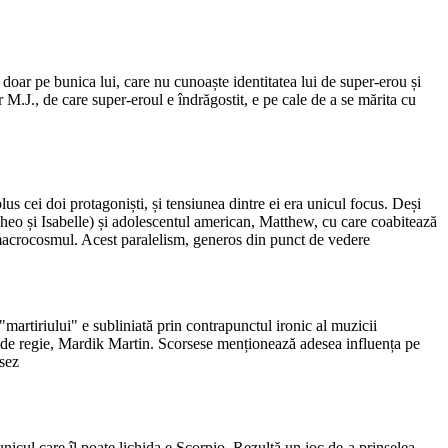
 doar pe bunica lui, care nu cunoaște identitatea lui de super-erou și
ar M.J., de care super-eroul e îndrăgostit, e pe cale de a se mărita cu
us cei doi protagoniști, și tensiunea dintre ei era unicul focus. Deși
eo și Isabelle) și adolescentul american, Matthew, cu care coabitează
 macrocosmul. Acest paralelism, generos din punct de vedere
 "martiriului" e subliniată prin contrapunctul ironic al muzicii
ui de regie, Mardik Martin. Scorsese menționează adesea influența pe
nsez
unicul care îl poate lichida e Scorpio. Rezultă un joc de-a prinselea -