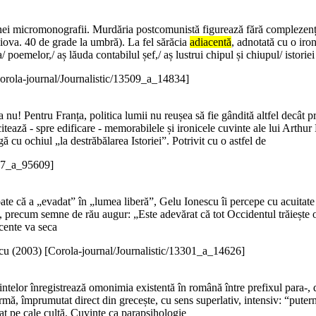
unei micromonografii. Murdăria postcomunistă figurează fără complezen
aiova. 40 de grade la umbră). La fel sărăcia
adiacentă
, adnotată cu o iro
/ poemelor,/ aș lăuda contabilul șef,/ aș lustrui chipul și chiupul/ istoriei
orola-journal/Journalistic/13509_a_14834]
nu! Pentru Franța, politica lumii nu reușea să fie gândită altfel decât p
citează - spre edificare - memorabilele și ironicele cuvinte ale lui Arthur 
ă cu ochiul „la destrăbălarea Istoriei”. Potrivit cu o astfel de
17_a_95609]
 toate că a „evadat” în „lumea liberă”, Gelu Ionescu îi percepe cu acuitat
, precum semne de rău augur: „Este adevărat că tot Occidentul trăiește o 
cente va seca
cu (
2003
)
[Corola-journal/Journalistic/13301_a_14626]
telor înregistrează omonimia existentă în română între prefixul para-, de
formă, împrumutat direct din grecește, cu sens superlativ, intensiv: “pute
at pe cale cultă. Cuvinte ca parapsihologie