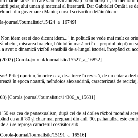
 marile farse" în care s-au lăsat antrenați "sburătoriștii", cu mentorul lor 
tuirii peisajului uman și material al literaturii. Dar Gabrielei Omăt i s
 Muncii din guvernarea Maniu; cursul scrisorilor defăimătoare
la-journal/Journalistic/15424_a_16749]
on idem est si duo dicunt idem..." în politică se vede mai mult ca oriu
âmbetul, mișcarea brațelor, bătutul în masă ori în... propriul piept) nu s
a avut o dinamică vizibil sensibilă de-a-lungul istoriei, începând cu ac
(
2002
)
[Corola-journal/Journalistic/15527_a_16852]
r! Prilej oportun, în orice caz, de-a trece în revistă, de nu chiar a dez
igurează în epoca noastră, neîndoios alexandrină, caracterizată de recicla
03
)
[Corola-journal/Journalistic/14306_a_15631]
i '50 era cea de pansexualism, după cel de-al doilea război mondial acea
pând cu anii '80 și chiar mai pregnant din anii '90, psihanaliza este contest
e a i se reproșa caracterul costisitor sub
[Corola-journal/Journalistic/15191_a_16516]