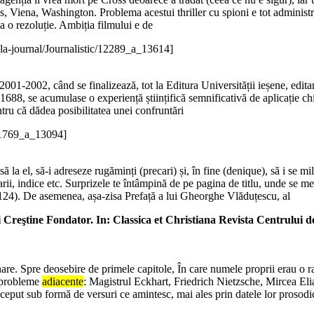
is, Viena, Washington. Problema acestui thriller cu spioni e tot administ
a o rezoluție. Ambiția filmului e de
la-journal/Journalistic/12289_a_13614]
01-2002, când se finalizează, tot la Editura Universității ieșene, edita
n 1688, se acumulase o experiență științifică semnificativă de aplicație chi
ntru că dădea posibilitatea unei confruntări
/11769_a_13094]
să la el, să-i adreseze rugăminți (precari) și, în fine (denique), să i se
rii, indice etc. Surprizele te întâmpină de pe pagina de titlu, unde se m
124). De asemenea, așa-zisa Prefață a lui Gheorghe Vlăduțescu, al
i Creştine Fondator. In: Classica et Christiana Revista Centrului de
nare. Spre deosebire de primele capitole, În care numele proprii erau o rar
t probleme
adiacente
: Magistrul Eckhart, Friedrich Nietzsche, Mircea Elia
nceput sub formă de versuri ce amintesc, mai ales prin datele lor prosodic