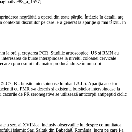
maginative/88_a_1557]
prinderea negrăbită a operei din toate părțile. Întârzie în detalii, are
contextul discuțiilor pe care le-a generat la apariție și mai târziu. În
0 mm la oră și creșterea PCR. Studiile artroscopice, US și RMN au
 interesarea de burse interspinoase la nivelul coloanei cervicale
ndecarea procesului inflamator producându-se în unu-doi
5-C7; B - bursite interspinoase lombar L3-L5. Apariția acestor
acienții cu PMR s-a descris și existența bursitelor interspinoase la
urile de PR seronegative se utilizează anticorpii antipeptid ciclic
te a sec. al XVII-lea, inclusiv observațiile lui despre comunitatea
losofului islamic Sarı Saltuk din Babadağ, România, lucru pe care l-a