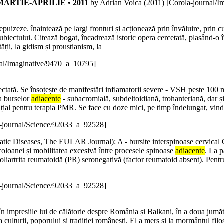
 • MARTIE-APRILIE • 2011
by Adrian Voica (
2011
)
[Corola-journal/I
 epuizeze. înaintează pe largi fronturi și acționează prin învăluire, prin cu
ubiectului. Citează bogat, încadrează istoric opera cercetată, plasând-o în 
tății, la gidism și proustianism, la
nal/Imaginative/9470_a_10795]
afectată. Se însoțește de manifestări inflamatorii severe - VSH peste 10
i a burselor
adiacente
- subacromială, subdeltoidiană, trohanteriană, dar și
sențial pentru terapia PMR. Se face cu doze mici, pe timp îndelungat, vi
-journal/Science/92033_a_92528]
tic Diseases, The EULAR Journal): A - bursite interspinoase cervical C
 coloanei și mobilitatea excesivă între procesele spinoase
adiacente
. La p
ita reumatoidă (PR) seronegativă (factor reumatoid absent). Pentru caz
-journal/Science/92033_a_92528]
n impresiile lui de călătorie despre România și Balkani, în a doua jumăta
 culturii, poporului și tradiției românești. El a mers și la mormântul fi