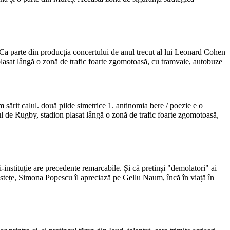
. Ca parte din producția concertului de anul trecut al lui Leonard Cohen
plasat lângă o zonă de trafic foarte zgomotoasă, cu tramvaie, autobuze
 sărit calul. două pilde simetrice 1. antinomia bere / poezie e o
ul de Rugby, stadion plasat lângă o zonă de trafic foarte zgomotoasă,
i-instituție are precedente remarcabile. Și că pretinși "demolatori" ai
u justețe, Simona Popescu îl apreciază pe Gellu Naum, încă în viață în