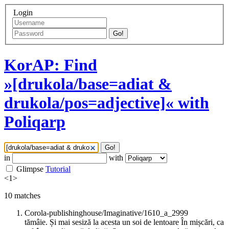
Login
Go!
KorAP: Find
»[drukola/base=adiat &
drukola/pos=adjective]« with
Poliqarp
Go!
in
with
Glimpse
Tutorial
<
1
>
10
matches
Corola-publishinghouse/Imaginative/1610_a_2999
tămâie. Și mai sesiză la acesta un soi de lentoare În mișcări, ca