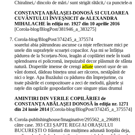
Chiralinei,/ dincolo de mări./ sunt strigăt rătăcit,/ ca punctele-n
CONSTANŢA ABĂLAŞEI-DONOSĂ SI CULOAREA
CUVÂNTULUI ÎNVEŞNICIT de ALEXANDRA
MIHALACHE în ediţia nr. 1927 din 10 aprilie 2016
[Corola-blog/BlogPost/381946_a_383275]
Corola-blog/BlogPost/374245_a_375574
soarelui abia pătrundeau ascunse ca niște reflectoare mici pe
unele din suprafețele scoarței copacilor. Așa mi se înfățișa
pădurea de la Scorțaru-Nou, leagăn al copilăriei mele în toată
splendoarea ei policromă, inepuizabil decor plăsmuit de sfânta
natură. Draperiile imense de crengi
adiate
uneori ușor de un
vânt domol, dădeau binețea unui aer răcoros, nestăpânit de
nici o lege. Apa Buzăului cu pădurea din împrejurime, cu
toate păsările ei compozitoare a zeci de melodii, gâștele și
rațele din ogrăzile gospodarilor care singure știau drumul
AMINTIRI DIN VERILE COPILĂRIEI de
CONSTANŢA ABĂLAŞEI DONOSĂ în ediţia nr. 1271
din 24 iunie 2014
[Corola-blog/BlogPost/374245_a_375574]
Corola-publishinghouse/Imaginative/295562_a_296891
către case. 393 CEI ȘAPTE REGI AI ORAȘULUI
BUCUREȘTI O frântură din mulțimea adunată liorpăia deja,