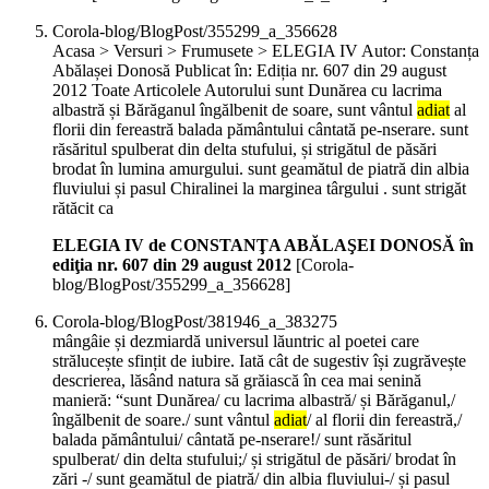
Corola-blog/BlogPost/355299_a_356628
Acasa > Versuri > Frumusete > ELEGIA IV Autor: Constanța
Abălașei Donosă Publicat în: Ediția nr. 607 din 29 august
2012 Toate Articolele Autorului sunt Dunărea cu lacrima
albastră și Bărăganul îngălbenit de soare, sunt vântul
adiat
al
florii din fereastră balada pământului cântată pe-nserare. sunt
răsăritul spulberat din delta stufului, și strigătul de păsări
brodat în lumina amurgului. sunt geamătul de piatră din albia
fluviului și pasul Chiralinei la marginea târgului . sunt strigăt
rătăcit ca
ELEGIA IV de CONSTANŢA ABĂLAŞEI DONOSĂ în
ediţia nr. 607 din 29 august 2012
[Corola-
blog/BlogPost/355299_a_356628]
Corola-blog/BlogPost/381946_a_383275
mângâie și dezmiardă universul lăuntric al poetei care
strălucește sfințit de iubire. Iată cât de sugestiv își zugrăvește
descrierea, lăsând natura să grăiască în cea mai senină
manieră: “sunt Dunărea/ cu lacrima albastră/ și Bărăganul,/
îngălbenit de soare./ sunt vântul
adiat
/ al florii din fereastră,/
balada pământului/ cântată pe-nserare!/ sunt răsăritul
spulberat/ din delta stufului;/ și strigătul de păsări/ brodat în
zări -/ sunt geamătul de piatră/ din albia fluviului-/ și pasul