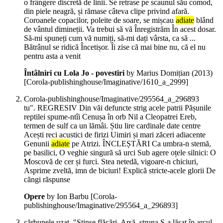
o frângere discretă de linii. Se retrase pe scaunul său comod,
din piele neagră, și rămase câteva clipe privind afară.
Coroanele copacilor, poleite de soare, se mișcau
adiate
blând
de vântul dimineții. Va trebui să vă Înregistrăm În acest dosar.
Să-mi spuneți cum vă numiți, să-mi dați vârsta, ca să ...
Bătrânul se ridică Încetișor. Îi zise că mai bine nu, că el nu
pentru asta a venit
Întâlniri cu Lola Jo - povestiri
by Marius Domițian (
2013
)
[Corola-publishinghouse/Imaginative/1610_a_2999]
Corola-publishinghouse/Imaginative/295564_a_296893
tu". REGRESIV Din văi defuncte strig acele patrii Pășunile
reptilei spume-ntîi Cenușa în orb Nil a Cleopatrei Ereb,
termen de sulf ca un lămâi. Știu lire cardinale date centre
Acești reci acustici de firizi Uimiri și mari zăceri adiacente
Genunii
adiate
pe Atrizi. ÎNCLEȘTĂRI Ca umbra-n stemă,
pe basilici, O veghie singură să urci Sub agere oțele silnici: O
Moscovă de cer și furci. Stea netedă, vigoare-n chiciuri,
Asprime zveltă, imn de biciuri! Explică stricte-acele glorii De
căngi răspunse
Opere
by Ion Barbu
[Corola-
publishinghouse/Imaginative/295564_a_296893]
cărbunele uzat. "Stinse flăcări. Arsă, struna S-a lăsat în arcul