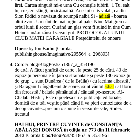
lirei. Cartea singură mi-e urna Cu cenușile iubirii."1 Tu, salt,
tu, creșteri stângi, urzică-nalbă! Acestui scris valah, ca din
Sion Ridici o nevăzut de scumpă nalbă Și -
adiată
- boarea
altui zvon. Un cânt de mat argint al palei Nine Mai greu ca
orbul lunii îl socot, Curând un glas vom fi suind în tine Cum
Heine sună-ntr-însul versul got. PROTOCOL AL UNUI
CLUB MATEI CARAGIALE Președintelui de onoare
Opere
by Ion Barbu
[Corola-
publishinghouse/Imaginative/295564_a_296893]
Corola-blog/BlogPost/351867_a_353196
de artă. A făcut grafică de carte , la peste 25 de cărți. 43 de
expoziții personale în țară și străinătate și peste 130 expoziții
de grup. ,, sunt Dunărea ( de la Brăila) / cu lacrima albastră /
și Bărăganul / îngălbenit de soare, /sunt vântul
adiat
/ al florii
din fereastră / balada pământului / cântată pe-nserare. Al-
Chalabi Hedir ; Este o poetesă cu 3 publicații editoriale,
dornică de a trăi veșnic până când îi va pieri curiozitatea de a
decoji cuvinte...precum o spune în versurile sale; Sfidez
trecutul
HAI HUI, PRINTRE CUVINTE de CONSTANŢA
ABĂLAŞEI DONOSĂ în ediţia nr. 773 din 11 februarie
2013
[Corola-blog/BlogPost/351867_a_353196]