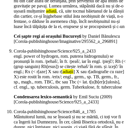
nu din cale afară de deranjată, prin șervețelul de apă întins de
gravitație pe pavaj. Lumea urmărea, stăpânită dacă nu și de-o
ușoară mulțumire
adiată
, că, uite tocmai băietanul de la dânșii
din cartier, ce-și înjghebase stilul ăsta neobișnuit de viață, n-o
fentase, o dăduse în asemenea chip, încît neobișnuitul nu-și
luase încă tălpășița de la ei, erupsese și se procopsiseră și c-un
Cei șapte regi ai orașului București
by Daniel Bănulescu
[Corola-publishinghouse/Imaginative/295562_a_296891]
Corola-publishinghouse/Science/925_a_2433
engl. power of hydrogen, rom. puterea hidrogenului) se
pronunță în rom. /pehaš/, în fr. /peaš/, iar în engl. /piejč/; Rh (<
(grup sanguin) Rh[esus]) se citește /erhaš/ în rom. și /a:ejč/ în
engl.; Rx (< r[aze] X sau r[
adiații
] X sau r[adiografie cu raze]
X) este rostit în rom. /erix/; engl., germ., sp. TB, germ., fr.,
sp., magh., rom. TBC, tbc sau Tbc (< lat. t[u]b[er]c[ulosis],
cf. engl., sp. tuberculosis, germ. Tuberkulose, fr. tuberculose
Condensarea lexico-semantică
by Emil Suciu (
2009
)
[Corola-publishinghouse/Science/925_a_2433]
Corola-publishinghouse/Science/846_a_1785
Mântuitorul lumii, nu se însoară și nu se mărită, ci toți vor fi
ca îngerii lui Dumnezeu. În cer, cântă Biserica ortodoxă, nu e
durere, nici întristare, nici suspin, ci viață fără de sfârșit. În