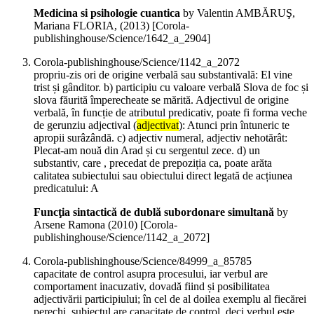
Medicina si psihologie cuantica
by Valentin AMBĂRUŞ,
Mariana FLORIA, (
2013
)
[Corola-
publishinghouse/Science/1642_a_2904]
Corola-publishinghouse/Science/1142_a_2072
propriu-zis ori de origine verbală sau substantivală: El vine
trist și gânditor. b) participiu cu valoare verbală Slova de foc și
slova făurită împerecheate se mărită. Adjectivul de origine
verbală, în funcție de atributul predicativ, poate fi forma veche
de gerunziu adjectival (
adjectivat
): Atunci prin întuneric te
apropii surâzândă. c) adjectiv numeral, adjectiv nehotărât:
Plecat-am nouă din Arad și cu sergentul zece. d) un
substantiv, care , precedat de prepoziția ca, poate arăta
calitatea subiectului sau obiectului direct legată de acțiunea
predicatului: A
Funcţia sintactică de dublă subordonare simultană
by
Arsene Ramona (
2010
)
[Corola-
publishinghouse/Science/1142_a_2072]
Corola-publishinghouse/Science/84999_a_85785
capacitate de control asupra procesului, iar verbul are
comportament inacuzativ, dovadă fiind și posibilitatea
adjectivării participiului; în cel de al doilea exemplu al fiecărei
perechi, subiectul are capacitate de control, deci verbul este