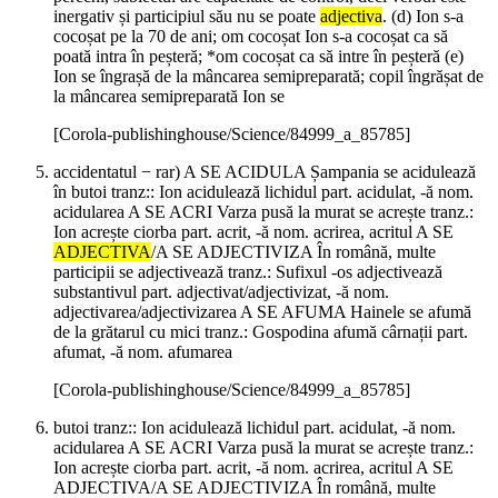
inergativ și participiul său nu se poate
adjectiva
. (d) Ion s-a
cocoșat pe la 70 de ani; om cocoșat Ion s-a cocoșat ca să
poată intra în peșteră; *om cocoșat ca să intre în peșteră (e)
Ion se îngrașă de la mâncarea semipreparată; copil îngrășat de
la mâncarea semipreparată Ion se
[Corola-publishinghouse/Science/84999_a_85785]
accidentatul − rar) A SE ACIDULA Șampania se acidulează
în butoi tranz:: Ion acidulează lichidul part. acidulat, -ă nom.
acidularea A SE ACRI Varza pusă la murat se acrește tranz.:
Ion acrește ciorba part. acrit, -ă nom. acrirea, acritul A SE
ADJECTIVA
/A SE ADJECTIVIZA În română, multe
participii se adjectivează tranz.: Sufixul -os adjectivează
substantivul part. adjectivat/adjectivizat, -ă nom.
adjectivarea/adjectivizarea A SE AFUMA Hainele se afumă
de la grătarul cu mici tranz.: Gospodina afumă cârnații part.
afumat, -ă nom. afumarea
[Corola-publishinghouse/Science/84999_a_85785]
butoi tranz:: Ion acidulează lichidul part. acidulat, -ă nom.
acidularea A SE ACRI Varza pusă la murat se acrește tranz.:
Ion acrește ciorba part. acrit, -ă nom. acrirea, acritul A SE
ADJECTIVA/A SE ADJECTIVIZA În română, multe