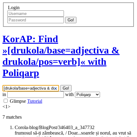
Login
Go!
KorAP: Find
»[drukola/base=adjectiva &
drukola/pos=verb]« with
Poliqarp
Go!
in
with
Glimpse
Tutorial
<
1
>
7
matches
Corola-blog/BlogPost/346403_a_347732
frumosul să-ți zâmbească, / Doar...soarele și norul, au vrut să