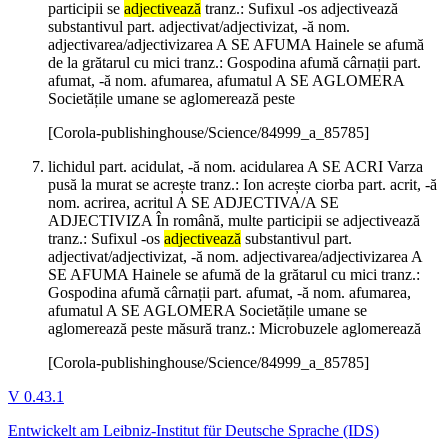
participii se
adjectivează
tranz.: Sufixul -os adjectivează
substantivul part. adjectivat/adjectivizat, -ă nom.
adjectivarea/adjectivizarea A SE AFUMA Hainele se afumă
de la grătarul cu mici tranz.: Gospodina afumă cârnații part.
afumat, -ă nom. afumarea, afumatul A SE AGLOMERA
Societățile umane se aglomerează peste
[Corola-publishinghouse/Science/84999_a_85785]
lichidul part. acidulat, -ă nom. acidularea A SE ACRI Varza
pusă la murat se acrește tranz.: Ion acrește ciorba part. acrit, -ă
nom. acrirea, acritul A SE ADJECTIVA/A SE
ADJECTIVIZA În română, multe participii se adjectivează
tranz.: Sufixul -os
adjectivează
substantivul part.
adjectivat/adjectivizat, -ă nom. adjectivarea/adjectivizarea A
SE AFUMA Hainele se afumă de la grătarul cu mici tranz.:
Gospodina afumă cârnații part. afumat, -ă nom. afumarea,
afumatul A SE AGLOMERA Societățile umane se
aglomerează peste măsură tranz.: Microbuzele aglomerează
[Corola-publishinghouse/Science/84999_a_85785]
V 0.43.1
Entwickelt am Leibniz-Institut für Deutsche Sprache (IDS)