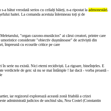
s-a bătut vreodată serios cu ceilalți băieți, n-a ripostat la
admonestări
.
a șefului haitei. La comanda acestuia înlemneau toți și de
Meletarului, "organ cazono-mustăcios" ai cărui creatori, printre care
e umoristice considerate "obiectiv dușmănoase" de activiștii din
rt, împreună cu ecourile critice pe care
în serie nu există. Nici eterni recidiviști. La rigoare, bineînțeles. E
ate verdictele de gen: să nu se mai întâmple ! Iar dacă - vorba proastă -
de
artier, iar regizorul explorează această zonă friabilă a crizei
 este administrată judicios de unchiul său, Nea Costel (Constantin