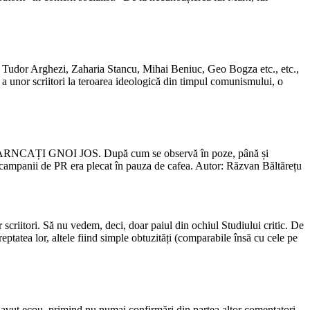
u, Tudor Arghezi, Zaharia Stancu, Mihai Beniuc, Geo Bogza etc., etc.,
 a unor scriitori la teroarea ideologică din timpul comunismului, o
 MAI ARNCAȚI GNOI JOS. După cum se observă în poze, până și
ei campanii de PR era plecat în pauza de cafea. Autor: Răzvan Băltărețu
 scriitori. Să nu vedem, deci, doar paiul din ochiul Studiului critic. De
tatea lor, altele fiind simple obtuzități (comparabile însă cu cele pe
avut ecou, primind nu numai confirmări din partea altor comentatori,