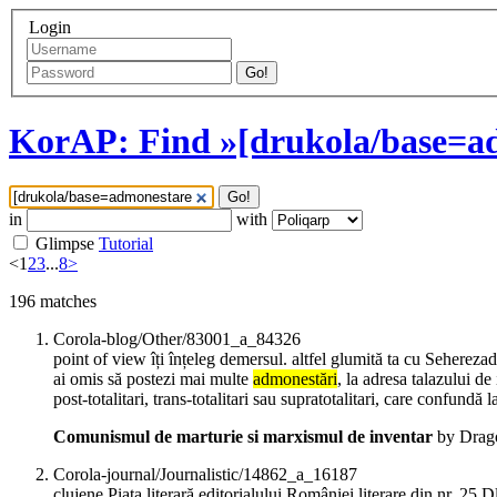
Login
Go!
KorAP: Find »[drukola/base=ad
Go!
in
with
Glimpse
Tutorial
<
1
2
3
...
8
>
196
matches
Corola-blog/Other/83001_a_84326
point of view îți înțeleg demersul. altfel glumită ta cu Seherezad
ai omis să postezi mai multe
admonestări
, la adresa talazului d
post-totalitari, trans-totalitari sau supratotalitari, care confund
Comunismul de marturie si marxismul de inventar
by Drago
Corola-journal/Journalistic/14862_a_16187
clujene Piața literară editorialului României literare din nr. 25 D