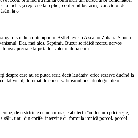
l a inclus și replicile la replici, conferind lucrării și caracterul de
Lăsăm la o
avangardismului contemporan. Astfel revista Azi a lui Zaharia Stancu
lvanismul. Dar, mai ales, Septimiu Bucur se ridică mereu nervos
nt totuși apreciate la justa lor valoare după cum
ărți despre care nu se putea scrie decît laudativ, orice rezerve ducînd la
i mental viciat, dominat de conservatorismul postideologic, de un
emne, de o strictețe ce nu cunoaște abateri: cînd lectura plictisește,
ia sălii, unul din corifei intervine cu formula imnică porco!, porco!,