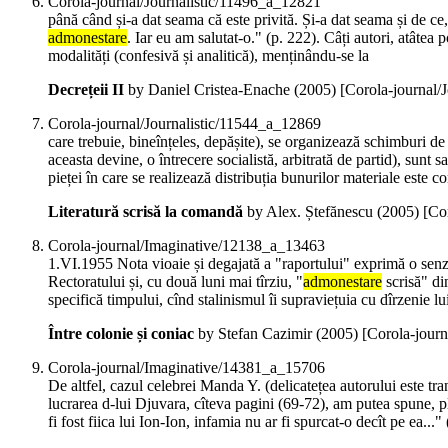
Corola-journal/Journalistic/11496_a_12821
până când și-a dat seama că este privită. Și-a dat seama și de ce,
admonestare
. Iar eu am salutat-o." (p. 222). Câți autori, atâtea 
modalități (confesivă și analitică), menținându-se la
Decrețeii II
by Daniel Cristea-Enache (
2005
)
[Corola-journal/
Corola-journal/Journalistic/11544_a_12869
care trebuie, bineînțeles, depășite), se organizează schimburi de e
aceasta devine, o întrecere socialistă, arbitrată de partid), sunt 
pieței în care se realizează distribuția bunurilor materiale este co
Literatură scrisă la comandă
by Alex. Ștefănescu (
2005
)
[Co
Corola-journal/Imaginative/12138_a_13463
1.VI.1955 Nota vioaie și degajată a "raportului" exprimă o senz
Rectoratului și, cu două luni mai tîrziu, "
admonestare
scrisă" di
specifică timpului, cînd stalinismul îi supraviețuia cu dîrzenie lu
Între colonie și coniac
by Stefan Cazimir (
2005
)
[Corola-jour
Corola-journal/Imaginative/14381_a_15706
De altfel, cazul celebrei Manda Y. (delicatețea autorului este tran
lucrarea d-lui Djuvara, cîteva pagini (69-72), am putea spune, 
fi fost fiica lui Ion-Ion, infamia nu ar fi spurcat-o decît pe ea...