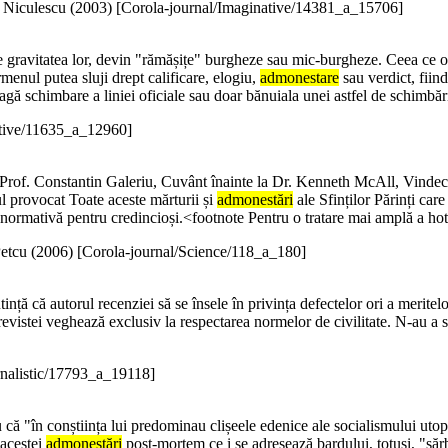
Niculescu (
2003
)
[Corola-journal/Imaginative/14381_a_15706]
de gravitatea lor, devin "rămășițe" burgheze sau mic-burgheze. Ceea ce o
rmenul putea sluji drept calificare, elogiu,
admonestare
sau verdict, fiin
vagă schimbare a liniei oficiale sau doar bănuiala unei astfel de schimbăr
ative/11635_a_12960]
r.Prof. Constantin Galeriu, Cuvânt înainte la Dr. Kenneth McAll, Vindec
ul provocat Toate aceste mărturii și
admonestări
ale Sfinților Părinți care
re normativă pentru credincioși.<footnote Pentru o tratare mai amplă a ho
etcu (
2006
)
[Corola-journal/Science/118_a_180]
ță că autorul recenziei să se însele în privința defectelor ori a meritelor
revistei veghează exclusiv la respectarea normelor de civilitate. N-au a 
rnalistic/17793_a_19118]
u că "în conștiința lui predominau clișeele edenice ale socialismului uto
 acestei
admonestări
post-mortem ce i se adresează bardului, totuși, "sărb