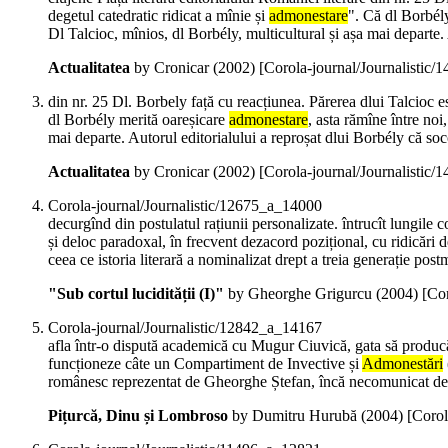
degetul catedratic ridicat a mînie și
admonestare
". Că dl Borbély
Dl Talcioc, mînios, dl Borbély, multicultural și așa mai departe. 
Actualitatea
by Cronicar (
2002
)
[Corola-journal/Journalistic
din nr. 25 Dl. Borbely față cu reacțiunea. Părerea dlui Talcioc es
dl Borbély merită oareșicare
admonestare
, asta rămîne între noi
mai departe. Autorul editorialului a reproșat dlui Borbély că soc
Actualitatea
by Cronicar (
2002
)
[Corola-journal/Journalistic
Corola-journal/Journalistic/12675_a_14000
decurgînd din postulatul rațiunii personalizate. întrucît lungile co
și deloc paradoxal, în frecvent dezacord pozițional, cu ridicări
ceea ce istoria literară a nominalizat drept a treia generație pos
"Sub cortul lucidității (I)"
by Gheorghe Grigurcu (
2004
)
[Co
Corola-journal/Journalistic/12842_a_14167
afla într-o dispută academică cu Mugur Ciuvică, gata să producă o
funcționeze câte un Compartiment de Invective și
Admonestări
românesc reprezentat de Gheorghe Ștefan, încă necomunicat de 
Pițurcă, Dinu și Lombroso
by Dumitru Hurubă (
2004
)
[Corol