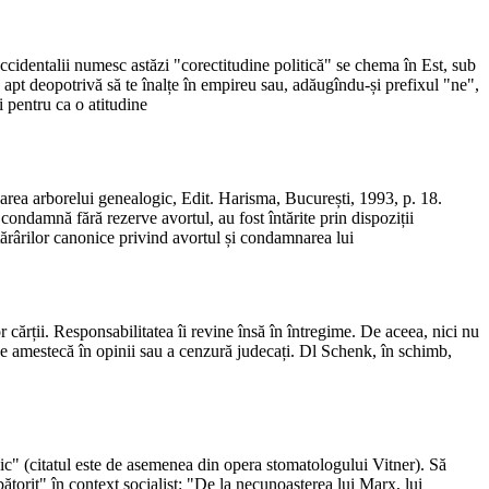
ccidentalii numesc astăzi "corectitudine politică" se chema în Est, sub
d apt deopotrivă să te înalțe în empireu sau, adăugîndu-și prefixul "ne",
i pentru ca o atitudine
area arborelui genealogic, Edit. Harisma, București, 1993, p. 18.
 condamnă fără rezerve avortul, au fost întărite prin dispoziții
tărârilor canonice privind avortul și condamnarea lui
 cărții. Responsabilitatea îi revine însă în întregime. De aceea, nici nu
se amestecă în opinii sau a cenzură judecați. Dl Schenk, în schimb,
pic" (citatul este de asemenea din opera stomatologului Vitner). Să
ătorit" în context socialist: "De la necunoașterea lui Marx, lui