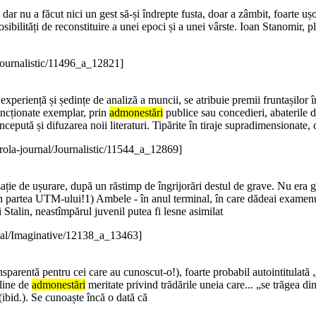
 dar nu a făcut nici un gest să-și îndrepte fusta, doar a zâmbit, foarte u
posibilități de reconstituire a unei epoci și a unei vârste. Ioan Stanomir, 
Journalistic/11496_a_12821]
xperiență și ședințe de analiză a muncii, se atribuie premii fruntașilor în 
sancționate exemplar, prin
admonestări
publice sau concedieri, abaterile de 
ncepută și difuzarea noii literaturi. Tipărite în tiraje supradimensionate, c
rola-journal/Journalistic/11544_a_12869]
ație de ușurare, după un răstimp de îngrijorări destul de grave. Nu era 
n partea UTM-ului!1) Ambele - în anul terminal, în care dădeai examenul 
i Stalin, neastîmpărul juvenil putea fi lesne asimilat
nal/Imaginative/12138_a_13463]
sparentă pentru cei care au cunoscut-o!), foarte probabil autointitulată „p
pline de
admonestări
meritate privind trădările uneia care... „se trăgea 
" (ibid.). Se cunoaște încă o dată că