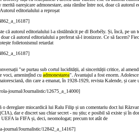
 merită oareșicare admonestare, asta rămîne între noi, doar că autorul edi
Autorul editorialului a reproșat
/14862_a_16187]
te că autorul editorialului l-a răstălmăcit pe dl Borbély. Și, încă, pe un
, doar că autorul editorialului a preferat să-l ironizeze. Ce să facem? Fiec
otește foiletonismul retardat
/14862_a_16187]
nversații "se purtau sub cortul lucidității, al sincerității critice, al amend
 de voci, amenințînd cu
admonestarea
". Avantajul a fost enorm. Adolescen
tmaioresciană, din care a emanat, în 1928-1929, revista Kalende, și care ul
rola-journal/Journalistic/12675_a_14000]
 dereglare miocardică lui Ralu Filip și un comentariu doct lui Răzvan Po
(CIA), dar e discret sau chiar secret - nu știu; e posibil să existe și în 
UEFA la FIFA și, deci, neomologat; precum tot atât de
a-journal/Journalistic/12842_a_14167]