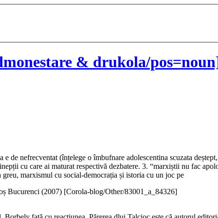
monestare & drukola/pos=noun]
a e de nefrecventat (înțelege o îmbufnare adolescentina scuzata deștept, f
e inepții cu care ai maturat respectivă dezbatere. 3. “marxiștii nu fac apo
ă la greu, marxismul cu social-democrația și istoria cu un joc pe
ș Bucurenci (
2007
)
[Corola-blog/Other/83001_a_84326]
l. Borbely față cu reacțiunea. Părerea dlui Talcioc este că autorul editori