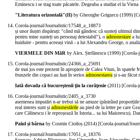
Eminescu i se trag toate păcatele. Degeaba a studiat el la Viena ș
"Literatura orizontală"(II)
by Gheorghe Grigurcu (
1999
)
[C
Corola-journal/Journalistic/17548_a_18873
și unor iluștri dispăruți: "când mă gândesc că sunteți ultimul 
pentru mine sunteți un personaj detestabil"), o
admonestare
a lu
huiduire - pentru aceeași vină - a lui Alexandru George, o anali
VIERMELE DIN MăR
by Alex. Ștefănescu (
1999
)
[Corola-
Corola-journal/Journalistic/24366_a_25691
de mai jos este prezent în apropiere de Calea Vitan, în spa
frunzele din copaci au luat în serios
admonestarea
și s-au făcut 
Iată dovada că bucureştenii ţin la curăţenie
(
2011
)
[Corola-
Corola-journal/Journalistic/2405_a_3730
asemenea imputări n-ar trebui să ne amuze (păstrând proporțiile) 
real interes sunt și
admonestările
au pied de la lettre pe care Gra
care Călinescu i le reproșează în Istoria... sa lui Maiorescu). Da
Paiul și bârna
by Cosmin Ciotloș (
2014
)
[Corola-journal/Jour
Corola-journal/Journalistic/17051_a_18376
Sorescu, Adrian Păunescu, Ion Gheorghe, Ioan Alexandru, Grigor