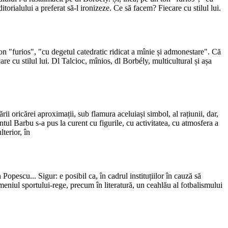
torialului a preferat să-l ironizeze. Ce să facem? Fiecare cu stilul lui.
 ton "furios", "cu degetul catedratic ridicat a mînie și admonestare". Că
are cu stilul lui. Dl Talcioc, mînios, dl Borbély, multicultural și așa
ării oricărei aproximații, sub flamura aceluiași simbol, al rațiunii, dar,
tul Barbu s-a pus la curent cu figurile, cu activitatea, cu atmosfera a
terior, în
pescu... Sigur: e posibil ca, în cadrul instituțiilor în cauză să
domeniul sportului-rege, precum în literatură, un ceahlău al fotbalismului