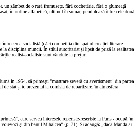
șor, un zâmbet de o rară frumusețe, fără cochetărie, fără o glumeață
plasat, în ordine alfabetică, ultimul în sumar, pendulează între cele două
întrecerea socialistă (căci competiția din spațiul creației literare
la disciplina muncii. În stilul autoritarist și lipsit de priză la realitatea
ărțile realist-socialiste sunt vândute la prețuri
glumă în 1954, să primești "mustrare severă cu avertisment" din partea
de stat și te prezentai la comisia de repartizare. în atmosfera
rințesă", care servea interesele reperiste-reseriste la Paris - ocupă, în
din voievozi și din banul Mihalcea" (p. 71). Și adaugă: „dacă Manda ar