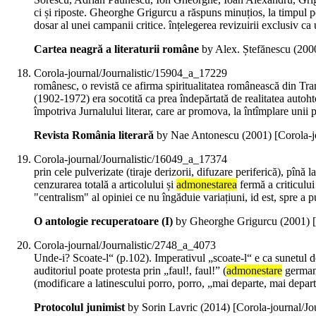
ci și riposte. Gheorghe Grigurcu a răspuns minuțios, la timpul pot
dosar al unei campanii critice. înțelegerea revizuirii exclusiv c
Cartea neagră a literaturii române
by Alex. Ștefănescu (
200
Corola-journal/Journalistic/15904_a_17229
românesc, o revistă ce afirma spiritualitatea românească din Tr
(1902-1972) era socotită ca prea îndepărtată de realitatea auto
împotriva Jurnalului literar, care ar promova, la întîmplare unii 
Revista România literară
by Nae Antonescu (
2001
)
[Corola-
Corola-journal/Journalistic/16049_a_17374
prin cele pulverizate (tiraje derizorii, difuzare periferică), pînă
cenzurarea totală a articolului și
admonestarea
fermă a criticului
"centralism" al opiniei ce nu îngăduie variațiuni, id est, spre 
O antologie recuperatoare (I)
by Gheorghe Grigurcu (
2001
)
Corola-journal/Journalistic/2748_a_4073
Unde-i? Scoate-l“ (p.102). Imperativul „scoate-l“ e ca sunetul de 
auditoriul poate protesta prin „faul!, faul!” (
admonestare
germană
(modificare a latinescului porro, porro, „mai departe, mai depart
Protocolul junimist
by Sorin Lavric (
2014
)
[Corola-journal/Jo