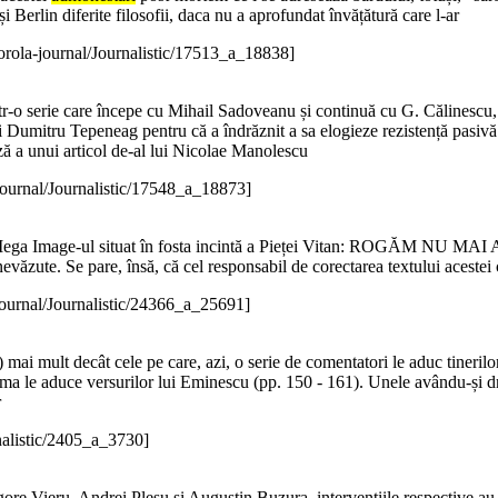
i Berlin diferite filosofii, daca nu a aprofundat învățătură care l-ar
orola-journal/Journalistic/17513_a_18838]
dintr-o serie care începe cu Mihail Sadoveanu și continuă cu G. Călinesc
i Dumitru Tepeneag pentru că a îndrăznit a sa elogieze rezistență pasivă
ză a unui articol de-al lui Nicolae Manolescu
journal/Journalistic/17548_a_18873]
tele Mega Image-ul situat în fosta incintă a Pieței Vitan: ROGĂM NU
nevăzute. Se pare, însă, că cel responsabil de corectarea textului acest
journal/Journalistic/24366_a_25691]
mai mult decât cele pe care, azi, o serie de comentatori le aduc tinerilor
ma le aduce versurilor lui Eminescu (pp. 150 - 161). Unele avându-și drep
r
nalistic/2405_a_3730]
e Vieru, Andrei Pleșu și Augustin Buzura, intervențiile respective au 