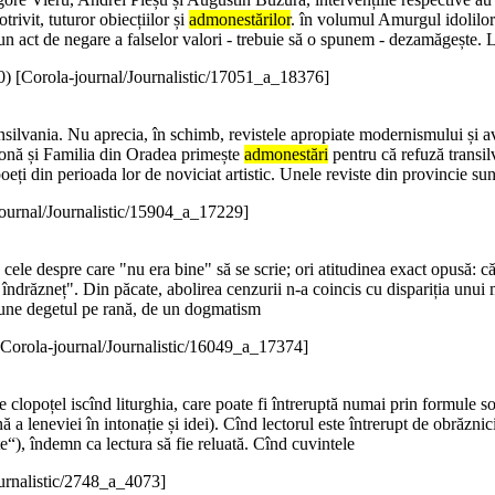
rivit, tuturor obiecțiilor și
admonestărilor
. în volumul Amurgul idolilor e
a un act de negare a falselor valori - trebuie să o spunem - dezamăgește. 
0
)
[Corola-journal/Journalistic/17051_a_18376]
ansilvania. Nu aprecia, în schimb, revistele apropiate modernismului și 
htonă și Familia din Oradea primește
admonestări
pentru că refuză transi
poeți din perioada lor de noviciat artistic. Unele reviste din provincie su
journal/Journalistic/15904_a_17229]
 la cele despre care "nu era bine" să se scrie; ori atitudinea exact opusă: c
 îndrăzneț". Din păcate, abolirea cenzurii n-a coincis cu dispariția unu
a pune degetul pe rană, de un dogmatism
[Corola-journal/Journalistic/16049_a_17374]
clopoțel iscînd liturghia, care poate fi întreruptă numai prin formule sol
 a leneviei în intonație și idei). Cînd lectorul este întrerupt de obrăznic
e“), îndemn ca lectura să fie reluată. Cînd cuvintele
urnalistic/2748_a_4073]