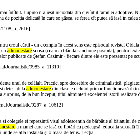
mai întîlnit. Lupino n-a ieșit niciodată din cuvîntul familiei adoptive. Nu 
ma de poziția delicată în care se găsea, se ferea cît putea să iasă în cale
ve/1108_a_2616]
u eroul cărții - un exemplu în acest sens este episodul revistei Obiala 
M cu
admonestare
scrisă (cea mai blândă sancțiune posibilă), pentru text
lor publicate de Ștefan Cazimir - fiecare dintre ele este prezentat pe scu
nal/Journalistic/9985_a_11310]
e unul de celălalt. Practic, spre deosebire de criminalistică, plagiatori 
și detestabila
admonestare
din clasele ciclului primar funcționează în to
urprins, de la bun început, titlul altminteri excelentei istorii realizate 
rnal/Journalistic/9287_a_10612]
a și colegele ei reprezintă visul adolescentin de bărbăție al băiatului de c
nestare
a mamei care se lasă cu flotări ca pedeapsă, educația sexuală îi
i unde se află instalată și o masă de tenis. Lecția