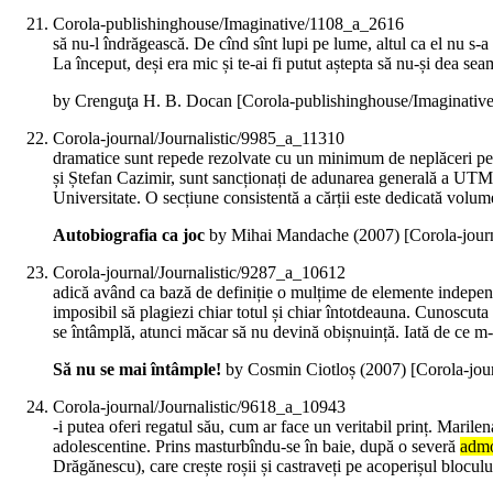
Corola-publishinghouse/Imaginative/1108_a_2616
să nu-l îndrăgească. De cînd sînt lupi pe lume, altul ca el nu s-a 
La început, deși era mic și te-ai fi putut aștepta să nu-și dea sea
by Crenguţa H. B. Docan
[Corola-publishinghouse/Imaginati
Corola-journal/Journalistic/9985_a_11310
dramatice sunt repede rezolvate cu un minimum de neplăceri pentr
și Ștefan Cazimir, sunt sancționați de adunarea generală a UT
Universitate. O secțiune consistentă a cărții este dedicată volume
Autobiografia ca joc
by Mihai Mandache (
2007
)
[Corola-jour
Corola-journal/Journalistic/9287_a_10612
adică având ca bază de definiție o mulțime de elemente independent
imposibil să plagiezi chiar totul și chiar întotdeauna. Cunoscuta 
se întâmplă, atunci măcar să nu devină obișnuință. Iată de ce m-a s
Să nu se mai întâmple!
by Cosmin Ciotloș (
2007
)
[Corola-jou
Corola-journal/Journalistic/9618_a_10943
-i putea oferi regatul său, cum ar face un veritabil prinț. Marilen
adolescentine. Prins masturbîndu-se în baie, după o severă
admo
Drăgănescu), care crește roșii și castraveți pe acoperișul bloculu