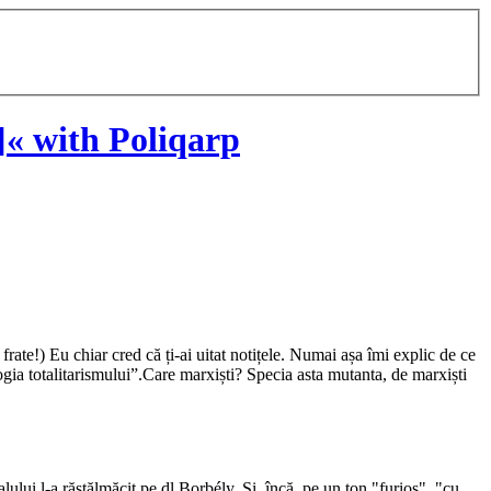
« with Poliqarp
rate!) Eu chiar cred că ți-ai uitat notițele. Numai așa îmi explic de ce
logia totalitarismului”.Care marxiști? Specia asta mutanta, de marxiști
alului l-a răstălmăcit pe dl Borbély. Și, încă, pe un ton "furios", "cu