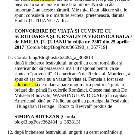
mea voiau să-mi arate iubire fără umbre. Nu știu câtă
importanță au aceste mărturii. Mie mi-a făcut plăcere să ți le
spun: consideră-le o mărturie secretă, prietenească, dăruită.
Emilia ȚUȚUIANU: Ai fost
CONVORBIRE DE VIAŢĂ ŞI CUVINTE CU
SCRIITOAREA ŞI JURNALISTA VERONICA BALAJ
de EMILIA ŢUŢUIANU în ediţia nr. 2307 din 25 aprilie
2017
[Corola-blog/BlogPost/366390_a_367719]
Corola-blog/BlogPost/362484_a_363813
după încheierea festivalului, ungurii au cerut românilor și
americanilor să părăsească mall-ul național pentru că se
simțeau ”provocați”. O americancă de 70 de ani, Maurleen, a
spus că așa ceva nu a văzut în viața ei. Femeia a fost și ea
admonestata
de o dansatoare unguroaica pentru că purta o
brățară din pânză în culorile României. Citește mai mult De
Mihaela Biliovschi, WASHINGTON D.C.Aflați în capitala
Americană până pe 7 iulie, ungurii au participat la Festivalul
”Hungarian Heritage - Roots to Revival” produs de
SIMONA BOTEZAN
[Corola-
blog/BlogPost/362484_a_363813]
după încheierea festivalului, ungurii au cerut românilor și