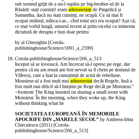
sub semnul grijii de a nu-l supăra pe big-brother-ul de la
Răsărit: stați cuminți! eram
admonestați
de Pingelică și
Samantha, dacă nu stați cuminți, ne ocupă. Ce să mai fi
ocupat străinul, mînca-i-ar... cînd totul aici era ocupat? Așa că,
ce mai vorbă lungă, umorul recent al prim-vicelui cu iminenta
dictatură de dreapta e bun doar pentru
by al Gheorghiu
[Corola-
publishinghouse/Science/1091_a_2599]
Corola-publishinghouse/Science/266_a_513
început să se lovească. Am încercat să-l opresc pe rege, dar
pentru că nu am reusit am fost nevoit sa il chem pe domnul de
Villeroy, care a luat la cunoștință de actul de rebeliune.
Monsieur-ul a fost mult mai
admonestat
decât Regele, însă a
fost mult mai dificil să-l liniștim pe Rege decât pe Monsieur."
<footnote The King insisted on sharing a small room with
Monsieur. În the morning, when they woke up, the King
without thinking what he
SOCIETATEA EUROPEANĂ ÎN MEMORIILE
APOCRIFE DIN „MARELE SECOL”
by Andreea-Irina
Chirculescu (
2011
)
[Corola-
publishinghouse/Science/266_a_513]