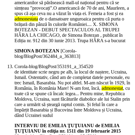
americanilor să părăsească mall-ul național pentru că se
simțeau ”provocați”.O americancă de 70 de ani, Maurleen, a
spus că așa ceva nu a văzut în viața ei. Femeia a fost și ea
admonestata
de o dansatoare unguroaica pentru că purta o
brățară din pânză în culorile României.... X. SIMONA
BOTEZAN - DEBUT SPECTACULOS AL TRUPEI
HÂRA LA CHICAGO, de Simona Botezan , publicat în
Ediția nr. 912 din 30 iunie 2013. Trupa HÂRA s-a bucurat
SIMONA BOTEZAN
[Corola-
blog/BlogPost/362484_a_363813]
Corola-blog/BlogPost/353191_a_354520
de identitate scrie negru pe alb, la locul de naștere, Ucraina,
Ismail. Ostentativ, când am de completat datele personale, eu
trec Ismail, Basarabia. Nu pot altfel. M-am născut în 1929, în
România, în România Mare! N-am fost, încă,
admonestat
, cu
toate că se spune că încalc legea... Pentru mine, Republica
Moldova, Ucraina, sunt făcăturile diabolice ale lui Stalin prin
care a urmărit să șteargă raptul comis. Și felul în care a
împărțit Basarabia și Bucovina între Moldova și Ucraina,
dând Ucrainei sudul
INTERVIU DE EMILIA ŢUŢUIANU de EMILIA
ȚUŢUIANU în ediţia nr. 1511 din 19 februarie 2015