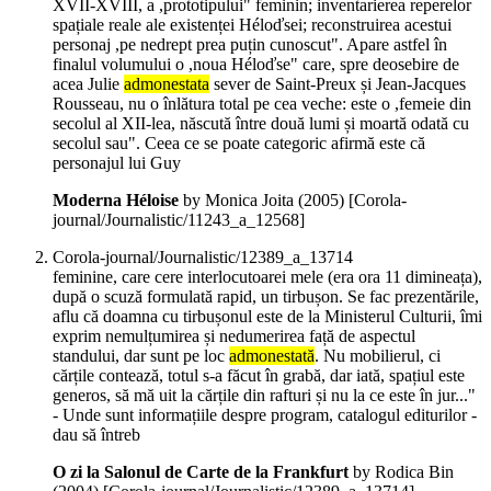
XVII-XVIII, a ,prototipului" feminin; inventarierea reperelor
spațiale reale ale existenței Héloďsei; reconstruirea acestui
personaj ,pe nedrept prea puțin cunoscut". Apare astfel în
finalul volumului o ,noua Héloďse" care, spre deosebire de
acea Julie
admonestata
sever de Saint-Preux și Jean-Jacques
Rousseau, nu o înlătura total pe cea veche: este o ,femeie din
secolul al XII-lea, născută între două lumi și moartă odată cu
secolul sau". Ceea ce se poate categoric afirmă este că
personajul lui Guy
Moderna Héloise
by Monica Joita (
2005
)
[Corola-
journal/Journalistic/11243_a_12568]
Corola-journal/Journalistic/12389_a_13714
feminine, care cere interlocutoarei mele (era ora 11 dimineața),
după o scuză formulată rapid, un tirbușon. Se fac prezentările,
aflu că doamna cu tirbușonul este de la Ministerul Culturii, îmi
exprim nemulțumirea și nedumerirea față de aspectul
standului, dar sunt pe loc
admonestată
. Nu mobilierul, ci
cărțile contează, totul s-a făcut în grabă, dar iată, spațiul este
generos, să mă uit la cărțile din rafturi și nu la ce este în jur..."
- Unde sunt informațiile despre program, catalogul editurilor -
dau să întreb
O zi la Salonul de Carte de la Frankfurt
by Rodica Bin