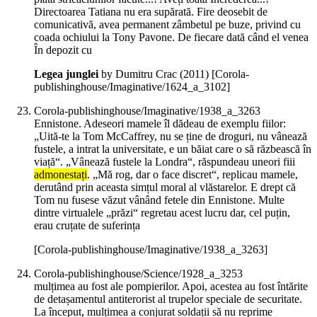
Directoarea Tatiana nu era supărată. Fire deosebit de
comunicativă, avea permanent zâmbetul pe buze, privind cu
coada ochiului la Tony Pavone. De fiecare dată când el venea
În depozit cu
Legea junglei
by Dumitru Crac (
2011
)
[Corola-
publishinghouse/Imaginative/1624_a_3102]
Corola-publishinghouse/Imaginative/1938_a_3263
Ennistone. Adeseori mamele îl dădeau de exemplu fiilor:
„Uită-te la Tom McCaffrey, nu se ține de droguri, nu vânează
fustele, a intrat la universitate, e un băiat care o să răzbească în
viață“. „Vânează fustele la Londra“, răspundeau uneori fiii
admonestați
. „Mă rog, dar o face discret“, replicau mamele,
derutând prin aceasta simțul moral al vlăstarelor. E drept că
Tom nu fusese văzut vânând fetele din Ennistone. Multe
dintre virtualele „prăzi“ regretau acest lucru dar, cel puțin,
erau cruțate de suferința
[Corola-publishinghouse/Imaginative/1938_a_3263]
Corola-publishinghouse/Science/1928_a_3253
mulțimea au fost ale pompierilor. Apoi, acestea au fost întărite
de detașamentul antiterorist al trupelor speciale de securitate.
La început, mulțimea a conjurat soldații să nu reprime