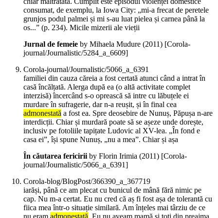
chiar maltratată. Cumplit este episodul violenței domestice
consumat, de exemplu, la Iowa City: „mi-a frecat de peretele
grunjos podul palmei și mi s-au luat pielea și carnea până la
os...” (p. 234). Micile mizerii ale vieții
Jurnal de femeie
by Mihaela Mudure (
2011
)
[Corola-
journal/Journalistic/5284_a_6609]
Corola-journal/Journalistic/5066_a_6391
familiei din cauza căreia a fost certată atunci când a intrat în
casă încălțată. Alerga după ea (o altă activitate complet
interzisă) încercând s-o oprească să intre cu lăbuțele ei
murdare în sufragerie, dar n-a reușit, și în final cea
admonestată
a fost ea. Spre deosebire de Nunuș, Păpușa n-are
interdicții. Chiar și murdară poate să se așeze unde dorește,
inclusiv pe fotoliile tapițate Ludovic al XV-lea. „În fond e
casa ei”, își spune Nunuș, „nu a mea”. Chiar și așa
În căutarea fericirii
by Florin Irimia (
2011
)
[Corola-
journal/Journalistic/5066_a_6391]
Corola-blog/BlogPost/366390_a_367719
iarăși, până ce am plecat cu bunicul de mână fără nimic pe
cap. Nu m-a certat. Eu nu cred că aș fi fost așa de tolerantă cu
fiica mea într-o situație similară. Am înțeles mai târziu de ce
nu eram
admonestată
. Eu nu aveam mamă și toți din preajma