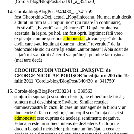
[Corola-blog/BlogPost/353191_a_354520]
Corola-blog/BlogPost/340430_a_341759
fost Gheorghiu-Dej, actual „Kogălniceanu. Nu mai mult decât
a durat un film la „Timpuri noi” (cu rulare în continuare),
„Festival”, „Favorit” sau „București”! După terminarea
acestuia, la ieșire, pe hol, am fost oprit, legitimat fără vreo
explicație anume și serios
admonestat
„tovărășește” de doi
civili care s-au legitimat doar cu „dosul” reverului” de la
balonzaidele șic cu care își etalau „autoritatea”! Abia sosit de
la țară mi s-a părut că cerul s-a prăbușit pe mine iar rușinea
(mai tare decât
CROCHIURI DIN VREMURI...PARŞIVE! de
GEORGE NICOLAE PODIŞOR în ediţia nr. 200 din 19
iulie 2011
[Corola-blog/BlogPost/340430_a_341759]
Corola-blog/BlogPost/338234_a_339563
simțim în siguranță și suntem fericiți, ne eliberăm de frică și
suntem mai deschiși spre învățare. Similar reacției
dumneavoastră în cazul în care un manager de la birou v-ar
ține teorie în fața colegilor, și un copil scos în fața clasei și
admonestat
este cuprins de aceleași sentimente negative.
Educația este un subiect intens de dezbatere. Cu toții ne
ducem bagajul metodelor prin care am învățat, a ceea ce