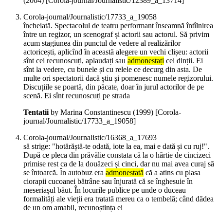
(
2004
)
[Corola-journal/Journalistic/12389_a_13714]
Corola-journal/Journalistic/17733_a_19058
încheiată. Spectacolul de teatru performant înseamnă întîlnirea
între un regizor, un scenograf și actorii sau actorul. Să privim
acum stagiunea din punctul de vedere al realizărilor
actoricești, aplicînd în această alegere un vechi clișeu: actorii
sînt cei recunoscuți, aplaudați sau
admonestați
cei dinții. Ei
sînt la vedere, cu bunele și cu relele ce decurg din asta. De
multe ori spectatorii dacă știu și pomenesc numele regizorului.
Discuțiile se poartă, din păcate, doar în jurul actorilor de pe
scenă. Ei sînt recunoscuți pe strada
Tentatii
by Marina Constantinescu (
1999
)
[Corola-
journal/Journalistic/17733_a_19058]
Corola-journal/Journalistic/16368_a_17693
să strige: "hotărăștă-te odată, iote la ea, mai e dată și cu ruj!".
După ce pleca din prăvălie constata că la o hârtie de cincizeci
primise rest ca de la douăzeci și cinci, dar nu mai avea curaj să
se întoarcă. În autobuz era
admonestată
că a atins cu plasa
ciorapii cucoanei bătrâne sau înjurată că se înghesuie în
meseriașul băut. În locurile publice pe unde o duceau
formalități ale vieții era tratată mereu ca o tembelă; când dădea
de un om amabil, recunoștința ei