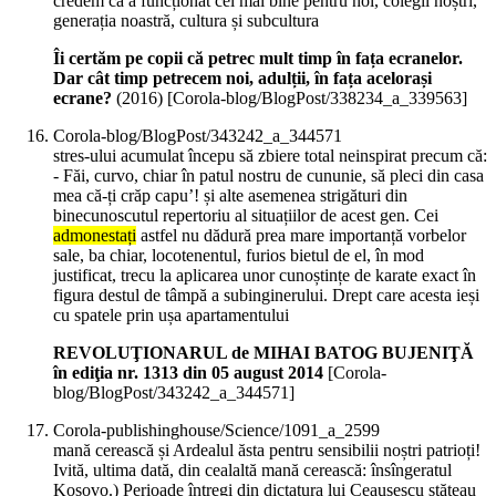
credem că a funcționat cel mai bine pentru noi, colegii noștri,
generația noastră, cultura și subcultura
Îi certăm pe copii că petrec mult timp în fața ecranelor.
Dar cât timp petrecem noi, adulții, în fața acelorași
ecrane?
(
2016
)
[Corola-blog/BlogPost/338234_a_339563]
Corola-blog/BlogPost/343242_a_344571
stres-ului acumulat începu să zbiere total neinspirat precum că:
- Făi, curvo, chiar în patul nostru de cununie, să pleci din casa
mea că-ți crăp capu’! și alte asemenea strigături din
binecunoscutul repertoriu al situațiilor de acest gen. Cei
admonestați
astfel nu dădură prea mare importanță vorbelor
sale, ba chiar, locotenentul, furios bietul de el, în mod
justificat, trecu la aplicarea unor cunoștințe de karate exact în
figura destul de tâmpă a subinginerului. Drept care acesta ieși
cu spatele prin ușa apartamentului
REVOLUŢIONARUL de MIHAI BATOG BUJENIŢĂ
în ediţia nr. 1313 din 05 august 2014
[Corola-
blog/BlogPost/343242_a_344571]
Corola-publishinghouse/Science/1091_a_2599
mană cerească și Ardealul ăsta pentru sensibilii noștri patrioți!
Ivită, ultima dată, din cealaltă mană cerească: însîngeratul
Kosovo.) Perioade întregi din dictatura lui Ceaușescu stăteau