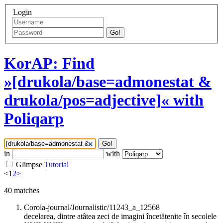
Login
Go!
KorAP: Find
»[drukola/base=admonestat &
drukola/pos=adjective]« with
Poliqarp
Go!
in
with
Glimpse
Tutorial
<
1
2
>
40
matches
Corola-journal/Journalistic/11243_a_12568
decelarea, dintre atâtea zeci de imagini încetățenite în secolele