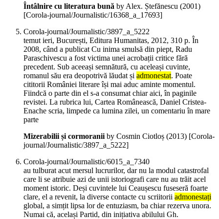
Întâlnire cu literatura bună
by Alex. Ștefănescu (
2001
)
[Corola-journal/Journalistic/16368_a_17693]
Corola-journal/Journalistic/3897_a_5222
temut ieri, București, Editura Humanitas, 2012, 310 p. În
2008, când a publicat Cu inima smulsă din piept, Radu
Paraschivescu a fost victima unei acrobații critice fără
precedent. Sub aceeași semnătură, cu aceleași cuvinte,
romanul său era deopotrivă lăudat și
admonestat
. Poate
cititorii României literare își mai aduc aminte momentul.
Fiindcă o parte din el s-a consumat chiar aici, în paginile
revistei. La rubrica lui, Cartea Românească, Daniel Cristea-
Enache scria, limpede ca lumina zilei, un comentariu în mare
parte
Mizerabilii și cormoranii
by Cosmin Ciotloș (
2013
)
[Corola-
journal/Journalistic/3897_a_5222]
Corola-journal/Journalistic/6015_a_7340
au tulburat acut mersul lucrurilor, dar nu la modul catastrofal
care li se atribuie azi de unii istoriografi care nu au trăit acel
moment istoric. Deși cuvintele lui Ceaușescu fuseseră foarte
clare, el a revenit, la diverse contacte cu scriitorii
admonestați
global, a simțit lipsa lor de entuziasm, ba chiar rezerva unora.
Numai că, același Partid, din inițiativa abilului Gh.