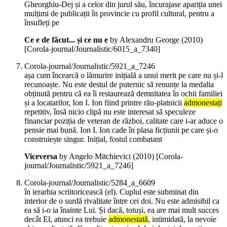
Gheorghiu-Dej și a celor din jurul său, încurajase apariția unei
mulțimi de publicații în provincie cu profil cultural, pentru a
însufleți pe
Ce e de făcut... și ce nu e
by Alexandru George (
2010
)
[Corola-journal/Journalistic/6015_a_7340]
Corola-journal/Journalistic/5921_a_7246
așa cum încearcă o lămurire inițială a unui merit pe care nu și-l
recunoaște. Nu este destul de puternic să renunțe la medalia
obținută pentru că ea îi restaurează demnitatea în ochii familiei
și a locatarilor, Ion I. Ion fiind printre rău-platnicii
admonestați
repetitiv, însă nicio clipă nu este interesat să speculeze
financiar poziția de veteran de război, calitate care i-ar aduce o
pensie mai bună. Ion I. Ion cade în plasa ficțiunii pe care și-o
construiește singur. Inițial, fostul combatant
Viceversa
by Angelo Mitchievici (
2010
)
[Corola-
journal/Journalistic/5921_a_7246]
Corola-journal/Journalistic/5284_a_6609
în ierarhia scriitoricească (el). Cuplul este subminat din
interior de o surdă rivalitate între cei doi. Nu este admisibil ca
ea să i-o ia înainte Lui. Și dacă, totuși, ea are mai mult succes
decât El, atunci ea trebuie
admonestată
, intimidată, la nevoie