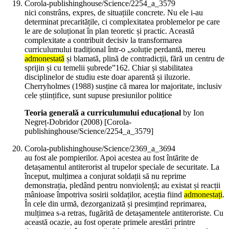
Corola-publishinghouse/Science/2254_a_3579
nici constrâns, expres, de situațiile concrete. Nu ele i-au
determinat precaritățile, ci complexitatea problemelor pe care
le are de soluționat în plan teoretic și practic. Această
complexitate a contribuit decisiv la transformarea
curriculumului tradițional într-o „soluție perdantă, mereu
admonestată
și blamată, plină de contradicții, fără un centru de
sprijin și cu temelii șubrede”162. Chiar și stabilitatea
disciplinelor de studiu este doar aparentă și iluzorie.
Cherryholmes (1988) susține că marea lor majoritate, inclusiv
cele științifice, sunt supuse presiunilor politice
Teoria generală a curriculumului educațional
by Ion
Negreț-Dobridor (
2008
)
[Corola-
publishinghouse/Science/2254_a_3579]
Corola-publishinghouse/Science/2369_a_3694
au fost ale pompierilor. Apoi acestea au fost întărite de
detașamentul antiterorist al trupelor speciale de securitate. La
început, mulțimea a conjurat soldații să nu reprime
demonstrația, pledând pentru nonviolență; au existat și reacții
mânioase împotriva sosirii soldaților, aceștia fiind
admonestați
.
În cele din urmă, dezorganizată și presimțind reprimarea,
mulțimea s-a retras, fugărită de detașamentele antiteroriste. Cu
această ocazie, au fost operate primele arestări printre