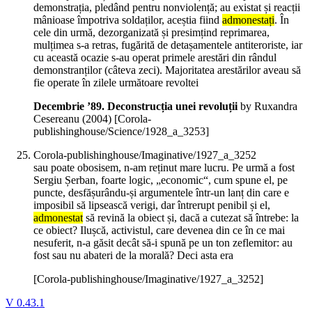
demonstrația, pledând pentru nonviolență; au existat și reacții
mânioase împotriva soldaților, aceștia fiind
admonestați
. În
cele din urmă, dezorganizată și presimțind reprimarea,
mulțimea s-a retras, fugărită de detașamentele antiteroriste, iar
cu această ocazie s-au operat primele arestări din rândul
demonstranților (câteva zeci). Majoritatea arestărilor aveau să
fie operate în zilele următoare revoltei
Decembrie ’89. Deconstrucția unei revoluții
by Ruxandra
Cesereanu (
2004
)
[Corola-
publishinghouse/Science/1928_a_3253]
Corola-publishinghouse/Imaginative/1927_a_3252
sau poate obosisem, n-am reținut mare lucru. Pe urmă a fost
Sergiu Șerban, foarte logic, „economic“, cum spune el, pe
puncte, desfășurându-și argumentele într-un lanț din care e
imposibil să lipsească verigi, dar întrerupt penibil și el,
admonestat
să revină la obiect și, dacă a cutezat să întrebe: la
ce obiect? Ilușcă, activistul, care devenea din ce în ce mai
nesuferit, n-a găsit decât să-i spună pe un ton zeflemitor: au
fost sau nu abateri de la morală? Deci asta era
[Corola-publishinghouse/Imaginative/1927_a_3252]
V 0.43.1