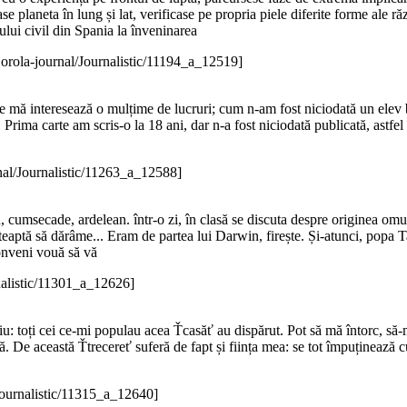
ase planeta în lung și lat, verificase pe propria piele diferite forme ale ră
iului civil din Spania la înveninarea
orola-journal/Journalistic/11194_a_12519]
ine mă interesează o mulțime de lucruri; cum n-am fost niciodată un ele
. Prima carte am scris-o la 18 ani, dar n-a fost niciodată publicată, ast
nal/Journalistic/11263_a_12588]
, cumsecade, ardelean. într-o zi, în clasă se discuta despre originea omul
așteaptă să dărâme... Eram de partea lui Darwin, firește. Și-atunci, popa Tar
conveni vouă să vă
nalistic/11301_a_12626]
iu: toți cei ce-mi populau acea Ťcasăť au dispărut. Pot să mă întorc, să-
ință. De această Ťtrecereť suferă de fapt și ființa mea: se tot împuținează 
Journalistic/11315_a_12640]