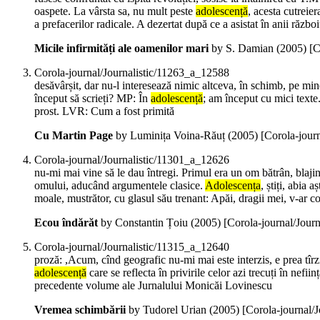
oaspete. La vârsta sa, nu mult peste
adolescență
, acesta cutreier
a prefacerilor radicale. A dezertat după ce a asistat în anii războ
Micile infirmități ale oamenilor mari
by S. Damian (
2005
)
[C
Corola-journal/Journalistic/11263_a_12588
desăvârșit, dar nu-l interesează nimic altceva, în schimb, pe m
început să scrieți? MP: În
adolescență
; am început cu mici texte
prost. LVR: Cum a fost primită
Cu Martin Page
by Luminița Voina-Răuț (
2005
)
[Corola-jour
Corola-journal/Journalistic/11301_a_12626
nu-mi mai vine să le dau întregi. Primul era un om bătrân, blajin
omului, aducând argumentele clasice.
Adolescența
, știți, abia 
moale, mustrător, cu glasul său trenant: Apăi, dragii mei, v-ar 
Ecou îndărăt
by Constantin Țoiu (
2005
)
[Corola-journal/Jour
Corola-journal/Journalistic/11315_a_12640
proză: ,Acum, cînd geografic nu-mi mai este interzis, e prea tîrz
adolescență
care se reflecta în privirile celor azi trecuți în nefi
precedente volume ale Jurnalului Monicăi Lovinescu
Vremea schimbării
by Tudorel Urian (
2005
)
[Corola-journal/