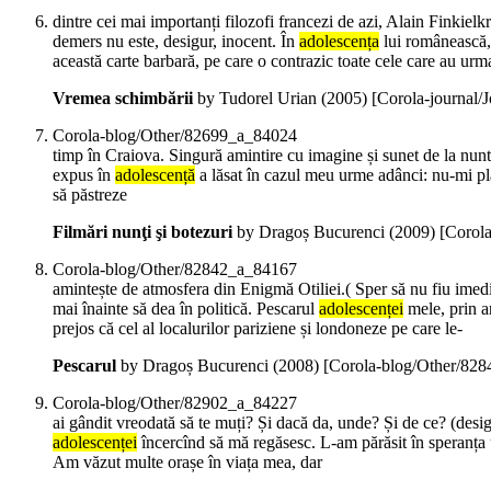
dintre cei mai importanți filozofi francezi de azi, Alain Finkiel
demers nu este, desigur, inocent. În
adolescența
lui românească, 
această carte barbară, pe care o contrazic toate cele care au urm
Vremea schimbării
by Tudorel Urian (
2005
)
[Corola-journal/
Corola-blog/Other/82699_a_84024
timp în Craiova. Singură amintire cu imagine și sunet de la nunta
expus în
adolescență
a lăsat în cazul meu urme adânci: nu-mi plac 
să păstreze
Filmări nunţi şi botezuri
by Dragoș Bucurenci (
2009
)
[Corol
Corola-blog/Other/82842_a_84167
amintește de atmosfera din Enigmă Otiliei.( Sper să nu fiu imedi
mai înainte să dea în politică. Pescarul
adolescenței
mele, prin an
prejos că cel al localurilor pariziene și londoneze pe care le-
Pescarul
by Dragoș Bucurenci (
2008
)
[Corola-blog/Other/82
Corola-blog/Other/82902_a_84227
ai gândit vreodată să te muți? Și dacă da, unde? Și de ce? (desi
adolescenței
încercînd să mă regăsesc. L-am părăsit în speranța un
Am văzut multe orașe în viața mea, dar