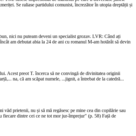
zmeriței. Se raliase partidului comunist, încrezător în utopia dreptății și
v bun, nici nu puteam deveni un specialist grozav. LVR: Când ați
fel încât am debutat abia la 24 de ani cu romanul M-am hotărât să devin
ui. Acest preot T. încerca să ne convingă de divinitatea originii
ță,... na, că am scăpat numele, ...jignit, a întrebat de la catedră...
mi văd prietenii, nu și să mă regăsesc pe mine cea din copilărie sau
cu fiecare dintre cei ce ne tot mor jur-împrejur" (p. 58) Față de