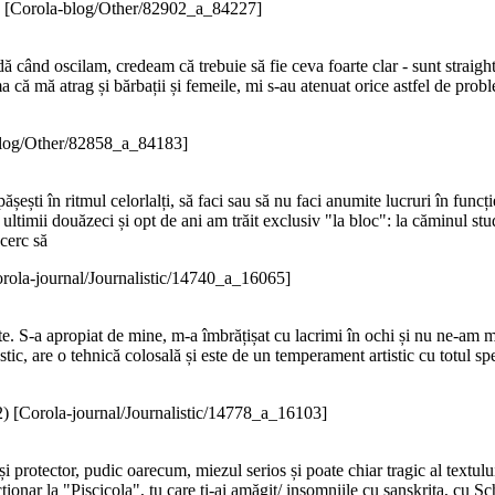
)
[Corola-blog/Other/82902_a_84227]
ând oscilam, credeam că trebuie să fie ceva foarte clar - sunt straight
 că mă atrag și bărbații și femeile, mi s-au atenuat orice astfel de probl
blog/Other/82858_a_84183]
pășești în ritmul celorlalți, să faci sau să nu faci anumite lucruri în func
n ultimii douăzeci și opt de ani am trăit exclusiv "la bloc": la căminul 
ncerc să
rola-journal/Journalistic/14740_a_16065]
. S-a apropiat de mine, m-a îmbrățișat cu lacrimi în ochi și nu ne-am ma
ic, are o tehnică colosală și este de un temperament artistic cu totul spe
2
)
[Corola-journal/Journalistic/14778_a_16103]
u și protector, pudic oarecum, miezul serios și poate chiar tragic al textul
uncționar la "Piscicola", tu care ți-ai amăgit/ insomniile cu sanskrita, cu S