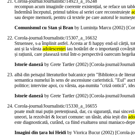
Corola-journal/Journalistic/14923_a_16248
recompun acum imaginile coerente existențial, se reface un tablo
îndemînă începutul, primul tablou al seriei care reconstruiește
a
sau despre memorii, pentru că textele pe care autorul le numește
Comunismul cu Stan și Bran
by Luminița Marcu (
2002
)
[Cor
Corola-journal/Journalistic/15307_a_16632
Struensee, s-a împlinit astfel. Acesta ar fi happy end-ul cărții, 
ani și la vârsta
adolescenței
iau hotărâri de o importanță covârșit
și rațiunii, care plasează totul într-o perspectivă oarecum hegeli
Istorie daneză
by Grete Tartler (
2002
)
[Corola-journal/Journa
albă din peisajul literaturilor balcanice prin "Biblioteca de lite
semantica numelui în sens de ascensiune carieristică. "Eul" auct
politice; intervine apoi, cu vârsta, așa-numita "criză ontică", ide
Istorie daneză
by Grete Tartler (
2002
)
[Corola-journal/Journa
Corola-journal/Journalistic/15330_a_16655
poate mult mai puțin pretențioasă, dar, cu siguranță, mai sinceră 
uneori, la rezolvări & locuri comune: un tânăr, abia ieșit din
ado
este diagnosticată, curând, ca fiind exaltarea unui maniaco-depre
Imagini din țara lui Heidi
by Viorica Bucur (
2002
)
[Corola-j