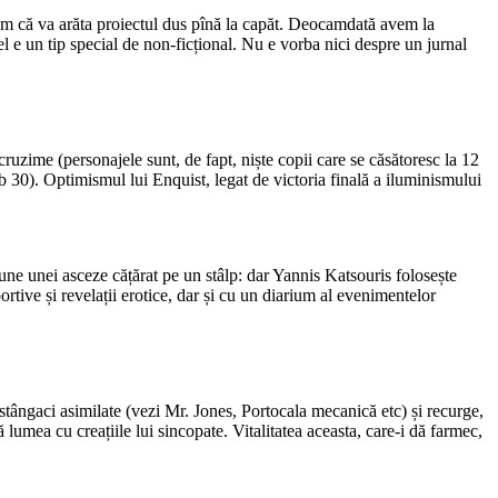
egem că va arăta proiectul dus pînă la capăt. Deocamdată avem la
el e un tip special de non-ficțional. Nu e vorba nici despre un jurnal
cruzime (personajele sunt, de fapt, niște copii care se căsătoresc la 12
b 30). Optimismul lui Enquist, legat de victoria finală a iluminismului
upune unei asceze cățărat pe un stâlp: dar Yannis Katsouris folosește
ortive și revelații erotice, dar și cu un diarium al evenimentelor
 stângaci asimilate (vezi Mr. Jones, Portocala mecanică etc) și recurge,
lumea cu creațiile lui sincopate. Vitalitatea aceasta, care-i dă farmec,