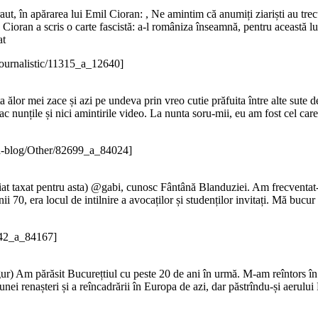
kraut, în apărarea lui Emil Cioran: , Ne amintim că anumiți ziariști au 
Cioran a scris o carte fascistă: a-l româniza înseamnă, pentru această lume
at
Journalistic/11315_a_12640]
 ălor mei zace și azi pe undeva prin vreo cutie prăfuita între alte sute 
nunțile și nici amintirile video. La nunta soru-mii, eu am fost cel care s
a-blog/Other/82699_a_84024]
at taxat pentru asta) @gabi, cunosc Fântână Blanduziei. Am frecventat-o
ii 70, era locul de intilnire a avocaților și studenților invitați. Mă bucur
842_a_84167]
gur) Am părăsit Bucurețtiul cu peste 20 de ani în urmă. M-am reîntors în
ei renașteri și a reîncadrării în Europa de azi, dar păstrîndu-și aerului 