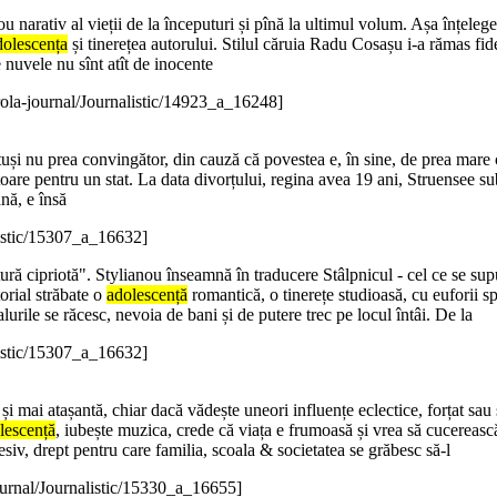
u narativ al vieții de la începuturi și pînă la ultimul volum. Așa înțel
dolescența
și tinerețea autorului. Stilul căruia Radu Cosașu i-a rămas fid
 nuvele nu sînt atît de inocente
ola-journal/Journalistic/14923_a_16248]
totuși nu prea convingător, din cauză că povestea e, în sine, de prea mare 
oare pentru un stat. La data divorțului, regina avea 19 ani, Struensee su
ană, e însă
listic/15307_a_16632]
ratură cipriotă". Stylianou înseamnă în traducere Stâlpnicul - cel ce se s
orial străbate o
adolescență
romantică, o tinerețe studioasă, cu euforii sp
alurile se răcesc, nevoia de bani și de putere trec pe locul întâi. De la
listic/15307_a_16632]
și mai atașantă, chiar dacă vădește uneori influențe eclectice, forțat sau
lescență
, iubește muzica, crede că viața e frumoasă și vrea să cucerească 
siv, drept pentru care familia, scoala & societatea se grăbesc să-l
ournal/Journalistic/15330_a_16655]