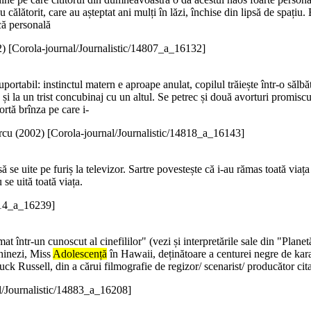
au călătorit, care au așteptat ani mulți în lăzi, închise din lipsă de spați
că personală
2
)
[Corola-journal/Journalistic/14807_a_16132]
portabil: instinctul matern e aproape anulat, copilul trăiește într-o sălbă
și la un trist concubinaj cu un altul. Se petrec și două avorturi promisc
rtă brînza pe care i-
cu (
2002
)
[Corola-journal/Journalistic/14818_a_16143]
 să se uite pe furiș la televizor. Sartre povestește că i-au rămas toată viaț
 se uită toată viața.
914_a_16239]
t într-un cunoscut al cinefililor" (vezi și interpretările sale din "Plan
chinezi, Miss
Adolescență
în Hawaii, deținătoare a centurei negre de kar
Russell, din a cărui filmografie de regizor/ scenarist/ producător cita
l/Journalistic/14883_a_16208]