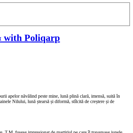
 with Poliqarp
urii apelor năvălind peste mine, lună plină clară, imensă, suită în
inele Nilului, lună ștearsă și diformă, stîlcită de creștere și de
re. T.M. fusese impresionat de martiriul pe care îl traversase junele