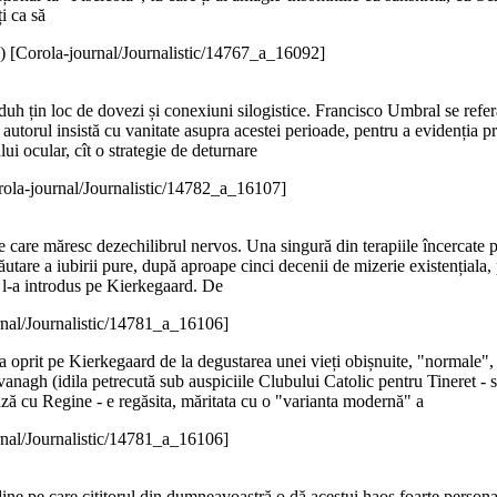
ți ca să
)
[Corola-journal/Journalistic/14767_a_16092]
 duh țin loc de dovezi și conexiuni silogistice. Francisco Umbral se referă
 autorul insistă cu vanitate asupra acestei perioade, pentru a evidenția pr
lui ocular, cît o strategie de deturnare
rola-journal/Journalistic/14782_a_16107]
ne care măresc dezechilibrul nervos. Una singură din terapiile încercate p
ăutare a iubirii pure, după aproape cinci decenii de mizerie existențiala
 l-a introdus pe Kierkegaard. De
rnal/Journalistic/14781_a_16106]
a oprit pe Kierkegaard de la degustarea unei vieți obișnuite, "normale", 
nagh (idila petrecută sub auspiciile Clubului Catolic pentru Tineret - s
ază cu Regine - e regăsita, măritata cu o "varianta modernă" a
rnal/Journalistic/14781_a_16106]
ine pe care cititorul din dumneavoastră o dă acestui haos foarte personal?