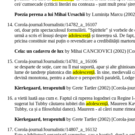
cei/ cumsecade (criticii literări nu conteaza - șunt mult prea/ șire
Poezia perena a lui Mihai Ursachii
by Luminița Marcu (
2002
Corola-journal/Journalistic/14782_a_16107
ori, doar prin spectaculosul formulării. "Spiritele" și vorbele de
urmă a scris el însuși despre
adolescență
și tinerețea să. De fapt,
pricina constituie mai puțin o revendicare a credibilității martoru
Cela: un cadavru de lux
by Mihai CANCIOVICI (
2002
)
[Co
Corola-journal/Journalistic/14781_a_16106
se desparte de soție, care nu îl mai suportă, apar și alte ghinioa
lume de tandrețe platonica din
adolescență
. în sine, medievală c
devină monotona, pentru a aduce o perspectivă paralelă, Lodge
Kierkegaard, terapeutuli
by Grete Tartler (
2002
)
[Corola-jou
a vietii luată așa cum e. Faptul că ruperea logodnei cu Regine l-
sugerat lui Tubby căutarea iubitei din
adolescență
, Maureen Kava
Tubby, ca și a filosofului danez). Maureen - al cărei nume rime
Kierkegaard, terapeutuli
by Grete Tartler (
2002
)
[Corola-jou
Corola-journal/Journalistic/14807_a_16132
Este o bibliotecă organizată scrupulos, sau e haotică, după o ord