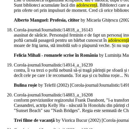
Sunt biblioteci acumulate încă din
adolescență
. Biblioteci care 
prin oferte ori prin impulsuri de moment. Cred că orice bibliote
Alberto Manguel: Profesia, cititor
by Micaela Ghițescu (
200
Corola-journal/Journalistic/14818_a_16143
asasinat de sărăcie. Personajul feminin e de fapt un personaj insu
poftă carnală pasageră pentru un bărbat cunoscut în
adolescență
moare de frig iarna, stă imobilă sub o plapumă veche. Și nu supo
Felicia Mihali - romanele scrise în România
by Luminița Mar
Corola-journal/Journalistic/14914_a_16239
contra, îi va trezi o poftă nebună să-și tragă părinții pe sfoară și
decît cele pe care i le recomanda. Tot așa și cu bulina roșie... Nu
Bulina roșie
by Telefil (
2002
)
[Corola-journal/Journalistic/14
Corola-journal/Journalistic/14883_a_16208
conform previziunilor regizorului Frank Darabont, "l-a transforma
Cassandrei, actrița Kelly Hu - născută în Honolulu din părinți 
"Sunset Beach" sau "Nash Bridges". Regia este semnată de Chuck 
Trei filme de vacanță
by Viorica Bucur (
2002
)
[Corola-journa