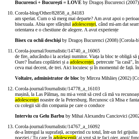
Bucurenci + Bucureşti = LOVE
by Dragoș Bucurenci (
2007
Corola-blog/Other/82858_a_84183
am speriat. Cum o să merg mai departe? Am avut apoi o perioadă c
bisexuala. Abia spre sfârșitul
adolescenței
, când mi-am dat seama
orientarea e o chestiune de alegere. A avut experiențe
Bisex cu ochii deschişi
by Dragoș Bucurenci (
2008
)
[Corola-
Corola-journal/Journalistic/14740_a_16065
de fire, aducându-i la același numitor. Viața la bloc te obligă să 
Oare? Înafara copilăriei și a
adolescenței
, petrecute "la casă", î
ceva mai decent, de trei. Aici locuiesc și în momentul de față. î
Voltaire, administrator de bloc
by Mircea Mihăieș (
2002
)
[Co
Corola-journal/Journalistic/14778_a_16103
mașină, la Las Pălmaș, nu mi-a venit să cred că mă va recunoaște
adolescenței
noastre de la Petersburg. Recunosc că Misa e fantast
cu colegii săi din compania pe care o conduce
Interviu cu Gelu Barbu
by Mihai Alexandru Canciovici (
200
Corola-journal/Journalistic/14767_a_16092
de-a întregul la suprafață, acoperind cu totul, într-un fel grijuli
poeziei./ Tu care în
adolescență
/ ai vrut să te faci oier, apoi/ f