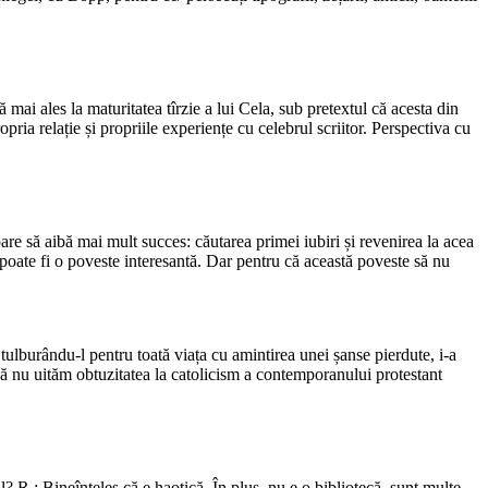
 mai ales la maturitatea tîrzie a lui Cela, sub pretextul că acesta din
opria relație și propriile experiențe cu celebrul scriitor. Perspectiva cu
are să aibă mai mult succes: căutarea primei iubiri și revenirea la acea
, poate fi o poveste interesantă. Dar pentru că această poveste să nu
tulburându-l pentru toată viața cu amintirea unei șanse pierdute, i-a
ă nu uităm obtuzitatea la catolicism a contemporanului protestant
 R.: Bineînțeles că e haotică. În plus, nu e o bibliotecă, sunt multe.