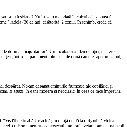
 sau sunt lesbiana? Nu luasem niciodată în calcul că aș putea fi
eme.” Adela (30 de ani, căsătorită, 2 copii), în schimb, crede că
ție de dorința "majoritarilor". Un incubator al democrației, s-ar zice.
studențesc, într-un apartament minuscul de două camere, apoi într-unul,
i despărțit. Ne-am depanat amintirile frumoase ale copilăriei și
cial, și astăzi, în dans modern și neoclasic, în ceea ce face împreună
ui: "Vezi'ti de treabă Ursachi/ și renunță odată la obișnuință vicleana a
chlegel, cu Bopp, pentru ce/ persecuți tipografii, zețarii, amicii, oamenii