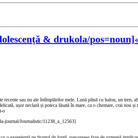
olescență & drukola/pos=noun]«
te recente sau nu ale întîmplărilor mele. Lună plină cu halou, un tren, ab
licată, ușor neclară și poteca lăsată în mare, ca o chemare, crai nou și ta
t-o
la-journal/Journalistic/11238_a_12563]
M cu o experiență pe frontul de luptă, parcursese faze de extremă implica