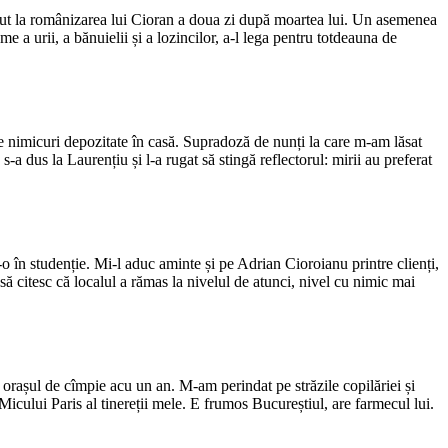
trecut la românizarea lui Cioran a doua zi după moartea lui. Un asemenea
 a urii, a bănuielii și a lozincilor, a-l lega pentru totdeauna de
de nimicuri depozitate în casă. Supradoză de nunți la care m-am lăsat
-a dus la Laurențiu și l-a rugat să stingă reflectorul: mirii au preferat
 în studenție. Mi-l aduc aminte și pe Adrian Cioroianu printre clienți,
 să citesc că localul a rămas la nivelul de atunci, nivel cu nimic mai
 orașul de cîmpie acu un an. M-am perindat pe străzile copilăriei și
Micului Paris al tinereții mele. E frumos Bucureștiul, are farmecul lui.