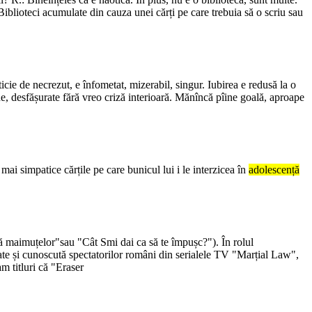
u. Biblioteci acumulate din cauza unei cărți pe care trebuia să o scriu sau
ticie de necrezut, e înfometat, mizerabil, singur. Iubirea e redusă la o
ue, desfășurate fără vreo criză interioară. Mănîncă pîine goală, aproape
a mai simpatice cărțile pe care bunicul lui i le interzicea în
adolescență
etă maimuțelor"sau "Cât Smi dai ca să te împușc?"). În rolul
ate și cunoscută spectatorilor români din serialele TV "Marțial Law",
m titluri că "Eraser