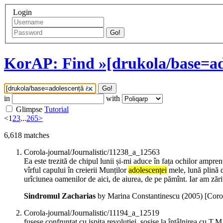
Login
Go!
KorAP: Find »[drukola/base=ad
Go!
in
with
Glimpse
Tutorial
<
1
2
3
...
265
>
6,618
matches
Corola-journal/Journalistic/11238_a_12563
Ea este trezită de chipul lunii și-mi aduce în fața ochilor ampren
vîrful capului în creierii Munților
adolescenței
mele, lună plină de
urîciunea oamenilor de aici, de aiurea, de pe pămînt. Iar am zări
Sindromul Zacharias
by Marina Constantinescu (
2005
)
[Coro
Corola-journal/Journalistic/11194_a_12519
fusese confruntat cu ispita revoluției, sosise la întâlnirea cu T.