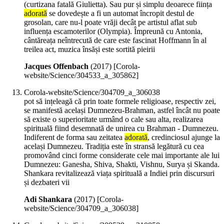
(curtizana fatală Giulietta). Sau pur și simplu deoarece ființa
adorată
se dovedește a fi un automat încropit destul de
grosolan, care nu-l poate vrăji decât pe artistul aflat sub
influența escamoterilor (Olympia). Împreună cu Antonia,
cântăreața neîntrecută de care este fascinat Hoffmann în al
treilea act, muzica însăși este sortită pieirii
Jacques Offenbach
(
2017
)
[Corola-
website/Science/304533_a_305862]
Corola-website/Science/304709_a_306038
pot să ințeleagă că prin toate formele religioase, respectiv zei,
se manifestă același Dumnezeu-Brahman, astfel încât nu poate
să existe o superioritate urmând o cale sau alta, realizarea
spirituală fiind desemnată de unirea cu Brahman - Dumnezeu.
Indiferent de forma sau zeitatea
adorată
, credinciosul ajunge la
același Dumnezeu. Tradiția este în stransă legătură cu cea
promovând cinci forme considerate cele mai importante ale lui
Dumnezeu: Ganesha, Shiva, Shakti, Vishnu, Surya și Skanda.
Shankara revitalizează viața spirituală a Indiei prin discursuri
și dezbateri vii
Adi Shankara
(
2017
)
[Corola-
website/Science/304709_a_306038]