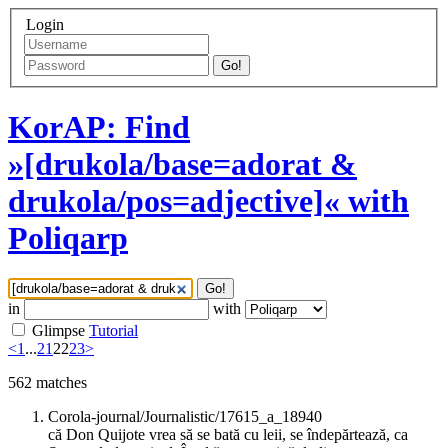
Login
Go!
KorAP: Find
»[drukola/base=adorat &
drukola/pos=adjective]« with
Poliqarp
Go!
in
with
Glimpse
Tutorial
<
1
...
21
22
23
>
562
matches
Corola-journal/Journalistic/17615_a_18940
că Don Quijote vrea să se bată cu leii, se îndepărtează, ca