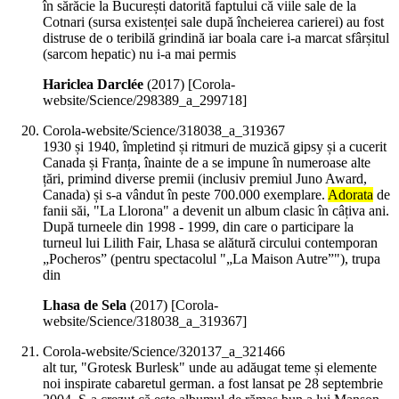
în sărăcie la București datorită faptului că viile sale de la
Cotnari (sursa existenței sale după încheierea carierei) au fost
distruse de o teribilă grindină iar boala care i-a marcat sfârșitul
(sarcom hepatic) nu i-a mai permis
Hariclea Darclée
(
2017
)
[Corola-
website/Science/298389_a_299718]
Corola-website/Science/318038_a_319367
1930 și 1940, împletind și ritmuri de muzică gipsy și a cucerit
Canada și Franța, înainte de a se impune în numeroase alte
țări, primind diverse premii (inclusiv premiul Juno Award,
Canada) și s-a vândut în peste 700.000 exemplare.
Adorata
de
fanii săi, "La Llorona" a devenit un album clasic în câțiva ani.
După turneele din 1998 - 1999, din care o participare la
turneul lui Lilith Fair, Lhasa se alătură circului contemporan
„Pocheros” (pentru spectacolul "„La Maison Autre”"), trupa
din
Lhasa de Sela
(
2017
)
[Corola-
website/Science/318038_a_319367]
Corola-website/Science/320137_a_321466
alt tur, "Grotesk Burlesk" unde au adăugat teme și elemente
noi inspirate cabaretul german. a fost lansat pe 28 septembrie