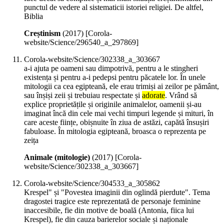
punctul de vedere al sistematicii istoriei religiei. De altfel,
Biblia
Creștinism
(
2017
)
[Corola-
website/Science/296540_a_297869]
Corola-website/Science/302338_a_303667
a-i ajuta pe oameni sau dimpotrivă, pentru a le stingheri
existența și pentru a-i pedepsi pentru păcatele lor. În unele
mitologii ca cea egipteană, ele erau trimiși ai zeilor pe pământ,
sau înșiși zeii și trebuiau respectate și
adorate
. Vrând să
explice proprietățile și originile animalelor, oamenii și-au
imaginat încă din cele mai vechi timpuri legende și mituri, în
care aceste ființe, obișnuite în ziua de astăzi, capătă însușiri
fabuloase. În mitologia egipteană, broasca o reprezenta pe
zeița
Animale (mitologie)
(
2017
)
[Corola-
website/Science/302338_a_303667]
Corola-website/Science/304533_a_305862
Krespel" și "Povestea imaginii din oglindă pierdute". Tema
dragostei tragice este reprezentată de personaje feminine
inaccesibile, fie din motive de boală (Antonia, fiica lui
Krespel), fie din cauza barierelor sociale și naționale