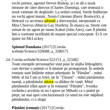
vechi prieten, agentul Steven Bishop, și i se dă o nouă
misiune de către director (Charles Durning), care testează o
nouă varietate de deghizări. La sediul central, Steele întâlnește
un vechi agent inamic, Norm Coleman (Barry Bostwick), și
flirtează cu secretara
adorată
a directorului, menționată ca
Miss Cheevus (Marcia Gay Harden). În munca sa, Steele este
asistat de un agent pe nume Kabul (John Ales), care îl plimbă
într-o varietate nesfârșită de mașini special concepute. Ei îi cer
ajutor lui McLuckey
Spionul Dandana
(
2017
)
[Corola-
website/Science/326688_a_328017]
Corola-website/Science/322153_a_323482
Toate energiile personajelor sunt puse în slujba îmbogățirii,
care devine o patimă ce îi mistuie pe protagoniști. În ambele
romane sunt întâlnite mituri arhetipale: în "Pământ" - mitul
biblic al lui Cain și Abel, iar în "Țăranii" - mitul pământului-
mamă, a pământului
adorat
ca dătător de viață. Mitul
pământului sfânt apare și în romanul "Pământ", Ivonika
cerându-i acestuia să nu-l apese pe Mihailo ca o piatră pe
piept, iar mai apoi concluzionează că omul nu este stăpânul
pământului, ci o slugă
Pământ (roman)
(
2017
)
[Corola-