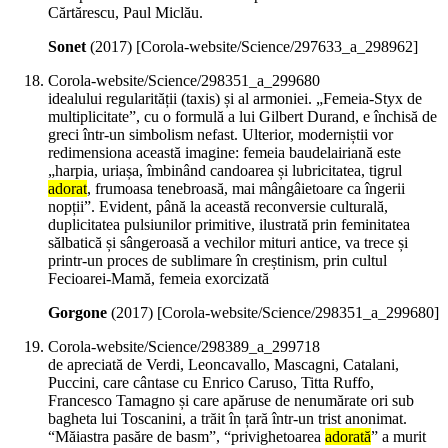
Cărtărescu, Paul Miclău.
Sonet
(
2017
)
[Corola-website/Science/297633_a_298962]
Corola-website/Science/298351_a_299680
idealului regularității (taxis) și al armoniei. „Femeia-Styx de
multiplicitate”, cu o formulă a lui Gilbert Durand, e închisă de
greci într-un simbolism nefast. Ulterior, moderniștii vor
redimensiona această imagine: femeia baudelairiană este
„harpia, uriașa, îmbinând candoarea și lubricitatea, tigrul
adorat
, frumoasa tenebroasă, mai mângâietoare ca îngerii
nopții”. Evident, până la această reconversie culturală,
duplicitatea pulsiunilor primitive, ilustrată prin feminitatea
sălbatică și sângeroasă a vechilor mituri antice, va trece și
printr-un proces de sublimare în creștinism, prin cultul
Fecioarei-Mamă, femeia exorcizată
Gorgone
(
2017
)
[Corola-website/Science/298351_a_299680]
Corola-website/Science/298389_a_299718
de apreciată de Verdi, Leoncavallo, Mascagni, Catalani,
Puccini, care cântase cu Enrico Caruso, Titta Ruffo,
Francesco Tamagno și care apăruse de nenumărate ori sub
bagheta lui Toscanini, a trăit în țară într-un trist anonimat.
“Măiastra pasăre de basm”, “privighetoarea
adorată
” a murit