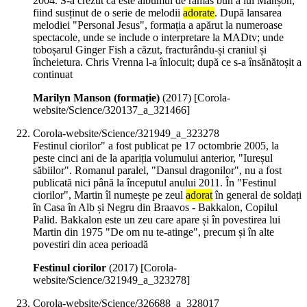
2004. S-a crezut că este albumul de rămas bun a lui Manșon,
fiind susținut de o serie de melodii
adorate
. După lansarea
melodiei "Personal Jesus", formația a apărut la numeroase
spectacole, unde se include o interpretare la MADtv; unde
toboșarul Ginger Fish a căzut, fracturându-și craniul și
încheietura. Chris Vrenna l-a înlocuit; după ce s-a însănătoșit a
continuat
Marilyn Manson (formație)
(
2017
)
[Corola-
website/Science/320137_a_321466]
Corola-website/Science/321949_a_323278
Festinul ciorilor" a fost publicat pe 17 octombrie 2005, la
peste cinci ani de la apariția volumului anterior, "Iureșul
săbiilor". Romanul paralel, "Dansul dragonilor", nu a fost
publicată nici până la începutul anului 2011. În "Festinul
ciorilor", Martin îl numește pe zeul
adorat
în general de soldați
în Casa în Alb și Negru din Braavos - Bakkalon, Copilul
Palid. Bakkalon este un zeu care apare și în povestirea lui
Martin din 1975 "De om nu te-atinge", precum și în alte
povestiri din acea perioadă
Festinul ciorilor
(
2017
)
[Corola-
website/Science/321949_a_323278]
Corola-website/Science/326688_a_328017