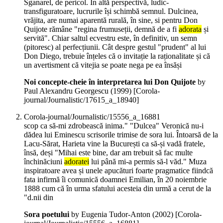
Sganarel, de pericol. În altă perspectivă, ludic-
transfiguratoare, lucrurile își schimbă semnul. Dulcinea,
vrăjita, are numai aparentă rurală, în sine, si pentru Don
Quijote rămâne "regina frumuseții, demnă de a fi
adorata
și
servită". Chiar saltul ecvestru este, în definitiv, un semn
(pitoresc) al perfecțiunii. Cât despre gestul "prudent" al lui
Don Diego, trebuie înțeles că o invitație la raționalitate și că
un avertisment că vitejia se poate nega pe ea însăși
Noi concepte-cheie în interpretarea lui Don Quijote
by
Paul Alexandru Georgescu (
1999
)
[Corola-
journal/Journalistic/17615_a_18940]
Corola-journal/Journalistic/15556_a_16881
scop ca să-mi zdrobească inima." "Dulcea" Veronică nu-i
dădea lui Eminescu scrisorile trimise de sora lui. Întoarsă de la
Lacu-Sărat, Harieta vine la București ca să-și vadă fratele,
însă, deși "Mihai este bine, dar am trebuit să fac multe
închinăciuni
adoratei
lui până mi-a permis să-l văd." Muza
inspiratoare avea și unele apucături foarte pragmatice fiindcă
fata infirmă îi comunică doamnei Emilian, în 20 noiembrie
1888 cum că în urma sfatului acesteia din urmă a cerut de la
"d.nii din
Sora poetului
by Eugenia Tudor-Anton (
2002
)
[Corola-