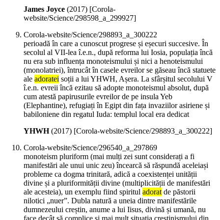
James Joyce
(
2017
)
[Corola-
website/Science/298598_a_299927]
Corola-website/Science/298893_a_300222
perioadă în care a cunoscut progrese și eșecuri succesive. În
secolul al VII-lea î.e.n., după reforma lui Iosia, populația încă
nu era sub influența monoteismului și nici a henoteismului
(monolatriei), întrucât în casele evreilor se găseau încă statuete
ale
adoratei
soții a lui YHWH, Așera. La sfârșitul secolului V
î.e.n. evreii încă ezitau să adopte monoteismul absolut, după
cum atestă papirusurile evreilor de pe insula Yeb
(Elephantine), refugiați în Egipt din fața invaziilor asiriene și
babiloniene din regatul Iuda: templul local era dedicat
YHWH
(
2017
)
[Corola-website/Science/298893_a_300222]
Corola-website/Science/296540_a_297869
monoteism pluriform (mai mulți zei sunt considerați a fi
manifestări ale unui unic zeu) încearcă să răspundă aceleiași
probleme ca dogma trinitară, adică a coexistenței unității
divine și a pluriformității divine (multiplicității de manifestări
ale acesteia), un exemplu fiind spiritul
adorat
de păstorii
nilotici „nuer”. Dubla natură a uneia dintre manifestările
dumnezeului creștin, anume a lui Iisus, divină și umană, nu
face decât să complice și mai mult situația creștinismului din