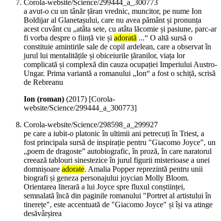
Corola-website/Science/299444_a_300773
a avut-o cu un tânăr țăran vrednic, muncitor, pe nume Ion
Boldijar al Glanetașului, care nu avea pământ și pronunța
acest cuvânt cu „atâta sete, cu atâta lăcomie și pasiune, parc-ar
fi vorba despre o ființă vie și
adorată
...“ O altă sursă o
constituie amintirile sale de copil ardelean, care a observat în
jurul lui mentalitățile și obiceiurile țăranilor, viața lor
complicată și complexă din cauza ocupației Imperiului Austro-
Ungar. Prima variantă a romanului „Ion“ a fost o schiță, scrisă
de Rebreanu
Ion (roman)
(
2017
)
[Corola-
website/Science/299444_a_300773]
Corola-website/Science/298598_a_299927
pe care a iubit-o platonic în ultimii ani petrecuți în Triest, a
fost principala sursă de inspirație pentru "Giacomo Joyce", un
„poem de dragoste” autobiografic, în proză, în care naratorul
creează tablouri sinestezice în jurul figurii misterioase a unei
domnișoare
adorate
. Amalia Popper reprezintă pentru unii
biografi și geneza personajului joycian Molly Bloom.
Orientarea literară a lui Joyce spre fluxul conștiinței,
semnalată încă din paginile romanului "Portret al artistului în
tinerețe", este accentuată de "Giacomo Joyce" și își va atinge
desăvârșirea