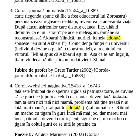
journal/Journalistic/15556_a_16881]
Corola-journal/Journalistic/15564_a_16889
carte (legenda spune că Ilie a fost educatorul lui Zoroastru)
personalizează regăsirea realității, revenirea la adevărata viață.
După atacul asirienilor care distrug cetatea, Ilie, uitând
definitiv că e un "străin" pe acele meleaguri, rămâne să
reconstruiască Akbarul (fiindcă, murind, femeia
adorată
spusese "eu sunt Akbarul"). Coincidența ființei cu universul
(individul devine o piatră a Construcției), a trecutului cu
viitorul. "Mi-ai spus că Akbarul ești tu. Așa că te-am îngrijit,
ți-am vindecat rănile și te-am redat vieții. Și mai
Iubire de profet
by Grete Tartler (
2002
)
[Corola-
journal/Journalistic/15564_a_16889]
Corola-website/Imaginative/15418_a_16743
tată este îmbibat de o spermă rigidă și pătrunzătoare, se cuvine
să se practice jupuirea celui ce ar putea deveni tată. ta-ta-ta-
tam ta-ram nici tată nici mamă, problema mă ține trează n-ai
tată, n-ai mamă, n-ai patrie
adorată
. (n)-ai numai sex. Ritmul,
un macho cu țigara în gură Încă mă mai joc, dar mereu mai
încet, ritmul a devenit cronic, lent, sigur pe el, un macho cu
țigara în colțul gurii ce se uită la putaine ca
Poezie
by Angela Marinescu (
2002
)
[Corola-