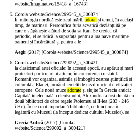
website/Imaginative/15418_a_16743]
Corola-website/Science/299545_a_300874
În mitologia nordică este zeul mării,
adorat
și temut, în același
timp, de marinari. Personifica furia acvatică dezlănțuită pe
care o stăpânește alături de soția sa Ran. Se credea că
periodic, el se ridică la suprafață pentru a lua nave maritime
oameni și încărcătură și pentru a le
Aegir
(
2017
)
[Corola-website/Science/299545_a_300874]
Corola-website/Science/299092_a_300421
la clasicismul artei oficiale; în aceeași epocă, au apărut și mari
protectori particulari ai artelor, în concurența cu statul.
Romanii vor organiza, asimila și îmbogăți zestrea științifică și
culturală a Eladei, turnând temelii de nezdruncinat civilizației
europene. Cele nouă muze
adorate
și slujite în Grecia antică:
Capitală intelectuală a elenismului, Alexandria a fost dotată cu
două biblioteci de către regele Ptolemeu al II-lea (283 - 246
î.Hr.). În cea mai importantă bibliotecă, ce funcționa în
legătură cu Muzeul (la început dedicat cultului Muzelor), se
Grecia Antică
(
2017
)
[Corola-
website/Science/299092_a_300421]