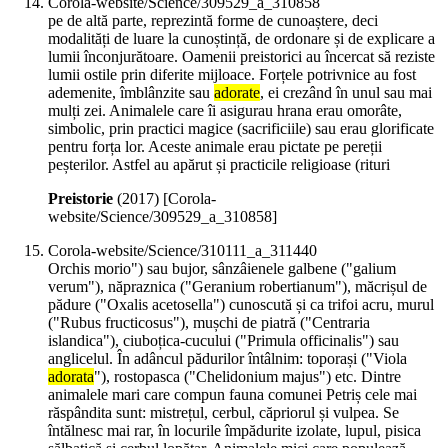
Corola-website/Science/309529_a_310858
pe de altă parte, reprezintă forme de cunoaștere, deci
modalități de luare la cunoștință, de ordonare și de explicare a
lumii înconjurătoare. Oamenii preistorici au încercat să reziste
lumii ostile prin diferite mijloace. Forțele potrivnice au fost
ademenite, îmblânzite sau
adorate
, ei crezând în unul sau mai
mulți zei. Animalele care îi asigurau hrana erau omorâte,
simbolic, prin practici magice (sacrificiile) sau erau glorificate
pentru forța lor. Aceste animale erau pictate pe pereții
peșterilor. Astfel au apărut și practicile religioase (rituri
Preistorie
(
2017
)
[Corola-
website/Science/309529_a_310858]
Corola-website/Science/310111_a_311440
Orchis morio") sau bujor, sânzâienele galbene ("galium
verum"), năpraznica ("Geranium robertianum"), măcrișul de
pădure ("Oxalis acetosella") cunoscută și ca trifoi acru, murul
("Rubus fructicosus"), mușchi de piatră ("Centraria
islandica"), ciuboțica-cucului ("Primula officinalis") sau
anglicelul. În adâncul pădurilor întâlnim: toporași ("Viola
adorata
"), rostopasca ("Chelidonium majus") etc. Dintre
animalele mari care compun fauna comunei Petriș cele mai
răspândita sunt: mistrețul, cerbul, căpriorul și vulpea. Se
întălnesc mai rar, în locurile împădurite izolate, lupul, pisica