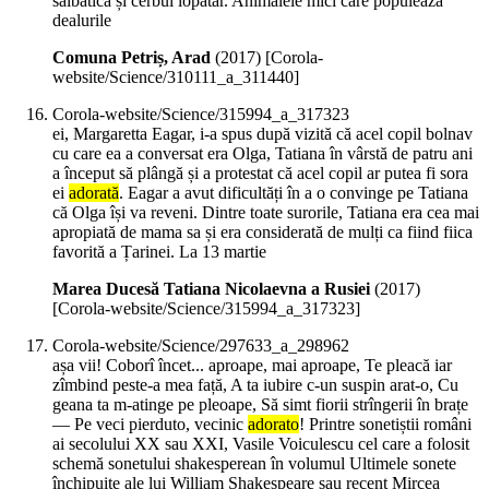
sălbatică și cerbul lopătar. Animalele mici care populează
dealurile
Comuna Petriș, Arad
(
2017
)
[Corola-
website/Science/310111_a_311440]
Corola-website/Science/315994_a_317323
ei, Margaretta Eagar, i-a spus după vizită că acel copil bolnav
cu care ea a conversat era Olga, Tatiana în vârstă de patru ani
a început să plângă și a protestat că acel copil ar putea fi sora
ei
adorată
. Eagar a avut dificultăți în a o convinge pe Tatiana
că Olga își va reveni. Dintre toate surorile, Tatiana era cea mai
apropiată de mama sa și era considerată de mulți ca fiind fiica
favorită a Țarinei. La 13 martie
Marea Ducesă Tatiana Nicolaevna a Rusiei
(
2017
)
[Corola-website/Science/315994_a_317323]
Corola-website/Science/297633_a_298962
așa vii! Coborî încet... aproape, mai aproape, Te pleacă iar
zîmbind peste-a mea față, A ta iubire c-un suspin arat-o, Cu
geana ta m-atinge pe pleoape, Să simt fiorii strîngerii în brațe
— Pe veci pierduto, vecinic
adorato
! Printre sonetiștii români
ai secolului XX sau XXI, Vasile Voiculescu cel care a folosit
schemă sonetului shakesperean în volumul Ultimele sonete
închipuite ale lui William Shakespeare sau recent Mircea