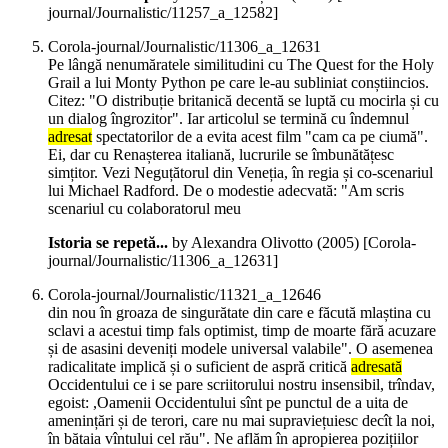
journal/Journalistic/11257_a_12582]
Corola-journal/Journalistic/11306_a_12631
Pe lângă nenumăratele similitudini cu The Quest for the Holy
Grail a lui Monty Python pe care le-au subliniat conștiincios.
Citez: "O distribuție britanică decentă se luptă cu mocirla și cu
un dialog îngrozitor". Iar articolul se termină cu îndemnul
adresat
spectatorilor de a evita acest film "cam ca pe ciumă".
Ei, dar cu Renașterea italiană, lucrurile se îmbunătățesc
simțitor. Vezi Neguțătorul din Veneția, în regia și co-scenariul
lui Michael Radford. De o modestie adecvată: "Am scris
scenariul cu colaboratorul meu
Istoria se repetă...
by Alexandra Olivotto (
2005
)
[Corola-
journal/Journalistic/11306_a_12631]
Corola-journal/Journalistic/11321_a_12646
din nou în groaza de singurătate din care e făcută mlaștina cu
sclavi a acestui timp fals optimist, timp de moarte fără acuzare
și de asasini deveniți modele universal valabile". O asemenea
radicalitate implică și o suficient de aspră critică
adresată
Occidentului ce i se pare scriitorului nostru insensibil, trîndav,
egoist: ,Oamenii Occidentului sînt pe punctul de a uita de
amenințări și de terori, care nu mai supraviețuiesc decît la noi,
în bătaia vîntului cel rău". Ne aflăm în apropierea pozițiilor