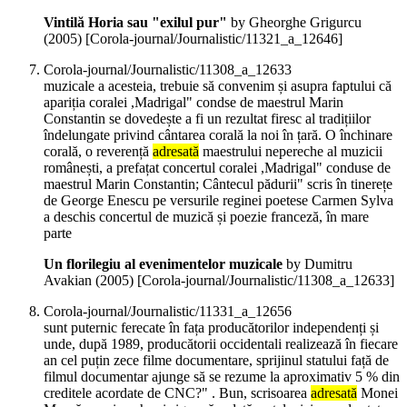
Vintilă Horia sau "exilul pur"
by Gheorghe Grigurcu
(
2005
)
[Corola-journal/Journalistic/11321_a_12646]
Corola-journal/Journalistic/11308_a_12633
muzicale a acesteia, trebuie să convenim și asupra faptului că
apariția coralei ,Madrigal" condse de maestrul Marin
Constantin se dovedește a fi un rezultat firesc al tradițiilor
îndelungate privind cântarea corală la noi în țară. O închinare
corală, o reverență
adresată
maestrului nepereche al muzicii
românești, a prefațat concertul coralei ,Madrigal" conduse de
maestrul Marin Constantin; Cântecul pădurii" scris în tinerețe
de George Enescu pe versurile reginei poetese Carmen Sylva
a deschis concertul de muzică și poezie franceză, în mare
parte
Un florilegiu al evenimentelor muzicale
by Dumitru
Avakian (
2005
)
[Corola-journal/Journalistic/11308_a_12633]
Corola-journal/Journalistic/11331_a_12656
sunt puternic ferecate în fața producătorilor independenți și
unde, după 1989, producătorii occidentali realizează în fiecare
an cel puțin zece filme documentare, sprijinul statului față de
filmul documentar ajunge să se rezume la aproximativ 5 % din
creditele acordate de CNC?" . Bun, scrisoarea
adresată
Monei