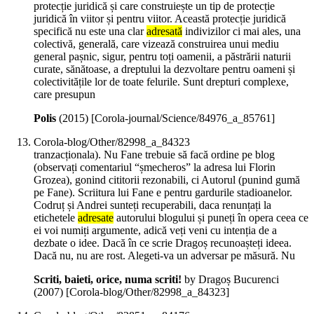
protecție juridică și care construiește un tip de protecție
juridică în viitor și pentru viitor. Această protecție juridică
specifică nu este una clar
adresată
indivizilor ci mai ales, una
colectivă, generală, care vizează construirea unui mediu
general pașnic, sigur, pentru toți oamenii, a păstrării naturii
curate, sănătoase, a dreptului la dezvoltare pentru oameni și
colectivitățile lor de toate felurile. Sunt drepturi complexe,
care presupun
Polis
(
2015
)
[Corola-journal/Science/84976_a_85761]
Corola-blog/Other/82998_a_84323
tranzacționala). Nu Fane trebuie să facă ordine pe blog
(observați comentariul “șmecheros” la adresa lui Florin
Grozea), gonind cititorii rezonabili, ci Autorul (punind gumă
pe Fane). Scriitura lui Fane e pentru gardurile stadioanelor.
Codruț și Andrei sunteți recuperabili, daca renunțați la
etichetele
adresate
autorului blogului și puneți în opera ceea ce
ei voi numiți argumente, adică veți veni cu intenția de a
dezbate o idee. Dacă în ce scrie Dragoș recunoașteți ideea.
Dacă nu, nu are rost. Alegeti-va un adversar pe măsură. Nu
Scriti, baieti, orice, numa scriti!
by Dragoș Bucurenci
(
2007
)
[Corola-blog/Other/82998_a_84323]