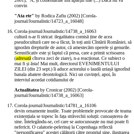
2001); "A, și comentariile îmi aparțin mie (...) Dacă nu vă
convin
"Ata ete"
by Rodica Zafiu (
2002
)
[Corola-
journal/Journalistic/14723_a_16048]
Corola-journal/Journalistic/14738_a_16063
cultură n-ar fi stricat: ilegalitatea comisă ține de acea
pseudocultură care ne-a făcut, în toți anii Cîntării României, să
ignorăm drepturile de autor, că amestecăm operele și genurile.
Semnificativ este și faptul că presa, care a primit scrisoarea
(
adresată
cîtorva zeci de ziare), n-a reacționat. Ce subiect o
mai fi și ăsta! Mai mult, directorul EVENIMENTULUI
ZILEI (din 23 sept.) îi aduce actorului o laudă uriașă ignorînd
banala abatere deontologică. Nici un cuvințel, apoi, în
interviul acordat cotidianului de
Actualitatea
by Cronicar (
2002
)
[Corola-
journal/Journalistic/14738_a_16063]
Corola-journal/Journalistic/14781_a_16106
devin ornamente inutile. Toate problemele provocate de teama
existențiala se topesc în fața străvechii soluții: cunoașterea de
sine. Întelegându-se, cel care se autocunoaște nu mai poate fi
nefericit. O calatorie-pelerinaj la Copenhaga reflectă
"personificarea" acestei călătorii către propriul sine, ilustrarea