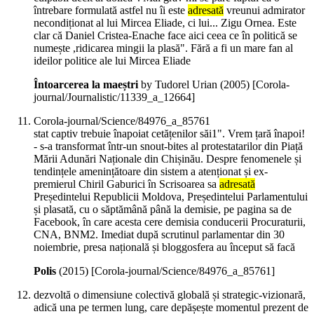
întrebare formulată astfel nu îi este
adresată
vreunui admirator
necondiționat al lui Mircea Eliade, ci lui... Zigu Ornea. Este
clar că Daniel Cristea-Enache face aici ceea ce în politică se
numește ,ridicarea mingii la plasă". Fără a fi un mare fan al
ideilor politice ale lui Mircea Eliade
Întoarcerea la maeștri
by Tudorel Urian (
2005
)
[Corola-
journal/Journalistic/11339_a_12664]
Corola-journal/Science/84976_a_85761
stat captiv trebuie înapoiat cetățenilor săi1". Vrem țară înapoi!
- s-a transformat într-un snout-bites al protestatarilor din Piață
Mării Adunări Naționale din Chișinău. Despre fenomenele și
tendințele amenințătoare din sistem a atenționat și ex-
premierul Chiril Gaburici în Scrisoarea sa
adresată
Președintelui Republicii Moldova, Președintelui Parlamentului
și plasată, cu o săptămână până la demisie, pe pagina sa de
Facebook, în care acesta cere demisia conducerii Procuraturii,
CNA, BNM2. Imediat după scrutinul parlamentar din 30
noiembrie, presa națională și bloggosfera au început să facă
Polis
(
2015
)
[Corola-journal/Science/84976_a_85761]
dezvoltă o dimensiune colectivă globală și strategic-vizionară,
adică una pe termen lung, care depășește momentul prezent de