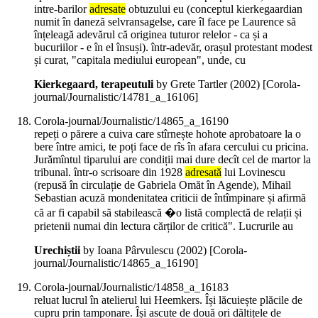
intre-barilor
adresate
obtuzului eu (conceptul kierkegaardian
numit în daneză selvransagelse, care îl face pe Laurence să
înțeleagă adevărul că originea tuturor relelor - ca și a
bucuriilor - e în el însuși). într-adevăr, orașul protestant modest
și curat, "capitala mediului european", unde, cu
Kierkegaard, terapeutuli
by Grete Tartler (
2002
)
[Corola-
journal/Journalistic/14781_a_16106]
Corola-journal/Journalistic/14865_a_16190
repeți o părere a cuiva care stîrnește hohote aprobatoare la o
bere între amici, te poți face de rîs în afara cercului cu pricina.
Jurămîntul tiparului are condiții mai dure decît cel de martor la
tribunal. într-o scrisoare din 1928
adresată
lui Lovinescu
(repusă în circulație de Gabriela Omăt în Agende), Mihail
Sebastian acuză mondenitatea criticii de întîmpinare și afirmă
că ar fi capabil să stabilească �o listă complectă de relații și
prietenii numai din lectura cărților de critică". Lucrurile au
Urechiștii
by Ioana Pârvulescu (
2002
)
[Corola-
journal/Journalistic/14865_a_16190]
Corola-journal/Journalistic/14858_a_16183
reluat lucrul în atelierul lui Heemkers. Își lăcuiește plăcile de
cupru prin tamponare. Își ascute de două ori dăltițele de