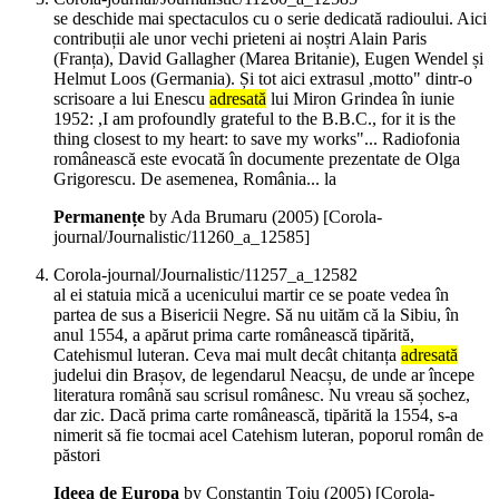
se deschide mai spectaculos cu o serie dedicată radioului. Aici
contribuții ale unor vechi prieteni ai noștri Alain Paris
(Franța), David Gallagher (Marea Britanie), Eugen Wendel și
Helmut Loos (Germania). Și tot aici extrasul ,motto" dintr-o
scrisoare a lui Enescu
adresată
lui Miron Grindea în iunie
1952: ,I am profoundly grateful to the B.B.C., for it is the
thing closest to my heart: to save my works"... Radiofonia
românească este evocată în documente prezentate de Olga
Grigorescu. De asemenea, România... la
Permanențe
by Ada Brumaru (
2005
)
[Corola-
journal/Journalistic/11260_a_12585]
Corola-journal/Journalistic/11257_a_12582
al ei statuia mică a ucenicului martir ce se poate vedea în
partea de sus a Bisericii Negre. Să nu uităm că la Sibiu, în
anul 1554, a apărut prima carte românească tipărită,
Catehismul luteran. Ceva mai mult decât chitanța
adresată
judelui din Brașov, de legendarul Neacșu, de unde ar începe
literatura română sau scrisul românesc. Nu vreau să șochez,
dar zic. Dacă prima carte românească, tipărită la 1554, s-a
nimerit să fie tocmai acel Catehism luteran, poporul român de
păstori
Ideea de Europa
by Constantin Țoiu (
2005
)
[Corola-