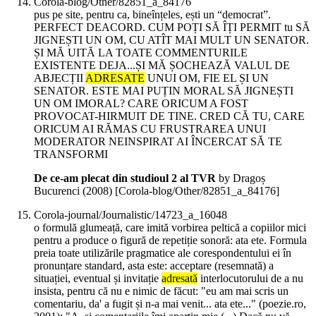
Corola-blog/Other/82851_a_84176
pus pe site, pentru ca, bineînțeles, ești un “democrat”.
PERFECT DEACORD. CUM POȚI SĂ ÎȚI PERMIT tu SĂ
JIGNEȘTI UN OM, CU ATÎT MAI MULT UN SENATOR.
ȘI MĂ UITĂ LA TOATE COMMENTURILE
EXISTENTE DEJA...ȘI MĂ ȘOCHEAZĂ VALUL DE
ABJECȚII
ADRESATE
UNUI OM, FIE EL ȘI UN
SENATOR. ESTE MAI PUȚIN MORAL SĂ JIGNEȘTI
UN OM IMORAL? CARE ORICUM A FOST
PROVOCAT-HIRMUIT DE TINE. CRED CĂ TU, CARE
ORICUM AI RĂMAS CU FRUSTRAREA UNUI
MODERATOR NEINSPIRAT AI ÎNCERCAT SĂ TE
TRANSFORMI
De ce-am plecat din studioul 2 al TVR
by Dragoș
Bucurenci (
2008
)
[Corola-blog/Other/82851_a_84176]
Corola-journal/Journalistic/14723_a_16048
o formulă glumeață, care imită vorbirea peltică a copiilor mici
pentru a produce o figură de repetiție sonoră: ata ete. Formula
preia toate utilizările pragmatice ale corespondentului ei în
pronunțare standard, asta este: acceptare (resemnată) a
situației, eventual și invitație
adresată
interlocutorului de a nu
insista, pentru că nu e nimic de făcut: "eu am mai scris un
comentariu, da' a fugit și n-a mai venit... ata ete..." (poezie.ro,