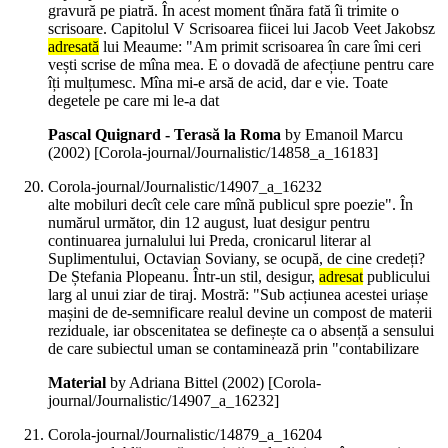
gravură pe piatră. În acest moment tînăra fată îi trimite o
scrisoare. Capitolul V Scrisoarea fiicei lui Jacob Veet Jakobsz
adresată
lui Meaume: "Am primit scrisoarea în care îmi ceri
vești scrise de mîna mea. E o dovadă de afecțiune pentru care
îți mulțumesc. Mîna mi-e arsă de acid, dar e vie. Toate
degetele pe care mi le-a dat
Pascal Quignard - Terasă la Roma
by Emanoil Marcu
(
2002
)
[Corola-journal/Journalistic/14858_a_16183]
Corola-journal/Journalistic/14907_a_16232
alte mobiluri decît cele care mînă publicul spre poezie". În
numărul următor, din 12 august, luat desigur pentru
continuarea jurnalului lui Preda, cronicarul literar al
Suplimentului, Octavian Soviany, se ocupă, de cine credeți?
De Ștefania Plopeanu. Într-un stil, desigur,
adresat
publicului
larg al unui ziar de tiraj. Mostră: "Sub acțiunea acestei uriașe
mașini de de-semnificare realul devine un compost de materii
reziduale, iar obscenitatea se definește ca o absență a sensului
de care subiectul uman se contaminează prin "contabilizare
Material
by Adriana Bittel (
2002
)
[Corola-
journal/Journalistic/14907_a_16232]
Corola-journal/Journalistic/14879_a_16204