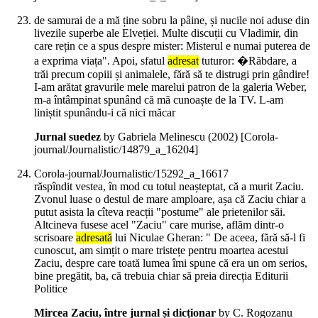
de samurai de a mă ține sobru la pâine, și nucile noi aduse din
livezile superbe ale Elveției. Multe discuții cu Vladimir, din
care rețin ce a spus despre mister: Misterul e numai puterea de
a exprima viața". Apoi, sfatul
adresat
tuturor: �Răbdare, a
trăi precum copiii și animalele, fără să te distrugi prin gândire!
I-am arătat gravurile mele marelui patron de la galeria Weber,
m-a întâmpinat spunând că mă cunoaște de la TV. L-am
liniștit spunându-i că nici măcar
Jurnal suedez
by Gabriela Melinescu (
2002
)
[Corola-
journal/Journalistic/14879_a_16204]
Corola-journal/Journalistic/15292_a_16617
răspîndit vestea, în mod cu totul neașteptat, că a murit Zaciu.
Zvonul luase o destul de mare amploare, așa că Zaciu chiar a
putut asista la cîteva reacții "postume" ale prietenilor săi.
Altcineva fusese acel "Zaciu" care murise, aflăm dintr-o
scrisoare
adresată
lui Niculae Gheran: " De aceea, fără să-l fi
cunoscut, am simțit o mare tristețe pentru moartea acestui
Zaciu, despre care toată lumea îmi spune că era un om serios,
bine pregătit, ba, că trebuia chiar să preia direcția Editurii
Politice
Mircea Zaciu, între jurnal și dicționar
by C. Rogozanu