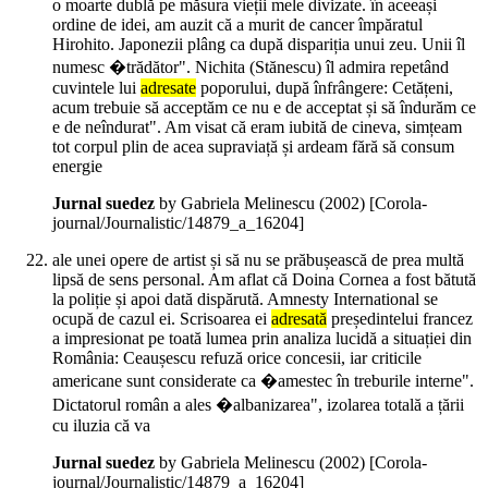
o moarte dublă pe măsura vieții mele divizate. în aceeași
ordine de idei, am auzit că a murit de cancer împăratul
Hirohito. Japonezii plâng ca după dispariția unui zeu. Unii îl
numesc �trădător". Nichita (Stănescu) îl admira repetând
cuvintele lui
adresate
poporului, după înfrângere: Cetățeni,
acum trebuie să acceptăm ce nu e de acceptat și să îndurăm ce
e de neîndurat". Am visat că eram iubită de cineva, simțeam
tot corpul plin de acea supraviață și ardeam fără să consum
energie
Jurnal suedez
by Gabriela Melinescu (
2002
)
[Corola-
journal/Journalistic/14879_a_16204]
ale unei opere de artist și să nu se prăbușească de prea multă
lipsă de sens personal. Am aflat că Doina Cornea a fost bătută
la poliție și apoi dată dispărută. Amnesty International se
ocupă de cazul ei. Scrisoarea ei
adresată
președintelui francez
a impresionat pe toată lumea prin analiza lucidă a situației din
România: Ceaușescu refuză orice concesii, iar criticile
americane sunt considerate ca �amestec în treburile interne".
Dictatorul român a ales �albanizarea", izolarea totală a țării
cu iluzia că va
Jurnal suedez
by Gabriela Melinescu (
2002
)
[Corola-
journal/Journalistic/14879_a_16204]