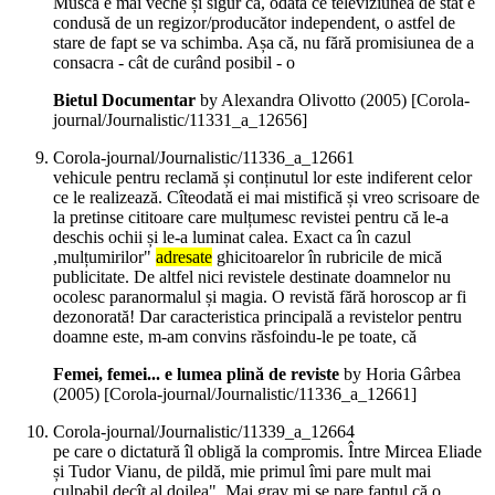
Muscă e mai veche și sigur că, odată ce televiziunea de stat e
condusă de un regizor/producător independent, o astfel de
stare de fapt se va schimba. Așa că, nu fără promisiunea de a
consacra - cât de curând posibil - o
Bietul Documentar
by Alexandra Olivotto (
2005
)
[Corola-
journal/Journalistic/11331_a_12656]
Corola-journal/Journalistic/11336_a_12661
vehicule pentru reclamă și conținutul lor este indiferent celor
ce le realizează. Cîteodată ei mai mistifică și vreo scrisoare de
la pretinse cititoare care mulțumesc revistei pentru că le-a
deschis ochii și le-a luminat calea. Exact ca în cazul
,mulțumirilor"
adresate
ghicitoarelor în rubricile de mică
publicitate. De altfel nici revistele destinate doamnelor nu
ocolesc paranormalul și magia. O revistă fără horoscop ar fi
dezonorată! Dar caracteristica principală a revistelor pentru
doamne este, m-am convins răsfoindu-le pe toate, că
Femei, femei... e lumea plină de reviste
by Horia Gârbea
(
2005
)
[Corola-journal/Journalistic/11336_a_12661]
Corola-journal/Journalistic/11339_a_12664
pe care o dictatură îl obligă la compromis. Între Mircea Eliade
și Tudor Vianu, de pildă, mie primul îmi pare mult mai
culpabil decît al doilea". Mai grav mi se pare faptul că o