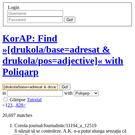
Login
Go!
KorAP: Find
»[drukola/base=adresat &
drukola/pos=adjective]« with
Poliqarp
Go!
in
with
Glimpse
Tutorial
<
1
2
3
...
828
>
20,697
matches
Corola-journal/Journalistic/11194_a_12519
fi năzuit să se controleze. A.K. n-a putut alunga senzația că