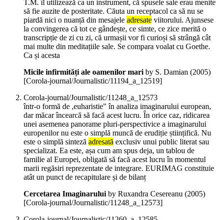
T.M. îl utilizează ca un instrument, că spusele sale erau menite
să fie auzite de posteritate. Căuta un receptacol ca să nu se
piardă nici o nuanță din mesajele
adresate
viitorului. Ajunsese
la convingerea că tot ce gândește, ce simte, ce zice merită o
transcripție de zi cu zi, că urmașii vor fi curioși să strângă cât
mai multe din meditațiile sale. Se compara voalat cu Goethe.
Ca și acesta
Micile infirmități ale oamenilor mari
by S. Damian (
2005
)
[Corola-journal/Journalistic/11194_a_12519]
Corola-journal/Journalistic/11248_a_12573
într-o formă de ,euharistie" în analiza imaginarului european,
dar măcar încearcă să facă acest lucru. În orice caz, ridicarea
unei asemenea panorame pluri-perspectivice a imaginarului
europenilor nu este o simplă muncă de erudiție științifică. Nu
este o simplă sinteză
adresată
exclusiv unui public literat sau
specializat. Ea este, așa cum am spus deja, un tablou de
familie al Europei, obligată să facă acest lucru în momentul
marii regăsiri reprezentate de integrare. EURIMAG constituie
atât un punct de recapitulare și de bilanț
Cercetarea Imaginarului
by Ruxandra Cesereanu (
2005
)
[Corola-journal/Journalistic/11248_a_12573]
Corola-journal/Journalistic/11260_a_12585