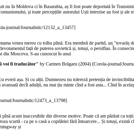
uit nu în Moldova ci în Basarabia, aș fi fost poate deportată în Transnistr
omunismului, și toate percepțiile autorului Ușii interzise au fost și ale m
ola-journal/Journalistic/12132_a_13457]
 mama venea mereu cu tolba plină. Era membră de partid, un "tovarăș de
evotamentul față de puterea sovietică și, totuși, o persiflau. În conseci
oi din Moscova. S-au cunoscut în anul
ă voi fi traducător"
by Carmen Brăgaru (
2004
)
[Corola-journal/Journ
evreii așa. Și cu alții. Dumnezeu nu tolereză pretenția de invincibilitat
i avansată decît adulții, nu mai țiu minte cînd a fost asta... Cînd în acelaș
ournal/Journalistic/12473_a_13798]
pînă acum inaccesibile din diverse motive. Poate că am părăsit cu toții i
proza scurtă - ca pe o casă a copilăriei fără întoarcere... Și totuși, exist
Hemingway și