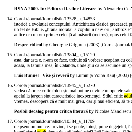
RSNA 2009. In: Editura Destine Literare
by Alexandru Cetă
Corola-journal/Journalistic/13528_a_14853
istorică a evoluției conceptului. Antichitatea clasică grecească p
un fel de Biblie, „hrană morală” a copilului naiv ori „ambrozie”
antice era un om prin excelență al măsurii (metros), opus celui f
Despre ridicol
by Gheorghe Grigurcu (
2003
)
[Corola-journal/
Corola-journal/Journalistic/13804_a_15129
asta, dar asta e, n-am ce face, trebuie să vorbesc neapărat cu co
acasă, la familia mea, în Calanda, unde știu că se ascunde un spec
Luis Buñuel - Vise și reverii
by Luminița Voina-Răuț (
2003
)
[
Corola-journal/Journalistic/13945_a_15270
vedea că orice critic folosește mai puține cuvinte în operele sale
apelul la jargon sînt caracteristice inexperienței. Stilul critic
adul
vremea, descoperă că e mult mai greu, dar și mai eficient, să te 
Posibil decalog pentru critica literară
by Nicolae Manolescu 
Corola-journal/Journalistic/10384_a_11709
de pseudonimul ce-i revine, i se poate, totuși, pune degețelul, în
beneficiarul
adult
demn de anii bebelușiei? Iată întrebarea. Ofițer