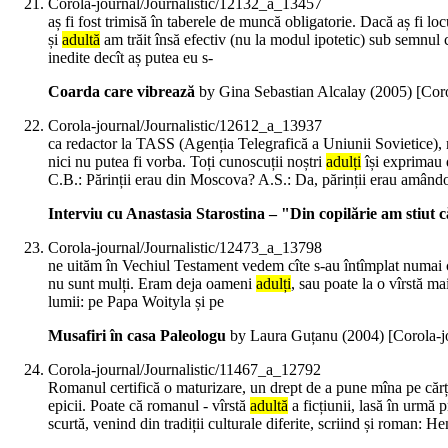
Corola-journal/Journalistic/12132_a_13457
aș fi fost trimisă în taberele de muncă obligatorie. Dacă aș fi loc
și
adultă
am trăit însă efectiv (nu la modul ipotetic) sub semnul c
inedite decît aș putea eu s-
Coarda care vibrează
by Gina Sebastian Alcalay (
2005
)
[Cor
Corola-journal/Journalistic/12612_a_13937
ca redactor la TASS (Agenția Telegrafică a Uniunii Sovietice),
nici nu putea fi vorba. Toți cunoscuții noștri
adulți
își exprimau d
C.B.: Părinții erau din Moscova? A.S.: Da, părinții erau amând
Interviu cu Anastasia Starostina – "Din copilărie am stiut c
Corola-journal/Journalistic/12473_a_13798
ne uităm în Vechiul Testament vedem cîte s-au întîmplat numai cu 
nu sunt mulți. Eram deja oameni
adulți
, sau poate la o vîrstă ma
lumii: pe Papa Woityla și pe
Musafiri în casa Paleologu
by Laura Guțanu (
2004
)
[Corola-j
Corola-journal/Journalistic/11467_a_12792
Romanul certifică o maturizare, un drept de a pune mîna pe cărți 
epicii. Poate că romanul - vîrstă
adultă
a ficțiunii, lasă în urmă 
scurtă, venind din tradiții culturale diferite, scriind și roman: 