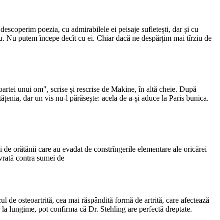
 descoperim poezia, cu admirabilele ei peisaje sufletești, dar și cu
. Nu putem începe decît cu ei. Chiar dacă ne despărțim mai tîrziu de
oartei unui om", scrise și rescrise de Makine, în altă cheie. După
ățenia, dar un vis nu-l părăsește: acela de a-și aduce la Paris bunica.
de orătănii care au evadat de constrîngerile elementare ale oricărei
livrată contra sumei de
iscul de osteoartrită, cea mai răspândită formă de artrită, care afectează
tor la lungime, pot confirma că Dr. Stehling are perfectă dreptate.