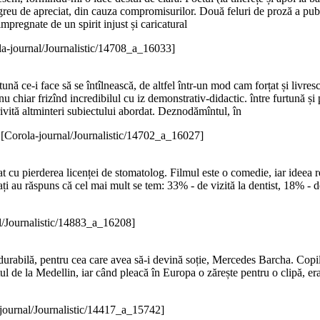
greu de apreciat, din cauza compromisurilor. Două feluri de proză a pub
impregnate de un spirit injust și caricatural
la-journal/Journalistic/14708_a_16033]
tună ce-i face să se întîlnească, de altfel într-un mod cam forțat și livresc
u chiar frizînd incredibilul cu iz demonstrativ-didactic. între furtună și 
rivită altminteri subiectului abordat. Deznodămîntul, în
)
[Corola-journal/Journalistic/14702_a_16027]
t cu pierderea licenței de stomatolog. Filmul este o comedie, iar ideea re
ți au răspuns că cel mai mult se tem: 33% - de vizită la dentist, 18% - d
l/Journalistic/14883_a_16208]
 dar durabilă, pentru cea care avea să-i devină soție, Mercedes Barcha. Cop
l de la Medellin, iar când pleacă în Europa o zărește pentru o clipă, era 
journal/Journalistic/14417_a_15742]