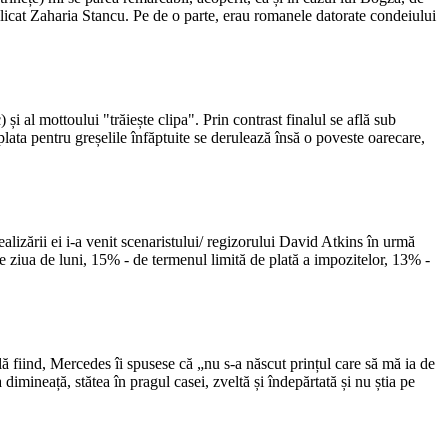
licat Zaharia Stancu. Pe de o parte, erau romanele datorate condeiului
) și al mottoului "trăiește clipa". Prin contrast finalul se află sub
plata pentru greșelile înfăptuite se derulează însă o poveste oarecare,
alizării ei i-a venit scenaristului/ regizorului David Atkins în urmă
e ziua de luni, 15% - de termenul limită de plată a impozitelor, 13% -
ilă fiind, Mercedes îi spusese că „nu s-a născut prințul care să mă ia de
dimineață, stătea în pragul casei, zveltă și îndepărtată și nu știa pe