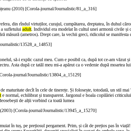
țeanu (
2010
)
[Corola-journal/Journalistic/81_a_316]
refera, din rîndul virtuților, curajul, cumpătarea, dreptatea, în duhul că
 a sufletului
adult
. Individul era modelat în cultul unei armonii civile ș
ără măsură (ametros). Drept care, la vechii greci, ridicolul se manifesta 
Journalistic/13528_a_14853]
lonelul, să-i explic cazul meu. Cum e posibil ca, după tot ce-am văzut și
tru. Asta după ce tatăl meu mi-a apărut ca o vedenie după moartea lui... 
Corola-journal/Journalistic/13804_a_15129]
 de maturitate decît în cele de tinerețe. Și folosește, totodată, un stil 
t
e normal, echilibrat și transparent. Jargonul e boala copilăriei criticului
deosebești de alții vorbind ca toată lumea
(
2003
)
[Corola-journal/Journalistic/13945_a_15270]
muiat în tuș, pe prețiosul pergament. Prim, și cât de prețios pas în viață!
i din crema Securității, deveniți specialiști în sugari de ambele sexe, le