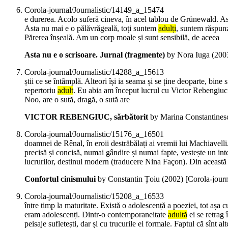
Corola-journal/Journalistic/14149_a_15474
e durerea. Acolo suferă cineva, în acel tablou de Grünewald. Asta
Asta nu mai e o pălăvrăgeală, toți suntem
adulți
, suntem răspunză
Părerea înșeală. Am un corp moale și sunt sensibilă, de aceea
Asta nu e o scrisoare. Jurnal (fragmente)
by Nora Iuga (
200
Corola-journal/Journalistic/14288_a_15613
știi ce se întâmplă. Alteori își ia seama și se ține deoparte, bine
repertoriu
adult
. Eu abia am început lucrul cu Victor Rebengiuc. 
Noo, are o sută, dragă, o sută are
VICTOR REBENGIUC, sărbătorit
by Marina Constantines
Corola-journal/Journalistic/15176_a_16501
doamnei de Rênal, în eroii destrăbălați ai vremii lui Machiavelli..
precisă și concisă, numai gândire și numai fapte, vestește un int
lucrurilor, destinul modern (traducere Nina Façon). Din această pe
Confortul cinismului
by Constantin Țoiu (
2002
)
[Corola-jour
Corola-journal/Journalistic/15208_a_16533
între timp la maturitate. Există o adolescență a poeziei, tot aș
eram adolescenți. Dintr-o contemporaneitate
adultă
ei se retrag 
peisaje sufletești, dar și cu trucurile ei formale. Faptul că sînt al