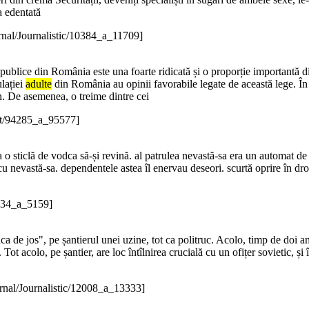
a edentată
rnal/Journalistic/10384_a_11709]
 publice din România este una foarte ridicată și o proporție importantă di
lației
adulte
din România au opinii favorabile legate de această lege. În 
an. De asemenea, o treime dintre cei
st/94285_a_95577]
uia o sticlă de vodca să-și revină. al patrulea nevastă-sa era un automat 
u nevastă-sa. dependentele astea îl enervau deseori. scurtă oprire în dro
3834_a_5159]
ca de jos", pe șantierul unei uzine, tot ca politruc. Acolo, timp de doi an
Tot acolo, pe șantier, are loc întîlnirea crucială cu un ofițer sovietic, 
rnal/Journalistic/12008_a_13333]