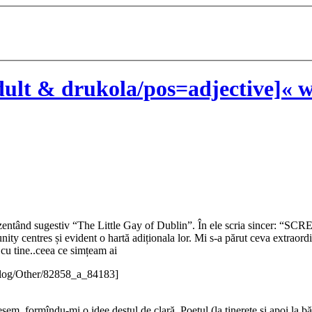
ult & drukola/pos=adjective]« w
zentând sugestiv “The Little Gay of Dublin”. În ele scria sincer: “SCR
ity centres și evident o hartă adiționala lor. Mi s-a părut ceva extrao
 cu tine..ceea ce simțeam ai
blog/Other/82858_a_84183]
isesem, formîndu-mi o idee destul de clară. Poetul (la tinerețe și apoi la b