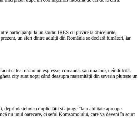
ntre participanții la un studiu IRES cu privire la obiceiurile,
prezent, un sfert dintre adulții din România se declară fumători, iar
de facut cafea. dă-mi un espresso, comandă. sau una tare, neîndulcită.
gheta city sunt nopți când deasupra maternității din severin plutește un
i, deprinde tehnica duplicității și ajunge "la o abilitate aproape
și încă nu unul oarecare, ci șeful Komsomolului, care va deveni în scurt