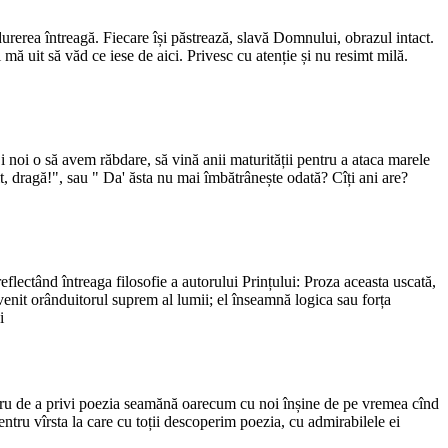
urerea întreagă. Fiecare își păstrează, slavă Domnului, obrazul intact.
 mă uit să văd ce iese de aici. Privesc cu atenție și nu resimt milă.
 Și noi o să avem răbdare, să vină anii maturității pentru a ataca marele
t, dragă!", sau " Da' ăsta nu mai îmbătrânește odată? Cîți ani are?
 reflectând întreaga filosofie a autorului Prințului: Proza aceasta uscată,
evenit orânduitorul suprem al lumii; el înseamnă logica sau forța
i
nostru de a privi poezia seamănă oarecum cu noi înșine de pe vremea cînd
entru vîrsta la care cu toții descoperim poezia, cu admirabilele ei