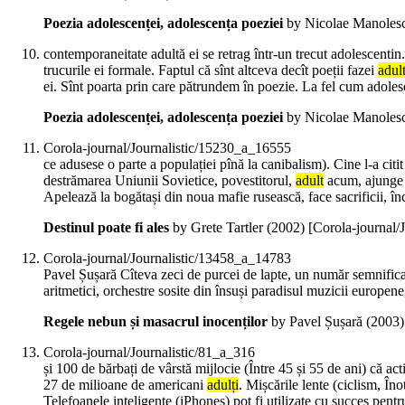
Poezia adolescenței, adolescența poeziei
by Nicolae Manolesc
contemporaneitate adultă ei se retrag într-un trecut adolescentin. 
trucurile ei formale. Faptul că sînt altceva decît poeții fazei
adul
ei. Sînt poarta prin care pătrundem în poezie. La fel cum adoles
Poezia adolescenței, adolescența poeziei
by Nicolae Manolesc
Corola-journal/Journalistic/15230_a_16555
ce adusese o parte a populației pînă la canibalism). Cine l-a cit
destrămarea Uniunii Sovietice, povestitorul,
adult
acum, ajunge s
Apelează la bogătași din noua mafie rusească, face sacrificii, în
Destinul poate fi ales
by Grete Tartler (
2002
)
[Corola-journal/
Corola-journal/Journalistic/13458_a_14783
Pavel Șușară Cîteva zeci de purcei de lapte, un număr semnific
aritmetici, orchestre sosite din însuși paradisul muzicii europene,
Regele nebun și masacrul inocenților
by Pavel Șușară (
2003
Corola-journal/Journalistic/81_a_316
și 100 de bărbați de vârstă mijlocie (Între 45 și 55 de ani) că acti
27 de milioane de americani
adulți
. Mișcările lente (ciclism, Îno
Telefoanele inteligente (iPhones) pot fi utilizate cu succes pentr