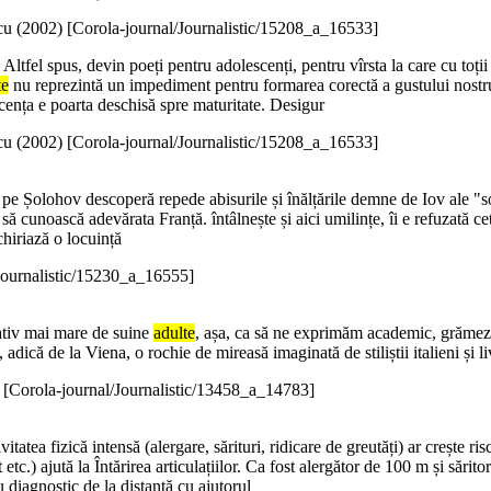
u (
2002
)
[Corola-journal/Journalistic/15208_a_16533]
Altfel spus, devin poeți pentru adolescenți, pentru vîrsta la care cu toții
te
nu reprezintă un impediment pentru formarea corectă a gustului nostru
cența e poarta deschisă spre maturitate. Desigur
u (
2002
)
[Corola-journal/Journalistic/15208_a_16533]
it pe Șolohov descoperă repede abisurile și înălțările demne de Iov ale "s
ă cunoască adevărata Franță. întâlnește și aici umilințe, îi e refuzată cet
chiriază o locuință
Journalistic/15230_a_16555]
ativ mai mare de suine
adulte
, așa, ca să ne exprimăm academic, grămezi 
 adică de la Viena, o rochie de mireasă imaginată de stiliștii italieni și 
)
[Corola-journal/Journalistic/13458_a_14783]
vitatea fizică intensă (alergare, sărituri, ridicare de greutăți) ar crește r
t etc.) ajută la Întărirea articulațiilor. Ca fost alergător de 100 m și sări
u diagnostic de la distanță cu ajutorul