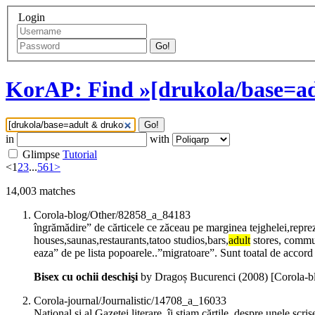
Login
Go!
KorAP: Find »[drukola/base=ad
Go!
in
with
Glimpse
Tutorial
<
1
2
3
...
561
>
14,003
matches
Corola-blog/Other/82858_a_84183
îngrămădire” de cărticele ce zăceau pe marginea tejghelei,repre
houses,saunas,restaurants,tatoo studios,bars,
adult
stores, commun
eaza” de pe lista popoarele..”migratoare”. Sunt toatal de accord
Bisex cu ochii deschişi
by Dragoș Bucurenci (
2008
)
[Corola-
Corola-journal/Journalistic/14708_a_16033
Național și al Gazetei literare. îi știam cărțile, despre unele scr