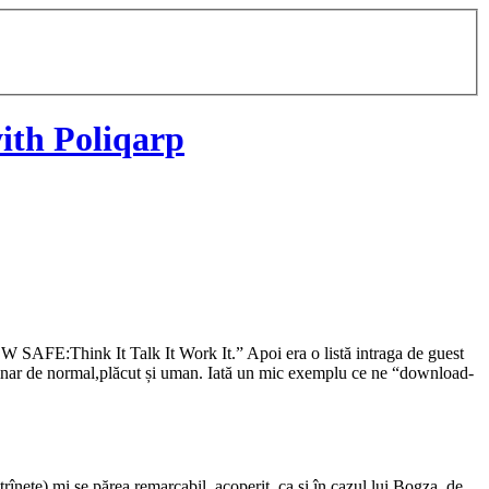
ith Poliqarp
EW SAFE:Think It Talk It Work It.” Apoi era o listă intraga de guest
rdinar de normal,plăcut și uman. Iată un mic exemplu ce ne “download-
ătrînețe) mi se părea remarcabil, acoperit, ca și în cazul lui Bogza, de