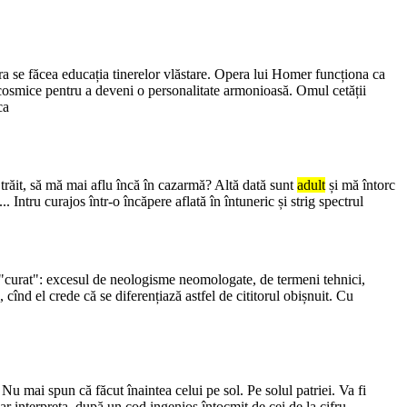
rora se făcea educația tinerelor vlăstare. Opera lui Homer funcționa ca
i cosmice pentru a deveni o personalitate armonioasă. Omul cetății
ca
 trăit, să mă mai aflu încă în cazarmă? Altă dată sunt
adult
și mă întorc
Intru curajos într-o încăpere aflată în întuneric și strig spectrul
mai "curat": excesul de neologisme neomologate, de termeni tehnici,
, cînd el crede că se diferențiază astfel de cititorul obișnuit. Cu
 Nu mai spun că făcut înaintea celui pe sol. Pe solul patriei. Va fi
-ar interpreta, după un cod ingenios întocmit de cei de la cifru,