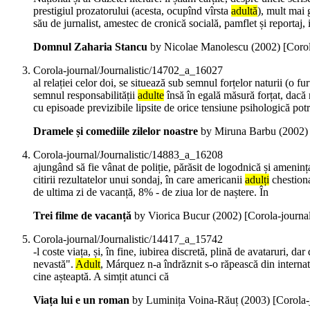
prestigiul prozatorului (acesta, ocupînd vîrsta
adultă
), mult mai 
său de jurnalist, amestec de cronică socială, pamflet și reportaj, 
Domnul Zaharia Stancu
by Nicolae Manolescu (
2002
)
[Coro
Corola-journal/Journalistic/14702_a_16027
al relației celor doi, se situează sub semnul forțelor naturii (o fur
semnul responsabilității
adulte
însă în egală măsură forțat, dacă n
cu episoade previzibile lipsite de orice tensiune psihologică pot
Dramele și comediile zilelor noastre
by Miruna Barbu (
2002
Corola-journal/Journalistic/14883_a_16208
ajungând să fie vânat de poliție, părăsit de logodnică și amenința
citirii rezultatelor unui sondaj, în care americanii
adulți
chestiona
de ultima zi de vacanță, 8% - de ziua lor de naștere. În
Trei filme de vacanță
by Viorica Bucur (
2002
)
[Corola-journa
Corola-journal/Journalistic/14417_a_15742
-l coste viața, și, în fine, iubirea discretă, plină de avataruri,
nevastă".
Adult
, Márquez n-a îndrăznit s-o răpească din internatu
cine așteaptă. A simțit atunci că
Viața lui e un roman
by Luminița Voina-Răuț (
2003
)
[Corola-