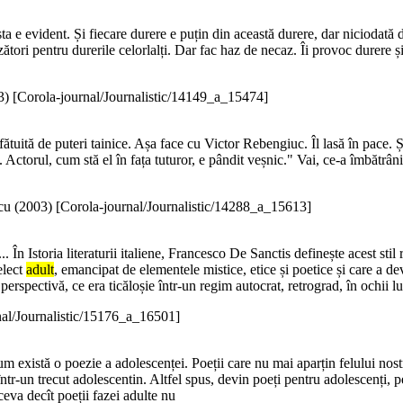
 e evident. Și fiecare durere e puțin din această durere, dar niciodată d
tori pentru durerile celorlalți. Dar fac haz de necaz. Îi provoc durere și
3
)
[Corola-journal/Journalistic/14149_a_15474]
 sfătuită de puteri tainice. Așa face cu Victor Rebengiuc. Îl lasă în pace.
Actorul, cum stă el în fața tuturor, e pândit veșnic." Vai, ce-a îmbătrâni
cu (
2003
)
[Corola-journal/Journalistic/14288_a_15613]
. În Istoria literaturii italiene, Francesco De Sanctis definește acest stil
elect
adult
, emancipat de elementele mistice, etice și poetice și care a d
rspectivă, ce era ticăloșie într-un regim autocrat, retrograd, în ochii lu
nal/Journalistic/15176_a_16501]
a cum există o poezie a adolescenței. Poeții care nu mai aparțin felului 
într-un trecut adolescentin. Altfel spus, devin poeți pentru adolescenți, p
tceva decît poeții fazei adulte nu