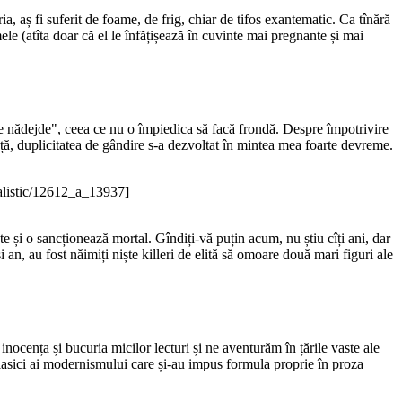
ia, aș fi suferit de foame, de frig, chiar de tifos exantematic. Ca tînără
ele (atîta doar că el le înfățișează în cuvinte mai pregnante și mai
 nădejde", ceea ce nu o împiedica să facă frondă. Despre împotrivire
nță, duplicitatea de gândire s-a dezvoltat în mintea mea foarte devreme.
alistic/12612_a_13937]
e și o sancționează mortal. Gîndiți-vă puțin acum, nu știu cîți ani, dar
i an, au fost năimiți niște killeri de elită să omoare două mari figuri ale
nocența și bucuria micilor lecturi și ne aventurăm în țările vaste ale
ă clasici ai modernismului care și-au impus formula proprie în proza