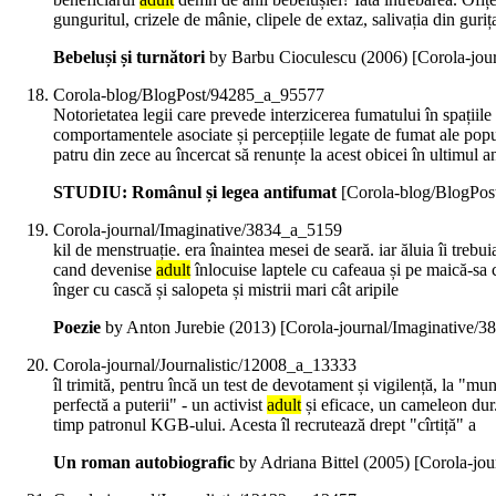
gunguritul, crizele de mânie, clipele de extaz, salivația din guriț
Bebeluși și turnători
by Barbu Cioculescu (
2006
)
[Corola-jou
Corola-blog/BlogPost/94285_a_95577
Notorietatea legii care prevede interzicerea fumatului în spațiile
comportamentele asociate și percepțiile legate de fumat ale popu
patru din zece au încercat să renunțe la acest obicei în ultimul 
STUDIU: Românul și legea antifumat
[Corola-blog/BlogPo
Corola-journal/Imaginative/3834_a_5159
kil de menstruație. era înaintea mesei de seară. iar ăluia îi treb
cand devenise
adult
înlocuise laptele cu cafeaua și pe maică-sa c
înger cu cască și salopeta și mistrii mari cât aripile
Poezie
by Anton Jurebie (
2013
)
[Corola-journal/Imaginative/
Corola-journal/Journalistic/12008_a_13333
îl trimită, pentru încă un test de devotament și vigilență, la "mun
perfectă a puterii" - un activist
adult
și eficace, un cameleon dur. 
timp patronul KGB-ului. Acesta îl recrutează drept "cîrtiță" a
Un roman autobiografic
by Adriana Bittel (
2005
)
[Corola-jou