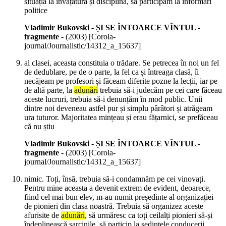
situația la învățătură și disciplină, să participăm la informări
politice
Vladimir Bukovski - ȘI SE ÎNTOARCE VÎNTUL -
fragmente -
(
2003
)
[Corola-
journal/Journalistic/14312_a_15637]
al clasei, aceasta constituia o trădare. Se petrecea în noi un fel
de dedublare, pe de o parte, la fel ca și întreaga clasă, îi
necăjeam pe profesori și făceam diferite pozne la lecții, iar pe
de altă parte, la
adunări
trebuia să-i judecăm pe cei care făceau
aceste lucruri, trebuia să-i denunțăm în mod public. Unii
dintre noi deveneau astfel pur și simplu pârâtori și atrăgeam
ura tuturor. Majoritatea mințeau și erau fățarnici, se prefăceau
că nu știu
Vladimir Bukovski - ȘI SE ÎNTOARCE VÎNTUL -
fragmente -
(
2003
)
[Corola-
journal/Journalistic/14312_a_15637]
nimic. Toți, însă, trebuia să-i condamnăm pe cei vinovați.
Pentru mine aceasta a devenit extrem de evident, deoarece,
fiind cel mai bun elev, m-au numit președinte al organizației
de pionieri din clasa noastră. Trebuia să organizez aceste
afurisite de
adunări
, să urmăresc ca toți ceilalți pionieri să-și
îndeplinească sarcinile, să particip la ședințele conducerii