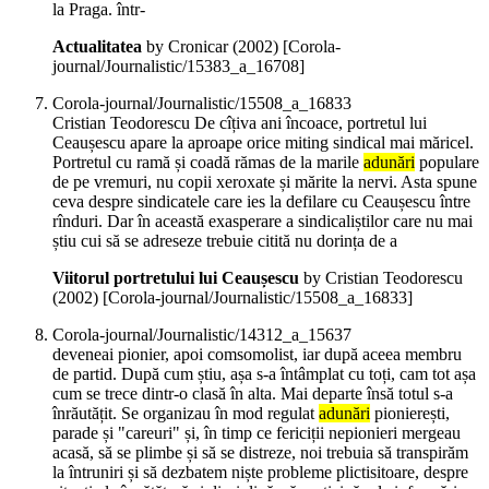
la Praga. într-
Actualitatea
by Cronicar (
2002
)
[Corola-
journal/Journalistic/15383_a_16708]
Corola-journal/Journalistic/15508_a_16833
Cristian Teodorescu De cîțiva ani încoace, portretul lui
Ceaușescu apare la aproape orice miting sindical mai măricel.
Portretul cu ramă și coadă rămas de la marile
adunări
populare
de pe vremuri, nu copii xeroxate și mărite la nervi. Asta spune
ceva despre sindicatele care ies la defilare cu Ceaușescu între
rînduri. Dar în această exasperare a sindicaliștilor care nu mai
știu cui să se adreseze trebuie citită nu dorința de a
Viitorul portretului lui Ceaușescu
by Cristian Teodorescu
(
2002
)
[Corola-journal/Journalistic/15508_a_16833]
Corola-journal/Journalistic/14312_a_15637
deveneai pionier, apoi comsomolist, iar după aceea membru
de partid. După cum știu, așa s-a întâmplat cu toți, cam tot așa
cum se trece dintr-o clasă în alta. Mai departe însă totul s-a
înrăutățit. Se organizau în mod regulat
adunări
pionierești,
parade și "careuri" și, în timp ce fericiții nepionieri mergeau
acasă, să se plimbe și să se distreze, noi trebuia să transpirăm
la întruniri și să dezbatem niște probleme plictisitoare, despre