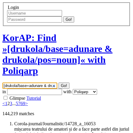
Login
Go!
KorAP: Find
»[drukola/base=adunare &
drukola/pos=noun]« with
Poliqarp
Go!
in
with
Glimpse
Tutorial
<
1
2
3
...
5769
>
144,219
matches
Corola-journal/Journalistic/14728_a_16053
mișcarea teatrului de amatori și de a face parte astfel din juriul