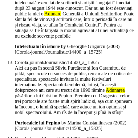
intelectuală exercitat de scriitorii și artiștii "angajați" imediat
după 23 august 1944 este cunoscut. Dar nu au fost dezavuați
public la nici o
Adunare
Generală a Uniunii Scriitorilor. Poate
sînt la fel de vinovați scriitorii care, într-o perioadă în care nu-
și riscau viața, se aflau în Comitetul Central". Pentru ca
situația să fie înfățișată la modul agravant al unei actualități ce
nu exclude secvențe penibile
Intelectualul în istorie
by Gheorghe Grigurcu (
2003
)
[Corola-journal/Journalistic/14400_a_15725]
Corola-journal/Journalistic/14500_a_15825
Aici au pus în scenă Silviu Purcărete și Ion Caramitru, de
pildă, spectacole cu succes de public, remarcate de critica de
specialitate, spectacole invitate la multe festivaluri
internaționale. Spectacolul-emblemă, totuși, în acești
doisprezece ani care au trecut din 1990 rămîne
Adunarea
păsărilor a lui Cristian Pepino. Premiera cu Dragostea celor
trei portocale are foarte mult spirit ludic și, așa cum spuneam
la început, o lumină specială care aduce un ton optimist și
nobil spectacolului. Am rîs de la început și pînă la sfîrșit
Portocalele lui Pepino
by Marina Constantinescu (
2002
)
[Corola-journal/Journalistic/14500_a_15825]