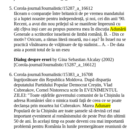
Corola-journal/Journalistic/15287_a_16612
făceam o comparație între britanicii de pe vremea mandatului
și a luptei noastre pentru independență, și noi, cei din anii '90.
Recent, a avut din nou prilejul să se manifeste împreună cu
alți cîțiva inși care au propus punerea mea în discuția
Adunării
Generale a scriitorilor israelieni de limbă română. B. - Din ce
motiv? Oricum, a rămas literă moartă, nu-i așa? În Israel nu se
practică vînătoarea de vrăjitoare de tip stalinist... A. - De data
asta a pornit totul de la un eseu
Dialog despre erori
by Gina Sebastian Alcalay (
2002
)
[Corola-journal/Journalistic/15287_a_16612]
Corola-journal/Journalistic/15383_a_16708
îngrijorătoare din Republica Moldova. După disparția
deputatului Partidului Popular Democrat Creștin, Vlad
Cubreakov, Cornel Nistorescu scrie în EVENIMENTUL
ZILEI: "Toate oțărîrile guvernului comunist de la Chișinău la
adresa României sînt o nimica toată față de ceea ce se poate
declanșa prin moartea lui Cubreakov. Marea
Adunare
Populară de la Chișinău are toate șansele să devină cel mai
important eveniment al românismului de peste Prut din ultimii
50 de ani. În același timp ea poate deveni cea mai importantă
problemă pentru România în lunile premergătoare reuniunii de