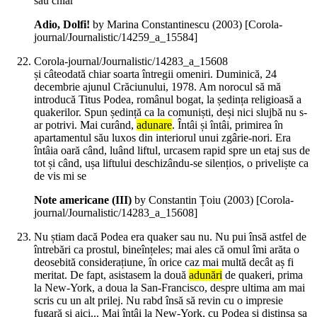
sau chiar
Adio, Dolfi!
by Marina Constantinescu (
2003
)
[Corola-
journal/Journalistic/14259_a_15584]
Corola-journal/Journalistic/14283_a_15608
și câteodată chiar soarta întregii omeniri. Duminică, 24
decembrie ajunul Crăciunului, 1978. Am norocul să mă
introducă Titus Podea, românul bogat, la ședința religioasă a
quakerilor. Spun ședință ca la comuniști, deși nici slujbă nu s-
ar potrivi. Mai curând,
adunare
. Întâi și întâi, primirea în
apartamentul său luxos din interiorul unui zgârie-nori. Era
întâia oară când, luând liftul, urcasem rapid spre un etaj sus de
tot și când, ușa liftului deschizându-se silențios, o priveliște ca
de vis mi se
Note americane (III)
by Constantin Țoiu (
2003
)
[Corola-
journal/Journalistic/14283_a_15608]
Nu știam dacă Podea era quaker sau nu. Nu pui însă astfel de
întrebări ca prostul, bineînțeles; mai ales că omul îmi arăta o
deosebită considerațiune, în orice caz mai multă decât aș fi
meritat. De fapt, asistasem la două
adunări
de quakeri, prima
la New-York, a doua la San-Francisco, despre ultima am mai
scris cu un alt prilej. Nu rabd însă să revin cu o impresie
fugară și aici... Mai întâi la New-York, cu Podea și distinsa sa