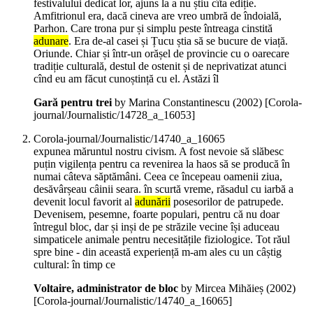
festivalului dedicat lor, ajuns la a nu știu cîta ediție.
Amfitrionul era, dacă cineva are vreo umbră de îndoială,
Parhon. Care trona pur și simplu peste întreaga cinstită
adunare
. Era de-al casei și Țucu știa să se bucure de viață.
Oriunde. Chiar și într-un orășel de provincie cu o oarecare
tradiție culturală, destul de ostenit și de neprivatizat atunci
cînd eu am făcut cunoștință cu el. Astăzi îl
Gară pentru trei
by Marina Constantinescu (
2002
)
[Corola-
journal/Journalistic/14728_a_16053]
Corola-journal/Journalistic/14740_a_16065
expunea măruntul nostru civism. A fost nevoie să slăbesc
puțin vigilența pentru ca revenirea la haos să se producă în
numai câteva săptămâni. Ceea ce începeau oamenii ziua,
desăvârșeau câinii seara. în scurtă vreme, răsadul cu iarbă a
devenit locul favorit al
adunării
posesorilor de patrupede.
Devenisem, pesemne, foarte populari, pentru că nu doar
întregul bloc, dar și inși de pe străzile vecine își aduceau
simpaticele animale pentru necesitățile fiziologice. Tot răul
spre bine - din această experiență m-am ales cu un câștig
cultural: în timp ce
Voltaire, administrator de bloc
by Mircea Mihăieș (
2002
)
[Corola-journal/Journalistic/14740_a_16065]