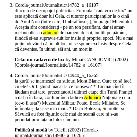
Corola-journal/Journalistic/14782_a_16107
dincolo de decupajul publicitar. Formula "cadavru de lux" nu
este aplicată doar lui Cela, ci tuturor participanților la o cină
de Anul Nou (între care, Umbral însuși), în pragul Mileniului.
Aceștia sînt considerați - pe un ton persiflant, dar și amar-
melancolic - o
adunare
de oameni de soi, inutili pe pămînt,
fiindcă și-au supravie-tuit lor insile și propriei epoci. Nu e mai
puțin adevărat că, în alt loc, ni se spune exclusiv despre Cela
că devenise, în ultimii săi ani, un mort în
Cela: un cadavru de lux
by Mihai CANCIOVICI (
2002
)
[Corola-journal/Journalistic/14782_a_16107]
Corola-journal/Journalistic/14940_a_16265
la gură) se înarmează cu stilouri Mont Blanc. Oare ce să facă
cu ele? Or fi știind măcar la ce folosesc? * Tocmai cînd îl
lăudam mai tare, prezentatorul ultimei etape din Turul Franței
a dat-o în bară, confundînd clădirea
Adunării
Naționale cu a
(ce-o fi asta?) Muzeului Militar. Poate, Ecole Militaire. Se
întîmplă și la case mai mari. * Dacă Botezau, Schrotter și
Săvuică au fost figurile cele mai de seamă care ni s-au
perindat prin fața ochilor cînd am
Politică și modă
by Telefil (
2002
)
[Corola-
journal/Journalistic/14940_a_16265]