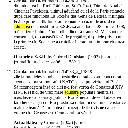
Corola-journal/Journalistic/14496_a_15821
din inițiativa lui Emil Gârleanu, Șt. O. Iosif, Dimitrie Anghel,
Cincinat Pavelescu, ultimul aducând cu el de la Paris statutele
după care funcționa La Société des Gens de Lettres, înființată
la 28 aprilie 1838. Inițiatorii români au căzut de acord ca
adunarea
de constituire a S.S.R. să aibă loc în 28 aprilie 1908,
o înscriere simbolică în tradiția literară franceză. Mai sunt de
consemnat, din această fază de pregătire, disputele privitoare
la primirea în Societate a criticilor literari, unii împotrivindu-se
acestei
O istorie a S.S.R.
by Gabriel Dimisianu (
2002
)
[Corola-
journal/Journalistic/14496_a_15821]
Corola-journal/Journalistic/14533_a_15858
zile la rînd televiziunile și posturile de radio și-au concentrat
atenția asupra summit-ului NATO și asupra vizitei lui Bush.
Să recunoaștem însă că aici n-a fost vorba de Congresul XIV
al PCR și nici de vreo mare
adunare
populară menită să
mascheze că istoria și politica României au devenit afacerea
familiei Ceaușescu. E o prostie să obturăm evenimente istorice
reale de teamă că am putea fi acuzați de festivisme ca pe
vremea lui Ceaușescu. Cronicarul i-a văzut
Actualitatea
by Cronicar (
2002
)
[Corola-
journal/Journalistic/14533_a_15858]