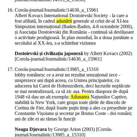
Corola-journal/Journalistic/14636_a_15961
Albert Kovacs International Dostoievski Society - la care a
fost afiliată, în cadrul
adunării
generale al celui de-al XI-lea
Simpozion internațional (Baden-Baden, 4-8 octombrie 2000),
și Asociația Dostoievski din România - continuă să desfășoare
o activitate prodigioasă. În plan mondial, în a doua jumătate a
secolului al XX-lea, s-a schimbat viziunea
Dostoievski și civilizația japoneză
by Albert Kovacs (
2002
)
[Corola-journal/Journalistic/14636_a_15961]
Corola-journal/Journalistic/13985_a_15310
lobby românesc ce a avut un rezultat senzațional zece -
unsprezece ani după aceea, cu Unirea principatelor, cu
aducerea lui Carol de Hohenzollern, deci lucrurile neplăcute
se mai neutralizează, ca să zic așa. Pentru diaspora de după
1948 vă dau un alt exemplu:
Adunarea
Națiunilor Captive,
stabilită la New York, care grupa toate țările de dincolo de
Cortina de Fier, după foarte puțin timp a ales ca președinte pe
Constantin Vișoianu și secretar pe Brutus Coste - doi români;
ani de zile ei au rămas în funcții
Neagu Djuvara
by George Arion (
2003
)
[Corola-
journal/Journalistic/13985_a_15310]