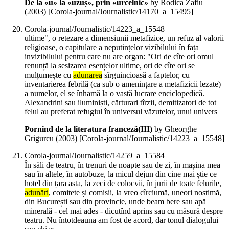
De la «u» la «uzuș», prin «urcelnic»
by Rodica Zafiu
(
2003
)
[Corola-journal/Journalistic/14170_a_15495]
Corola-journal/Journalistic/14223_a_15548
ultime", o retezare a dimensiunii metafizice, un refuz al valorii
religioase, o capitulare a neputințelor vizibilului în fața
invizibilului pentru care nu are organ: "Ori de cîte ori omul
renunță la sesizarea esențelor ultime, ori de cîte ori se
mulțumește cu
adunarea
sîrguincioasă a faptelor, cu
inventarierea febrilă (ca sub o amenințare a metafizicii lezate)
a numelor, el se înhamă la o vastă lucrare enciclopedică.
Alexandrini sau iluminiști, cărturari tîrzii, demitizatori de tot
felul au preferat refugiul în universul văzutelor, unui univers
Pornind de la literatura franceză(III)
by Gheorghe
Grigurcu (
2003
)
[Corola-journal/Journalistic/14223_a_15548]
Corola-journal/Journalistic/14259_a_15584
În săli de teatru, în trenuri de noapte sau de zi, în mașina mea
sau în altele, în autobuze, la micul dejun din cine mai știe ce
hotel din țara asta, la zeci de colocvii, în jurii de toate felurile,
adunări
, comitete și comisii, la vreo cîrciumă, uneori nostimă,
din București sau din provincie, unde beam bere sau apă
minerală - cel mai ades - dicutînd aprins sau cu măsură despre
teatru. Nu întotdeauna am fost de acord, dar tonul dialogului