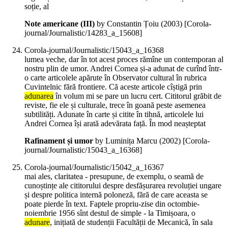
soție, al
Note americane (III)
by Constantin Țoiu (
2003
)
[Corola-
journal/Journalistic/14283_a_15608]
Corola-journal/Journalistic/15043_a_16368
lumea veche, dar în tot acest proces rămîne un contemporan al
nostru plin de umor. Andrei Cornea și-a adunat de curînd într-
o carte articolele apărute în Observator cultural în rubrica
Cuvintelnic fără frontiere. Că aceste articole cîștigă prin
adunarea
în volum mi se pare un lucru cert. Cititorul grăbit de
reviste, fie ele și culturale, trece în goană peste asemenea
subtilități. Adunate în carte și citite în tihnă, articolele lui
Andrei Cornea își arată adevărata față. În mod neașteptat
Rafinament și umor
by Luminița Marcu (
2002
)
[Corola-
journal/Journalistic/15043_a_16368]
Corola-journal/Journalistic/15042_a_16367
mai ales, claritatea - presupune, de exemplu, o seamă de
cunoștințe ale cititorului despre desfășurarea revoluției ungare
și despre politica internă poloneză, fără de care aceasta se
poate pierde în text. Faptele propriu-zise din octombie-
noiembrie 1956 sînt destul de simple - la Timișoara, o
adunare
, inițiată de studenții Facultății de Mecanică, în sala