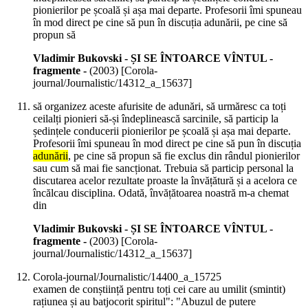
pionierilor pe școală și așa mai departe. Profesorii îmi spuneau
în mod direct pe cine să pun în discuția adunării, pe cine să
propun să
Vladimir Bukovski - ȘI SE ÎNTOARCE VÎNTUL -
fragmente -
(
2003
)
[Corola-
journal/Journalistic/14312_a_15637]
să organizez aceste afurisite de adunări, să urmăresc ca toți
ceilalți pionieri să-și îndeplinească sarcinile, să particip la
ședințele conducerii pionierilor pe școală și așa mai departe.
Profesorii îmi spuneau în mod direct pe cine să pun în discuția
adunării
, pe cine să propun să fie exclus din rândul pionierilor
sau cum să mai fie sancționat. Trebuia să particip personal la
discutarea acelor rezultate proaste la învățătură și a acelora ce
încălcau disciplina. Odată, învățătoarea noastră m-a chemat
din
Vladimir Bukovski - ȘI SE ÎNTOARCE VÎNTUL -
fragmente -
(
2003
)
[Corola-
journal/Journalistic/14312_a_15637]
Corola-journal/Journalistic/14400_a_15725
examen de conștiință pentru toți cei care au umilit (smintit)
rațiunea și au batjocorit spiritul": "Abuzul de putere