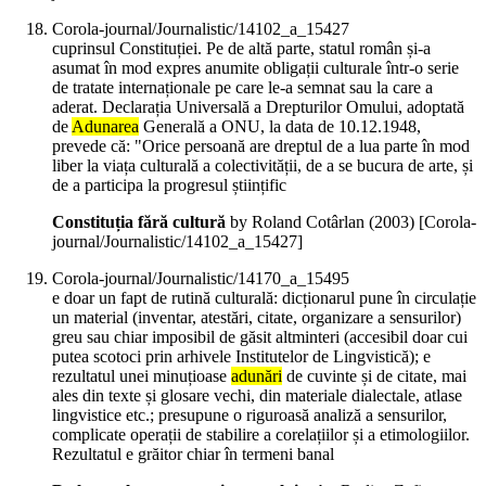
Corola-journal/Journalistic/14102_a_15427
cuprinsul Constituției. Pe de altă parte, statul român și-a
asumat în mod expres anumite obligații culturale într-o serie
de tratate internaționale pe care le-a semnat sau la care a
aderat. Declarația Universală a Drepturilor Omului, adoptată
de
Adunarea
Generală a ONU, la data de 10.12.1948,
prevede că: "Orice persoană are dreptul de a lua parte în mod
liber la viața culturală a colectivității, de a se bucura de arte, și
de a participa la progresul științific
Constituția fără cultură
by Roland Cotârlan (
2003
)
[Corola-
journal/Journalistic/14102_a_15427]
Corola-journal/Journalistic/14170_a_15495
e doar un fapt de rutină culturală: dicționarul pune în circulație
un material (inventar, atestări, citate, organizare a sensurilor)
greu sau chiar imposibil de găsit altminteri (accesibil doar cui
putea scotoci prin arhivele Institutelor de Lingvistică); e
rezultatul unei minuțioase
adunări
de cuvinte și de citate, mai
ales din texte și glosare vechi, din materiale dialectale, atlase
lingvistice etc.; presupune o riguroasă analiză a sensurilor,
complicate operații de stabilire a corelațiilor și a etimologiilor.
Rezultatul e grăitor chiar în termeni banal