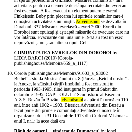
în spirtul profesorului Gh.Iancu. Mișcarea comunistă - fără
activitate, pentru că elemente de stânga recrutate din evrei au
fost evacuate. A fost evacuat un element puternic evreul
Finkelștein Buby prin plecarea lui spiritele românilor care-i
cunoșteau activitatea s-au liniștit.
Adventismul
se dezvoltă în
Darabani. 337 Mișcarea evreiască - evrei 2000. Evreii din
Dorohoi sunt epuizați și așteaptă măsurile de evacuare care nu
vor întârzia. Evacuările din luna iunie 1942 au fost un eșec
neprevăzut și nu și-au atins scopul. Cei
COMUNITATEA EVREILOR DIN DOROHOI
by
LIDIA BAROI (
2010
)
[Corola-
publishinghouse/Memoirs/659_a_1117]
Corola-publishinghouse/Memoirs/91603_a_93002
Bethel” - strada Mesteacănului nr. 8 (Poezia „Betelul nostru” -
la Anexe, la sfârșitul cărții) Imobilul a fost construit în
perioada 1993-1995, fiind inaugurat în primul Sabat din
octombrie 1995. CAPITOLUL 2 Scurt istoric al Bisericii
A.Z.Ș. Buzău În Buzău,
adventismul
a apărut în urmă cu 110
ani, între anii 1902 - 1903. Biserica Adventistă din Buzău a
făcut parte din primele comunități adventiste cunoscute în
organizarea de la 31 Decembrie 1913 din Curierul Misionar -
anul I, nr.1; la acea dată era
Rănit de oameni ... vindecat de Dumnezeu!
by Ionel