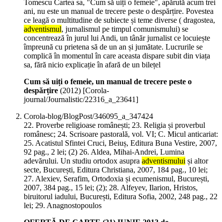
Tomescu Cartea sa, "Cum să uiți o femeie", apărută acum trei
ani, nu este un manual de trecere peste o despărțire. Povestea
ce leagă o multitudine de subiecte și teme diverse ( dragostea,
adventismul
, jurnalismul pe timpul comunismului) se
concentrează în jurul lui Andi, un tânăr jurnalist ce locuiește
împreună cu prietena să de un an și jumătate. Lucrurile se
complică în momentul în care aceasta dispare subit din viața
sa, fără nicio explicație în afară de un bilețel
Cum să uiți o femeie, un manual de trecere peste o
despărțire
(
2012
)
[Corola-
journal/Journalistic/22316_a_23641]
Corola-blog/BlogPost/346095_a_347424
22. Proverbe religioase românești; 23. Religia și proverbul
românesc; 24. Scrisoare pastorală, vol. VI; C. Micul anticariat:
25. Acatistul Sfintei Cruci, Beiuș, Editura Buna Vestire, 2007,
92 pag., 2 lei; (2) 26. Aldea, Mihai-Andrei, Lumina
adevărului. Un studiu ortodox asupra
adventismului
și altor
secte, București, Editura Christiana, 2007, 184 pag., 10 lei;
27. Alexiev, Serafim, Ortodoxia și ecumenismul, București,
2007, 384 pag., 15 lei; (2); 28. Alfeyev, Ilarion, Hristos,
biruitorul iadului, București, Editura Sofia, 2002, 248 pag., 22
lei; 29. Anagnostopoulos