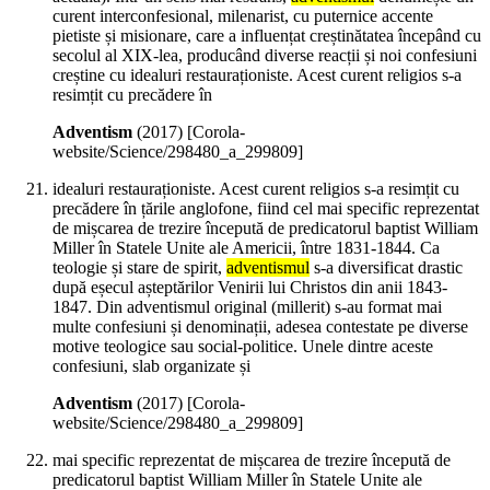
curent interconfesional, milenarist, cu puternice accente
pietiste și misionare, care a influențat creștinătatea începând cu
secolul al XIX-lea, producând diverse reacții și noi confesiuni
creștine cu idealuri restauraționiste. Acest curent religios s-a
resimțit cu precădere în
Adventism
(
2017
)
[Corola-
website/Science/298480_a_299809]
idealuri restauraționiste. Acest curent religios s-a resimțit cu
precădere în țările anglofone, fiind cel mai specific reprezentat
de mișcarea de trezire începută de predicatorul baptist William
Miller în Statele Unite ale Americii, între 1831-1844. Ca
teologie și stare de spirit,
adventismul
s-a diversificat drastic
după eșecul așteptărilor Venirii lui Christos din anii 1843-
1847. Din adventismul original (millerit) s-au format mai
multe confesiuni și denominații, adesea contestate pe diverse
motive teologice sau social-politice. Unele dintre aceste
confesiuni, slab organizate și
Adventism
(
2017
)
[Corola-
website/Science/298480_a_299809]
mai specific reprezentat de mișcarea de trezire începută de
predicatorul baptist William Miller în Statele Unite ale