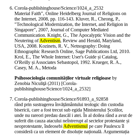
Corola-publishinghouse/Science/1024_a_2532
Material Faith", Online Heidelberg Journal of Religions on
the Internet, 2008, pp. 116-143. Kluver, R., Cheong, P.,
"Technological Modernization, the Internet, and Religion in
Singapore", 2007, Journal of Computer Mediated
Communication. Knight, G., The Apocalyptic Vision and the
Neutering of
Adventism
, Review and Herald, Maryland,
USA, 2008. Kozinets, R. V., Netnography: Doing
Ethnographic Research Online, Sage Publications Ltd, 2010.
Krol, E., The Whole Internet: User's Guide și Catalog,
O'Reilly și Associates Sebastopol, 1992. Krueger, R. A.,
Casey, M. A., Metoda
Psihosociologia comunităților virtuale religioase
by
Zenobia Niculiţă (
2011
)
[Corola-
publishinghouse/Science/1024_a_2532]
Corola-publishinghouse/Science/91893_a_92858
rând prin sustragerea învățământului teologic din custodia
bisericii, care a fost trecut sub egida Ministerului Școlilor,
unde nu rareori predau dascăl i atei. În al doilea rând a avut de
suferit din cauza atacului neîntrerupt al sectelor protestante și
neoprotestante, îndeosebi
Adventismul
pe care Paulescu îl
consideră ca un element de disoluție națională. Argumentația