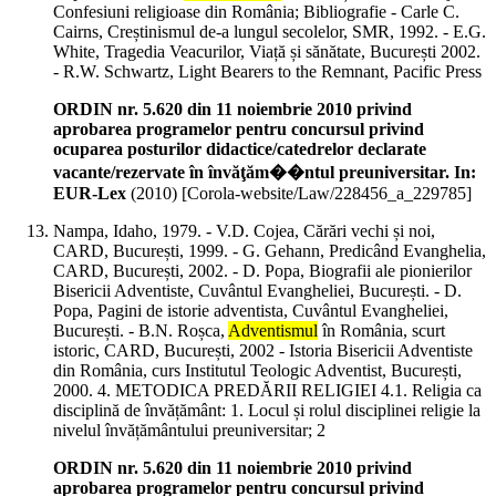
Confesiuni religioase din România; Bibliografie - Carle C.
Cairns, Creștinismul de-a lungul secolelor, SMR, 1992. - E.G.
White, Tragedia Veacurilor, Viață și sănătate, București 2002.
- R.W. Schwartz, Light Bearers to the Remnant, Pacific Press
ORDIN nr. 5.620 din 11 noiembrie 2010 privind
aprobarea programelor pentru concursul privind
ocuparea posturilor didactice/catedrelor declarate
vacante/rezervate în învăţăm��ntul preuniversitar. In:
EUR-Lex
(
2010
)
[Corola-website/Law/228456_a_229785]
Nampa, Idaho, 1979. - V.D. Cojea, Cărări vechi și noi,
CARD, București, 1999. - G. Gehann, Predicând Evanghelia,
CARD, București, 2002. - D. Popa, Biografii ale pionierilor
Bisericii Adventiste, Cuvântul Evangheliei, București. - D.
Popa, Pagini de istorie adventista, Cuvântul Evangheliei,
București. - B.N. Roșca,
Adventismul
în România, scurt
istoric, CARD, București, 2002 - Istoria Bisericii Adventiste
din România, curs Institutul Teologic Adventist, București,
2000. 4. METODICA PREDĂRII RELIGIEI 4.1. Religia ca
disciplină de învățământ: 1. Locul și rolul disciplinei religie la
nivelul învățământului preuniversitar; 2
ORDIN nr. 5.620 din 11 noiembrie 2010 privind
aprobarea programelor pentru concursul privind