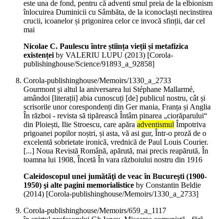
este una de fond, pentru că adventi smul preia de la elbionism
înlocuirea Duminicii cu Sâmbăta, de la iconoclaști necinstirea
crucii, icoanelor și prigonirea celor ce invocă sfinții, dar cel
mai
Nicolae C. Paulescu între știința vieții și metafizica
existenței
by VALERIU LUPU (
2013
)
[Corola-
publishinghouse/Science/91893_a_92858]
Corola-publishinghouse/Memoirs/1330_a_2733
Gourmont și altul la aniversarea lui Stéphane Mallarmé,
amândoi [literații] abia cunoscuți [de] publicul nostru, cât și
scrisorile unor corespondenți din Ger mania, Franța și Anglia
În război - revista să tipărească Întâm pinarea „ciorăparului“
din Ploiești, Ilie Stroescu, care apăra
adventismul
Împotriva
prigoanei popilor noștri, și asta, vă asi gur, Într-o proză de o
excelentă sobrietate ironică, vrednică de Paul Louis Courier.
[...] Noua Revistă Română, apărută, mai precis reapărută, În
toamna lui 1908, Încetă În vara războiului nostru din 1916
Caleidoscopul unei jumătăţi de veac în Bucureşti (1900-
1950) şi alte pagini memorialistice
by Constantin Beldie
(
2014
)
[Corola-publishinghouse/Memoirs/1330_a_2733]
Corola-publishinghouse/Memoirs/659_a_1117