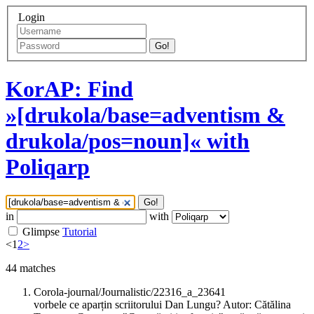
Login
Go!
KorAP: Find
»[drukola/base=adventism &
drukola/pos=noun]« with
Poliqarp
Go!
in
with
Glimpse
Tutorial
<
1
2
>
44
matches
Corola-journal/Journalistic/22316_a_23641
vorbele ce aparțin scriitorului Dan Lungu? Autor: Cătălina