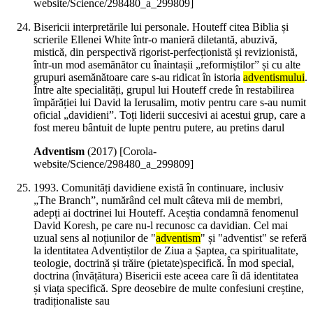
website/Science/298480_a_299809]
Bisericii interpretările lui personale. Houteff citea Biblia și
scrierile Ellenei White într-o manieră diletantă, abuzivă,
mistică, din perspectivă rigorist-perfecționistă și revizionistă,
într-un mod asemănător cu înaintașii „reformiștilor” și cu alte
grupuri asemănătoare care s-au ridicat în istoria
adventismului
.
Între alte specialități, grupul lui Houteff crede în restabilirea
împărăției lui David la Ierusalim, motiv pentru care s-au numit
oficial „davidieni”. Toți liderii succesivi ai acestui grup, care a
fost mereu bântuit de lupte pentru putere, au pretins darul
Adventism
(
2017
)
[Corola-
website/Science/298480_a_299809]
1993. Comunități davidiene există în continuare, inclusiv
„The Branch”, numărând cel mult câteva mii de membri,
adepți ai doctrinei lui Houteff. Aceștia condamnă fenomenul
David Koresh, pe care nu-l recunosc ca davidian. Cel mai
uzual sens al noțiunilor de "
adventism
" și "adventist" se referă
la identitatea Adventiștilor de Ziua a Șaptea, ca spiritualitate,
teologie, doctrină și trăire (pietate)specifică. În mod special,
doctrina (învățătura) Bisericii este aceea care îi dă identitatea
și viața specifică. Spre deosebire de multe confesiuni creștine,
tradiționaliste sau