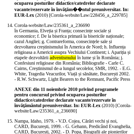
ocuparea posturilor didactice/catedrelor declarate
vacante/rezervate în învăţăm��ntul preuniversitar. In:
EUR-Lex
(
2010
)
[Corola-website/Law/228456_a_229785]
Corola-website/Law/235361_a_236690
în Germania, Elveția și Franța; consecințe sociale și
economice; f. De la biserica primară la bisericile naționale;
cazul Angliei; g. Contrareforma, consecințele sale și
dezvoltarea creștinismului în America de Nord; h. Influența
religioasa a Americii asupra Vechiului Continent; i. Apariția și
etapele dezvoltării
adventismului
în lume și în România; j.
Confesiuni religioase din România; Bibliografie - Carle C.
Cairns, Creștinismul de-a lungul secolelor, SMR, 1992. - E.G.
White, Tragedia Veacurilor, Viață și sănătate, București 2002.
- R.W. Schwartz, Light Bearers to the Remnant, Pacific Press
ANEXE din 11 noiembrie 2010 privind programele
pentru concursul privind ocuparea posturilor
didactice/catedrelor declarate vacante/rezervate în
învăţământul preuniversitar. In: EUR-Lex
(
2010
)
[Corola-
website/Law/235361_a_236690]
Nampa, Idaho, 1979. - V.D. Cojea, Cărări vechi și noi,
CARD, București, 1999. - G. Gehann, Predicând Evanghelia,
CARD, București, 2002. - D. Popa, Biografii ale pionierilor