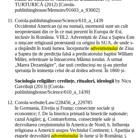
TURTURICĂ (
2012
)
[Corola-
publishinghouse/Memoirs/91603_a_93002]
Corola-publishinghouse/Science/610_a_1439
Occidentul American (și nu numai), mormonii sunt un cult
neoprotestant din ce în ce mai prezent în Europa de Est,
inclusiv în România. VIII.2. Adventiștii de Ziua a Șaptea Este
o mișcare religioasă protestantă cu origini în SUA, de unde s-
a răspândit în toată lumea. începuturile
adventismului
de Ziua
a Șaptea țin de predicția falsă a predicatorului baptist William
Miller, referitoare la întoarcerea Mântui torului. A urmat
„Marea Dezamăgire”, dar unii credincioși nu și-au pierdut
speranța în iminența celui de-al doilea advent. În 1860 și-
Sociologia religiilor: credințe, ritualuri, ideologii
by Nicu
Gavriluță (
2013
)
[Corola-
publishinghouse/Science/610_a_1439]
Corola-website/Law/228456_a_229785
în Germania, Elveția și Franța; consecințe sociale și
economice; f. De la biserica primară la bisericile naționale;
cazul Angliei; g. Contrareforma, consecințele sale și
dezvoltarea creștinismului în America de Nord; h. Influența
religioasa a Americii asupra Vechiului Continent; i. Apariția și
etapele dezvoltării
adventismului
în lume și în România; j.