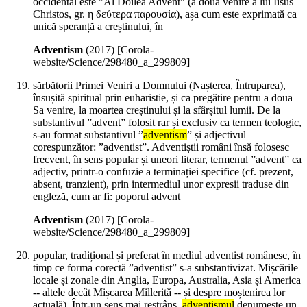
occidental este "Al Doilea Advent" (a doua venire a lui Iisus
Christos, gr. η δεύτερα παρουσία), așa cum este exprimată ca
unică speranță a creștinului, în
Adventism
(
2017
)
[Corola-
website/Science/298480_a_299809]
sărbătorii Primei Veniri a Domnului (Nașterea, Întruparea),
însușită spiritual prin euharistie, și ca pregătire pentru a doua
Sa venire, la moartea creștinului și la sfârșitul lumii. De la
substantivul ”advent” folosit rar și exclusiv ca termen teologic,
s-au format substantivul ”
adventism
” și adjectivul
corespunzător: ”adventist”. Adventiștii români însă folosesc
frecvent, în sens popular și uneori literar, termenul ”advent” ca
adjectiv, printr-o confuzie a terminației specifice (cf. prezent,
absent, tranzient), prin intermediul unor expresii traduse din
engleză, cum ar fi: poporul advent
Adventism
(
2017
)
[Corola-
website/Science/298480_a_299809]
popular, tradițional și preferat în mediul adventist românesc, în
timp ce forma corectă ”adventist” s-a substantivizat. Mișcările
locale și zonale din Anglia, Europa, Australia, Asia și America
-- altele decât Mișcarea Millerită -- și despre moștenirea lor
actuală). Într-un sens mai restrâns,
adventismul
denumește un