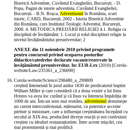
Bisericii Adventiste, Cuvântul Evangheliei, București. - D.
Popa, Pagini de istorie adventista, Cuvântul Evangheliei,
București. - B.N. Roșca,
Adventismul
în România, scurt
istoric, CARD, București, 2002 - Istoria Bisericii Adventiste
din România, curs Institutul Teologic Adventist, București,
2000. 4. METODICA PREDĂRII RELIGIEI 4.1. Religia ca
disciplină de învățământ: 1. Locul și rolul disciplinei religie la
nivelul învățământului preuniversitar; 2
ANEXE din 11 noiembrie 2010 privind programele
pentru concursul privind ocuparea posturilor
didactice/catedrelor declarate vacante/rezervate în
învăţământul preuniversitar. In: EUR-Lex
(
2010
)
[Corola-
website/Law/235361_a_236690]
Corola-website/Science/298480_a_299809
creștină întemeiată în jurul anilor 1830 de predicatorul baptist
William Miller și care consideră că a doua venire a lui Iisus
Hristos va avea loc curând și că Iisus va întemeia împărăția de
1000 de ani. Într-un sens mai restrâns,
adventismul
denumește
un curent interconfesional, milenarist, cu puternice accente
pietiste și misionare, care a influențat creștinătatea începând cu
secolul al XIX-lea, producând diverse reacții și noi confesiuni
creștine cu idealuri restauraționiste. Între aceste mișcări, cea
mai proeminentă și mai prolifică