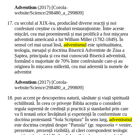
Adventism
(
2017
)
[Corola-
website/Science/298480_a_299809]
cu secolul al XIX-lea, producând diverse reacții și noi
confesiuni creștine cu idealuri restauraționiste. Între aceste
mișcări, cea mai proeminentă și mai prolifică a fost mișcarea
adventistă americană a lui William Miller (1782-1849). În
sensul cel mai uzual însă,
adventismul
este spiritualitatea,
teologia, mesajul și doctrina Bisericii Adventiste de Ziua a
Șaptea, principala și cea mai cunoscută Biserică adventistă,
formând o majoritate de 70% între confesiunile care-și au
originea în mișcarea millerită, cea mai aderentă la numele de
adventist
Adventism
(
2017
)
[Corola-
website/Science/298480_a_299809]
pun accent pe descoperirea naturii, sănătate și viață spirituală
echilibrată. În ceea ce privește Biblia aceștia o consideră
regula supremă de credință și practică și standardul prin care
va fi testată orice învățătură și experiență în conformitate cu
doctrina protestantă "Sola Scriptura" În sens larg,
adventismul
este doctrina creștină despre "Parusía" (gr. παρουσία = venire,
prezentare, prezență vizibilă), al cărei corespondent teologic