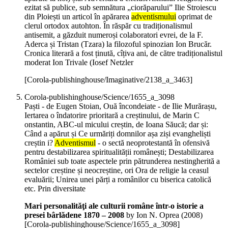
ezitat să publice, sub semnătura „ciorăparului” Ilie Stroiescu
din Ploiești un articol în apărarea
adventismului
oprimat de
clerul ortodox autohton. În răspăr cu tradiționalismul
antisemit, a găzduit numeroși colaboratori evrei, de la F.
Aderca și Tristan (Tzara) la filozoful spinozian Ion Brucăr.
Cronica literară a fost ținută, cîțiva ani, de către tradiționalistul
moderat Ion Trivale (Iosef Netzler
[Corola-publishinghouse/Imaginative/2138_a_3463]
Corola-publishinghouse/Science/1655_a_3098
Paști - de Eugen Stoian, Ouă încondeiate - de Ilie Murărașu,
Iertarea o îndatorire prioritară a creștinului, de Marin C
onstantin, ABC‐ul micului creștin, de Ioana Săucă; dar și:
Când a apărut și Ce urmăriți domnilor așa ziși evangheliști
creștin i?
Adventismul
- o sectă neoprotestantă în ofensivă
pentru destabilizarea spiritualității românești; Destabilizarea
României sub toate aspectele prin pătrunderea nestingherită a
sectelor creștine și neocreștine, ori Ora de religie la ceasul
evaluării; Unirea unei părți a românilor cu biserica catolică
etc. Prin diversitate
Mari personalităţi ale culturii române într-o istorie a
presei bârlădene 1870 – 2008
by Ion N. Oprea (
2008
)
[Corola-publishinghouse/Science/1655_a_3098]