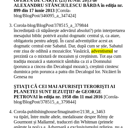
OFERTĂ DE CARTE (21) IUNIE 2013 de
ALEXANDRU STĂNCIULESCU BÂRDA în ediţia nr.
899 din 17 iunie 2013
[Corola-
blog/BlogPost/346095_a_347424]
Corola-blog/BlogPost/378515_a_379844
încredințată că stăpânește adevărul absolut?) prin interpretarea
mesajului biblic potrivit axului dogmatic central și, ca atare,
obligatoriu pentru adepți. În cazul adventiștilor acest ax
dogmatic central este Sabatul. Dar, după cum se știe, Sabatul
este ziua de odihnă a mozaicilor. Vasăzică,
adventismul
se
prezintă ca o mixtură de mozaism și creștinism. Tot așa cum
tradiția mozaică a statornicit sâmbăta ca zi a Domnului
(porunca a cincea din Decalogul mozaic), creștinii cinstesc
duminica prin porunca a patra din Decalogul lor. Nicăieri în
Genesa nu
ŞTIAŢI CĂ CEI MAI AFURISIŢI TERORIŞTI AI
PLANETEI SUNT IEZUIŢII? de GEORGE
PETROVAI în ediţia nr. 1958 din 11 mai 2016
[Corola-
blog/BlogPost/378515_a_379844]
Corola-publishinghouse/Imaginative/2138_a_3463
va tipări, între multe altele, medalioane despre Rémy de
Gourmont și Mallarmé, traduceri din Whitman (primele
apărute la noi) ș.a. Adversară a exclusivismului religios, nu a