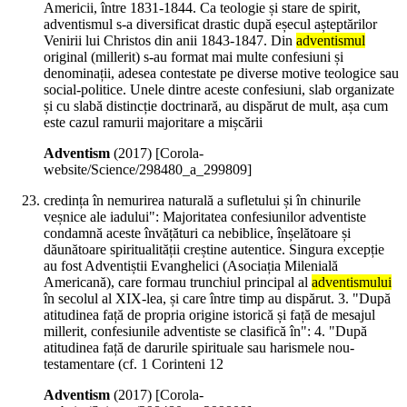
Americii, între 1831-1844. Ca teologie și stare de spirit,
adventismul s-a diversificat drastic după eșecul așteptărilor
Venirii lui Christos din anii 1843-1847. Din
adventismul
original (millerit) s-au format mai multe confesiuni și
denominații, adesea contestate pe diverse motive teologice sau
social-politice. Unele dintre aceste confesiuni, slab organizate
și cu slabă distincție doctrinară, au dispărut de mult, așa cum
este cazul ramurii majoritare a mișcării
Adventism
(
2017
)
[Corola-
website/Science/298480_a_299809]
credința în nemurirea naturală a sufletului și în chinurile
veșnice ale iadului": Majoritatea confesiunilor adventiste
condamnă aceste învățături ca nebiblice, înșelătoare și
dăunătoare spiritualității creștine autentice. Singura excepție
au fost Adventiștii Evanghelici (Asociația Milenială
Americană), care formau trunchiul principal al
adventismului
în secolul al XIX-lea, și care între timp au dispărut. 3. "După
atitudinea față de propria origine istorică și față de mesajul
millerit, confesiunile adventiste se clasifică în": 4. "După
atitudinea față de darurile spirituale sau harismele nou-
testamentare (cf. 1 Corinteni 12
Adventism
(
2017
)
[Corola-