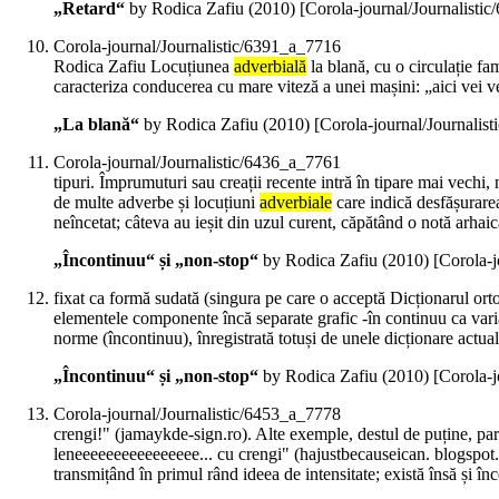
„Retard“
by Rodica Zafiu (
2010
)
[Corola-journal/Journalisti
Corola-journal/Journalistic/6391_a_7716
Rodica Zafiu Locuțiunea
adverbială
la blană, cu o circulație fam
caracteriza conducerea cu mare viteză a unei mașini: „aici vei v
„La blană“
by Rodica Zafiu (
2010
)
[Corola-journal/Journalis
Corola-journal/Journalistic/6436_a_7761
tipuri. Împrumuturi sau creații recente intră în tipare mai vechi,
de multe adverbe și locuțiuni
adverbiale
care indică desfășurarea
neîncetat; câteva au ieșit din uzul curent, căpătând o notă arhaic
„Încontinuu“ și „non-stop“
by Rodica Zafiu (
2010
)
[Corola-j
fixat ca formă sudată (singura pe care o acceptă Dicționarul or
elementele componente încă separate grafic -în continuu ca var
norme (încontinuu), înregistrată totuși de unele dicționare actual
„Încontinuu“ și „non-stop“
by Rodica Zafiu (
2010
)
[Corola-j
Corola-journal/Journalistic/6453_a_7778
crengi!" (jamaykde-sign.ro). Alte exemple, destul de puține, par 
leneeeeeeeeeeeeeeee... cu crengi" (hajustbecauseican. blogspot.
transmițând în primul rând ideea de intensitate; există însă și înc