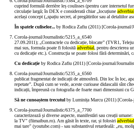
Corola-journal/Journalistic/5384_a_6709
cuprind formulă derrière leș coulisses (pentru care internetul fu
circulație largă; în DEX e considerată chiar „locuțiune
adverbia
același concept („spațiu secret, al pregătirilor sau al detaliilor 
În spatele culiselor...
by Rodica Zafiu (
2011
)
[Corola-journal/
Corola-journal/Journalistic/5215_a_6540
27.09.2011); „Contractele cu dedicație, blocate” (TVR1, Telejurn
mai sus, formula poate fi folosită
adverbial
, pentru descrierea un
cu dedicație etc.). Construcția se poate folosi fără determinări, 
Cu dedicație
by Rodica Zafiu (
2011
)
[Corola-journal/Journali
Corola-journal/Journalistic/5235_a_6560
publicat fragmentat de indicații de atmosferă. Din loc în loc, 
repetate”. După cum se vede, aceste curioase didascalii sînt cîteo
indicații, împreună cu fotografia de foarte mari dimensiuni cu G
Să ne cunoaștem trecutul
by Luminița Marcu (
2011
)
[Corola-
Corola-journal/Journalistic/6375_a_7700
caracterizează și diverse aspecte, manifestări sau creații umane: 
la TV" (fiimaibun.ro). Am găsit în texte, rar, și folosiri
adverbia
mai tare" (youtube.com) - sau substantivul retardeală: „eu, moli