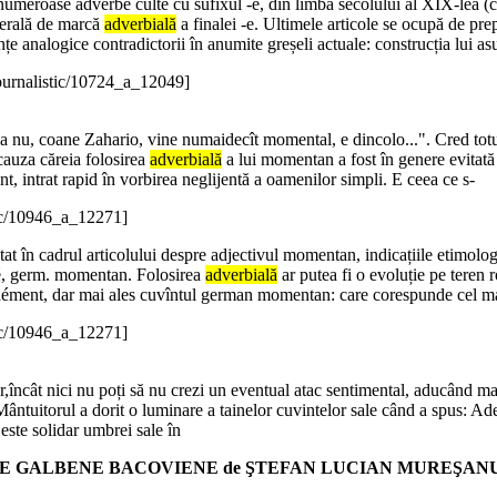
numeroase adverbe culte cu sufixul -e, din limba secolului al XIX-lea (cer
nerală de marcă
adverbială
a finalei -e. Ultimele articole se ocupă de prepo
ințe analogice contradictorii în anumite greșeli actuale: construcția lui as
ournalistic/10724_a_12049]
Ba nu, coane Zahario, vine numaidecît momental, e dincolo...". Cred totuși
 cauza căreia folosirea
adverbială
a lui momentan a fost în genere evitată 
ent, intrat rapid în vorbirea neglijentă a oamenilor simpli. E ceea ce s-
tic/10946_a_12271]
tat în cadrul articolului despre adjectivul momentan, indicațiile etimolog
né, germ. momentan. Folosirea
adverbială
ar putea fi o evoluție pe teren 
anément, dar mai ales cuvîntul german momentan: care corespunde cel m
tic/10946_a_12271]
ăr,încât nici nu poți să nu crezi un eventual atac sentimental, aducând ma
 Mântuitorul a dorit o luminare a tainelor cuvintelor sale când a spus: Adev
 este solidar umbrei sale în
LBENE BACOVIENE de ŞTEFAN LUCIAN MUREŞANU în ediţi