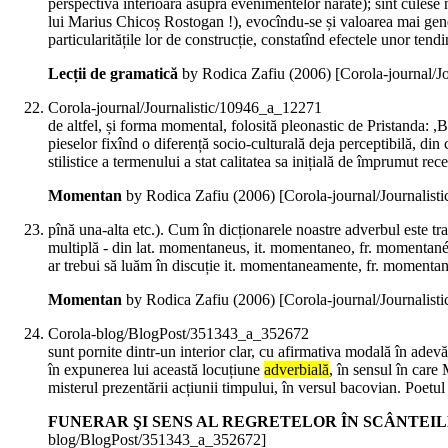
perspectiva interioară asupra evenimentelor narate); sînt culese 
lui Marius Chicoș Rostogan !), evocîndu-se și valoarea mai ge
particularitățile lor de construcție, constatînd efectele unor tend
Lecții de gramatică
by Rodica Zafiu (
2006
)
[Corola-journal/J
Corola-journal/Journalistic/10946_a_12271
de altfel, și forma momental, folosită pleonastic de Pristanda: ,
pieselor fixînd o diferență socio-culturală deja perceptibilă, din
stilistice a termenului a stat calitatea sa inițială de împrumut rec
Momentan
by Rodica Zafiu (
2006
)
[Corola-journal/Journalis
pînă una-alta etc.). Cum în dicționarele noastre adverbul este tra
multiplă - din lat. momentaneus, it. momentaneo, fr. momenta
ar trebui să luăm în discuție it. momentaneamente, fr. moment
Momentan
by Rodica Zafiu (
2006
)
[Corola-journal/Journalis
Corola-blog/BlogPost/351343_a_352672
sunt pornite dintr-un interior clar, cu afirmativa modală în adev
în expunerea lui această locuțiune
adverbială
, în sensul în care
misterul prezentării acțiunii timpului, în versul bacovian. Poetul
FUNERAR ŞI SENS AL REGRETELOR ÎN SCÂNTEILE GA
blog/BlogPost/351343_a_352672]