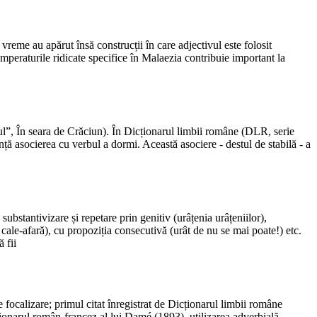
 vreme au apărut însă construcții în care adjectivul este folosit
temperaturile ridicate specifice în Malaezia contribuie important la
ocul”, În seara de Crăciun). În Dicționarul limbii române (DLR, serie
ență asocierea cu verbul a dormi. Această asociere - destul de stabilă - a
 substantivizare și repetare prin genitiv (urâțenia urâțeniilor),
 cale-afară), cu propoziția consecutivă (urât de nu se mai poate!) etc.
 fii
e focalizare; primul citat înregistrat de Dicționarul limbii române
ționarul român-francez al lui Damé (1893), utilizarea adverbială