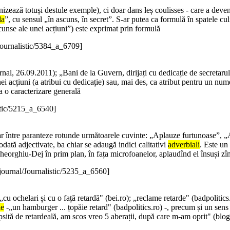
rnizează totuși destule exemple), ci doar dans leș coulisses - care a deve
la
”, cu sensul „în ascuns, în secret”. S-ar putea ca formulă în spatele cu
ascunse ale unei acțiuni”) este exprimat prin formulă
Journalistic/5384_a_6709]
al, 26.09.2011); „Bani de la Guvern, dirijați cu dedicație de secretarul
ei acțiuni (a atribui cu dedicație) sau, mai des, ca atribut pentru un num
ca o caracterizare generală
stic/5215_a_6540]
apar între paranteze rotunde următoarele cuvinte: „Aplauze furtunoase”,
dată adjectivate, ba chiar se adaugă indici calitativi
adverbiali
. Este un 
heorghiu-Dej în prim plan, în fața microfoanelor, aplaudînd el însuși zîm
journal/Journalistic/5235_a_6560]
„cu ochelari și cu o față retardă" (bei.ro); „reclame retarde" (badpolitics
le
-„un hamburger ... țopăie retard" (badpolitics.ro) -, precum și un sens n
psită de retardeală, am scos vreo 5 aberații, după care m-am oprit" (blo