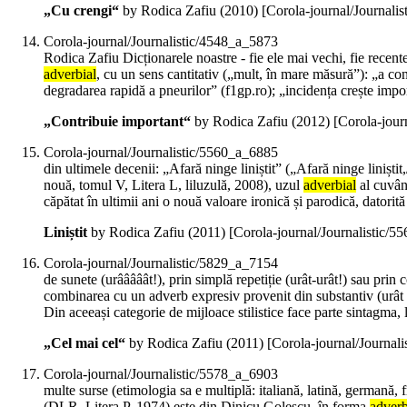
„Cu crengi“
by Rodica Zafiu (
2010
)
[Corola-journal/Journali
Corola-journal/Journalistic/4548_a_5873
Rodica Zafiu Dicționarele noastre - fie ele mai vechi, fie recente 
adverbial
, cu un sens cantitativ („mult, în mare măsură”): „a cont
degradarea rapidă a pneurilor” (f1gp.ro); „incidența crește impo
„Contribuie important“
by Rodica Zafiu (
2012
)
[Corola-jour
Corola-journal/Journalistic/5560_a_6885
din ultimele decenii: „Afară ninge liniștit” („Afară ninge linișt
nouă, tomul V, Litera L, liluzulă, 2008), uzul
adverbial
al cuvânt
căpătat în ultimii ani o nouă valoare ironică și parodică, datorit
Liniștit
by Rodica Zafiu (
2011
)
[Corola-journal/Journalistic/
Corola-journal/Journalistic/5829_a_7154
de sunete (urââââât!), prin simplă repetiție (urât-urât!) sau prin c
combinarea cu un adverb expresiv provenit din substantiv (urât 
Din aceeași categorie de mijloace stilistice face parte sintagma, 
„Cel mai cel“
by Rodica Zafiu (
2011
)
[Corola-journal/Journal
Corola-journal/Journalistic/5578_a_6903
multe surse (etimologia sa e multiplă: italiană, latină, germană, 
(DLR, Litera P, 1974) este din Dinicu Golescu, în forma
adverb