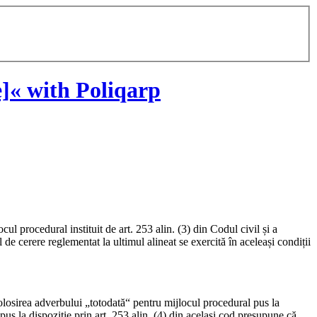
]« with Poliqarp
locul procedural instituit de art. 253 alin. (3) din Codul civil și a
de cerere reglementat la ultimul alineat se exercită în aceleași condiții
 Folosirea adverbului „totodată“ pentru mijlocul procedural pus la
s la dispoziție prin art. 253 alin. (4) din același cod presupune că