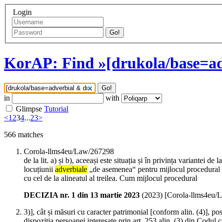
Login
Go!
KorAP: Find »[drukola/base=ad
Go!
in
with
Glimpse
Tutorial
<
1
2
3
4
...
23
>
566
matches
Corola-llms4eu/Law/267298
de la lit. a) și b), aceeași este situația și în privința variantei de
locuțiunii
adverbiale
„de asemenea“ pentru mijlocul procedural pus
cu cel de la alineatul al treilea. Cum mijlocul procedural
DECIZIA nr. 1 din 13 martie 2023
(
2023
)
[Corola-llms4eu/
3)], cât și măsuri cu caracter patrimonial [conform alin. (4)], po
dispoziția persoanei interesate prin art. 253 alin. (3) din Codul ci