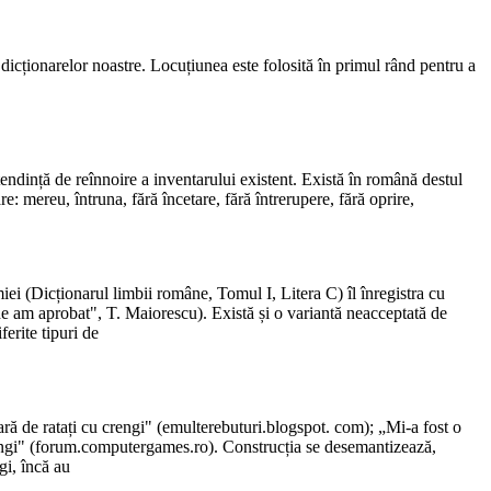
a dicționarelor noastre. Locuțiunea este folosită în primul rând pentru a
 tendință de reînnoire a inventarului existent. Există în română destul
: mereu, întruna, fără încetare, fără întrerupere, fără oprire,
i (Dicționarul limbii române, Tomul I, Litera C) îl înregistra cu
e am aprobat", T. Maiorescu). Există și o variantă neacceptată de
ferite tipuri de
rară de ratați cu crengi" (emulterebuturi.blogspot. com); „Mi-a fost o
engi" (forum.computergames.ro). Construcția se desemantizează,
gi, încă au