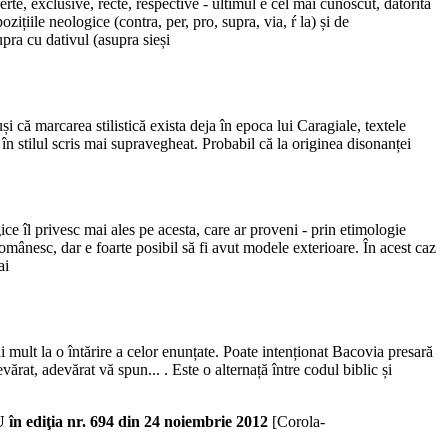
te, exclusive, recte, respective - ultimul e cel mai cunoscut, datorită
zițiile neologice (contra, per, pro, supra, via, ŕ la) și de
upra cu dativul (asupra sieși
 că marcarea stilistică exista deja în epoca lui Caragiale, textele
în stilul scris mai supravegheat. Probabil că la originea disonanței
ice îl privesc mai ales pe acesta, care ar proveni - prin etimologie
românesc, dar e foarte posibil să fi avut modele exterioare. În acest caz
ai
i mult la o întărire a celor enunțate. Poate intenționat Bacovia presară
ărat, adevărat vă spun... . Este o alternață între codul biblic și
a nr. 694 din 24 noiembrie 2012
[Corola-