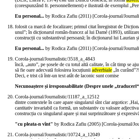
(corespunzând fr. personnellement) e ilustrată de exemplul „Pers
Eu personal...
by Rodica Zafiu (
2011
)
[Corola-journal/Journa
folosit ca marcă de focalizare; primul citat înregistrat de Dicț
unul”; în dicționarul român-francez al lui Damé (1893), utiliza
construcții cu substantivul persoană; în dicționarul lui Laurian
Eu personal...
by Rodica Zafiu (
2011
)
[Corola-journal/Journa
Corola-journal/Journalistic/3518_a_4843
încă, „auto”, pe șosele de cu totul altă calitate, în cât timp se a
să fie oare adecvată folosirea locuțiunii
adverbiale
„în curând”?! 
Deci, e trist că într-un text atât de laconic sunt comise
Necunoaștere și iresponsabilitate (Despre unele „traduceri“
Corola-journal/Journalistic/11187_a_12512
dintre contextele în care apare singularul sînt clar argotice: ,
cantitativ invariabil ca formă, un substantiv cu valoare adjectiv
construcția cu singularul apare și mai surprinzătoare și expresi
"cu pleata-n vînt"
by Rodica Zafiu (
2005
)
[Corola-journal/Jo
Corola-journal/Journalistic/10724_a_12049