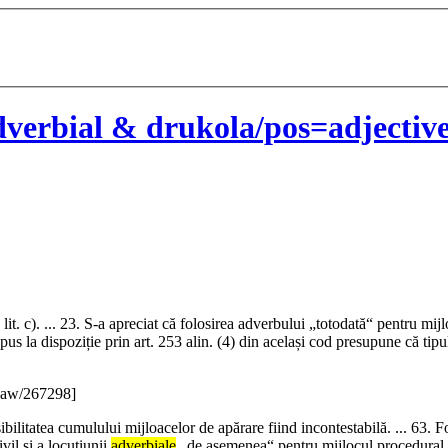
verbial & drukola/pos=adjective
 la lit. c). ... 23. S-a apreciat că folosirea adverbului „totodată“ pentru mij
 la dispoziție prin art. 253 alin. (4) din același cod presupune că tipul 
Law/267298]
sibilitatea cumulului mijloacelor de apărare fiind incontestabilă. ... 63.
vil și a locuțiunii
adverbiale
„de asemenea“ pentru mijlocul procedural pu