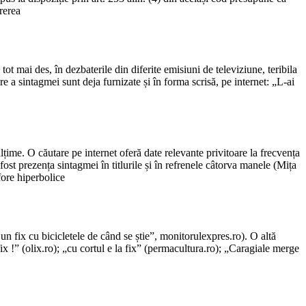
rerea
ot mai des, în dezbaterile din diferite emisiuni de televiziune, teribila
e a sintagmei sunt deja furnizate și în forma scrisă, pe internet: „L-ai
țime. O căutare pe internet oferă date relevante privitoare la frecvența
fost prezența sintagmei în titlurile și în refrenele câtorva manele (Mița
fore hiperbolice
e un fix cu bicicletele de când se știe”, monitorulexpres.ro). O altă
 fix !” (olix.ro); „cu cortul e la fix” (permacultura.ro); „Caragiale merge