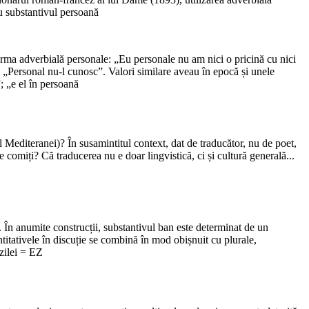
u substantivul persoană
forma adverbială personale: „Eu personale nu am nici o pricină cu nici
 „Personal nu-l cunosc”. Valori similare aveau în epocă și unele
; „e el în persoană
mul Mediteranei)? În susamintitul context, dat de traducător, nu de poet,
e comiți? Că traducerea nu e doar lingvistică, ci și cultură generală...
 În anumite construcții, substantivul ban este determinat de un
titativele în discuție se combină în mod obișnuit cu plurale,
 zilei = EZ