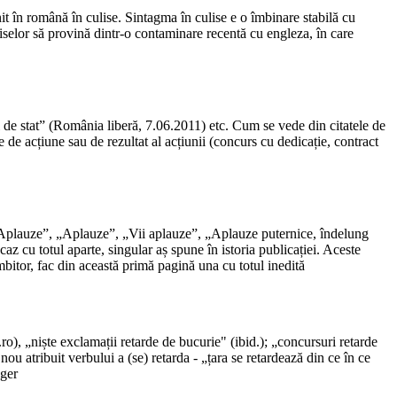
nit în română în culise. Sintagma în culise e o îmbinare stabilă cu
liselor să provină dintr-o contaminare recentă cu engleza, în care
 de stat” (România liberă, 7.06.2011) etc. Cum se vede din citatele de
e de acțiune sau de rezultat al acțiunii (concurs cu dedicație, contract
 „Aplauze”, „Aplauze”, „Vii aplauze”, „Aplauze puternice, îndelung
caz cu totul aparte, singular aș spune în istoria publicației. Aceste
bitor, fac din această primă pagină una cu totul inedită
.ro), „niște exclamații retarde de bucurie" (ibid.); „concursuri retarde
ou atribuit verbului a (se) retarda - „țara se retardează din ce în ce
gger