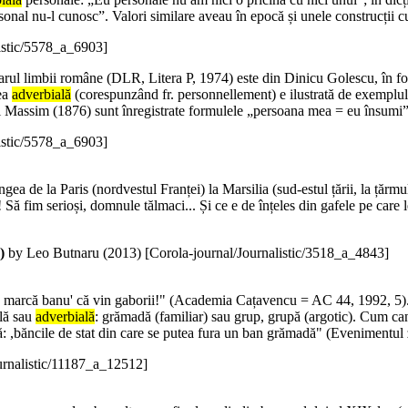
onal nu-l cunosc”. Valori similare aveau în epocă și unele construcții c
listic/5578_a_6903]
ionarul limbii române (DLR, Litera P, 1974) este din Dinicu Golescu, în 
rea
adverbială
(corespunzând fr. personnellement) e ilustrată de exemplul
 și Massim (1876) sunt înregistrate formulele „persoana mea = eu însumi”
listic/5578_a_6903]
jungea de la Paris (nordvestul Franței) la Marsilia (sud-estul țării, la țăr
Să fim serioși, domnule tălmaci... Și ce e de înțeles din gafele pe care l
)
by Leo Butnaru (
2013
)
[Corola-journal/Journalistic/3518_a_4843]
Hai, marcă banu' că vin gaborii!" (Academia Cațavencu = AC 44, 1992, 5).
ală sau
adverbială
: grămadă (familiar) sau grup, grupă (argotic). Cum can
vă: ,băncile de stat din care se putea fura un ban grămadă" (Evenimentul
urnalistic/11187_a_12512]