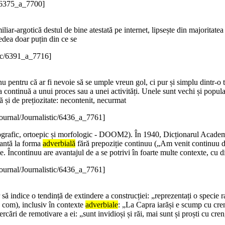
c/6375_a_7700]
iliar-argotică destul de bine atestată pe internet, lipsește din majoritate
edea doar puțin din ce se
tic/6391_a_7716]
 nu pentru că ar fi nevoie să se umple vreun gol, ci pur și simplu dintr-o
 continuă a unui proces sau a unei activități. Unele sunt vechi și populare
ă și de prețiozitate: necontenit, necurmat
ournal/Journalistic/6436_a_7761]
tografic, ortoepic și morfologic - DOOM2). În 1940, Dicționarul Academie
iantă la forma
adverbială
fără prepoziție continuu („Am venit continuu d
e. Încontinuu are avantajul de a se potrivi în foarte multe contexte, cu di
ournal/Journalistic/6436_a_7761]
să indice o tendință de extindere a construcției: „reprezentați o specie 
 com), inclusiv în contexte
adverbiale
: „La Capra iarăși e scump cu cr
ercări de remotivare a ei: „sunt invidioși și răi, mai sunt și proști cu cren