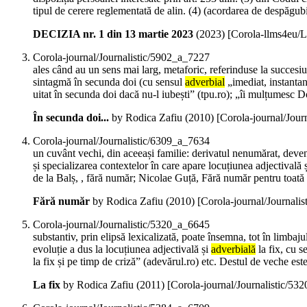
tipul de cerere reglementată de alin. (4) (acordarea de despăgubir
DECIZIA nr. 1 din 13 martie 2023
(
2023
)
[Corola-llms4eu/
Corola-journal/Journalistic/5902_a_7227
ales când au un sens mai larg, metaforic, referinduse la succesiun
sintagmă în secunda doi (cu sensul
adverbial
„imediat, instantan
uitat în secunda doi dacă nu-l iubești” (tpu.ro); „îi mulțumesc 
În secunda doi...
by Rodica Zafiu (
2010
)
[Corola-journal/Jour
Corola-journal/Journalistic/6309_a_7634
un cuvânt vechi, din aceeași familie: derivatul nenumărat, deveni
și specializarea contextelor în care apare locuțiunea adjectivală 
de la Balș, , fără număr; Nicolae Guță, Fără număr pentru toată l
Fără număr
by Rodica Zafiu (
2010
)
[Corola-journal/Journali
Corola-journal/Journalistic/5320_a_6645
substantiv, prin elipsă lexicalizată, poate însemna, tot în limbaju
evoluție a dus la locuțiunea adjectivală și
adverbială
la fix, cu s
la fix și pe timp de criză” (adevărul.ro) etc. Destul de veche est
La fix
by Rodica Zafiu (
2011
)
[Corola-journal/Journalistic/53