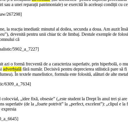
i sau a unei reparații patrimoniale) se exercită în aceleași condiții cu ce
Law/267298]
e, la reacția imediată: minutul al doilea, secunda a doua. Am auzit însă t
eu”), devenită pentru unii chiar tic de limbaj. Destule exemple de folosir
Domnului că
nalistic/5902_a_7227]
t azi o formă frecventă de a caracteriza superlativ, prin hiperbolă, o mul
și
adverbială
fără număr. Decisivă pentru deprecierea stilistică pare să fi 
umea). În textele manelistice, formula este folosită, alături de alte meta
stic/6309_a_7634]
l colocvial, „idee fixă, obsesie” („este student la Drept în anul trei și ar
ens superlativ (de la „foarte potrivit” la „perfect, excelent”): „clipul e la
e expresia
20_a_6645]