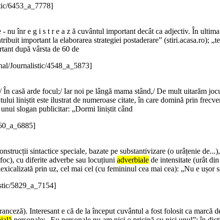
stic/6453_a_7778]
- nu înr e g i s t r e a z ă cuvântul important decât ca adjectiv. În ultima
ribuit important la elaborarea strategiei postaderare” (stiri.acasa.ro); „
rtant după vârsta de 60 de
nal/Journalistic/4548_a_5873]
it,/ În casă arde focul;/ Iar noi pe lângă mama stând,/ De mult uitarăm j
ului liniștit este ilustrat de numeroase citate, în care domină prin frecv
ă unui slogan publicitar: „Dormi liniștit când
5560_a_6885]
onstrucții sintactice speciale, bazate pe substantivizare (o urâțenie de...),
foc), cu diferite adverbe sau locuțiuni
adverbiale
de intensitate (urât din
lexicalizată prin uz, cel mai cel (cu femininul cea mai cea): „Nu e ușor să
istic/5829_a_7154]
franceză). Interesant e că de la început cuvântul a fost folosit ca marcă d
ială
personale: „Eu personale nu am nici o pricină cu nici unul”; în dic