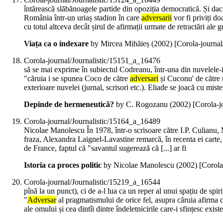
întărească slăbănoagele partide din opoziția democratică. Și dac
România într-un uriaș stadion în care
adversarii
vor fi priviți d
cu totul altceva decât șirul de afirmații urmate de retractări ale 
Viața ca o indexare
by Mircea Mihăieș (
2002
)
[Corola-journa
Corola-journal/Journalistic/15151_a_16476
să se mai exprime în subiectul Codreanu, într-una din nuvelele-i
"căruia i se spunea Coco de către
adversari
și Cuconu' de către 
exterioare nuvelei (jurnal, scrisori etc.). Eliade se joacă cu mist
Depinde de hermeneutică?
by C. Rogozanu (
2002
)
[Corola-j
Corola-journal/Journalistic/15164_a_16489
Nicolae Manolescu În 1978, într-o scrisoare către I.P. Culianu, M
fraza, Alexandra Laignel-Lavastine remarcă, în recenta ei carte, 
de France, faptul că "savantul sugerează că [...] ar fi
Istoria ca proces politic
by Nicolae Manolescu (
2002
)
[Corola
Corola-journal/Journalistic/15219_a_16544
pînă la un punct), ci de a-l lua ca un reper al unui spațiu de spir
"
Adversar
al pragmatismului de orice fel, asupra căruia afirma 
ale omului și cea dintîi dintre îndeletnicirile care-i sfințesc exis