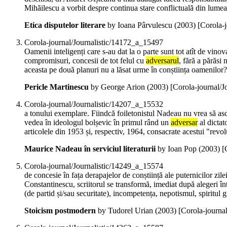
Mihăilescu a vorbit despre continua stare conflictuală din lumea 
Etica disputelor literare
by Ioana Pârvulescu (
2003
)
[Corola-
Corola-journal/Journalistic/14172_a_15497
Oamenii inteligenți care s-au dat la o parte sunt tot atît de vino
compromisuri, concesii de tot felul cu
adversarul
, fără a părăsi
aceasta pe două planuri nu a lăsat urme în conștiința oamenilor?
Pericle Martinescu
by George Arion (
2003
)
[Corola-journal/
Corola-journal/Journalistic/14207_a_15532
a tonului exemplare. Fiindcă foiletonistul Nadeau nu vrea să ascu
vedea în ideologul bolșevic în primul rând un
adversar
al dictat
articolele din 1953 și, respectiv, 1964, consacrate acestui "revol
Maurice Nadeau în serviciul literaturii
by Ioan Pop (
2003
)
[
Corola-journal/Journalistic/14249_a_15574
de concesie în fața derapajelor de conștiință ale puternicilor zilei
Constantinescu, scriitorul se transformă, imediat după alegeri î
(de partid și/sau securitate), incompetența, nepotismul, spiritul 
Stoicism postmodern
by Tudorel Urian (
2003
)
[Corola-journa