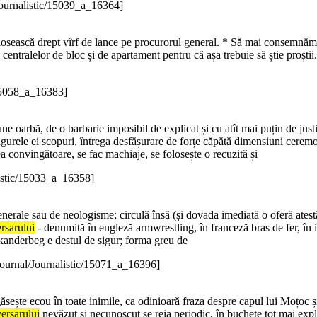
Journalistic/15039_a_16364]
folosească drept vîrf de lance pe procurorul general. * Să mai consemnăm 
centralelor de bloc și de apartament pentru că așa trebuie să știe proștii
/15058_a_16383]
ne oarbă, de o barbarie imposibil de explicat și cu atît mai puțin de justi
ngurele ei scopuri, întrega desfășurare de forțe căpătă dimensiuni ceremon
a convingătoare, se fac machiaje, se folosește o recuzită și
listic/15033_a_16358]
nerale sau de neologisme; circulă însă (și dovada imediată o oferă atest
rsarului
- denumită în engleză armwrestling, în franceză bras de fer, în it
Skanderbeg e destul de sigur; forma greu de
journal/Journalistic/15071_a_16396]
ște ecou în toate inimile, ca odinioară fraza despre capul lui Moțoc și, "
ersarului
nevăzut și necunoscut se reia periodic, în buchete tot mai explo