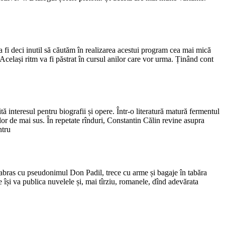
Va fi deci inutil să căutăm în realizarea acestui program cea mai mică
te. Același ritm va fi păstrat în cursul anilor care vor urma. Ținând cont
ă interesul pentru biografii și opere. Într-o literatură matură fermentul
lor de mai sus. În repetate rînduri, Constantin Călin revine asupra
ntru
labras cu pseudonimul Don Padil, trece cu arme și bagaje în tabăra
e își va publica nuvelele și, mai tîrziu, romanele, dînd adevărata