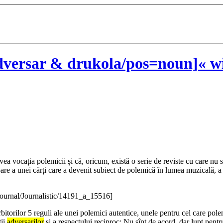
versar & drukola/pos=noun]« wi
ea vocația polemicii și că, oricum, există o serie de reviste cu care nu s
re a unei cărți care a devenit subiect de polemică în lumea muzicală, a 
journal/Journalistic/14191_a_15516]
itorilor 5 reguli ale unei polemici autentice, unele pentru cel care pole
ții
adversarilor
și a respectului reciproc: Nu sînt de acord, dar lupt pent