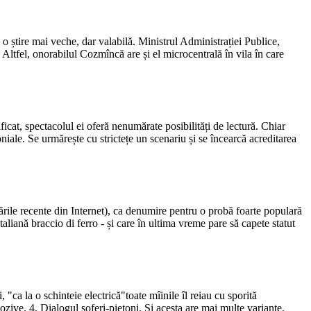
o știre mai veche, dar valabilă. Ministrul Administrației Publice,
. Altfel, onorabilul Cozmîncă are și el microcentrală în vila în care
ficat, spectacolul ei oferă nenumărate posibilități de lectură. Chiar
iale. Se urmărește cu strictețe un scenariu și se încearcă acreditarea
ările recente din Internet), ca denumire pentru o probă foarte populară
aliană braccio di ferro - și care în ultima vreme pare să capete statut
ca la o schinteie electrică"toate mîinile îl reiau cu sporită
zive. 4. Dialogul șoferi-pietoni. Și acesta are mai multe variante.