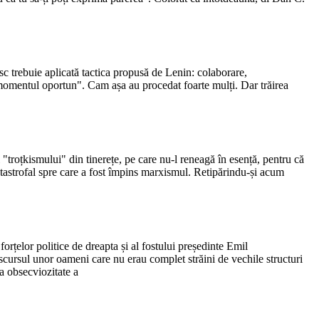
esc trebuie aplicată tactica propusă de Lenin: colaborare,
 la momentul oportun". Cam așa au procedat foarte mulți. Dar trăirea
"troțkismului" din tinerețe, pe care nu-l reneagă în esență, pentru că
atastrofal spre care a fost împins marxismul. Retipărindu-și acum
 forțelor politice de dreapta și al fostului președinte Emil
scursul unor oameni care nu erau complet străini de vechile structuri
la obsecviozitate a