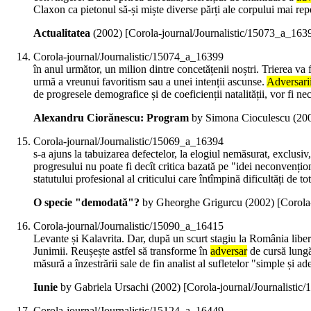
Claxon ca pietonul să-și miște diverse părți ale corpului mai rep
Actualitatea
(
2002
)
[Corola-journal/Journalistic/15073_a_163
Corola-journal/Journalistic/15074_a_16399
în anul următor, un milion dintre concetățenii noștri. Trierea va
urmă a vreunui favoritism sau a unei intenții ascunse.
Adversari
de progresele demografice și de coeficienții natalității, vor fi ne
Alexandru Ciorănescu: Program
by Simona Cioculescu (
20
Corola-journal/Journalistic/15069_a_16394
s-a ajuns la tabuizarea defectelor, la elogiul nemăsurat, exclusiv
progresului nu poate fi decît critica bazată pe "idei neconvențio
statutului profesional al criticului care întîmpină dificultăți de to
O specie "demodată"?
by Gheorghe Grigurcu (
2002
)
[Corola
Corola-journal/Journalistic/15090_a_16415
Levante și Kalavrita. Dar, după un scurt stagiu la România libe
Junimii. Reușește astfel să transforme în
adversar
de cursă lungă 
măsură a înzestrării sale de fin analist al sufletelor "simple și 
Iunie
by Gabriela Ursachi (
2002
)
[Corola-journal/Journalisti
Corola-journal/Journalistic/15124_a_16449