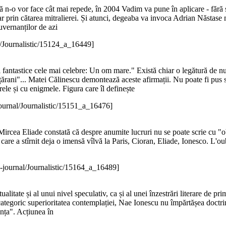
ă n-o vor face cât mai repede, în 2004 Vadim va pune în aplicare - fără 
oar prin cătarea mitralierei. Și atunci, degeaba va invoca Adrian Năstase
guvernanților de azi
l/Journalistic/15124_a_16449]
 fantastice cele mai celebre: Un om mare." Există chiar o legătură de n
țărani"... Matei Călinescu demontează aceste afirmații. Nu poate fi pus
erele și cu enigmele. Figura care îl definește
ournal/Journalistic/15151_a_16476]
ircea Eliade constată că despre anumite lucruri nu se poate scrie cu "obie
care a stîrnit deja o imensă vîlvă la Paris, Cioran, Eliade, Ionesco. L'ou
-journal/Journalistic/15164_a_16489]
itualitate și al unui nivel speculativ, ca și al unei înzestrări literare d
categoric superioritatea contemplației, Nae Ionescu nu împărtășea doctri
tența". Acțiunea în