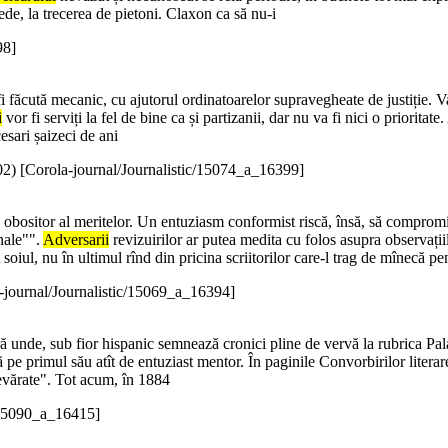
ede, la trecerea de pietoni. Claxon ca să nu-i
98]
 fi făcută mecanic, cu ajutorul ordinatoarelor supravegheate de justiție. 
i
vor fi serviți la fel de bine ca și partizanii, dar nu va fi nici o priorita
cesari șaizeci de ani
02
)
[Corola-journal/Journalistic/15074_a_16399]
, obositor al meritelor. Un entuziasm conformist riscă, însă, să compromit
nale"".
Adversarii
revizuirilor ar putea medita cu folos asupra observații
t soiul, nu în ultimul rînd din pricina scriitorilor care-l trag de mînecă pe
-journal/Journalistic/15069_a_16394]
ră unde, sub fior hispanic semnează cronici pline de vervă la rubrica Pa
pe primul său atît de entuziast mentor. În paginile Convorbirilor literar
adevărate". Tot acum, în 1884
c/15090_a_16415]