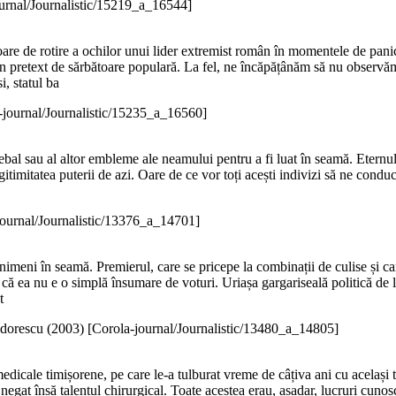
urnal/Journalistic/15219_a_16544]
oare de rotire a ochilor unui lider extremist român în momentele de panică
 un pretext de sărbătoare populară. La fel, ne încăpățânăm să nu observă
i, statul ba
-journal/Journalistic/15235_a_16560]
bal sau al altor embleme ale neamului pentru a fi luat în seamă. Eternul c
itimitatea puterii de azi. Oare de ce vor toți acești indivizi să ne condu
journal/Journalistic/13376_a_14701]
 nimeni în seamă. Premierul, care se pricepe la combinații de culise și car
 ea nu e o simplă însumare de voturi. Uriașa gargariseală politică de la 
t
dorescu (
2003
)
[Corola-journal/Journalistic/13480_a_14805]
edicale timișorene, pe care le-a tulburat vreme de câțiva ani cu același 
negat însă talentul chirurgical. Toate acestea erau, așadar, lucruri cuno