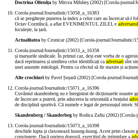
Doctrina Oltenița
by Mircea Mihăieș (
2002
)
[Corola-journal/
Corola-journal/Journalistic/15058_a_16383
că se pregătește punerea la index a celor care au încercat să-l 
Octav Cozmîncă, a aflat EVENIMENTUL ZILEI, e
adversarul
locuiește, la țară.
Actualitatea
by Cronicar (
2002
)
[Corola-journal/Journalistic
Corola-journal/Journalistic/15033_a_16358
și marșurile sindicale. În primul caz, deși este vorba de o agresiu
dacă reprimarea și umilirea celor identificați ca
adversari
sînt si
unei anumite mitologii. Pentru ca efectul să fie maxim și acțiune
Alte crochiuri
by Pavel Șușară (
2002
)
[Corola-journal/Journa
Corola-journal/Journalistic/15071_a_16396
Cuvântul skandenberg nu e înregistrat de dicționarele noastre ge
de încercare a puterii, prin aducerea la orizontală a brațului
adve
de disciplină sportivă. Că numele e legat de personajul istoric 
Skandenberg / Skanderbeg
by Rodica Zafiu (
2002
)
[Corola-
Corola-journal/Journalistic/15073_a_16398
deschide lupta și claxonează luuung-luung. Acest prim claxon găse
convingere. Dacă oprirea durează, exercițiul de intimidare a
adv