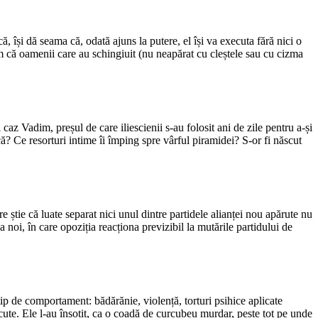
, își dă seama că, odată ajuns la putere, el își va executa fără nici o
m că oamenii care au schingiuit (nu neapărat cu cleștele sau cu cizma
az Vadim, preșul de care iliescienii s-au folosit ani de zile pentru a-și
că? Ce resorturi intime îi împing spre vârful piramidei? S-or fi născut
e știe că luate separat nici unul dintre partidele alianței nou apărute nu
noi, în care opoziția reacționa previzibil la mutările partidului de
tip de comportament: bădărănie, violență, torturi psihice aplicate
scute. Ele l-au însoțit, ca o coadă de curcubeu murdar, peste tot pe unde