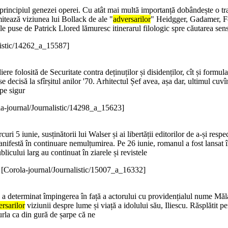
principiul genezei operei. Cu atât mai multă importanță dobândește o t
tează viziunea lui Bollack de ale "
adversarilor
" Heidgger, Gadamer, Fou
e puse de Patrick Llored lămuresc itinerarul filologic spre căutarea sens
listic/14262_a_15587]
adiere folosită de Securitate contra deținuților și disidenților, cît și fo
 decisă la sfîrșitul anilor '70. Arhitectul Șef avea, așa dar, ultimul cuvînt
pe sigur
a-journal/Journalistic/14298_a_15623]
ri 5 iunie, susținătorii lui Walser și ai libertății editorilor de a-și resp
anifestă în continuare nemulțumirea. Pe 26 iunie, romanul a fost lansat în
blicului larg au continuat în ziarele și revistele
)
[Corola-journal/Journalistic/15007_a_16332]
scu a determinat împingerea în față a actorului cu providențialul nume Mă
rsarilor
viziunii despre lume și viață a idolului său, Iliescu. Răsplătit p
urla ca din gură de șarpe că ne