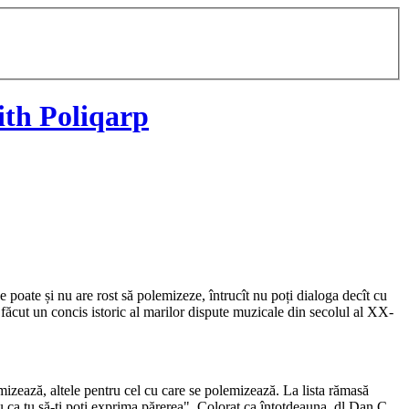
th Poliqarp
e poate și nu are rost să polemizeze, întrucît nu poți dialoga decît cu
făcut un concis istoric al marilor dispute muzicale din secolul al XX-
mizează, altele pentru cel cu care se polemizează. La lista rămasă
ru ca tu să-ți poți exprima părerea". Colorat ca întotdeauna, dl Dan C.