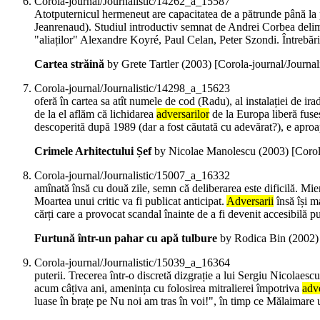
Corola-journal/Journalistic/14262_a_15587
Atotputernicul hermeneut are capacitatea de a pătrunde până la 
Jeanrenaud). Studiul introductiv semnat de Andrei Corbea delimi
"aliaților" Alexandre Koyré, Paul Celan, Peter Szondi. Întrebăril
Cartea străină
by Grete Tartler (
2003
)
[Corola-journal/Journa
Corola-journal/Journalistic/14298_a_15623
oferă în cartea sa atît numele de cod (Radu), al instalației de ir
de la el aflăm că lichidarea
adversarilor
de la Europa liberă fusese
descoperită după 1989 (dar a fost căutată cu adevărat?), e aproa
Crimele Arhitectului Șef
by Nicolae Manolescu (
2003
)
[Corol
Corola-journal/Journalistic/15007_a_16332
amînată însă cu două zile, semn că deliberarea este dificilă. Miercu
Moartea unui critic va fi publicat anticipat.
Adversarii
însă își m
cărți care a provocat scandal înainte de a fi devenit accesibilă pu
Furtună într-un pahar cu apă tulbure
by Rodica Bin (
2002
Corola-journal/Journalistic/15039_a_16364
puterii. Trecerea într-o discretă dizgrație a lui Sergiu Nicolae
acum câțiva ani, amenința cu folosirea mitralierei împotriva
adve
luase în brațe pe Nu noi am tras în voi!", în timp ce Mălaimare 