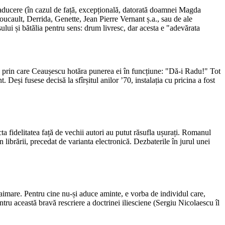
raducere (în cazul de față, excepțională, datorată doamnei Magda
cault, Derrida, Genette, Jean Pierre Vernant ș.a., sau de ale
ului și bătălia pentru sens: drum livresc, dar acesta e "adevărata
rmula prin care Ceaușescu hotăra punerea ei în funcțiune: "Dă-i Radu!" Tot
. Deși fusese decisă la sfîrșitul anilor ’70, instalația cu pricina a fost
ecta fidelitatea față de vechii autori au putut răsufla ușurați. Romanul
 librării, precedat de varianta electronică. Dezbaterile în jurul unei
laimare. Pentru cine nu-și aduce aminte, e vorba de individul care,
entru această bravă rescriere a doctrinei iliesciene (Sergiu Nicolaescu îl