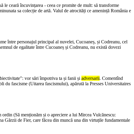
să le ceară încuvințarea - ceea ce promite de mult: să transforme
 minunata sa colecție de artă. Valul de atrocități ce amenință România e
ume între personajul principal al nuvelei, Cucoaneș, și Codreanu, cel
 semnul de egalitate între Cucoaneș și Codreanu, nu există dovezi
ctivitate": vor sări împotriva ta și fanii și
adversarii
. Comentînd
bli du fascisme (Uitarea fascismului), apărută la Presses Universitaires
e prim ordin (Să menționăm și o apreciere a lui Mircea Vulcănescu:
na Gărzii de Fier, care făcea din muncă una din virtuțile fundamentale