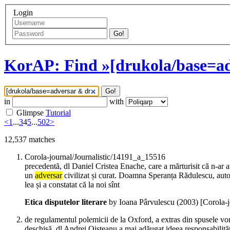
Login
Go!
KorAP: Find »[drukola/base=ad
Go!
in
with
Glimpse
Tutorial
<
1
...
3
4
5
...
502
>
12,537
matches
Corola-journal/Journalistic/14191_a_15516
precedentă, dl Daniel Cristea Enache, care a mărturisit că n-ar av
un
adversar
civilizat și curat. Doamna Speranța Rădulescu, autoa
lea și a constatat că la noi sînt
Etica disputelor literare
by Ioana Pârvulescu (
2003
)
[Corola-
de regulamentul polemicii de la Oxford, a extras din spusele vorb
deschisă, dl Andrei Oișteanu a mai adăugat ideea responsabilită