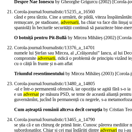
Despre Nae Ionescu
by Gheorghe Grigurcu (
2002
)
[Corola-jo
Corola-journal/Journalistic/15235_a_16560
când e prea târziu. Cine a urmărit, de pildă, viteza înspăimântăt
remușcare, pe stadioane,
adversarii
, ba chiar va face din linșaj
spaniolă) în beciurile securității continuă să paraziteze bine-mers
O botniță pentru Pit-Bullă
by Mircea Mihăieș (
2002
)
[Corola
Corola-journal/Journalistic/13376_a_14701
numele lui Ștefan sau Mircea, al „Crăișorului” Iancu, al lui Dece
compromite
adversarii
, ridică o problemă de principiu vizând leg
cu o căiță în frunte și n-am aflat
Triumful resentimentului
by Mircea Mihăieș (
2003
)
[Corola-
Corola-journal/Journalistic/13480_a_14805
-ul e într-o permanentă ofensivă, iar opoziția se agită fără s-o ia
e un
adversar
pe măsura PSD, se teme de această alianță pentru că
guvernămînt, jucînd în permanență cu negrele, s-a metamorfoza
Cum așteaptă românii altceva decît corupția
by Cristian Teo
Corola-journal/Journalistic/13465_a_14790
se știa că e un chirurg de primă linie. Cunosc părerea mediilor m
subordonaților. Chiar și cei mai îndârjiți dintre
adversari
nu i-au 