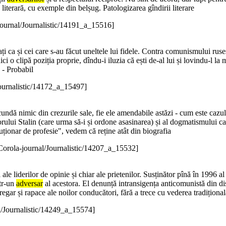
literară, cu exemple din belșug. Patologizarea gîndirii literare
journal/Journalistic/14191_a_15516]
vați ca și cei care s-au făcut uneltele lui fidele. Contra comunismului rus
 nici o clipă poziția proprie, dîndu-i iluzia că ești de-al lui și lovindu-l
 - Probabil
Journalistic/14172_a_15497]
ndă nimic din crezurile sale, fie ele amendabile astăzi - cum este cazul 
orului Stalin (care urma să-i și ordone asasinarea) și al dogmatismului c
uționar de profesie", vedem că reține atât din biografia
Corola-journal/Journalistic/14207_a_15532]
 ale liderilor de opinie și chiar ale prietenilor. Susținător pînă în 1996 al
ntr-un
adversar
al acestora. El denunță intransigența anticomunistă din di
gregar și rapace ale noilor conducători, fără a trece cu vederea tradiționa
l/Journalistic/14249_a_15574]