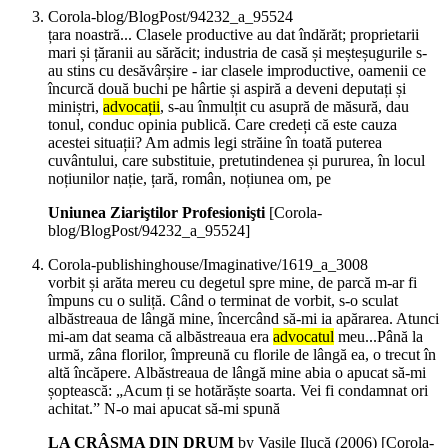
Corola-blog/BlogPost/94232_a_95524
țara noastră... Clasele productive au dat îndărăt; proprietarii
mari și țăranii au sărăcit; industria de casă și meșteșugurile s-
au stins cu desăvârșire - iar clasele improductive, oamenii ce
încurcă două buchi pe hârtie și aspiră a deveni deputați și
miniștri,
advocații
, s-au înmulțit cu asupră de măsură, dau
tonul, conduc opinia publică. Care credeți că este cauza
acestei situații? Am admis legi străine în toată puterea
cuvântului, care substituie, pretutindenea și pururea, în locul
noțiunilor nație, țară, român, noțiunea om, pe
Uniunea Ziariştilor Profesionişti
[Corola-
blog/BlogPost/94232_a_95524]
Corola-publishinghouse/Imaginative/1619_a_3008
vorbit și arăta mereu cu degetul spre mine, de parcă m-ar fi
împuns cu o suliță. Când o terminat de vorbit, s-o sculat
albăstreaua de lângă mine, încercând să-mi ia apărarea. Atunci
mi-am dat seama că albăstreaua era
advocatul
meu...Până la
urmă, zâna florilor, împreună cu florile de lângă ea, o trecut în
altă încăpere. Albăstreaua de lângă mine abia o apucat să-mi
șoptească: „Acum ți se hotărăște soarta. Vei fi condamnat ori
achitat.” N-o mai apucat să-mi spună
LA CRÂŞMA DIN DRUM
by Vasile Ilucă (
2006
)
[Corola-