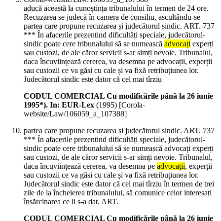
aducă această la cunoștința tribunalului în termen de 24 ore.
Recuzarea se judecă în camera de consiliu, ascultându-se
partea care propune recuzarea și judecătorul sindic. ART. 737
*** În afacerile prezentind dificultăți speciale, judecătorul-
sindic poate cere tribunalului să se numească
advocați
experți
sau custozi, de ale căror servicii s-ar simți nevoie. Tribunalul,
daca încuviințează cererea, va desemna pe advocații, experții
sau custozii ce va găsi cu cale și va fixă retribuțiunea lor.
Judecătorul sindic este dator că cel mai tîrziu
CODUL COMERCIAL Cu modificările până la 26 iunie
1995*). In: EUR-Lex
(
1995
)
[Corola-
website/Law/106059_a_107388]
partea care propune recuzarea și judecătorul sindic. ART. 737
*** În afacerile prezentind dificultăți speciale, judecătorul-
sindic poate cere tribunalului să se numească advocați experți
sau custozi, de ale căror servicii s-ar simți nevoie. Tribunalul,
daca încuviințează cererea, va desemna pe
advocații
, experții
sau custozii ce va găsi cu cale și va fixă retribuțiunea lor.
Judecătorul sindic este dator că cel mai tîrziu în termen de trei
zile de la încheierea tribunalului, să comunice celor interesați
însărcinarea ce li s-a dat. ART.
CODUL COMERCIAL Cu modificările până la 26 iunie