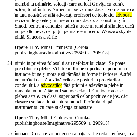
membri la primărie, soldați (care au luat Grivița cu gura),
actori, totul în fine. Nimeni nu se va mira daca-i vom spune că
în țara noastră se află advocați profesori de teologie,
advocați
revizori de școale și nu ne-am mira dacă s-ar constitui și în
Sinod, pentru a canoniza, adică a trece în rândul sfinților, dacă
nu pe altcineva, cel puțin pe marele mucenic Warszawsky de
pildă. Și aceasta să fie
Opere 11
by Mihai Eminescu
[Corola-
publishinghouse/Imaginative/295589_a_296918]
nimic în privirea folosului sau nefolosului clasei. Se poate
prea bine ca plebea să intre în forme superioare, poporul cu
instincte bune și morale să rămână în forme inferioare. Astfel
nenumărata clasă a vânătorilor de posturi, a proletarilor
condeiului, a
advocaților
fără pricini e adevărata plebe în
românia, nu însă țăranul sau meseriașul. Cu. toate acestea
plebea asta e, ca clasă, superioară celor pozitive de jos, căci
clasarea se face după natura muncii fiecăruia, după
instrumentul cu care-și câștigă bunastare
Opere 11
by Mihai Eminescu
[Corola-
publishinghouse/Imaginative/295589_a_296918]
încoace. Ceea ce voim deci e ca nația să fie redată ei însuși, ca