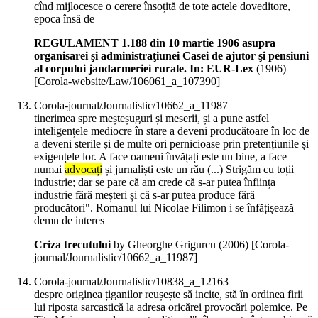
cînd mijlocesce o cerere însoțită de tote actele doveditore,
epoca însă de
REGULAMENT 1.188 din 10 martie 1906 asupra
organisarei şi administraţiunei Casei de ajutor şi pensiuni
al corpului jandarmeriei rurale. In: EUR-Lex
(
1906
)
[Corola-website/Law/106061_a_107390]
Corola-journal/Journalistic/10662_a_11987
tinerimea spre meșteșuguri și meserii, și a pune astfel
inteligențele mediocre în stare a deveni producătoare în loc de
a deveni sterile și de multe ori pernicioase prin pretențiunile și
exigențele lor. A face oameni învățați este un bine, a face
numai
advocați
și jurnaliști este un rău (...) Strigăm cu toții
industrie; dar se pare că am crede că s-ar putea înființa
industrie fără meșteri și că s-ar putea produce fără
producători". Romanul lui Nicolae Filimon i se înfățișează
demn de interes
Criza trecutului
by Gheorghe Grigurcu (
2006
)
[Corola-
journal/Journalistic/10662_a_11987]
Corola-journal/Journalistic/10838_a_12163
despre originea țiganilor reușește să incite, stă în ordinea firii
lui riposta sarcastică la adresa oricărei provocări polemice. Pe