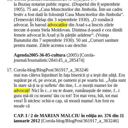
la Buziaș notariat public regesc. (Drapelul din 8 septembrie
1905). 75 ani „Casa Muncitorilor din Jimbolia. Într-un cadru
festiv a fost dată în folosință Casa Muncitorilor din Jimbolia“.
(Temesvári Hírlap din 3 septembrie 1930). „O româncă
advocat. În baroul
advocaților
din Arad s-a înscris zilele
trecute d-șoara Stela Moldovan. Distinsa d-șoară e cea dintâi
femeie advocat în Arad și în părțile arădene“. (Voința
Banatului din 7 septembrie 1930). 50 ani „Cursuri sanitare
pentru mame. Zilele acestea s-au deschis
Agenda2005-36-05-cultura
(
2005
)
[Corola-
journal/Journalistic/284145_a_285474]
Corola-blog/BlogPost/361917_a_363246
mai tras câteva înjurături în fața bisericii și a ieșit din uliță. Era
supărat pe el, pe avocat, pe oameni și pe soarta lui. „Ăștia sunt
în stare să-ți ia și sufletu’ din tine, f...e morții mamei lor de
advocați
! Nici în c...r nu te doare, rumânașule de mine, f...i
gura mă-tii cu neamu' tău cu tot! Tot mai vrea, băi, tot mai
vrea! Îi sticlesc ochii-n cap, să moară mama! Am fost eu
moale că
CAP. I / 2 de MARIAN MALCIU în ediţia nr. 376 din 11
ianuarie 2012
[Corola-blog/BlogPost/361917_a_363246]