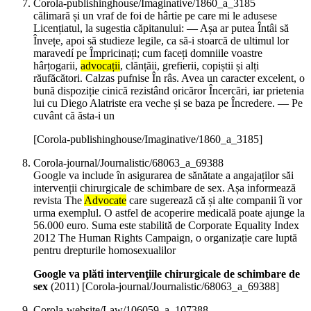
Corola-publishinghouse/Imaginative/1860_a_3185
călimară și un vraf de foi de hârtie pe care mi le adusese
Licențiatul, la sugestia căpitanului: — Așa ar putea Întâi să
Învețe, apoi să studieze legile, ca să-i stoarcă de ultimul lor
maravedí pe Împricinați; cum faceți domniile voastre
hârțogarii,
advocații
, clănțăii, grefierii, copiștii și alți
răufăcători. Calzas pufnise În râs. Avea un caracter excelent, o
bună dispoziție cinică rezistând oricăror Încercări, iar prietenia
lui cu Diego Alatriste era veche și se baza pe Încredere. — Pe
cuvânt că ăsta-i un
[Corola-publishinghouse/Imaginative/1860_a_3185]
Corola-journal/Journalistic/68063_a_69388
Google va include în asigurarea de sănătate a angajaților săi
intervenții chirurgicale de schimbare de sex. Așa informează
revista The
Advocate
care sugerează că și alte companii îi vor
urma exemplul. O astfel de acoperire medicală poate ajunge la
56.000 euro. Suma este stabilită de Corporate Equality Index
2012 The Human Rights Campaign, o organizație care luptă
pentru drepturile homosexualilor
Google va plăti intervenţiile chirurgicale de schimbare de
sex
(
2011
)
[Corola-journal/Journalistic/68063_a_69388]
Corola-website/Law/106059_a_107388