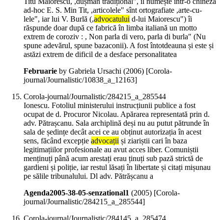
Titu Maiorescu, ,dușman tradițional", îl numește într-o chineză
ad-hoc E. S. Min Tit, ,articolele" sînt ortografiate ,arte-cu-
lele", iar lui V. Burlă (,
advocatului
d-lui Maiorescu") îi
răspunde doar după ce fabrică în limba italiană un motto
extrem de coroziv : , Non parla di vero, parla di burla" (Nu
spune adevărul, spune bazaconii). A fost întotdeauna și este și
astăzi extrem de dificil de a desface personalitatea
Februarie
by Gabriela Ursachi (
2006
)
[Corola-
journal/Journalistic/10838_a_12163]
Corola-journal/Journalistic/284215_a_285544
Ionescu. Fotoliul ministerului instrucțiunii publice a fost
ocupat de d. Procuror Nicolau. Apărarea representată prin d.
adv. Pătrașcanu. Sala archiplină deși nu au putut pătrunde în
sala de ședințe decât acei ce au obținut autorizația în acest
sens, făcând excepție
advocații
și ziariștii cari în baza
legitimațiilor profesionale au avut acces liber. Comuniștii
menținuți până acum arestați erau ținuți sub pază strictă de
gardieni și poliție, iar restul lăsați în libertate și citați mișunau
pe sălile tribunalului. Dl adv. Pătrășcanu a
Agenda2005-38-05-senzational1
(
2005
)
[Corola-
journal/Journalistic/284215_a_285544]
Corola-journal/Journalistic/284145_a_285474