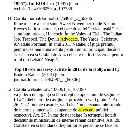
1995*). In: EUR-Lex
(
1995
)
[Corola-
website/Law/106059_a_107388]
Corola-journal/Journalistic/64981_a_66306
filme în care a jucat sunt: Sweet November, unde Keanu
Reeves i-a fost partener, cel care de altfel în viața reală îi este
și un bun prieten, Hancock, În the Valey of Elah, The Italian
Job, Trapped, The Devils
Advocate
, The Yards, Celebrity.
9.Natalie Portman. În anul 2011 Natalie, câștigă premiul
pentru Cea mai bună actriță pentru un rol principal, ducând
acasă cu ea și Globul de Aur, cel care i-a fost decernat pentru
rolul din Lebădă Neagră
Top 10 cele mai sexy actrițe în 2013 de la Hollywood
by
Badoiu Raluca (
2013
)
[Corola-
journal/Journalistic/64981_a_66306]
Corola-website/Law/106061_a_107390
va judeca de urgență și fără drept de opositiuni de secțiunea
III a înaltei Curți de casațiune; procedura va fi gratuită. Art.
26. Casă, în tote cașurile, va fi citată în persoana ministerului
de interne și interesele ei aparate de
advocații
publici
respectivi. Art. 27. În cas de neapelare în termenul hotărît,
decisiunile ministerului de interne reman definitive. Art. 28.
Constatarea și lichidarea drepturilor la pensiune se face ori