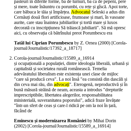
pasteuri în diferite forme, ba de turnuri, ba ca de pepeni, pere
și mere, toate înăuntru cu porumbi, cu rețe și gîscă. Apoi torte,
care băbuca le tăia și împărțea.
Advocatul
Seleski a adus din
Cernăuți două flori artificioase, frumoase și mari, în vasoane
aurite, care stau înaintea jubiliarilor și tortă mare și luxos
decorată cu inscripțiunea Să trăiască jubiliarii". Să mă opresc
aici, cu observația că bătrînului preot Porumbescu era
Tatăl lui Ciprian Porumbescu
by Z. Ornea (
2000
)
[Corola-
journal/Journalistic/17392_a_18717]
Corola-journal/Journalistic/15589_a_16914
și ocupațională a populației, dintre ideologia liberală, urbană și
capitalistă și societatea rurală românească. Temelia
adevăratului liberalism este existența unei clase de mijloc
"care să producă ceva". La noi însă "ea consistă din dascăli și
din ceva mai rău, din
advocați
". Eterogenă, neproductivă și în
bună măsură străină de neam, aceasta a introdus "drepturile
imprescriptibile, libertatea alegerilor, responsabilitatea
ministerială, suveranitatea poporului", adică fraze învățate
"într-un sfert de ceas și care-l ridică pe om la noi în țară,
făcând de
Eminescu și modernizarea României
by Mihai Dorin
(
2002
)
[Corola-journal/Journalistic/15589_a_16914]