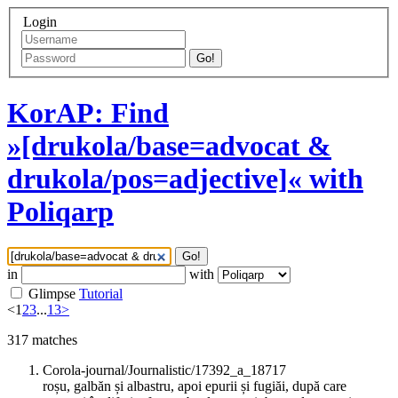
Login
Go!
KorAP: Find
»[drukola/base=advocat &
drukola/pos=adjective]« with
Poliqarp
Go!
in
with
Glimpse
Tutorial
<
1
2
3
...
13
>
317
matches
Corola-journal/Journalistic/17392_a_18717
roșu, galbăn și albastru, apoi epurii și fugiăi, după care