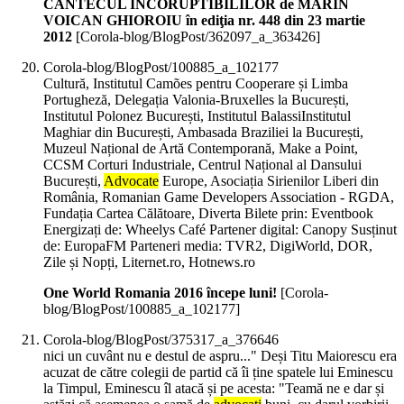
CÂNTECUL INCORUPTIBILILOR de MARIN
VOICAN GHIOROIU în ediţia nr. 448 din 23 martie
2012
[Corola-blog/BlogPost/362097_a_363426]
Corola-blog/BlogPost/100885_a_102177
Cultură, Institutul Camões pentru Cooperare și Limba
Portugheză, Delegația Valonia-Bruxelles la București,
Institutul Polonez București, Institutul BalassiInstitutul
Maghiar din București, Ambasada Braziliei la București,
Muzeul Național de Artă Contemporană, Make a Point,
CCSM Corturi Industriale, Centrul Național al Dansului
București,
Advocate
Europe, Asociația Sirienilor Liberi din
România, Romanian Game Developers Association - RGDA,
Fundația Cartea Călătoare, Diverta Bilete prin: Eventbook
Energizați de: Wheelys Café Partener digital: Canopy Susținut
de: EuropaFM Parteneri media: TVR2, DigiWorld, DOR,
Zile și Nopți, Liternet.ro, Hotnews.ro
One World Romania 2016 începe luni!
[Corola-
blog/BlogPost/100885_a_102177]
Corola-blog/BlogPost/375317_a_376646
nici un cuvânt nu e destul de aspru..." Deși Titu Maiorescu era
acuzat de către colegii de partid că îi ține spatele lui Eminescu
la Timpul, Eminescu îl atacă și pe acesta: "Teamă ne e dar și