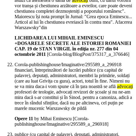
astăzi că asemenea o samă de
advocați
buni, cu darul vorbirii
vor tranșa și chestiunea arzătoare a evreilor, care poate deveni
chestiunea completei dezmoșteniți a poporului românesc".
Maiorescu își nota prompt în Jurnal: "Grea epoca Eminescu...
Articol al lui în chestiunea evreiască în contra mea". Afacerea
Warszawsky"din
LICHIDAREA LUI MIHAIL EMINESCU
+DOSARELE SECRETE ALE ISTORIEI ROMANIEI
CAP. 19 de STAN VIRGIL în ediţia nr. 277 din 04
octombrie 2011
[Corola-blog/BlogPost/375317_a_376646]
Corola-publishinghouse/Imaginative/295589_a_296918
financiari, întreprinzători de lucrări publice (cu capital de
palavre), deputați, administratori, membri la primărie, soldați
(care au luat Grivița cu gura), actori, totul în fine. Nimeni nu
se va mira daca-i vom spune că în țara noastră se află
advocați
profesori de teologie, advocați revizori de școale și nu ne-am
mira dacă s-ar constitui și în Sinod, pentru a canoniza, adică a
trece în rândul sfinților, dacă nu pe altcineva, cel puțin pe
marele mucenic Warszawsky de pildă
Opere 11
by Mihai Eminescu
[Corola-
publishinghouse/Imaginative/295589_a_296918]
publice (cu capital de palavre), deputați, administratori,