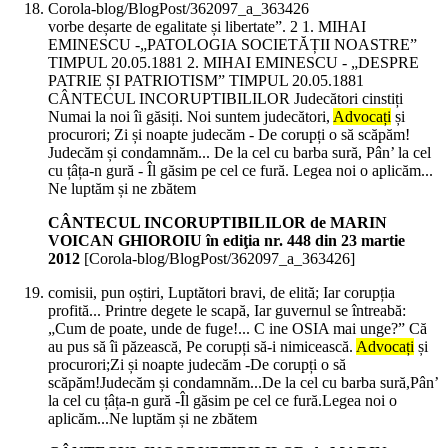
Corola-blog/BlogPost/362097_a_363426
vorbe deșarte de egalitate și libertate”. 2 1. MIHAI
EMINESCU -„PATOLOGIA SOCIETĂȚII NOASTRE”
TIMPUL 20.05.1881 2. MIHAI EMINESCU - „DESPRE
PATRIE ȘI PATRIOTISM” TIMPUL 20.05.1881
CÂNTECUL INCORUPTIBILILOR Judecători cinstiți
Numai la noi îi găsiți. Noi suntem judecători,
Advocați
și
procurori; Zi și noapte judecăm - De corupți o să scăpăm!
Judecăm și condamnăm... De la cel cu barba sură, Pân’ la cel
cu țâța-n gură - Îl găsim pe cel ce fură. Legea noi o aplicăm...
Ne luptăm și ne zbătem
CÂNTECUL INCORUPTIBILILOR de MARIN
VOICAN GHIOROIU în ediţia nr. 448 din 23 martie
2012
[Corola-blog/BlogPost/362097_a_363426]
comisii, pun oștiri, Luptători bravi, de elită; Iar corupția
profită... Printre degete le scapă, Iar guvernul se întreabă:
„Cum de poate, unde de fuge!... C ine OSIA mai unge?” Că
au pus să îi păzească, Pe corupți să-i nimicească.
Advocați
și
procurori;Zi și noapte judecăm -De corupți o să
scăpăm!Judecăm și condamnăm...De la cel cu barba sură,Pân’
la cel cu țâța-n gură -Îl găsim pe cel ce fură.Legea noi o
aplicăm...Ne luptăm și ne zbătem