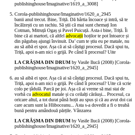
publishinghouse/Imaginative/1619_a_3008]
Corola-publishinghouse/Imaginative/1620_a_2945
banii anul trecut. Bine, Triță. Dă hârtia încoace și intră, să te
încălzești cu un rachiu. Să știi că mai sunt chemați Ion
Cotman, Mitruță Ogaș și Pavel Puicuță. Asta-i bine, Triță. Îi
bine că ai martori, că altfel
advocații
hoților te pot întoarce și
din păgubaș ajungi învinuit. Da’ cum te știu eu pe matale, nu
au să aibă ei spor. Așa că ai să câștigi procesul. Dacă spui tu,
Triță, apoi n-am nici o grijă. Pe când îi procesul? Uite
LA CRÂŞMA DIN DRUM
by Vasile Ilucă (
2008
)
[Corola-
publishinghouse/Imaginative/1620_a_2945]
au să aibă ei spor. Așa că ai să câștigi procesul. Dacă spui tu,
Triță, apoi n-am nici o grijă. Pe când îi procesul? Uite că scrie
colo pe țâdulă. Parcă pe joi. Așa că ai vreme să mai stai de
vorbă cu
advocatul
matale și cu ceilalți cărăuși... Procesul, ca
oricare altul, a tot durat până hoții au spus și că au avut doi cai
care acum sunt la Hliboceanu... Asta s-a dovedit a fi o treabă
bună pentru amândouă părțile. Vânzarea
LA CRÂŞMA DIN DRUM
by Vasile Ilucă (
2008
)
[Corola-
publishinghouse/Imaginative/1620_a_2945]